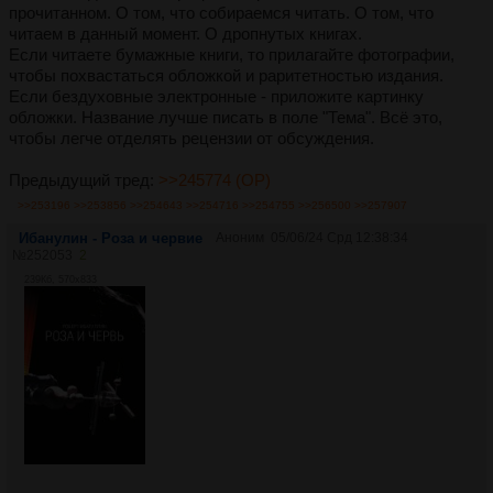
прочитанном. О том, что собираемся читать. О том, что
читаем в данный момент. О дропнутых книгах.
Если читаете бумажные книги, то прилагайте фотографии,
чтобы похвастаться обложкой и раритетностью издания.
Если бездуховные электронные - приложите картинку
обложки. Название лучше писать в поле "Тема". Всё это,
чтобы легче отделять рецензии от обсуждения.
Предыдущий тред:
>>245774 (OP)
>>253196
>>253856
>>254643
>>254716
>>254755
>>256500
>>257907
Ибанулин - Роза и червие
Аноним
05/06/24 Срд 12:38:34
№
252053
2
239Кб, 570x833