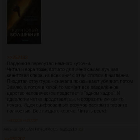
>>252183
Пардоньте перепутал немного куточки.
Читал и вора тоже, вот это для меня самая лучшая
квантовая опера, из всех книг с этим словом в названии.
Пиздатая структура - сначала показывают убляиэт, потом
Землю, а потом в какой то момент все разделенное
царство человеческое предстает в "одном кадре". И
идеологии четко представлены, и возразить им как то
нечего. Идея оцифрованных разумов раскрыта развита
полностью. Все пиздато короче. Читать всем!
>>252210
>>252257
Аноним
14/06/24 Птн 14:40:05
№
252210
23
>>252207