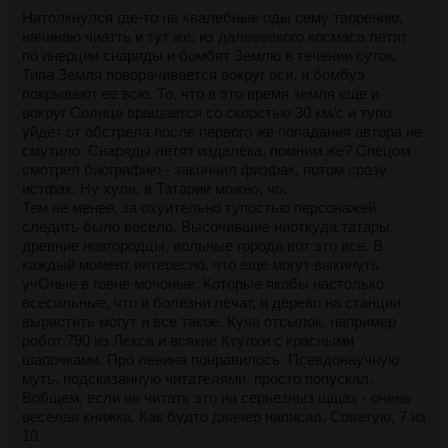
Натолкнулся где-то на хвалебные оды сему творению,
начинаю чиатть и тут же: из далеееекого космаса летят
по инерции снаряды и бомбят Землю в течении суток.
Типа Земля поворачивается вокруг оси, и бомбуэ
покрывают ее всю. То, что в это время земля еще и
вокруг Солнца вращается со скорстью 30 км/с и тупо
уйдет от обстрела после первого же попадания автора не
смутило. Снаряды летят издалека, помним же? Спецом
смотрел биографию - закончил физфак, потом сразу
истфак. Ну хули, в Татарии можно, чо.
Тем не менее, за охуительно тупостью персонажей
следить было весело. Высочившие ниоткуда татары,
древние новгородцы, вольные города вот это все. В
каждый момент интересно, что еще могут выкинуть
учОные в говне мочоные. Которые якобы настолько
всесильные, что и болезни лечат, и дерево на станции
вырастить могут и все такое. Куча отсылок, например
робот 790 из Лекса и всякие Ктулхи с красными
шапочками. Про ленина понравилось. Псевдонаучную
муть, подсказанную читателями, просто попускал.
Вобщем, если не читать это на серьезныз щщах - очень
веселая книжка. Как будто двачер написал. Советую, 7 из
10.