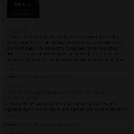
Чжуан Циюя, и обо всех фальшивых, которые он
выдумал, все было можно быстро накопать, не
обращаясь к базе идентификационных данных.
Департаменту потребовался всего час, чтобы полностью
интегрировать полученные сведения. В наше время и без
всяких конфиденциальных источников информации
>>252795
можно изучить каждый сантиметр кожи человека лучше,
Чтобы читать китайскую фантастику из материкового
чем его родители и любовники.
Китая надо быть конченным долбоебом, чуть меньшим
долбоебизмом было читать совковых пересказчиков,
вместо чтения нормальноцй западной фантастики, где
она никогда не была запрещена и развивалась свободно.
>>252803
Аноним
18/07/24 Чтв 21:11:26
№
252801
60
>>252795
> без попыток адаптировать под русскую манеру
построения фраз
У китайцев русский порядок построения фраз, значит
перевод был с английского или еще какого-то европейского.
>>252803
Аноним
18/07/24 Чтв 22:59:59
№
252803
61
>>252800