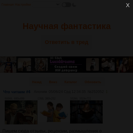
Главная
Настройки
Научная фантастика
Ответить в тред
Назад
Вниз
Каталог
Обновить
Что читаем #4
Аноним
05/06/24 Срд 12:34:35
№
252052
1
606Кб, 680x499
17Кб, 380x252
102Кб, 1024x722
Пишем сюда отзывы, рецензии, размышления о