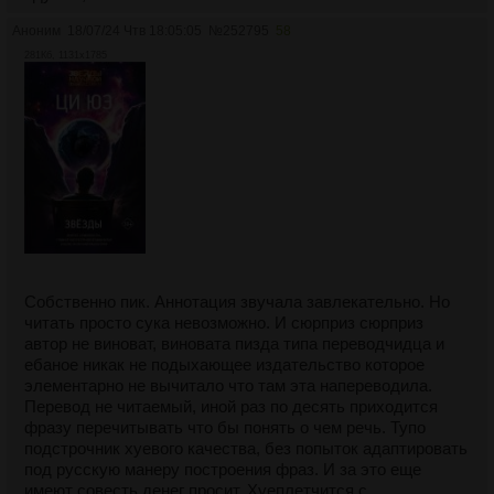
Аноним
18/07/24 Чтв 18:05:05
№
252795
58
281Кб, 1131x1785
Собственно пик. Аннотация звучала завлекательно. Но
читать просто сука невозможно. И сюрприз сюрприз
автор не виноват, виновата пизда типа переводчидца и
ебаное никак не подыхающее издательство которое
элементарно не вычитало что там эта напереводила.
Перевод не читаемый, иной раз по десять приходится
фразу перечитывать что бы понять о чем речь. Тупо
подстрочник хуевого качества, без попыток адаптировать
под русскую манеру построения фраз. И за это еще
имеют совесть денег просит. Хуеплетчится с