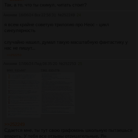
Так, а то, что ты скинул, читать стоит?
Аноним
16/06/24 Вск 22:56:31
№
252249
24
я всем крайне советую трилогию про Неос - цикл
сингулярность
случайно нашел, думал такую масштабную фантастику у
нас не пишут...
>>252253
Аноним
17/06/24 Пнд 08:35:20
№
252253
25
98Кб, 632x847
73Кб, 632x779
>>252249
Сдается мне, ты тут свою графомань школьную пытаешься
впарить. У тебя все отзывы отрицательные, Ян