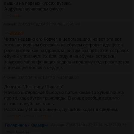
вышки на первых курсах вузика.
А другие научпоперы очкуют.
>>252391
Аноним
26/06/24 Срд 04:27:39
№
252391
49
>>252387
Читал недавно его Ковчег, в целом зашло, но вот эта вот
тоска по родным березкам на ебучем островке идущего к
реке, пиздец как раздражала, он там раз пять этот островок
ебучий упомянул. Ух бля, сяду я на ебучем островке,
занюхаю запах фонящих кедров и подрочу под треск костра
в щемящей болью в сердце.
Аноним
27/06/24 Чтв 01:34:40
№
252409
50
Дочитал "Лестницу Шильда"
Начало интересное было, но потом какая-то хуйня пошла
про то, как ебутся транслюди. В конце вообще какая-то
сказка, нахуй, началась.
Рассказы у Игана, конечно, лучше выходят в среднем.
>>253185
>>253247
>>253360
Поляринов - Кадавры
Аноним
27/06/24 Чтв 22:38:34
№
252430
51
562Кб, 1133x1783