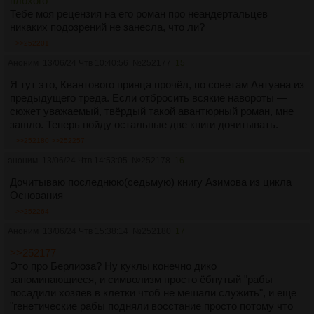
плохого
Тебе моя рецензия на его роман про неандертальцев
никаких подозрений не занесла, что ли?
>>252201
Аноним
13/06/24 Чтв 10:40:56
№
252177
15
Я тут это, Квантового принца прочёл, по советам Антуана из
предыдущего треда. Если отбросить всякие навороты —
сюжет уважаемый, твёрдый такой авантюрный роман, мне
зашло. Теперь пойду остальные две книги дочитывать.
>>252180
>>252257
аноним
13/06/24 Чтв 14:53:05
№
252178
16
Дочитываю последнюю(седьмую) книгу Азимова из цикла
Основания
>>252264
Аноним
13/06/24 Чтв 15:38:14
№
252180
17
>>252177
Это про Берлиоза? Ну куклы конечно дико
запоминающиеся, и символизм просто ёбнутый "рабы
посадили хозяев в клетки чтоб не мешали служить", и еще
"генетические рабы подняли восстание просто потому что