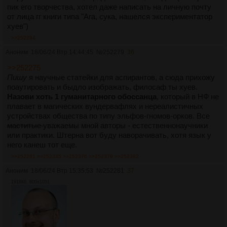
пик его творчества, хотел даже написать на личную почту
от лица гг книги типа "Ага, сука, нашелся экспериментатор
хуев")
>>252294
Аноним
18/06/24 Втр 14:44:45
№
252279
36
>>252275
Пишу
я научные статейки для аспирантов, а сюда прихожу
поаутировать и быдло изображать, филосаф ты хуев.
Назови хоть 1 гуманитарного обоссанца
, который в НФ не
плавает в магических вундервафлях и нереалистичных
устройствах общества по типу эльфов-гномов-орков. Все
маститые
уважаемы мной авторы - естественнонаучники
или практики. Штерна вот буду наворачивать, хотя язык у
него канеш тот еще.
>>252281
>>252345
>>252376
>>252379
>>252382
Аноним
18/06/24 Втр 15:35:53
№
252281
37
1918Кб, 800x1051