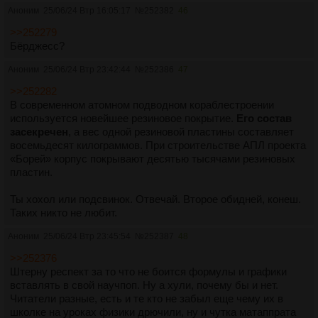
Аноним
25/06/24 Втр 16:05:17
№
252382
46
>>252279
Бёрджесс?
Аноним
25/06/24 Втр 23:42:44
№
252386
47
>>252282
В современном атомном подводном кораблестроении
используется новейшее резиновое покрытие.
Его состав
засекречен
, а вес одной резиновой пластины составляет
восемьдесят килограммов. При строительстве АПЛ проекта
«Борей» корпус покрывают десятью тысячами резиновых
пластин.
Ты хохол или подсвинок. Отвечай. Второе обидней, конеш.
Таких никто не любит.
Аноним
25/06/24 Втр 23:45:54
№
252387
48
>>252376
Штерну респект за то что не боится формулы и графики
вставлять в свой научпоп. Ну а хули, почему бы и нет.
Читатели разные, есть и те кто не забыл еще чему их в
школке на уроках физики дрючили, ну и чутка матаппрата