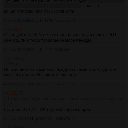
Лучшее, что он написал - Мягкую посадку
до достоверности
которой можно доебаться, но мне лень
. Такая-то
концентрированная безысходность.
Аноним
19/06/24 Срд 10:46:08
№
252293
40
>>252281
О jaa, дайте два! Атомные подводные лодки проекта 941
уже вошли в территориальное море Канады.
Аноним
19/06/24 Срд 11:11:02
№
252294
41
>>252276
>Феодал
По описанию похоже на очередной исекай в зону (до того,
как это стало мейнстримом, правда)
Аноним
24/06/24 Пнд 09:20:53
№
252345
42
>>252279
>Штерна вот буду наворачивать, хотя язык у него канеш тот
еще
Если ты КОШАТНИК то у тебя пукан сгорит.
Аноним
25/06/24 Втр 09:52:12
№
252376
43
>>252279