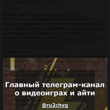
Аноним
18/06/24 Втр 00:22:04
№
252264
28
>>252178
Дочитал цикл Азимова про Академия(7 книг)
Что тут сказать, моя первая полноценная нф(почти).
Романы Азимова принято считать золотым фондом НФ, так
и есть, экшна, сюжетных поворотов - прудь пруди, правда,
не всё идеально, например, - излишняя мимишность
некоторых персонажей, а также
сверхъестественные силы
в виде мутантов и прочего дерьма, не очень интересно
читать такое временами, но ладно...
Оценка - 9.5/10
До этого прочитал цикл про Галактическую империю, оценю
её на 0.5 баллов ниже, только из-за того, что масштабы
меньше, а так топчик
Следующая НФ я думаю будет от Артура Кларка, начну с
мастодонтов, ну или посоветуйте че-нить, только не Сагана,
его тоже читал
Аноним
18/06/24 Втр 00:37:28
№
252266
29
>>252253
ты ебанутый? я не автор лол
отзывы у него норм