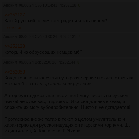
Аноним
08/06/24 Суб 10:14:42
№
252128
6
>>252127
Какой русский не мечтает родиться татарином?
>>252131
Аноним
08/06/24 Суб 20:30:26
№
252131
7
>>252128
который из обрусевших немцев мб?
Аноним
09/06/24 Вск 12:00:26
№
252144
8
>>252053
Когда-то я попытался читнуть розу-червие и охуел от языка.
Назвал бы это
старательным русским
.
Автор будто доказывал всем: вот! могу писать на руским
языка! не хуже вас, цирковых! И слова длинные знаю, и
сложить их могу зубодробительно! Никто и не догадается!..
Протаскивание же татар в текст в целом умилительно и
характерно для русскопишущих с татарскими корнями. Ш.
Идиатуллин, А. Кашапова, Г. Яхина...