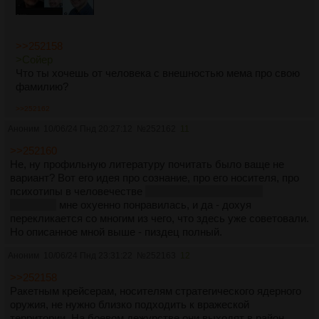
вводят войска на территорию Канады, что делает
Британия? А ничего! Ее в этой книге просто нет, выписана
из доминионов.
>>252158
>Сойер
Что ты хочешь от человека с внешностью мема про свою
фамилию?
>>252162
Аноним
10/06/24 Пнд 20:27:12
№
252162
11
>>252160
Не, ну профильную литературу почитать было ваще не
вариант? Вот его идея про сознание, про его носителя, про
психотипы в человечестве
которые и двигают его к
развитию
мне охуенно понравилась, и да - дохуя
перекликается со многим из чего, что здесь уже советовали.
Но описанное мной выше - пиздец полный.
Аноним
10/06/24 Пнд 23:31:22
№
252163
12
>>252158
Ракетным крейсерам, носителям стратегического ядерного
оружия, не нужно близко подходить к вражеской
территории. На боевом дежурстве они выходят в район