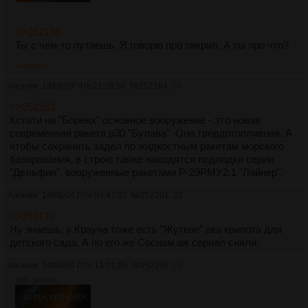
>>252180
Ты с чем-то путаешь. Я говорю про пикрил. А ты про что?
>>252207
Аноним
13/06/24 Чтв 21:28:50
№
252184
20
>>252163
Кстати на "Бореях" основное вооружение - это новая
современная ракета р30 "Булава". Она твердотопливная. А
чтобы сохранить задел по жидкостным ракетам морского
базирования, в строю также находятся подлодки серии
"Дельфин", вооруженные ракетами Р-29РМУ2.1 "Лайнер".
Аноним
14/06/24 Птн 04:47:32
№
252201
21
>>252176
Ну знаешь, у Крауча тоже есть "Жуткое" ака крипота для
детского сада. А по его же Соснам аж сериал сняли.
Аноним
14/06/24 Птн 13:01:05
№
252207
22
13Кб, 200x314