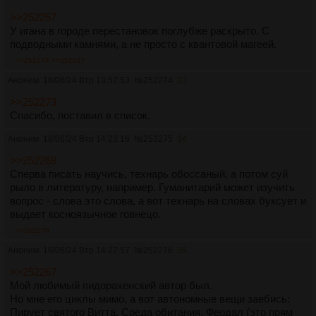
>>252257
У игана в городе перестановок поглубже раскрыто. С
подводными камнями, а не просто с квантовой магеей.
>>252274
>>252917
Аноним
18/06/24 Втр 13:57:53
№
252274
33
>>252273
Спасибо, поставил в список.
Аноним
18/06/24 Втр 14:23:16
№
252275
34
>>252268
Сперва писать научись, технарь обоссаный, а потом суй
рыло в литературу, например. Гуманитарий может изучить
вопрос - слова это слова, а вот технарь на словах буксует и
выдает косноязычное говнецо.
>>252279
Аноним
18/06/24 Втр 14:27:57
№
252276
35
>>252267
Мой любимый пидорахенский автор был.
Но мне его циклы мимо, а вот автономные вещи заебись:
Пирует святого Витта, Среда обитания, Феодал (это прям