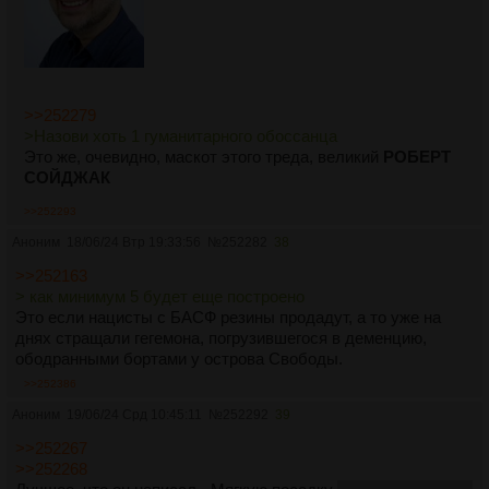
>>252279
>Назови хоть 1 гуманитарного обоссанца
Это же, очевидно, маскот этого треда, великий
РОБЕРТ
СОЙДЖАК
>>252293
Аноним
18/06/24 Втр 19:33:56
№
252282
38
>>252163
> как минимум 5 будет еще построено
Это если нацисты с БАСФ резины продадут, а то уже на
днях стращали гегемона, погрузившегося в деменцию,
ободранными бортами у острова Свободы.
>>252386
Аноним
19/06/24 Срд 10:45:11
№
252292
39
>>252267
>>252268