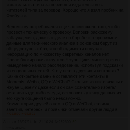
издательства типа за перевод и издательство с
читателей типа за перевод. Хорошо что я взял пробник на
Флибусте.
Ведомству потребовался еще час или около того, чтобы
провести техническую проверку. Вопреки расхожему
заблуждению, даже в отделе по борьбе с терроризмом
данные для технического анализа в основном берут из
общедоступных баз, и необходимости получать
информацию по множеству секретных каналов нет.
После блокировки аккаунтов Чжуан Циюя министерство
немедленно начало расследование, используя подсказки
из социальных сетей. Кто у него в друзьях и контактах?
Какие открытые данные оставляют эти контакты в
Moments, Weibo, QQ и WeChat? Сколько из них связаны с
Чжуан Циюем? Даже если он сам сознательно избегал
оставлять где-либо следы, остановить утечку данных из
его круга общения было невозможно.
Комментарии друзей о нем в QQ и WeChat, его имя,
занятия, интересы и привычки отмечали другие люди в
>>252800
>>252801
различных группах. Родители отметили имя, научный
руководитель – курс, продавец сохранил историю
Аноним
18/07/24 Чтв 21:10:24
№
252800
59
покупок – можно было найти все и о настоящей личности
132Кб, 413x224