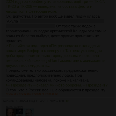
2024 год три корабля утилизированы, ещё три — ТК-17,
ТК-20 и ТК-208 — выведены из состава флота и
находятся в Северодвинске.
Ок, допустим. Но автор вообще видел лодку класса
"Акула"
которые и вывели из эксплуатации по причине
ЕБАНИЧЕСКИХ размеров?
От трех таких лодок в
территориальных водах арктической Канады эти самые
воды из берегов выйдут, даже оружие применять не
придется.
> Российская подлодка «Петрозаводск» в канадских
водах моря Бофорта к северу от Тактояктука сегодня
днём предположительно торпедировала и потопила
американский эсминец «Пол Гамильтон» с экипажем из
двухсот восьмидесяти…
Предположительно российская, предположительно
подводная, предположительно лодка. Под
командованием человека, похоже на капитана.
>– Президент? – сказал министр обороны. – Президент?
О том, что в России военные обращаются к президенту
>>252160
>>252163
>>252176
>>254852
не иначе как "товарищ верховный главнокомандующий"
знает любой соевый пацифист, хоть раз в жизни
Аноним
10/06/24 Пнд 15:45:51
№
252160
10
видевший парад 9 мая. Можно даже в неполживых
413Кб, 892x409
западных СМИ.
И это я упустил из виду самое главное - США открыто