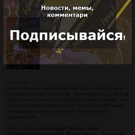
>>252267
Аноним
18/06/24 Втр 05:33:45
№
252267
30
1150Кб, 645x1006
>>252266
я как-то больше посетителям пиратского сайта больше
доверяю. Хорошие оценки там - зеленая рожица, у него на
ВСЕХ книгах красные. На автортудей одни говноеды, они
и боярку с литрпг хвалить будут. Плюс многовато книжек
на тематику космаса, попахивает низкопробной
графоманией.
Алсо, советую
Александра Громова, цикл
"Галактическая империя". Вычислитель,
по которому