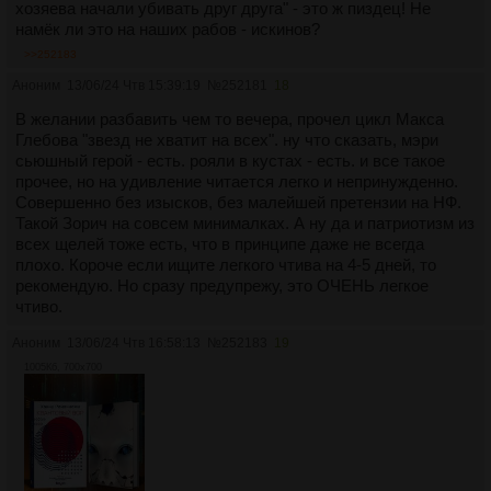
хозяева начали убивать друг друга" - это ж пиздец! Не
намёк ли это на наших рабов - искинов?
>>252183
Аноним
13/06/24 Чтв 15:39:19
№
252181
18
В желании разбавить чем то вечера, прочел цикл Макса
Глебова "звезд не хватит на всех". ну что сказать, мэри
сьюшный герой - есть. рояли в кустах - есть. и все такое
прочее, но на удивление читается легко и непринужденно.
Совершенно без изысков, без малейшей претензии на НФ.
Такой Зорич на совсем минималках. А ну да и патриотизм из
всех щелей тоже есть, что в принципе даже не всегда
плохо. Короче если ищите легкого чтива на 4-5 дней, то
рекомендую. Но сразу предупрежу, это ОЧЕНЬ легкое
чтиво.
Аноним
13/06/24 Чтв 16:58:13
№
252183
19
1005Кб, 700x700