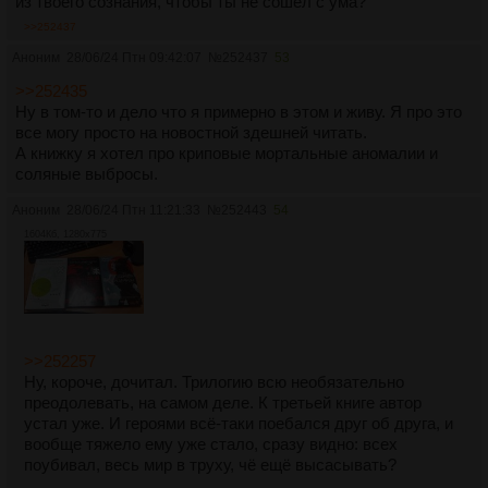
из твоего сознания, чтобы ты не сошел с ума?
норовит отломать кусок от аномалии из хулиганства(ну
кстати жиза, думаю).
>>252437
Аноним
28/06/24 Птн 09:42:07
№
252437
53
Не, я все понимаю, автор имеет право на свою точку
зрения и на посвящение книги её ценному
>>252435
пережевыванию. Но он меня, сука, наебал, пообещав
Ну в том-то и дело что я примерно в этом и живу. Я про это
одно, а подсунув другое. Я так и дочитал до конца,
все могу просто на новостной здешней читать.
ожидая, когда же его отпустит и он продолжит писать
А книжку я хотел про криповые мортальные аномалии и
интересное про кадавров, молоток и заброшки. Но когда
соляные выбросы.
его отпустило, он просто закончил книгу нахуй. Тьфу,
блядь.
Аноним
28/06/24 Птн 11:21:33
№
252443
54
1604Кб, 1280x775
Вот такие мои впечатления.
>>252257
Ну, короче, дочитал. Трилогию всю необязательно
преодолевать, на самом деле. К третьей книге автор
устал уже. И героями всё-таки поебался друг об друга, и
вообще тяжело ему уже стало, сразу видно: всех
поубивал, весь мир в труху, чё ещё высасывать?