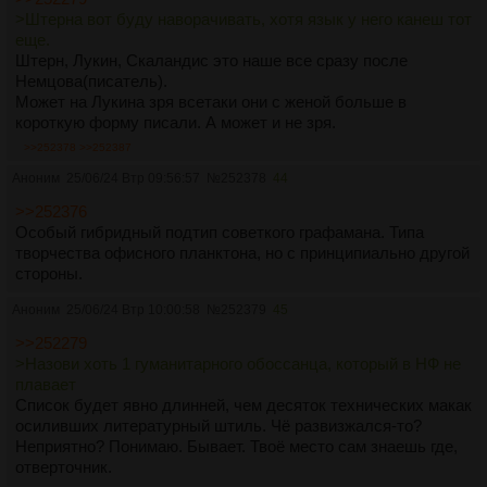
>Штерна вот буду наворачивать, хотя язык у него канеш тот
еще.
Штерн, Лукин, Скаландис это наше все сразу после
Немцова(писатель).
Может на Лукина зря всетаки они с женой больше в
короткую форму писали. А может и не зря.
>>252378
>>252387
Аноним
25/06/24 Втр 09:56:57
№
252378
44
>>252376
Особый гибридный подтип советкого графамана. Типа
творчества офисного планктона, но с принципиально другой
стороны.
Аноним
25/06/24 Втр 10:00:58
№
252379
45
>>252279
>Назови хоть 1 гуманитарного обоссанца, который в НФ не
плавает
Список будет явно длинней, чем десяток технических макак
осиливших литературный штиль. Чё развизжался-то?
Неприятно? Понимаю. Бывает. Твоё место сам знаешь где,
отверточник.