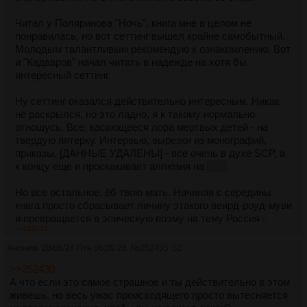
Читал у Поляринова "Ночь", книга мне в целом не
понравилась, но вот сеттинг вышел крайне самобытный.
Молодым талантливым рекомендую к ознакомлению. Вот
и "Кадавров" начал читать в надежде на хотя бы
интересный сеттинг.
Ну сеттинг оказался действительно интересным. Никак
не раскрылся, но это ладно, я к такому нормально
отношусь. Все, касающееся лора мертвых детей - на
твердую пятерку. Интервью, вырезки из монографий,
приказы, [ДАННЫЕ УДАЛЕНЫ] - все очень в духе SCP, а
к концу еще и проскакивает аллюзия на
ГОК
.
Но все остальное, ёб твою мать. Начиная с середины
книга просто сбрасывает личину этакого веирд-роуд-муви
и превращается в эпическую поэму на тему Россия -
>>252435
говно. Релоканты страдают от нищеты, переехав в центр
Берлина из клятой рашки. Главная героиня пишет письма
Аноним
28/06/24 Птн 06:39:28
№
252435
52
политзаключенным для самоудовлетворения.
>>252430
Обиженные благородные сепаратисты отказываются
А что если это самое страшное и ты действительно в этом
говорить на русском. В музее ФСИН продают плюшевых
живешь, но весь ужас происходящего просто вытесняется
омоновцев. Злые менты норовят сгноить. Тупое быдло