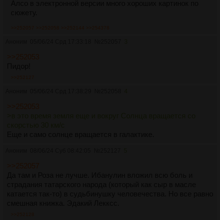
Алсо в электронной версии много хороших картинок по
сюжету.
>>252057
>>252058
>>252144
>>254378
Аноним
05/06/24 Срд 17:33:18
№
252057
3
>>252053
Пидор!
>>252127
Аноним
05/06/24 Срд 17:38:29
№
252058
4
>>252053
>в это время земля еще и вокруг Солнца вращается со
скорстью 30 км/с
Еще и само солнце вращается в галактике.
Аноним
08/06/24 Суб 08:42:05
№
252127
5
>>252057
Да там и Роза не лучше. Ибанулин вложил всю боль и
страдания татарского народа (который как сыр в масле
катается так-то) в судьбинушку человечества. Но все равно
смешная книжка. Эдакий Лекксс.
>>252128