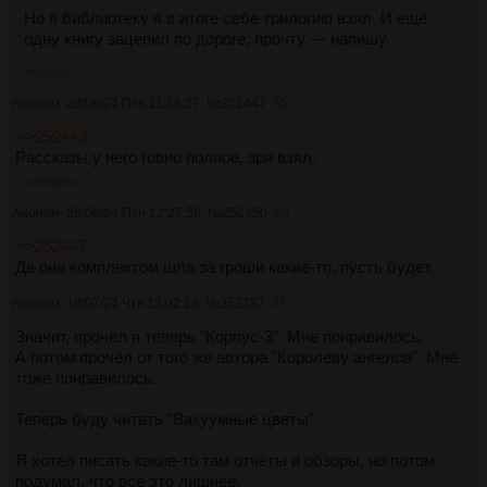
Но в библиотеку я в итоге себе трилогию взял. И ещё
одну книгу зацепил по дороге, прочту — напишу.
>>252447
Аноним
28/06/24 Птн 11:56:37
№
252447
55
>>252443
Рассказы у него говно полное, зря взял.
>>252450
Аноним
28/06/24 Птн 12:27:56
№
252450
56
>>252447
Да она комплектом шла за гроши какие-то, пусть будет.
Аноним
18/07/24 Чтв 13:02:29
№
252787
57
Значит, прочёл я теперь "Корпус-3". Мне понравилось.
А потом прочёл от того же автора "Королеву ангелов". Мне
тоже понравилось.
Теперь буду читать "Вакуумные цветы".
Я хотел писать какие-то там отчёты и обзоры, но потом
подумал, что всё это лишнее.