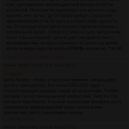
снят одноименный низкобюджетный фильм из той же
вселенной. Но он как-то подзатянут, еле дочитал когда
наконец этот аутист до Островов дойдет. Страдания-
превзнемогания и так по кругу в каждой главе одно и то
же. Остальные книги цикла похожи главными героями и
центральной идеей - война это плохо и тупо, метрополия
сосет соки из колоний. Целый цикл соц фантастики с
вундервафлями, которые появляются только как рояли
из куста когда надо. Но читать
ОЧЕНЬ
интересно, 7 из 10.
>>252268
>>252276
>>252292
>>253097
Аноним
18/06/24 Втр 05:38:18
№
252268
31
>>252267
алсо, Громов - геолог, и там куча терминов, иногда даже
гуглить приходилось. Все книги 2000-2015 годов, с
соответсвующим уровнем знаний об астрономии. Люблю
авторов с естественнонаучной профессией. Типа Уоттса,
который гидробиолог. А всякие выпускники филфака пусть
эротические романы для баб пишут, нехуй в мою
фантастику лезть, гуманитарии сраные.
>>252275
>>252292
Аноним
18/06/24 Втр 13:56:39
№
252273
32