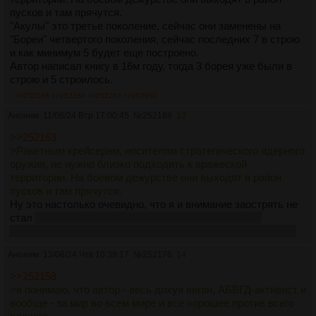
пусков и там прячутся.
"Акулы" это третье поколение, сейчас они заменены на
"Бореи" четвертого поколения, сейчас последних 7 в строю
и как минимум 5 будет еще построено.
Автор написал книгу в 16м году, тогда 3 борея уже были в
строю и 5 строилось.
>>252168
>>252184
>>252282
>>252960
Аноним
11/06/24 Втр 17:00:45
№
252168
13
>>252163
>Ракетным крейсерам, носителям стратегического ядерного
оружия, не нужно близко подходить к вражеской
территории. На боевом дежурстве они выходят в район
пусков и там прячутся.
Ну это настолько очевидно, что я и внимание заострять не
стал
и встречается дохуя где, про Дэйла Брауна на
покойном посмотрельнике аж отдельную статью запилили
Аноним
13/06/24 Чтв 10:39:17
№
252176
14
>>252158
>я понимаю, что автор - весь дохуя веган, АБВГД-активист и
вообще - за мир во всем мире и все хорошее против всего