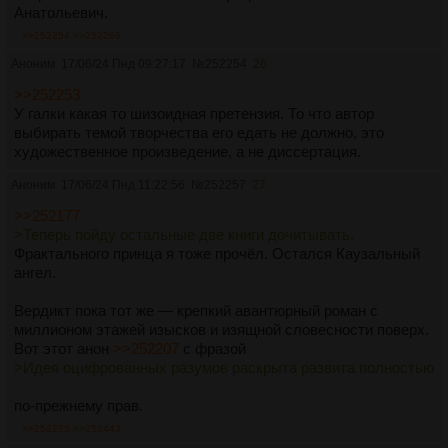
Анатольевич.
>>252254
>>252266
Аноним
17/06/24 Пнд 09:27:17
№
252254
26
>>252253
У галки какая то шизоидная претензия. То что автор
выбирать темой творчества его едать не должно, это
художественное произведение, а не диссертация.
Аноним
17/06/24 Пнд 11:22:56
№
252257
27
>>252177
>Теперь пойду остальные две книги дочитывать.
Фрактального принца я тоже прочёл. Остался Каузальный
ангел.
Вердикт пока тот же — крепкий авантюрный роман с
миллионом этажей изысков и изящной словесности поверх.
Вот этот анон
>>252207
с фразой
>Идея оцифрованных разумов раскрыта развита полностью
по-прежнему прав.
>>252273
>>252443