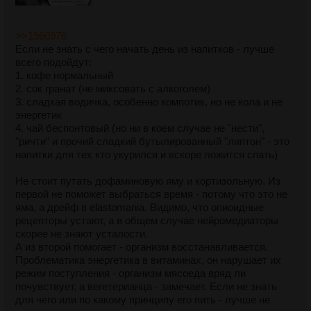
>>1960976
Если не знать с чего начать день из напитков - лучше
всего подойдут:
1. кофе нормальный
2. сок гранат (не миксовать с алкоголем)
3. сладкая водичка, особенно компотик, но не кола и не
энергетик
4. чай беспонтовый (но ни в коем случае не "нести",
"ричти" и прочий сладкий бутылированный "липтон" - это
напитки для тех кто укурился и вскоре ложится спать)
Не стоит путать дофаминовую яму и кортизольную. Из
первой не поможет выбраться время - потому что это не
яма, а дрейф в elastomania. Видимо, что опиоидные
рецепторы устают, а в общем случае нейромедиаторы
скорее не знают усталости.
А из второй помогает - организм восстанавливается.
Проблематика энергетика в витаминах, он нарушает их
режим поступления - организм мясоеда вряд ли
почувствует, а вегетерианца - замечает. Если не знать
для чего или по какому принципу его пить - лучше не