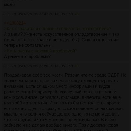
временно и только пока. Пока что я не чувствую себя
мимо
человеком, таким, как мне кажется чувствуют себя другие.
Аноним
Я лишний или не такой, другой и неполноценный.
05/07/26 Вск 22:47:20
№
1961158
48
Я люблю искренность и честность других людей, но не
>>1960214
свою, в ней нет теплоты, которой бы мне в себе так
>Как справиться с боязнью близости, эротофобией?
хотелось почувствовать когда-нибудь. Ебать я поэт или
А зачем? Уже есть искусственное оплодотворение + эко
загнул малех ну это правда если чо все что я написал
(рожают те, кто иначе и не родил бы). Секс и отношения
просто не знаю может ванилненько слишком вышло, пару
теперь не обязательны.
вещей из за правил не смогу написать вдруг забанят а
>Есть аноны с похожей проблемой?
надежда то у меня еще есть, вдруг кто что то знает и
А разве это проблема?
поможет ну вдруг хз
Аноним
05/07/26 Вск 22:58:19
№
1961159
49
Продвачевал себе все мозги. Развил что-то вроде СДВГ. Не
знаю чем заняться, ни на чем не могу сконцентрировать
внимание. Есть слишком много информации и видов
развлечения. Например, бесконечный поток книг, манги,
комиксов, аниме, сериалов, фильмов, видеоигр, есть еще
ирл хобби и зантятия. И не то что бы нет годноты, просто
если начну одно, то сразу в голове появляется навязчивая
мысль, что если я сейчас делаю одно, то не могу делать
что-то другое, и что у меня нет времени на все. В итоге
забиваю и не делаю вообще ничего. Прям дофаминовая
наркомания какаю-то, сеймичи есть? Как контрить?