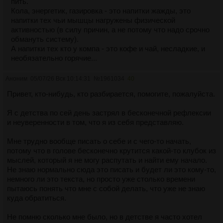
пить.
Кола, энергетик, газировка - это напитки жажды, это
напитки тех чьи мышцы нагружены физической
активностью (в силу причин, а не потому что надо срочно
обмануть систему).
А напитки тех кто у компа - это кофе и чай, несладкие, и
необязательно горячие...
Аноним
05/07/26 Вск 10:14:31
№
1961034
40
Привет, кто-нибудь, кто разбирается, помогите, пожалуйста.
Я с детства по сей день застрял в бесконечной рефлексии
и неуверенности в том, что я из себя представляю.
Мне трудно вообще писать о себе и с чего-то начать,
потому что в голове бесконечно крутится какой-то клубок из
мыслей, который я не могу распутать и найти ему начало.
Не знаю нормально сюда это писать и будет ли это кому-то,
немного ли это текста, но просто уже столько времени
пытаюсь понять что мне с собой делать, что уже не знаю
куда обратиться.
Не помню сколько мне было, но в детстве я часто хотел