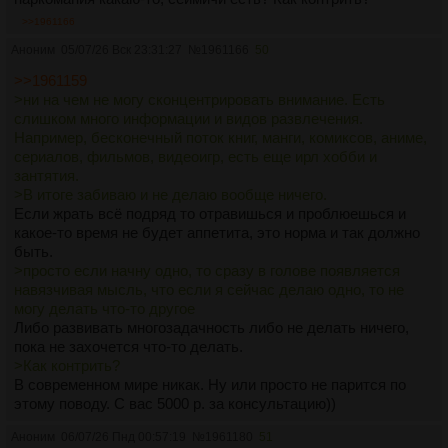
>>1961166
Аноним
05/07/26 Вск 23:31:27
№
1961166
50
>>1961159
>ни на чем не могу сконцентрировать внимание. Есть
слишком много информации и видов развлечения.
Например, бесконечный поток книг, манги, комиксов, аниме,
сериалов, фильмов, видеоигр, есть еще ирл хобби и
зантятия.
>В итоге забиваю и не делаю вообще ничего.
Если жрать всё подряд то отравишься и проблюешься и
какое-то время не будет аппетита, это норма и так должно
быть.
>просто если начну одно, то сразу в голове появляется
навязчивая мысль, что если я сейчас делаю одно, то не
могу делать что-то другое
Либо развивать многозадачность либо не делать ничего,
пока не захочется что-то делать.
>Как контрить?
В современном мире никак. Ну или просто не парится по
этому поводу. С вас 5000 р. за консультацию))
Аноним
06/07/26 Пнд 00:57:19
№
1961180
51