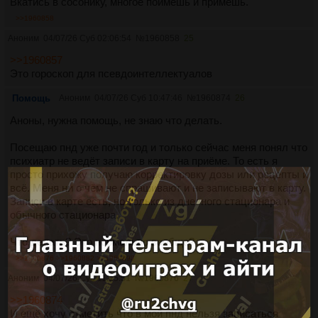
Вкатись в сосонику, многое поймешь и примешь.
>>1960858
Аноним
04/07/26 Суб 02:06:54
№
1960858
25
>>1960857
Это гороскоп для псевдоинтеллектуалов
Помощь
Аноним
04/07/26 Суб 10:47:46
№
1960874
26
Аноны, нужна помощь, не знаю что делать.
Посещаю пнд уже почти год и только сейчас меня понял что
психиатр не ведёт записи в карту на приёме. То есть я
просто прихожу получаю корректировку дозы или рецепты и
всё. Меня ни о чём не спрашивают и не записывают в карту.
Записи в карте есть, но только из дневного стационара и
обычного стационара.
Что делать? Это нормально вообще?
>>1960876
>>1960882
>>1960898
Аноним
04/07/26 Суб 11:15:51
№
1960876
27
>>1960874
И ещё хочу отметить что в мой пнд нельзя записаться