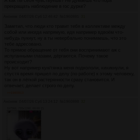
А как ты себя чувствуешь? Не думаешь что пора
прекращать наблюдение в гос дурке?
Аноним
04/07/26 Суб 12:46:42
№
1960891
31
Заметил, что люди кто травит тебя в коллективе между
собой или иногда напрямую, идя например вдвоём что-
нибудь пукнут, ну а ты невербально понимаешь, что это
тебе адресовано.
То прямое обращение от тебя они воспринимают аж с
испуганными глазами, дёргаются. Почему такое
происходит?
Ну вот например кун/тянка меня подкололи, хихикнули, я
спустя время пришел по делу (по работе) к этому человеку,
так он в лёгкой растерянности сразу становится. И
отвечает, делает строго по делу.
>>1960913
Аноним
04/07/26 Суб 13:24:12
№
1960898
32
1975Кб, 720x1280, 00:00:15