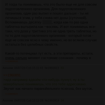
И тогда ты понимаешь, что это было еще не для совсем
подготовленного организма. Для подготовленного
организма, один раз выпил и пошел дальше - ты не
лечишься этим, у тебя снова нет дозы (суточной).
Вспоминаешь десятку
бубей
, когда как-то раз одна
таблетка вштырила как ~восемь. И вот понимаешь все-
таки, что доза у триттико это не одна треть таблетки, но
то то для подготовленного организма - который готов -
еще не совсем ясно к чему именно, но во всяком случае
остаться без целебных свойств.
Какой-то потенциал тут есть, а эти препараты, кстати,
очень сильно
меняют состояние сознания - почему в
>>1960916
данном случае я говорю "очень сильно"? Не замечаешь
что в тебе поменялось, что именно с тобой стало не так -
Аноним
04/07/26 Суб 15:11:43
№
1960913
33
и наверняка никто другой при таких приемах не знает
>>1960891
тоже, но что-то с тобой не так...
>идя например вдвоём что-нибудь пукнут, ну а ты
невербально понимаешь, что это тебе адресовано.
Звучит как начало паранойяльного психоза, без шуток.
>>1960915
Аноним
04/07/26 Суб 15:13:28
№
1960914
34