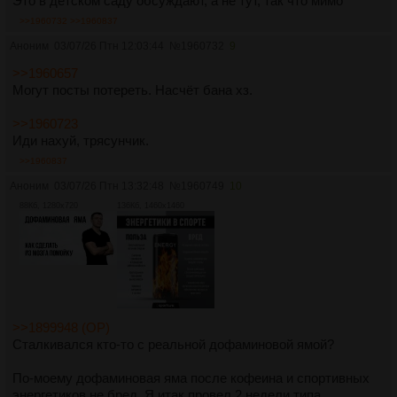
Это в детском саду обсуждают, а не тут, так что мимо
>>1960732
>>1960837
Аноним
03/07/26 Птн 12:03:44
№
1960732
9
>>1960657
Могут посты потереть. Насчёт бана хз.
>>1960723
Иди нахуй, трясунчик.
>>1960837
Аноним
03/07/26 Птн 13:32:48
№
1960749
10
88Кб, 1280x720
136Кб, 1460x1460
>>1899948 (OP)
Сталкивался кто-то с реальной дофаминовой ямой?
По-моему дофаминовая яма после кофеина и спортивных
энергетиков не бред. Я итак провел 2 недели типа