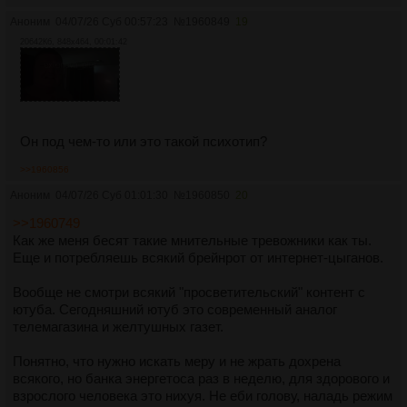
Аноним
04/07/26 Суб 00:57:23
№
1960849
19
20642Кб, 848x464, 00:01:42
Он под чем-то или это такой психотип?
>>1960856
Аноним
04/07/26 Суб 01:01:30
№
1960850
20
>>1960749
Как же меня бесят такие мнительные тревожники как ты.
Еще и потребляешь всякий брейнрот от интернет-цыганов.
Вообще не смотри всякий "просветительский" контент с
ютуба. Сегодняшний ютуб это современный аналог
телемагазина и желтушных газет.
Понятно, что нужно искать меру и не жрать дохрена
всякого, но банка энергетоса раз в неделю, для здорового и
взрослого человека это нихуя. Не еби голову, наладь режим