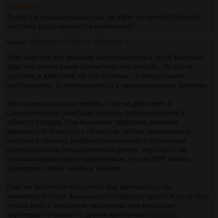
>>1960799
А чего ты оказываешься там где тебе не приятно? Нахуй
они тебе тогда нужны эти калективы?
Аноним
03/07/26 Птн 22:34:57
№
1960842
16
Мне кажется или реально инфопсихологи с ютуб массово
врут про то что такое романтическая любовь. То это не
чувство, а действия, то это болезнь, то сексуальное
возбуждение, то привязанность к эмоциональным качелям.
Хотя романтическая любовь - это не действие, а
специфическое приятное чувство, локализованное в
области сердца. Оно вызывает эйфорию, желание
физической близости с объектом любви, повышенный
интерес к объекту дюбви и пониженный к остальным
потенциальным романтическим целям. Это что-то на
столько конкретное и проверяемое, что на МРТ можно
проверить любит человек или нет.
Нам же пытаются подсунуть под разным соусом
заменители этого. Большинство пар распадается из-за того
чтобы жить с любимым человеком, они выбирают
партнеров по каким-то другим критерием
(либо они