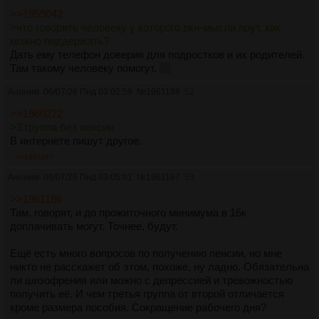
>>1959042
>что говорить человеку у которого ркн-мысли прут, как
можно поддержать?
Дать ему телефон доверия для подростков и их родителей.
Там такому человеку помогут.
😉
Аноним
06/07/26 Пнд 03:02:59
№
1961186
52
>>1960272
>3 группа без пенсии
В интернете пишут другое.
>>1961187
Аноним
06/07/26 Пнд 03:05:01
№
1961187
53
>>1961186
Там, говорят, и до прожиточного минимума в 16к
доплачивать могут. Точнее, будут.
Ещё есть много вопросов по получению пенсии, но мне
никто не расскажет об этом, похоже, ну ладно. Обязательна
ли шизофрения или можно с депрессией и тревожностью
получить её. И чем третья группа от второй отличается
кроме размера пособия. Сокращение рабочего дня?