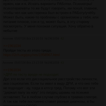
на репетиторствах, на которые меня затаскивала мама меня
нужен, как и я. Искать варианты РАБотки. Психиатры/
не смогли заинтересовать, единственное может, что с того
психотерапевты то же будут говорить, им похуй, главное,
времени осталось, так это то, что я буквально 5 минут в
чтобы чел как шестеренка был встроен в РАБоту/учёбу.
неделю брынькаю на гитаре.
Может быть, какие-то проблемы с организмом у тебя, или
В 13 лет я дошел своим умом к великой философской
питание плохое, сон и тд, может быть, в эту сторону
мысли: "Жизнь не имеет смысла".
посмотреть. У меня похожая ситуация. Хочу обратно в
До конца 11 класса я почти ничем не занимался кроме того,
небытие
как играл один или с друзьями в компик.
Аноним
05/07/26 Вск 13:10:53
№
1961058
42
После школы я поступил в крутой уник в большом городе,
>>1961034
естественно платно, на направление связанное с
Пройди тесты из этого треда:
программированием, потому что видимо так надо было, и я
https://2ch.org/psy/res/1958967.html
вроде в компе сидел всю жизнь. С однокурсниками я не
разговаривал, не хотел, да и не знал о чем наверное. Два
Аноним
05/07/26 Вск 13:13:59
№
1961059
43
года подряд я в первом же семестре не справился с
>>1961034
обучением, просто не мог себя заставить учиться, а
>ДРЛ по тесту вроде не подходит.
списать у кого-то или помочь мне было некому.
Дрл это если что диссоциальное расстройство личности,
ака социопатия. Если ты имел в виду ДРИ, и что оно тебе
После уника пытался и пытаюсь до сих пор жить один, но
не подходит - ну, тогда в кптср тред. Потому что вот эти
денег никогда не хватает, потому что я не справляюсь ни на
"держал папу за ногу" это пиздец шрамы на психике
одном месте работы. Если остаюсь на работе больше
оставляет. Ты в любом случае глубоко в травма-спектре.
месяца (в последний раз хватило одной обучающей смены),
А так как тебе постоянно ставят разные диагнозы, я бы
каждый день плачу. До этого момента приходилось просить
предположил OSDD.