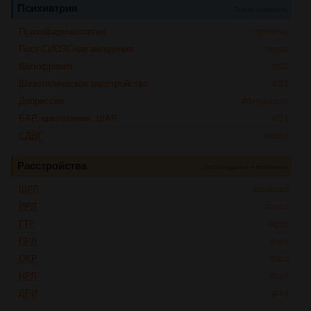
Психиатрия
Только таблетки
Психофармакология
#pharma
Пост-СИОЗСная ангедония
#pssd
Шизофрения
#f20
Шизотипическое расстройство
#f21
Депрессия
#depression
БАР, циклотимия, ШАР
#f31
СДВГ
#adhd
Расстройства
Психотерапия + таблетки
ШРЛ
#schizoid
ИРЛ
#avpd
ГТР
#gad
ПРЛ
#bpd
ОКР
#ocd
НРЛ
#npd
ДРИ
#did