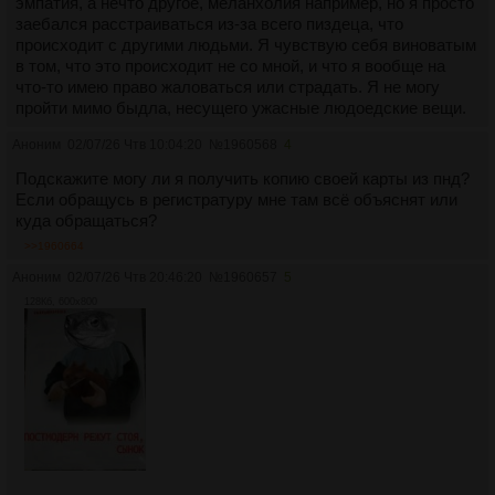
эмпатия, а нечто другое, меланхолия например, но я просто
заебался расстраиваться из-за всего пиздеца, что
происходит с другими людьми. Я чувствую себя виноватым
в том, что это происходит не со мной, и что я вообще на
что-то имею право жаловаться или страдать. Я не могу
пройти мимо быдла, несущего ужасные людоедские вещи.
Аноним
02/07/26 Чтв 10:04:20
№
1960568
4
Подскажите могу ли я получить копию своей карты из пнд?
Если обращусь в регистратуру мне там всё объяснят или
куда обращаться?
>>1960664
Аноним
02/07/26 Чтв 20:46:20
№
1960657
5
128Кб, 600x800