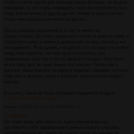
чтобы у меня нашли рак или еще какую болезнь, то ли для
внимания, то ли чтобы оправдать свою неспособность ни к
чему или отличие от других детей. Может я просто хотел,
чтобы мне разрешили ничего не делать.
После развода родителей в 12 лет я ничего не
почувствовал. До этого, когда папа толкал и орал на маму, я
подбегал к нему и кажется держал его за ногу, пытаясь его
обездвижить. Я не думаю, что делал это, потому что любил
маму, мне кажется, что мне просто казалось, это
правильным, или что этого от меня кто-то ждет. Это было
всего пару раз, не знаю важно это или нет. Потом как и
раньше, мама кричала на меня и кидалась вещами, хотя бы
пару раз в неделю, когда я забывал убраться или помыть
посуду.
В школе у меня не было любимого предмета. Когда я
садился за домашку, я думал обо всем кроме ней,
>>1961040
>>1961058
>>1961059
например, какие характером цифры: 6 добрая, а 9 злая и ее
Аноним
05/07/26 Вск 11:15:24
№
1961040
41
за это ненавидит, и к ней еще подлизывается 8. Если мне
очень нужно было ее сделать, это сопровождалось
>>1961034
нервными срывами
Не знаю, анон, мне кажется, единственный выход —
заставлять себя зарабатывать деньги, искать способы,
Из интересов у меня были компьютерные игры, в кружках и
другого выхода нет, никто не спасёт тебя, ты никому не