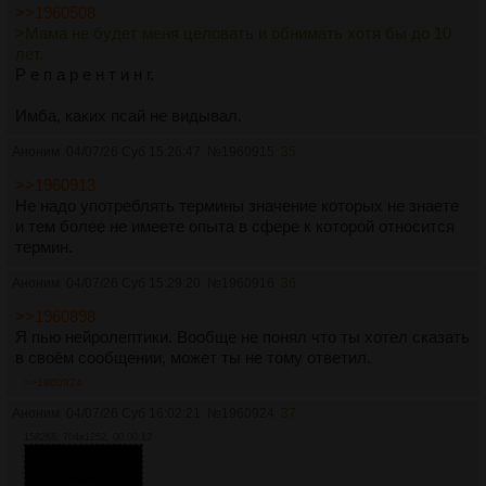
>>1960508
>Мама не будет меня целовать и обнимать хотя бы до 10
лет.
Р е п а р е н т и н г.
Имба, каких псай не видывал.
Аноним
04/07/26 Суб 15:26:47
№
1960915
35
>>1960913
Не надо употреблять термины значение которых не знаете
и тем более не имеете опыта в сфере к которой относится
термин.
Аноним
04/07/26 Суб 15:29:20
№
1960916
36
>>1960898
Я пью нейролептики. Вообще не понял что ты хотел сказать
в своём сообщении, может ты не тому ответил.
>>1960924
Аноним
04/07/26 Суб 16:02:21
№
1960924
37
1582Кб, 704x1252, 00:00:12