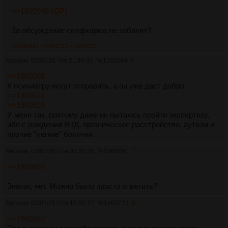
>>1899948 (OP)
За обсуждение селфхарма не забанят?
>>1960691
>>1960723
>>1960732
Аноним
02/07/26 Чтв 21:49:34
№
1960664
6
>>1960568
К психиатру могут отправить, а он уже даст добро.
>>1960522
>>1960519
У меня так, поэтому даже не пытаюсь пройти экспертизу,
ибо с рождения ВЧД, органическое расстройство, аутизм и
прочие "лёгкие" болячки.
Аноним
03/07/26 Птн 05:28:55
№
1960691
7
>>1960657
Значит, нет. Можно было просто ответить?
Аноним
03/07/26 Птн 10:58:37
№
1960723
8
>>1960657