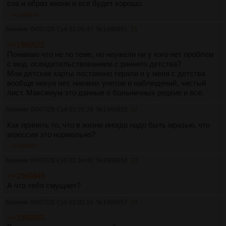
сна и образ жизни и все будет хорошо.
>>1960976
Аноним
04/07/26 Суб 01:05:47
№
1960851
21
>>1960522
Понимаю что не по теме, но неужели ни у кого нет проблем
с мед. освидетельствованием с раннего детства?
Мои детские карты постоянно теряли и у меня с детства
вообще нихуя нет, никаких учетов и наблюдений, чистый
лист. Максимум это данные о больничных редкие и все.
Аноним
04/07/26 Суб 01:29:29
№
1960855
22
Как принять то, что в жизни иногда надо быть мразью, что
агрессия это нормально?
>>1960857
Аноним
04/07/26 Суб 01:34:40
№
1960856
23
>>1960849
А что тебя смущает?
Аноним
04/07/26 Суб 02:02:10
№
1960857
24
>>1960855