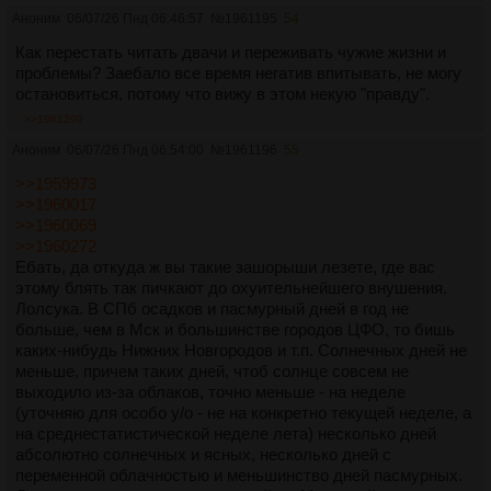
Аноним
06/07/26 Пнд 06:46:57
№
1961195
54
Как перестать читать двачи и переживать чужие жизни и
проблемы? Заебало все время негатив впитывать, не могу
остановиться, потому что вижу в этом некую "правду".
>>1961209
Аноним
06/07/26 Пнд 06:54:00
№
1961196
55
>>1959973
>>1960017
>>1960069
>>1960272
Ебать, да откуда ж вы такие зашорыши лезете, где вас
этому блять так пичкают до охуительнейшего внушения.
Лолсука. В СПб осадков и пасмурный дней в год не
больше, чем в Мск и большинстве городов ЦФО, то бишь
каких-нибудь Нижних Новгородов и т.п. Солнечных дней не
меньше, причем таких дней, чтоб солнце совсем не
выходило из-за облаков, точно меньше - на неделе
(уточняю для особо у/о - не на конкретно текущей неделе, а
на среднестатистической неделе лета) несколько дней
абсолютно солнечных и ясных, несколько дней с
переменной облачностью и меньшинство дней пасмурных.