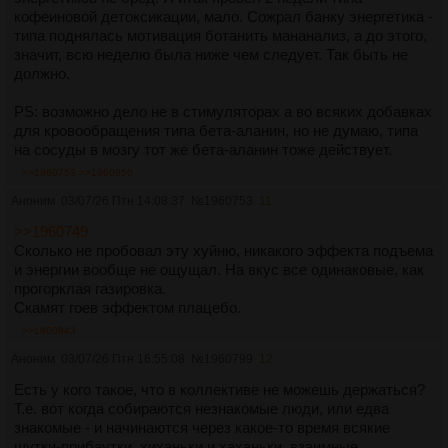
кофеиновой детоксикации, мало. Сожрал банку энергетика -
типа поднялась мотивация ботанить мананализ, а до этого,
значит, всю неделю была ниже чем следует. Так быть не
должно.
PS: возможно дело не в стимуляторах а во всяких добавках
для кровообращения типа бета-аланин, но не думаю, типа
на сосуды в мозгу тот же бета-аланин тоже действует.
>>1960753
>>1960850
Аноним
03/07/26 Птн 14:08:37
№
1960753
11
>>1960749
Сколько не пробовал эту хуйню, никакого эффекта подъема
и энергии вообще не ощущал. На вкус все одинаковые, как
прогорклая газировка.
Скамят гоев эффектом плацебо.
>>1960843
Аноним
03/07/26 Птн 16:55:08
№
1960799
12
Есть у кого такое, что в коллективе не можешь держаться?
Т.е. вот когда собираются незнакомые люди, или едва
знакомые - и начинаются через какое-то время всякие
шутки-прибаутки, хиханьки и хаханьки, взаимные