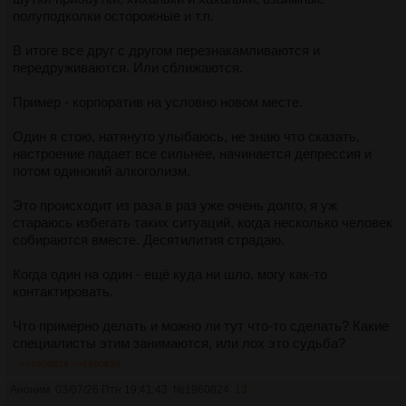
полуподколки осторожные и т.п.
В итоге все друг с другом перезнакамливаются и
передруживаются. Или сближаются.
Пример - корпоратив на условно новом месте.
Один я стою, натянуто улыбаюсь, не знаю что сказать,
настроение падает все сильнее, начинается депрессия и
потом одинокий алкоголизм.
Это происходит из раза в раз уже очень долго, я уж
стараюсь избегать таких ситуаций, когда несколько человек
собираются вместе. Десятилития страдаю.
Когда один на один - ещё куда ни шло, могу как-то
контактировать.
Что примерно делать и можно ли тут что-то сделать? Какие
специалисты этим занимаются, или лох это судьба?
>>1960824
>>1960839
Аноним
03/07/26 Птн 19:41:43
№
1960824
13