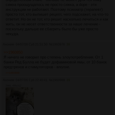
сижка проощущалось не просто сижка, а dope - эти
инструкции не работают. Поэтому психиатр (терапевт)
просто тот, кто выпишет рецепт, чего подскажет, на что-то
ответит. Но он не тот, кто решит насколько лечиться и как
жить, он не несет ответственности за наше лечение -
поскольку дальше ее сбагрить было бы уже просто
некуда.
Аноним
04/07/26 Суб 21:51:50
№
1960976
38
>>1960850
Я ничего не говорил про степень злоупотребления. От 1
банки Ред Булла не будет дофаминовой ямы, от 10 банок
предтренов и стимуляторов - вполне.
>>1960988
Аноним
04/07/26 Суб 22:40:41
№
1960988
39
26Кб, 488x512