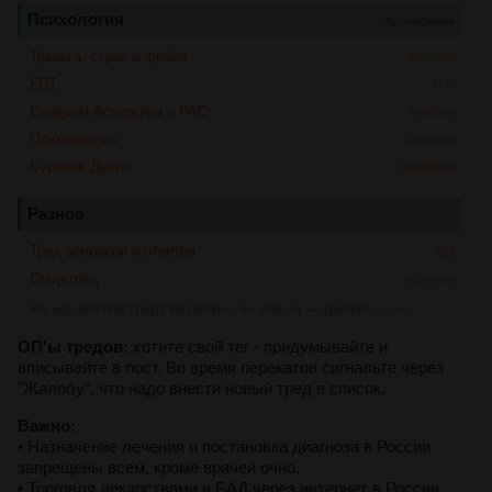
Психология
Без таблеток
Тревога, страх и фобии
#anxiety
КПТ
#cbt
Синдром Аспергера и РАС
#autism
Психоанализ
#psycho
Бурхаев Денис
#burhaev
Разное
Тред вопросов и ответов
#qa
Общетред
#general
Не нашёл свой тред? Возможно, он утонул — проверь
архив
ОП'ы тредов:
хотите свой тег - придумывайте и
вписывайте в пост. Во время перекатов сигнальте через
"Жалобу", что надо внести новый тред в список.
Важно:
• Назначение лечения и постановка диагноза в России
запрещены всем, кроме врачей очно.
• Торговля лекарствами и БАД через интернет в России