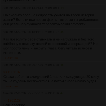
денег у родителей (хорошо я себя от этого не чувствовал),
но кажется такой привелегии у меня не осталось. Денег
Аноним
05/07/26 Вск 13:36:13
№
1961064
44
осталось на пару дней, а мне все также не хватает сил их
заработать. Может я просто слаб, но я не знаю что с этим
На сколько вообще нейросеть учится на твоей истории
делать. В детстве, я хотел диагноз, чтобы мне помогли,
жизни? Вот эти все новые факты, которые ты добавляешь,
сейчас я его хосу чтобы хотя бы понять что со мной и в
они реально улучшают терапевтический эффект?
какую сторону двигаться.
Аноним
05/07/26 Вск 18:16:31
№
1961107
45
Психиатры мне ставили ПРЛ, БАР, смешанные
Как позволить себе отдыхать и не нагружать и без того
расстройства, невроз, депрессию средней тяжести.
заёбанную психику всякой стрессовой информацией? Не
Показалось недавно, что у меня шизоидность. ДРЛ по тесту
мог просто лечь и закрыть глаза, бегу читать всякое в
вроде не подходит.
интернете.
Сейчас я возможно не чувствую себя, так плохо как
>>1961128
раньше, но со временем понимание себя и того, куда мне
двигаться становится все запутаннее. Мне кажется я стою
Аноним
05/07/26 Вск 20:47:39
№
1961128
46
на месте, а круг вариантов возможного будущего сужается,
>>1961107
с негативными мыслями иногда очень трудно справиться. И
Скажи себе что следующий 1 час или следующие 20 минут
я не понимаю, может все что я описываю это нормально,
ты не будешь беспокоиться, а потом снова можно будет.
может я преувеличиваю, драматизирую, может я нытик или
слабак, может нужно через тошноту и несмотря на мысли
>>1961136
продолжать что-то делать не важно что, но мне бы
Аноним
05/07/26 Вск 21:25:32
№
1961136
47
хотелось верить, что я могу наполнить свою жизнь чем-то
хорошим. Я бы хотел быть хорошим другом и близким
>>1961128
человеком, но я просто не могу, это не я, и надеюсь, что это
Бля, спасибо.