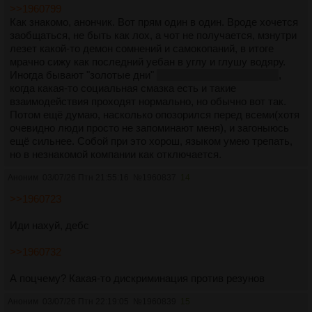
>>1960799
Как знакомо, анончик. Вот прям один в один. Вроде хочется
заобщаться, не быть как лох, а чот не получается, мзнутри
лезет какой-то демон сомнений и самокопаний, в итоге
мрачно сижу как последний уебан в углу и глушу водяру.
Иногда бывают "золотые дни"
иногда даже без веществ
,
когда какая-то социальная смазка есть и такие
взаимодействия проходят нормально, но обычно вот так.
Потом ещё думаю, насколько опозорился перед всеми(хотя
очевидно люди просто не запоминают меня), и загоныюсь
ещё сильнее. Собой при это хорош, языком умею трепать,
но в незнакомой компании как отключается.
Аноним
03/07/26 Птн 21:55:16
№
1960837
14
>>1960723
Иди нахуй, дебс
>>1960732
А поцчему? Какая-то дискриминация против резунов
Аноним
03/07/26 Птн 22:19:05
№
1960839
15