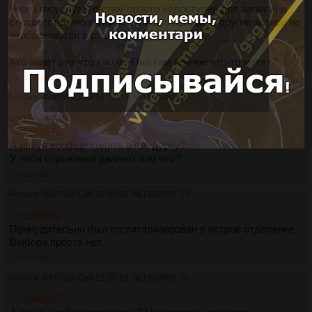
через госуслуги (он там просто недоступен для записи) и
соответственно никакие записи о приёме и другие записи не
отображаются в разделе о здоровье.
Кто знает это что такое? Они там тёмное что-то мутят?
>>1960882
Аноним
04/07/26 Суб 12:15:05
№
1960882
28
>>1960874
>>1960876
А нахуя вообще ходить в гос дурку?
У тебя серьезный диагноз или что?
>>1960887
Аноним
04/07/26 Суб 12:33:02
№
1960887
29
>>1960882
Принудительно был госпитализирован в острое отделение.
Выбора просто нет.
>>1960888
Аноним
04/07/26 Суб 12:35:58
№
1960888
30
>>1960887