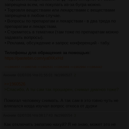
запрещена всем, но покупать из-за бугра можно.
• Торговля веществами или лекарствами с веществами
запрещена в любом случае.
• Вопросы по препаратам и лекарствам - в два треда по
препаратам и лекарствам.
• Стремитесь в тематики (там тоже по препаратам можно
задавать вопросы).
• Реклама, обсуждение и запрос конференций - табу.
Телефоны для обращения за помощью:
https://pastebin.com/yafXKxHd
>>1960657
>>1960749
>>1962531
>>1962969
>>1962994
>>1964442
Аноним
02/07/26 Чтв 01:55:01
№
1960527
2
>>1960526
>Спасибо. А ты сам так прошарен, снимал диагноз тоже?
Помогал человеку снимать. А так сам в это говно чуть не
вляпался когда изучал вопрос откоса от дурки
Аноним
02/07/26 Чтв 08:17:43
№
1960554
3
Как отключить эмпатию нахуй? Я не знаю, может это не