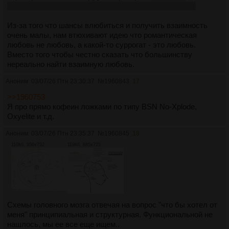
влюбляются в неколокольчтков, которые их грохают)
Из-за того что шансы влюбиться и получить взаимность
очень малы, нам втюхивают идею что романтическая
любовь не любовь, а какой-то суррогат - это любовь.
Вместо того чтобы честно сказать что большинству
нереально найти взаимную любовь.
Аноним
03/07/26 Птн 23:30:37
№
1960843
17
>>1960753
Я про прямо кофеин ложками по типу BSN No-Xplode,
Oxyelite и т.д.
Аноним
03/07/26 Птн 23:35:37
№
1960845
18
110Кб, 956x732
119Кб, 885x725
Схемы головного мозга отвечая на вопрос "что бы хотел от
меня" принципиальная и структурная. Функциональной не
нашлось, мы ее все еще ищем..