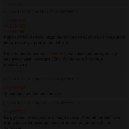
>>1937999
Аноним
18/03/26 Срд 05:26:02
№
1937980
11
>>1934918
>>1934933
>>1934880
Кароч отбой в итоге, надо было просто сьебать из мамкиной
квартиры и устроится на работу.
Еще не понял анона
>>1934918
, на какие шишы куплю, у
меня чистыми выходит 100к, буквально 3 месяца
поработать
>>1938000
Аноним
18/03/26 Срд 10:03:02
№
1937993
12
>>1937647
Я люблю врачей они святые
Аноним
18/03/26 Срд 10:16:26
№
1937999
13
>>1937712
Воздухан... Воздухан это когда сказал А но не говоришь Б
или иначе говоря когда сказал А но получил в зубы и
заплакал