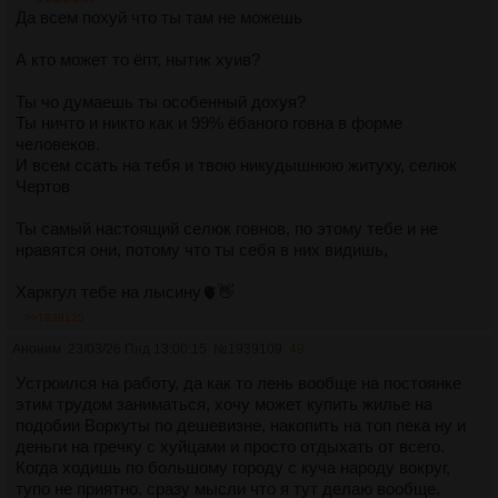
Да всем похуй что ты там не можешь
А кто может то ёпт, нытик хуив?
Ты чо думаешь ты особенный дохуя?
Ты ничто и никто как и 99% ёбаного говна в форме
человеков.
И всем ссать на тебя и твою никудышнюю житуху, селюк
Чертов
Ты самый настоящий селюк говнов, по этому тебе и не
нравятся они, потому что ты себя в них видишь,
Харкгул тебе на лысину🫀👋
>>1939125
Аноним
23/03/26 Пнд 13:00:15
№
1939109
49
Устроился на работу, да как то лень вообще на постоянке
этим трудом заниматься, хочу может купить жилье на
подобии Воркуты по дешевизне, накопить на топ пека ну и
деньги на гречку с хуйцами и просто отдыхать от всего.
Когда ходишь по большому городу с куча народу вокруг,
тупо не приятно, сразу мысли что я тут делаю вообще.