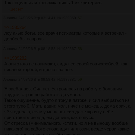
Так социальная тревожка лишь 1 из критериев
>>1939367
Аноним
24/03/26 Втр 03:14:41
№
1939360
57
>>1939264
лоу акью боты, все врачи психиатры которые я встречал -
долбоебы напрочь
Аноним
24/03/26 Втр 08:18:53
№
1939367
58
>>1939282
А они этого не понимают, сидят со своей социофобией, как
писаной торбой, и дрочат на неё.
Аноним
24/03/26 Втр 09:58:42
№
1939381
59
Я заебалась. Сил нет. Устроилась на работу с большим
трудом, страшно работать до ужаса.
Такое ощущение, будто я тону в патоке, и сил выбраться из
этого тупо 0. Мать давит, мол, ничё не можешь, дома срач, а
чё я сделаю, если у меня нет сил даже жрачку себе
приготовить иногда, ем дошики, как попуск.
От стресса (минимального, кстати, но я не выношу вообще
никакого) на работе снова идут иллюзии, везде черви какие-
то, тараканы, щупальца. Это пиздец.