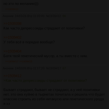
но это по желанию)))
>>1939412
Аноним
24/03/26 Втр 11:03:00
№
1939412
66
>>1939398
Как часто депрессоиды страдают от позитивки?
>>1939402
У тебя всё в порядке вообще?
>>1939404
Батя твой генетический мусор, а ты вместе с ним.
>>1939417
>>1939425
Аноним
24/03/26 Втр 11:17:20
№
1939417
67
>>1939412
>Как часто депрессоиды страдают от позитивки?
Бывает страдают, бывает не страдают, а у неё позитивки
нет, это она хуйню в тырнетах почитала и решила что будет
классно строить из себя нитакусю или генетического урода
я хз