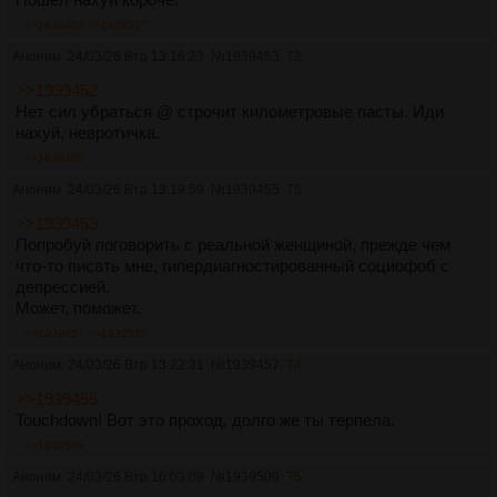
>>1939453
>>1939527
Аноним
24/03/26 Втр 13:16:23
№
1939453
72
>>1939452
Нет сил убраться @ строчит километровые пасты. Иди
нахуй, невротичка.
>>1939455
Аноним
24/03/26 Втр 13:19:59
№
1939455
73
>>1939453
Попробуй поговорить с реальной женщиной, прежде чем
что-то писать мне, гипердиагностированный социофоб с
депрессией.
Может, поможет.
>>1939457
>>1939527
Аноним
24/03/26 Втр 13:22:31
№
1939457
74
>>1939455
Touchdown! Вот это проход, долго же ты терпела.
>>1939509
Аноним
24/03/26 Втр 16:03:09
№
1939509
75