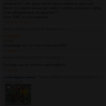
сложности 7 лет, вдруг начал жизнь нормиса, один хуй
бесит что своего жилья нет, может сьебать в воркуту перед
этим оформив вкат во фриланс?
Хочу 5080, но сука дорогая..
>>1938121
>>1938207
Аноним
18/03/26 Срд 19:36:10
№
1938121
20
>>1938113
>5080
Оверпрайс же, тут или титяй или 5090
>>1938381
Аноним
18/03/26 Срд 20:27:22
№
1938130
21
Господи, как же хочется найти работу
>>1938382
учеба будучи шизом
Аноним
19/03/26 Чтв 00:33:19
№
1938178
22
632Кб, 1125x933