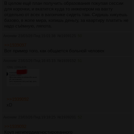
В целом ещё план получить образования покупая сессии
для корочки, и вкатится куда то инженером на вахту
отдельно от всех в вагончике сидеть там. Сидишь хикуешь
базово, в жопе мира, копишь деньгу, за квартиру платить не
надо съёмную, ляпота.
Аноним
23/03/26 Пнд 15:01:38
№
1939125
50
>>1939097
Вот пример того, как общается больной человек
Аноним
23/03/26 Пнд 16:45:15
№
1939152
51
72Кб, 1200x628
>>1939092
xD
Аноним
23/03/26 Пнд 19:18:25
№
1939201
52
>>1939092
Коуп негипердиагностированного