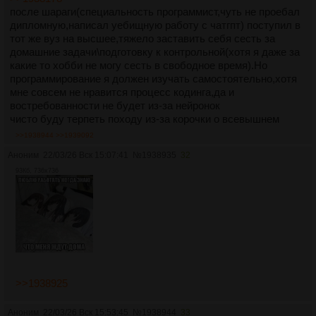
после шараги(специальность программист,чуть не проебал
дипломную,написал уебищную работу с чатгпт) поступил в
тот же вуз на высшее,тяжело заставить себя сесть за
домашние задачи\подготовку к контрольной(хотя я даже за
какие то хобби не могу сесть в свободное время).Но
программирование я должен изучать самостоятельно,хотя
мне совсем не нравится процесс кодинга,да и
востребованности не будет из-за нейронок
чисто буду терпеть походу из-за корочки о всевышнем
>>1938944
>>1939092
Аноним
22/03/26 Вск 15:07:41
№
1938935
32
93Кб, 736x736
>>1938925
Аноним
22/03/26 Вск 15:53:45
№
1938944
33