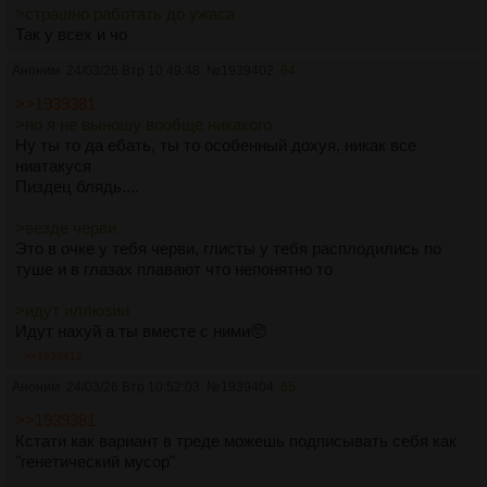
>страшно работать до ужаса
Так у всех и чо
Аноним
24/03/26 Втр 10:49:48
№
1939402
64
>>1939381
>но я не выношу вообще никакого
Ну ты то да ебать, ты то особенный дохуя, никак все
ниатакуся
Пиздец блядь....
>везде черви
Это в очке у тебя черви, глисты у тебя расплодились по
туше и в глазах плавают что непонятно то
>идут иллюзии
Идут нахуй а ты вместе с ними🥺
>>1939412
Аноним
24/03/26 Втр 10:52:03
№
1939404
65
>>1939381
Кстати как вариант в треде можешь подписывать себя как
"генетический мусор"