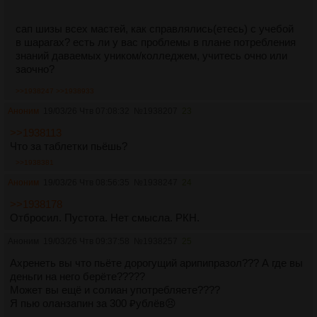
сап шизы всех мастей, как справлялись(етесь) с учебой
в шарагах? есть ли у вас проблемы в плане потребления
знаний даваемых уником/колледжем, учитесь очно или
заочно?
>>1938247
>>1938933
Аноним
19/03/26 Чтв 07:08:32
№
1938207
23
>>1938113
Что за таблетки пьёшь?
>>1938381
Аноним
19/03/26 Чтв 08:56:35
№
1938247
24
>>1938178
Отбросил. Пустота. Нет смысла. РКН.
Аноним
19/03/26 Чтв 09:37:58
№
1938257
25
Ахренеть вы что пьёте дорогущий арипипразол??? А где вы
деньги на него берёте?????
Может вы ещё и солиан употребляете????
Я пью оланзапин за 300 ₽ублёв😣