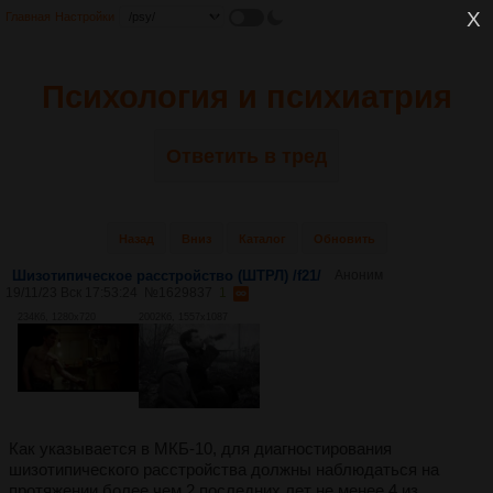
Главная
Настройки
Психология и психиатрия
Ответить в тред
Назад
Вниз
Каталог
Обновить
Шизотипическое расстройство (ШТРЛ) /f21/
Аноним
19/11/23 Вск 17:53:24
№
1629837
1
234Кб, 1280x720
2002Кб, 1557x1087
Как указывается в МКБ-10, для диагностирования
шизотипического расстройства должны наблюдаться на
протяжении более чем 2 последних лет не менее 4 из