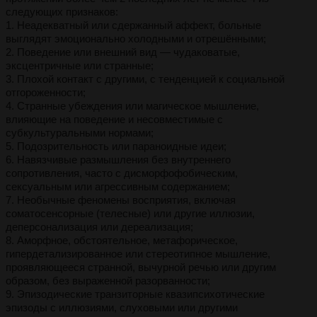
следующих признаков:
1. Неадекватный или сдержанный аффект, больные
выглядят эмоционально холодными и отрешёнными;
2. Поведение или внешний вид — чудаковатые,
эксцентричные или странные;
3. Плохой контакт с другими, с тенденцией к социальной
отгороженности;
4. Странные убеждения или магическое мышление,
влияющие на поведение и несовместимые с
субкультуральными нормами;
5. Подозрительность или параноидные идеи;
6. Навязчивые размышления без внутреннего
сопротивления, часто с дисморфофобическим,
сексуальным или агрессивным содержанием;
7. Необычные феномены восприятия, включая
соматосенсорные (телесные) или другие иллюзии,
деперсонализация или дереализация;
8. Аморфное, обстоятельное, метафорическое,
гипердетализированное или стереотипное мышление,
проявляющееся странной, вычурной речью или другим
образом, без выраженной разорванности;
9. Эпизодические транзиторные квазипсихотические
эпизоды с иллюзиями, слуховыми или другими