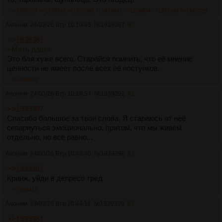
>>1939387
>>1939398
>>1939399
>>1939402
>>1939404
>>1939549
>>1942728
Аноним
24/03/26 Втр 10:10:45
№
1939387
60
>>1939381
>Мать давит
Это бля хуже всего. Старайся помнить, что её мнение
ценности не имеет после всех её поступков.
>>1939392
Аноним
24/03/26 Втр 10:18:54
№
1939392
61
>>1939387
Спасибо большое за твои слова. Я стараюсь от неё
сепарнуться эмоционально, притом, что мы живём
отдельно, но всё равно...
Аноним
24/03/26 Втр 10:43:40
№
1939398
62
>>1939381
Кринж, уйди в депресо тред
>>1939412
Аноним
24/03/26 Втр 10:44:11
№
1939399
63
>>1939381