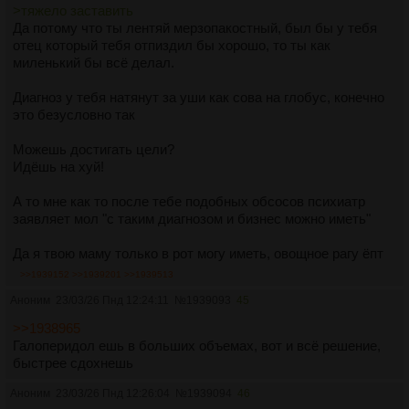
>тяжело заставить
Да потому что ты лентяй мерзопакостный, был бы у тебя
отец который тебя отпиздил бы хорошо, то ты как
миленький бы всё делал.
Диагноз у тебя натянут за уши как сова на глобус, конечно
это безусловно так
Можешь достигать цели?
Идёшь на хуй!
А то мне как то после тебе подобных обсосов психиатр
заявляет мол "с таким диагнозом и бизнес можно иметь"
Да я твою маму только в рот могу иметь, овощное рагу ёпт
>>1939152
>>1939201
>>1939513
Аноним
23/03/26 Пнд 12:24:11
№
1939093
45
>>1938965
Галоперидол ешь в больших объемах, вот и всё решение,
быстрее сдохнешь
Аноним
23/03/26 Пнд 12:26:04
№
1939094
46