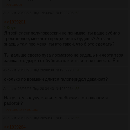
>>1939206
Аноним
23/03/26 Пнд 19:33:47
№
1939206
53
>>1939201
>Коуп
Я твой сленг полупокерский не понимаю, ты ваще зубило
трёхголовое, мне чото предъявлять будешь? А ты чо
знаешь там про меня, ты кто такой, что б это сделать?
Ты дальше своего пуза лохматого не видишь ни черта твоя
заявка это дырка от бублика как и ты и твоя совесть. Ёпт
Аноним
23/03/26 Пнд 20:00:30
№
1939220
54
сколько по времени длится галоперидол деканоат?
Аноним
23/03/26 Пнд 20:34:43
№
1939264
55
Нахуя эту залупу ставят челебосам с отношачем и
работой?
>>1939282
>>1939360
Аноним
23/03/26 Пнд 20:53:31
№
1939282
56
>>1939264