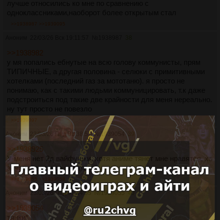
лучше относились ко мне по сравнению с
одноклассниками,наоборот более открытым стал
>>1938987
>>1939095
Аноним
22/03/26 Вск 19:11:57
№
1938987
38
>>1938982
у мя попались ебнутые на всю голову коммунисты, прям
ТИПИЧНЫЕ, а другая половина - селюки с примитивными
хотелками (последний газ за мототаню). я просто не
понимаю, как с такими людьми коммуницировать, т.к даже
подстроиться под такие две крайности для меня нереально.
ну тут просто не повезло
>>1939097
Аноним
23/03/26 Пнд 01:38:57
№
1939054
39
>>1938925
У меня нет 2д вайфушки, хотя аниме тянет мне нравятся, хз
зачем мне такое писать.
>>1939055
>>1939058
Аноним
23/03/26 Пнд 01:44:55
№
1939055
40
>>1939054
тянки*