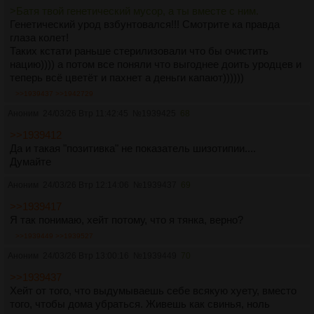
>Батя твой генетический мусор, а ты вместе с ним.
Генетический урод взбунтовался!!! Смотрите ка правда
глаза колет!
Таких кстати раньше стерилизовали что бы очистить
нацию)))) а потом все поняли что выгоднее доить уродцев и
теперь всё цветёт и пахнет а деньги капают))))))
>>1939437
>>1942729
Аноним
24/03/26 Втр 11:42:45
№
1939425
68
>>1939412
Да и такая "позитивка" не показатель шизотипии....
Думайте
Аноним
24/03/26 Втр 12:14:06
№
1939437
69
>>1939417
Я так понимаю, хейт потому, что я тянка, верно?
>>1939449
>>1939527
Аноним
24/03/26 Втр 13:00:16
№
1939449
70
>>1939437
Хейт от того, что выдумываешь себе всякую хуету, вместо
того, чтобы дома убраться. Живешь как свинья, ноль