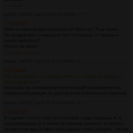
>>1938015
Аноним
18/03/26 Срд 10:18:53
№
1938000
14
>>1937980
Тебя не лишили дееспособности? Или что? Я не понял.
Ты выздоровел с помощью того что съехал от матери и
пошёл работать?
Ничего не понял
>>1938007
>>1938113
Аноним
18/03/26 Срд 11:13:33
№
1938007
15
>>1938000
>Ты выздоровел с помощью того что съехал от матери и
пошёл работать?
Классика так называемой вялотекущей шизофрении ака
нормальной реакции на десятилетия психического насилия
Аноним
18/03/26 Срд 11:35:21
№
1938015
16
>>1937999
А я думал что это типа пустословие, когда говоришь А, а
подтверждаешь Б и ничего не можешь доказать и связать,
но при этом еще и сам в зубы даешь чтобы убедить, так как