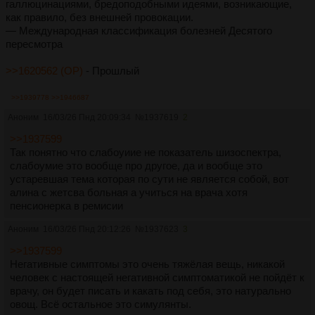
галлюцинациями, бредоподобными идеями, возникающие,
как правило, без внешней провокации.
— Международная классификация болезней Десятого
пересмотра
>>1620562 (OP)
- Прошлый
>>1939778
>>1946687
Аноним
16/03/26 Пнд 20:09:34
№
1937619
2
>>1937599
Так понятно что слабоуиие не показатель шизоспектра,
слабоумие это вообще про другое, да и вообще это
устаревшая тема которая по сути не является собой, вот
алина с жетсва больная а учиться на врача хотя
пенсионерка в ремисии
Аноним
16/03/26 Пнд 20:12:26
№
1937623
3
>>1937599
Негативные симптомы это очень тяжёлая вещь, никакой
человек с настоящей негативной симптоматикой не пойдёт к
врачу, он будет писать и какать под себя, это натурально
овощ. Всё остальное это симулянты.