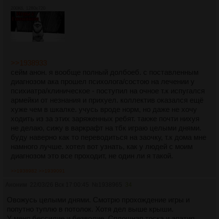
200Кб, 1280x720
>>1938933
сейм анон. я вообще полный долбоеб. с поставленным
диагнозом ака прошел психолога/состою на лечении у
психиатра/клиническое - поступил на очное т.к испугался
армейки от незнания и прихуел. коллектив оказался ещё
хуже чем в шкалке. учусь вроде норм, но даже не хочу
ходить из за этих заряженных ребят. также почти нихуя
не делаю, сижу в варкрафт на тбк играю целыми днями.
буду наверно как то переводиться на заочку, т.к дома мне
намного лучше. хотел вот узнать, как у людей с моим
диагнозом это все проходит, не один ли я такой.
>>1938982
>>1939091
Аноним
22/03/26 Вск 17:00:45
№
1938965
34
Овожусь целыми днями. Смотрю прохождение игры и
попутно туплю в потолок. Хотя дел выше крыши.
У меня бессилие и безволие. Сплошная тоска и апатия.