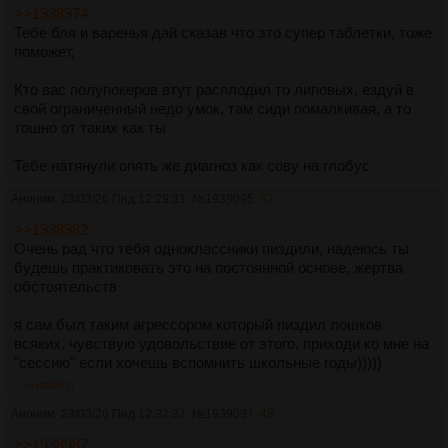
>>1938974
Тебе бля и варенья дай сказав что это супер таблетки, тоже
поможет,
Кто вас полупокеров втут расплодил то липовых, ездуй в
свой ограниченный недо умок, там сиди помалкивая, а то
тошно от таких как ты
Тебе натянули опять же диагноз как сову на глобус
Аноним
23/03/26 Пнд 12:29:31
№
1939095
47
>>1938982
Очень рад что тебя одноклассники пиздили, надеюсь ты
будешь практиковать это на постоянной основе, жертва
обстоятельств
я сам был таким агрессором который пиздил лошков
всяких, чувствую удовольствие от этого, приходи ко мне на
"сессию" если хочешь вспомнить школьные годы)))))
>>1939517
Аноним
23/03/26 Пнд 12:32:37
№
1939097
48
>>1938987