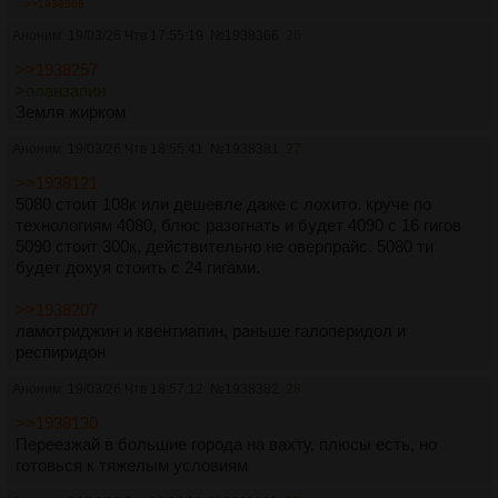
>>1938366
Аноним
19/03/26 Чтв 17:55:19
№
1938366
26
>>1938257
>оланзапин
Земля жирком
Аноним
19/03/26 Чтв 18:55:41
№
1938381
27
>>1938121
5080 стоит 108к или дешевле даже с лохито. круче по
технологиям 4080, блюс разогнать и будет 4090 с 16 гигов
5090 стоит 300к, действительно не оверпрайс. 5080 ти
будет дохуя стоить с 24 гигами.
>>1938207
ламотриджин и квентиапин, раньше галоперидол и
респиридон
Аноним
19/03/26 Чтв 18:57:12
№
1938382
28
>>1938130
Переезжай в большие города на вахту, плюсы есть, но
готовься к тяжелым условиям