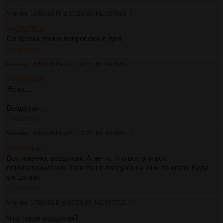
Аноним
16/03/26 Пнд 20:28:38
№
1937629
7
>>1937618
Со всеми этими вопросами в гугл.
>>1937641
Аноним
16/03/26 Пнд 21:06:46
№
1937641
8
>>1937629
Ясно....
Воздухан...
>>1937647
Аноним
16/03/26 Пнд 21:23:26
№
1937647
9
>>1937641
Вот именно, воздухан. А не то, что вот эти вот,
психиатрические. Они-то не воздуханы, они-то огого! Куда
уж до них.
>>1937993
Аноним
17/03/26 Втр 07:59:16
№
1937712
10
Что такое воздухан?