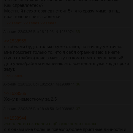
Как справляетесь?
Местный психотерапевт стоит 5к, что сразу мимо, а пнд
врач говорит пить таблетки.
>>1938974
>>1938977
>>1939093
Аноним
22/03/26 Вск 18:11:03
№
1938974
35
>>1938965
с таблами будто только хуже станет, по началу уж точно.
мне помогает только то, что я себя ограничиваю в инете
(тупо отрубаю) качаю музыку на комп и материал нужный
для уника/работы и начинаю это все делать уже когда сроки
жмут.
>>1939094
Аноним
22/03/26 Вск 18:25:37
№
1938977
36
>>1938965
Хожу к неместному за 2,5
Аноним
22/03/26 Вск 18:48:50
№
1938982
37
>>1938944
>коллектив оказался ещё хуже чем в шкалке
с людьми мне больше повезло,более приятные личности и