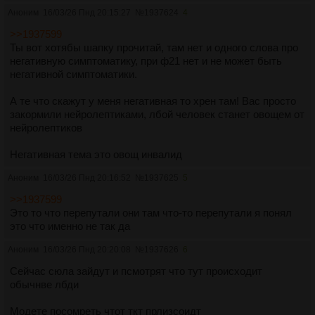
Аноним
16/03/26 Пнд 20:15:27
№
1937624
4
>>1937599
Ты вот хотябы шапку прочитай, там нет и одного слова про
негативную симптоматику, при ф21 нет и не может быть
негативной симптоматики.
А те что скажут у меня негативная то хрен там! Вас просто
закормили нейролептиками, лбой человек станет овощем от
нейролептиков
Негативная тема это овощ инвалид
Аноним
16/03/26 Пнд 20:16:52
№
1937625
5
>>1937599
Это то что перепутали они там что-то перепутали я понял
это что именно не так да
Аноним
16/03/26 Пнд 20:20:08
№
1937626
6
Сейчас сюла зайдут и псмотрят что тут происходит
обычнве лбди
Модете посомреть чтот ткт прлизсоидт