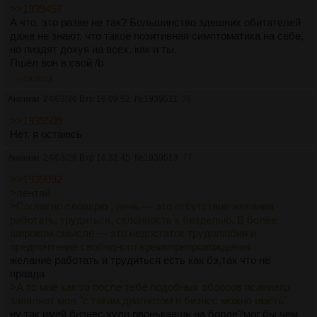
>>1939457
А что, это разве не так? Большинство здешних обитателей
даже не знают, что такое позитивная симптоматика на себе,
но пиздят дохуя на всех, как и ты.
Пшёл вон в свой /b
>>1939511
Аноним
24/03/26 Втр 16:09:52
№
1939511
76
>>1939509
Нет, я остаюсь
Аноним
24/03/26 Втр 16:32:45
№
1939513
77
>>1939092
>лентяй
>Согласно словарю , лень — это отсутствие желания
работать, трудиться, склонность к безделью. В более
широком смысле — это недостаток трудолюбия и
предпочтение свободного времяпрепровождения
желание работать и трудиться есть как бэ,так что не
правда
>А то мне как то после тебе подобных обсосов психиатр
заявляет мол "с таким диагнозом и бизнес можно иметь"
ну так имей бизнес,хули рвонькаешь на борде?мог бы чем