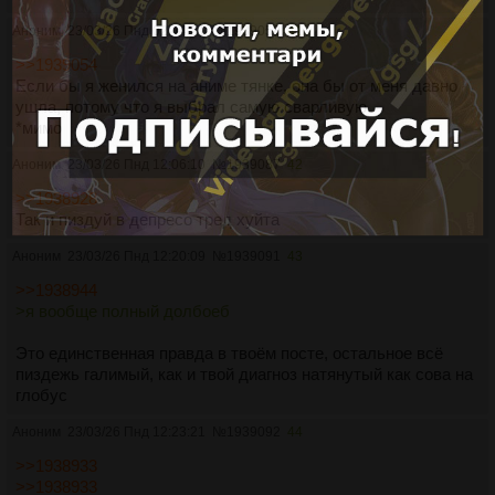
Аноним
23/03/26 Пнд 02:44:21
№
1939058
41
>>1939054
Если бы я женился на аниме тянке, она бы от меня давно
ушла, потому что я выбрал самую сварливую.
*мимо
Аноним
23/03/26 Пнд 12:06:10
№
1939087
42
>>1938928
Так и пиздуй в депресо тред хуйта
Аноним
23/03/26 Пнд 12:20:09
№
1939091
43
>>1938944
>я вообще полный долбоеб
Это единственная правда в твоём посте, остальное всё
пиздежь галимый, как и твой диагноз натянутый как сова на
глобус
Аноним
23/03/26 Пнд 12:23:21
№
1939092
44
>>1938933
>>1938933