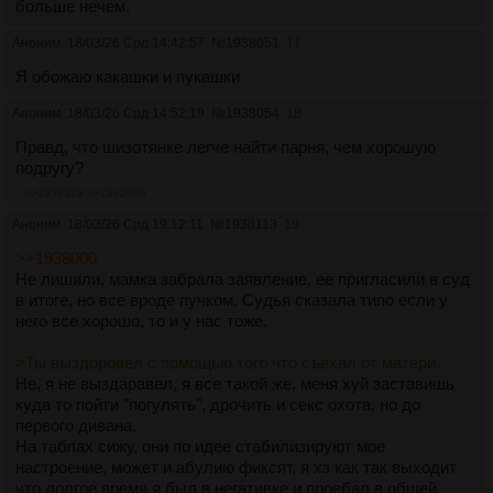
больше нечем.
Аноним
18/03/26 Срд 14:42:57
№
1938051
17
Я обожаю какашки и пукашки
Аноним
18/03/26 Срд 14:52:19
№
1938054
18
Правд, что шизотянке легче найти парня, чем хорошую
подругу?
>>1938928
>>1942695
Аноним
18/03/26 Срд 19:12:11
№
1938113
19
>>1938000
Не лишили, мамка забрала заявление, ее пригласили в суд
в итоге, но все вроде пучком. Судья сказала типо если у
него все хорошо, то и у нас тоже.
>Ты выздоровел с помощью того что съехал от матери
Не, я не выздаравел, я все такой же, меня хуй заставишь
куда то пойти "погулять", дрочить и секс охота, но до
первого дивана.
На таблах сижу, они по идее стабилизируют мое
настроение, может и абулию фиксят, я хз как так выходит
что долгое время я был в негативке и проебал в общей