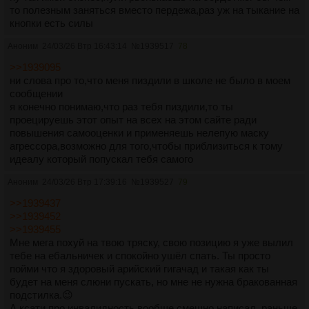
то полезным заняться вместо пердежа,раз уж на тыкание на
кнопки есть силы
Аноним
24/03/26 Втр 16:43:14
№
1939517
78
>>1939095
ни слова про то,что меня пиздили в школе не было в моем
сообщении
я конечно понимаю,что раз тебя пиздили,то ты
проецируешь этот опыт на всех на этом сайте ради
повышения самооценки и применяешь нелепую маску
агрессора,возможно для того,чтобы приблизиться к тому
идеалу который попускал тебя самого
Аноним
24/03/26 Втр 17:39:16
№
1939527
79
>>1939437
>>1939452
>>1939455
Мне мега похуй на твою тряску, свою позицию я уже вылил
тебе на ебальничек и спокойно ушёл спать. Ты просто
пойми что я здоровый арийский гигачад и такая как ты
будет на меня слюни пускать, но мне не нужна бракованная
подстилка.😉
А ксати про инвалидность вообще смешно написал, раньше