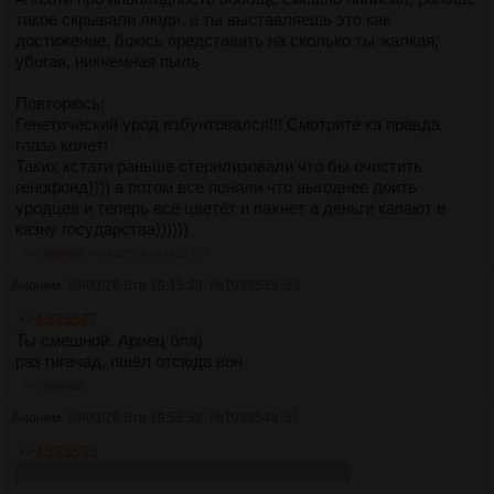
такое скрывали люди, а ты выставляешь это как
достижение, боюсь представить на сколько ты жалкая,
убогая, никчемная пыль
Повторюсь:
Генетический урод взбунтовался!!! Смотрите ка правда
глаза колет!
Таких кстати раньше стерилизовали что бы очистить
генофонд)))) а потом все поняли что выгоднее доить
уродцев и теперь всё цветёт и пахнет а деньги капают в
казну государства))))))
>>1939539
>>1942729
>>1942737
Аноним
24/03/26 Втр 19:15:49
№
1939539
80
>>1939527
Ты смешной. Ариец бля)
раз гигачад, пшёл отсюда вон
>>1939548
Аноним
24/03/26 Втр 19:56:52
№
1939548
81
>>1939539
У меня есть большой толстый сочный член