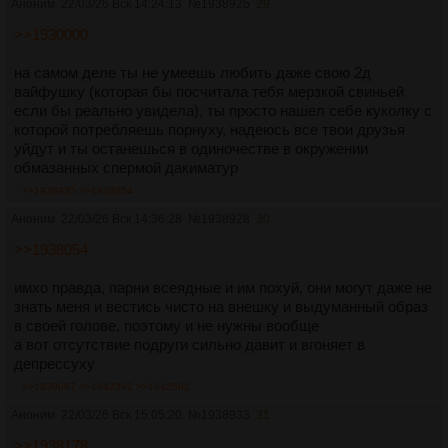
Аноним
22/03/26 Вск 14:24:13
№
1938925
29
>>1930000
на самом деле ты не умеешь любить даже свою 2д
вайфушку (которая бы посчитала тебя мерзкой свиньей
если бы реально увидела), ты просто нашел себе куколку с
которой потребляешь порнуху, надеюсь все твои друзья
уйдут и ты останешься в одиночестве в окружении
обмазанных спермой дакиматур
>>1938935
>>1939054
Аноним
22/03/26 Вск 14:36:28
№
1938928
30
>>1938054
имхо правда, парни всеядные и им похуй, они могут даже не
знать меня и вестись чисто на внешку и выдуманный образ
в своей голове, поэтому и не нужны вообще
а вот отсутствие подруги сильно давит и вгоняет в
депрессуху
>>1939087
>>1942392
>>1942662
Аноним
22/03/26 Вск 15:05:20
№
1938933
31
>>1938178