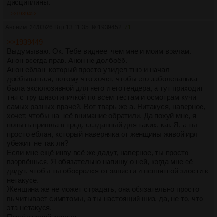
дисциплины.
>>1939452
Аноним
24/03/26 Втр 13:11:35
№
1939452
71
>>1939449
Выдумываю. Ок. Тебе виднее, чем мне и моим врачам.
Анон всегда прав. Анон не долбоёб.
Анон еблан, который просто увидел тню и начал
доёбываться, потому что хочет, чтобы его заболеванька
была эксклюзивной для него и его гендера, а тут приходит
тня с тру шизотипичкой по всем тестам и осмотрам кучи
самых разных врачей. Вот тварь же а. Нитакуся, наверное,
хочет, чтобы на неё внимание обратили. Да похуй мне, я
поныть пришла в тред, созданный для таких, как Я, а ты
просто еблан, который наверняка от женщины живой ирл
убежит, не так ли?
Если мне ещё инву всё же дадут, наверное, ты просто
взорвёшься. Я обязательно напишу о ней, когда мне её
дадут, чтобы ты обосрался от зависти и невнятной злости к
нетакусе.
Женщина же не может страдать, она обязательно просто
вычитывает симптомы, а ты настоящий шиз, да, не то, что
эта нетакуся.
Пошёл нахуй короче.