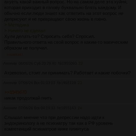
ахуеть какой важный вопрос. Но на самом деле эта хуйня,
которая приходит в голову буквально блять каждому. И
обычно если люди знают как ответить на этот вопрос не
деприсуют и не превращают свою жизнь в говно.
> Методика
> Ничего не сделал
Хули делать-то? Спросить себя? Спросил.
Правильного ответа на свой вопрос я каким-то магическим
образом не получил.
>>1955167
Аноним
06/06/26 Суб 20:29:40
№
1955093
22
Атревозол, стоит ли принимать? Работает и какие побочки?
Аноним
07/06/26 Вск 01:03:03
№
1955129
23
>>1949670
никак продолжай гнить
Аноним
07/06/26 Вск 04:19:33
№
1955143
24
Слышал мнение что при депрессии надо идти к
эндокринологу а не психиатру так как в РФ уровень
компетенций психиатров ниже плинтуса