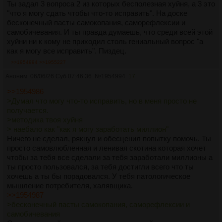
Ты задал 3 вопроса 2 из которых бесполезная хуйня, а 3 это
"что я могу сдать чтобы что-то исправить". На доске
бесконечный пасты самокопания, саморефлексии и
самобичевания. И ты правда думаешь, что среди всей этой
хуйни ни к кому не приходил столь гениальный вопрос "а
как я могу все исправить". Пиздец.
>>1954994
>>1955227
Аноним
06/06/26 Суб 07:46:36
№
1954994
17
>>1954986
>Думал что могу что-то исправить, но в меня просто не
получается.
>методика твоя хуйня
> наебало как "как я могу заработать миллион"
Ничего не сделал, рякнул и обесценил попытку помочь. Ты
просто самовлюбленная и ленивая скотина которая хочет
чтобы за тебя все сделали за тебя заработали миллионы а
ты просто пользовался, за тебя достигли всего что ты
хочешь а ты бы порадовался. У тебя патологическое
мышление потребителя, халявщика.
>>1954987
>бесконечный пасты самокопания, саморефлексии и
самобичевания