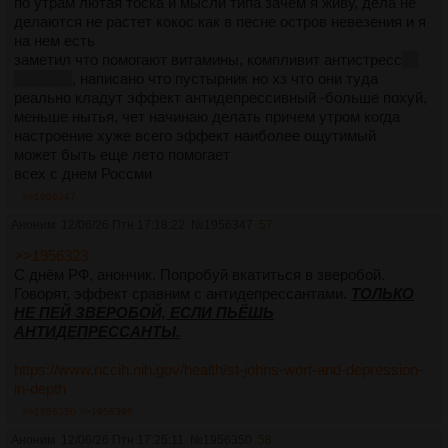
по утрам лютая тоска и мысли типа зачем я живу, дела не
делаются не растет кокос как в песне остров невезения и я
на нем есть
заметил что помогают витамины, компливит антистресс
не
реклама
, написано что пустырник но хз что они туда
реально кладут эффект антидепрессивный -больше похуй,
меньше нытья, чет начинаю делать причем утром когда
настроение хуже всего эффект наиболее ощутимый
может быть еще лето помогает
всех с днем Россми
>>1956347
Аноним
12/06/26 Птн 17:18:22
№
1956347
57
>>1956323
С днём РФ, анончик. Попробуй вкатиться в зверобой.
Говорят, эффект сравним с антидепрессантами.
ТОЛЬКО
НЕ ПЕЙ ЗВЕРОБОЙ, ЕСЛИ ПЬЁШЬ
АНТИДЕПРЕССАНТЫ.
https://www.nccih.nih.gov/health/st-johns-wort-and-depression-
in-depth
>>1956350
>>1956396
Аноним
12/06/26 Птн 17:25:11
№
1956350
58