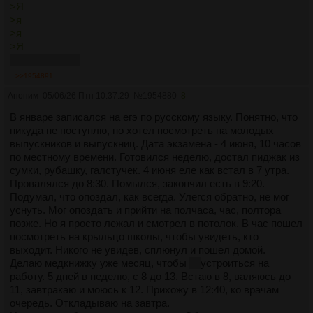
>Я
>я
>я
>Я
головка от хуя
>>1954891
Аноним
05/06/26 Птн 10:37:29
№
1954880
8
В январе записался на егэ по русскому языку. Понятно, что
никуда не поступлю, но хотел посмотреть на молодых
выпускников и выпускниц. Дата экзамена - 4 июня, 10 часов
по местному времени. Готовился неделю, достал пиджак из
сумки, рубашку, галстучек. 4 июня еле как встал в 7 утра.
Провалялся до 8:30. Помылся, закончил есть в 9:20.
Подумал, что опоздал, как всегда. Улегся обратно, не мог
уснуть. Мог опоздать и прийти на полчаса, час, полтора
позже. Но я просто лежал и смотрел в потолок. В час пошел
посмотреть на крыльцо школы, чтобы увидеть, кто
выходит. Никого не увидев, сплюнул и пошел домой.
Делаю медкнижку уже месяц, чтобы
не
устроиться на
работу. 5 дней в неделю, с 8 до 13. Встаю в 8, валяюсь до
11, завтракаю и моюсь к 12. Прихожу в 12:40, ко врачам
очередь. Откладываю на завтра.