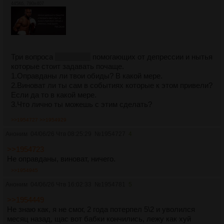
445Кб, 780x407
Три вопроса
лично мне
помогающих от депрессии и нытья
которые стоит задавать почаще.
1.Оправданы ли твои обиды? В какой мере.
2.Виноват ли ты сам в событиях которые к этом привели?
Если да то в какой мере.
3.Что лично ты можешь с этим сделать?
>>1954727
>>1954929
Аноним
04/06/26 Чтв 08:25:29
№
1954727
4
>>1954723
Не оправданы, виноват, ничего.
>>1954945
Аноним
04/06/26 Чтв 16:02:33
№
1954781
5
>>1954449
Не знаю как, я не смог, 2 года потерпел 5\2 и уволился
месяц назад, щас вот бабки кончились, лежу как хуй