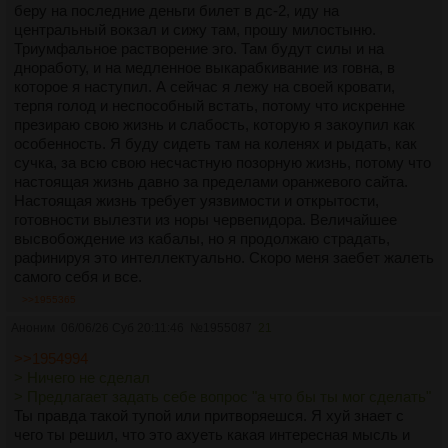
беру на последние деньги билет в дс-2, иду на
центральный вокзал и сижу там, прошу милостыню.
Триумфальное растворение эго. Там будут силы и на
дноработу, и на медленное выкарабкивание из говна, в
которое я наступил. А сейчас я лежу на своей кровати,
терпя голод и неспособный встать, потому что искренне
презираю свою жизнь и слабость, которую я закоупил как
особенность. Я буду сидеть там на коленях и рыдать, как
сучка, за всю свою несчастную позорную жизнь, потому что
настоящая жизнь давно за пределами оранжевого сайта.
Настоящая жизнь требует уязвимости и открытости,
готовности вылезти из норы червепидора. Величайшее
высвобождение из кабалы, но я продолжаю страдать,
рафинируя это интеллектуально. Скоро меня заебет жалеть
самого себя и все.
>>1955365
Аноним
06/06/26 Суб 20:11:46
№
1955087
21
>>1954994
> Ничего не сделал
> Предлагает задать себе вопрос "а что бы ты мог сделать"
Ты правда такой тупой или притворяешся. Я хуй знает с
чего ты решил, что это ахуеть какая интересная мысль и