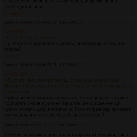
Стратегический запас нытья и оправданий, жизненно
необходимая вещь.
>>1955087
Аноним
06/06/26 Суб 09:06:29
№
1955002
18
>>1954945
>если ничего не делать
Ну и что ты предлагаешь делать, пиздоумник, стойку на
голове?
>>1955167
Аноним
06/06/26 Суб 09:25:21
№
1955005
19
>>1954984
>Я кстати пила золофт месяц, стало еще хуевее, еще
больше хотела сдохнуть. Перестала, не посоветовавшись с
психиатром.
Нужно было психиатру сказать об этом, препараты нужно
подбирать индивидуально. Бросать резко тоже нельзя,
нужно снижать дозу постепенно. Всем по разному помогает,
время лечения тоже разное, обычно месяцев 6.
Аноним
06/06/26 Суб 19:20:33
№
1955084
20
Уже несколько месяцев в голове крутится сценарий, как я