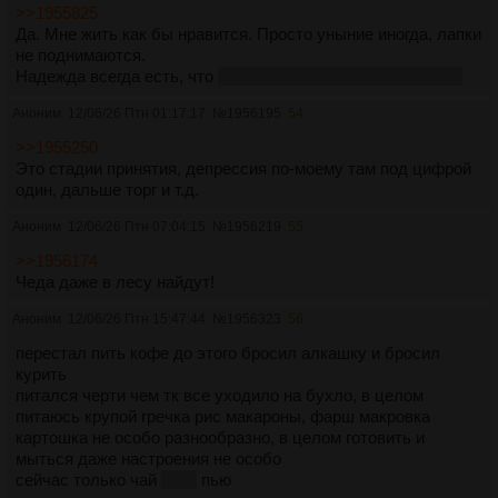
>>1955825
Да. Мне жить как бы нравится. Просто уныние иногда, лапки
не поднимаются.
Надежда всегда есть, что
именно тебя возможно вылечат
Аноним
12/06/26 Птн 01:17:17
№
1956195
54
>>1955250
Это стадии принятия, депрессия по-моему там под цифрой
один, дальше торг и т.д.
Аноним
12/06/26 Птн 07:04:15
№
1956219
55
>>1956174
Чеда даже в лесу найдут!
Аноним
12/06/26 Птн 15:47:44
№
1956323
56
перестал пить кофе до этого бросил алкашку и бросил
курить
питался черти чем тк все уходило на бухло, в целом
питаюсь крупой гречка рис макароны, фарш макровка
картошка не особо разнообразно, в целом готовить и
мыться даже настроения не особо
сейчас только чай
пуэр
пью