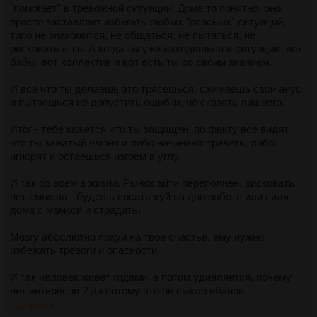
"помогает" в тревожной ситуации. Дома то понятно, оно
просто заставляет избегать любых "опасных" ситуаций,
типо не знакомится, не общаться, не пытаться, не
рисковать и т.п. А когда ты уже находишься в ситуации, вот
бабы, вот коллектив и вот есть ты со своим знанием.
И все что ты делаешь это трясешься, сжимаешь свой анус
и пытаешься не допустить ошибки, не сказать лишнего.
Итог - тебе кажется что ты защищен, по факту все видят
что ты зажатый чмоня и либо начинают травить, либо
игнорят и остаешься изгоем в углу.
И так со всем в жизни. Рынок айти переполнен, рисковать
нет смысла - будешь сосать хуй на дно работе или сидя
дома с мамкой и страдать.
Мозгу абсолютно похуй на твое счастье, ему нужно
избежать тревоги и опасности.
И так человек живет годами, а потом удивляется, почему
нет интересов ? да потому что он сыкло ебаное.
>>1955515