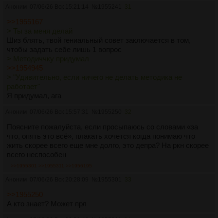
Аноним
07/06/26 Вск 15:21:14
№
1955241
31
>>1955167
> Ты за меня делай
Шиз блять, твой гениальный совет заключается в том,
чтобы задать себе лишь 1 вопрос
> Методиччку придумал
>>1954945
> "Удивительно, если ничего не делать методика не
работает"
Я придумал, ага
Аноним
07/06/26 Вск 15:57:31
№
1955250
32
Поясните пожалуйста, если просыпаюсь со словами «за
что, опять это всё», плакать хочется когда понимаю что
жить скорее всего еще мне долго, это депра? На ркн скорее
всего неспособен
>>1955301
>>1955311
>>1956195
Аноним
07/06/26 Вск 20:28:09
№
1955301
33
>>1955250
А кто знает? Может прл