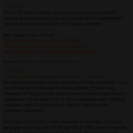
>>1956347
Ебать. Я жопой читаю, из всех доступных источников
скинул проплаченную статью, которая якобы опровергает
зверобой и сертралин. Вот это я кадр, конечно!
Вот нормальные статьи:
https://www.nature.com/articles/4000557
https://pubmed.ncbi.nlm.nih.gov/18843608/
https://www.ncbi.nlm.nih.gov/books/NBK557465/
Аноним
12/06/26 Птн 19:35:23
№
1956375
59
>>1955515
>У меня лайфлонг дебафф с детства - я заикаюсь.
Во первых заикание часто связанно с психо травмами, если
это не какой-то физиологический дефект. У меня отец
заикался в пиздючестве когда в семье были пизделовки и
скандалы, потом перестал. У меня например один периоид
тряслась шея. Кстати король говорит один из моих
любимых фильмов.
Во вторых по твоей логике заикания и общения, я будучи
дрыщем генетическим (60 кг при росте 186), имея сколиозы
и грыжи, должен пиздовать в качалку. Это же мазохизм.