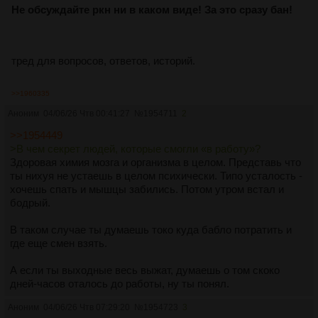
Не обсуждайте ркн ни в каком виде! За это сразу бан!
тред для вопросов, ответов, историй.
>>1960335
Аноним
04/06/26 Чтв 00:41:27
№
1954711
2
>>1954449
>В чем секрет людей, которые смогли «в работу»?
Здоровая химия мозга и организма в целом. Представь что
ты нихуя не устаешь в целом психически. Типо усталость -
хочешь спать и мышцы забились. Потом утром встал и
бодрый.
В таком случае ты думаешь токо куда бабло потратить и
где еще смен взять.
А если ты выходные весь выжат, думаешь о том скоко
дней-часов оталось до работы, ну ты понял.
Аноним
04/06/26 Чтв 07:29:20
№
1954723
3