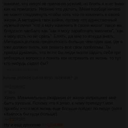
виноват, что нихуя не прилагаю усилий, но блять я и не знаю
как их прилагать. Незнаю что делать. Меня вообще ничего
не может сподвигнуть чтобы хоть что-то изменить в своей
жизни. А методика твоя хуйня, потому что единственный
нужный пункт "что я могу изменить в своей жизни" такое же
блядское наебало как "как я могу заработать миллион", "как
я могу есть но не срать". Блять, да мне то откуда знать.
Методика должна предпологать больше чем один шаг, где я
уже должен знать, как решить все свои проблемы. Ты
правда думаешь, что если бы люди могли задать себе три
уебищных вопроса и понять как исправить их жизнь, то тут
кто-нибудь сидел бы?
>>1954987
>>1954994
Аноним
06/06/26 Суб 04:46:35
№
1954987
16
>>1954962
> Эго
Хуего. Минимальные ожидания от жизни запрещают мне
быть хуевым. Потому что я знаю, к чему приведут мои
проебы и что моя жизнь ещё больше пойдет по пизде (хотя
казалось бы куда больше)
>>1954945
Ну и ещё дополню
>>1954986