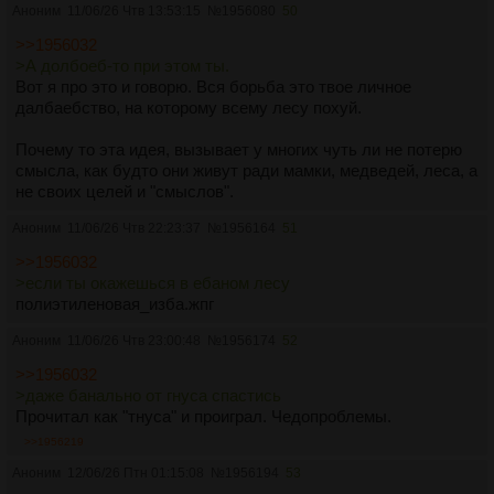
Аноним
11/06/26 Чтв 13:53:15
№
1956080
50
>>1956032
>А долбоеб-то при этом ты.
Вот я про это и говорю. Вся борьба это твое личное
далбаебство, на которому всему лесу похуй.
Почему то эта идея, вызывает у многих чуть ли не потерю
смысла, как будто они живут ради мамки, медведей, леса, а
не своих целей и "смыслов".
Аноним
11/06/26 Чтв 22:23:37
№
1956164
51
>>1956032
>если ты окажешься в ебаном лесу
полиэтиленовая_изба.жпг
Аноним
11/06/26 Чтв 23:00:48
№
1956174
52
>>1956032
>даже банально от гнуса спастись
Прочитал как "тнуса" и проиграл. Чедопроблемы.
>>1956219
Аноним
12/06/26 Птн 01:15:08
№
1956194
53