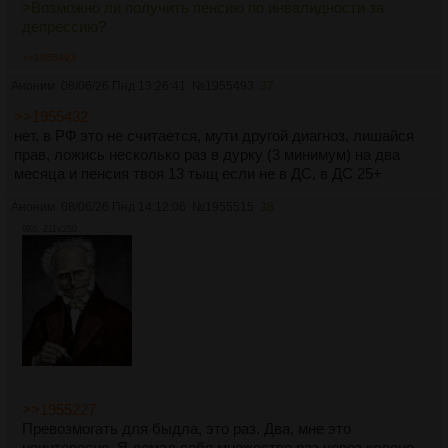
>Возможно ли получить пенсию по инвалидности за
депрессию?
>>1955493
Аноним
08/06/26 Пнд 13:26:41
№
1955493
37
>>1955432
нет, в РФ это не считается, мути другой диагноз, лишайся
прав, ложись несколько раз в дурку (3 минимум) на два
месяца и пенсия твоя 13 тыщ если не в ДС, в ДС 25+
Аноним
08/06/26 Пнд 14:12:06
№
1955515
38
9Кб, 211x250
>>1955227
Превозмогать для быдла, это раз. Два, мне это
неинтересно. Я ломал себя множество раз через колено,