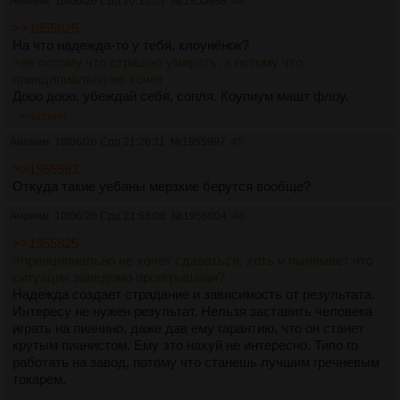
Аноним
10/06/26 Срд 20:15:07
№
1955983
44
>>1955825
На что надежда-то у тебя, клоунёнок?
>не потому что страшно умирать, а потому что
принципиально не хочет
Дооо дооо, убеждай себя, сопля. Коупиум машт флоу.
>>1955997
Аноним
10/06/26 Срд 21:26:11
№
1955997
45
>>1955983
Откуда такие уебаны мерзкие берутся вообще?
Аноним
10/06/26 Срд 21:58:06
№
1956004
46
>>1955825
>принципиально не хочет сдаваться, хоть и пынямает что
ситуация заведомо проигрышная?
Надежда создает страдание и зависимость от результата.
Интересу не нужен результат. Нельзя заставить человека
играть на пианино, даже дав ему гарантию, что он станет
крутым пианистом. Ему это нахуй не интересно. Типо го
работать на завод, потому что станешь лучшим гречневым
токарем.