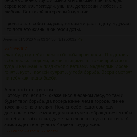
бессмысленно, кругом смыслы и бессмыслие, победы,
соревнования, трагедии, уныния, депрессии, любовные
любови. Вот такой интересный мультик.
Представьте себе пиздюка, который играет в доту и думает
что дота это жизнь, а он герой доты.
Аноним
11/06/26 Чтв 03:34:55
№
1956032
49
>>1956007
>как будто у тебя с кем-то борьба происходит. Представь
себе лес со зверьми, рекой, птицами, ты такой прибегаешь
туда и начинаешь пиздиться с ветками, медведями, лосей
гонять, кусты палкой хуярить, у тебя борьба. Звери смотрят
на тебя как на далбаеба.
А долбоеб-то при этом ты.
Потому что, если ты окажешься в ебаном лесу, то там и
будет твоя борьба, да посерьезнее, чем в городе, где ее
тоже никто не отменял. Ночлег себе подготовь, еду
достань, с тем же медведем надо уметь обращаться, чтобы
он тебя не забаранил, даже банально от гнуса спастись. А
зимой ждет тебя участь Игорька Грудцинова.
>>1956080
>>1956164
>>1956174