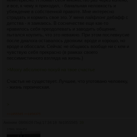
и все, к чему я приходил, - банальная неловкость и
убеждение в собственной правоте. Мне интересно
страдать и кормить свое эго. У меня лайфлонг дебафф с
детства - я заикаюсь. В сосничестве еще как-то
нравилось себя преодолевать и заводить общение,
пытался коупить, что это неважно. При этом послевкусие
после диалога оставалось двояким: вроде и хорошо, но
вроде и обоссали. Сейчас не общаюсь вообще ни с кем и
чувствую себя прекрасно (в рамках своего
пессимистичного взгляда на жизнь.)
>Мозгу абсолютно похуй на твое счастье
Счастья не существует. Лучшее, что уготовано человеку,
- жизнь героическая.
>
>>1955565
>>1956375
Аноним
08/06/26 Пнд 17:34:18
№
1955565
39
178Кб, 604x453