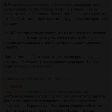
ЭГО за тебя ставит нереальные цели + запрещает тебе
быть хуевым. Ты же можешь пойти на экзамен, что-бы
написать его на 20 баллов. Так же можешь пойти на работу,
что-бы быть там самым хуевым сотрудником или просто не
лучшим.
Но ЭГО всегда тебя убеждает что ты должен быть лучшим,
везде, во всем, самым охуеным и красивым. Это хуйня из
времен динозавров и стай, когда быть худшим означало
умереть.
Щас ты можешь быть самым тупым кодером и нихуя не
случится. Можешь быть медленным курьером. Тряска
будет только у начальства.
>>1954987
Аноним
06/06/26 Суб 04:24:55
№
1954986
15
>>1954945
> Если ничего не делать то методика не работает
Блять ну ахуенно. Ну вот я думал что могу что-то сделать.
Думал что могу что-то исправить, но в меня просто не
получается. Из раза в раз. Постоянно уверяю себя в том,
что что-то да получиться, но нихуя. Я знаю, что сам