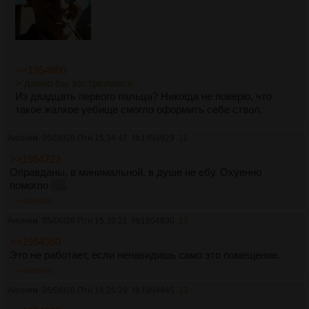
>>1954880
> давно бы застрелился
Из двадцать первого пальца? Никогда не поверю, что
такое жалкое уебище смогло оформить себе ствол.
Аноним
05/06/26 Птн 15:34:47
№
1954929
11
>>1954723
Оправданы, в минимальной, в душе не ебу. Охуенно
помогло
нет
.
>>1954945
Аноним
05/06/26 Птн 15:39:21
№
1954930
12
>>1954350
Это не работает, если ненавидишь само это помещение.
>>1954945
Аноним
05/06/26 Птн 18:26:29
№
1954945
13