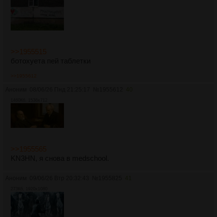
>>1955515
ботохуета пей таблетки
>>1955612
Аноним
08/06/26 Пнд 21:25:17
№
1955612
40
1460Кб, 1536x712
>>1955565
KN3HN, я снова в medschool.
Аноним
09/06/26 Втр 20:32:43
№
1955825
41
273Кб, 1920x1080