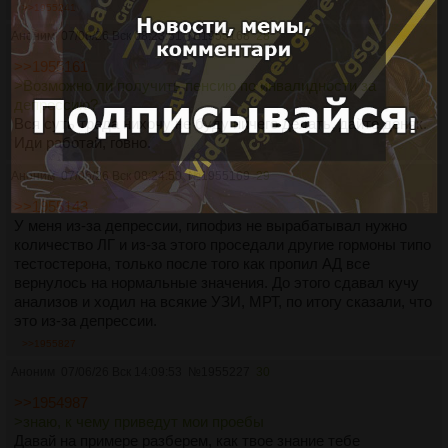
>>1955241
Аноним
07/06/26 Вск 08:23:51
№
1955168
28
>>1955161
>Возможно ли получить пенсию по инвалидности за
депрессию?
Вся суть треда нихочу не буду ничего делать, дайте деняк.
Иди работай, говно.
Аноним
07/06/26 Вск 08:24:50
№
1955169
29
>>1955143
У меня из-за депрессии, гипофиз не вырабатывал нужно
количество ЛГ и из-за этого проседали другие гормоны типо
тестостерона, только после того как пропил АД все
вернулось на нормальные значения. До этого сдавал кучу
анализов и ходил на всякие УЗИ, МРТ, по итогу сказали, что
это из-за депрессии.
>>1955827
Аноним
07/06/26 Вск 14:09:53
№
1955227
30
>>1954987
>знаю, к чему приведут мои проебы
Давай на примере разберем, как твое знание тебе