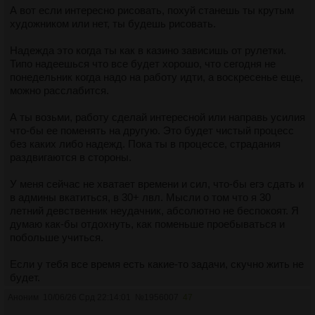
А вот если интересно рисовать, похуй станешь ты крутым
художником или нет, ты будешь рисовать.
Надежда это когда ты как в казино зависишь от рулетки.
Типо надеешься что все будет хорошо, что сегодня не
понедельник когда надо на работу идти, а воскресенье еще,
можно расслабится.
А ты возьми, работу сделай интересной или направь усилия
что-бы ее поменять на другую. Это будет чистый процесс
без каких либо надежд. Пока ты в процессе, страдания
раздвигаются в стороны.
У меня сейчас не хватает времени и сил, что-бы егэ сдать и
в админы вкатиться, в 30+ лвл. Мысли о том что я 30
летний девственник неудачник, абсолютно не беспокоят. Я
думаю как-бы отдохнуть, как поменьше проебываться и
побольше учиться.
Если у тебя все время есть какие-то задачи, скучно жить не
будет.
Аноним
10/06/26 Срд 22:14:01
№
1956007
47
Если ты просто болтаешься как говно, без цельно или с