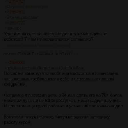
>>1954929
>Охуенно помогло нет
>>1954930
>Это не работает
>>1954727
>ничего
Удивительно, если ничего не делать то методика не
работает! Ты ам не перенапрягся солнышко?
>>1954986
>>1954987
>>1955002
>>1955241
Аноним
05/06/26 Птн 22:38:19
№
1954962
14
>>1954880
>предначертано быть таким долбоебом
По себе я заметил что проблема находится в изначально
завышенных требованиях к себе и нереальных планах/
ожиданиях.
Например я поставил цель в 34 лвл сдать егэ на 70+ балов
и мечтал чуть-ли не ВШЭ поступить + еще кодинг выучить.
И при этом еще курой работал и уставший постоянно ходил.
Как итог я нихуя не готов, нихуя не выучил, ненавижу
работу курой.