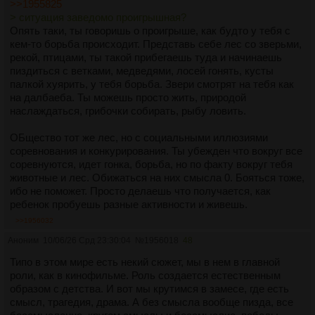
чужими целями, никакого вовлечения в процесс нет.
>>1955825
> ситуация заведомо проигрышная?
Опять таки, ты говоришь о проигрыше, как будто у тебя с
кем-то борьба происходит. Представь себе лес со зверьми,
рекой, птицами, ты такой прибегаешь туда и начинаешь
пиздиться с ветками, медведями, лосей гонять, кусты
палкой хуярить, у тебя борьба. Звери смотрят на тебя как
на далбаеба. Ты можешь просто жить, природой
наслаждаться, грибочки собирать, рыбу ловить.
ОБщество тот же лес, но с социальными иллюзиями
соревнования и конкурирования. Ты убежден что вокруг все
соревнуются, идет гонка, борьба, но по факту вокруг тебя
животные и лес. Обижаться на них смысла 0. Бояться тоже,
ибо не поможет. Просто делаешь что получается, как
ребенок пробуешь разные активности и живешь.
>>1956032
Аноним
10/06/26 Срд 23:30:04
№
1956018
48
Типо в этом мире есть некий сюжет, мы в нем в главной
роли, как в кинофильме. Роль создается естественным
образом с детства. И вот мы крутимся в замесе, где есть
смысл, трагедия, драма. А без смысла вообще пизда, все