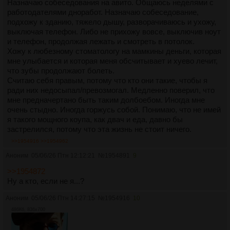
Назначаю собеседования на авито. Общаюсь неделями с
работодателями дноработ. Назначаю собеседование,
подхожу к зданию, тяжело дышу, разворачиваюсь и ухожу,
выключая телефон. Либо не прихожу вовсе, выключив ноут
и телефон, продолжая лежать и смотреть в потолок.
Хожу к любезному стоматологу на мамкины деньги, которая
мне улыбается и которая меня обсчитывает и хуево лечит,
что зубы продолжают болеть.
Считаю себя правым, потому что кто они такие, чтобы я
ради них недосыпал/превозмогал. Медленно поверил, что
мне предначертано быть таким долбоебом. Иногда мне
очень стыдно. Иногда горжусь собой. Понимаю, что не имей
я такого мощного коупа, как двач и еда, давно бы
застрелился, потому что эта жизнь не стоит ничего.
>>1954916
>>1954962
Аноним
05/06/26 Птн 12:12:21
№
1954891
9
>>1954872
Ну а кто, если не я...?
Аноним
05/06/26 Птн 14:27:15
№
1954916
10
486Кб, 836x700