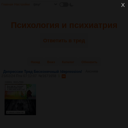
Главная
Настройки
Психология и психиатрия
Ответить в тред
Назад
Вниз
Каталог
Обновить
Депрессии Тред Бесконечный /depression/
Аноним
23/02/24 Птн 07:12:07
№
1671658
1
199Кб, 602x599