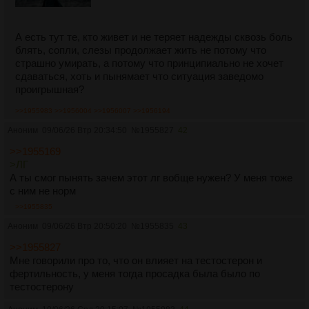
А есть тут те, кто живет и не теряет надежды сквозь боль
блять, сопли, слезы продолжает жить не потому что
страшно умирать, а потому что принципиально не хочет
сдаваться, хоть и пынямает что ситуация заведомо
проигрышная?
>>1955983
>>1956004
>>1956007
>>1956194
Аноним
09/06/26 Втр 20:34:50
№
1955827
42
>>1955169
>ЛГ
А ты смог пынять зачем этот лг вобще нужен? У меня тоже
с ним не норм
>>1955835
Аноним
09/06/26 Втр 20:50:20
№
1955835
43
>>1955827
Мне говорили про то, что он влияет на тестостерон и
фертильность, у меня тогда просадка была было по
тестостерону