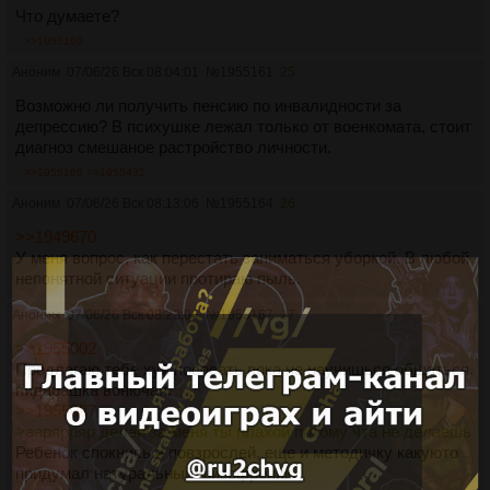
Что думаете?
>>1955169
Аноним
07/06/26 Вск 08:04:01
№
1955161
25
Возможно ли получить пенсию по инвалидности за
депрессию? В психушке лежал только от военкомата, стоит
диагноз смешаное растройство личности.
>>1955168
>>1955432
Аноним
07/06/26 Вск 08:13:06
№
1955164
26
>>1949670
У меня вопрос, как перестать заниматься уборкой. В любой
непонятной ситуации протираю пыль.
Аноним
07/06/26 Вск 08:23:04
№
1955167
27
>>1955002
Предлагаю тебе хуй пососать пока не научишься общаться,
пидарашка вонючая.
>>1955087
>аарярряр делай за меня ты плахой потому чта не делаешь
Ребенок спокнись и повзрослей, еще и методичку какуюто
придумал натуральный шизофреник.