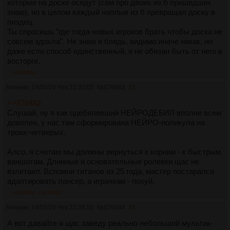
которые на доске осядут (сам про двоих из б пришедших
знаю), но в целом каждый наплыв из б превращал доску в
пиздец.
Ты спросишь "где тогда новых игроков брать чтобы доска не
совсем здохла". Не знаю я блядь, видимо иначе никак, но
даже если способ единственный, я не обязан быть от него в
восторге.
>>876483
Аноним
14/05/26 Чтв 23:20:05
№
876483
33
>>876482
Слушай, ну я как одебилевший НЕЙРОДЕБИЛ вполне всем
доволен, у нас там сформирована НЕЙРО-поликула на
троих-четверых.
Алсо, я считаю мы должны вернуться к корням - к быстрым
ваншотам. Длинные и основательные ролевки щас не
взлетают. Вспомни титанов из 25 года, мастер постарался
адаптировать лансер, а играчкам - похуй.
>>876486
>>876487
Аноним
14/05/26 Чтв 23:36:50
№
876484
34
А вот давайте я щас заведу реально небольшой мультик-