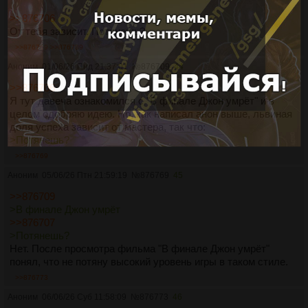
>>876706
От тебя зависит. Потянешь?
>>876769
>>876789
Аноним
01/06/26 Пнд 21:37:01
№
876709
44
>>876706
Я тут давеча ознакомился с "В финале Джон умрёт" и в
целом одобряю идею. Но, как написал анон выше, львиная
доля успеха зависит от мастера, так что:
>Потянешь?
>>876769
Аноним
05/06/26 Птн 21:59:19
№
876769
45
>>876709
>В финале Джон умрёт
>>876707
>Потянешь?
Нет. После просмотра фильма "В финале Джон умрёт"
понял, что не потяну высокий уровень игры в таком стиле.
>>876773
Аноним
06/06/26 Суб 11:58:09
№
876773
46