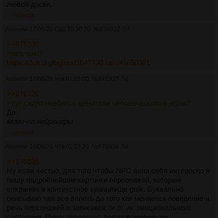
любой доски.
>>876932
Аноним
17/06/26 Срд 20:30:20
№
876932
57
>>876930
>реально?
https://2ch.org/bg/res/1647730.html#1650381
Аноним
18/06/26 Чтв 01:09:00
№
876935
58
>>876926
>тут сидят неебатся ценители человеческого в играх?
Да
мимо-оп-нейроигры
>>876936
Аноним
18/06/26 Чтв 01:23:26
№
876936
59
>>876935
Ну если честно, для того чтобы NPC вели себя интересно я
пишу подробнейшие карточки персонажей, которые
сохраняю в контекстное хранилище grok. Буквально
описываю там все вплоть до того как меняется поведение и
речь персонажей в зависимости от их эмоционального
состояния. Пишу разделы с доллговоеменными