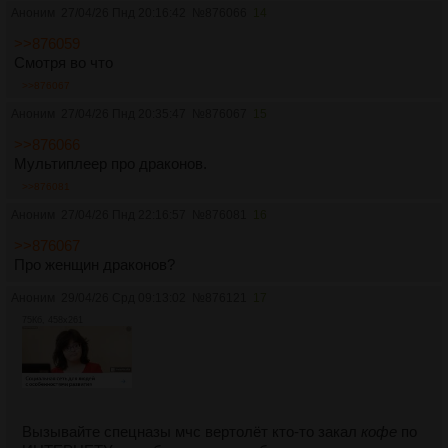
Аноним
27/04/26 Пнд 20:16:42
№
876066
14
>>876059
Смотря во что
>>876067
Аноним
27/04/26 Пнд 20:35:47
№
876067
15
>>876066
Мультиплеер про драконов.
>>876081
Аноним
27/04/26 Пнд 22:16:57
№
876081
16
>>876067
Про женщин драконов?
Аноним
29/04/26 Срд 09:13:02
№
876121
17
75Кб, 458x261
Вызывайте спецназы мчс вертолёт кто-то закал
кофе
по