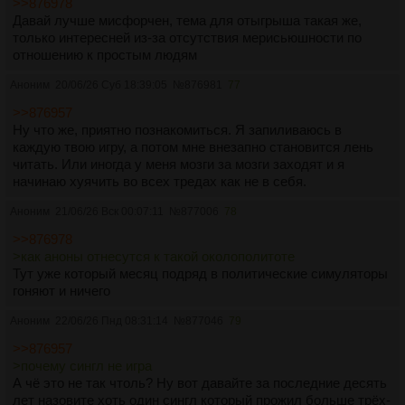
водить, с другой, не уверен, как аноны отнесутся к такой
>>876978
Я люблю /wr/. Я часть /wr/. Я верю, что ролевочкам ещё
околополитоте
и не потрут ли такую игру нахуй
. Тут вроде
Давай лучше мисфорчен, тема для отыгрыша такая же,
есть место на Дваче.
про 90-е аж две игры, не знаю даже.
только интересней из-за отсутствия мерисьюшности по
отношению к простым людям
Но дропать - я умею лучше всех.
С уважением,
Аноним
20/06/26 Суб 18:39:05
№
876981
77
мастерок с /wr/.
>>876957
Ну что же, приятно познакомиться. Я запиливаюсь в
каждую твою игру, а потом мне внезапно становится лень
читать. Или иногда у меня мозги за мозги заходят и я
начинаю хуячить во всех тредах как не в себя.
Аноним
21/06/26 Вск 00:07:11
№
877006
78
>>876978
>как аноны отнесутся к такой околополитоте
Тут уже который месяц подряд в политические симуляторы
гоняют и ничего
Аноним
22/06/26 Пнд 08:31:14
№
877046
79
>>876957
>почему сингл не игра
А чё это не так чтоль? Ну вот давайте за последние десять
лет назовите хоть один сингл который прожил больше трёх-