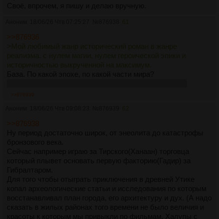
Своё, впрочем, я пишу и делаю вручную.
Аноним
18/06/26 Чтв 07:25:27
№
876938
61
>>876936
>Мой любимый жанр исторический роман в жанре
реализма. с нулем магии, нулем героической эпики и
историчностью выкрученной на максимум.
База. По какой эпохе, по какой части мира?
Так щас и выясним, что тебе всё ещё не с кем играть
>>876939
Аноним
18/06/26 Чтв 09:08:23
№
876939
62
>>876938
Ну период достаточно широк, от энеолита до катастрофы
бронзового века.
Сейчас например играю за Тирского(Ханаан) торговца
который плывет основать первую факторию(Гадир) за
Гибралтаром.
Для того чтобы отыграть приключения в древней Утике
копал археологические статьи и исследования по которым
восстанавливал план города, его архитектуру и дух. (А надо
сказать в жилых районах того времени не было величия и
красоты к которым мы привыкли по фильмам. Халупы с