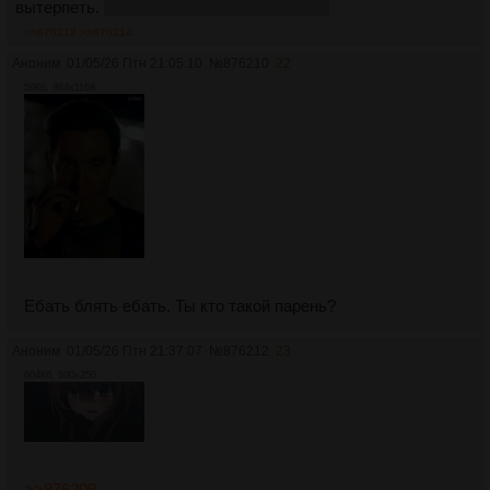
вытерпеть.
все что больше 50, будут ерп
>>876212
>>876214
Аноним
01/05/26 Птн 21:05:10
№
876210
22
59Кб, 864x1168
Ебать блять ебать. Ты кто такой парень?
Аноним
01/05/26 Птн 21:37:07
№
876212
23
604Кб, 500x250
>>876209