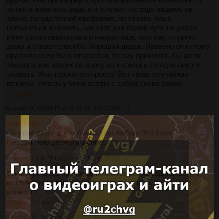
хотел отказаться, ведь я отслужил господу нашему на
дваче, по удаленной программе, но стоило лишь
попытаться перечить, как этот раб божий чуть не уебал
меня своим евангелием и наорал еще, поэтому я принял
дары и сказал спасибо. Хороший дедок. Наверно он потому
орал что если бы я отказался, то ему пришлось бы меня
зарезать как нехристя, а ему не хотелось сегодня никого
убивать. Или торопился просто. Вот такая случайная
встреча. Теперь у меня всегда с собой слово божие.
>>876705
Аноним
01/06/26 Пнд 13:37:49
№
876705
41
>>876665
Он орал потому, что был полон любви. Это база.
Невозможно держать в себе.
Аноним
01/06/26 Пнд 17:27:15
№
876706
42
Сингл про деда-проповедника в жанре повседневности и
мистического лавкрафтианского триллера. Как думаете,
взлетит?
>>876707
>>876709
Аноним
01/06/26 Пнд 17:43:36
№
876707
43