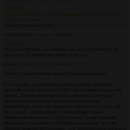
убило. Но увы, меня увез автобус без вай-фая.
Я водил Пост-СНГ Диспатч. Я создал диспетчерскую,
>>876957
кризисы, выезды, оперативников, страну после распада,
>требуют свободы, а потом спрашивают у мастера, можно
мутные приказы и ощущение, что способность дали, а
ли сесть в тележку
инструкции забыли. Там спасали невинных, тушили
Громко-громко захохотал.
последствия, разбирали заявки и пытались понять, что
Аноним
19/06/26 Птн 19:12:15
№
876965
74
хуже: пост-СНГ или пост-мастерпост. Меня попросили
выдать миссию. Теперь там стоит одинокая котельная без
>>876956
играчков.
Могу советов дать, но генерить сам не хочу. Боюсь если
Я водил Железных титанов. Вместе с игроками я выбирал
отвлекусь от своей игры то могу бросить.
броню, машины, и создавал веру в то, что игра выдержит
темп доски. Игра не выдержала и трех постов в игровом.
Аноним
20/06/26 Суб 17:07:56
№
876978
75
Засела у меня в голове одна тупорылая идея игры.
Да, я молча дропаю. И я устал извиняться за это.
Я мастерок по праву ОП-поста. Я графоман,
Суть такова - в современный мир внезапно пролезают
прокрастинатор и бессовестная скотина. Бойтесь.
разнообразные хтонические НЁХ, начинающие корраптить
Это я терпел графов, которые приходят реквестировать
людей, Землю и разъедать саму реальность, но среди
проведение игры, но сами водить не хотят. Чем закончились
человечества начинают пробуждаться девочки-
их реквесты?
волшебницы, дабы, как положено, сразиться со злом... но
Это я терпел игроков, которые требуют свободы, а потом
есть нюанс - пробуждение то ли выбирает самых
спрашивают у мастера, можно ли сесть в тележку.
ебанутых
фанатичных, то ли усиливает существующие
Это я терпел советчиков из прикрепа, которые объясняют,
убеждения и решимость претворять их в жизнь. В итоге
как надо водить, как не надо водить, почему сингл не игра,
средняя девочка-волшебница - это типичный политачер или
почему мульт не взлетит, почему КЦИ мусор, почему