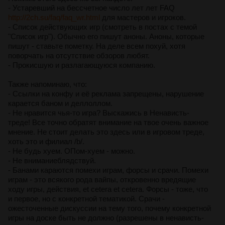
- Устаревший на бессчетное число лет лет FAQ
http://2ch.su/faq/faq_wr.html
для мастеров и игроков.
- Список действующих игр (смотреть в постах с темой
"Список игр"). Обычно его пишут аноны. Аноны, которые
пишут - ставьте пометку. На деле всем похуй, хотя
поворчать на отсутствие обзоров любят.
- Прокисшую и разлагающуюся компанию.
Также напоминаю, что:
- Ссылки на конфу и её реклама запрещены, нарушение
карается баном и деллоллом.
- Не нравится чья-то игра? Выскажись в Ненависть-
треде! Все точно обратят внимание на твое очень важное
мнение. Не стоит делать это здесь или в игровом треде,
хоть это и филиал /b/.
- Не будь хуем. ОПом-хуем - можно.
- Не вниманиеблядствуй.
- Банами караются помехи играм, форсы и срачи. Помехи
играм - это всякого рода вайпы, откровенно вредящие
ходу игры, действия, et cetera et cetera. Форсы - тоже, что
и первое, но с конкретной тематикой. Срачи -
ожесточенные дискуссии на тему того, почему конкретной
игры на доске быть не должно (разрешены в ненависть-