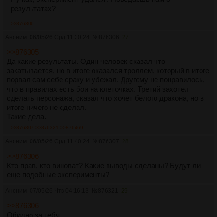
результатах?
>>876306
Аноним
06/05/26 Срд 11:30:24
№
876306
27
>>876305
Да какие результаты. Один человек сказал что
закатывается, но в итоге оказался троллем, который в итоге
порвал сам себе сраку и убежал. Другому не понравилось,
что в правилах есть бои на клеточках. Третий захотел
сделать персонажа, сказал что хочет белого дракона, но в
итоге ничего не сделал.
Такие дела.
>>876307
>>876321
>>876469
Аноним
06/05/26 Срд 11:40:24
№
876307
28
>>876306
Кто прав, кто виноват? Какие выводы сделаны? Будут ли
еще подобные эксперименты?
Аноним
07/05/26 Чтв 04:16:13
№
876321
29
>>876306
Обидно за тебя.