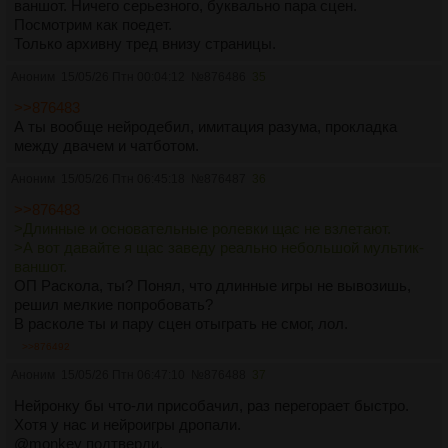
ваншот. Ничего серьезного, буквально пара сцен.
Посмотрим как поедет.
Только архивну тред внизу страницы.
Аноним
15/05/26 Птн 00:04:12
№
876486
35
>>876483
А ты вообще нейродебил, имитация разума, прокладка
между двачем и чатботом.
Аноним
15/05/26 Птн 06:45:18
№
876487
36
>>876483
>Длинные и основательные ролевки щас не взлетают.
>А вот давайте я щас заведу реально небольшой мультик-
ваншот.
ОП Раскола, ты? Понял, что длинные игры не вывозишь,
решил мелкие попробовать?
В расколе ты и пару сцен отыграть не смог, лол.
>>876492
Аноним
15/05/26 Птн 06:47:10
№
876488
37
Нейронку бы что-ли присобачил, раз перегорает быстро.
Хотя у нас и нейроигры дропали.
@monkey подтверди.