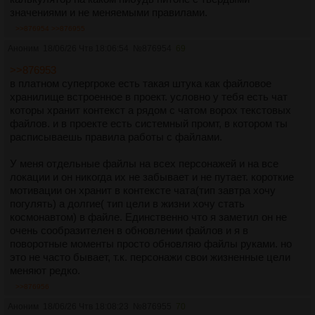
значениями и не меняемыми правилами.
>>876954
>>876955
Аноним
18/06/26 Чтв 18:06:54
№
876954
69
>>876953
в платном супергроке есть такая штука как файловое
хранилище встроенное в проект. условно у тебя есть чат
которы хранит контекст а рядом с чатом ворох текстовых
файлов. и в проекте есть системный промт, в котором ты
расписываешь правила работы с файлами.
У меня отдельные файлы на всех персонажей и на все
локации и он никогда их не забывает и не путает. короткие
мотивации он хранит в контексте чата(тип завтра хочу
погулять) а долгие( тип цели в жизни хочу стать
космонавтом) в файле. Единственно что я заметил он не
очень сообразителен в обновлении файлов и я в
поворотные моменты просто обновляю файлы руками. но
это не часто бывает, т.к. персонажи свои жизненные цели
меняют редко.
>>876956
Аноним
18/06/26 Чтв 18:08:23
№
876955
70