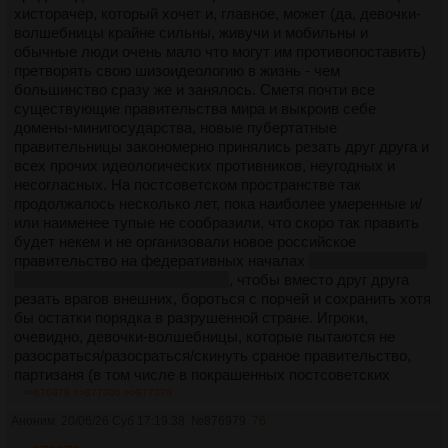
хисторачер, который хочет и, главное, может (да, девочки-
мастер плохой, почему игроки хуже, и почему главная
волшебницы крайне сильны, живучи и мобильны и
проблема /wr/ — лично ты, аноним.
обычные люди очень мало что могут им противопоставить)
Ко мне в игру приходили все: рыцари, дворфы, наёмники,
претворять свою шизоидеологию в жизнь - чем
магички, амнезийные убийцы, сталкеры, инквизиторы,
большинство сразу же и занялось. Сметя почти все
девочки с катанами, капитаны кораблей, главы отделов,
существующие правительства мира и выкроив себе
торговцы на астероиде, космошлюхи...
домены-минигосударства, новые пубертатные
правительницы закономерно принялись резать друг друга и
Поймите. Мне не нужна ваша лицемерная готовность играть
всех прочих идеологических противников, неугодных и
в игры. Мне не нужен ваш гнилой щитпост. Мне чуждо всё,
несогласных. На постсоветском пространстве так
что вы называете "мастер должен предупреждать о дропе".
продолжалось несколько лет, пока наиболее умеренные и/
У меня другие интересы.
или наименее тупые не сообразили, что скоро так править
Я делаю шапку треда. Я пилю карту. Я пишу лор. Я спорю в
будет некем и не организовали новое российское
прикрепе. Я обещаю старт игры. Я набираю игроков. Я
правительство на федеративных началах
попутно пустив в
принимаю анкеты. Я отвечаю на вопросы. Я делаю первый
расход наиболее радикальных
, чтобы вместо друг друга
мастерпост. Иногда второй.
резать врагов внешних, бороться с порчей и сохранить хотя
А потом начинается настоящая игра.
бы остатки порядка в разрушенной стране. Игроки,
Игра в бесконечное ожидание и последующий молчаливый
очевидно, девочки-волшебницы, которые пытаются не
дроп.
разосраться/разосраться/скинуть сраное правительство,
партизаня (в том числе в покрашенных постсоветских
Вежливо предупреждаю последний раз: не вкатывайтесь.
республиках).
>>876979
>>877006
>>877370
Не реквестируйте. Не пишите анкеты. Не спрашивайте,
будет ли ход. Не пытайтесь оживить тред. Не верьте
Аноним
20/06/26 Суб 17:19:38
№
876979
76
С одной стороны, я хз, где такое, кроме двача, вообще
словам "точно не дропну".