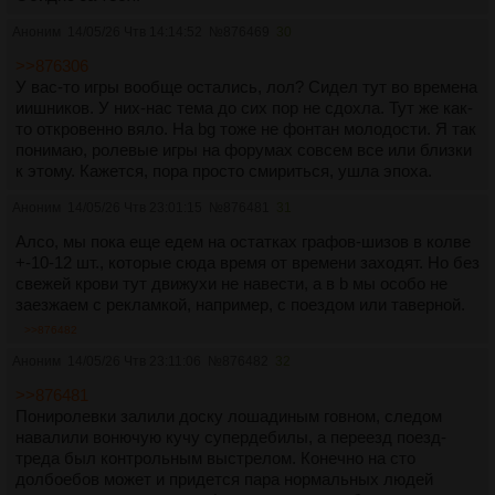
Аноним
14/05/26 Чтв 14:14:52
№
876469
30
>>876306
У вас-то игры вообще остались, лол? Сидел тут во времена
иишников. У них-нас тема до сих пор не сдохла. Тут же как-
то откровенно вяло. На bg тоже не фонтан молодости. Я так
понимаю, ролевые игры на форумах совсем все или близки
к этому. Кажется, пора просто смириться, ушла эпоха.
Аноним
14/05/26 Чтв 23:01:15
№
876481
31
Алсо, мы пока еще едем на остатках графов-шизов в колве
+-10-12 шт., которые сюда время от времени заходят. Но без
свежей крови тут движухи не навести, а в b мы особо не
заезжаем с рекламкой, например, с поездом или таверной.
>>876482
Аноним
14/05/26 Чтв 23:11:06
№
876482
32
>>876481
Пониролевки залили доску лошадиным говном, следом
навалили вонючую кучу супердебилы, а переезд поезд-
треда был контрольным выстрелом. Конечно на сто
долбоебов может и придется пара нормальных людей