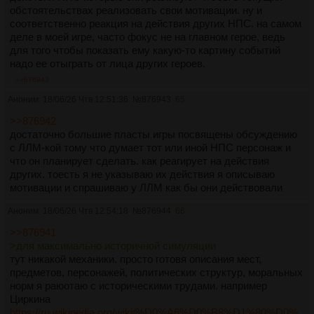
обстоятельствах реализовать свои мотивации. ну и
соответственно реакция на действия других НПС. на самом
деле в моей игре, часто фокус не на главном герое, ведь
для того чтобы показать ему какую-то картину событий
надо ее отыграть от лица других героев.
>>876943
Аноним
18/06/26 Чтв 12:51:36
№
876943
65
>>876942
достаточно большие пласты игры посвящены обсуждению
с ЛЛМ-кой тому что думает тот или иной НПС персонаж и
что он планирует сделать. как реагирует на действия
других. тоесть я не указываю их действия я описываю
мотивации и спрашиваю у ЛЛМ как бы они действовали
Аноним
18/06/26 Чтв 12:54:18
№
876944
66
>>876941
>для максимально историчной симуляции
тут никакой механики. просто готовя описания мест,
предметов, персонажей, политических структур, моральных
норм я раюотаю с историческими трудами. например
Циркина
https://ru.wikipedia.org/wiki/%D0%A6%D0%B8%D1%80%D0%