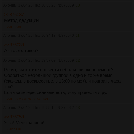
Аноним
27/04/26 Пнд 10:33:23
№
876039
10
>>876037
Метод дедукции.
>>876040
Аноним
27/04/26 Пнд 10:34:13
№
876040
11
>>876039
А что это такое?
Аноним
27/04/26 Пнд 19:37:09
№
876059
12
Ребят, вы хотите провести небольшой эксперимент?
Собраться небольшой группой в одно и то же время
(скажем, в воскресенье, в 13:00 по мск), и поиграть часа
три?
Если заинтересованные есть, могу провести игру.
>>876062
>>876066
>>876305
Аноним
27/04/26 Пнд 19:55:16
№
876062
13
>>876059
Я за! Меня запиши!
>>876218