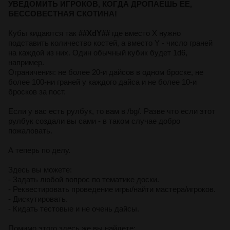
УВЕДОМИТЬ ИГРОКОВ, КОГДА ДРОПАЕШЬ ЕЕ,
БЕССОВЕСТНАЯ СКОТИНА!
Кубы кидаются так
##XdY##
где вместо X нужно
подставить количество костей, а вместо Y - число граней
на каждой из них. Один обычный кубик будет 1d6,
например.
Ограничения: не более 20-и дайсов в одном броске, не
более 100-ни граней у каждого дайса и не более 10-и
бросков за пост.
Если у вас есть рулбук, то вам в /bg/. Разве что если этот
рулбук создали вы сами - в таком случае добро
пожаловать.
А теперь по делу.
Здесь вы можете:
- Задать любой вопрос по тематике доски.
- Реквестировать проведение игры/найти мастера/игроков.
- Дискутировать.
- Кидать тестовые и не очень дайсы.
Помимо этого здесь же вы найдете: