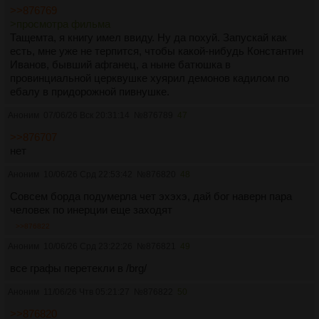
>>876769
>просмотра фильма
Тащемта, я книгу имел ввиду. Ну да похуй. Запускай как
есть, мне уже не терпится, чтобы какой-нибудь Константин
Иванов, бывший афганец, а ныне батюшка в
провинциальной церквушке хуярил демонов кадилом по
ебалу в придорожной пивнушке.
Аноним
07/06/26 Вск 20:31:14
№
876789
47
>>876707
нет
Аноним
10/06/26 Срд 22:53:42
№
876820
48
Совсем борда подумерла чет эхэхэ, дай бог наверн пара
человек по инерции еще заходят
>>876822
Аноним
10/06/26 Срд 23:22:26
№
876821
49
все графы перетекли в /brg/
Аноним
11/06/26 Чтв 05:21:27
№
876822
50
>>876820