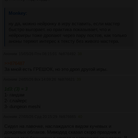
ну да, можно нейронку в игру вставить, если мастер 
быстро выгорает. но практика показывает, что и 
нейроигры тоже дропают через пару постов, как только 
аноны теряют интерес к тексту без живого мастера.
Аноним
15/05/26 Птн 08:15:01
№
876492
38
>>876487
За мной есть ГРЕШОК, но это дроп другой игры.
Аноним
24/05/26 Вск 14:09:26
№
876621
39
1d3: (3) = 3
1- гандам
2- слайерс
3- dungeon meshi
Аноним
27/05/26 Срд 20:15:29
№
876665
40
Сидел на лавочке, наслаждался видом кучевых и
дождевых облаков. Мимодед сказал скоро праздник и
вручил мне брошюрку о христе и карманное евангелие. Я