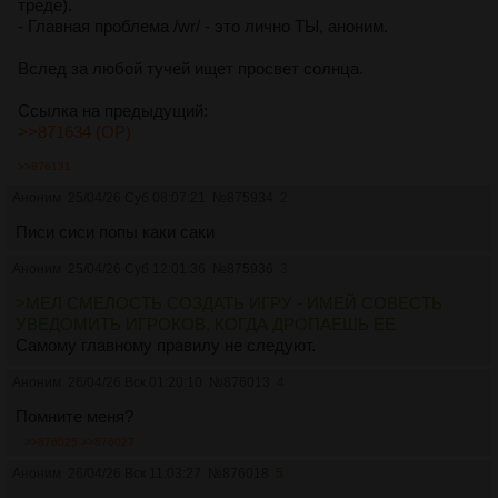
треде).
- Главная проблема /wr/ - это лично ТЫ, аноним.
Вслед за любой тучей ищет просвет солнца.
Ссылка на предыдущий:
>>871634 (OP)
>>876131
Аноним
25/04/26 Суб 08:07:21
№
875934
2
Писи сиси попы каки саки
Аноним
25/04/26 Суб 12:01:36
№
875936
3
>МЕЛ СМЕЛОСТЬ СОЗДАТЬ ИГРУ - ИМЕЙ СОВЕСТЬ
УВЕДОМИТЬ ИГРОКОВ, КОГДА ДРОПАЕШЬ ЕЕ
Самому главному правилу не следуют.
Аноним
26/04/26 Вск 01:20:10
№
876013
4
Помните меня?
>>876025
>>876027
Аноним
26/04/26 Вск 11:03:27
№
876018
5