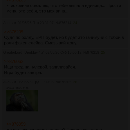
Я искренне сожалею, что тебе выпала единица... Прости
меня, это всё я, это моя вина...
Аноним
01/05/26 Птн 23:31:07
№
876214
24
>>876209
Судя по роллу, ЕРП будет, но будет это гачимучи с тобой в
роли факен слейва. Смазывай жопу.
GreaterLord
!UpqMavj4tY
02/05/26 Суб 15:00:12
№
876218
25
>>876062
Ищи тред на нулевой, запиливайся.
Игра будет завтра.
Аноним
06/05/26 Срд 11:09:06
№
876305
26
959Кб, 3194x2129
>>876059
Ну как, эксперимент удался? Поведаешь нам о