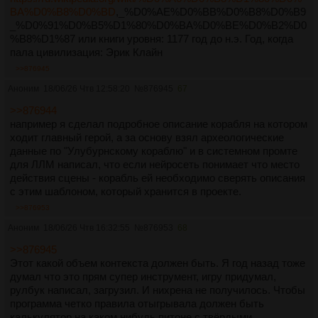
BA%D0%B8%D0%BD
,_%D0%AE%D0%BB%D0%B8%D0%B9
_%D0%91%D0%B5%D1%80%D0%BA%D0%BE%D0%B2%D0
%B8%D1%87 или книги уровня: 1177 год до н.э. Год, когда
пала цивилизация: Эрик Клайн
>>876945
Аноним
18/06/26 Чтв 12:58:20
№
876945
67
>>876944
например я сделал подробное описание корабля на котором
ходит главный герой, а за основу взял археологические
данные по "Улубурнскому кораблю" и в системном промте
для ЛЛМ написал, что если нейросеть понимает что место
действия сцены - корабль ей необходимо сверять описания
с этим шаблоном, который хранится в проекте.
>>876953
Аноним
18/06/26 Чтв 16:32:55
№
876953
68
>>876945
Этот какой объем контекста должен быть. Я год назад тоже
думал что это прям супер инструмент, игру придумал,
рулбук написал, загрузил. И нихрена не получилось. Чтобы
программа четко правила отыгрывала должен быть
калькулятор на каком нибудь питоне с твёрдыми