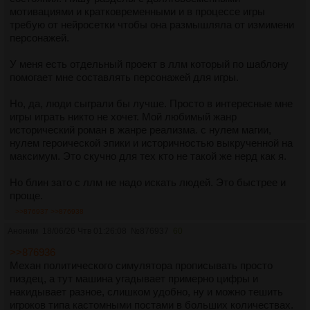
мотивациями и кратковременными и в процессе игры
требую от нейросетки чтобы она размышляла от измимени
персонажей.
У меня есть отдельный проект в ллм который по шаблону
помогает мне составлять персонажей для игры.
Но, да, люди сыграли бы лучше. Просто в интересные мне
игры играть никто не хочет. Мой любимый жанр
исторический роман в жанре реализма. с нулем магии,
нулем героической эпики и историчностью выкрученной на
максимум. Это скучно для тех кто не такой же нерд как я.
Но блин зато с ллм не надо искать людей. Это быстрее и
проще.
>>876937
>>876938
Аноним
18/06/26 Чтв 01:26:08
№
876937
60
>>876936
Механ политического симулятора прописывать просто
пиздец, а тут машина угадывает примерно цифры и
накидывает разное, слишком удобно, ну и можно тешить
игроков типа кастомными постами в больших количествах.