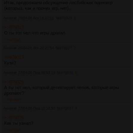
Итак, продолжаем обсуждение лесбийских порноигр
(которых, как и прочих игр, нет).
Аноним
26/04/26 Вск 18:22:01
№
876025
6
>>876013
О ты тот чел что игры дропал.
>>876036
Аноним
26/04/26 Вск 20:22:54
№
876027
7
>>876013
Кузя?
Аноним
27/04/26 Пнд 09:53:14
№
876036
8
>>876025
А ты тот чел, который детектирует челов, которые игры
дропают?
>>876037
Аноним
27/04/26 Пнд 10:12:50
№
876037
9
>>876036
Как ты узнал?
>>876039