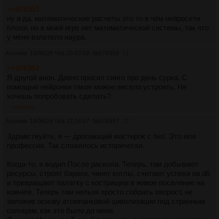
>>876953
ну и да, математические расчеты это то в чём нейросети
плохи, но в моей игре нет матиматической системы, так что
у меня взлетело наура.
Аноним
18/06/26 Чтв 20:43:58
№
876956
71
>>876954
Я другой анон. Давно просил сингл про день сурка. С
помощью нейронки такое можно весело устроить. Не
хочешь попробовать сделать?
>>876965
Аноним
18/06/26 Чтв 22:24:07
№
876957
72
Здравствуйте, я — дропающий мастерок с /wr/. Это моя
профессия. Так сложилось исторически.
Когда-то, я водил После раскола. Теперь, там добывают
ресурсы, строят бараки, чинят котлы, считают успехи на d6
и превращают палатку с кострищем в живое поселение на
ковчеге. Теперь там нельзя просто собрать хворост, не
заложив основу атомпанковой цивилизации под странным
солнцем, как это было до меня.