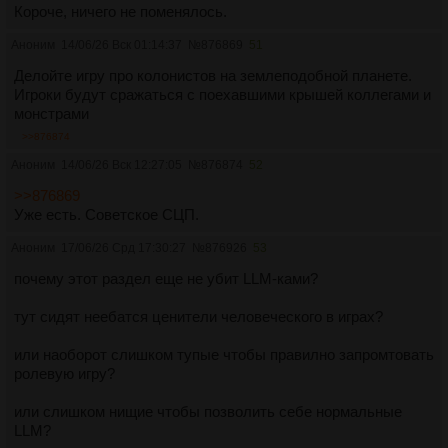
Короче, ничего не поменялось.
Аноним
14/06/26 Вск 01:14:37
№
876869
51
Делойте игру про колонистов на землеподобной планете.
Игроки будут сражаться с поехавшими крышей коллегами и
монстрами
>>876874
Аноним
14/06/26 Вск 12:27:05
№
876874
52
>>876869
Уже есть. Советское СЦП.
Аноним
17/06/26 Срд 17:30:27
№
876926
53
почему этот раздел еще не убит LLM-ками?
тут сидят неебатся ценители человеческого в играх?
или наоборот слишком тупые чтобы правилно запромтовать
ролевую игру?
или слишком нищие чтобы позволить себе нормальные
LLM?