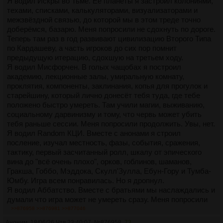
Я водил Искры во Тьме. Её планеты я застроил колониями,
техами, списками, калькуляторами, визуализаторами и
межзвёздной связью, до которой мы в этом треде точно
доберёмся, базарю. Меня попросили не сдохнуть по дороге.
Теперь там раз в год развивают цивилизацию Второго Типа
по Кардашеву, а часть игроков до сих пор помнит
предыдущую итерацию, сдохшую на третьем ходу.
Я водил Мисфорчен. В голых чащобах я построил
академию, лекционные залы, умиральную комнату,
проклятия, компоненты, заклинания, копья для прогулок и
старейшину, который лично донесёт тебя туда, где тебе
положено быстро умереть. Там учили магии, выживанию,
социальному дарвинизму и тому, что червь может убить
тебя раньше сессии. Меня попросили продолжить. Увы, нет.
Я водил Random КЦИ. Вместе с анонами я строил
посление, изучал местность, фазы, события, сражения,
тактику, первый засчитанный ролл, шкалу от эпического
вина до "всё очень плохо", орков, гоблинов, шаманов,
Гракша, Гоббо, Мэддока, Скулл'Зулла, Ебун-Гору и Тумба-
Юмбу. Игра всем понравилась. Но я дропнул.
Я водил Аббатство. Вместе с братьями мы наслаждались и
думали что игра может не умереть сразу. Меня попросили
сделать ещё. Теперь там пусто, хотя история вышла не
>>876958
>>876981
>>877046
такой славной, как хотелось бы, но хотя бы никого не
Аноним
18/06/26 Чтв 23:40:07
№
876958
73