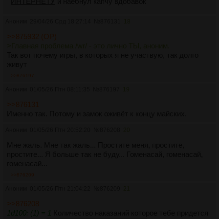
ИНТЕРНЕТУ
и наебнул капчу вдобавок
Аноним
29/04/26 Срд 18:27:14
№
876131
18
>>875932 (OP)
>Главная проблема /wr/ - это лично ТЫ, аноним.
Так вот почему игры, в которых я не участвую, так долго
живут
>>876197
Аноним
01/05/26 Птн 08:11:35
№
876197
19
>>876131
Именно так. Потому и замок оживёт к концу майских.
Аноним
01/05/26 Птн 20:52:20
№
876208
20
Мне жаль. Мне так жаль... Простите меня, простите,
простите... Я больше так не буду... Гоменасай, гоменасай,
гоменасай...
>>876209
Аноним
01/05/26 Птн 21:04:22
№
876209
21
>>876208
1d100: (1) = 1
Количество наказаний которое тебе придется