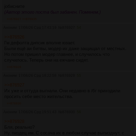
jобисните
(Автор этого поста был забанен. Помянем.)
>>876927
>>876935
Аноним
17/06/26 Срд 17:43:19
№
876927
54
>>876926
Гм дефолта дипсик вполне юзает.
Были ещё аи битвы, модер их даже защищал от местных.
Но потом пришел модер главнее, и случилось что
случилось. Теперь они на ежчане сидят.
>>876928
Аноним
17/06/26 Срд 18:22:58
№
876928
55
>>876927
Их уже и оттуда выгнали. Они недавно в /бг приходили
просить себе место жительства.
>>876930
Аноним
17/06/26 Срд 19:51:43
№
876930
56
>>876928
Бля, реально?
Ну, пиздец им. С сосача их в любом случае выпизднут, с