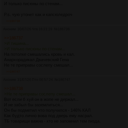
И только писюны по стенам...
P.s. чую утонет как и капсюледроч
>>186738
Аноним
30/07/26 Чтв 16:21:19
№
186738
>>186737
>И тишина...
>И только писюны по стенам...
На потолке смешались кровь и кал.
Анархорадикал Двачевский Гена
Не те приправы сослепу смешал...
>>186747
Аноним
31/07/26 Птн 06:57:24
№
186747
>>186738
>Не те приправы сослепу смешал...
Вот если б хуй он в жопе не держал...
И не забыл бы заземлиться...
Он бы подметил что получился - 146% КАЛ
Как будто лично вова под дверь ему насрал.
ТБ товарищи важна - кто не запомнил тем пизда.