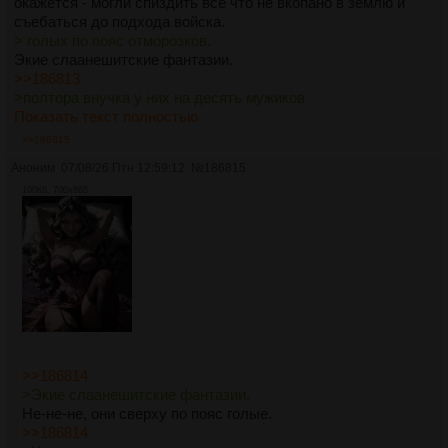
окажется - могли спиздить всё что не вкопано в землю и
съебаться до подхода войска.
> голых по пояс отморозков.
Экие слаанешитские фантазии.
>>186813
>полтора внучка у них на десять мужиков
Показать текст полностью
>>186815
Аноним
07/08/26 Птн 12:59:12
№
186815
100Кб, 700x865
>>186814
>Экие слаанешитские фантазии.
Не-не-не, они сверху по пояс голые.
>>186814