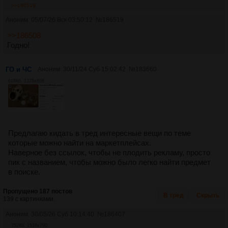
>>186519
Аноним
05/07/26 Вск 03:50:12
№
186519
>>186508
Годно!
ГО и ЧС
Аноним
30/11/24 Суб 15:02:42
№
183660
618Кб, 1378x658
Предлагаю кидать в тред интересные вещи по теме
которые можно найти на маркетплейсах.
Наверное без ссылок, чтобы не плодить рекламу, просто
пик с названием, чтобы можно было легко найти предмет
в поиске.
Пропущено 187 постов
В тред
Скрыть
139 с картинками.
Аноним
30/05/26 Суб 10:14:40
№
186407
752Кб, 1518x790