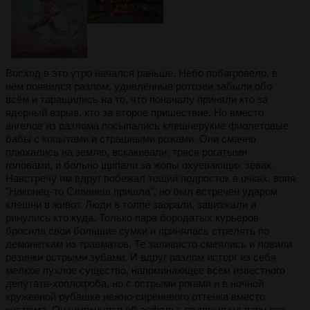
Восход в это утро начался раньше. Небо побагровело, в
нём появился разлом, удивлённые ротозеи забыли обо
всём и таращились на то, что поначалу приняли кто за
ядерный взрыв, кто за второе пришествие. Но вместо
ангелов из разлома посыпались клешнерукие фиолетовые
бабы с копытами и страшными рожами. Они смачно
плюхались на землю, вскакивали, тряся рогатыми
головами, и больно щипали за жопы охуевающих зевак.
Навстречу им вдруг побежал тощий подросток в очках, вопя
"Наконец-то Слаанеш пришла", но был встречен ударом
клешни в живот. Люди в толпе заорали, завизжали и
ринулись кто куда. Только пара бородатых курьеров
бросила свои большие сумки и принялась стрелять по
демонеткам из травматов. Те заливисто смеялись и ловили
резинки острыми зубами. И вдруг разлом исторг из себя
мелкое пухлое существо, напоминающее всем известного
депутата-хоплофоба, но с острыми рогами и в ночной
кружевной рубашке нежно-сиреневого оттенка вместо
костюма. Он шмякнулся об асфальт, подпрыгнул пару раз,