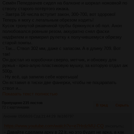
Семён Пепедвачев сидел на балконе и шоркал ножовкой по
стволу старого потёртого ижака.
- Завтра 16 числа вступит закон, 300-700, вот здорово!
Теперь я могу с легальным обрезом ходить!
Кусок тронутой ржавчиной трубы брякнулся об пол. Анон
полюбовался ровным резом, аккуратно снял фаски
надфилем и примерил рулетку к получившемуся обрезку
старой помпы.
- Так... Ствол 302 мм, даже с запасом. А в длину 709. Вот
так!
Он достал из коробочки сверло, метчик, и обновку для
ружья - ярко-алую пластиковую мушку, за которую отдал аж
500р.
- Ну всё, ща запилю себе коротыша!
Он вставил в тиски две фанерки, чтобы не поцарапать
ствол и...
Показать текст полностью
Пропущено 235 постов
В тред
Скрыть
72 с картинками.
Аноним
05/08/26 Срд 21:44:29
№
186797
https://www.youtube.com/watch?v=e7HrdzMU-CQ
[РАСКРЫТЬ]
- Давайте сделаем арку в 22 lr, но это будет не арка, а как