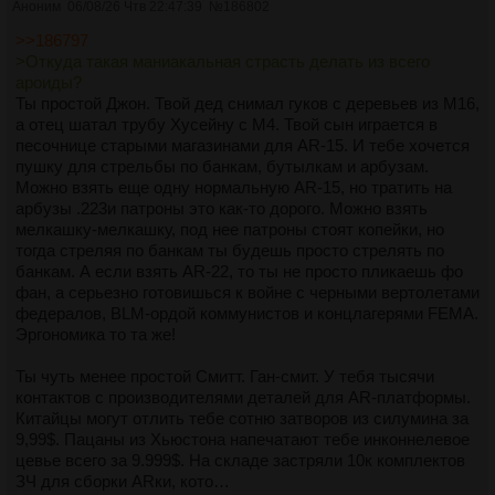
Аноним
06/08/26 Чтв 22:47:39
№
186802
>>186797
>Откуда такая маниакальная страсть делать из всего
ароиды?
Ты простой Джон. Твой дед снимал гуков с деревьев из М16,
а отец шатал трубу Хусейну с М4. Твой сын играется в
песочнице старыми магазинами для AR-15. И тебе хочется
пушку для стрельбы по банкам, бутылкам и арбузам.
Можно взять еще одну нормальную AR-15, но тратить на
арбузы .223и патроны это как-то дорого. Можно взять
мелкашку-мелкашку, под нее патроны стоят копейки, но
тогда стреляя по банкам ты будешь просто стрелять по
банкам. А если взять AR-22, то ты не просто пликаешь фо
фан, а серьезно готовишься к войне с черными вертолетами
федералов, BLM-ордой коммунистов и концлагерями FEMA.
Эргономика то та же!
Ты чуть менее простой Смитт. Ган-смит. У тебя тысячи
контактов с производителями деталей для AR-платформы.
Китайцы могут отлить тебе сотню затворов из силумина за
9,99$. Пацаны из Хьюстона напечатают тебе инконнелевое
цевье всего за 9.999$. На складе застряли 10к комплектов
ЗЧ для сборки ARки, кото…