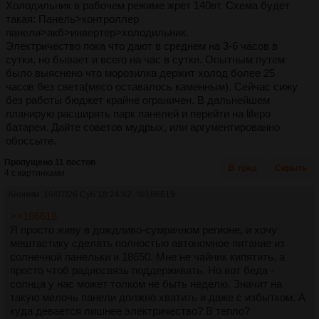
Холодильник в рабочем режиме жрет 140вт. Схема будет
такая: Панель>контроллер
панели>акб>инвертер>холодильник.
Электричество пока что дают в среднем на 3-6 часов в
сутки, но бывает и всего на час в сутки. Опытным путем
было выяснено что морозилка держит холод более 25
часов без света(мясо оставалось каменным). Сейчас сижу
без работы бюджет крайне ограничен. В дальнейшем
планирую расширять парк панелей и перейти на lifepo
батареи. Дайте советов мудрых, или аргументированно
обоссыте.
Пропущено 11 постов
В тред
Скрыть
4 с картинками.
Аноним
18/07/26 Суб 18:24:42
№
186619
>>186618
Я просто живу в дождливо-сумрачном регионе, и хочу
мештастику сделать полностью автономное питание из
солнечной панельки и 18650. Мне не чайник кипятить, а
просто чтоб радиосвязь поддерживать. Но вот беда -
солнца у нас может толком не быть неделю. Значит на
такую мелочь панели должно хватить и даже с избытком. А
куда девается лишнее электричество? В тепло?