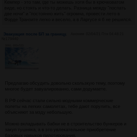
Кемпер - это там, где ты можешь хотя бы в крючковатом
виде, но стоять и что-то делать. Разница между "поспать
две ночи" и "постоянно жить" огромна, провести лето в
Форде Транзите легко и весело, а в Ларгусе я б не решился.
Эвакуация после БП за границу.
Аноним
02/04/21 Птн 04:48:21
№
179440
38Кб, 800x533
Предлагаю обсудить довольно скользкую тему, поэтому
многое будет завуалированно, сами додумаете.
В РФ сейчас стали сильно модными коммерческие
полеты на легких самолетах, тебе дают порулить, все
объясняют за мзду небольшую.
Можно вкладывать бабки не в строительство бункеров и
закуп тушняка, а в это увлекательное приобретение
базовых навыков пилотирования.