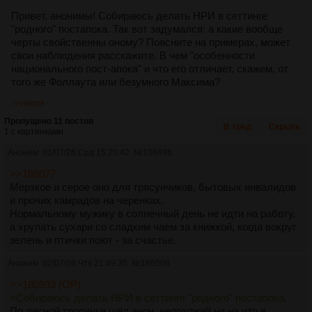
Привет, анонимы! Собираюсь делать НРИ в сеттинге
"родного" постапока. Так вот задумался: а какие вообще
черты свойственны оному? Поясните на примерах, может
свои наблюдения расскажите. В чем "особенности
национального пост-апока" и что его отличает, скажем, от
того же Фоллаута или безумного Максима?
>>186508
Пропущено 11 постов
В тред
Скрыть
1 с картинками.
Аноним
01/07/26 Срд 15:20:42
№
186496
>>186077
Мерзкое и серое оно для трясунчиков, бытовых инвалидов
и прочих камрадов на черенках.
Нормальному мужику в солнечный день не идти на работу,
а хрупать сухари со сладким чаем за книжкой, когда вокруг
зелень и птички поют - за счастье.
Аноним
02/07/26 Чтв 21:49:35
№
186508
>>180933 (OP)
>Собираюсь делать НРИ в сеттинге "родного" постапока.
По лесной тропинке шёл анон, непохожий ни на что в