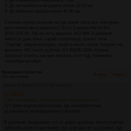
3. До автомобильной дороги около 10-11 км.
4. До районого центра около 45-50 км.
Сколько нужно запасов на год, каких запасать консервы
или свежее мясо морозить? Есть 2 ружья Иж-43 КН,
ВПО-205-00. Так же есть машина УАЗ 469. В деревне
имеется дом, баня, сарай, поленница, туалет типа
"Сортир". рядом колодец, озеро и много лесов. Бюджет на
выживач 450 тысяч рублей. НЗ 3000$ США. Нужны
дельные советы как мне прожить этот год. Начиная с
сентября-октября.
Пропущено 318 постов
В тред
Скрыть
19 с картинками.
Аноним
07/08/26 Птн 11:17:19
№
186813
>>186811
>Это ты могёшь, обрисовывать маняфантазии.
Тут прям отдельным постом. Да, маняфантазии,
основанные на нереальных событиях.
В деревню Защекаево, что от дорог далёкая, почти совсем
забытая, но всё-таки живёт, где скот растёт на дереве, где