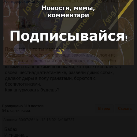
Жоподёрский штурм.
Аноним
Чтв 19 Сен 2013 13:38:58
№
111009
851Кб, 1680x1050
Представь, что ты мародёр.
У вашего мародёрского отряда закончились лоли из
детдома, и теперь ты и ещё 5 человек в рейде за 9ю
юными сосачерскими попочками, которые окопались в
своей шестнадцатиэтажечке, развели диких собак,
делают дыры в полу гранатами, борются с
беспилотниками.
Как штурмовать будешь?
Пропущено 319 постов
В тред
Скрыть
54 с картинками.
Аноним
30/07/26 Чтв 13:16:02
№
186737
Бабах!
И тишина...