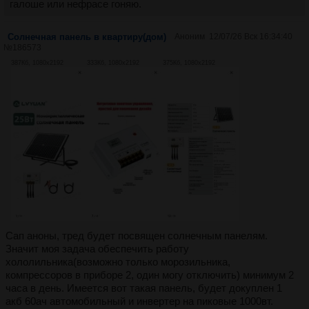
галоше или нефрасе гоняю.
Солнечная панель в квартиру(дом)
Аноним
12/07/26 Вск 16:34:40
№
186573
387Кб, 1080x2192
333Кб, 1080x2192
375Кб, 1080x2192
Сап аноны, тред будет посвящен солнечным панелям.
Значит моя задача обеспечить работу
хололильника(возможно только морозильника,
компрессоров в приборе 2, один могу отключить) минимум 2
часа в день. Имеется вот такая панель, будет докуплен 1
акб 60ач автомобильный и инвертер на пиковые 1000вт.