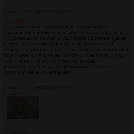
>>186622
Аноним
18/07/26 Суб 20:01:36
№
186622
>>186619
Ну в моем случае видимо в тепло, аккумулятор то
здоровенный для такой панели. Может и рассеять лишнего.
Ну для меша мб вообще хорошо будет, 1.8 ватта в худшем
режиме. Если что, контроллер по паспорту жрет 0.01
ампера. Ради интереса глянь количество солнечных дней в
году. У меня 260 в среднем, поэтому и смысл есть. А что у
тебя с ветром например? Можно же вообще
комбинировать? Глянул, 11к киловаттный генератор. Чет
дохуя для меша, но как вариант
>>186623
Аноним
18/07/26 Суб 20:06:06
№
186623
1764Кб, 372x262
>>186622