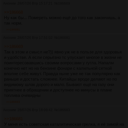
Аноним
28/07/26 Втр 15:17:21
№
186669
>>186668
Ну как бы... Помереть можно ещё до того как закончишь, а
так норм.
>>186681
Аноним
28/07/26 Втр 17:51:02
№
186681
>>186669
Так в этом и смысл не?)) явно уж не в пользе для здоровья
и удобстве. А если серьёзно тс упускает многое в жизни не
поинтересовавшись своими вопросами у гугла. Напалм
конечно нет но на бензине фонари с калильной сеткой
вполне себе живут. Правда ныне уже не так популярно как
раньше и достать сложнее. Китайцы вроде делают но по
видимому шлак дорого и мало. Бывают ещё на газу они
приятнее в обращении и доступнее но минусы в плане
топлива очевидны
>>186683
Аноним
28/07/26 Втр 18:09:42
№
186683
>>186681
У меня есть советская каталитическая грелка, я её зимой на