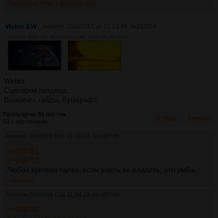
Показать текст полностью
Webm EW
Аноним
10/02/24 Суб 22:23:48
№
182854
13780Кб, 1280x720, 00:04:08
18145Кб, 1280x720, 00:02:10
Webm
Сценарии пиздеца.
Выживач, гайды, бушкрафт.
Пропущено 90 постов
В тред
Скрыть
63 с картинками.
Аноним
04/08/26 Втр 21:29:10
№
186786
>>186751
>>186753
Любая крепкая палка, если уметь ее владеть, это имба.
>>186790
Аноним
05/08/26 Срд 11:54:28
№
186790
>>186786