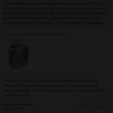
P.s. Начинать все стоит определённо с прочтения ТБ. Для
начала работы с ов стоит выбрать то от чего не сдохнешь.
Хлорацетон хлорацетофенон и подобное отлично покажет
криво надетый противогаз хуевый бокс и прочее с чем
можно проебаться по началу. С вв сложнее в этом плане
...
Аноним
06/03/22 Вск 15:39:52
№
181038
113Кб, 1000x1000
Почему не делают двигатели/фонарики/что-то еще на
напалме? Специально для походов. Он ведь меньше
места занимает чем бензин или дизель -- значит удобнее
с собой носить.
Пропущено 8 постов
В тред
Скрыть
1 с картинками.