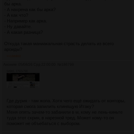
бы арка.
- А нахрена как бы арка?
- А как что?
- Например как арка.
- Ну давайте.
- А какая разница?
Откуда такая маниакальная страсть делать из всего
ароиды?
>>186802
Аноним
05/08/26 Срд 22:00:00
№
186798
549Кб, 1792x790
Где дурия - там жопа. Хотя чего ещё ожидать от конторы,
которая смога запилить клинящую Итаку?
Меня опять зачем-то забанили в w, кому не лень-киньте
туда этот скрин, в нарезной тред. Может кому-то он
поможет не объебаться с выбором.