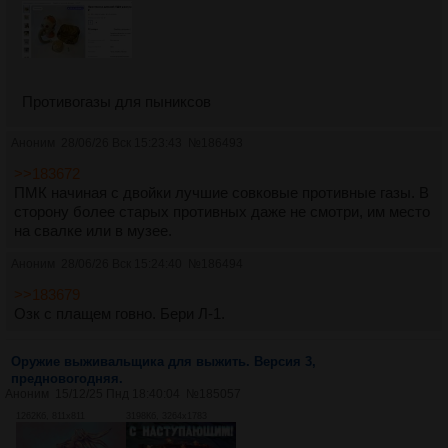
Противогазы для пыниксов
Аноним
28/06/26 Вск 15:23:43
№
186493
>>183672
ПМК начиная с двойки лучшие совковые противные газы. В
сторону более старых противных даже не смотри, им место
на свалке или в музее.
Аноним
28/06/26 Вск 15:24:40
№
186494
>>183679
Озк с плащем говно. Бери Л-1.
Оружие выживальщика для выжить. Версия 3,
предновогодняя.
Аноним
15/12/25 Пнд 18:40:04
№
185057
1262Кб, 811x811
3198Кб, 3264x1783