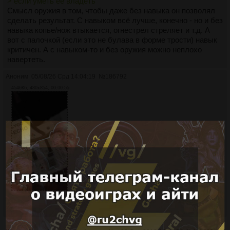
> если уметь ее владеть
Смысл оружия в том, чтобы даже без навыка он позволял
сделать результат. С навыком всё лучше, конечно - но и без
навыка копье/нож втыкается, огнестрел стреляет и т.д. А
вот с палочкой (если это не булава в форме трости) навык
критичен. А с навыком-то и без оружия можно неплохо
навертеть.
Аноним
05/08/26 Срд 14:04:19
№
186792
4546Кб, 480x854, 00:00:55