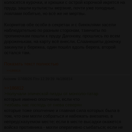
колосятся курочки, и хрюшки с острой корочкой икрятся на
пруду, зашли культисты мерзкие, почти уже голодные,
лоялами побитые, но всё же не мертвы.
Кхорнитов обе особи в секретах и с биноклями засели
наблюдательно по разным сторонам, тзинчиты по
тропиночкам пошли к пруду Дагонову, прошлись по всем
дороженькам, на карту всё внесли. Слаанешиты доночку
закинули у бережка, один пошёл вдоль берега, второй
остался там.
Показать текст полностью
>>186814
Аноним
07/08/26 Птн 12:39:39
№
186814
>>186812
>получали эпической пизды от монголо-татар
которые именно ополчение, если что
>избавь нас господь от гнева северян
которые тоже ополчение и главная сила которых была в
том, что они могли собраться и набежать внезапно, в
непредсказуемом месте; если в месте высадки окажется
войско противника - могли оперативно съебаться; если не