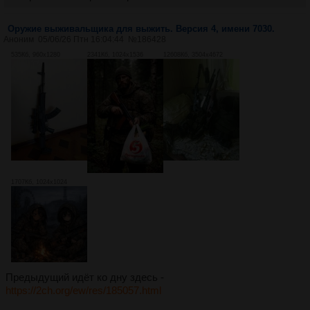
Оружие выживальщика для выжить. Версия 4, имени 7030.
Аноним
05/06/26 Птн 16:04:44
№
186428
535Кб, 960x1280
2341Кб, 1024x1536
12608Кб, 3504x4672
1707Кб, 1024x1024
Предыдущий идёт ко дну здесь -
https://2ch.org/ew/res/185057.html