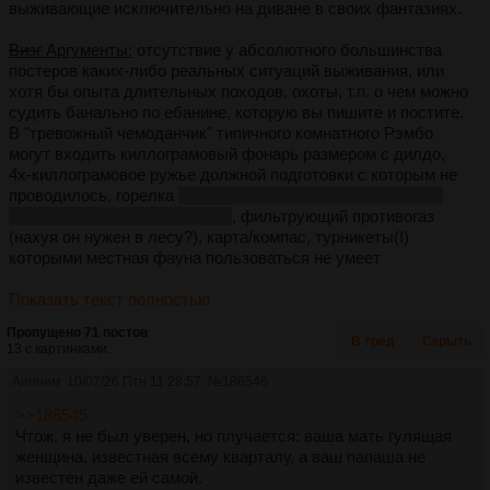
выживающие исключительно на диване в своих фантазиях.
Визг
Аргументы:
отсутствие у абсолютного большинства
постеров каких-либо реальных ситуаций выживания, или
хотя бы опыта длительных походов, охоты, т.п. о чем можно
судить банально по ебанине, которую вы пишите и постите.
В "тревожный чемоданчик" типичного комнатного Рэмбо
могут входить киллограмовый фонарь размером с дилдо,
4х-киллограмовое ружье должной подготовки с которым не
проводилось, горелка
обязательно, ведь добывать огонь
самостоятельно нужно уметь
, фильтрующий противогаз
(нахуя он нужен в лесу?), карта/компас, турникеты(!)
которыми местная фауна пользоваться не умеет
Показать текст полностью
Пропущено 71 постов
В тред
Скрыть
13 с картинками.
Аноним
10/07/26 Птн 11:28:57
№
186546
>>186545
Чтож, я не был уверен, но плучается: ваша мать гулящая
женщина, известная всему кварталу, а ваш папаша не
известен даже ей самой.