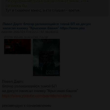
>И содержание полка они не потянут никак, хотя
хотелось бы.
Тут и сказочке конец, а кто слушал - еретик.
Павел Дартс блогер увлекающийся темой БП на досуге
написал книжку "Крысиная башня" https://www.you
Аноним
26/07/24 Птн 22:17:52
№
183111
15767Кб, 854x480, 00:04:04
23Кб, 218x298
Павел Дартс
блогер увлекающийся темой БП
на досуге написал книжку "Крысиная башня"
https://www.youtube.com/paveldarts/videos
рекомендую к ознакомлению