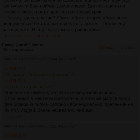
как мячик, и был пойман демонетками. Его поставили на
землю и окрестности пронзил визгливый крик.
- Почему здесь оружие? Убить, убить, скорее убить всех
вооружённых! Остальных выебать, а потом... Потом ещё
раз выебать! И ещё! А потом всё равно убить!
Показать текст полностью
Пропущено 499 постов
В тред
Скрыть
180 с картинками.
Аноним
04/06/26 Чтв 00:39:44
№
186426
>>186424
>Выходит Собакки скурвились?
>>186420
>что в этот раз не так?
Мне всё же кажется, что это всё же разовый фейл.
Спрашивал в местном охотчатике, в этом же магазе люди
два ровера купили и сапфир - всё нормально, претензий не
было у людей. Зверь несвезлох, видимо.
>>186427
Аноним
04/06/26 Чтв 06:42:21
№
186427
>>186426