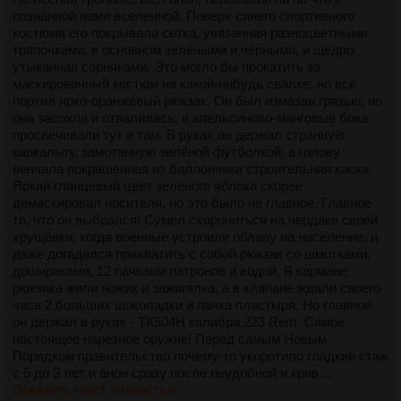
познанной нами вселенной. Поверх синего спортивного
костюма его покрывала сетка, увязанная разноцветными
тряпочками, в основном зелёными и чёрными, и щедро
утыканная сорняками. Это могло бы прокатить за
маскировочный костюм на какой-нибудь свалке, но всё
портил ярко-оранжевый рюкзак. Он был измазан грязью, но
она засохла и отвалилась, и апельсиново-манговые бока
просвечивали тут и там. В руках он держал странную
каркалыгу, замотанную зелёной футболкой, а голову
венчала покрашенная из баллончика строительная каска.
Яркий глянцевый цвет зелёного яблока скорее
демаскировал носителя, но это было не главное. Главное
то, что он выбрался! Сумел схорониться на чердаке своей
хрущёвки, когда военные устроили облаву на население, и
даже догадался прихватить с собой рюкзак со шмотками,
дошираками, 12 пачками патронов и водой. В кармане
рюкзака жили ножик и зажигалка, а в клапане ждали своего
часа 2 больших шоколадки и пачка пластыря. Но главное
он держал в руках - ТК504Н калибра 223 Rem. Самое
настоящее нарезное оружие! Перед самым Новым
Порядком правительство почему-то укоротило гладкий стаж
с 5 до 3 лет и анон сразу после неудобной и крив…
Показать текст полностью