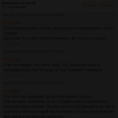
Пропущено 35 постов
В тред
Скрыть
13 с картинками.
Аноним
07/08/26 Птн 07:23:50
№
186805
>>186804
Зато широко известный в узких кругах, и поимевший с этого
гешефт.
Да и советы у него часто полезные, так что пусть будет.
>>186808
Аноним
07/08/26 Птн 08:33:26
№
186808
>>186805
Я же не говорю, что гнать надо. Тут 3/4 доски шиза и
маняфантазии, так что дед тут как брилиант сверкает.
>>186809
Аноним
07/08/26 Птн 08:37:14
№
186809
>>186808
Я у него про хранение продуктов немало годного
подсмотрел, например. А вот литературные способности
ценю не очень высоко, так как количество роялей в кустах и
картона в образах порой зашкаливает. Но Крысиную башню
всё равно с интересом прочитал.