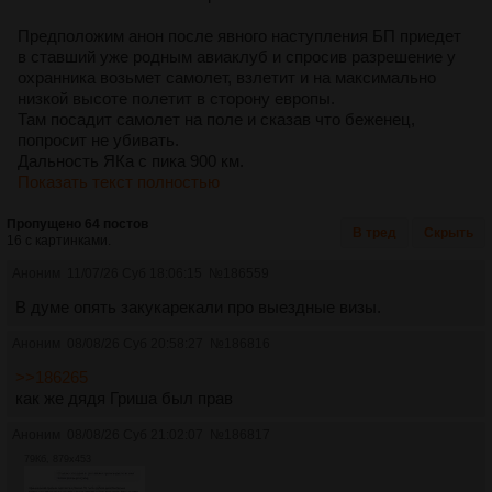
Предположим анон после явного наступления БП приедет
в ставший уже родным авиаклуб и спросив разрешение у
охранника возьмет самолет, взлетит и на максимально
низкой высоте полетит в сторону европы.
Там посадит самолет на поле и сказав что беженец,
попросит не убивать.
Дальность ЯКа с пика 900 км.
Показать текст полностью
Пропущено 64 постов
В тред
Скрыть
16 с картинками.
Аноним
11/07/26 Суб 18:06:15
№
186559
В думе опять закукарекали про выездные визы.
Аноним
08/08/26 Суб 20:58:27
№
186816
>>186265
как же дядя Гриша был прав
Аноним
08/08/26 Суб 21:02:07
№
186817
79Кб, 879x453