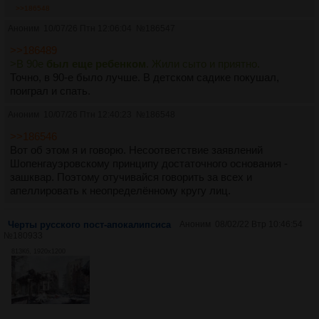
>>186548
Аноним
10/07/26 Птн 12:06:04
№
186547
>>186489
>В 90е
был еще ребенком
. Жили сыто и приятно.
Точно, в 90-е было лучше. В детском садике покушал,
поиграл и спать.
Аноним
10/07/26 Птн 12:40:23
№
186548
>>186546
Вот об этом я и говорю. Несоответствие заявлений
Шопенгауэровскому принципу достаточного основания -
зашквар. Поэтому отучивайся говорить за всех и
апеллировать к неопределённому кругу лиц.
Черты русского пост-апокалипсиса
Аноним
08/02/22 Втр 10:46:54
№
180933
813Кб, 1920x1200