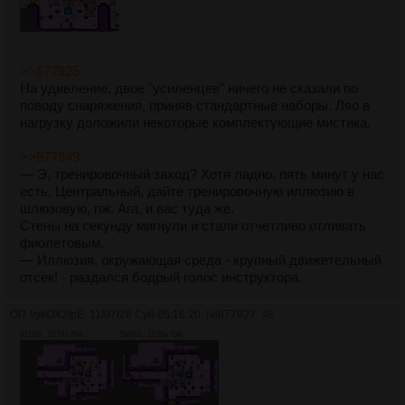
>>877925
На удивление, двое "усиленцев" ничего не сказали по
поводу снаряжения, приняв стандартные наборы. Ляо в
нагрузку доложили некоторые комплектующие мистика.
>>877849
— Э, тренировочный заход? Хотя ладно, пять минут у нас
есть. Центральный, дайте тренировочную иллюзию в
шлюзовую, пж. Ага, и вас туда же.
Стены на секунду мигнули и стали отчетливо отливать
фиолетовым.
— Иллюзия, окружающая среда - крупный движетельный
отсек! - раздался бодрый голос инструктора.
ОП
!/yIiOX2IpE
11/07/26 Суб 05:16:20
№
877927
48
411Кб, 1074x764
599Кб, 1159x796