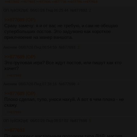
>>877692
>>877693
>>877696
>>877736
>>877766
>>877818
ОП
!/yIiOX2IpE
06/07/26 Пнд 06:25:44
№
877692
2
>>877689 (OP)
Сразу замечу: я и от вас не требую, и сам не обещаю
супербольших постов. Это задумано как короткое
приклчюение на манер ваншота.
Аноним
06/07/26 Пнд 06:54:59
№
877693
3
>>877689 (OP)
Это груповая игра? Все ждут постов, или пишут как кто
хочет?
>>877698
Аноним
06/07/26 Пнд 07:38:16
№
877696
4
>>877689 (OP)
Плохо сделал, тупо, уноси нахуй. А вот в чем плохо - не
скажу.
>>877699
ОП
!/yIiOX2IpE
06/07/26 Пнд 08:07:02
№
877698
5
>>877693
По аналогии с настольным ролплеем типа ДНД: мастер