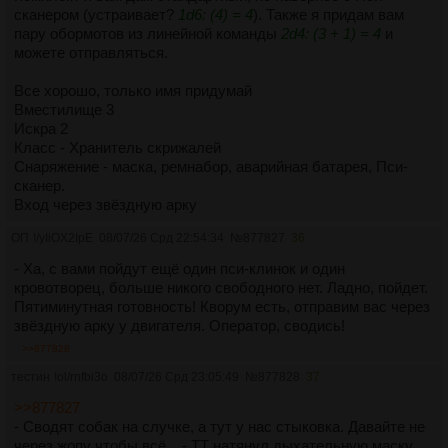
сканером (устраивает?
1d6: (4) = 4
). Также я придам вам
пару обормотов из линейной команды
2d4: (3 + 1) = 4
и
можете отправляться.
Все хорошо, только имя придумай
Вместилище 3
Искра 2
Класс - Хранитель скрижалей
Снаряжение - маска, ремнабор, аварийная батарея, Пси-
сканер.
Вход через звёздную арку
ОП
!/yIiOX2IpE
08/07/26 Срд 22:54:34
№
877827
36
- Ха, с вами пойдут ещё один пси-клинок и один
кровотворец, больше никого свободного нет. Ладно, пойдет.
Пятиминутная готовность! Кворум есть, отправим вас через
звёздную арку у двигателя. Оператор, сводись!
>>877828
тестин
!ol/rnfbi3o
08/07/26 Срд 23:05:49
№
877828
37
>>877827
- Сводят собак на случке, а тут у нас стыковка. Давайте не
через жопу чтобы всё... - ТТ натянул дыхательную маску,