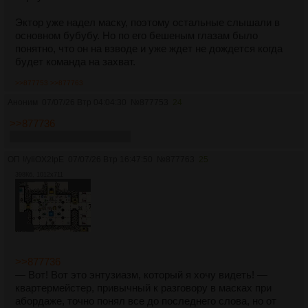
Эктор уже надел маску, поэтому остальные слышали в
основном бубубу. Но по его бешеным глазам было
понятно, что он на взводе и уже ждет не дождется когда
будет команда на захват.
>>877753
>>877763
Аноним
07/07/26 Втр 04:04:30
№
877753
24
>>877736
одобряем пиро референс
ОП
!/yIiOX2IpE
07/07/26 Втр 16:47:50
№
877763
25
398Кб, 1012x711
>>877736
— Вот! Вот это энтузиазм, который я хочу видеть! —
квартермейстер, привычный к разговору в масках при
абордаже, точно понял все до последнего слова, но от