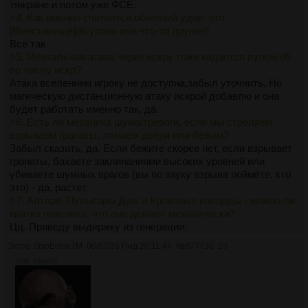
тяжране и потом уже ФСЁ.
>4. Как именно считается обычный удар: это
[Вместилище]d6 урона или что-то другое?
Все так
>5. Ментальная атака через искру тоже кидается пулом d6
по числу искр?
Атака вселением игроку не доступна,забыл уточнить. Но
магическую дистанционную атаку искрой добавлю и она
будет работать именно так, да.
>6. Есть ли механика шума/тревоги, если мы стреляем,
взрываем гранаты, ломаем двери или бежим?
Забыл сказать, да. Если бежите скорее нет, если взрывает
гранаты, бахаете заклинаниями высоких уровней или
убиваете шумных врагов (вы по звуку взрыва поймёте, кто
это) - да, растет.
>7. Алтари, Пульсары Душ и Кровавые колодцы - можно ли
кратко пояснить, что они делают механически?
Цц. Приведу выдержку из генерации:
Алтарь ПокояБезопасная комната. Здесь можно
Эктор
!3spEok/e7M
06/07/26 Пнд 20:11:47
№
877736
23
восстановить ману и молитвой отогнать Тени. Когда алтарь
53Кб, 736x920
активен и там молятся, тени и элементали не могут туда
войти, боятся.
🌌Обсерватория ПустотыКупол, открытый в межзвёздное
пространство.