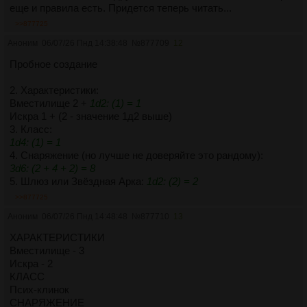
еще и правила есть. Придется теперь читать...
>>877725
Аноним
06/07/26 Пнд 14:38:48
№
877709
12
Пробное создание
2. Характеристики:
Вместилище 2 +
1d2: (1) = 1
Искра 1 + (2 - значение 1д2 выше)
3. Класс:
1d4: (1) = 1
4. Снаряжение (но лучше не доверяйте это рандому):
3d6: (2 + 4 + 2) = 8
5. Шлюз или Звёздная Арка:
1d2: (2) = 2
>>877725
Аноним
06/07/26 Пнд 14:48:48
№
877710
13
ХАРАКТЕРИСТИКИ
Вместилище - 3
Искра - 2
КЛАСС
Псих-клинок
СНАРЯЖЕНИЕ