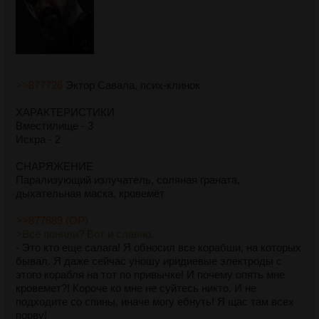
🩸Кровоточащий КолодецИсточник особой жидкой маны
(Кровь).
📜Чертог СкрижалейБиблиотека из каменных пластин.
🔮Пульсар ДушГенераторная. Огромный кристалл с
захваченным астральным существом внутри. Питает
комнаты рядом. Таких комнат 2-3, если они гаснут —
>>877726
Эктор Савала, псих-клинок
комнаты отключаются
>8. Если игрок пропал на пару ходов, его персонаж просто
ХАРАКТЕРИСТИКИ
следует за группой или уходит в неписи?
Вместилище - 3
Следует за группой и по возможности немножко воюет. Если
Искра - 2
совсем надолго игрок пропадет - становится неписем. Или с
ним может случиться что-то нехорошее, ха-ха.
СНАРЯЖЕНИЕ
Парализующий излучатель, соляная граната,
И ещё мне надо нарисовать вам примерную карту корабля,
дыхательная маска, кровемёт
вечером или завтра сделаю
>>877689 (OP)
>Всё поняли? Вот и славно.
- Это кто еще салага! Я обносил все корабши, на которых
бывал. Я даже сейчас уношу иридиевые электроды с
этого корабля на тот по привычке! И почему опять мне
кровемет?! Короче ко мне не суйтесь никто. И не
подходите со спины, иначе могу ебнуть! Я щас там всех
порву!