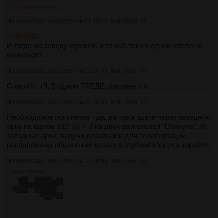
>>877833
>>877925
ОП
!/yIiOX2IpE
09/07/26 Чтв 01:23:40
№
877833
39
>>877832
И тогда же заведу игровой, а то всё-таки в одном отеле не
комильфо.
ОП
!/yIiOX2IpE
09/07/26 Чтв 01:24:02
№
877834
40
Спасибо, т9. В одном ТРЕДЕ, разумеется.
ОП
!/yIiOX2IpE
09/07/26 Чтв 01:26:33
№
877835
41
Необходимое пояснение - да, вы таки идете через звёздную
арку на одном
1d2: (2) = 2
из двух двигателей "Оракула". И
звёздные арки, будучи девайсами для телепортации,
расположены обычно несколько в глубине корпуса корабля.
ОП
!/yIiOX2IpE
09/07/26 Чтв 17:30:05
№
877847
42
190Кб, 1289x682