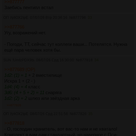
>>877777
Заебись пентипл встал
ОП
!/yIiOX2IpE
07/07/26 Втр 20:36:16
№
877796
33
>>877766
Угу, возражений нет.
- Погоди, ТТ, сейчас тут коллеги ваши... Потелятся. Нужна
ещё пара человек хотя бы.
SUN
!UmfzPDX9ts
08/07/26 Срд 16:30:00
№
877818
34
>>877689 (OP)
1d2: (1) = 1
+ 2 вместилище
Искра 1 + (2 - )
1d4: (4) = 4
класс
3d6: (4 + 5 + 2) = 11
снаряга
1d2: (2) = 2
шлюз или звёздная арка
>>877826
ОП
!/yIiOX2IpE
08/07/26 Срд 22:51:56
№
877826
35
>>877818
- О, господин хранитель, вот вас-то нам и не хватало!
Комплект я вам дам стандартный, но наверное с Пси-