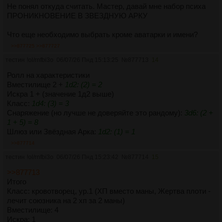
Не понял откуда считать. Мастер, давай мне набор психа
ПРОНИКНОВЕНИЕ В ЗВЕЗДНУЮ АРКУ
Что еще необходимо выбрать кроме аватарки и имени?
>>877725
>>877727
тестин
!ol/rnfbi3o
06/07/26 Пнд 15:13:25
№
877713
14
Ролл на характеристики
Вместилище 2 +
1d2: (2) = 2
Искра 1 + (значение 1д2 выше)
Класс:
1d4: (3) = 3
Снаряжение (но лучше не доверяйте это рандому):
3d6: (2 +
1 + 5) = 8
Шлюз или Звёздная Арка:
1d2: (1) = 1
>>877714
тестин
!ol/rnfbi3o
06/07/26 Пнд 15:23:42
№
877714
15
>>877713
Итого
Класс: кровотворец, ур.1 (ХП вместо маны, Жертва плоти -
лечит союзника на 2 хп за 2 маны)
Вместилище: 4
Искра: 1