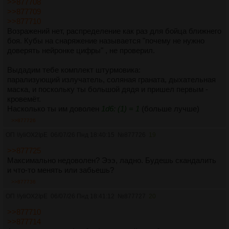
>>877708
>>877709
>>877710
Возражений нет, распределение как раз для бойца ближнего
боя. Кубы на снаряжение называется "почему не нужно
доверять нейронке цифры" , не проверил.
Выдадим тебе комплект штурмовика:
парализующий излучатель, соляная граната, дыхательная
маска, и поскольку ты большой дядя и пришел первым -
кровемёт.
Насколько ты им доволен
1d6: (1) = 1
(больше лучше)
>>877726
ОП
!/yIiOX2IpE
06/07/26 Пнд 18:40:15
№
877726
19
>>877725
Максимально недоволен? Эээ, ладно. Будешь скандалить
и что-то менять или забьешь?
>>877736
ОП
!/yIiOX2IpE
06/07/26 Пнд 18:41:12
№
877727
20
>>877710
>>877714