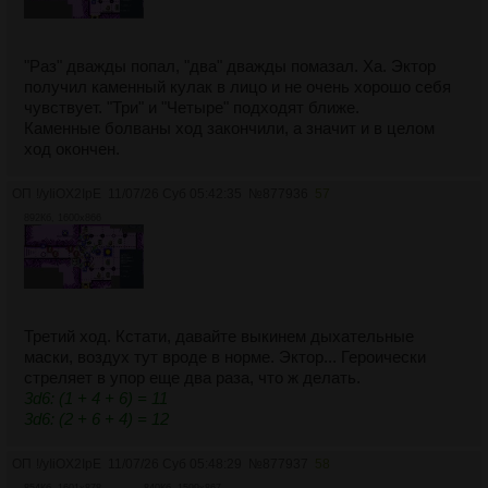
"Раз" дважды попал, "два" дважды помазал. Ха. Эктор
получил каменный кулак в лицо и не очень хорошо себя
чувствует. "Три" и "Четыре" подходят ближе.
Каменные болваны ход закончили, а значит и в целом
ход окончен.
ОП
!/yIiOX2IpE
11/07/26 Суб 05:42:35
№
877936
57
892Кб, 1600x866
Третий ход. Кстати, давайте выкинем дыхательные
маски, воздух тут вроде в норме. Эктор... Героически
стреляет в упор еще два раза, что ж делать.
3d6: (1 + 4 + 6) = 11
3d6: (2 + 6 + 4) = 12
ОП
!/yIiOX2IpE
11/07/26 Суб 05:48:29
№
877937
58