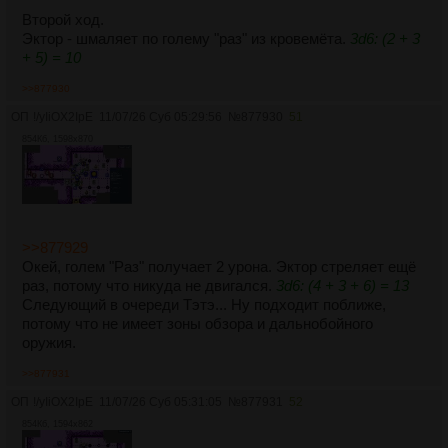
Второй ход.
Эктор - шмаляет по голему "раз" из кровемёта.
3d6: (2 + 3
+ 5) = 10
>>877930
ОП
!/yIiOX2IpE
11/07/26 Суб 05:29:56
№
877930
51
854Кб, 1598x870
>>877929
Окей, голем "Раз" получает 2 урона. Эктор стреляет ещё
раз, потому что никуда не двигался.
3d6: (4 + 3 + 6) = 13
Следующий в очереди Тэтэ... Ну подходит поближе,
потому что не имеет зоны обзора и дальнобойного
оружия.
>>877931
ОП
!/yIiOX2IpE
11/07/26 Суб 05:31:05
№
877931
52
854Кб, 1594x862