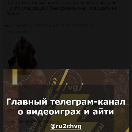
этого у него только черти в глазах веселее запрыгали —
Ну, кто следующий? Трансферное окно, бля, ждать не
будет!
тестин
!ol/rnfbi3o
07/07/26 Втр 17:37:33
№
877766
26
731Кб, 798x1002
>>877714
>>877730
Пойдет.
Аватарка пикрелейтед. ФИО - Тестин-Тестин, без
фамилии.
Еще раз обновлю данные.
Итого