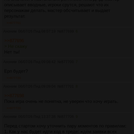
описывает вводные, игроки срутся, решают что их
персонажам делать, мастер обсчитывает и выдает
результат.
>>877701
Аноним
06/07/26 Пнд 08:07:19
№
877699
6
>>877696
> Не скажу
Нет ты!
Аноним
06/07/26 Пнд 09:08:42
№
877700
7
Ерп будет?
>>877720
Аноним
06/07/26 Пнд 09:09:04
№
877701
8
>>877698
Пока игра очень не понятна, не уверен что хочу играть.
>>877720
Аноним
06/07/26 Пнд 13:37:38
№
877706
9
Перед стартом хочу уточнить пару моментов по правилам:
1. Как у нас будет идти ход в треде: ждём заявки всех