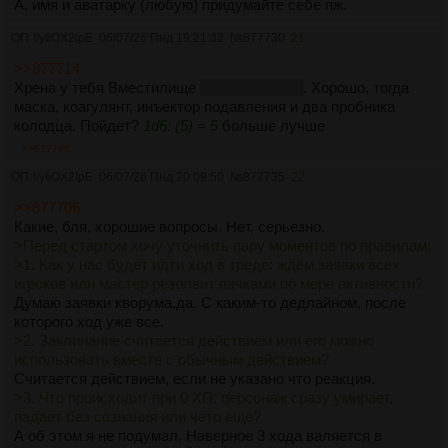
А, имя и аватарку (любую) придумайте себе пж.
ОП
!/yIiOX2IpE
06/07/26 Пнд 19:21:32
№
877730
21
>>877714
Хрена у тебя Вместилище
no pun intended
. Хорошо, тогда
маска, коагулянт, инъектор подавления и два пробника
колодца. Пойдет?
1d6: (5) = 5
больше лучше
>>877766
ОП
!/yIiOX2IpE
06/07/26 Пнд 20:09:50
№
877735
22
>>877706
Какие, бля, хорошие вопросы. Нет, серьезно.
>Перед стартом хочу уточнить пару моментов по правилам:
>1. Как у нас будет идти ход в треде: ждём заявки всех
игроков или мастер резолвит пачками по мере активности?
Думаю заявки кворума,да. С каким-то дедлайном, после
которого ход уже все.
>2. Заклинание считается действием или его можно
использовать вместе с обычным действием?
Считается действием, если не указано что реакция.
>3. Что происходит при 0 ХП: персонаж сразу умирает,
падает без сознания или чето еще?
А об этом я не подумал. Наверное 3 хода валяется в