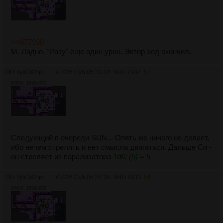
>>877930
М. Ладно, "Разу" еще один урон. Эктор ход окончил.
ОП
!/yIiOX2IpE
11/07/26 Суб 05:33:34
№
877932
53
858Кб, 1595x870
Следующий в очереди SUN... Опять же ничего не делает,
ибо нечем стрелять и нет смысла двигаться. Дальше Си -
он стреляет из парализатора
1d6: (5) = 5
ОП
!/yIiOX2IpE
11/07/26 Суб 05:34:30
№
877933
54
864Кб, 1598x879