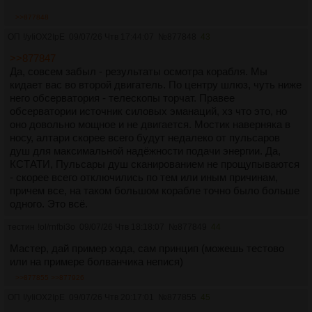
>>877848
ОП
!/yIiOX2IpE
09/07/26 Чтв 17:44:07
№
877848
43
>>877847
Да, совсем забыл - результаты осмотра корабля. Мы
кидает вас во второй двигатель. По центру шлюз, чуть ниже
него обсерватория - телескопы торчат. Правее
обсерватории источник силовых эманаций, хз что это, но
оно довольно мощное и не двигается. Мостик наверняка в
носу, алтари скорее всего будут недалеко от пульсаров
душ для максимальной надёжности подачи энергии. Да,
КСТАТИ, Пульсары душ сканированием не прощупываются
- скорее всего отключились по тем или иным причинам,
причем все, на таком большом корабле точно было больше
одного. Это всё.
тестин
!ol/rnfbi3o
09/07/26 Чтв 18:18:07
№
877849
44
Мастер, дай пример хода, сам принцип (можешь тестово
или на примере болванчика непися)
>>877855
>>877926
ОП
!/yIiOX2IpE
09/07/26 Чтв 20:17:01
№
877855
45