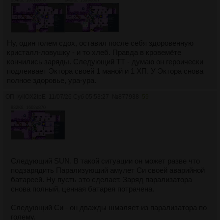
854Кб, 1601x878
840Кб, 1599x867
Ну, один голем сдох, оставил после себя здоровенную
кристалл-ловушку - и то хлеб. Правда в кровемёте
кончились заряды. Следующий ТТ - думаю он героически
подлеивает Эктора своей 1 маной и 1 ХП. У Эктора снова
полное здоровье, ура-ура.
ОП
!/yIiOX2IpE
11/07/26 Суб 05:53:27
№
877938
59
832Кб, 1602x870
Следующий SUN. В такой ситуации он может разве что
подзарядить Парализующий амулет Си своей аварийной
батареей. Ну пусть это сделает. Заряд парализатора
снова полный, ценная батарея потрачена.
Следующий Си - он дважды шмаляет из парализатора по
голему.