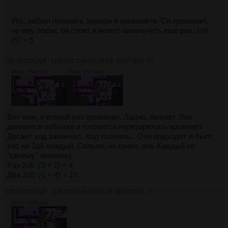
Упс, забыл понизить заряды в кровемёте. Си промазал,
но ему пофиг, он стоит и может шмальнуть еще раз.
1d6:
(5) = 5
ОП
!/yIiOX2IpE
11/07/26 Суб 05:38:19
№
877934
55
864Кб, 1598x879
734Кб, 1587x865
Вот жеж, и второй раз промазал. Ладно, бывает. Ляо
двигается поближе и готовится перезаряжать кровемёт.
Десант ход закончил. Ход големов... Они подходят и бьют
вас на 2д6 каждый. Сильно, но криво, ага. Каждый по
"своему" человеку.
Раз
2d6: (3 + 1) = 4
Два
2d6: (6 + 4) = 10
ОП
!/yIiOX2IpE
11/07/26 Суб 05:40:29
№
877935
56
885Кб, 1600x869