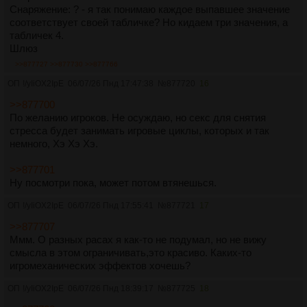
Снаряжение: ? - я так понимаю каждое выпавшее значение
соответствует своей табличке? Но кидаем три значения, а
табличек 4.
Шлюз
>>877727
>>877730
>>877766
ОП
!/yIiOX2IpE
06/07/26 Пнд 17:47:38
№
877720
16
>>877700
По желанию игроков. Не осуждаю, но секс для снятия
стресса будет занимать игровые циклы, которых и так
немного, Хэ Хэ Хэ.
>>877701
Ну посмотри пока, может потом втянешься.
ОП
!/yIiOX2IpE
06/07/26 Пнд 17:55:41
№
877721
17
>>877707
Ммм. О разных расах я как-то не подумал, но не вижу
смысла в этом ограничивать,это красиво. Каких-то
игромеханических эффектов хочешь?
ОП
!/yIiOX2IpE
06/07/26 Пнд 18:39:17
№
877725
18