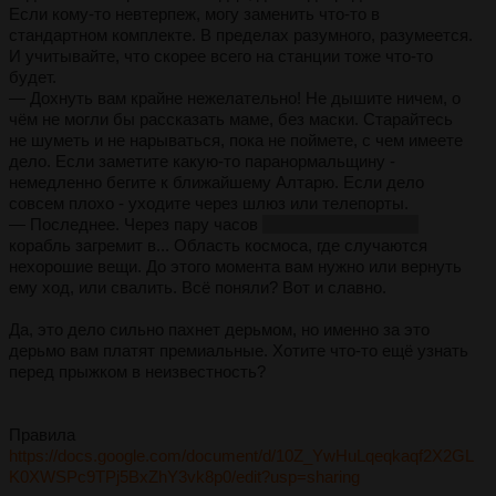
Если кому-то невтерпеж, могу заменить что-то в
стандартном комплекте. В пределах разумного, разумеется.
И учитывайте, что скорее всего на станции тоже что-то
будет.
— Дохнуть вам крайне нежелательно! Не дышите ничем, о
чём не могли бы рассказать маме, без маски. Старайтесь
не шуметь и не нарываться, пока не поймете, с чем имеете
дело. Если заметите какую-то паранормальщину -
немедленно бегите к ближайшему Алтарю. Если дело
совсем плохо - уходите через шлюз или телепорты.
— Последнее. Через пару часов
(примерно 25 ходов)
корабль загремит в... Область космоса, где случаются
нехорошие вещи. До этого момента вам нужно или вернуть
ему ход, или свалить. Всё поняли? Вот и славно.
Да, это дело сильно пахнет дерьмом, но именно за это
дерьмо вам платят премиальные. Хотите что-то ещё узнать
перед прыжком в неизвестность?
Правила
https://docs.google.com/document/d/10Z_YwHuLqeqkaqf2X2GL
K0XWSPc9TPj5BxZhY3vk8p0/edit?usp=sharing