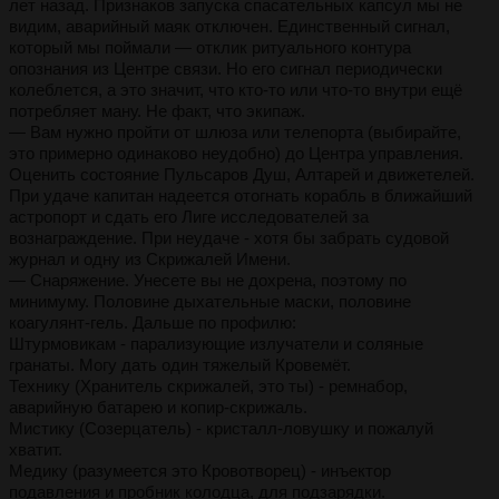
лет назад. Признаков запуска спасательных капсул мы не
видим, аварийный маяк отключен. Единственный сигнал,
который мы поймали — отклик ритуального контура
опознания из Центре связи. Но его сигнал периодически
колеблется, а это значит, что кто-то или что-то внутри ещё
потребляет ману. Не факт, что экипаж.
— Вам нужно пройти от шлюза или телепорта (выбирайте,
это примерно одинаково неудобно) до Центра управления.
Оценить состояние Пульсаров Душ, Алтарей и движетелей.
При удаче капитан надеется отогнать корабль в ближайший
астропорт и сдать его Лиге исследователей за
вознаграждение. При неудаче - хотя бы забрать судовой
журнал и одну из Скрижалей Имени.
— Снаряжение. Унесете вы не дохрена, поэтому по
минимуму. Половине дыхательные маски, половине
коагулянт-гель. Дальше по профилю:
Штурмовикам - парализующие излучатели и соляные
гранаты. Могу дать один тяжелый Кровемёт.
Технику (Хранитель скрижалей, это ты) - ремнабор,
аварийную батарею и копир-скрижаль.
Мистику (Созерцатель) - кристалл-ловушку и пожалуй
хватит.
Медику (разумеется это Кровотворец) - инъектор
подавления и пробник колодца, для подзарядки.