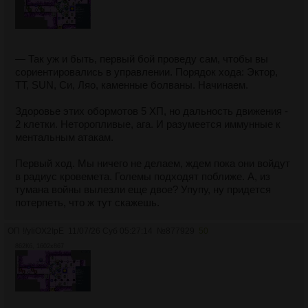
— Так уж и быть, первый бой проведу сам, чтобы вы
сориентировались в управлении. Порядок хода: Эктор,
ТТ, SUN, Си, Ляо, каменные болваны. Начинаем.
Здоровье этих обормотов 5 ХП, но дальность движения -
2 клетки. Неторопливые, ага. И разумеется иммунные к
ментальным атакам.
Первый ход. Мы ничего не делаем, ждем пока они войдут
в радиус кровемета. Големы подходят поближе. А, из
тумана войны вылезли еще двое? Упупу, ну придется
потерпеть, что ж тут скажешь.
ОП
!/yIiOX2IpE
11/07/26 Суб 05:27:14
№
877929
50
862Кб, 1602x867