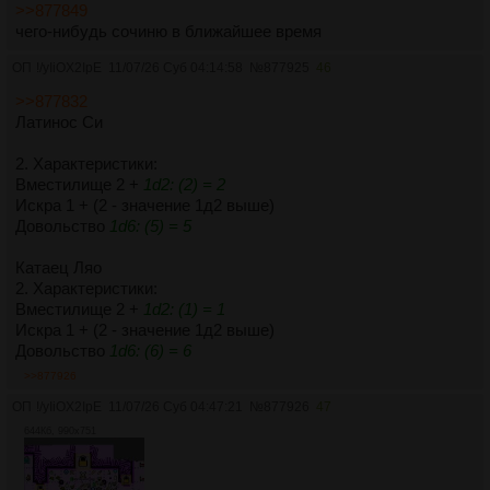
>>877849
чего-нибудь сочиню в ближайшее время
ОП
!/yIiOX2IpE
11/07/26 Суб 04:14:58
№
877925
46
>>877832
Латинос Си
2. Характеристики:
Вместилище 2 +
1d2: (2) = 2
Искра 1 + (2 - значение 1д2 выше)
Довольство
1d6: (5) = 5
Катаец Ляо
2. Характеристики:
Вместилище 2 +
1d2: (1) = 1
Искра 1 + (2 - значение 1д2 выше)
Довольство
1d6: (6) = 6
>>877926
ОП
!/yIiOX2IpE
11/07/26 Суб 04:47:21
№
877926
47
644Кб, 990x751