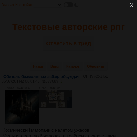
Главная
Настройки
Текстовые авторские рпг
Ответить в тред
Назад
Вниз
Каталог
Обновить
Обитель безмолвных звёзд: обсуждач
ОП
!/yIiOX2IpE
06/07/26 Пнд 06:01:48
№
877689
1
1700Кб, 1024x1024
516Кб, 1661x905
Космический магопанк с налетом ужасов
Мультиплеер, до 6 человек, в крайнем случае с вами