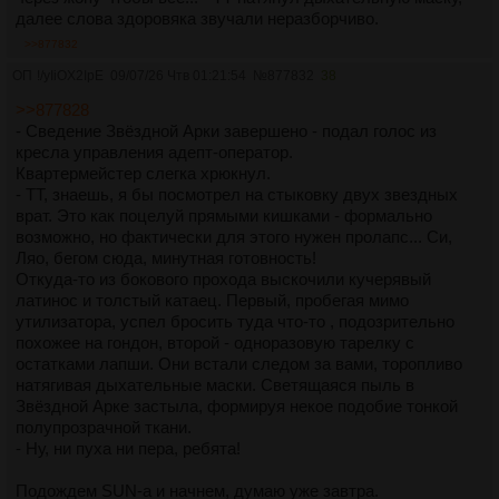
далее слова здоровяка звучали неразборчиво.
>>877832
ОП
!/yIiOX2IpE
09/07/26 Чтв 01:21:54
№
877832
38
>>877828
- Сведение Звёздной Арки завершено - подал голос из
кресла управления адепт-оператор.
Квартермейстер слегка хрюкнул.
- ТТ, знаешь, я бы посмотрел на стыковку двух звездных
врат. Это как поцелуй прямыми кишками - формально
возможно, но фактически для этого нужен пролапс... Си,
Ляо, бегом сюда, минутная готовность!
Откуда-то из бокового прохода выскочили кучерявый
латинос и толстый катаец. Первый, пробегая мимо
утилизатора, успел бросить туда что-то , подозрительно
похожее на гондон, второй - одноразовую тарелку с
остатками лапши. Они встали следом за вами, торопливо
натягивая дыхательные маски. Светящаяся пыль в
Звёздной Арке застыла, формируя некое подобие тонкой
полупрозрачной ткани.
- Ну, ни пуха ни пера, ребята!
Подождем SUN-а и начнем, думаю уже завтра.