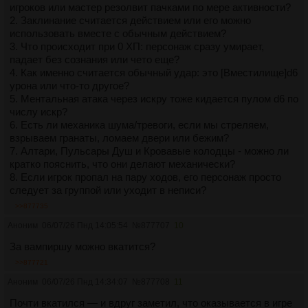
игроков или мастер резолвит пачками по мере активности?
2. Заклинание считается действием или его можно
использовать вместе с обычным действием?
3. Что происходит при 0 ХП: персонаж сразу умирает,
падает без сознания или чето еще?
4. Как именно считается обычный удар: это [Вместилище]d6
урона или что-то другое?
5. Ментальная атака через искру тоже кидается пулом d6 по
числу искр?
6. Есть ли механика шума/тревоги, если мы стреляем,
взрываем гранаты, ломаем двери или бежим?
7. Алтари, Пульсары Душ и Кровавые колодцы - можно ли
кратко пояснить, что они делают механически?
8. Если игрок пропал на пару ходов, его персонаж просто
следует за группой или уходит в неписи?
>>877735
Аноним
06/07/26 Пнд 14:05:54
№
877707
10
За вампиршу можно вкатится?
>>877721
Аноним
06/07/26 Пнд 14:34:07
№
877708
11
Почти вкатился — и вдруг заметил, что оказывается в игре