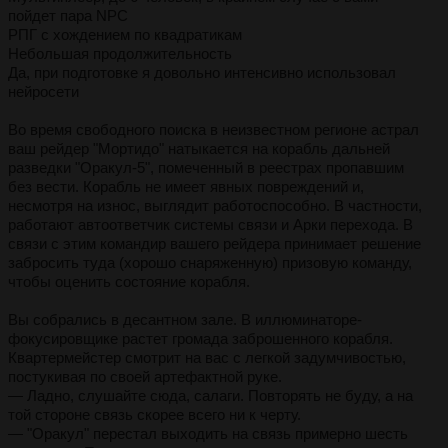
пойдет пара NPC
РПГ с хождением по квадратикам
Небольшая продолжительность
Да, при подготовке я довольно интенсивно использовал
нейросети
Во время свободного поиска в неизвестном регионе астрал
ваш рейдер "Мортидо" натыкается на корабль дальней
разведки "Оракул-5", помеченный в реестрах пропавшим
без вести. Корабль не имеет явных повреждений и,
несмотря на износ, выглядит работоспособно. В частности,
работают автоответчик системы связи и Арки перехода. В
связи с этим командир вашего рейдера принимает решение
забросить туда (хорошо снаряженную) призовую команду,
чтобы оценить состояние корабля.
Вы собрались в десантном зале. В иллюминаторе-
фокусировщике растет громада заброшенного корабля.
Квартермейстер смотрит на вас с легкой задумчивостью,
постукивая по своей артефактной руке.
— Ладно, слушайте сюда, салаги. Повторять не буду, а на
той стороне связь скорее всего ни к черту.
— "Оракул" перестал выходить на связь примерно шесть