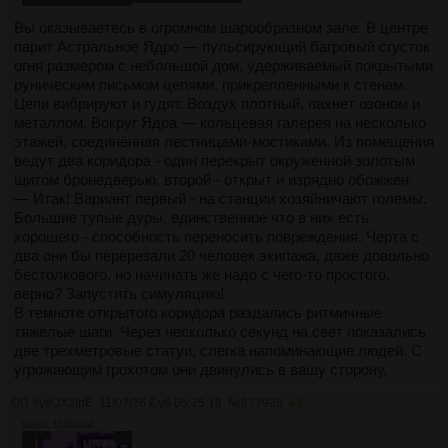
Вы оказываетесь в огромном шарообразном зале. В центре
парит Астральное Ядро — пульсирующий багровый сгусток
огня размером с небольшой дом, удерживаемый покрытыми
руническим письмом цепями, прикрепленными к стенам.
Цепи вибрируют и гудят. Воздух плотный, пахнет озоном и
металлом. Вокруг Ядра — кольцевая галерея на несколько
этажей, соединённая лестницами-мостиками. Из помещения
ведут два коридора - один перекрыт окруженной золотым
щитом бронедверью, второй - открыт и изрядно обожжен.
— Итак! Вариант первый - на станции хозяйничают големы.
Большие тупые дуры, единственное что в них есть
хорошего - способность переносить повреждения. Черта с
два они бы перерезали 20 человек экипажа, даже довольно
бестолкового, но начинать же надо с чего-то простого,
верно? Запустить симуляцию!
В темноте открытого коридора раздались ритмичные
тяжелые шаги. Через несколько секунд на свет показались
две трехметровые статуи, слегка напоминающие людей. С
угрожающим грохотом они двинулись в вашу сторону.
ОП
!/yIiOX2IpE
11/07/26 Суб 05:25:18
№
877928
49
848Кб, 1596x864