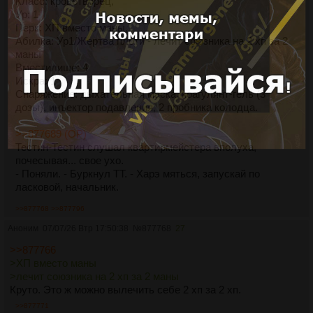
Класс: кровотворец,
Ур: 1
Перк: ХП вместо маны,
Абилка: Ур1/Жертва плоти - лечит союзника на 2 хп за 2
маны
Вместилище: 4
Искра: 1
Снаряжение: дыхательная маска, коагулянт-гель (3
дозы), инъектор подавления, 2 пробника колодца.
>>877689 (OP)
Тестин-Тестин слушал квартирмейстера вполуха,
почесывая... свое ухо.
- Поняли. - Буркнул ТТ. - Харэ мяться, запускай по
ласковой, начальник.
>>877768
>>877796
Аноним
07/07/26 Втр 17:50:38
№
877768
27
>>877766
>ХП вместо маны
>лечит союзника на 2 хп за 2 маны
Круто. Это ж можно вылечить себе 2 хп за 2 хп.
>>877771