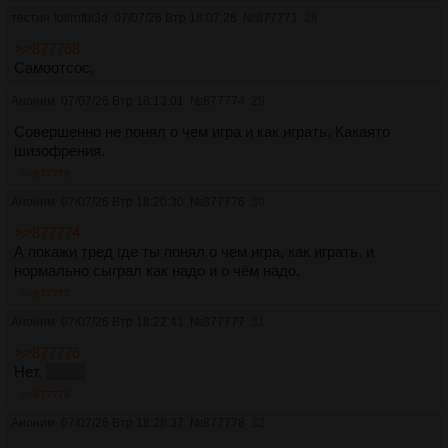
тестин
!ol/rnfbi3o
07/07/26 Втр 18:07:28
№
877771
28
>>877768
Самоотсос.
Аноним
07/07/26 Втр 18:13:01
№
877774
29
Совершенно не понял о чем игра и как играть. Какаято
шизофрения.
>>877776
Аноним
07/07/26 Втр 18:20:30
№
877776
30
>>877774
А покажи тред где ты понял о чем игра, как играть, и
нормально сыграл как надо и о чём надо.
>>877777
Аноним
07/07/26 Втр 18:22:41
№
877777
31
>>877776
Нет.
55555
>>877778
Аноним
07/07/26 Втр 18:28:37
№
877778
32