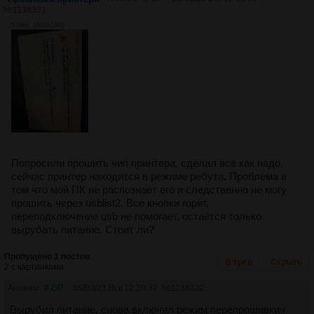
№
1138331
539Кб, 1080x1440
Попросили прошить чип принтера, сделал всё как надо,
сейчас принтер находится в режиме ребута. Проблема в
том что мой ПК не распознает его и следственно не могу
прошить через usblist2. Все кнопки горят,
переподключение usb не помогает, остаётся только
вырубать питание. Стоит ли?
Пропущено 1 постов
В тред
Скрыть
2 с картинками.
Аноним
# OP
05/03/23 Вск 12:20:37
№
1138332
Вырубил питание, снова включил режим перепрошивкич