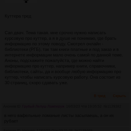
Куттера тред
Сап двач. Тема такая. мне срочно нужно написать
курсовую про куттер, а я в душе не понимаю, где брать
информацию по этому поводу. Смотрел онлайн -
библиотеки (РГБ), так там книги платные и под заказ и в
интернете информации мало очень самой по данной теме.
Аноны, подскажите пожалуйста, где можно найти
информацию про куттер, например книги, справочники,
библиотеки, сайты, да и вообще любую информацию про
куттер, чтобы написать курсовую работу. Она состоит из
30 страниц, скоро сдавать уже.
В тред
Скрыть
Аноним ID:
Грубый Лелуш Ламперуж
16/03/23 Чтв 19:05:52
№
1139382
в него вафельные ломаные листы засыпаешь, а он их
рубает
Аноним ID: Heaven
17/03/23 Птн 03:21:36
№
1139469