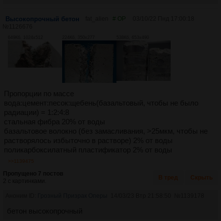
Высокопрочный бетон
fat_alien
# OP
03/10/22 Пнд 17:00:18
№
1126676
649Кб, 1024x512
224Кб, 350x277
538Кб, 653x490
Пропорции по массе
вода:цемент:песок:щебень(базальтовый, чтобы не было
радиации) = 1:2:4:8
стальная фибра 20% от воды
базальтовое волокно (без замасливания, >25мкм, чтобы не
растворялось избыточно в растворе) 2% от воды
поликарбоксилатный пластификатор 2% от воды
>>1139475
Пропущено 7 постов
В тред
Скрыть
2 с картинками.
Аноним ID:
Грозный Призрак Оперы
14/03/23 Втр 21:58:50
№
1139178
бетон высокопрочный