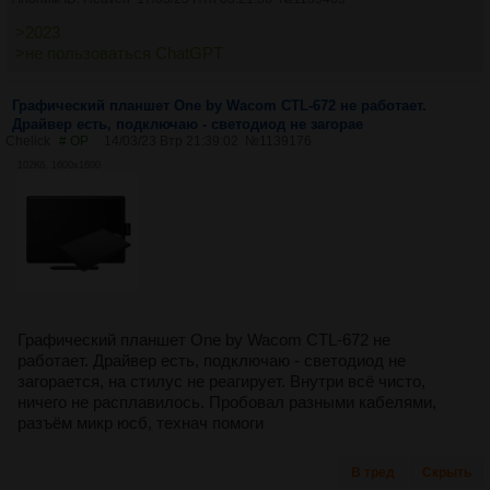
>2023
>не пользоваться ChatGPT
Графический планшет One by Wacom CTL-672 не работает.
Драйвер есть, подключаю - светодиод не загорае
Chelick
# OP
14/03/23 Втр 21:39:02
№
1139176
102Кб, 1600x1600
Графический планшет One by Wacom CTL-672 не
работает. Драйвер есть, подключаю - светодиод не
загорается, на стилус не реагирует. Внутри всё чисто,
ничего не расплавилось. Пробовал разными кабелями,
разъём микр юсб, технач помоги
В тред
Скрыть