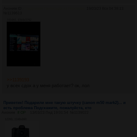
Аноним ID:
Стыдливая Ганхильда из Горсмура
19/03/23 Вск 04:38:13
№
1139613
7454Кб, 4344x5792
>>1139193
у всех сдох а у меня работает? ок, лол
Приветик! Подарили мне такую штучку (canon m50 mark2)... и
есть проблема Подскажите, пожалуйста, кто
Аноним
# OP
13/03/23 Пнд 19:01:54
№
1139022
122Кб, 1248x890