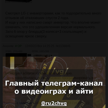
Смотрел LG с инваерторами, как то подозрительно много
отзывов об отказавших спустя 2 года.
И еще у них написано смарт инвертор. Что вполне может
означать, что это удешевленная версия нормального.
Зато 6 опор у блюдца(3 колеса+3 скользящие) и
освещение яркое сверху.
Аноним
# OP
12/03/23 Вск 14:25:25
№
1138846
378Кб, 1701x988
227Кб, 1087x589
Посмотрел вблизи горение уже обычную.
Очень понравилась логика, можно программировать вес.
Но часто встречаются неровные кнопки.
А в отзывах еще больше сообщений об отказах. Пишут что
пришла и сразу(!) не работает.
Помощь с телеком
Kabeerka
# OP
25/02/23 Суб 10:24:22
№
1137670