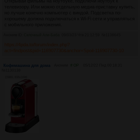
Открывай фильмы на ноутбуке, подключи ноутбук к
телевизору. Или можно отдельную медиа-приставку купить,
но лучше конечно компьютер с виндой. Подсветка по-
хорошему должна подключаться к Wi-Fi сети и управляться
с мобильного приложения.
Аноним ID:
Склочный Али-Баба
09/03/23 Чтв 21:12:59
№
1138645
https://4pda.to/forum/index.php?
act=findpost&pid=116907730&anchor=Spoil-116907730-10
Кофемашина для дома
Аноним
# OP
05/12/22 Пнд 00:18:31
№
1130138
159Кб, 636x1000