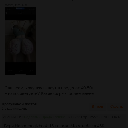
6880Кб, 1125x2436
Сап всем, хочу взять ноут в пределах 40-50к
Что посоветуете? Какие фирмы более менее
Пропущено 4 постов
В тред
Скрыть
1 с картинками.
Аноним ID:
Шкодливый Фродо Бэггинс
07/03/23 Втр 12:27:30
№
1138497
Бери Honor magikbook 15 на амд. Могу тебе за 45К