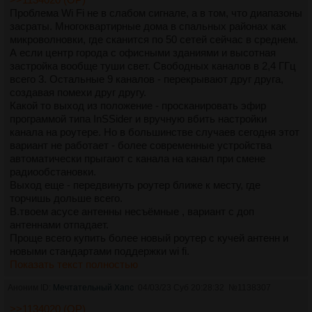
Проблема Wi Fi не в слабом сигнале, а в том, что диапазоны
засраты. Многоквартирные дома в спальных районах как
микроволновки, где сканится по 50 сетей сейчас в среднем.
А если центр города с офисными зданиями и высотная
застройка вообще туши свет. Свободных каналов в 2,4 ГГц
всего 3. Остальные 9 каналов - перекрывают друг друга,
создавая помехи друг другу.
Какой то выход из положение - просканировать эфир
программой типа InSSider и вручную вбить настройки
канала на роутере. Но в большинстве случаев сегодня этот
вариант не работает - более современные устройства
автоматически прыгают с канала на канал при смене
радиообстановки.
Выход еще - передвинуть роутер ближе к месту, где
торчишь дольше всего.
В.твоем асусе антенны несъёмные , вариант с доп
антеннами отпадает.
Проще всего купить более новый роутер с кучей антенн и
новыми стандартами поддержки wi fi.
Показать текст полностью
Аноним ID:
Мечтательный Хапс
04/03/23 Суб 20:28:32
№
1138307
>>1134020 (OP)