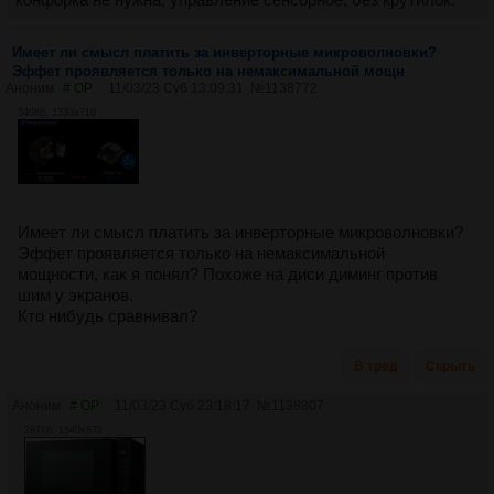
Имеет ли смысл платить за инверторные микроволновки?
Эффет проявляется только на немаксимальной мощн
Аноним
# OP
11/03/23 Суб 13:09:31
№
1138772
340Кб, 1333x718
Имеет ли смысл платить за инверторные микроволновки?
Эффет проявляется только на немаксимальной
мощности, как я понял? Похоже на диси диминг против
шим у экранов.
Кто нибудь сравнивал?
В тред
Скрыть
Аноним
# OP
11/03/23 Суб 23:18:17
№
1138807
287Кб, 1540x872