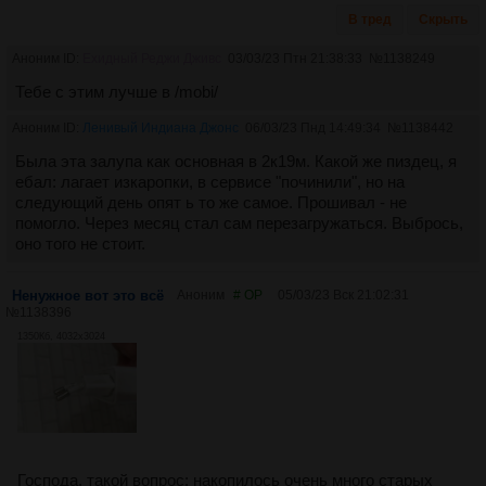
В тред
Скрыть
Аноним ID:
Ехидный Реджи Дживс
03/03/23 Птн 21:38:33
№
1138249
Тебе с этим лучше в /mobi/
Аноним ID:
Ленивый Индиана Джонс
06/03/23 Пнд 14:49:34
№
1138442
Была эта залупа как основная в 2к19м. Какой же пиздец, я
ебал: лагает изкаропки, в сервисе "починили", но на
следующий день опят ь то же самое. Прошивал - не
помогло. Через месяц стал сам перезагружаться. Выбрось,
оно того не стоит.
Ненужное вот это всё
Аноним
# OP
05/03/23 Вск 21:02:31
№
1138396
1350Кб, 4032x3024
Господа, такой вопрос: накопилось очень много старых