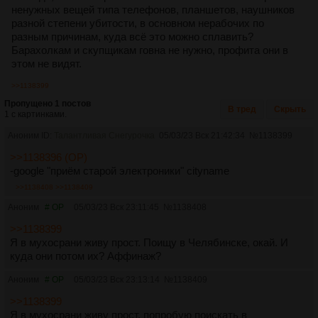
ненужных вещей типа телефонов, планшетов, наушников
разной степени убитости, в основном нерабочих по
разным причинам, куда всё это можно сплавить?
Барахолкам и скупщикам говна не нужно, профита они в
этом не видят.
>>1138399
Пропущено 1 постов
В тред
Скрыть
1 с картинками.
Аноним ID:
Талантливая Снегурочка
05/03/23 Вск 21:42:34
№
1138399
>>1138396 (OP)
-google "приём старой электроники" cityname
>>1138408
>>1138409
Аноним
# OP
05/03/23 Вск 23:11:45
№
1138408
>>1138399
Я в мухосрани живу прост. Поищу в Челябинске, окай. И
куда они потом их? Аффинаж?
Аноним
# OP
05/03/23 Вск 23:13:14
№
1138409
>>1138399
Я в мухосрани живу прост, попробую поискать в