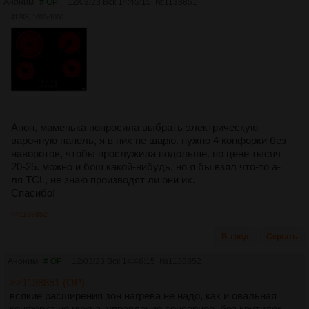
Аноним
# OP
12/03/23 Вск 14:45:15
№
1138851
412Кб, 1000x1000
Анон, маменька попросила выбрать электрическую
варочную панель, я в них не шарю. нужно 4 конфорки без
наворотов, чтобы прослужила подольше. по цене тысяч
20-25. можно и бош какой-нибудь, но я бы взял что-то а-
ля TCL, не знаю производят ли они их.
Спасибо!
>>1138852
В тред
Скрыть
Аноним
# OP
12/03/23 Вск 14:46:15
№
1138852
>>1138851 (OP)
всякие расширения зон нагрева не надо, как и овальная
конфорка не нужна, управление сенсорное, без крутилок.