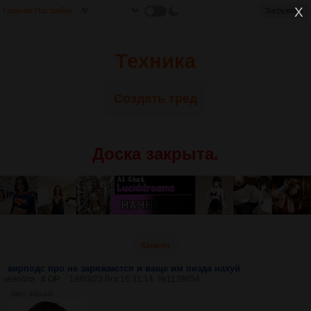
Главная
Настройки
Загружено
Техника
Создать тред
Доска закрыта.
Каталог
аирподс про не заряжаются и ваще им пизда нахуй
чевобля
# OP
19/03/23 Вск 16:31:14
№
1139654
64Кб, 449x449