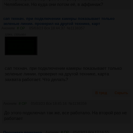
Челябинске. Но куда они потом её, в аффинаж?
сап технач. при подключении камеры показывает только
зеленые линии. проверил на другой технике, карт
Аноним
# OP
05/03/23 Вск 18:44:37
№
1138357
329Кб, 1505x864
сап технач. при подключении камеры показывает только
зеленые линии. проверил на другой технике, карта
захвата работает. Что делать?
В тред
Скрыть
Аноним
# OP
05/03/23 Вск 18:45:16
№
1138358
До этого подключал так же, все работало. На второй раз не
работает
Прошивка принтера
Аноним
# OP
05/03/23 Вск 12:16:55