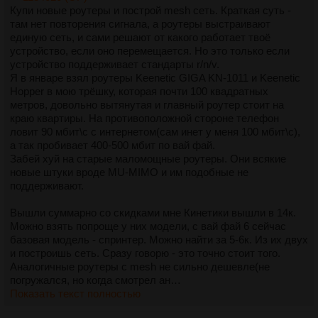
Купи новые роутеры и построй mesh сеть. Краткая суть -
там нет повторения сигнала, а роутеры выстраивают
единую сеть, и сами решают от какого работает твоё
устройство, если оно перемещается. Но это только если
устройство поддерживает стандарты r/n/v.
Я в январе взял роутеры Keenetic GIGA KN-1011 и Keenetic
Hopper в мою трёшку, которая почти 100 квадратных
метров, довольно вытянутая и главный роутер стоит на
краю квартиры. На противоположной стороне телефон
ловит 90 мбит\с с интернетом(сам инет у меня 100 мбит\с),
а так пробивает 400-500 мбит по вай фай.
Забей хуй на старые маломощные роутеры. Они всякие
новые штуки вроде MU-MIMO и им подобные не
поддерживают.
Вышли суммарно со скидками мне Кинетики вышли в 14к.
Можно взять попроще у них модели, с вай фай 6 сейчас
базовая модель - спринтер. Можно найти за 5-6к. Из их двух
и построишь сеть. Сразу говорю - это точно стоит того.
Аналогичные роутеры с mesh не сильно дешевле(не
погружался, но когда смотрел ан…
Показать текст полностью