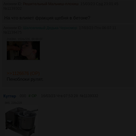
Аноним ID:
Решительный Мальчиш-плохиш
15/03/23 Срд 23:01:45
№
1139302
На что влияет фракция щебня в бетоне?
Аноним ID:
Шаловливый Дядька Черномор
17/03/23 Птн 06:07:11
№
1139475
2193Кб, 1024x576, 00:00:07
>>1126676 (OP)
Пеноблоки рулят.
Куттер
000
# OP
16/03/23 Чтв 07:53:28
№
1139332
6Кб, 220x229