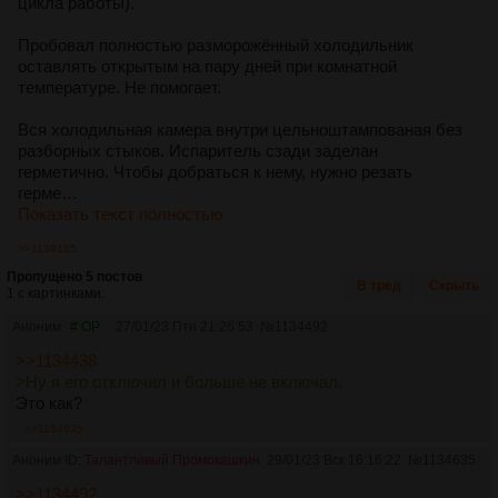
цикла работы).
Пробовал полностью разморожённый холодильник
оставлять открытым на пару дней при комнатной
температуре. Не помогает.
Вся холодильная камера внутри цельноштампованая без
разборных стыков. Испаритель сзади заделан
герметично. Чтобы добраться к нему, нужно резать
герме…
Показать текст полностью
>>1139155
Пропущено 5 постов
В тред
Скрыть
1 с картинками.
Аноним
# OP
27/01/23 Птн 21:26:53
№
1134492
>>1134438
>Ну я его отключил и больше не включал.
Это как?
>>1134635
Аноним ID:
Талантливый Промокашкин
29/01/23 Вск 16:16:22
№
1134635
>>1134492