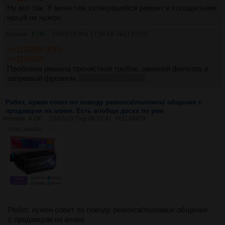
Ну вот так. У меня там затянувшийся ремонт и холодильник
нахуй не нужон.
Аноним
# OP
14/03/23 Втр 17:34:58
№
1139155
>>1132936 (OP)
>>1134357
Проблема решила прочисткой трубок, заменой фильтра и
заправкой фреоном.
Заплатил 2000 грн.
Ребят, нужен совет по поводу ремонта/поломки/ общения с
продавцом на алике. Есть вообще доска по рем
Аноним
# OP
13/03/23 Пнд 08:52:41
№
1138959
327Кб, 640x640
Ребят, нужен совет по поводу ремонта/поломки/ общения
с продавцом на алике.