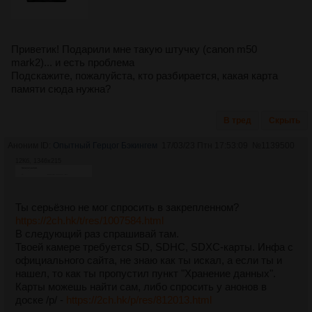
Приветик! Подарили мне такую штучку (canon m50
mark2)... и есть проблема
Подскажите, пожалуйста, кто разбирается, какая карта
памяти сюда нужна?
В тред
Скрыть
Аноним ID:
Опытный Герцог Бэкингем
17/03/23 Птн 17:53:09
№
1139500
12Кб, 1346x215
Ты серьёзно не мог спросить в закрепленном?
https://2ch.hk/t/res/1007584.html
В следующий раз спрашивай там.
Твоей камере требуется SD, SDHC, SDXC-карты. Инфа с
официального сайта, не знаю как ты искал, а если ты и
нашел, то как ты пропустил пункт "Хранение данных".
Карты можешь найти сам, либо спросить у анонов в
доске /p/ -
https://2ch.hk/p/res/812013.html