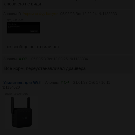
снова его не видит
Аноним ID:
Упрямая Фуу Касуми
05/03/23 Вск 12:22:24
№
1138333
4Кб, 482x162
хз вообще он это или нет
Аноним
# OP
05/03/23 Вск 13:03:25
№
1138334
Всё норм, переустанавливал драйвера
Усилитель для Wi-fi
Аноним
# OP
21/01/23 Суб 17:16:11
№
1134020
407Кб, 3245x3245