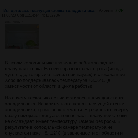
Испортилась плачущая стенка холодильника.
Аноним
# OP
11/01/23 Срд 11:14:44
№
1132936
20Кб, 1080x810
В новом холодильнике правильно работала задняя
плачущая стенка. На ней образовывалась роса (иногда
чуть льда, который оттаивал при паузах) и стекала вниз.
Хорошо поддерживалась температура +3...6°С (в
зависимости от области и цикла работы).
Но спустя несколько лет испортилась плачущая стенка
холодильника. Испаритель отошёл от плачущей стенки
холодильника, кроме верхней части. В результате вверху
сразу намерзает лёд, а основная часть плачущей стенки
не охлаждает, имеет температуру камеры без росы. В
результате в холодильной камере температура не
опускается ниже +8...12°С (в зависимости от области и