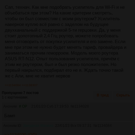
Сап, технач. Как мне подобрать усилитель для Wi-Fi и не
объебаться при этом? На какие критерии смотреть,
чтобы он был совместим с моим роутером? Усилитель
наверное куплю всё равно с заделом на будущее
двухканальный с поддержкой 5-ти герцовки. Да, у меня
стоит допотопный 2,4 Ггц роутер, можете попробовать
меня отговорить от покупки усилителя и его замене. Если
мне при этом не нужно будет менять тариф, провайдера и
заниматься прочим геморроем. Модель моего роутера
ASUS RT-N12. Опыт пользования усилителя, причём с
этим же роутером, был и был резко положителен. Но
первый накрылся, подбирал его не я. Ждать точно такой
же с Али, мне не хватит нервов
>>1134084
>>1138307
Пропущено 7 постов
В тред
Скрыть
1 с картинками.
Аноним
# OP
21/01/23 Суб 17:19:53
№
1134028
Бамп
Аноним ID:
Занудная Мачеха
22/01/23 Вск 09:37:31
№
1134084
>>1134020 (OP)