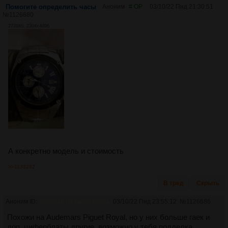
Помогите определить часы
Аноним
# OP
03/10/22 Пнд 21:30:51
№
1126680
2731Кб, 2304x4096
А конкретно модель и стоимость
>>1138262
В тред
Скрыть
Аноним ID:
Опасная Варвара-Краса
03/10/22 Пнд 23:55:12
№
1126686
Похожи на Audemars Piguet Royal, но у них больше гаек и
доп. циферблаты другие, возможно у тебя подделка.