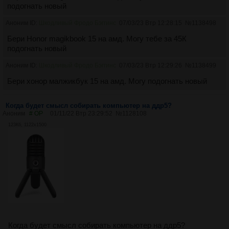
подогнать новый
Аноним ID:
Шкодливый Фродо Бэггинс
07/03/23 Втр 12:28:15
№
1138498
Бери Honor magikbook 15 на амд. Могу тебе за 45К
подогнать новый
Аноним ID:
Шкодливый Фродо Бэггинс
07/03/23 Втр 12:29:26
№
1138499
Бери хонор малжикбук 15 на амд. Могу подогнать новый
Когда будет смысл собирать компьютер на ддр5?
Аноним
# OP
01/11/22 Втр 23:29:52
№
1128108
123Кб, 1122x1500
Когда будет смысл собирать компьютер на ддр5?