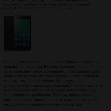
Сап, &#92;t&#92;! В общем порылся у себя недавно в
закромах и надыбал вот это чудо. Включил проверил
Аноним
# OP
03/03/23 Птн 20:21:59
№
1138244
9Кб, 160x212
Сап, \t\! В общем порылся у себя недавно в закромах и
надыбал вот это чудо. Включил проверил и было бы все
ок если не факт того что оказывается эта модель Хуёво
была с заклакладками этими вашими. И тот который я
отыскал тоже не исключение. Ок, подумал я и
отправился на 4пда искать прошивки. И конечно же почти
все ссылки там битые\просроченые а по тем что еще
живы нифига не разберешь. Поэтому прошу анонов здесь
помочь в переустановке прошивки а если быть точнее
инструкцию и ссылки по том как это сделать.