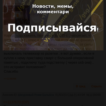
3529Кб, 4032x3024
Народ, подскажите, телевизор tcl 635 c , напрягает, что
лагает смарт , плюс к этому я ещё подключил фоновую
подстветку ambilight light, скачал приложение, от силы
работает около часа , потом лагает, да так ,что нужно
выключать телевизор из розетки . я вот думаю , если я
куплю к нему приставку смарт с большей оперативной
памятью , подключу туда подстветку ( через usb она) ,
это исправит положение?
Спасибо
>>1138098
В тред
Скрыть
Аноним ID:
Шкодливый Рокки Бальбоа
01/03/23 Срд 21:44:09
№
1138098
>>1137670 (OP)