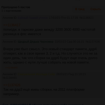
Пропущено 5 постов
В тред
Скрыть
1 с картинками.
Аноним ID:
Буйный Гадкий утенок
17/02/23 Птн 01:17:39
№
1136821
>>1136417
попизди. в таркове даже между 3200 3600 4000 частотой
разница в фпс имеется
Аноним ID:
Щедрый Дядька Черномор
22/02/23 Срд 00:16:21
№
1137426
Вчера уже был смысл. Это новый стандарт памяти, ддр4
отомрет, как в свое время 3, 2 и т.д. Но случится это не за
один день, так что сборки на ддр4 будут еще очень долго
жить, однако с нуля лучше собрать на новой памяти.
>>1138465
Аноним ID:
Сексуальная Изольда Сейр
06/03/23 Пнд 21:18:23
№
1138465
>>1137426
Так на ддр3 ещё живы сборки, на 2011 платформе
например.