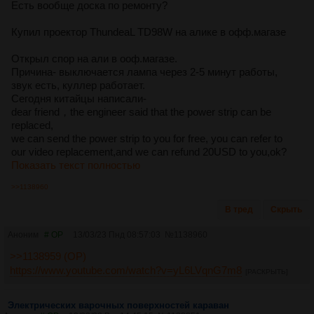
Есть вообще доска по ремонту?
Купил проектор ThundeaL TD98W на алике в офф.магазе
Открыл спор на али в ооф.магазе.
Причина- выключается лампа через 2-5 минут работы,
звук есть, куллер работает.
Сегодня китайцы написали-
dear friend，the engineer said that the power strip can be
replaced,
we can send the power strip to you for free, you can refer to
our video replacement,and we can refund 20USD to you,ok?
Показать текст полностью
>>1138960
В тред
Скрыть
Аноним
# OP
13/03/23 Пнд 08:57:03
№
1138960
>>1138959 (OP)
https://www.youtube.com/watch?v=yL6LVqnG7m8
[РАСКРЫТЬ]
Электрических варочных поверхностей караван