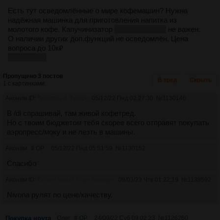
Есть тут осведомлённые о мире кофемашин? Нужна
надёжная машинка для приготовления напитка из
молотого кофе. Капучинизатор
или как его там
не важен.
О наличии других доп.функций не осведомлён. Цена
вопроса до 10к₽
пик рандом
Пропущено 3 постов
В тред
Скрыть
1 с картинками.
Аноним ID:
Туповатый Фигаро
05/12/22 Пнд 02:27:30
№
1130146
В /di спрашивай, там живой кофетред.
Но с твоим бюджетом тебя скорее всего отправят покупать
аэропресс/моку и не лезть в машины.
Аноним
# OP
05/12/22 Пнд 05:51:59
№
1130152
Спасибо
Аноним ID:
Талантливый Иван Быкович
09/03/23 Чтв 01:22:19
№
1138592
Nivona рулят по цене/качеству.
Покупка ноута
Олег
# OP
24/09/22 Суб 09:02:23
№
1126260