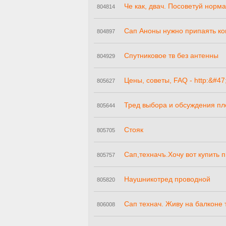
Че как, двач. Посоветуй нор
804814
Сап Аноны нужно припаять ко
804897
Спутниковое тв без антенны
804929
Цены, советы, FAQ - http:&#
805627
Тред выбора и обсуждения пл
805644
Стояк
805705
Сап,техначъ.Хочу вот купить 
805757
Наушникотред проводной
805820
Сап технач. Живу на балконе 
806008