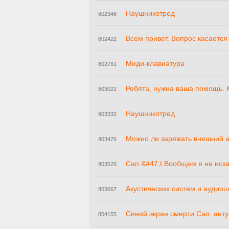
Наушникотред
802346
Всем привет. Вопрос касаетс
802422
Миди-клавиатура
802761
Ребята, нужна ваша помощь. К
803022
Наушникотред
803332
Можно ли заряжать внешний а
803476
Сап &#47;t Вообщем я не искал
803525
Акустических систем и аудиош
803667
Синий экран смерти Сап, анту
804155