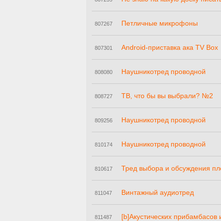
Петличные микрофоны
807267
Android-приставка ака TV Box
807301
Наушникотред проводной
808080
ТВ, что бы вы выбрали? №2
808727
Наушникотред проводной
809256
Наушникотред проводной
810174
Тред выбора и обсуждения пл
810617
Винтажный аудиотред
811047
[b]Акустических прибамбасов 
811487