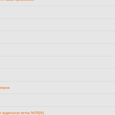
ееров
и аудиоштук ветка №39[/b]