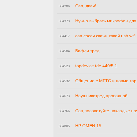
Сап, двач!
804206
Нужно выбрать микрофон для 
804373
сап сосач скажи какой usb wif
804417
Вафли тред
804504
topdevice tde 440/5.1
804523
Общение с МГТС и новые тар
804532
Наушникотред проводной
804673
Сап,посоветуйте накладые на
804766
HP OMEN 15
804805