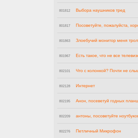
Выбора наушников тред
801812
Посоветуйте, пожалуйста, хо
801817
Злоебучий монитор меня трол
801863
Есть такое, что не все телеви
801967
Что с колонкой? Почти не слы
802101
Интернет
802128
Анон, посеветуй годных планш
802195
антоны, посоветуйте ноутбуко
802209
Петличный Микрофон
802276