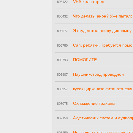
VHS хелпа тред
806422
Что делать, анон? Уже пыталс
806432
Я студентота, пишу дипломну
806577
Сап, ребятки. Требуется пом
806780
ПОМОГИТЕ
806793
Наушникотред проводной
806907
кусок цирконата-титаната-сви
806957
Охлаждение траханья
807075
Акустических систем и аудио
807159
Не знаю на какую доску писат
807259