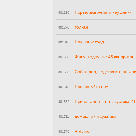
Порвалась жепа и наушники
801228
толкан
801270
Наушникотред
801316
Живу в однушке 45 квадратов, 
801368
Саб народ, подскажите пожал
801506
Посоветуйте ноут
801515
Привет анон. Есть акустика 2
801582
домашнии наушники
801711
Arduino
801748