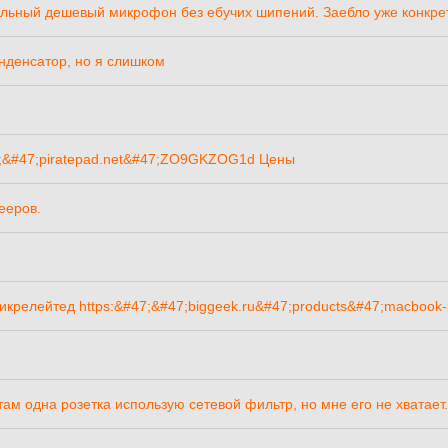
мальный дешевый микрофон без ебучих шипений. Заебло уже конкре
нденсатор, но я слишком
47;&#47;piratepad.net&#47;ZO9GKZOG1d Цены
ееров.
пикрелейтед https:&#47;&#47;biggeek.ru&#47;products&#47;macbook
там одна розетка использую сетевой фильтр, но мне его не хватает