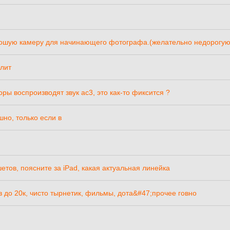
рошую камеру для начинающего фотографа.(желательно недорогую
лит
зоры воспроизводят звук ас3, это как-то фиксится ?
шно, только если в
етов, поясните за iPad, какая актуальная линейка
в до 20к, чисто тырнетик, фильмы, дота&#47;прочее говно