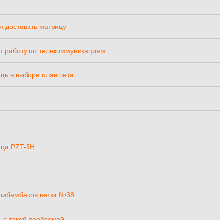
я доставать матрицу
ю работу по телекоммуникациям.
ощь в выборе планшета.
нца PZT-5H
прибамбасов ветка №38
ь с такой проблемой.