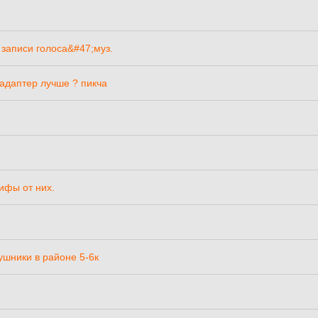
записи голоса&#47;муз.
i адаптер лучше ? пикча
ифы от них.
ушники в районе 5-6к