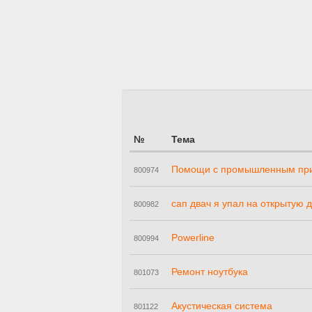
№
Тема
Помощи с промышленным при
800974
сап двач я упал на открытую 
800982
Powerline
800994
Ремонт ноутбука
801073
Акустическая система
801122