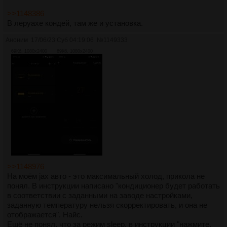
>>1148386
В леруахе кондей, там же и установка.
Аноним
17/06/23 Суб 04:19:06
№
1149333
69Кб, 1080x2400
69Кб, 1080x2400
>>1148976
На моём jax авто - это максимальный холод, прикола не
понял. В инструкции написано "кондиционер будет работать
в соответствии с заданными на заводе настройками,
заданную температуру нельзя скорректировать, и она не
отображается". Найс.
Ещё не понял, что за режим sleep, в инструкции "нажмите,