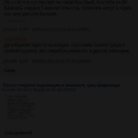
Но учти что тут постинг не такой быстрый, это тебе не /b/
Бампать каждые 5 мин нет смысла. Ответить могут и через
час или два или больше
>>1148617
Аноним
# OP
09/06/23 Птн 00:49:29
№
1148617
>>1148616
Да я бампил просто на каждое опускание своего треда с
первой строчки. Но попробую написать в другие категории
Аноним
# OP
09/06/23 Птн 11:10:16
№
1148638
Бамп
Расчет нагрузок подстанции и мощности трансформатора
Аноним
05/06/23 Пнд 08:49:51
№
1148343
173Кб, 1080x665
Сап дневной