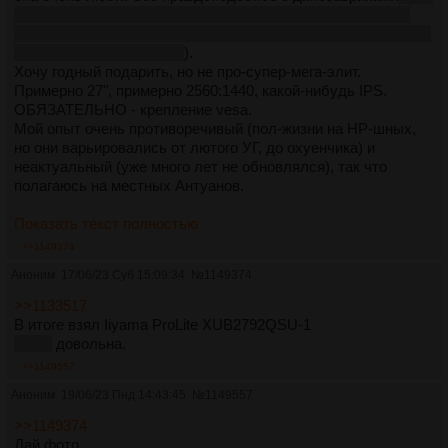
есть такое, где динозавров пытаются изобразить такими,
какими они по-идее были, желательно с учётом актуальных
находок и исследований
).
Хочу годный подарить, но не про-супер-мега-элит.
Примерно 27", примерно 2560:1440, какой-нибудь IPS.
ОБЯЗАТЕЛЬНО - крепление vesa.
Мой опыт очень противоречивый (пол-жизни на HP-шных,
но они варьировались от лютого УГ, до охуенчика) и
неактуальный (уже много лет не обновлялся), так что
полагаюсь на местных Антуанов.
Показать текст полностью
>>1149374
Аноним
17/06/23 Суб 15:09:34
№
1149374
>>1133517
В итоге взял Iiyama ProLite XUB2792QSU-1
Жена
довольна.
>>1149557
Аноним
19/06/23 Пнд 14:43:45
№
1149557
>>1149374
Дай фото