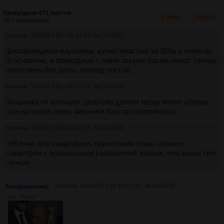
Пропущено 471 постов
В тред
Скрыть
70 с картинками.
Аноним
18/06/23 Вск 00:17:45
№
1149467
Беспроводные наушники, купил простые за 300р и юзаю их
в основном, а проводные с норм звуком басом лежат теперь
постоянно без дела, провод отстой.
Аноним
18/06/23 Вск 00:18:57
№
1149468
Машинка от катышек, реально делает вещи новее убирая
эти катышки, жаль машинка быстро поломалась
Аноним
18/06/23 Вск 00:20:56
№
1149469
VR очки для смартфона, прикольная тема, главное
смартфон с нормальным разрешение экрана, чем выше тем
лучше.
Кондиционер
Аноним
03/06/23 Суб 19:01:42
№
1148256
6Кб, 275x183