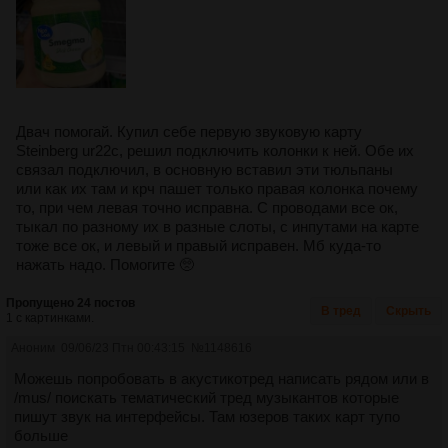
Двач помогай. Купил себе первую звуковую карту
Steinberg ur22c, решил подключить колонки к ней. Обе их
связал подключил, в основную вставил эти тюльпаны
или как их там и крч пашет только правая колонка почему
то, при чем левая точно исправна. С проводами все ок,
тыкал по разному их в разные слоты, с инпутами на карте
тоже все ок, и левый и правый исправен. Мб куда-то
нажать надо. Помогите 🥺
Пропущено 24 постов
В тред
Скрыть
1 с картинками.
Аноним
09/06/23 Птн 00:43:15
№
1148616
Можешь попробовать в акустикотред написать рядом или в
/mus/ поискать тематический тред музыкантов которые
пишут звук на интерфейсы. Там юзеров таких карт тупо
больше