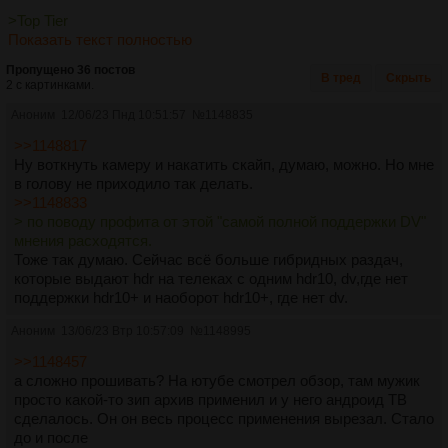
>Top Tier
Показать текст полностью
Пропущено 36 постов
В тред
Скрыть
2 с картинками.
Аноним
12/06/23 Пнд 10:51:57
№
1148835
>>1148817
Ну воткнуть камеру и накатить скайп, думаю, можно. Но мне
в голову не приходило так делать.
>>1148833
> по поводу профита от этой "самой полной поддержки DV"
мнения расходятся.
Тоже так думаю. Сейчас всё больше гибридных раздач,
которые выдают hdr на телеках с одним hdr10, dv,где нет
поддержки hdr10+ и наоборот hdr10+, где нет dv.
Аноним
13/06/23 Втр 10:57:09
№
1148995
>>1148457
а сложно прошивать? На ютубе смотрел обзор, там мужик
просто какой-то зип архив применил и у него андроид ТВ
сделалось. Он он весь процесс применения вырезал. Стало
до и после