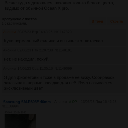
Везде куда я докопался, находил только белого цвета,
видимо от обычной Ocean X pro.
Пропущено 2 постов
В тред
Скрыть
1 с картинками.
Аноним
30/05/23 Втр 14:43:25
№
1147820
Купи нормальный филипс и выкинь этот китаекал
Аноним
02/06/23 Птн 21:07:38
№
1148191
нет, не находил. похуй.
Аноним
14/06/23 Срд 11:35:16
№
1149099
Я для фиолетовый тоже в продаже не вижу. Собираюсь
заказывать черные насадки для неё. Взял называется
эксклюзивный цвет
Samsung SM-R805F 46mm
Аноним
# OP
13/03/23 Пнд 16:46:28
№
1138994
470Кб, 2048x3640