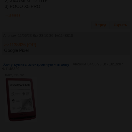
2) XIAOMI MI 12 LITE
3) POCO X5 PRO
>>1148818
В тред
Скрыть
Аноним
11/06/23 Вск 23:10:36
№
1148818
>>1138636 (OP)
Google Pixel
Хочу купить электронную читалку
Аноним
04/06/23 Вск 18:19:07
№
1148329
199Кб, 434x600