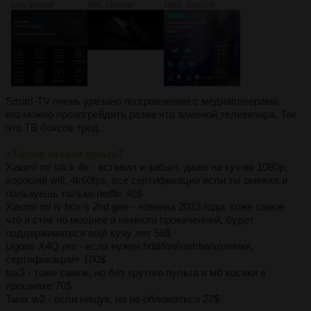
42Кб, 800x800
85Кб, 1200x630
219Кб, 1100x1100
Smart-TV очень урезано по сравнению с медиаплеерами,
его можно проапгрейдить разве что заменой телевизора. Так
что ТВ боксов тред.
>Топчик за свои деньги?
Xiaomi mi stick 4k - вставил и забыл, даже на кухню 1080p,
хороший wifi, 4k60fps, все сертификации если ты омежка и
пользуешь только netflix 40$
Xiaomi mi tv box s 2nd gen - новинка 2023 года, тоже самое
что и стик но мощнее и немного прокаченней, будет
поддерживаться ещё кучу лет 56$
Ugoos X4Q pro - если нужен hdd/lan/samba/колонки,
сертификации+ 100$
tox3 - тоже самое, но без крутого пульта и мб косяки в
прошивке 70$
Tanix w2 - если нищук, но не обломаться 27$