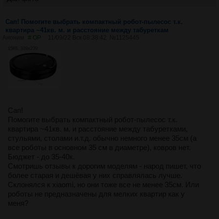
Сап! Помогите выбрать компактный робот-пылесос т.к.
квартира ~41кв. м. и расстояние между табуреткам
Аноним
# OP
11/09/22 Вск 08:38:42
№
1125445
15Кб, 339x239
Сап!
Помогите выбрать компактный робот-пылесос т.к.
квартира ~41кв. м. и расстояние между табуретками,
стульями, столами и.т.д. обычно немного менее 35см (а
все роботы в основном 35 см в диаметре), ковров нет.
Бюджет - до 35-40к.
Смотришь отзывы к дорогим моделям - народ пишет, что
более старая и дешёвая у них справлялась лучше.
Склонялся к xiaomi, но они тоже все не менее 35см. Или
роботы не предназначены для мелких квартир как у
меня?