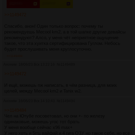
>>1149472
Спасибо, анон! Один только вопрос: почему ты
рекомендуешь Mecool km2, а в той шапке другие девайсы
рекомендуют? Алсо, у меня чёт неприятное ощущение
такое, что эта хуитка сертифицирована Гуглом. Небось
будет прослушивать меня круглосуточно.
>>1149494
Аноним
18/06/23 Вск 13:22:16
№
1149489
>>1149472
И ещё, можешь пж написать, в чём разница, для моих
целей, между Mecool km2 и Tanix w2.
Аноним
18/06/23 Вск 14:10:43
№
1149494
>>1149484
Чел на Ютубе посоветовал, но они +- по железу
одинаковые, можешь угос тот брать
У меня вообще сейчас x96 max+
У него хоть и 5ггц вайфай и 4 гига ОЗУ но такое себе, но все