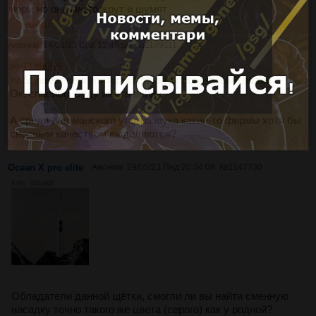
норм но они много жрут и шумят
>>1149111
Аноним
14/06/23 Срд 12:45:50
№
1149111
>>1149059
>обдувают вентилятором фильтр пропитанный водой
Ок, спасибо, буду иметь ввиду
А среди дешманского ультразвука какие-то фирмы хотя бы
сносным качеством выделяются?
Ocean X pro elite
Аноним
29/05/23 Пнд 20:34:08
№
1147730
92Кб, 800x800
Обладатели данной щётки, смогли ли вы найти сменную
насадку точно такого же цвета (серого) как у родной?