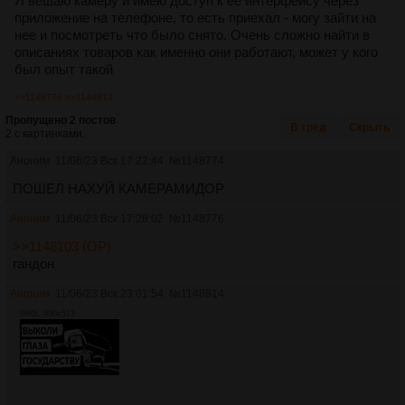
Я вешаю камеру и имею доступ к ее интерфейсу через
приложение на телефоне, то есть приехал - могу зайти на
нее и посмотреть что было снято. Очень сложно найти в
описаниях товаров как именно они работают, может у кого
был опыт такой
>>1148776
>>1148814
Пропущено 2 постов
В тред
Скрыть
2 с картинками.
Аноним
11/06/23 Вск 17:22:44
№
1148774
ПОШЕЛ НАХУЙ КАМЕРАМИДОР
Аноним
11/06/23 Вск 17:28:02
№
1148776
>>1148103 (OP)
гандон
Аноним
11/06/23 Вск 23:01:54
№
1148814
66Кб, 900x513