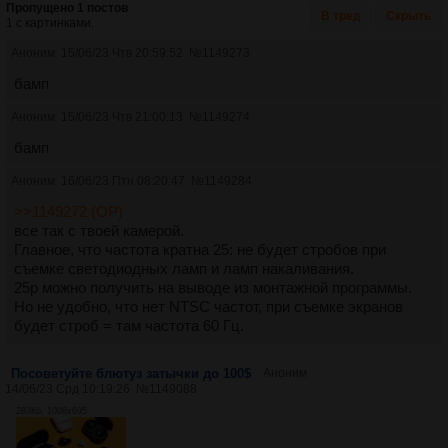
Пропущено 1 постов
В тред
Скрыть
1 с картинками.
Аноним
15/06/23 Чтв 20:59:52
№
1149273
бамп
Аноним
15/06/23 Чтв 21:00:13
№
1149274
бамп
Аноним
16/06/23 Птн 08:20:47
№
1149284
>>1149272 (OP)
все так с твоей камерой.
Главное, что частота кратна 25: не будет стробов при
съемке светодиодных ламп и ламп накаливания.
25p можно получить на выводе из монтажной программы.
Но не удобно, что нет NTSC частот, при съемке экранов
будет строб = там частота 60 Гц.
Посоветуйте блютуз затычки до 100$
Аноним
14/06/23 Срд 10:19:26
№
1149088
283Кб, 1008x695