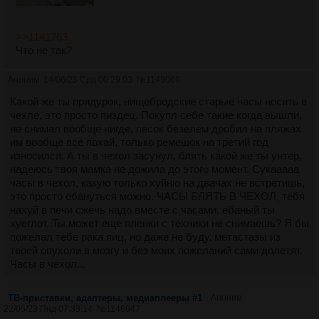
>>1141763
Что не так?
Аноним
14/06/23 Срд 00:29:03
№
1149069
Какой же ты придурок, нищебродские старые часы носить в
чехле, это просто пиздец. Покупл себе такие когда вышли,
не снимал вообще нигде, песок безелем дробил на пляжах
им вообще все похай, только ремешок на третий год
износился. А ты в чехол засунул, блять какой же ты унтер,
надеюсь твоя мамка не дожила до этого момент. Сукааааа
часы в чехол, какую только хуйню на двачах не встретишь,
это просто ебануться можно. ЧАСЫ БЛЯТЬ В ЧЕХОЛ, тебя
нахуй в печи сжечь надо вместе с часами, ебаный ты
хуеглот. Ты может еще пленки с техники не снимаешь? Я бы
пожелал тебе рака яиц, но даже не буду, метастазы из
твоей опухоли в мозгу и без моих пожеланий сами долетят.
Часы в чехол...
ТВ-приставки, адаптеры, медиаплееры #1
Аноним
22/05/23 Пнд 07:33:14
№
1146947