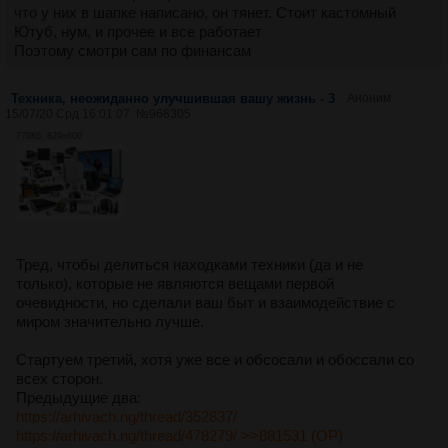
что у них в шапке написано, он тянет. Стоит кастомный
Ютуб, нум, и прочее и все работает
Поэтому смотри сам по финансам
Техника, неожиданно улучшившая вашу жизнь - 3
Аноним
15/07/20 Срд 16:01:07
№
968305
770Кб, 829x600
Тред, чтобы делиться находками техники (да и не
только), которые не являются вещами первой
очевидности, но сделали ваш быт и взаимодействие с
миром значительно лучше.
Стартуем третий, хотя уже все и обсосали и обоссали со
всех сторон.
Предыдущие два:
https://arhivach.ng/thread/352837/
https://arhivach.ng/thread/478279/
>>881531 (OP)