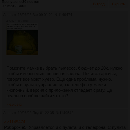
Пропущено 30 постов
В тред
Скрыть
9 с картинками.
Аноним
18/06/23 Вск 09:01:21
№
1149474
465Кб, 1080x1099
Помогите мамке выбрать пылесос, бюджет до 20k, нужно
чтобы именно мыл, основная задача. Почитал архивы,
говорят все моют хуёво. Еще одна проблема, нужно,
чтобы с пульта управлялся, т.к. телефон у мамки
кнопочный, версия с приложения отпадает сразу. Це
реально вообще найти что-то?
>>1149542
Аноним
19/06/23 Пнд 01:22:35
№
1149542
>>1149474
Роборок е5. Управляется и с пульта, и с телефона. С пульта