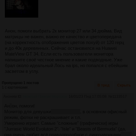
Анон, помоги выбрать 2к монитор 27 или 34 дюйма. Вид
матрицы не важен, важно ее качество и цветопередача
(на корректность отображения цветов похуй) от 120 герц
и до 40к деревянных. Сейчас остановился на Huawei
MateView GT 34. Если есть пользователи монитора
напишите своё честное мнение и какие подводные. Уже
брал около идеальный Лось на ips, но попался с ебейшим
засветом в углу.
Пропущено 1 постов
В тред
Скрыть
1 с картинками.
Аноним ID:
Нежный Павлик Морозов
16/01/23 Пнд 17:05:08
№
1133517
Ан
т
он, помоги!
Монитор для девушки
жене покупаю
, в основном офисный
режим, фотки не раскрашивает и т.п.
Умеренно играет. Самые "сложные" (графически) игры
"Jurrasic World Evoluton 2", "Isle" и "Beasts of Bermuda" (да,
она очень любит всё правдоподобное с динозавриками
ну то