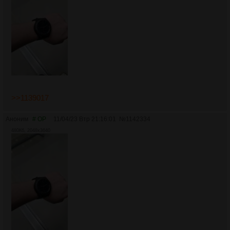
>>1139017
Аноним
# OP
11/04/23 Втр 21:16:01
№
1142334
480Кб, 2048x3640