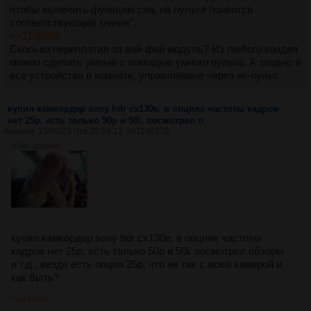
чтобы включить функцию сна, на пульте появится
соответствующий значок".
>>1148981
Сколько переплатил за вай-фай модуль? Из любого кондея
можно сделать умный с помощью умного пульта. А заодно и
все устройства в комнате, управляемые через ик-пульт.
купил камкордер sony hdr cx130e. в опциях частоты кадров
нет 25p, есть только 50p и 50i. посмотрел о
Аноним
15/06/23 Чтв 20:59:12
№
1149272
263Кб, 1280x960
купил камкордер sony hdr cx130e. в опциях частоты
кадров нет 25p, есть только 50p и 50i. посмотрел обзоры
и т.д., везде есть опция 25p, что не так с моей камерой и
как быть?
>>1149284