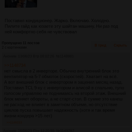
Поставил кондиционер. Жарко. Включаю. Холодно.
Пилите гайд как юзаете эту шайтан машину. Ни раз под
ней комфортно себя не чувствовал
Пропущено 11 постов
В тред
Скрыть
2 с картинками.
Аноним
13/06/23 Втр 08:02:26
№
1148981
>>1148734
нет смысла в 2 инверторе. Обычно внутренний блок это
вентилятор на 5-7 обмоток (скоростей). Хватает на всё.
А вот внешний блок с инвертором я заценил месяц назад.
Поставил TCL 9-ку с инвертором и алисой в спальню, тупо
голосом управляю не поднимаясь на второй этаж. Внешний
блок меняет обороты, а не старт-стоп. В сумме это канеш
не расход не влияет в заметном объеме, но отсутствие
циклов пуска повышает надежность (хотя и так время
жизни кондера >15 лет)
>>1149333
Аноним
16/06/23 Птн 12:20:55
№
1149287