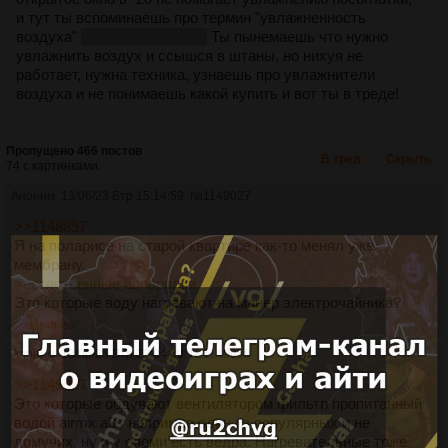
и тут ты вспоминаешь про термин "увлажненность
воздуха"
вьетнам, тайланд.
Ты пынемаешь что нужно
увлажнить воздух и ссышся в штаны, но нихуя не
работает, нужна техника, узнаешь про увлажнители
воздуха и не понимаешь какой купить и вот ты в треде!
Пропущено 466 постов
В тред
Скрыть
74 с картинками.
Аноним
13/06/23 Втр 15:14:59
№
1149027
>>1148897
Я на поларисе на старой квартире как-то менял уже
мембрану.
>естественные испарялки
Это которые воду нагревают на манер электрочайника?
>>1149059
Аноним
13/06/23 Втр 22:04:39
№
1149059
>>1149027
Это которые обдувают вентилятором фильтр пропитанный
водой airmx a3s например один из популярных и не
ломучих, ну и у сяоми есть ведра. Нагревательные тоже