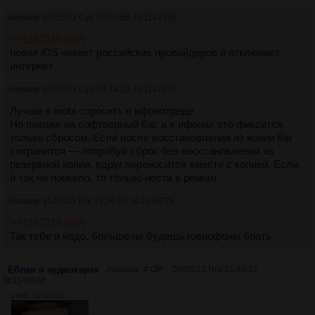
Аноним
27/05/23 Суб 00:03:56
№
1147426
>>1147219 (OP)
новая iOS чекает российских провайдеров и отключает
интернет
Аноним
27/05/23 Суб 00:44:23
№
1147431
Лучше в mobi спросить в ифонотреде
Но похоже на софтверный баг, а в ифонах это фиксится
только сбросом. Если после восстановления из копии баг
сохранится — попробуй сброс без восстановления из
резервной копии, вдруг переносится вместе с копией. Если
и так не помогло, то только нести в ремонт
Аноним
11/06/23 Вск 17:26:18
№
1148775
>>1147219 (OP)
Так тебе и надо, больше не будешь говнофоны брать.
Еблан и аудиокарта
Аноним
# OP
08/06/23 Чтв 21:48:27
№
1148584
216Кб, 1079x1074