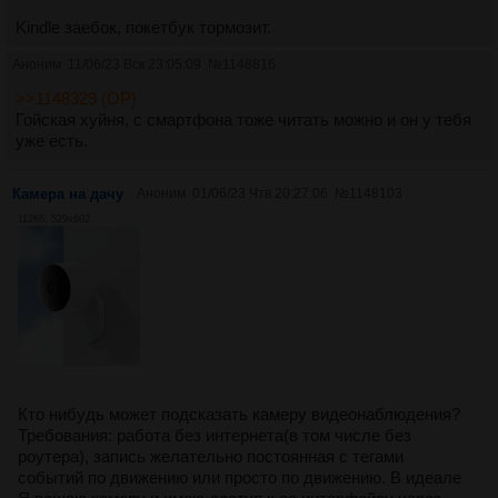
Kindle заебок, покетбук тормозит.
Аноним
11/06/23 Вск 23:05:09
№
1148816
>>1148329 (OP)
Гойская хуйня, с смартфона тоже читать можно и он у тебя
уже есть.
Камера на дачу
Аноним
01/06/23 Чтв 20:27:06
№
1148103
112Кб, 529x602
Кто нибудь может подсказать камеру видеонаблюдения?
Требования: работа без интернета(в том числе без
роутера), запись желательно постоянная с тегами
событий по движению или просто по движению. В идеале