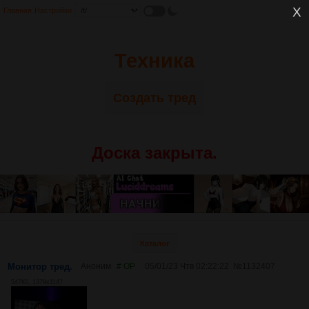
Главная
Настройки
Техника
Создать тред
Доска закрыта.
Каталог
Монитор тред.
Аноним
# OP
05/01/23 Чтв 02:22:22
№
1132407
547Кб, 1379x1147