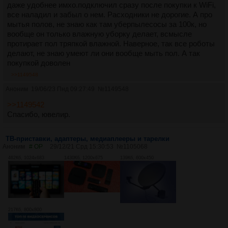
даже удобнее имхо.подключил сразу после покупки к WiFi,
все наладил и забыл о нем. Расходники не дорогие. А про
мытья полов, не знаю как там уберпылесосы за 100к, но
вообще он только влажную уборку делает, всмысле
протирает пол тряпкой влажной. Наверное, так все роботы
делают, не знаю умеют ли они вообще мыть пол. А так
покупкой доволен
>>1149548
Аноним
19/06/23 Пнд 09:27:49
№
1149548
>>1149542
Спасибо, ювелир.
ТВ-приставки, адаптеры, медиаплееры и тарелки
Аноним
# OP
29/12/21 Срд 15:30:53
№
1105068
462Кб, 1024x683
1430Кб, 1200x675
139Кб, 600x450
217Кб, 800x800