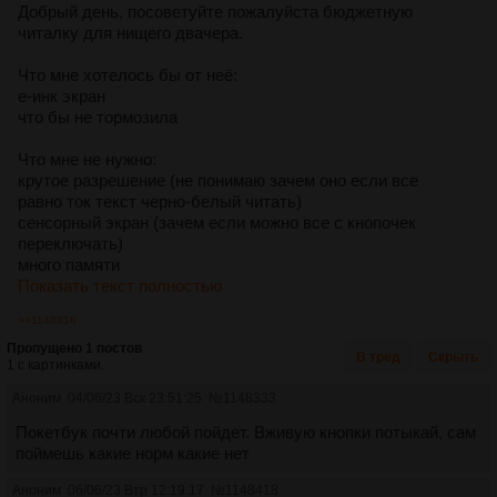
Добрый день, посоветуйте пожалуйста бюджетную
читалку для нищего двачера.
Что мне хотелось бы от неё:
е-инк экран
что бы не тормозила
Что мне не нужно:
крутое разрешение (не понимаю зачем оно если все
равно ток текст черно-белый читать)
сенсорный экран (зачем если можно все с кнопочек
переключать)
много памяти
Показать текст полностью
>>1148816
Пропущено 1 постов
В тред
Скрыть
1 с картинками.
Аноним
04/06/23 Вск 23:51:25
№
1148333
Покетбук почти любой пойдет. Вживую кнопки потыкай, сам
поймешь какие норм какие нет
Аноним
06/06/23 Втр 12:19:17
№
1148418