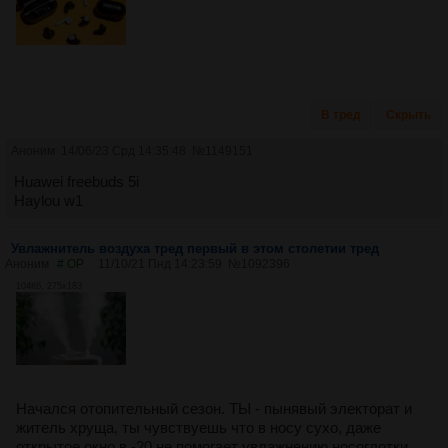
В тред
Скрыть
Аноним
14/06/23 Срд 14:35:48
№
1149151
Huawei freebuds 5i
Haylou w1
Увлажнитель воздуха тред первый в этом столетии тред
Аноним
# OP
11/10/21 Пнд 14:23:59
№
1092396
104Кб, 275x183
Начался отопительный сезон. ТЫ - пынявый электорат и
житель хруща, ты чувствуешь что в носу сухо, даже
открытое окно в -20 не помогает увлажнению носоглотки,