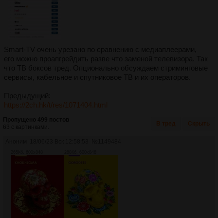
Smart-TV очень урезано по сравнению с медиаплеерами,
его можно проапгрейдить разве что заменой телевизора. Так
что ТВ боксов тред. Опционально обсуждаем стриминговые
сервисы, кабельное и спутниковое ТВ и их операторов.
Предыдущий:
https://2ch.hk/t/res/1071404.html
Пропущено 499 постов
В тред
Скрыть
63 с картинками.
Аноним
18/06/23 Вск 12:58:53
№
1149484
265Кб, 600x848
288Кб, 600x848