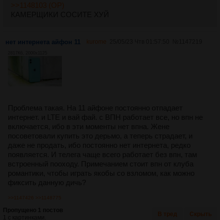
>>1148103 (OP)
КАМЕРЩИКИ СОСИТЕ ХУЙ
нет интернета айфон 11
kurome
25/05/23 Чтв 01:57:50
№
1147219
2817Кб, 2000x1125
Проблема такая. На 11 айфоне постоянно отпадает
интернет. и LTE и вай фай. с ВПН работает все, но впн не
включается, ибо в эти моменты нет впна. Жене
посоветовали купить это дерьмо, а теперь страдает, и
даже не продать, ибо постоянно нет интернета, редко
появляется. И телега чаще всего работает без впн, там
встроенный пооходу. Примечанием стоит впн от клуба
романтики, чтобы играть якобы со взломом, как можно
фиксить данную дичь?
>>1147426
>>1148775
Пропущено 1 постов
В тред
Скрыть
1 с картинками.