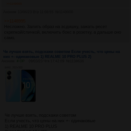
>>1149000
Аноним
13/06/23 Втр 11:08:55
№
1149000
>>1148995
Несложно. Залить образ на эсдишку, зажать ресет
скрепкой/спичкой, включить бокс в розетку, а дальше оно
само.
Че лучше взять, подскажи советом Если учесть, что цены на
них +- одинаковые 1) REALME 10 PRO PLUS 2)
Аноним
# OP
09/03/23 Чтв 17:42:09
№
1138636
94Кб, 292x300
Че лучше взять, подскажи советом
Если учесть, что цены на них +- одинаковые
1) REALME 10 PRO PLUS