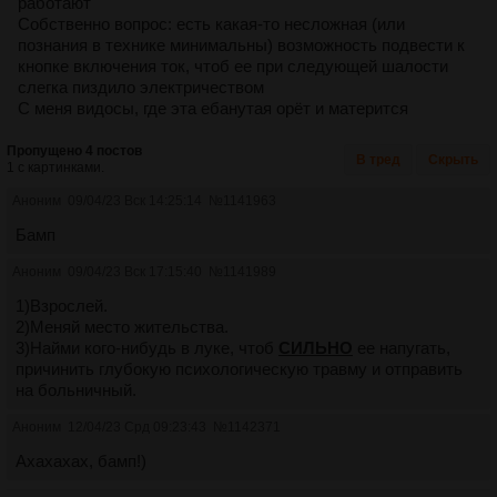
работают
Собственно вопрос: есть какая-то несложная (или
познания в технике минимальны) возможность подвести к
кнопке включения ток, чтоб ее при следующей шалости
слегка пиздило электричеством
С меня видосы, где эта ебанутая орёт и матерится
Пропущено 4 постов
В тред
Скрыть
1 с картинками.
Аноним
09/04/23 Вск 14:25:14
№
1141963
Бамп
Аноним
09/04/23 Вск 17:15:40
№
1141989
1)Взрослей.
2)Меняй место жительства.
3)Найми кого-нибудь в луке, чтоб
СИЛЬНО
ее напугать,
причинить глубокую психологическую травму и отправить
на больничный.
Аноним
12/04/23 Срд 09:23:43
№
1142371
Ахахахах, бамп!)