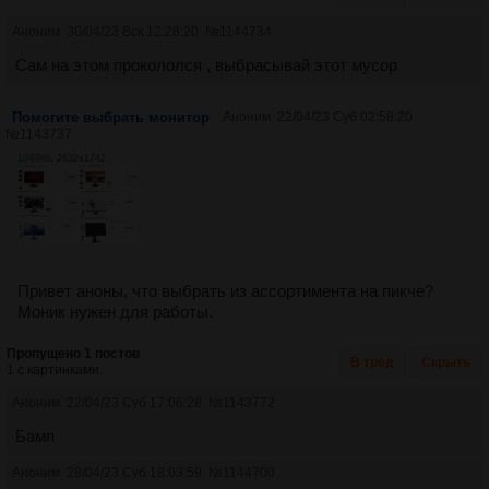
Аноним
30/04/23 Вск 12:28:20
№
1144734
Сам на этом прокололся , выбрасывай этот мусор
Помогите выбрать монитор
Аноним
22/04/23 Суб 02:58:20
№
1143737
1049Кб, 2632x1742
Привет аноны, что выбрать из ассортимента на пикче?
Моник нужен для работы.
Пропущено 1 постов
В тред
Скрыть
1 с картинками.
Аноним
22/04/23 Суб 17:06:28
№
1143772
Бамп
Аноним
29/04/23 Суб 18:03:59
№
1144700