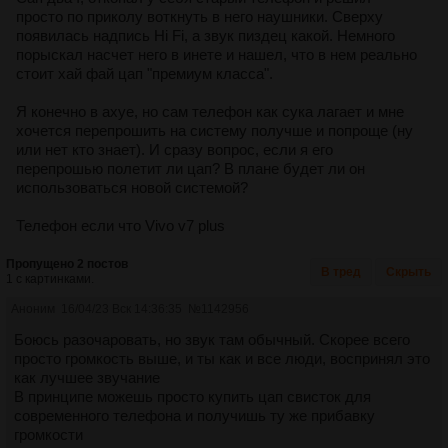
просто по приколу воткнуть в него наушники. Сверху
появилась надпись Hi Fi, а звук пиздец какой. Немного
порыскал насчет него в инете и нашел, что в нем реально
стоит хай фай цап "премиум класса".
Я конечно в ахуе, но сам телефон как сука лагает и мне
хочется перепрошить на систему получше и попроще (ну
или нет кто знает). И сразу вопрос, если я его
перепрошью полетит ли цап? В плане будет ли он
использоваться новой системой?
Телефон если что Vivo v7 plus
Пропущено 2 постов
В тред
Скрыть
1 с картинками.
Аноним
16/04/23 Вск 14:36:35
№
1142956
Боюсь разочаровать, но звук там обычный. Скорее всего
просто громкость выше, и ты как и все люди, воспринял это
как лучшее звучание
В принципе можешь просто купить цап свисток для
современного телефона и получишь ту же прибавку
громкости