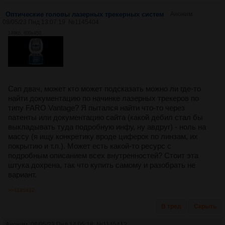
Оптические головы лазерных трекерных систем
Аноним
08/05/23 Пнд 13:07:19
№
1145404
149Кб, 800x450
Сап двач, может кто может подсказать можно ли где-то
найти документацию по начинке лазерных трекеров по
типу FARO Vantage? Я пытался найти что-то через
патенты или документацию сайта (какой дебил стал бы
выкладывать туда подробную инфу, ну авдруг) - ноль на
массу (я ищу конкретику вроде циферок по линзам, их
покрытию и т.п.). Может есть какой-то ресурс с
подробным описанием всех внутренностей? Стоит эта
штука дохрена, так что купить самому и разобрать не
вариант.
>>1145412
В тред
Скрыть
Аноним
08/05/23 Пнд 14:05:18
№
1145412