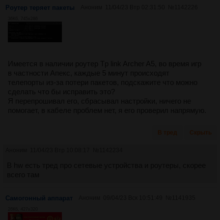
Роутер теряет пакеты
Аноним
11/04/23 Втр 02:31:50
№
1142226
36Кб, 745x286
Имеется в наличии роутер Tp link Archer A5, во время игр
в частности Апекс, каждые 5 минут происходят
телепорты из-за потери пакетов, подскажите что можно
сделать что бы исправить это?
Я перепрошивал его, сбрасывал настройки, ничего не
помогает, в кабеле проблем нет, я его проверил напрямую.
В тред
Скрыть
Аноним
11/04/23 Втр 10:08:17
№
1142234
В hw есть тред про сетевые устройства и роутеры, скорее
всего там
Самогонный аппарат
Аноним
09/04/23 Вск 10:51:49
№
1141935
26Кб, 427x320