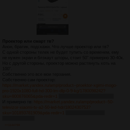
Проектор или смарт тв?
Анон, братик, подскажи. Что лучше проектор или тв?
С одной стороны телек не будет тупить со временем, ему
не нужен экран и блэкаут шторы, стоит 50" примерно 30-40к.
Но с другой стороны, проектор можно растянуть хоть на
100".
Собственно это все мои терзания.
Собственно сам проектор:
https://market.yandex.ru/amp/product--proektor-xgimi-mogo-
pro-1920x1080-full-hd-300-lm-dlp-0-9-kg/1780098242?
sku=800876065&pda-redir=1
таскать его я не собираюсь
И примерно тв:
https://market.yandex.ru/amp/product--50-
televizor-xiaomi-tv-a2-50-led-hdr/1802430753?
sku=101893781909&pda-redir=1
его таскать тоже не
собираюсь. Лол
>>1144768