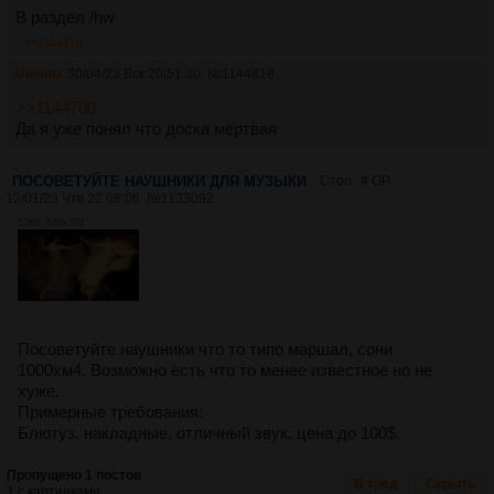
В раздел /hw
>>1144818
Аноним
30/04/23 Вск 20:51:30
№
1144818
>>1144700
Да я уже понял что доска мёртвая
ПОСОВЕТУЙТЕ НАУШНИКИ ДЛЯ МУЗЫКИ
Стол
# OP
12/01/23 Чтв 22:08:06
№
1133092
52Кб, 640x381
Посоветуйте наушники что то типо маршал, сони
1000хм4. Возможно есть что то менее известное но не
хуже.
Примерные требования:
Блютуз, накладные, отличный звук, цена до 100$.
Пропущено 1 постов
В тред
Скрыть
1 с картинками.