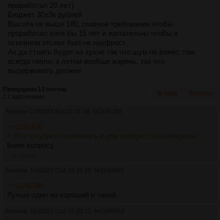
проработал 20 лет)
Бюджет 30±3к рублей
Высота не выше 180, главное требования чтобы
проработал хотя бы 15 лет и желательно чтобы в
основном отсеке был не ноуфрост
Ах да стоять будет на кухне так что шум не важет, там
всегда тепло, а летом вообще жарень, так что
выдерживать должен
Пропущено 13 постов
В тред
Скрыть
2 с картинками.
Аноним
07/05/23 Вск 03:31:09
№
1145288
>>1141410
> Или я хуйней занимаюсь и два компрессора нинужны?
Бамп вопросу
>>1145562
Аноним
10/05/23 Срд 15:15:10
№
1145562
>>1145288
Лучше один но хороший и тихий
Аноним
10/05/23 Срд 15:20:12
№
1145563