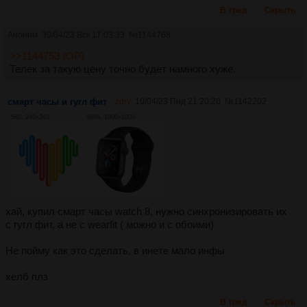
В тред
Скрыть
Аноним
30/04/23 Вск 17:03:33
№
1144768
>>1144753 (OP)
Телек за такую цену точно будет намного хуже.
смарт часы и гугл фит
zdrv
10/04/23 Пнд 21:20:26
№
1142202
5Кб, 240x240
88Кб, 1000x1000
хай, купил смарт часы watch 8, нужно синхронизировать их
с гугл фит, а не с wearfit ( можно и с обоими)
Не пойму как это сделать, в инете мало инфы
хелб плз
В тред
Скрыть