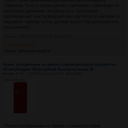
тормозов. То есть нужно делать сцепление, зависящее от
источника движения. Но здесь есть логическое
противоречие: а если ведущий вал крутится по часовой, а
ведомый - против, то как должно быть? Расцепление или
зацепление?
Аноним
12/05/23 Птн 00:07:52
№
1145759
>>1145512 (OP)
Чекай "обгонная муфта"
Нужен холодильник на замену старому(который проработал
20 лет) Бюджет 30±3к рублей Высота не выше 18
Аноним
# OP
01/02/23 Срд 19:14:23
№
1134883
85Кб, 1000x1000
Нужен холодильник на замену старому(который