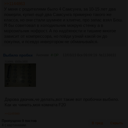
>>1144863
У меня с родителями было 4 Самсунга, за 10-15 лет два
померли, купил ещё два Самсунга примерно такого же
класса, но они стали шумнее и хлипче, про запас взял Бош.
Я бы советовал в холодильник мокрую стенку а в
морозильник нофрост. А по надёжности и тишине многое
зависит от компрессора, но пойди узнай какой он до
покупки, и псевдо инвертором не обманывайся.
Выбило пробки
Аноним
# OP
12/03/23 Вск 09:09:19
№
1138831
3186Кб, 4000x3000
Дарова двачик,че делать,вот такие вот пробочки выбило.
Как их чинить,моя комната F20
>>1145560
Пропущено 9 постов
В тред
Скрыть
4 с картинками.