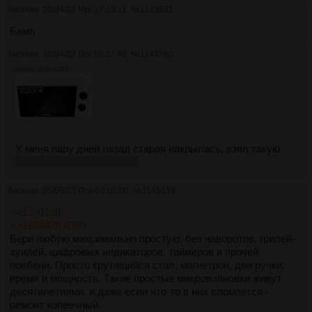
Аноним
20/04/23 Чтв 17:13:11
№
1143531
Бамп
Аноним
30/04/23 Вск 16:27:48
№
1144760
998Кб, 1836x1076
У меня пару дней назад старая накрылась, взял такую
чисто дизайн понравился
.
Аноним
05/05/23 Птн 01:02:00
№
1145138
>>1140718
>>1134426 (OP)
Бери любую максимально простую, без наворотов, грилей-
хуилей, цифровых индикаторов, таймеров и прочей
поебени. Просто крутящийся стол, магнетрон, две ручки:
время и мощность. Такие простые микроволновки живут
десятилетиями, и даже если что-то в них сломается -
ремонт копеечный.