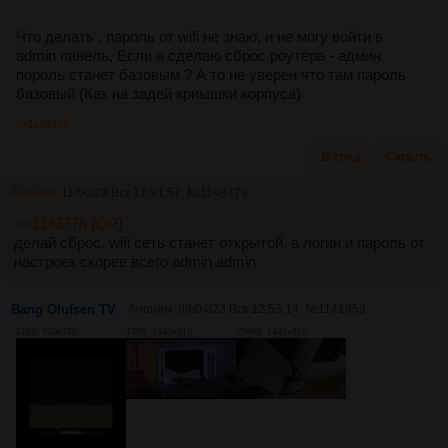
Что делать , пароль от wifi не знаю, и не могу войти в
admin панель, Если я сделаю сброс роутера - админ
пороль станет базовым ? А то не уверен что там пароль
базовый (Как на задей криышки корпуса)
>>1148779
В тред
Скрыть
Аноним
11/06/23 Вск 17:31:57
№
1148779
>>1143778 (OP)
делай сброс, wifi сеть станет открытой, а логин и пароль от
настроек скорее всего admin admin
Bang Olufsen TV
Аноним
09/04/23 Вск 12:53:14
№
1141953
21Кб, 720x720
74Кб, 1440x810
259Кб, 1440x810