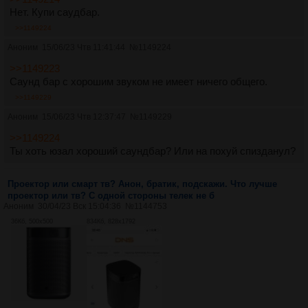
Нет. Купи саудбар.
>>1149224
Аноним
15/06/23 Чтв 11:41:44
№
1149224
>>1149223
Саунд бар с хорошим звуком не имеет ничего общего.
>>1149229
Аноним
15/06/23 Чтв 12:37:47
№
1149229
>>1149224
Ты хоть юзал хороший саундбар? Или на похуй спизданул?
Проектор или смарт тв? Анон, братик, подскажи. Что лучше
проектор или тв? С одной стороны телек не б
Аноним
30/04/23 Вск 15:04:36
№
1144753
36Кб, 500x500
834Кб, 828x1792