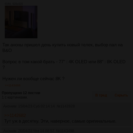
81Кб, 828x828
Так аноны пришел день купить новый телек, выбор пал на
B&O
Вопрос в том какой брать - 77" : 4K OLED или 88” : 8K OLED
?
Нужен ли вообще сейчас 8K ?
>>1143498
Пропущено 12 постов
В тред
Скрыть
1 с картинками.
Аноним
15/04/23 Суб 02:14:14
№
1142828
>>1142682
Тут уж в десятку. Эти, наверное, самые оригинальные.
Аноним
20/04/23 Чтв 14:08:57
№
1143498