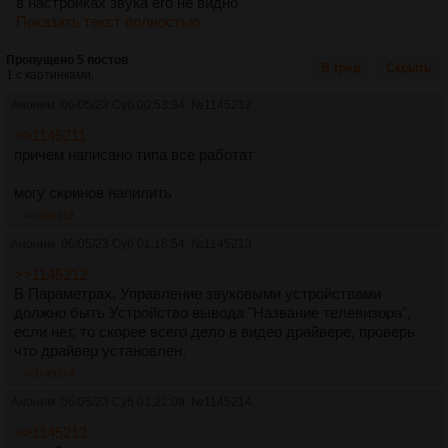
в настройках звука его не видно
Показать текст полностью
Пропущено 5 постов
В тред
Скрыть
1 с картинками.
Аноним
06/05/23 Суб 00:53:34
№
1145212
>>1145211
причем написано типа все работат
могу скринов напилить
>>1145213
Аноним
06/05/23 Суб 01:16:54
№
1145213
>>1145212
В Параметрах, Управление звуковыми устройствами
должно быть Устройство вывода "Название телевизора",
если нет, то скорее всего дело в видео драйвере, проверь
что драйвер установлен.
>>1145214
Аноним
06/05/23 Суб 01:22:09
№
1145214
>>1145213