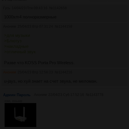
Гусь
14/04/23 Птн 09:43:16
№
1142658
1000xm4 полноразмерные
Аноним
25/04/23 Втр 07:31:24
№
1144158
>для музыки
>Блютуз
>накладные
>отличный звук
Разве что KOSS Porta Pro Wireless.
Аноним
25/04/23 Втр 12:56:23
№
1144216
u-jays, но хуй знает на счет звука, не меломан.
Админ Пароль
Аноним
22/04/23 Суб 17:52:16
№
1143778
63Кб, 650x488