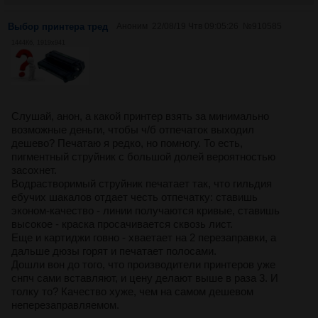
Выбор принтера тред
Аноним
22/08/19 Чтв 09:05:26
№
910585
1444Кб, 1919x941
Слушай, анон, а какой принтер взять за минимально
возможные деньги, чтобы ч/б отпечаток выходил
дешево? Печатаю я редко, но помногу. То есть,
пигментный струйник с большой долей вероятностью
засохнет.
Водрастворимый струйник печатает так, что гильдия
ебучих шакалов отдает честь отпечатку: ставишь
эконом-качество - линии получаются кривые, ставишь
высокое - краска просачивается сквозь лист.
Еще и картиджи говно - хваетает на 2 перезаправки, а
дальше дюзы горят и печатает полосами.
Дошли вон до того, что производители принтеров уже
снпч сами вставляют, и цену делают выше в раза 3. И
толку то? Качество хуже, чем на самом дешевом
неперезаправляемом.