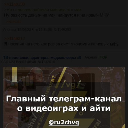
>>1149199
>Но основная рабочая машина это мак,
Ну раз есть деньги на мак, найдутся и на новый МФУ
>>1149252
Аноним
15/06/23 Чтв 15:11:38
№
1149252
>>1149212
Я накопил на него как раз за счет экономии на новых мфу.
ТВ-приставки, адаптеры, медиаплееры #0
Аноним
# OP
08/01/23 Вск 03:40:48
№
1132610
462Кб, 1024x683
211Кб, 930x480
150Кб, 1200x1200
774Кб, 1532x990