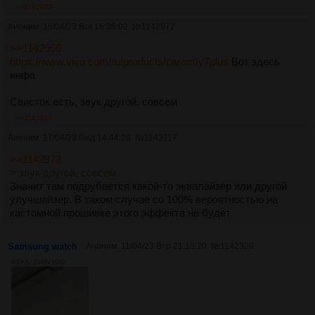
>>1142972
Аноним
16/04/23 Вск 16:36:02
№
1142972
>>1142956
https://www.vivo.com/ru/products/param/v7plus
Вот здесь
инфа
Свисток есть, звук другой, совсем
>>1143117
Аноним
17/04/23 Пнд 14:44:28
№
1143117
>>1142972
> звук другой, совсем
Значит там подрубается какой-то эквалайзер или другой
улучшайзер. В таком случае со 100% вероятностью на
кастомной прошивке этого эффекта не будет
Samsung watch
Аноним
11/04/23 Втр 21:13:20
№
1142329
480Кб, 2048x3640