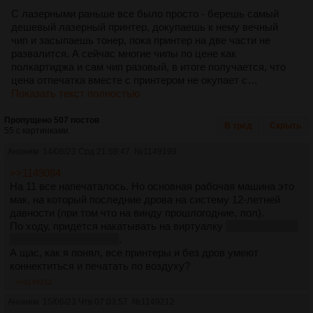
С лазерными раньше все было просто - берешь самый
дешевый лазерный принтер, докупаешь к нему вечный
чип и засыпаешь тонер, пока принтер на две части не
развалится. А сейчас многие чипы по цене как
полкартиджа и сам чип разовый, в итоге получается, что
цена отпечатка вместе с принтером не окупает с…
Показать текст полностью
Пропущено 507 постов
В тред
Скрыть
55 с картинками.
Аноним
14/06/23 Срд 21:59:47
№
1149199
>>1149084
На 11 все напечаталось. Но основная рабочая машина это
мак, на который последние дрова на систему 12-летней
давности (при том что на винду прошлогодние, лол).
По ходу, придется накатывать на виртуалку
там как раз че-
то типа семерки вроде
.
А щас, как я понял, все принтеры и без дров умеют
коннектиться и печатать по воздуху?
>>1149212
Аноним
15/06/23 Чтв 07:03:57
№
1149212