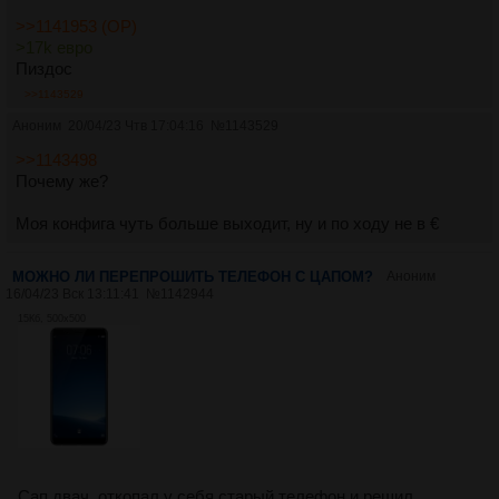
>>1141953 (OP)
>17k евро
Пиздос
>>1143529
Аноним
20/04/23 Чтв 17:04:16
№
1143529
>>1143498
Почему же?
Моя конфига чуть больше выходит, ну и по ходу не в €
МОЖНО ЛИ ПЕРЕПРОШИТЬ ТЕЛЕФОН С ЦАПОМ?
Аноним
16/04/23 Вск 13:11:41
№
1142944
15Кб, 500x500
Сап двач, откопал у себя старый телефон и решил