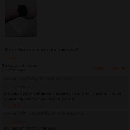
И что? Вы хотите сказать, так хуже?
>>1142442
Пропущено 5 постов
В тред
Скрыть
2 с картинками.
Аноним
12/04/23 Срд 21:23:48
№
1142442
>>1142329 (OP)
В разы. Турбо уебищно и дешево стали выглядеть. После
хромированной стальной классики.
>>1142964
Аноним
# OP
16/04/23 Вск 15:12:49
№
1142964
>>1142442
Ну значит я турбоуебище