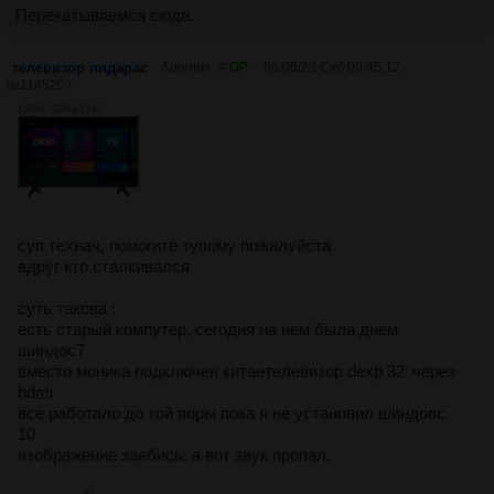
Перекатываемся сюда.
телевизор пидарас
Аноним
# OP
06/05/23 Суб 00:45:12
№
1145207
192Кб, 2000x1340
суп технач, помогите тупому пожалуйста
вдруг кто сталкивался
суть такова :
есть старый компутер, сегодня на нем была днем
шиндос7
вместо моника подключен китаетелевизор dexp 32' через
hdmi
все работало до той поры пока я не установил шиндовс
10
изображение заебись, а вот звук пропал.