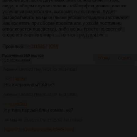
сюда, в общем случае если вы гей/перфекционист, или же
успешный разработчик, который, естественно, будет
разрабатывать на маке (выше jetbrains-поделие заставляет
мак взлетать при сборке проекта или у xcode постоянно
отваливается подсветка), либо же вы просто на светлой
стороне железного мира — то этот тред для вас.
Прошлый:
>>1119357 (OP)
Пропущено 560 постов
В тред
Скрыть
61 с картинками.
Аноним
19/06/23 Пнд 14:51:25
№
1149561
>>1148856
Вы американцы? Айти?
Аноним
19/06/23 Пнд 20:51:09
№
1149582
>>1149560
Ну типа первый блин комом, не?
## Mod ##
23/06/23 Птн 15:25:56
№
1149903
https://2ch.hk/hw/res/6573688.html