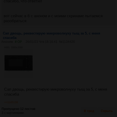
спасибо, что ответил
вот сейчас в б с аноном и с моими скринаме пытаемся
разобраться
Сап двощь, реквестирую микроволнуху тыщ за 5, с меня
спасиба
Аноним
# OP
26/01/23 Чтв 18:16:41
№
1134426
94Кб, 2000x2000
Сап двощь, реквестирую микроволнуху тыщ за 5, с меня
спасиба
>>1145138
Пропущено 12 постов
В тред
Скрыть
3 с картинками.