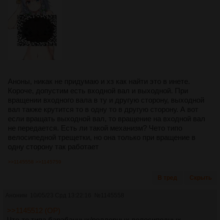
Аноны, никак не придумаю и хз как найти это в инете.
Короче, допустим есть входной вал и выходной. При
вращении входного вала в ту и другую сторону, выходной
вал также крутится то в одну то в другую сторону. А вот
если вращать выходной вал, то вращение на входной вал
не передается. Есть ли такой механизм? Чето типо
велосипедной трещетки, но она только при вращение в
одну сторону так работает
>>1145558
>>1145759
В тред
Скрыть
Аноним
10/05/23 Срд 13:22:16
№
1145558
>>1145512 (OP)
Что-то типа барабанных/роллерных велосипедных