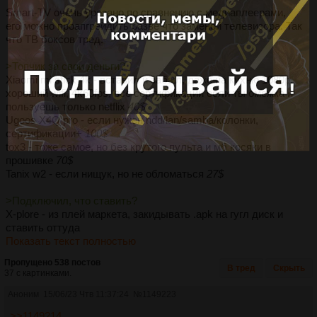
Smart-TV очень урезано по сравнению с медиаплеерами,
его можно проапгрейдить разве что заменой телевизора. Так
что ТВ боксов тред.
>Топчик за свои деньги?
Xiaomi mi stick 4k - вставил и забыл, даже на кухню 1080p,
хороший wifi, 4k60fps, все сертификации если ты омежка и
пользуешь только netflix
40$
Ugoos X4Q pro - если нужен hdd/lan/samba/колонки,
сертификации+
100$
tox3 - тоже самое, но без крутого пульта и мб косяки в
прошивке
70$
Tanix w2 - если нищук, но не обломаться
27$
>Подключил, что ставить?
X-plore - из плей маркета, закидывать .apk на гугл диск и
ставить оттуда
Показать текст полностью
Пропущено 538 постов
В тред
Скрыть
37 с картинками.
Аноним
15/06/23 Чтв 11:37:24
№
1149223
>>1149214