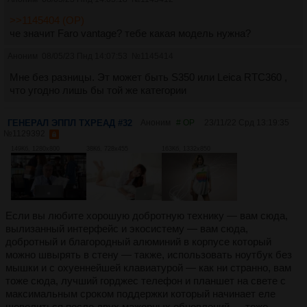
>>1145404 (OP)
че значит Faro vantage? тебе какая модель нужна?
Аноним
08/05/23 Пнд 14:07:53
№
1145414
Мне без разницы. Эт может быть S350 или Leica RTC360 ,
что угодно лишь бы той же категории
ГЕНЕРАЛ ЭППЛ ТХРЕАД #32
Аноним
# OP
23/11/22 Срд 13:19:35
№
1129392
149Кб, 1280x800
38Кб, 728x455
163Кб, 1332x850
Если вы любите хорошую добротную технику — вам сюда,
вылизанный интерфейс и экосистему — вам сюда,
добротный и благородный алюминий в корпусе который
можно швырять в стену — также, использовать ноутбук без
мышки и с охуеннейшей клавиатурой — как ни странно, вам
тоже сюда, лучший горджес телефон и планшет на свете с
максимальным сроком поддержки который начинает еле
шевелиться после двух мажорных обновлений — тоже