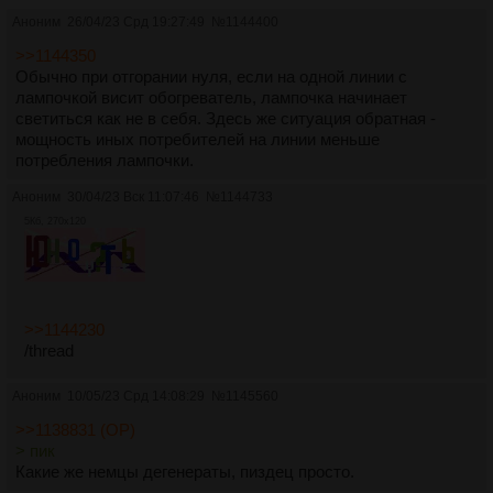
Аноним
26/04/23 Срд 19:27:49
№
1144400
>>1144350
Обычно при отгорании нуля, если на одной линии с
лампочкой висит обогреватель, лампочка начинает
светиться как не в себя. Здесь же ситуация обратная -
мощность иных потребителей на линии меньше
потребления лампочки.
Аноним
30/04/23 Вск 11:07:46
№
1144733
5Кб, 270x120
>>1144230
/thread
Аноним
10/05/23 Срд 14:08:29
№
1145560
>>1138831 (OP)
> пик
Какие же немцы дегенераты, пиздец просто.