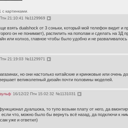
 с картинками.
Птн 21:10:41
№
1129969
е взять dualshock от 3 соньки, который мой телефон видит и 
торого он не понимает), распилить на пополам и сделать на 3Д
йн или колхоз, главное чтобы было удобно и не разваливалось 
Птн 21:19:03
№
1129971
агазинах, но они настолько китайские и кринжовые или очень до
авершает великолепный дизайн почти половины моделей.
вульф
16/12/22 Птн 15:02:32
№
1131031
функционал дуалшока, то тупо возьми плату от него, да вмонти
б если что, можно было бы вернуть всё назад, да подключи к н
сам уже и ответил)