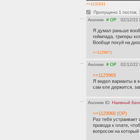
>>1131031
Пропущено 1 постов, 1
Аноним
# OP
02/12/22 
Я думал раньше вообщ
геймпада, тригеры ко
Вообще похуй на диза
>>1129971
Аноним
# OP
02/12/22 
>>1129969
Я видел варианты в м
сам еле держится, з
Аноним ID:
Наивный Бео
>>1129968 (OP)
Раз тебя устраивает 
провода к плате, что
вопросом на который 