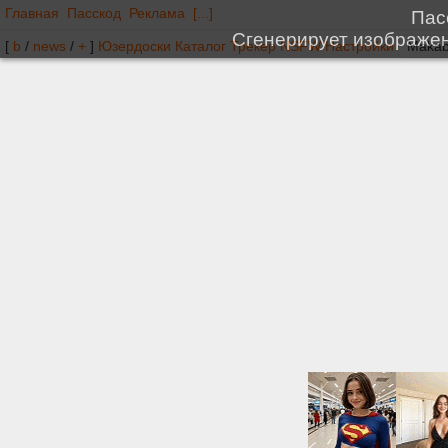
Главная
Пасскод
Реклама
[...]
[
b
/
news
/
+
]
Юзердоски
Каталог
Трекер
NSFW
Настройки