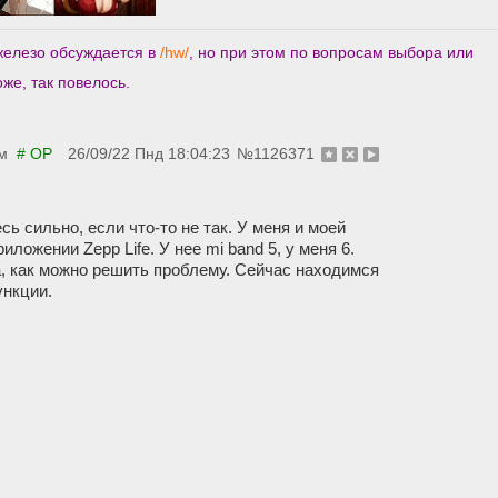
железо обсуждается в
/hw/
, но при этом по вопросам выбора или
же, так повелось.
м
# OP
26/09/22 Пнд 18:04:23
№
1126371
сь сильно, если что-то не так. У меня и моей
ложении Zepp Life. У нее mi band 5, у меня 6.
, как можно решить проблему. Сейчас находимся
ункции.