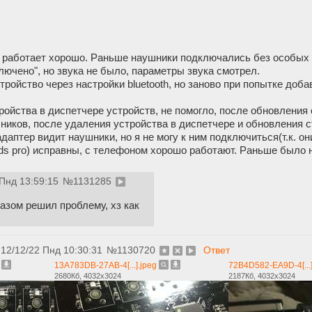
, работает хорошо. Раньше наушники подключались без особых 
ючено", но звука не было, параметры звука смотрел.
тройство через настройки bluetooth, но заново при попытке доба
ойства в диспетчере устройств, не помогло, после обновления 
иков, после удаления устройства в диспетчере и обновления 
даптер видит наушники, но я не могу к ним подключиться(т.к. он
ds pro) исправны, с телефоном хорошо работают. Раньше было н
 Пнд 13:59:15
№
1131285
разом решил проблему, хз как
12/12/22 Пнд 10:30:31
№
1130720
Ответ
13A783DB-27AB-4[...].jpeg
72B4D582-EA9D-4[...]
2680Кб, 4032x3024
2187Кб, 4032x3024