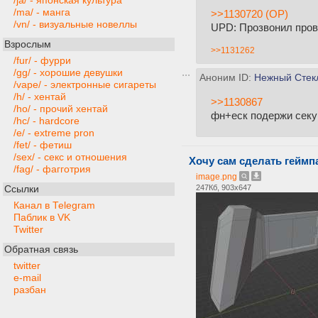
/ja/ - японская культура
/ma/ - манга
>>1130720 (OP)
/vn/ - визуальные новеллы
UPD: Прозвонил прово
Взрослым
>>1131262
/fur/ - фурри
/gg/ - хорошие девушки
Аноним ID:
Нежный Стек
/vape/ - электронные сигареты
/h/ - хентай
>>1130867
/ho/ - прочий хентай
фн+еск подержи секу
/hc/ - hardcore
/e/ - extreme pron
/fet/ - фетиш
/sex/ - секс и отношения
Хочу сам сделать гейм
/fag/ - фагготрия
image.png
247Кб, 903x647
Ссылки
Канал в Telegram
Паблик в VK
Twitter
Обратная связь
twitter
e-mail
разбан