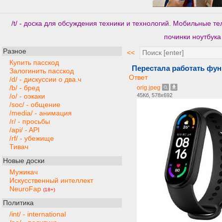
/t/ - доска для обсуждения техники и технологий. Мобильные 
починки ноутбука
Разное
<<
Купить пасскод
Перестала работать фун
Залогинить пасскод
Ответ
/d/ - дискуссии о два.ч
/b/ - бред
orig.jpeg
45Кб, 578x692
/o/ - оэкаки
/soc/ - общение
/media/ - анимация
/r/ - просьбы
/api/ - API
/rf/ - убежище
Тивач
Новые доски
Мужикач
Искусственный интеллект
NeuroFap
(18+)
Политика
/int/ - international