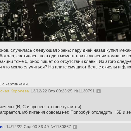
онов, случилась следующая хрень: пару дней назад купил меха
ботала, светилась, но в один момент при включении компа ни по
еакции тоже 0, биос пишет об отсутствии клавы. Из этого следу
и что могло случиться? На плате смущают белые окислы и флюс
 с картинками.
асная Королева
13/12/22 Втр 00:23:25
№
1130791
ечены (R, C и прочее, это все гуглится)
агорается, мб питания совсем нет. Попробуй отследить +5В и 
ис
14/12/22 Срд 00:36:49
№
1130867