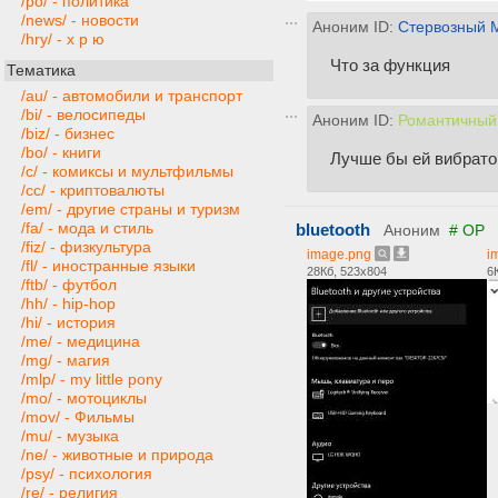
/po/ - политика
/news/ - новости
Аноним ID:
Стервозный 
/hry/ - х р ю
Что за функция
Тематика
/au/ - автомобили и транспорт
/bi/ - велосипеды
Аноним ID:
Романтичный
/biz/ - бизнес
/bo/ - книги
Лучше бы ей вибрато
/c/ - комиксы и мультфильмы
/cc/ - криптовалюты
/em/ - другие страны и туризм
/fa/ - мода и стиль
bluetooth
Аноним
# OP
/fiz/ - физкультура
image.png
i
/fl/ - иностранные языки
28Кб, 523x804
6
/ftb/ - футбол
/hh/ - hip-hop
/hi/ - история
/me/ - медицина
/mg/ - магия
/mlp/ - my little pony
/mo/ - мотоциклы
/mov/ - Фильмы
/mu/ - музыка
/ne/ - животные и природа
/psy/ - психология
/re/ - религия