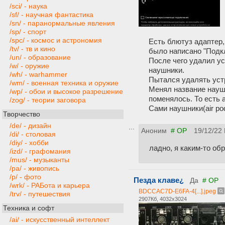
/sci/ - наука
/sf/ - научная фантастика
/sn/ - паранормальные явления
/sp/ - спорт
/spc/ - космос и астрономия
Есть блютуз адаптер
/tv/ - тв и кино
было написано "Подкл
/un/ - образование
После чего удалил ус
/w/ - оружие
наушники.
/wh/ - warhammer
Пытался удалять устр
/wm/ - военная техника и оружие
Менял название наушн
/wp/ - обои и высокое разрешение
поменялось. То есть а
/zog/ - теории заговора
Сами наушники(air po
Творчество
/de/ - дизайн
Аноним
# OP
19/12/22
/di/ - столовая
/diy/ - хобби
ладно, я каким-то об
/izd/ - графомания
/mus/ - музыканты
/pa/ - живопись
/p/ - фото
Пезда клаве¿
Да
# OP
/wrk/ - РАБота и карьера
BDCCAC7D-E6FA-4[...].jpeg
/trv/ - путешествия
2907Кб, 4032x3024
Техника и софт
/ai/ - искусственный интеллект