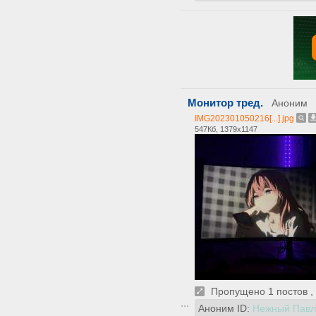
Монитор тред.
Аноним
IMG202301050216[...].jpg
547Кб, 1379x1147
Пропущено 1 постов , 
Аноним ID:
Нежный Павл