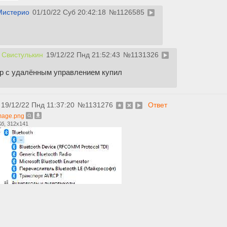
Мистерио
01/10/22 Суб 20:42:18
№
1126585
 Свистулькин
19/12/22 Пнд 21:52:43
№
1131326
р с удалённым управлением купил
19/12/22 Пнд 11:37:20
№
1131276
Ответ
mage.png
Кб, 312x141