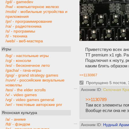
/gd/ - gamedev
/hw/ - компьютерное железо
/mobi/ - мобильные устройства и
приложения
/pr/ - программирование
/ra/ - радиотехника
/s/ - программы
/t/ - техника
/web/ - веб-мастера
Игры
Приветствую всех ан
TT premium x1 rgb. Ра
/bg/ - настольные игры
Подключил к ноуту, р
/cg/ - консоли
/es/ - бесконечное лето
каким блять образом 
/gacha/ - гача-игры
/gsg/ - grand strategy games
>>1130867
/ruvn/ - российские визуальные
Пропущено 5 постов, 1
новеллы
Аноним ID:
Склочная Кр
/tes/ - the elder scrolls
/v/ - video games
>>1130789
/vg/ - video games general
/wr/ - текстовые авторские рпг
Там все элементы пом
Вообще если она не з
Японская культура
/a/ - аниме
/fd/ - фэндом
Аноним ID:
Нудный Арам