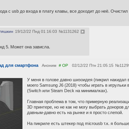
да с usb до входа в плату клавы, все доходит до неё. Очистил о
ляшкин
19/12/22 Пнд 01:16:03
№
1131262
нд 5. Может она зависла.
пад для смартфона
Аноним
# OP
02/12/22 Птн 21:05:15
№
1129
У меня в голове давно шизоидея (пикрил накидал 
моего Samsung J6 (2018) чтобы играть в игрульки 
(Switch или Steam Deck на минималках).
Главная проблема в том, что примерную реализаци
3D принтере, но не как не могу выбрать доноров 
давным-давно есть на рынке и я просто слепой.
На пикриле есть штекер под microusb т.к. я боль