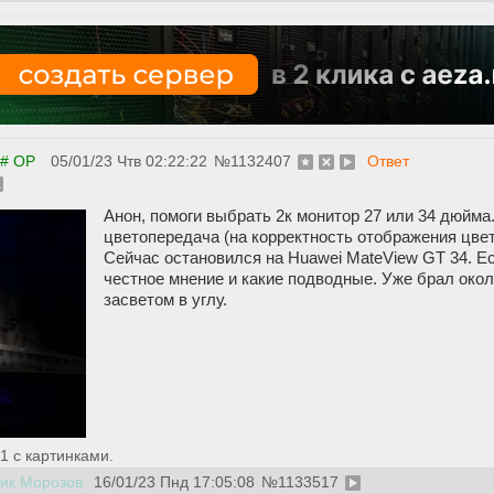
# OP
05/01/23 Чтв 02:22:22
№
1132407
Ответ
Анон, помоги выбрать 2к монитор 27 или 34 дюйма
цветопередача (на корректность отображения цвето
Сейчас остановился на Huawei MateView GT 34. Е
честное мнение и какие подводные. Уже брал окол
засветом в углу.
1 с картинками.
ик Морозов
16/01/23 Пнд 17:05:08
№
1133517