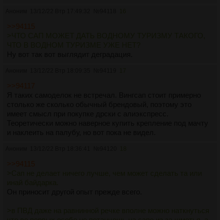
Вывод. для хороших выходов на воду или походов,
Аноним
требования к шмоту гораздо серьезнее.
13/12/22 Втр 17:49:32
№
94118
16
>>94115
Те кто ходил НЕ ЛЕТОМ, поймут легко. Одно дело стоять
>ЧТО САП МОЖЕТ ДАТЬ ВОДНОМУ ТУРИЗМУ ТАКОГО,
или сидеть посреди нихуя, с другой стороны быть в
ЧТО В ВОДНОМ ТУРИЗМЕ УЖЕ НЕТ?
достаточно компактной позе и ниже к реке укрытый
Ну вот так вот выглядит деградация.
бортами и декой - где тебя быстрее продует, выхолодит?
Аноним
13/12/22 Втр 18:09:35
№
94119
17
>>94117
Однако внезапно, было бы интересно глянуть если
Я таких самоделок не встречал. Вингсап стоит примерно
реализации от самоделкиных парусных сапов. В этом
столько же сколько обычный брендовый, поэтому это
вижу некую перспективу, быть хотя более менее
имеет смысл при покупке дрски с алиэкспресс.
спортивных снарядов, на манер винд-сёрфа, только
Теоретически можно наверное купить крепление под мачту
компактно складываемого.
и наклеить на палубу, но вот пока не видел.
Аноним
13/12/22 Втр 18:36:41
№
94120
18
Простите, если повторился. прошлые срачи читал
вскользь
>>94115
>Сап не делает ничего лучше, чем может сделать та или
инай байдарка.
Он приносит другой опыт прежде всего.
А так, есесно лучшая лодка эта та - которая есть и видит
воду, а не лежит гараже. Так что если кто то ходит на
>в ПВД даже на равнинной речке вполне можно наткнуться
сапах то удачи и каефа.
что во первых особо не потанцешь на сапе из за шмотья, а