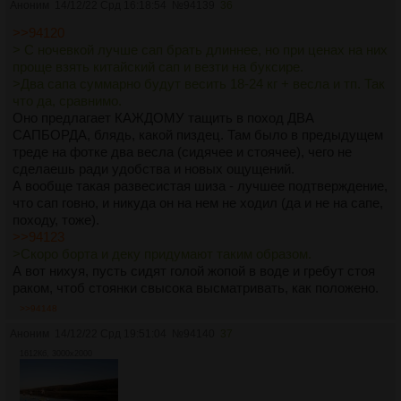
Аноним
14/12/22 Срд 16:18:54
№
94139
36
>>94120
> С ночевкой лучше сап брать длиннее, но при ценах на них
проще взять китайский сап и везти на буксире.
>Два сапа суммарно будут весить 18-24 кг + весла и тп. Так
что да, сравнимо.
Оно предлагает КАЖДОМУ тащить в поход ДВА
САПБОРДА, блядь, какой пиздец. Там было в предыдущем
треде на фотке два весла (сидячее и стоячее), чего не
сделаешь ради удобства и новых ощущений.
А вообще такая развесистая шиза - лучшее подтверждение,
что сап говно, и никуда он на нем не ходил (да и не на сапе,
походу, тоже).
>>94123
>Скоро борта и деку придумают таким образом.
А вот нихуя, пусть сидят голой жопой в воде и гребут стоя
раком, чтоб стоянки свысока высматривать, как положено.
>>94148
Аноним
14/12/22 Срд 19:51:04
№
94140
37
1612Кб, 3000x2000