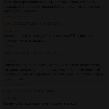
Этот тред про сплав и туризм поэтому сюда добавить
пакрафт. Сапсерф в отдельный тред с водными лыжами,
кайт серф и фрисби.
>>94109
>>94114
Аноним
12/12/22 Пнд 23:47:48
№
94109
7
>>94108
Сколько раз в этом году был в сплавах? Без фоток с
пруфами не возвращайся.
>>94110
Аноним
13/12/22 Втр 11:11:19
№
94110
8
>>94109
Сапер вон пруфанул уже, что лучше бы и не делал этого,
так долго копротивлялся, а оказалось обычный пляжный
прокатчик. Так что справедливо сапсерфы в пляжный тред
определить.
>>94111
>>94112
Аноним
13/12/22 Втр 11:51:35
№
94111
9
>>94110
Ты не устал еще серить не по делу в тред?