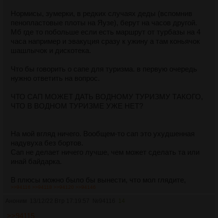
Нормисы, зумерки, в редких случаях деды (вспомнив
пенопластовые плоты на Яузе), берут на часов другой.
Мб где то побольше если есть маршрут от турбазы на 4
часа например и эвакуция сразу к ужину а там коньячок
шашлычок и дискотека.
Что бы говорить о сапе для туризма. в первую очередь
нужно ответить на вопрос.
ЧТО САП МОЖЕТ ДАТЬ ВОДНОМУ ТУРИЗМУ ТАКОГО,
ЧТО В ВОДНОМ ТУРИЗМЕ УЖЕ НЕТ?
На мой вгляд ничего. Вообщем-то сап это ухудшенная
надувуха без бортов.
Сап не делает ничего лучше, чем может сделать та или
инай байдарка.
В плюсы можно было бы вынести, что мол глядите,
>>94116
>>94118
>>94120
>>94146
можно и стоять, и сидеть, и лежать, и раком грести, как
хошь.
Аноним
13/12/22 Втр 17:19:57
№
94116
14
>>94115
Но даже в ПВД даже на равнинной речке вполне можно