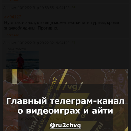
Аноним
13/12/22 Втр 19:58:55
№
94128
26
>>94127
Ну я так и знал, кто еще может гейткипить туризм, кроме
значкоблядины. Противно.
>>94130
Аноним
13/12/22 Втр 20:22:32
№
94129
27
136Кб, 768x768
>>94120
Пора получать другой опыт!
>>94133
Аноним
13/12/22 Втр 20:35:43
№
94130
28
>>94128