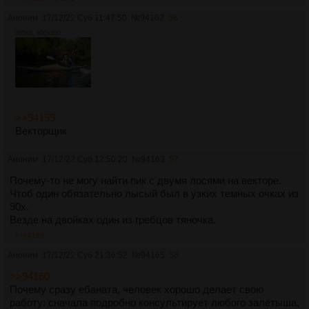
Аноним
17/12/22 Суб 11:47:50
№
94162
56
305Кб, 600x400
>>94159
Векторщик
Аноним
17/12/22 Суб 12:50:20
№
94163
57
Почему-то не могу найти пик с двумя лосями на векторе.
Чтоб один обязательно лысый был в узких темных очках из
90х.
Везде на двойках один из гребцов тяночка.
>>94169
Аноним
17/12/22 Суб 21:36:52
№
94165
58
>>94160
Почему сразу ебаната, человек хорошо делает свою
работу: сначала подробно консультирует любого залётыша,