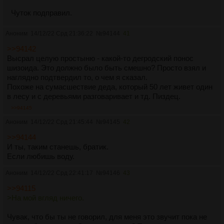
Чуток подправил.
Аноним
14/12/22 Срд 21:36:22
№
94144
41
>>94142
Высрал целую простыню - какой-то дегродский понос
шизоида. Это должно было быть смешно? Просто взял и
наглядно подтвердил то, о чем я сказал.
Похоже на сумасшествие деда, который 50 лет живет один
в лесу и с деревьями разговаривает и тд. Пиздец.
>>94145
Аноним
14/12/22 Срд 21:45:44
№
94145
42
>>94144
И ты, таким станешь, братик.
Если любишь воду.
Аноним
14/12/22 Срд 22:41:17
№
94146
43
>>94115
>На мой вгляд ничего.
Чувак, что бы ты не говорил, для меня это звучит пока не