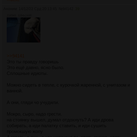
>>94142
Аноним
14/12/22 Срд 20:13:45
№
94142
39
2165Кб, 3264x2448
>>94141
Это ты правду говоришь
Это ещё давно, ясно было.
Сплошные идиоты.
Можно сидеть в тепле, с курочкой жаренной, с унитазом и
ванной.
А они, гляди чо учудили.
Мокро, сыро, надо грести.
на стоянку вышел, думал отдохнуть? А иди дрова
собирать, а иди палатку ставить, и иди сушить
промокшую жопу