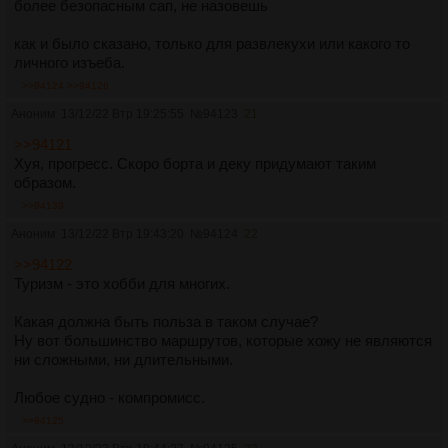
более безопасным сап, не назовешь
как и было сказано, только для развлекухи или какого то
личного изъеба.
>>94124
>>94126
Аноним
13/12/22 Втр 19:25:55
№
94123
21
>>94121
Хуя, прогресс. Скоро борта и деку придумают таким
образом.
>>94139
Аноним
13/12/22 Втр 19:43:20
№
94124
22
>>94122
Туризм - это хобби для многих.
Какая должна быть польза в таком случае?
Ну вот большинство маршрутов, которые хожу не являются
ни сложными, ни длительными.
Любое судно - компромисс.
>>94125