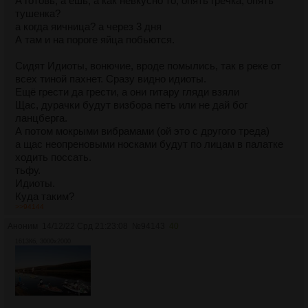
А готовь, а ешь, а как невкусно то, опять гречка, опять
тушенка?
а когда яичница? а через 3 дня
А там и на пороге яйца побьются.
Сидят Идиоты, вонючие, вроде помылись, так в реке от
всех тиной пахнет. Сразу видно идиоты.
Ещё грести да грести, а они гитару гляди взяли
Щас, дурачки будут визбора петь или не дай бог
ланцберга.
А потом мокрыми вибрамами (ой это с другого треда)
а щас неопреновыми носками будут по лицам в палатке
ходить поссать.
тьфу.
Идиоты.
Куда таким?
>>94144
Только на реку.
Только в поход.
Аноним
14/12/22 Срд 21:23:08
№
94143
40
А вернемся. То как идиоты, будем рассказывать как
1613Кб, 3000x2000
хорошо сходили
в грязи, холоде , ветре, как килялись и ка нас это
забеало.
Были идиоты, хуита это все. А вот бы скорее новый
сезон.