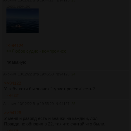
Аноним
13/12/22 Втр 19:44:27
№
94125
23
1295Кб, 1600x1200
>>94124
>>Любое судно - компромисс.
плавачую
Аноним
13/12/22 Втр 19:45:50
№
94126
24
>>94122
У тебя хотя бы значок "турист россии" есть?
>>94127
Аноним
13/12/22 Втр 19:55:29
№
94127
25
>>94126
У меня и разряд есть и значки на каждый, лол
Правда не обновил в 22, так что считай что были.
>>94128