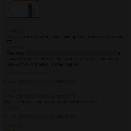
>>94152
Вместо жёлтого солнышка таки просится жёлтый логотип
ТТ.
>>94150
Там отец
очевидно, любитель фильмов студии Private
в
каждом видосе снимал свою жопастую дочь-дауншу в
разных там стрингах, чтобы пикрил.
>>94154
>>94155
>>94159
Аноним
15/12/22 Чтв 08:24:46
№
94154
51
>>94153
> таки просится жёлтый логотип ТТ
Что с тобой не так, в чем твоя проблема с тт?
>>94159
Аноним
15/12/22 Чтв 08:55:38
№
94155
52
>>94153