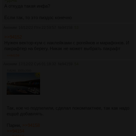
>дочь
А откуда такая инфа?
Если так, то это пиздос конечно
Аноним
16/12/22 Птн 22:59:57
№
94158
53
>>94152
Нужен вектор-кум с наклейками с рогейнов и марафонов. И
пакрафтер на берегу. Никак не может выбрать пакрафт
>>94159
Аноним
17/12/22 Суб 01:18:32
№
94159
54
7182Кб, 3000x2000
Так, кое чо подпилили, сделал покомпактнее, так как надо
ещшё добавлять.
Парни,
>>94158
>>94154