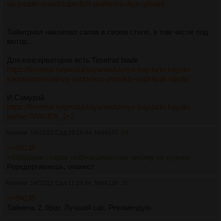
up-paddle-board/superfish-platforma-dlya-rybalki/
Таймтриал наклепал сапов в своем стиле, в том числе под
мотор...
Для консерваторов есть Timetrial blade
https://timetrial.ru/produktsiya/naduvnye-baydarki-kayaki-
kanoe/universalnyy-naduvnoy-zhestkiy-sapkayak-blade/
И Самурай
https://timetrial.ru/produktsiya/naduvnye-baydarki-kayaki-
kanoe/?PAGEN_1=2
Аноним
14/12/22 Срд 10:18:44
№
94137
34
>>94135
>байдарки старое нефункциальное никому не нужное
Рередергиваешь, онанист
Аноним
14/12/22 Срд 11:19:44
№
94138
35
>>94135
Таймень 2, брат. Лучший сап. Рекомендую.