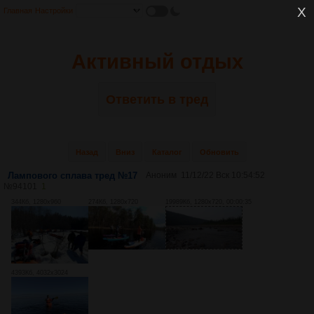
Главная
Настройки
Активный отдых
Ответить в тред
Назад
Вниз
Каталог
Обновить
Лампового сплава тред №17
Аноним
11/12/22 Вск 10:54:52
№
94101
1
344Кб, 1280x960
274Кб, 1280x720
19989Кб, 1280x720, 00:00:35
4393Кб, 4032x3024