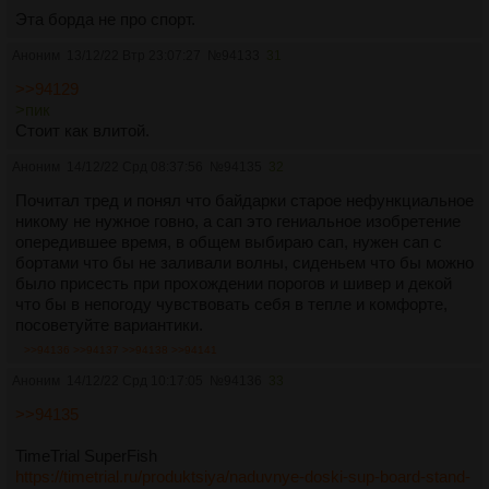
Эта борда не про спорт.
Аноним
13/12/22 Втр 23:07:27
№
94133
31
>>94129
>пик
Стоит как влитой.
Аноним
14/12/22 Срд 08:37:56
№
94135
32
Почитал тред и понял что байдарки старое нефункциальное
никому не нужное говно, а сап это гениальное изобретение
опередившее время, в общем выбираю сап, нужен сап с
бортами что бы не заливали волны, сиденьем что бы можно
было присесть при прохождении порогов и шивер и декой
что бы в непогоду чувствовать себя в тепле и комфорте,
посоветуйте вариантики.
>>94136
>>94137
>>94138
>>94141
Аноним
14/12/22 Срд 10:17:05
№
94136
33
>>94135
TimeTrial SuperFish
https://timetrial.ru/produktsiya/naduvnye-doski-sup-board-stand-