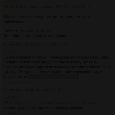
>>94139
>КАЖДОМУ тащить в поход ДВА САПБОРДА, б
Жопой читаешь. А все потому, что баллоны рогм
надуваешь.
Кнтекст про катание тянок.
Вот тайменщик понял, а ты, тупица, нет.
Аноним
14/12/22 Срд 23:25:13
№
94149
46
>>94147
Самое главное-то забыл! Менеджера по продажам из Тайм-
Триала! И ОПа этого треда: всегда каждому ответит,
проконсультирует, картинок по всему интернету насобирает,
цитату с Ветра перемен разыщет, Авито проскроллит, и
только потом
принесет пару ссылок на ТТ.
>>94159
>>94269
Аноним
14/12/22 Срд 23:49:20
№
94150
47
>>94147
>Натраху-дауншу с канала Private Travel на Интексе.
Намчет даунши ты зря, но семейка странная
>>94153