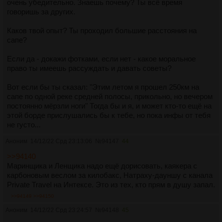
очень убедительно. Знаешь почему? Ты всё время
говоришь за других.
Каков твой опыт? Ты проходил большие расстояния на
сапе?
Если да - докажи фотками, если нет - какое моральное
право ты имеешь рассуждать и давать советы?
Вот если бы ты сказал: "Этим летом я прошел 250км на
сапе по одной реке средней полосы, прикольно, но вечером
постоянно мёрзли ноги" Тогда бы и я, и может кто-то ещё на
этой борде прислушались бы к тебе, но пока инфы от тебя
не густо...
Аноним
14/12/22 Срд 23:13:06
№
94147
44
>>94140
Маринщика и Ленщика надо ещё дорисовать, каякера с
карбоновым веслом за килобакс, Натраху-дауншу с канала
Private Travel на Интексе. Это из тех, кто прям в душу запал.
>>94149
>>94150
Аноним
14/12/22 Срд 23:24:57
№
94148
45