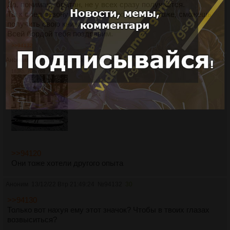
Да, понимаю, братан, не у всех сразу получается.
Ты к след сезону подготовься получше, и тоже, сможешь
получить свою книжечку и значок.
Всей бордой тебя поздравим.
>>94132
Аноним
13/12/22 Втр 21:08:37
№
94131
29
183Кб, 768x768
>>94120
Они тоже хотели другого опыта
Аноним
13/12/22 Втр 21:49:24
№
94132
30
>>94130
Только вот нахуя ему этот значок? Чтобы в твоих глазах
возвыситься?