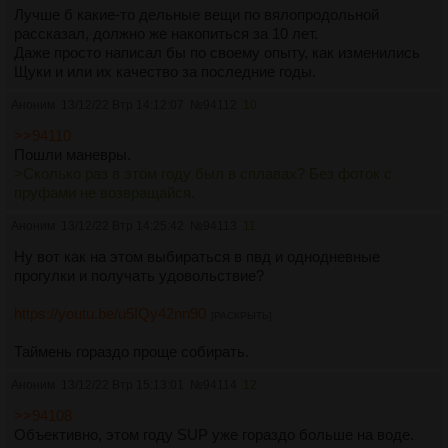
Лучше б какие-то дельные вещи по вялопродольной
рассказал, должно же накопиться за 10 лет.
Даже просто написал бы по своему опыту, как изменились
Щуки и или их качество за последние годы.
Аноним
13/12/22 Втр 14:12:07
№
94112
10
>>94110
Пошли маневры.
>Сколько раз в этом году был в сплавах? Без фоток с
пруфами не возвращайся.
Аноним
13/12/22 Втр 14:25:42
№
94113
11
Ну вот как на этом выбираться в пвд и однодневные
прогулки и получать удовольствие?
https://youtu.be/u5IQy42nn90
[РАСКРЫТЬ]
Таймень гораздо проще собирать.
Аноним
13/12/22 Втр 15:13:01
№
94114
12
>>94108
Объективно, этом году SUP уже гораздо больше на воде.