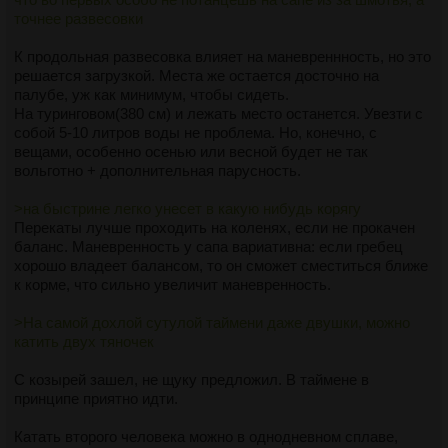
точнее развесовки
К продольная развесовка влияет на маневреннность, но это
решается загрузкой. Места же остается досточно на
палубе, уж как минимум, чтобы сидеть.
На туринговом(380 см) и лежать место останется. Увезти с
собой 5-10 литров воды не проблема. Но, конечно, с
вещами, особенно осенью или весной будет не так
вольготно + дополнительная парусность.
>на быстрине легко унесет в какую нибудь корягу
Перекаты лучше проходить на коленях, если не прокачен
баланс. Маневренность у сапа вариативна: если гребец
хорошо владеет балансом, то он сможет сместиться ближе
к корме, что сильно увеличит маневренность.
>На самой дохлой сутулой таймени даже двушки, можно
катить двух тяночек
С козырей зашел, не щуку предложил. В таймене в
принципе приятно идти.
Катать второго человека можно в однодневном сплаве,