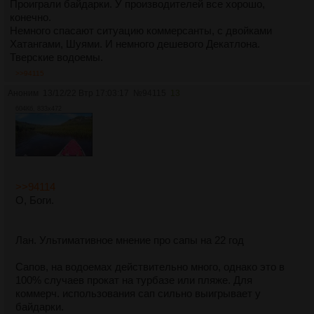
Проиграли байдарки. У производителей все хорошо,
конечно.
Немного спасают ситуацию коммерсанты, с двойками
Хатангами, Шуями. И немного дешевого Декатлона.
Тверские водоемы.
>>94115
Аноним
13/12/22 Втр 17:03:17
№
94115
13
604Кб, 833x472
>>94114
О, Боги.
Лан. Ультимативное мнение про сапы на 22 год
Сапов, на водоемах действительно много, однако это в
100% случаев прокат на турбазе или пляже. Для
коммерч. использования сап сильно выигрывает у
байдарки.