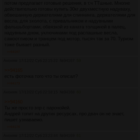
потом предлагает готовые решения, в т.ч ТТшные. Многие
действительно готовы купить 30кг двухместную надуваху,
обвешанную держателями для спиннинга, держателями для
весла, для эхолота, с привальником и надувными
фальшьбортами, обвязкой из каната толщиной в палец,
надувным дном, уключинами под распашные весла,
самоотливом и транцем под мотор, тысяч так за 70. Туризм
тоже бывает разный.
>>94167
Аноним
17/12/22 Суб 22:15:22
№
94167
59
>>94165
есть фоточка того что ты описал?
>>94173
Аноним
17/12/22 Суб 22:18:15
№
94168
60
>>94160
Ты же просто зпр с паронойей.
Андрей топит на других ресурсах, про двач он не знает,
пишет узнаваемо.
>>94176
Аноним
17/12/22 Суб 23:23:44
№
94169
61