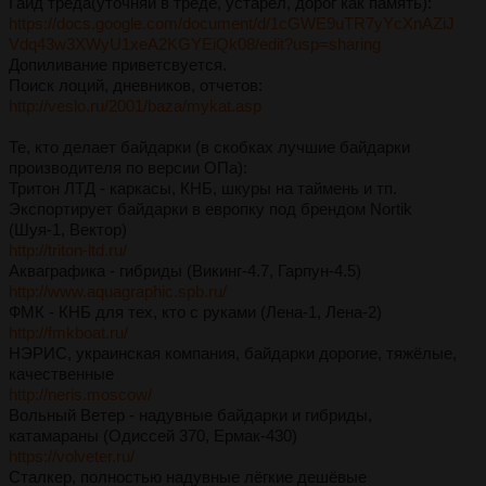
Гайд треда(уточняй в треде, устарел, дорог как память):
https://docs.google.com/document/d/1cGWE9uTR7yYcXnAZiJ
Vdq43w3XWyU1xeA2KGYEiQk08/edit?usp=sharing
Допиливание приветсвуется.
Поиск лоций, дневников, отчетов:
http://veslo.ru/2001/baza/mykat.asp
Те, кто делает байдарки (в скобках лучшие байдарки
производителя по версии ОПа):
Тритон ЛТД - каркасы, КНБ, шкуры на таймень и тп.
Экспортирует байдарки в европку под брендом Nortik
(Шуя-1, Вектор)
http://triton-ltd.ru/
Акваграфика - гибриды (Викинг-4.7, Гарпун-4.5)
http://www.aquagraphic.spb.ru/
ФМК - КНБ для тех, кто с руками (Лена-1, Лена-2)
http://fmkboat.ru/
НЭРИС, украинская компания, байдарки дорогие, тяжёлые,
качественные
http://neris.moscow/
Вольный Ветер - надувные байдарки и гибриды,
катамараны (Одиссей 370, Ермак-430)
https://volveter.ru/
Сталкер, полностью надувные лёгкие дешёвые