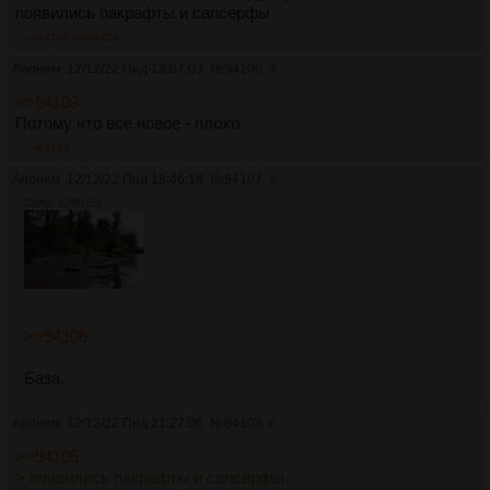
появились пакрафты и сапсерфы
>>94108
>>94436
Аноним
12/12/22 Пнд 18:07:03
№
94106
4
>>94103
Потому что все новое - плохо.
>>94107
Аноним
12/12/22 Пнд 18:46:18
№
94107
5
358Кб, 1280x850
>>94106
База.
Аноним
12/12/22 Пнд 21:27:06
№
94108
6
>>94105
> появились пакрафты и сапсерфы