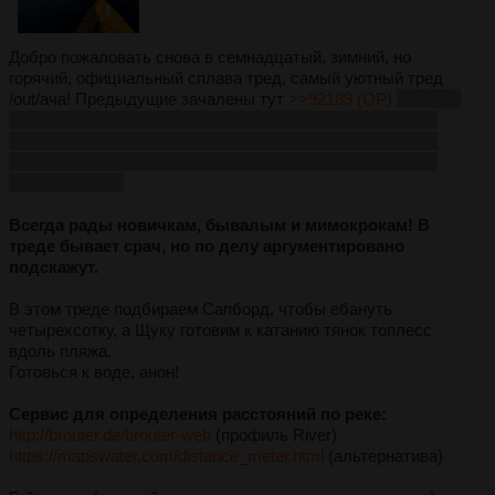
Добро пожаловать снова в семнадцатый, зимний, но
горячий, официальный сплава тред, самый уютный тред
/out/ача! Предыдущие зачалены тут
>>92189 (OP)
>>90284
(OP)
>>88635 (OP)
>>86818 (OP)
>>80994 (OP)
>>74314
(OP)
>>71397 (OP)
>>70491 (OP)
>>68618 (OP)
>>64158
(OP)
>>60259 (OP)
>>55505 (OP)
>>46727 (OP)
>>33212
>>12909 >>584
Всегда рады новичкам, бывалым и мимокрокам! В
треде бывает срач, но по делу аргументировано
подскажут.
В этом треде подбираем Сапборд, чтобы ебануть
четырехсотку, а Щуку готовим к катанию тянок топлесс
вдоль пляжа.
Готовься к воде, анон!
Сервис для определения расстояний по реке:
http://brouter.de/brouter-web
(профиль River)
https://mapswater.com/distance_meter.html
(альтернатива)