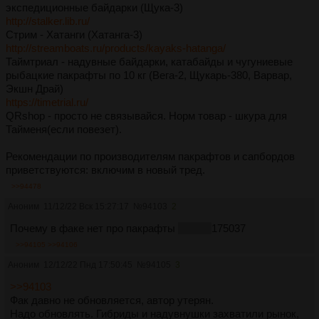
экспедиционные байдарки (Щука-3)
http://stalker.lib.ru/
Стрим - Хатанги (Хатанга-3)
http://streamboats.ru/products/kayaks-hatanga/
Таймтриал - надувные байдарки, катабайды и чугуниевые
рыбацкие пакрафты по 10 кг (Вега-2, Щукарь-380, Варвар,
Экшн Драй)
https://timetrial.ru/
QRshop - просто не связывайся. Норм товар - шкура для
Тайменя(если повезет).
Рекомендации по производителям пакрафтов и сапбордов
приветствуются: включим в новый тред.
>>94478
Аноним
11/12/22 Вск 15:27:17
№
94103
2
Почему в факе нет про пакрафты
и сапы
175037
>>94105
>>94106
Аноним
12/12/22 Пнд 17:50:45
№
94105
3
>>94103
Фак давно не обновляется, автор утерян.
Надо обновлять. Гибриды и надувнушки захватили рынок,