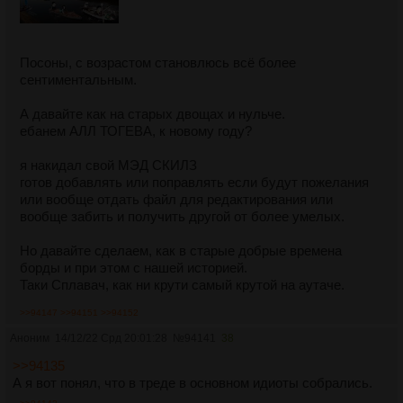
Посоны, с возрастом становлюсь всё более
сентиментальным.
А давайте как на старых двощах и нульче.
ебанем АЛЛ ТОГЕВА, к новому году?
я накидал свой МЭД СКИЛЗ
готов добавлять или поправлять если будут пожелания
или вообще отдать файл для редактирования или
вообще забить и получить другой от более умелых.
Но давайте сделаем, как в старые добрые времена
борды и при этом с нашей историей.
Таки Сплавач, как ни крути самый крутой на аутаче.
>>94147
>>94151
>>94152
Аноним
14/12/22 Срд 20:01:28
№
94141
38
>>94135
А я вот понял, что в треде в основном идиоты собрались.