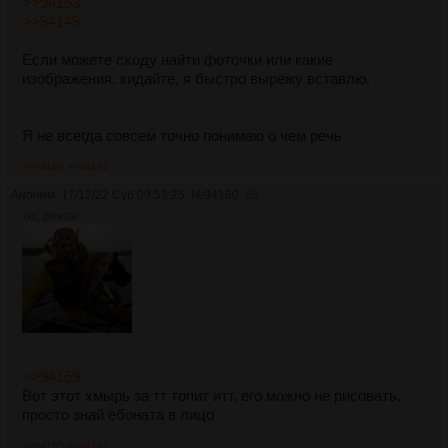
>>94153
>>94149
Если можете сходу найти фоточки или какие
изображения. кидайте, я быстро вырежу вставлю.
Я не всегда совсем точно понимаю о чем речь
>>94160
>>94162
Аноним
17/12/22 Суб 09:53:25
№
94160
55
7Кб, 200x200
>>94159
Вот этот хмырь за тт топит итт, его можно не рисовать,
просто знай ебоната в лицо
>>94165
>>94168