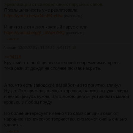
>реализации от самоделкиных парусных сапов.
наткнуться что во первых особо не потанцешь на сапе из
Промышленность уже реализовала
за шмотья, а точнее развесовки (легкоходам привет), а в
https://youtu.be/axN-sP4-eUw
центральной РФ, внезапно, и воду приходится по воде
[РАСКРЫТЬ]
возить иной раз
И никто не отменял круглый парус с али
https://youtu.be/ggf_pWqRZBQ
Кроме того в стоячем положении оче плохая
[РАСКРЫТЬ]
маневренность.
>>94117
на быстрине легко унесет в какую нибудь корягу и лететь
Аноним
13/12/22 Втр 17:26:32
№
94117
15
еблом в "крокодилову пасть" с высоты роста
>>94116
Далее самое наверное Интересное.
Круглый это вообще вне категорий непреминимая хрень.
На самой дохлой сутулой таймени даже двушки, можно
тока рази от дождя на стоянке рюкзак накрыть.
катить двух тяночек и минимум шмоток для них.
Катить пассажира или матроса на Сапе? хз хз
А то, что есть заводские разработки это понятно, глянул
сомнительная затея.
Ну да. Это прям развлекуха хорошая, однако тут уже скилы
выходит что берем по сапу на человека? в итоге, для
и некая физуха нужна, Зато можно регаты устраивать малой
группы, внезапно, байдарки будут компактнее и легче.
кровью. в любом пруду
Известно что на сапе ты открыт всем ветрам и волнам.
Но более интересует именно что сами сапщики сваяют,
Мне видится что даже, если какой бобр, охуеет от
народное техническое творчество, оно может очень сильно
зрелища Туриста на сапе, ебанется с испугу в воду, Сап
удивить.
уже захлестнет волной.
>>94119