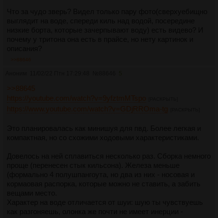
Что за чудо зверь? Видел только пару фото(сверхуебищно
выглядит на воде, спереди киль над водой, посередине
низкие борта, которые зачерпывают воду) есть видево? И
почему у тритона она есть в прайсе, но нету картинок и
описания?
>>88646
Аноним
11/02/22 Птн 17:29:48
№
88646
5
>>88645
https://youtube.com/watch?v=9yfztmMTspo
[РАСКРЫТЬ]
https://www.youtube.com/watch?v=GDjRROma-tg
[РАСКРЫТЬ]
Это планировалась как минишуя для пвд. Более легкая и
компактная, но со схожими ходовыми характеристиками.
Довелось на ней сплавиться несколько раз. Сборка немного
проще (перенесен стык кильсона). Железа меньше
(формально 4 полушпангоута, но два из них - носовая и
кормаовая распорка, которые можно не ставить, а забить
вещами место.
Характер на воде отличается от шуи: шую ты чувствуешь
как разгоняешь, олонка же почти не имеет инерции -