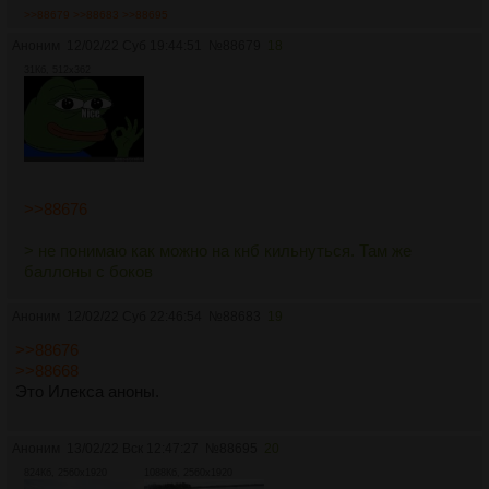
>>88679
>>88683
>>88695
Аноним
12/02/22 Суб 19:44:51
№
88679
18
31Кб, 512x362
>>88676
> не понимаю как можно на кнб кильнуться. Там же
баллоны с боков
Аноним
12/02/22 Суб 22:46:54
№
88683
19
>>88676
>>88668
Это Илекса аноны.
Аноним
13/02/22 Вск 12:47:27
№
88695
20
824Кб, 2560x1920
1088Кб, 2560x1920