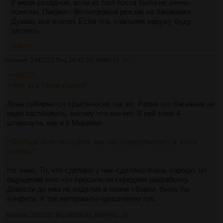
У меня складной, если из того поста было не очень
понятно. Пикрил - 60-литровый рюкзак на багажнике.
Думаю, всё влезет. Если что, спальник наружу буду
цеплять.
>>88740
Аноним
14/02/22 Пнд 18:38:50
№
88729
37
>>88725
>Фмк все такие лодки?
Лена собирается практически так же. Разве что багажник не
надо застёгивать, потому что его нет. В ней тоже 4
шпангоута, как и в Маринке.
>Вообще поясни за фмк, как расшифровывается, кто и
почему?
Не знаю. То, что сделано у них-сделано очень хорошо, но
ощущение того что бросили на середине разработку.
Довести до ума их изделия в плане сборки. была бы
конфета. А так материалы-однозначно топ.
Аноним
15/02/22 Втр 08:06:41
№
88740
38