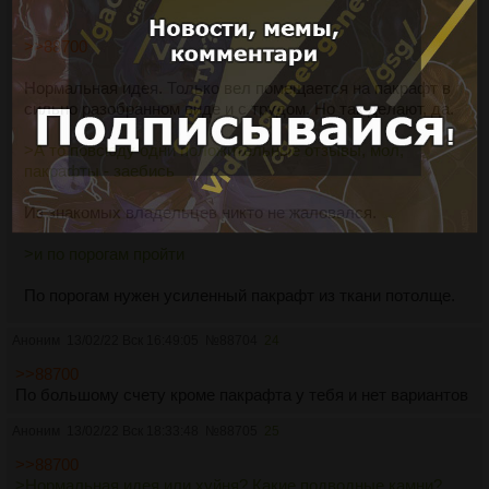
>>88700
Нормальная идея. Только вел помещается на пакрафт в
сильно разобранном виде и с трудом. Но так делают, да.
>А то повсюду одни положительные отзывы, мол,
пакрафты - заебись
Из знакомых владельцев никто не жаловался.
>и по порогам пройти
По порогам нужен усиленный пакрафт из ткани потолще.
Аноним
13/02/22 Вск 16:49:05
№
88704
24
>>88700
По большому счету кроме пакрафта у тебя и нет вариантов
Аноним
13/02/22 Вск 18:33:48
№
88705
25
>>88700
>Нормальная идея или хуйня? Какие подводные камни?