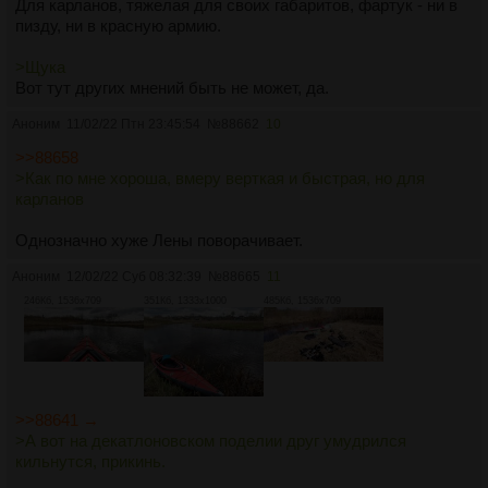
Для карланов, тяжелая для своих габаритов, фартук - ни в
пизду, ни в красную армию.
>Щука
Вот тут других мнений быть не может, да.
Аноним
11/02/22 Птн 23:45:54
№
88662
10
>>88658
>Как по мне хороша, вмеру верткая и быстрая, но для
карланов
Однозначно хуже Лены поворачивает.
Аноним
12/02/22 Суб 08:32:39
№
88665
11
246Кб, 1536x709
351Кб, 1333x1000
485Кб, 1536x709
>>88641 →
>А вот на декатлоновском поделии друг умудрился
кильнутся, прикинь.