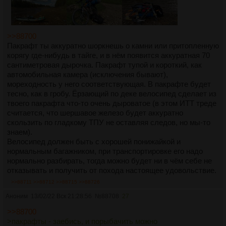
>>88700
Пакрафт ты аккуратно шоркнешь о камни или притопленную
корягу где-нибудь в тайге, и в нём появится аккуратная 70
сантиметровая дырочка. Пакрафт тупой и короткий, как
автомобильная камера (исключения бывают),
мореходность у него соответствующая. В пакрафте будет
тесно, как в гробу. Ёрзающий по деке велосипед сделает из
твоего пакрафта что-то очень дыроватое (в этом ИТТ треде
считается, что шершавое железо будет аккуратно
скользить по гладкому ТПУ не оставляя следов, но мы-то
знаем).
Велосипед должен быть с хорошей понижайкой и
нормальным багажником, при транспортировке его надо
нормально разбирать, тогда можно будет ни в чём себе не
отказывать и получить от похода настоящее удовольствие.
>>88711
>>88712
>>88715
>>88726
Аноним
13/02/22 Вск 21:28:56
№
88708
27
>>88700
>пакрафты - заебись, и порыбачить можно