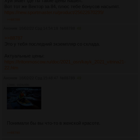
Хуй знает где ты такие цены нашёл.
Вот тот же Вектор за 84, плюс тебе бонусов насыпят.
https://new.sportmaster.ru/product/25622670299/
>>88788
Аноним
16/02/22 Срд 14:54:18
№
88788
48
>>88787
Это у тебя последний экземпляр со склада.
Актуальные цены:
https://tritonmoscow.ru/doc/2021_osn/kayk_2021_vitrina21-
22.htm
Аноним
16/02/22 Срд 15:48:47
№
88789
49
124Кб, 1024x680
Понимали бы вы что-то в женской красоте.
>>88790