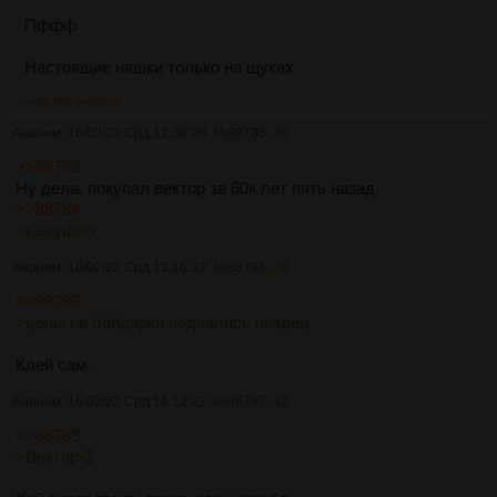
Пффф
Настоящие няшки только на щуках
>>88785
>>88805
Аноним
16/02/22 Срд 12:56:28
№
88785
45
>>88783
Ну дела, покупал вектор за 60к лет пять назад.
>>88784
>камуфло
Аноним
16/02/22 Срд 13:16:32
№
88786
46
>>88783
>цены на байдарки поднялись пиздец
Клей сам.
Аноним
16/02/22 Срд 14:12:22
№
88787
47
>>88783
>Вектор-2