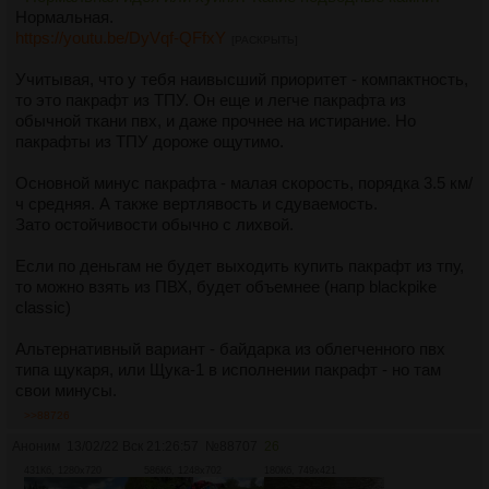
Нормальная.
https://youtu.be/DyVqf-QFfxY
[РАСКРЫТЬ]
Учитывая, что у тебя наивысший приоритет - компактность,
то это пакрафт из ТПУ. Он еще и легче пакрафта из
обычной ткани пвх, и даже прочнее на истирание. Но
пакрафты из ТПУ дороже ощутимо.
Основной минус пакрафта - малая скорость, порядка 3.5 км/
ч средняя. А также вертлявость и сдуваемость.
Зато остойчивости обычно с лихвой.
Если по деньгам не будет выходить купить пакрафт из тпу,
то можно взять из ПВХ, будет объемнее (напр blackpike
classic)
Альтернативный вариант - байдарка из облегченного пвх
типа щукаря, или Щука-1 в исполнении пакрафт - но там
свои минусы.
>>88726
Аноним
13/02/22 Вск 21:26:57
№
88707
26
431Кб, 1280x720
586Кб, 1248x702
180Кб, 749x421