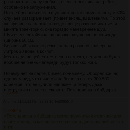
разгоняется в пару гребков, очень отзывчива на гребок,
особенно не загруженная.
После бросания весла шуя идет почти прямо, олонку в 80%
случаев разворачивает (привет висящим штевням). По этой
же причине на олонке гораздо проще разворачиваться и
мннять траекторию, она гораздо маневреннее шуи.
Шуя очень остойчива, на олонке ощущение велосипеда
(ширина 66 см.
Бор низкий, я как-то резко сделав разворот, зачерпнул
литров 20 воды в кокпит.
Места для вещей, естественно немного, великанам будет
вообще не очень - впереди будут только ноги.
Почему нет на сайте: бизнес по-нашему. Обосрались, но
сделаем вид, что ничего и не было, а на тех 300-500
клиентов, что ее купили наплюем, и теперь даже
инструкцию на нее не скачать. Потенциально байдарка
>>88655
могла получиться отличной для своих целей, но как всегда
не хватило денег, знаний, опыта и тп
Аноним
11/02/22 Птн 22:33:30
№
88655
6
>>88646
>Потенциально байдарка могла получиться отличной для
своих целей, но как всегда не хватило денег, знаний, опыта
и тп