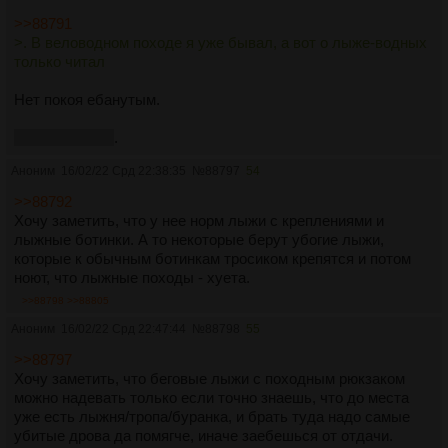
>>88791
>. В веловодном походе я уже бывал, а вот о лыже-водных
только читал
Нет покоя ебанутым.
Идея хорошая
.
Аноним
16/02/22 Срд 22:38:35
№
88797
54
>>88792
Хочу заметить, что у нее норм лыжи с креплениями и
лыжные ботинки. А то некоторые берут убогие лыжи,
которые к обычным ботинкам тросиком крепятся и потом
ноют, что лыжные походы - хуета.
>>88798
>>88805
Аноним
16/02/22 Срд 22:47:44
№
88798
55
>>88797
Хочу заметить, что беговые лыжи с походным рюкзаком
можно надевать только если точно знаешь, что до места
уже есть лыжня/тропа/буранка, и брать туда надо самые
убитые дрова да помягче, иначе заебешься от отдачи.