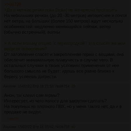
>>88726
>Да и мелкие речки пока (пока) не интересно проходить.
На небольших речках (до 20 -30 метров) интереснее и почти
нет ветра, на больших (более 150 метров) ждут несколько
особенностей: медленно меняющийся пейзаж, ветер
(обычно встречный), волны
> А если возьму опцию "с перегородкой", это спасёт же мои
вещи от потопления?
От затопления спасет и закрепленная герма с вещами, она
обеспечит минимальную плавучесть в случае чего. В
остальных случаях в твоих условиях применения от нее
большого смысла не будет: идешь все равно близко к
берегу, успеешь догрести.
Аноним
15/02/22 Втр 16:21:58
№
88754
39
Анон, ты клеил сам гермы?
Интересует, из чего полосу для закрутки сделать?
На покупных из плотного ПВХ, но у меня такого нет, да и в
продаже не видел.
>>88756
Аноним
15/02/22 Втр 16:55:02
№
88756
40