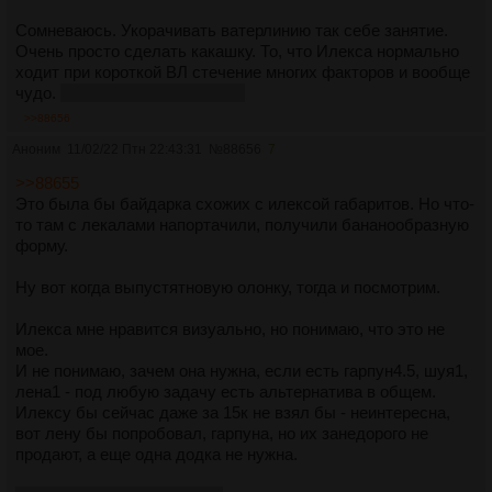
Сомневаюсь. Укорачивать ватерлинию так себе занятие.
Очень просто сделать какашку. То, что Илекса нормально
ходит при короткой ВЛ стечение многих факторов и вообще
чудо.
Могу пояснить, конечно.
>>88656
Аноним
11/02/22 Птн 22:43:31
№
88656
7
>>88655
Это была бы байдарка схожих с илексой габаритов. Но что-
то там с лекалами напортачили, получили бананообразную
форму.
Ну вот когда выпустятновую олонку, тогда и посмотрим.
Илекса мне нравится визуально, но понимаю, что это не
мое.
И не понимаю, зачем она нужна, если есть гарпун4.5, шуя1,
лена1 - под любую задачу есть альтернатива в общем.
Илексу бы сейчас даже за 15к не взял бы - неинтересна,
вот лену бы попробовал, гарпуна, но их занедорого не
продают, а еще одна додка не нужна.