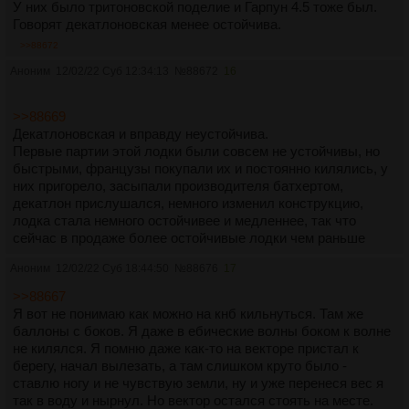
У них было тритоновской поделие и Гарпун 4.5 тоже был.
Говорят декатлоновская менее остойчива.
>>88672
Аноним
12/02/22 Суб 12:34:13
№
88672
16
>>88669
Декатлоновская и вправду неустойчива.
Первые партии этой лодки были совсем не устойчивы, но
быстрыми, французы покупали их и постоянно килялись, у
них пригорело, засыпали производителя батхертом,
декатлон прислушался, немного изменил конструкцию,
лодка стала немного остойчивее и медленнее, так что
сейчас в продаже более остойчивые лодки чем раньше
Аноним
12/02/22 Суб 18:44:50
№
88676
17
>>88667
Я вот не понимаю как можно на кнб кильнуться. Там же
баллоны с боков. Я даже в ебические волны боком к волне
не килялся. Я помню даже как-то на векторе пристал к
берегу, начал вылезать, а там слишком круто было -
ставлю ногу и не чувствую земли, ну и уже перенеся вес я
так в воду и нырнул. Но вектор остался стоять на месте.