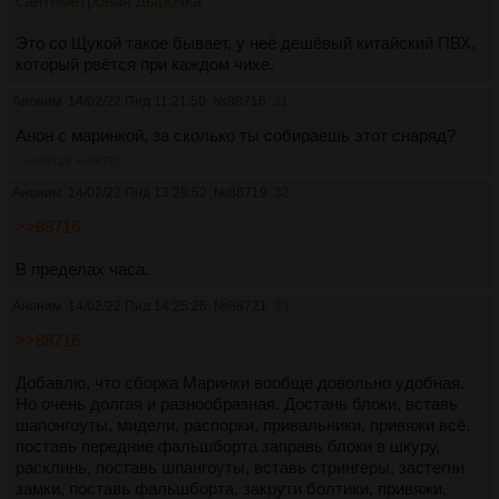
сантиметровая дырочка
Это со Щукой такое бывает, у неё дешёвый китайский ПВХ,
который рвётся при каждом чихе.
Аноним
14/02/22 Пнд 11:21:50
№
88716
31
Анон с маринкой, за сколько ты собираешь этот снаряд?
>>88719
>>88721
Аноним
14/02/22 Пнд 13:28:52
№
88719
32
>>88716
В пределах часа.
Аноним
14/02/22 Пнд 14:25:26
№
88721
33
>>88716
Добавлю, что сборка Маринки вообще довольно удобная.
Но очень долгая и разнообразная. Достань блоки, вставь
шапонгоуты, мидели, распорки, привальники, привяжи всё,
поставь передние фальшборта заправь блоки в шкуру,
расклинь, поставь шпангоуты, вставь стрингеры, застегни
замки, поставь фальшборта, закрути болтики, привяжи,