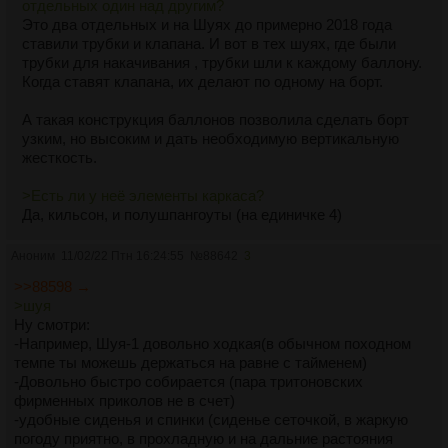
отдельных один над другим?
Это два отдельных и на Шуях до примерно 2018 года
ставили трубки и клапана. И вот в тех шуях, где были
трубки для накачивания , трубки шли к каждому баллону.
Когда ставят клапана, их делают по одному на борт.
А такая конструкция баллонов позволила сделать борт
узким, но высоким и дать необходимую вертикальную
жесткость.
>Есть ли у неё элементы каркаса?
Да, кильсон, и полушпангоуты (на единичке 4)
Аноним
11/02/22 Птн 16:24:55
№
88642
3
>>88598 →
>шуя
Ну смотри:
-Например, Шуя-1 довольно ходкая(в обычном походном
темпе ты можешь держаться на равне с тайменем)
-Довольно быстро собирается (пара тритоновских
фирменных приколов не в счет)
-удобные сиденья и спинки (сиденье сеточкой, в жаркую
погоду приятно, в прохладную и на дальние растояния