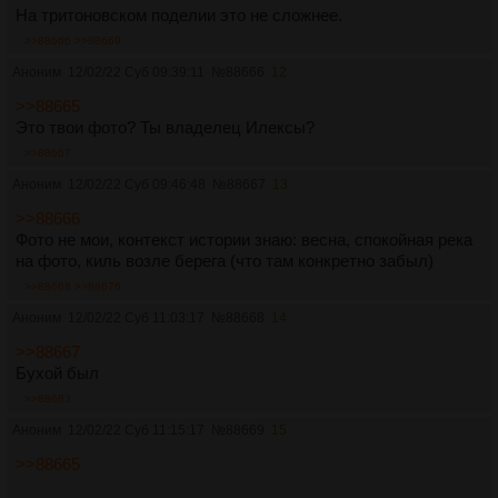
На тритоновском поделии это не сложнее.
>>88666
>>88669
Аноним
12/02/22 Суб 09:39:11
№
88666
12
>>88665
Это твои фото? Ты владелец Илексы?
>>88667
Аноним
12/02/22 Суб 09:46:48
№
88667
13
>>88666
Фото не мои, контекст истории знаю: весна, спокойная река
на фото, киль возле берега (что там конкретно забыл)
>>88668
>>88676
Аноним
12/02/22 Суб 11:03:17
№
88668
14
>>88667
Бухой был
>>88683
Аноним
12/02/22 Суб 11:15:17
№
88669
15
>>88665