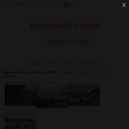
Главная
Настройки
Активный отдых
Ответить в тред
Назад
Вниз
Каталог
Обновить
Лампового сплава тред №14
Аноним
11/02/22 Птн 15:13:51
№
88635
1
1404Кб, 2000x1328
188Кб, 1265x949
1286Кб, 2560x1704
2073Кб, 2560x1701