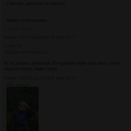
Спасибо, анончик за советы!
Держи илексаняшку.
>>88780
>>88784
Аноним
16/02/22 Срд 09:49:48
№
88780
42
>>88779
>Держи илексаняшку.
Кста, кажись знакомая. По крайней мере того типа, что на
заднем плане, знаю точно.
Аноним
16/02/22 Срд 12:39:09
№
88783
43
435Кб, 1440x2160