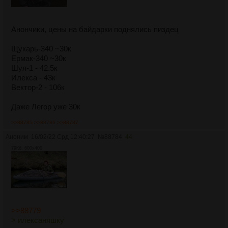
Анончики, цены на байдарки поднялись пиздец
Щукарь-340 ~30к
Ермак-340 ~30к
Шуя-1 - 42.5к
Илекса - 43к
Вектор-2 - 106к
Даже Легор уже 30к
>>88785
>>88786
>>88787
Аноним
16/02/22 Срд 12:40:27
№
88784
44
79Кб, 600x400
>>88779
> илексаняшку