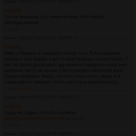
Аноним
16/02/22 Срд 15:55:51
№
88790
50
>>88789
Это не женщина, это сверхчеловек. Настоящий
экспедиционник.
>>88791
Аноним
16/02/22 Срд 16:11:21
№
88791
51
>>88790
Вижу у Марины в пакрафте связку лыж. В веловодном
походе я уже бывал, а вот о лыже-водных только читал. У
нас на Урале дохуя мест, где можно в середине-конце мая
выйти по насту на лыжах к беснующейся весенней реке.
Прямо пробрало. Жаль, что этот сезон опять мимо, я ж
снова работу поменял, опять на отпуск зарабатывать.
>>88792
>>88794
Аноним
16/02/22 Срд 17:27:34
№
88792
52
>>88791
Тогда насладись хотя бы роликом
https://youtu.be/CQplvBgeml0
[РАСКРЫТЬ]
>>88797
Аноним
16/02/22 Срд 19:07:49
№
88794
53