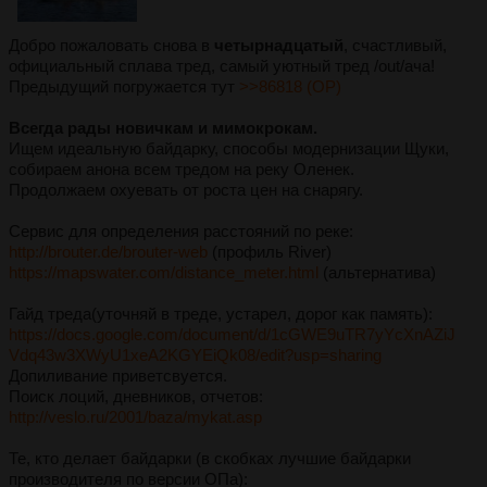
Добро пожаловать снова в
четырнадцатый
, счастливый,
официальный сплава тред, самый уютный тред /out/ача!
Предыдущий погружается тут
>>86818 (OP)
Всегда рады новичкам и мимокрокам.
Ищем идеальную байдарку, способы модернизации Щуки,
собираем анона всем тредом на реку Оленек.
Продолжаем охуевать от роста цен на снарягу.
Сервис для определения расстояний по реке:
http://brouter.de/brouter-web
(профиль River)
https://mapswater.com/distance_meter.html
(альтернатива)
Гайд треда(уточняй в треде, устарел, дорог как память):
https://docs.google.com/document/d/1cGWE9uTR7yYcXnAZiJ
Vdq43w3XWyU1xeA2KGYEiQk08/edit?usp=sharing
Допиливание приветсвуется.
Поиск лоций, дневников, отчетов:
http://veslo.ru/2001/baza/mykat.asp
Те, кто делает байдарки (в скобках лучшие байдарки
производителя по версии ОПа):