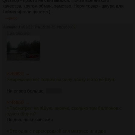
QRshop - просто не связывайся. Почти все низкого
качества, кругом обман, хамство. Норм товар - шкура для
Тайменя(если повезет).
>>89400
Аноним
11/02/22 Птн 15:36:35
№
88638
2
915Кб, 2560x1920
>>88631 →
>Нареканий нет только на одну лодку и это не Шуя.
Ни слова больше.
Щюка-4
>>88632 →
>Посмотрел на пШую, анонче, сколько там баллонов с
одного борта?
По два, но снюансами
>Это один с перегородкой аля матрасс или два