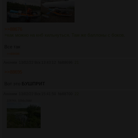
>>88676
>как можно на кнб кильнуться. Там же баллоны с боков.
Все так
>>88696
Аноним
13/02/22 Вск 13:43:12
№
88696
21
>>88695
Вот это
БУШПРИТ
Аноним
13/02/22 Вск 15:41:50
№
88700
22
2287Кб, 3264x2448