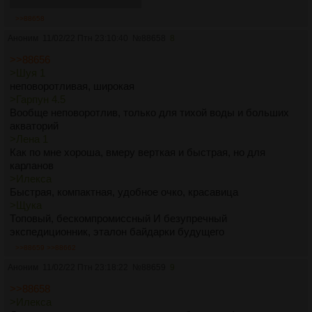
Только Щука ультимативна
>>88658
Аноним
11/02/22 Птн 23:10:40
№
88658
8
>>88656
>Шуя 1
неповоротливая, широкая
>Гарпун 4.5
Вообще неповоротлив, только для тихой воды и больших
акваторий
>Лена 1
Как по мне хороша, вмеру верткая и быстрая, но для
карланов
>Илекса
Быстрая, компактная, удобное очко, красавица
>Щука
Топовый, бескомпромиссный И безупречный
экспедиционник, эталон байдарки будущего
>>88659
>>88662
Аноним
11/02/22 Птн 23:18:22
№
88659
9
>>88658
>Илекса