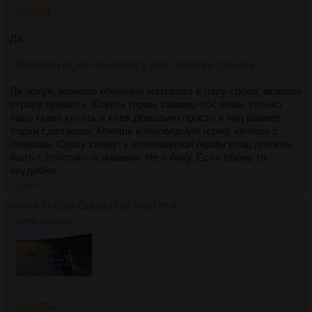
>>88754
Да.
>Интересует, из чего полосу для закрутки сделать?
Да похуй, можешь обычный материал в пару слоёв, можешь
стропу пришить. Клеить гермы самому-збс тема, только
надо ткани купить и клея.Довольно просто и под размер
лодки сделаешь. Хочешь клиновидную герму, хочешь с
лямками. Сразу скажу: у клиновидной гермы вход должен
быть с толстого основания. Не с боку. Если сбоку, то
неудобно.
>>88779
Аноним
16/02/22 Срд 09:23:30
№
88779
41
1593Кб, 2560x1710
>>88756