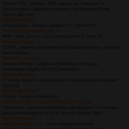
Тритон ЛТД - каркасы, КНБ, шкуры на таймень и тп.
Экспортирует байдарки в европку под брендом Nortik
(Шуя-1, Вектор)
http://triton-ltd.ru/
Акваграфика - гибриды (Викинг-4.7, Гарпун-4.5)
http://www.aquagraphic.spb.ru/
ФМК - КНБ для тех, кто с руками (Лена-1, Лена-2)
http://fmkboat.ru/
НЭРИС, украинская компания, байдарки дорогие, тяжёлые,
качественные
http://neris.moscow/
Вольный Ветер - надувные байдарки и гибриды,
катамараны (Одиссей 370, Ермак-430)
https://volveter.ru/
Сталкер, полностью надувные лёгкие дешёвые байдарки
(Щука-3)
http://stalker.lib.ru/
Стрим - Хатанги (Хатанга-3)
http://streamboats.ru/products/kayaks-hatanga/
Таймтриал - надувные байдарки, катабайды и чугуниевые
рыбацкие пакрафты по 10 кг (Вега-2, Щукарь-380)
https://timetrial.ru/
https://www.equip.ru/
- Своих байдарок уже нет