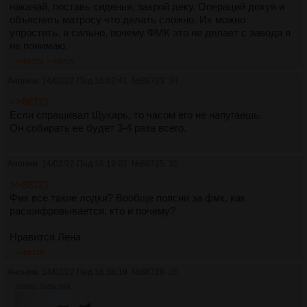
накачай, поставь сиденья, закрой деку. Операций дохуя и
объяснить матросу что делать сложно. Их можно
упростить, и сильно, почему ФМК это не делает с завода я
не понимаю.
>>88723
>>88725
Аноним
14/02/22 Пнд 16:02:41
№
88723
34
>>88721
Если спрашивал Щукарь, то часом его не напугаешь.
Он собирать ее будет 3-4 раза всего.
Аноним
14/02/22 Пнд 16:19:02
№
88725
35
>>88721
Фмк все такие лодки? Вообще поясни за фмк, как
расшифровывается, кто и почему?
Нравится Лена
>>88729
Аноним
14/02/22 Пнд 16:38:19
№
88726
36
3246Кб, 2448x3264