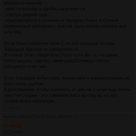
решается пенкой)
-вместительная и удобно загружается
-хорошо держит курс
-комплектуется в отличии от Легоров, Илекс и Олонок
нормальным рюкзаком с поясом, куда можно сложить все
для пвд.
Если брать конретно Шую-1, то это пожалуй лучшая
байдарка тритона по совокупности.
В пользу этого свидетельствует хотя бы то, что даже
попытавшись сделать мини-шую(Олонку), тритон
обосрался и не смог.
Есть байдарки побыстрее, покрасивее и универсальнее, но
Шуя очень удобна.
Единственное, чтобы хотелось от нее, не считая еще более
простой сборки - это снижения веса на пару кг, но это
скорее всего нереально.
>>88645
Аноним
11/02/22 Птн 17:10:16
№
88645
4
>>88642
>Олонка