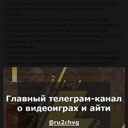
А владельцы пакрафтов тут обитают? Хочу к лету себе
одноместную надувнушку взять для вело-водных
походов.
Хочу, чтобы можно было перевозить на велосипеде
(вдобавок к обычному рюкзаку или даже внутри него), а
на воде класть вел в сложенном виде на нос лодки.
В приоритете компактность в упакованном виде, далее по
убыванию - остойчивость, низкий вес, скорость
передвижения.
Нормальная идея или хуйня? Какие подводные камни? А
то повсюду одни положительные отзывы, мол, пакрафты
- заебись, и порыбачить можно, и по порогам пройти. В
таком духе.
Как-то не верится мне, что всё так радужно.
пикрандом
>>88703
>>88704
>>88705
>>88707
>>88708
Аноним
13/02/22 Вск 16:06:03
№
88703
23
137Кб, 807x605