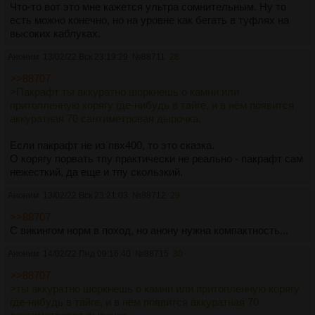
Что-то вот это мне кажется ультра сомнительным. Ну то
есть можно конечно, но на уровне как бегать в туфлях на
высоких каблуках.
Аноним
13/02/22 Вск 23:19:29
№
88711
28
>>88707
>Пакрафт ты аккуратно шоркнешь о камни или
притопленную корягу где-нибудь в тайге, и в нём появится
аккуратная 70 сантиметровая дырочка.
Если пакрафт не из пвх400, то это сказка.
О корягу порвать тпу практически не реально - пакрафт сам
нежесткий, да еще и тпу скользкий.
Аноним
13/02/22 Вск 23:21:03
№
88712
29
>>88707
С викингом норм в поход, но анону нужна компактность...
Аноним
14/02/22 Пнд 09:16:40
№
88715
30
>>88707
>ты аккуратно шоркнешь о камни или притопленную корягу
где-нибудь в тайге, и в нём появится аккуратная 70