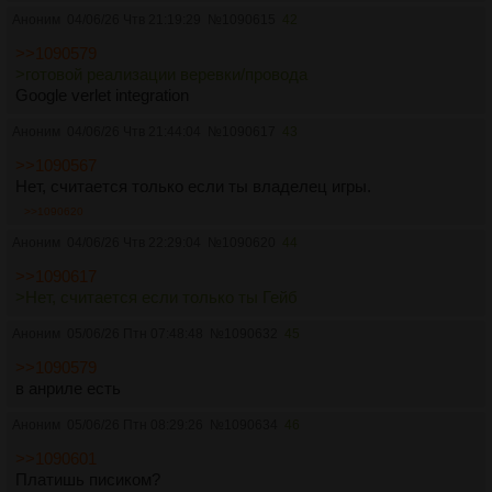
Аноним
04/06/26 Чтв 21:19:29
№
1090615
42
>>1090579
>готовой реализации веревки/провода
Google verlet integration
Аноним
04/06/26 Чтв 21:44:04
№
1090617
43
>>1090567
Нет, считается только если ты владелец игры.
>>1090620
Аноним
04/06/26 Чтв 22:29:04
№
1090620
44
>>1090617
>Нет, считается если только ты Гейб
Аноним
05/06/26 Птн 07:48:48
№
1090632
45
>>1090579
в анриле есть
Аноним
05/06/26 Птн 08:29:26
№
1090634
46
>>1090601
Платишь писиком?