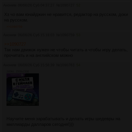
Аноним
06/06/26 Суб 04:37:27
№
1090727
52
Хз чо вам юнайджин не нравится, редактор на русском, доки
на русском.
>>1090759
Аноним
06/06/26 Суб 15:18:03
№
1090759
53
>>1090727
Так нам движок нужен не чтобы читать а чтобы игру делать,
прочитать и на английском можно
Аноним
06/06/26 Суб 15:56:39
№
1090763
54
240Кб, 1500x1500
Научите меня зарабатывать и делать игры шедевры на
миллиарды далларов сегодня!)))