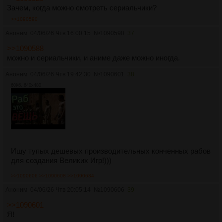
Зачем, когда можно смотреть сериальчики?
>>1090590
Аноним
04/06/26 Чтв 16:00:15
№
1090590
37
>>1090588
можно и сериальчики, и аниме даже можно иногда.
Аноним
04/06/26 Чтв 19:42:30
№
1090601
38
60Кб, 640x480
Ищу тупых дешевых производительных конченных рабов
для создания Великих Игр!)))
>>1090606
>>1090608
>>1090634
Аноним
04/06/26 Чтв 20:05:14
№
1090606
39
>>1090601
Я!