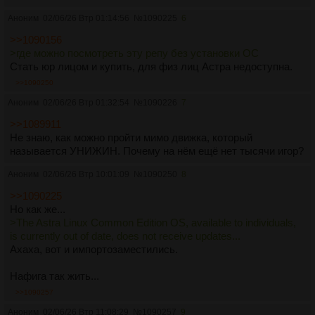
Аноним
02/06/26 Втр 01:14:56
№
1090225
6
>>1090156
>где можно посмотреть эту репу без установки ОС
Стать юр лицом и купить, для физ лиц Астра недоступна.
>>1090250
Аноним
02/06/26 Втр 01:32:54
№
1090226
7
>>1089911
Не знаю, как можно пройти мимо движка, который
называется УНИЖИН. Почему на нём ещё нет тысячи игор?
Аноним
02/06/26 Втр 10:01:09
№
1090250
8
>>1090225
Но как же...
>The Astra Linux Common Edition OS, available to individuals,
is currently out of date, does not receive updates...
Ахаха, вот и импортозаместились.
Нафига так жить...
>>1090257
Аноним
02/06/26 Втр 11:08:29
№
1090257
9