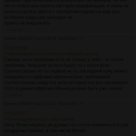
че-то попросили пройти повторно верификацию, и очень не
хочется делать фокти с паспортом+подписью еще раз,
особенно когда уже проходил ее
Крипту не предлагать
>>1091035
Аноним
08/06/26 Пнд 15:59:39
№
1091017
75
>>1090980
>неилюзорная возможность чебурнетнуться
Смотри, если проблема есть не только у тебя - то это не
проблема. Чебурнет если и будет, то у почти всех.
Соответсвенно не ты первый не ты последний кому может
понадобится оффлаин версии всяких приложений,
соответсвенно найдутся челы которые это все организуют.
Хотя я думаю оффлаин Юнька должна быть уже сейчас.
>>1091030
Аноним
08/06/26 Пнд 18:49:22
№
1091030
76
>>1091017
>Юнька должна быть уже сейчас.
Нету. Всем насрать, не думаю что что-то измениться (судя
по другим странам, в том числе Китая).