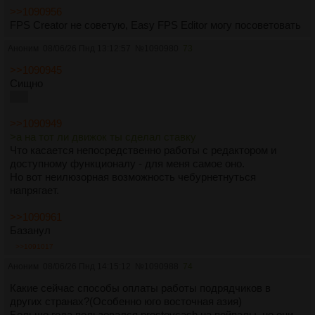
>>1090956
FPS Creator не советую, Easy FPS Editor могу посоветовать
Аноним
08/06/26 Пнд 13:12:57
№
1090980
73
>>1090945
Сищно
Нет
>>1090949
>а на тот ли движок ты сделал ставку
Что касается непосредственно работы с редактором и
доступному функционалу - для меня самое оно.
Но вот неилюзорная возможность чебурнетнуться
напрягает.
>>1090961
Базанул
>>1091017
Аноним
08/06/26 Пнд 14:15:12
№
1090988
74
Какие сейчас способы оплаты работы подрядчиков в
других странах?(Особенно юго восточная азия)
Больше года пользовался prostovcash на пейпалы, но они