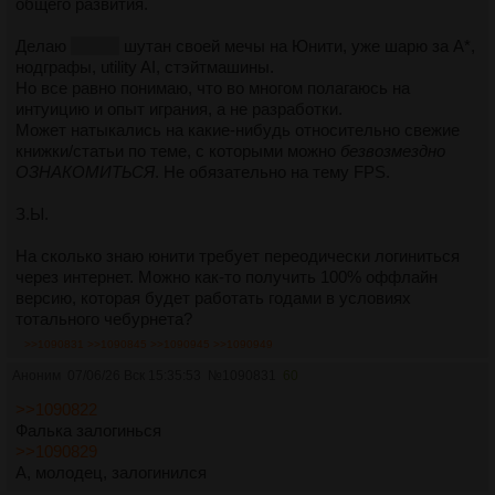
общего развития.
Делаю
в стол
шутан своей мечы на Юнити, уже шарю за А*,
нодграфы, utility AI, стэйтмашины.
Но все равно понимаю, что во многом полагаюсь на
интуицию и опыт играния, а не разработки.
Может натыкались на какие-нибудь относительно свежие
книжки/статьи по теме, с которыми можно
безвозмездно
ОЗНАКОМИТЬСЯ
. Не обязательно на тему FPS.
З.Ы.
На сколько знаю юнити требует переодически логиниться
через интернет. Можно как-то получить 100% оффлайн
версию, которая будет работать годами в условиях
тотального чебурнета?
>>1090831
>>1090845
>>1090945
>>1090949
Аноним
07/06/26 Вск 15:35:53
№
1090831
60
>>1090822
Фалька залогинься
>>1090829
А, молодец, залогинился