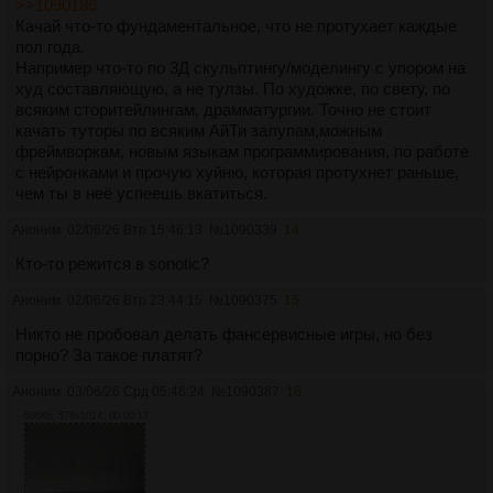
>>1090186
Качай что-то фундаментальное, что не протухает каждые
пол года.
Например что-то по 3Д скульптингу/моделингу с упором на
худ составляющую, а не тулзы. По художке, по свету, по
всяким сторитейлингам, драмматургии. Точно не стоит
качать туторы по всяким АйТи залупам,можным
фреймворкам, новым языкам программирования, по работе
с нейронками и прочую хуйню, которая протухнет раньше,
чем ты в неё успеешь вкатиться.
Аноним
02/06/26 Втр 15:46:13
№
1090339
14
Кто-то режится в sonotic?
Аноним
02/06/26 Втр 23:44:15
№
1090375
15
Никто не пробовал делать фансервисные игры, но без
порно? За такое платят?
Аноним
03/06/26 Срд 05:46:24
№
1090387
16
586Кб, 576x1024, 00:00:17