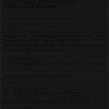
https://godotengine.org/download/3.x/windows
КОЧАЙ ПОКА НЕ УДОЛИЛИ!!!
>>1090980
Аноним
08/06/26 Пнд 12:01:52
№
1090949
68
>>1090822
>шутан своей мечы на Юнити
Именно шутан лучше вообще на Анриле делать. Просто он
там уже есть готовый. Lyra называется. Все
шутаномеханики там написаны, тебе осталось придумать
из них свою игру и сделать свой арт.
>оффлайн версию
тоже повод задуматся, а на тот ли движок ты сделал ставку
>>1090956
>>1090980
Аноним
08/06/26 Пнд 12:13:33
№
1090956
69
>>1090949
>он там уже есть готовый
Лол, ты бы ему ещё FPS Creator посоветовал...
Он, кстати, теперь 100% бесплатный. 5 Гб ассетов.
>>1090958
>>1090976