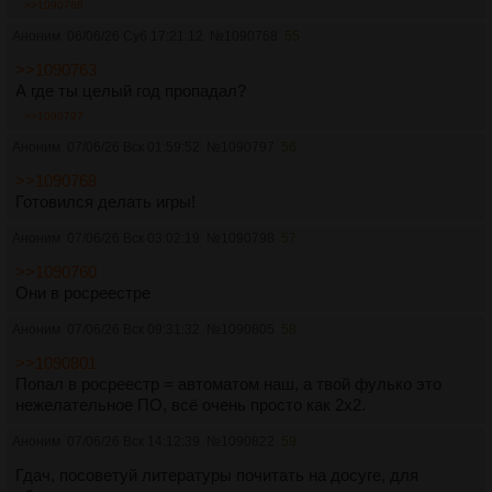
>>1090768
Аноним
06/06/26 Суб 17:21:12
№
1090768
55
>>1090763
А где ты целый год пропадал?
>>1090797
Аноним
07/06/26 Вск 01:59:52
№
1090797
56
>>1090768
Готовился делать игры!
Аноним
07/06/26 Вск 03:02:19
№
1090798
57
>>1090760
Они в росреестре
Аноним
07/06/26 Вск 09:31:32
№
1090805
58
>>1090801
Попал в росреестр = автоматом наш, а твой фулько это
нежелательное ПО, всё очень просто как 2х2.
Аноним
07/06/26 Вск 14:12:39
№
1090822
59
Гдач, посоветуй литературы почитать на досуге, для