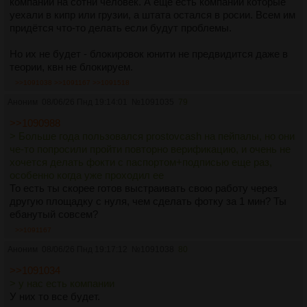
компании на сотни человек. А ещё есть компании которые
уехали в кипр или грузии, а штата остался в росии. Всем им
придётся что-то делать если будут проблемы.
Но их не будет - блокировок юнити не предвидится даже в
теории, квн не блокируем.
>>1091038
>>1091167
>>1091518
Аноним
08/06/26 Пнд 19:14:01
№
1091035
79
>>1090988
> Больше года пользовался prostovcash на пейпалы, но они
че-то попросили пройти повторно верификацию, и очень не
хочется делать фокти с паспортом+подписью еще раз,
особенно когда уже проходил ее
То есть ты скорее готов выстраивать свою работу через
другую площадку с нуля, чем сделать фотку за 1 мин? Ты
ебанутый совсем?
>>1091167
Аноним
08/06/26 Пнд 19:17:12
№
1091038
80
>>1091034
> у нас есть компании
У них то все будет.