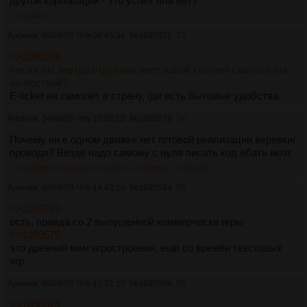
другой корпорации - это успех или нет?
>>1090617
Аноним
04/06/26 Чтв 08:45:34
№
1090571
33
>>1090186
>если бы завтра отрубали инет, какой контент скачали бы
на жесткий?
E-ticket на самолёт в страну, где есть бытовые удобства.
Аноним
04/06/26 Чтв 13:02:12
№
1090579
34
Почему ни в одном движке нет готовой реализации веревки/
провода? Везде надо самому с нуля писать код ебать мозг.
>>1090584
>>1090614
>>1090615
>>1090632
>>1091163
Аноним
04/06/26 Чтв 14:43:16
№
1090584
35
>>1089783
есть, правда со 2 выпущенной коммерчески игры
>>1090579
это древний мем игростроения, ещё со времён текстовых
игр
Аноним
04/06/26 Чтв 15:32:10
№
1090588
36
>>1090529