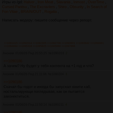
Игры из /gd:
Halver
,
Iron Meat
,
Slavania
,
Inmost
,
OverTime
,
Cursed Pantsu
,
The Excravlers
,
Shiro
,
Obsurity
,
In Search of
Fon Vitae
,
BRAIN/OUT
,
Rogalia
,
Написать модеру: пишите сообщение через репорт.
>>1091415
>>1092014
>>1092305
>>1092708
>>1093801
>>1093942
>>1094681
>>1094994
>>1095318
>>1095825
>>1095966
>>1097866
Аноним
01/06/26 Пнд 20:55:25
№
1090203
2
>>1090186
А зачем? Ну будет у тебя контента на +1 год и что?
Аноним
01/06/26 Пнд 21:11:06
№
1090204
3
>>1090186
Скачал бы годот и иногда бы запускал юнити хаб,
ностальгирующи поглядывая, как он пытается
законектиться.
Аноним
01/06/26 Пнд 22:50:14
№
1090211
4
>>1090186