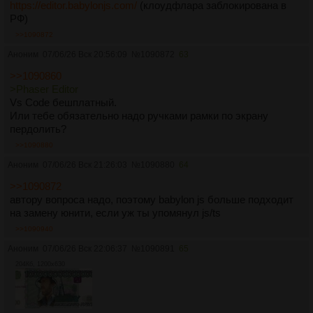
https://editor.babylonjs.com/
(клоудфлара заблокирована в
РФ)
>>1090872
Аноним
07/06/26 Вск 20:56:09
№
1090872
63
>>1090860
>Phaser Editor
Vs Code бешплатный.
Или тебе обязательно надо ручками рамки по экрану
пердолить?
>>1090880
Аноним
07/06/26 Вск 21:26:03
№
1090880
64
>>1090872
автору вопроса надо, поэтому babylon js больше подходит
на замену юнити, если уж ты упомянул js/ts
>>1090940
Аноним
07/06/26 Вск 22:06:37
№
1090891
65
204Кб, 1200x630