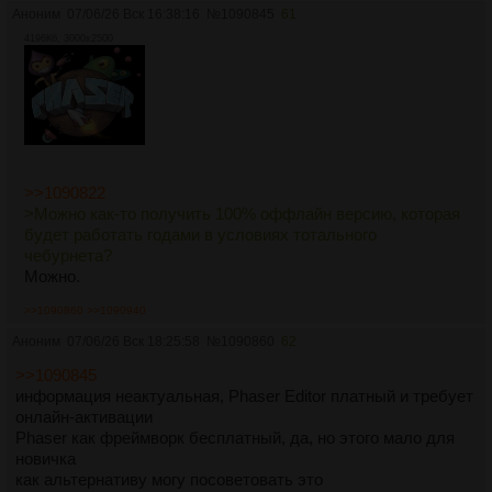
Аноним
07/06/26 Вск 16:38:16
№
1090845
61
4196Кб, 3000x2500
>>1090822
>Можно как-то получить 100% оффлайн версию, которая
будет работать годами в условиях тотального
чебурнета?
Можно.
>>1090860
>>1090940
Аноним
07/06/26 Вск 18:25:58
№
1090860
62
>>1090845
информация неактуальная, Phaser Editor платный и требует
онлайн-активации
Phaser как фреймворк бесплатный, да, но этого мало для
новичка
как альтернативу могу посоветовать это