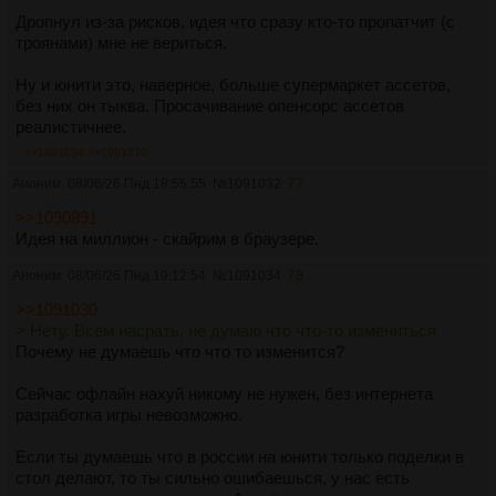
Дропнул из-за рисков, идея что сразу кто-то пропатчит (с
троянами) мне не вериться.
Ну и юнити это, наверное, больше супермаркет ассетов,
без них он тыква. Просачивание опенсорс ассетов
реалистичнее.
>>1091034
>>1091210
Аноним
08/06/26 Пнд 18:55:55
№
1091032
77
>>1090891
Идея на миллион - скайрим в браузере.
Аноним
08/06/26 Пнд 19:12:54
№
1091034
78
>>1091030
> Нету. Всем насрать, не думаю что что-то измениться
Почему не думаешь что что то изменится?
Сейчас офлайн нахуй никому не нужен, без интернета
разработка игры невозможно.
Если ты думаешь что в россии на юнити только поделки в
стол делают, то ты сильно ошибаешься, у нас есть