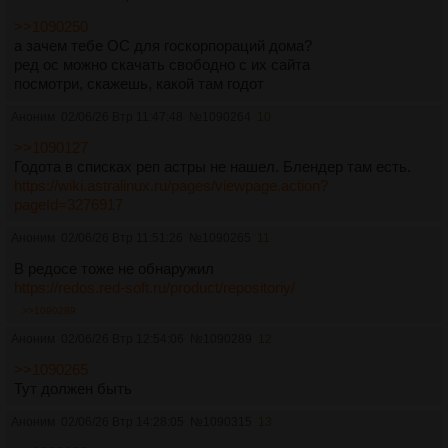
>>1090250
а зачем тебе ОС для госкорпораций дома?
ред ос можно скачать свободно с их сайта
посмотри, скажешь, какой там годот
Аноним
02/06/26 Втр 11:47:48
№
1090264
10
>>1090127
Годота в списках реп астры не нашел. Блендер там есть.
https://wiki.astralinux.ru/pages/viewpage.action?
pageId=3276917
Аноним
02/06/26 Втр 11:51:26
№
1090265
11
В редосе тоже не обнаружил
https://redos.red-soft.ru/product/repositoriy/
>>1090289
Аноним
02/06/26 Втр 12:54:06
№
1090289
12
>>1090265
Тут должен быть
Аноним
02/06/26 Втр 14:28:05
№
1090315
13