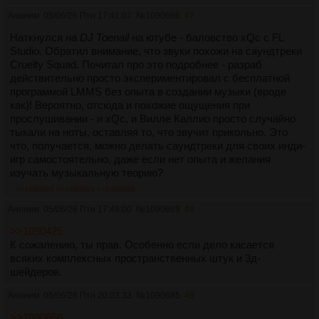
Аноним
05/06/26 Птн 17:41:07
№
1090666
47
Наткнулся на
DJ Toenail
на ютубе - баловство xQc с FL
Studio. Обратил внимание, что звуки похожи на саундтреки
Cruelty Squad. Почитал про это подробнее - разраб
действительно просто экспериментировал с бесплатной
программой LMMS без опыта в создании музыки (вроде
как)! Вероятно, отсюда и похожие ощущения при
прослушивании - и xQc, и Вилле Каллио просто случайно
тыкали на ноты, оставляя то, что звучит прикольно. Это
что, получается, можно делать саундтреки для своих инди-
игр самостоятельно, даже если нет опыта и желания
изучать музыкальную теорию?
>>1090685
>>1090693
>>1090698
Аноним
05/06/26 Птн 17:48:00
№
1090669
48
>>1090425
К сожалению, ты прав. Особенно если дело касается
всяких комплексных пространственных штук и 3д-
шейдеров.
Аноним
05/06/26 Птн 20:03:33
№
1090685
49
>>1090666