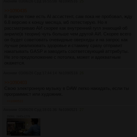
Аноним
03/06/26 Срд 16:55:08
№
1090516
25
>>1090435
В анриле тоже есть AI аcсистент, сам пока не пробовал, жду
6.8 версию к концу месяца, мб потестирую. Но я
рассматриваю АИ скорее как внутренний гугл знающий об
анриле(в теории) чуть больше чем другой АИ. Скорее всего
он будет советовать очевидные оверхеды и на запрос как
лучше реализовать здоровье и стамину сразу отправит
накатывать GASP и заводить соответсвующий аттрибуты.
Не это предположение с потолка, может и адекватным
окажется.
Аноним
03/06/26 Срд 17:44:14
№
1090518
26
>>1090403
Свою электронную музыку в DAW легко накидать, если ты
программист или художник.
>>1090522
Аноним
03/06/26 Срд 18:01:36
№
1090521
27
350Кб, 2440x1279