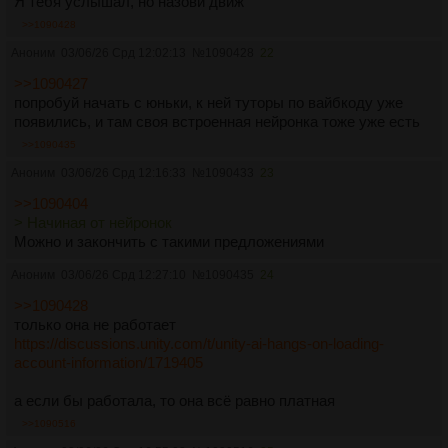
Я тебя услышал, но назови движ
>>1090428
Аноним
03/06/26 Срд 12:02:13
№
1090428
22
>>1090427
попробуй начать с юньки, к ней туторы по вайбкоду уже
появились, и там своя встроенная нейронка тоже уже есть
>>1090435
Аноним
03/06/26 Срд 12:16:33
№
1090433
23
>>1090404
> Начиная от нейронок
Можно и закончить с такими предложениями
Аноним
03/06/26 Срд 12:27:10
№
1090435
24
>>1090428
только она не работает
https://discussions.unity.com/t/unity-ai-hangs-on-loading-
account-information/1719405
а если бы работала, то она всё равно платная
>>1090516