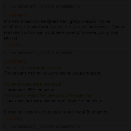
Аноним
08/06/26 Пнд 12:18:48
№
1090958
70
>>1090956
И в чем я был бы не прав? Чел сразу сказал, что не
изобретает новый жанр, а хочет шутан своей мечты. Значит
надо взять готовый и добавить недостающее до шутана
мечты.
>>1090961
Аноним
08/06/26 Пнд 12:25:13
№
1090961
71
>>1090958
>хочет шутан
своей
мечты
Это значит, что таких шутанов
не существует.
>Значит надо взять готовый
...выкинуть 99% лишнего...
>добавить недостающее до шутана мечты
...пытаясь встроить желаемое на место лишнего...
Он же не сказал что делает клон Unreal Tournament.
>>1090980
Аноним
08/06/26 Пнд 13:03:57
№
1090976
72