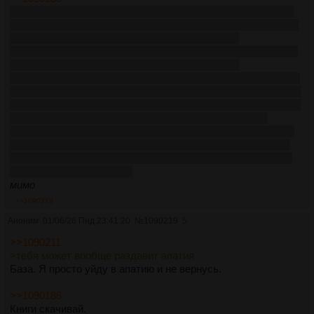
Собрания сочинений: классических композиторов (Малер,
Рахманинов, Брукнер не очень объёмные а слушать можно
долго), аниме в av1/h265, литературу которая ±
соответствует нынешнему вкусу, мангу (сериями, типа i am
a hero), туториалы (рисование, язык + словари,
программирование), длинные вн, программы для просмотра
и редактирования этих файлов. Скачаны ассеты, лежат без
дела много лет, всякие коллекции звуков. Лекции скачал по
интересам (философия, композиторство, филология,
эзотерика), где возможно в .opus чтобы не занимать место
говорящей головой. Выкачивать массово всякие гайды не
вижу смысла, т.к. уйдёт существенно места, а тебя может
вообще раздавит апатия.
мимо
>>1090219
Аноним
01/06/26 Пнд 23:41:20
№
1090219
5
>>1090211
>тебя может вообще раздавит апатия
База. Я просто уйду в апатию и не вернусь.
>>1090186
Книги скачивай.