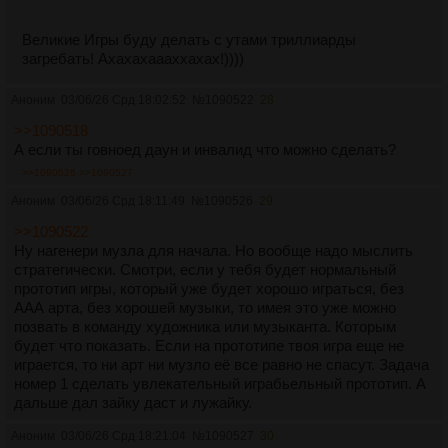
Великие Игры буду делать с утами триллиарды
загребать! Ахахахаааххахах!))))
Аноним
03/06/26 Срд 18:02:52
№
1090522
28
>>1090518
А если ты говноед даун и инвалид что можно сделать?
>>1090526
>>1090527
Аноним
03/06/26 Срд 18:11:49
№
1090526
29
>>1090522
Ну нагенери музла для начала. Но вообще надо мыслить
стратегически. Смотри, если у тебя будет нормальный
прототип игры, который уже будет хорошо играться, без
ААА арта, без хорошей музыки, то имея это уже можно
позвать в команду художника или музыканта. Которым
будет что показать. Если на прототипе твоя игра еще не
играется, то ни арт ни музло её все равно не спасут. Задача
номер 1 сделать увлекательный играбьельный прототип. А
дальше дал зайку даст и лужайку.
Аноним
03/06/26 Срд 18:21:04
№
1090527
30