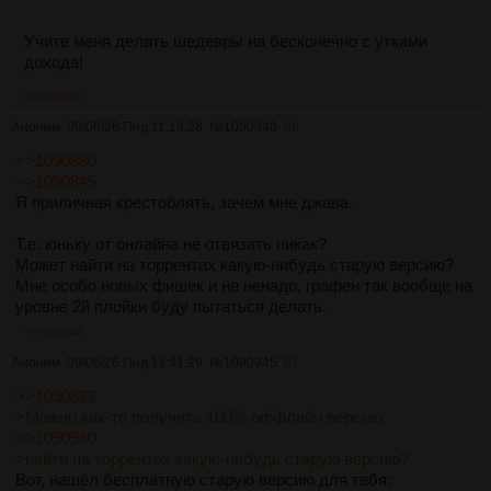
Учите меня делать шедевры на бесконечно с утками
дохода!
>>1091032
Аноним
08/06/26 Пнд 11:13:28
№
1090940
66
>>1090880
>>1090845
Я приличная крестоблять, зачем мне джава.
Т.е. юньку от онлайна не отвязать никак?
Может найти на торрентах какую-нибудь старую версию?
Мне особо новых фишек и не ненадо, графен так вообще на
уровне 2й плойки буду пытаться делать.
>>1090945
Аноним
08/06/26 Пнд 11:41:29
№
1090945
67
>>1090822
>Можно как-то получить 100% оффлайн версию
>>1090940
>найти на торрентах какую-нибудь старую версию?
Вот, нашёл бесплатную старую версию для тебя: