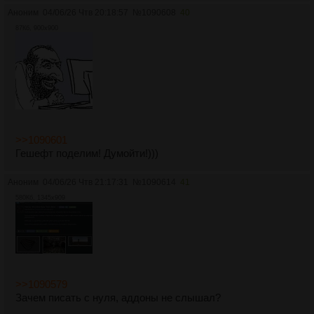
Аноним
04/06/26 Чтв 20:18:57
№
1090608
40
87Кб, 900x900
>>1090601
Гешефт поделим! Думойти!)))
Аноним
04/06/26 Чтв 21:17:31
№
1090614
41
580Кб, 1345x909
>>1090579
Зачем писать с нуля, аддоны не слышал?