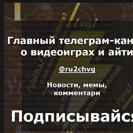
>Это что, получается, можно делать саундтреки для своих
инди-игр самостоятельно, даже если нет опыта и желания
изучать музыкальную теорию?
Да, конечно. Я даже читал, что многие современные
электронные композиторы становятся популярными
несмотря на то, что никогда не учили теорию. Как я
понимаю, "музыкальная теория" - это как "физика" -
занимается изучением того, что уже есть, что кем-то
создано, а не для создания каких-то новых правил. В
древности кто-то постучал по дереву, ему понравился
получившийся звук, и принялся стучать, а потом уже
теоретики вывели формулы, описывающие этот стук.
Но есть нюанс: теория может дать какую-то базу, чтоб
избежать поиска базы самостоятельно. Опять же, вот
теоретическая физика не обязательна для того, чтоб
построить космическую ракету, т.к. можно всю эту
физическую теорию вывести самому с нуля, но зачем
тратить время на изобретение колёс, когда можешь
почитать книгу с уже выведенными кем-то законами
природы, подходящими формулами и так далее?
В общем, если ты хочешь просто что-то приятное