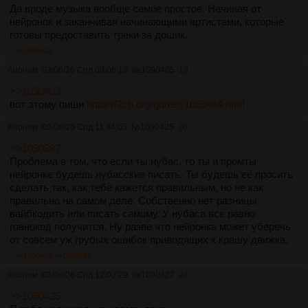
Да вроде музыка вообще самое простое. Начиная от
нейронок и заканчивая начинающими артистами, которые
готовы предоставить треки за дошик.
>>1090433
Аноним
03/06/26 Срд 09:06:18
№
1090405
19
>>1090403
вот этому пиши
https://2ch.org/gd/res/1059464.html
Аноним
03/06/26 Срд 11:44:05
№
1090425
20
>>1090387
Проблема в том, что если ты нубас, то ты и промты
нейронке будешь нубасские писать. Ты будешь её просить
сделать так, как тебе кажется правильным, но не как
правильно на самом деле. Собственно нет разницы
вайбкодить или писать самому. У нубаса все равно
говнокод получится. Ну разве что нейронка может уберечь
от совсем уж грубых ошибок приводящих к крашу движка.
>>1090427
>>1090669
Аноним
03/06/26 Срд 12:00:29
№
1090427
21
>>1090425