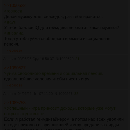
>>1090522
>говноед
Делай музыку для говноедов, раз тебе нравится.
>даун
У тебя баллов IQ для геймдева не хватит, какая музыка?
>инвалид
Тогда у тебя уйма свободного времени и социальная
пенсия.
>>1090529
Аноним
03/06/26 Срд 18:50:37
№
1090529
31
>>1090527
>уйма свободного времени и социальная пенсия.
идеальнейшие условия чтобы писать игру
>>1090588
Аноним
04/06/26 Чтв 07:11:20
№
1090567
32
>>1089753
>Успешный - игра приносит доходы, которые уже могут
покрыть год и выше
Если я работал геймдизайнером, а потом нас всех уволили
в ходе приколов с юрисдикцией и игру продали за лярды