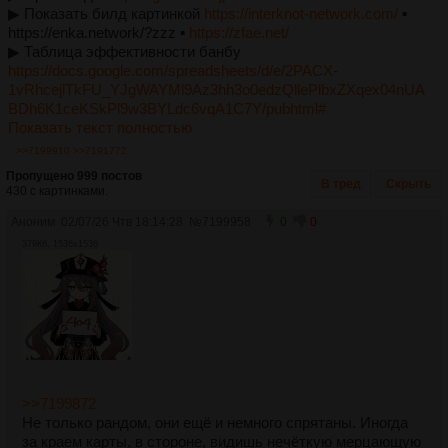
▶︎ Показать билд картинкой
https://interknot-network.com/
▪︎
https://enka.network/?zzz ▪︎
https://zfae.net/
▶︎ Таблица эффективности банбу
https://docs.google.com/spreadsheets/d/e/2PACX-
1vRhcejlTkFU_YJgWAYMl9Az3hh3o0edzQllePlbxZXqex04nUA
BDh6K1ceKSkPl9w3BYLdc6vqA1C7Y/pubhtml#
Показать текст полностью
>>7199910
>>7191772
Пропущено 999 постов
В тред
Скрыть
430 с картинками.
Аноним
02/07/26 Чтв 18:14:28
№
7199958
0
0
379Кб, 1536x1536
>>7199872
Не только рандом, они ещё и немного спрятаны. Иногда
за краем карты, в стороне, видишь нечёткую мерцающую