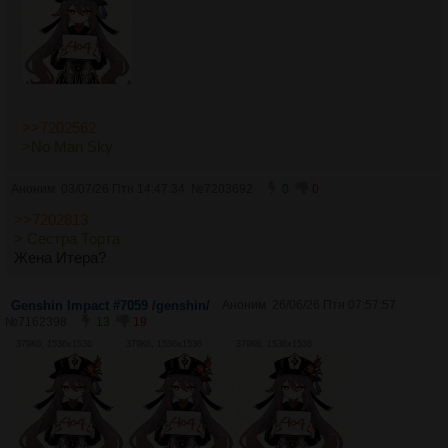
>>7202562
>No Man Sky
Аноним
03/07/26 Птн 14:47:34
№
7203692
0
0
>>7202813
> Сестра Торта
Жена Итера?
Genshin Impact #7059 /genshin/
Аноним
26/06/26 Птн 07:57:57
№
7162398
13
19
379Кб, 1536x1536
379Кб, 1536x1536
379Кб, 1536x1536