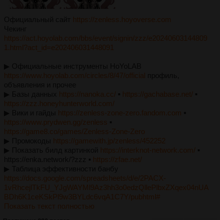
Официальный сайт
https://zenless.hoyoverse.com
Чекинг
https://act.hoyolab.com/bbs/event/signin/zzz/e20240603144809
1.html?act_id=e202406031448091
▶︎ Официальные инструменты HoYoLAB
https://www.hoyolab.com/circles/8/47/official
профиль,
объявления и прочее
▶︎ Базы данных
https://nanoka.cc/
▪︎
https://gachabase.net/
▪︎
https://zzz.honeyhunterworld.com/
▶︎ Вики и гайды
https://zenless-zone-zero.fandom.com
▪︎
https://www.prydwen.gg/zenless
▪︎
https://game8.co/games/Zenless-Zone-Zero
▶︎ Промокоды
https://gamewith.jp/zenless/452252
▶︎ Показать билд картинкой
https://interknot-network.com/
▪︎
https://enka.network/?zzz ▪︎
https://zfae.net/
▶︎ Таблица эффективности банбу
https://docs.google.com/spreadsheets/d/e/2PACX-
1vRhcejlTkFU_YJgWAYMl9Az3hh3o0edzQllePlbxZXqex04nUA
BDh6K1ceKSkPl9w3BYLdc6vqA1C7Y/pubhtml#
Показать текст полностью