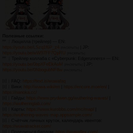
Полезные ссылки:
ꞋꞌꞋꞌ ︳Люцилла (трейлер) — EN:
https://youtu.be/LSzq1f6P_z4
| JP:
[РАСКРЫТЬ]
https://youtu.be/wW97FF7QpRU
[РАСКРЫТЬ]
ꞋꞌꞋꞌ ︳Трейлер коллаба с «Cyberpunk: Edgerunners» — EN:
https://youtu.be/0bpXFeEkAoM
| JP:
[РАСКРЫТЬ]
https://youtu.be/0NbogubNF8w
[РАСКРЫТЬ]
〣︳FAQ:
https://text.is/wuwafaq
〣︳Вики:
http://wuwa.wiki/en
|
https://encore.moe/en/
|
https://nanoka.cc/
〣︳Гайды:
https://www.prydwen.gg/wuthering-waves/
|
https://wutheringlab.com/
〣︳Карты:
https://www.kurobbs.com/mc/map/
|
https://wuthering-waves-map.appsample.com/
〣︳Счётчик личных круток, календарь ивентов:
https://wuwatracker.com/
〣︳Поделиться билдом:
https://wuwaflex.com/