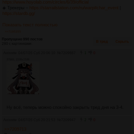
https://www.hoyolab.com/circles/6/39/official
◈ Трекеры ‒
https://starrailstation.com/ru/warp#char_event
|
https://stardb.gg/
Показать текст полностью
>>7195355
Пропущено 990 постов
В тред
Скрыть
280 с картинками.
Аноним
04/07/26 Суб 20:06:10
№
7209887
1
0
379Кб, 1536x1536
Ну всё, теперь можно спокойно закрыть тред дня на 3-4.
Аноним
04/07/26 Суб 20:21:53
№
7209947
2
0
>>7209713