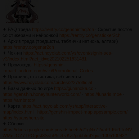
✦ FAQ треда
https://rentry.co/genshinfaq2ch
∙ Скрытие постов
со стикерами и нейронкой
https://rentry.co/gensticker2ch
✦ Архив треда (тредшоты, таблички натиска, алтари)
https://rentry.co/genar2ch
✦ Чек-ин
https://act.hoyolab.com/ys/event/signin-sea-
v3/index.html?act_id=e202102251931481
✦ Промокоды
https://genshin-
impact.fandom.com/wiki/Promotional_Codes
✦ Профиль, статистика, веб-ивенты
https://www.hoyolab.com/circles/2/27/official
✦ Базы данных по игре
https://gi.nanoka.cc
∙
https://genshin.honeyhunterworld.com/
∙
https://lunaris.moe
∙
https://ambr.top/
✦ Карта
https://act.hoyolab.com/ys/app/interactive-
map/index.html
∙
https://genshin-impact-map.appsample.com/
∙
https://yuanshen.site
✦ Сборки
https://docs.google.com/spreadsheets/d/1gNxZ2xab1J6o1TuNV
WMeLOZ7TPOqrsf3SshP5DLvKzI/pubhtml?gid=100510092#