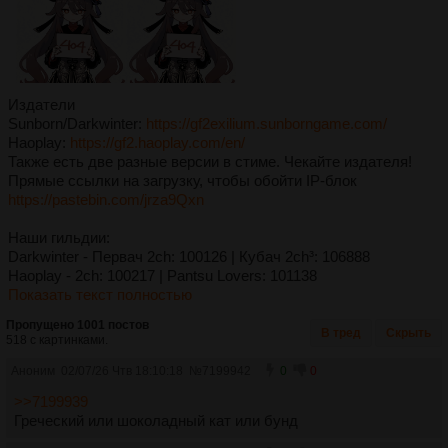
Издатели
Sunborn/Darkwinter:
https://gf2exilium.sunborngame.com/
Haoplay:
https://gf2.haoplay.com/en/
Также есть две разные версии в стиме. Чекайте издателя!
Прямые ссылки на загрузку, чтобы обойти IP-блок
https://pastebin.com/jrza9Qxn
Наши гильдии:
Darkwinter - Первач 2сh: 100126 | Кубач 2ch³: 106888
Haoplay - 2ch: 100217 | Pantsu Lovers: 101138
Показать текст полностью
Пропущено 1001 постов
В тред
Скрыть
518 с картинками.
Аноним
02/07/26 Чтв 18:10:18
№
7199942
0
0
>>7199939
Греческий или шоколадный кат или бунд