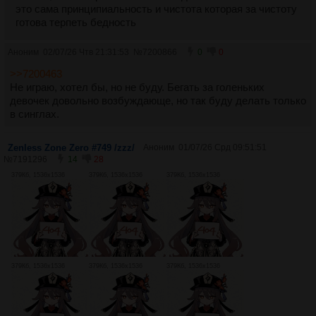
это сама принципиальность и чистота которая за чистоту
готова терпеть бедность
Аноним
02/07/26 Чтв 21:31:53
№
7200866
0
0
>>7200463
Не играю, хотел бы, но не буду. Бегать за голеньких
девочек довольно возбуждающе, но так буду делать только
в синглах.
Zenless Zone Zero #749 /zzz/
Аноним
01/07/26 Срд 09:51:51
№
7191296
14
28
379Кб, 1536x1536
379Кб, 1536x1536
379Кб, 1536x1536
379Кб, 1536x1536
379Кб, 1536x1536
379Кб, 1536x1536