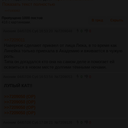
Показать текст полностью
>>7193062
Пропущено 1000 постов
В тред
Скрыть
416 с картинками.
Аноним
04/07/26 Суб 16:53:20
№
7209048
0
0
>>7209011
Наверное сделают приквел от лица Люка, в то время как
Линейка только приехала в Академию и вживается в чужую
роль.
Типа он догадался кто она на самом деле и помогает ей
освоиться в новом месте долгими тёмными ночами.
Аноним
04/07/26 Суб 16:53:54
№
7209053
0
0
ЛУПЫЙ КАТ!!
>>7209050 (OP)
>>7209050 (OP)
>>7209050 (OP)
>>7209050 (OP)
Аноним
04/07/26 Суб 17:08:21
№
7209126
0
0