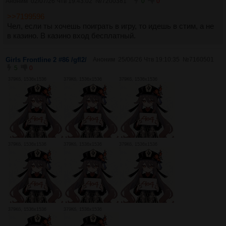
Аноним
02/07/26 Чтв 19:43:02
№
7200381
0
0
>>7199596
Чел, если ты хочешь поиграть в игру, то идешь в стим, а не
в казино. В казино вход бесплатный.
Girls Frontline 2 #86 /gfl2/
Аноним
25/06/26 Чтв 19:10:35
№
7160501
5
0
379Кб, 1536x1536
379Кб, 1536x1536
379Кб, 1536x1536
379Кб, 1536x1536
379Кб, 1536x1536
379Кб, 1536x1536
379Кб, 1536x1536
379Кб, 1536x1536