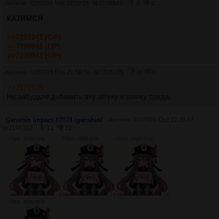
Аноним
02/07/26 Чтв 18:10:25
№
7199943
0
0
КАТИМСЯ
>>7199941 (OP)
>>7199941 (OP)
>>7199941 (OP)
Аноним
03/07/26 Птн 21:50:58
№
7206105
0
0
>>7171636
Не забудьте добавить эту штуку в шапку треда.
Genshin Impact #7074 /genshin/
Аноним
01/07/26 Срд 22:35:57
№
7196393
11
22
379Кб, 1536x1536
379Кб, 1536x1536
379Кб, 1536x1536
379Кб, 1536x1536