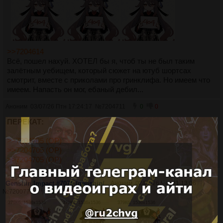
>>7204614
Всё, пошел нахуй. ХОТЕЛ бы я, чтоб ты не был таким
залётным уебищем, который сюжет на ютуб шортсах
смотрит, вместе с приколами про гринклифа. Но имеем что
имеем. Напасть он мог, ебаный дебил...
Аноним
03/07/26 Птн 17:24:17
№
7204711
0
0
ПЕРЕКАТ:
>>7204705 (OP)
>>7204705 (OP)
>>7204705 (OP)
Genshin Impact #7076 /genshin/
Аноним
02/07/26 Чтв 21:13:06
№
7200771
20
35
379Кб, 1536x1536
379Кб, 1536x1536
379Кб, 1536x1536