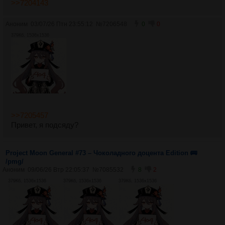
>>7204143
Аноним
03/07/26 Птн 23:55:12
№
7206548
0
0
379Кб, 1536x1536
>>7205457
Привет, я подсяду?
Project Moon General #73 – Чоколадного доцента Edition 🚌
/pmg/
Аноним
09/06/26 Втр 22:05:37
№
7085532
8
2
379Кб, 1536x1536
379Кб, 1536x1536
379Кб, 1536x1536