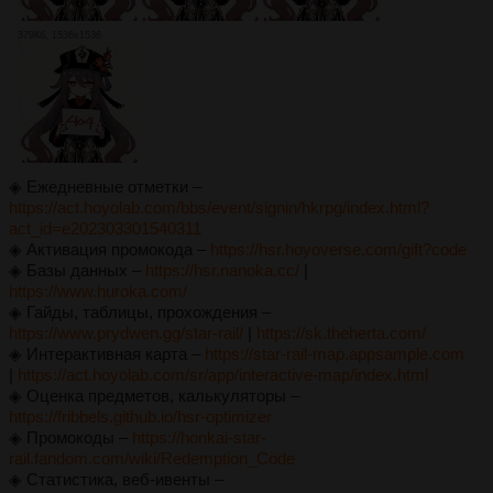
379Кб, 1536x1536
◈ Ежедневные отметки ‒
https://act.hoyolab.com/bbs/event/signin/hkrpg/index.html?
act_id=e202303301540311
◈ Активация промокода ‒
https://hsr.hoyoverse.com/gift?code
◈ Базы данных ‒
https://hsr.nanoka.cc/
|
https://www.huroka.com/
◈ Гайды, таблицы, прохождения ‒
https://www.prydwen.gg/star-rail/
|
https://sk.theherta.com/
◈ Интерактивная карта ‒
https://star-rail-map.appsample.com
|
https://act.hoyolab.com/sr/app/interactive-map/index.html
◈ Оценка предметов, калькуляторы ‒
https://fribbels.github.io/hsr-optimizer
◈ Промокоды ‒
https://honkai-star-
rail.fandom.com/wiki/Redemption_Code
◈ Cтатистика, веб-ивенты ‒