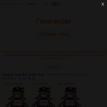
Главная
Настройки
Гача-игры
Создать тред
#ake
#akg
#alg
#azur
#bluarc
#brown2
#czn
#eroart
#fgo
#genshin
#gfl2
#gfront
#hbr
#hig
#hsr
#hwl
#inki
#lostword
#majsoul
#mong
#morimens
#nikke
#nte
#pgr
#pmg
#pp
#r1999
#snow
#soc
#tof
#trick
#uma
#ww
#zzz
Каталог
Honkai: Star Rail #1156 /hsr/
Аноним
01/07/26 Срд 19:43:22
№
7195350
17
53
379Кб, 1536x1536
379Кб, 1536x1536
379Кб, 1536x1536