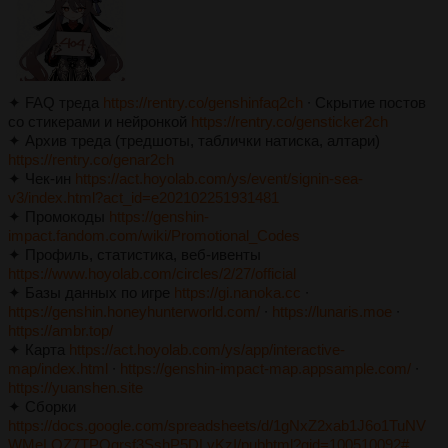
✦ FAQ треда
https://rentry.co/genshinfaq2ch
∙ Скрытие постов
со стикерами и нейронкой
https://rentry.co/gensticker2ch
✦ Архив треда (тредшоты, таблички натиска, алтари)
https://rentry.co/genar2ch
✦ Чек-ин
https://act.hoyolab.com/ys/event/signin-sea-
v3/index.html?act_id=e202102251931481
✦ Промокоды
https://genshin-
impact.fandom.com/wiki/Promotional_Codes
✦ Профиль, статистика, веб-ивенты
https://www.hoyolab.com/circles/2/27/official
✦ Базы данных по игре
https://gi.nanoka.cc
∙
https://genshin.honeyhunterworld.com/
∙
https://lunaris.moe
∙
https://ambr.top/
✦ Карта
https://act.hoyolab.com/ys/app/interactive-
map/index.html
∙
https://genshin-impact-map.appsample.com/
∙
https://yuanshen.site
✦ Сборки
https://docs.google.com/spreadsheets/d/1gNxZ2xab1J6o1TuNV
WMeLOZ7TPOqrsf3SshP5DLvKzI/pubhtml?gid=100510092#