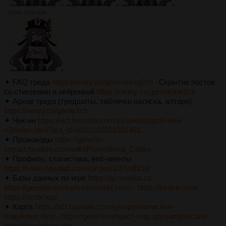
379Кб, 1536x1536
✦ FAQ треда
https://rentry.co/genshinfaq2ch
∙ Скрытие постов
со стикерами и нейронкой
https://rentry.co/gensticker2ch
✦ Архив треда (тредшоты, таблички натиска, алтари)
https://rentry.co/genar2ch
✦ Чек-ин
https://act.hoyolab.com/ys/event/signin-sea-
v3/index.html?act_id=e202102251931481
✦ Промокоды
https://genshin-
impact.fandom.com/wiki/Promotional_Codes
✦ Профиль, статистика, веб-ивенты
https://www.hoyolab.com/circles/2/27/official
✦ Базы данных по игре
https://gi.nanoka.cc
∙
https://genshin.honeyhunterworld.com/
∙
https://lunaris.moe
∙
https://ambr.top/
✦ Карта
https://act.hoyolab.com/ys/app/interactive-
map/index.html
∙
https://genshin-impact-map.appsample.com/
∙
https://yuanshen.site