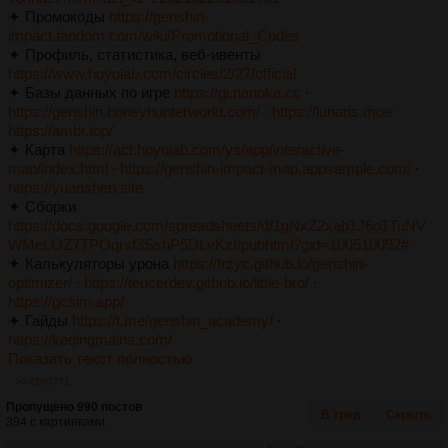
✦ Промокоды
https://genshin-
impact.fandom.com/wiki/Promotional_Codes
✦ Профиль, статистика, веб-ивенты
https://www.hoyolab.com/circles/2/27/official
✦ Базы данных по игре
https://gi.nanoka.cc
∙
https://genshin.honeyhunterworld.com/
∙
https://lunaris.moe
∙
https://ambr.top/
✦ Карта
https://act.hoyolab.com/ys/app/interactive-
map/index.html
∙
https://genshin-impact-map.appsample.com/
∙
https://yuanshen.site
✦ Сборки
https://docs.google.com/spreadsheets/d/1gNxZ2xab1J6o1TuNV
WMeLOZ7TPOqrsf3SshP5DLvKzI/pubhtml?gid=100510092#
✦ Калькуляторы урона
https://frzyc.github.io/genshin-
optimizer/
∙
https://teucerdev.github.io/little-bro/
∙
https://gcsim.app/
✦ Гайды
https://t.me/genshin_academy/
∙
https://keqingmains.com/
Показать текст полностью
>>7200771
Пропущено 990 постов
В тред
Скрыть
394 с картинками.