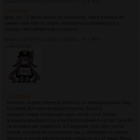
Аноним
02/07/26 Чтв 21:13:51
№
7200773
0
0
>>7200750
вряд ли . ;У меня ничего не вылетало, там в запросе из
паймон мое как-то запрос неправильно формируется,
походу сам паймон мое сломался
Аноним
02/07/26 Чтв 21:22:01
№
7200812
0
0
379Кб, 1536x1536
>>7200666
Клевета на девственную Моночку от прошмандовок. Над
Клумбой Дотторе проводил
опыты
, была в
предвестниках буквально лишь из-за этого, Бабка
алкашка нажирается и отрубается прямо в кустах, резьбе
не хозяйка как говорится, а Сандроне тупо секс кукла
Алена, который ей сискописик как у любимой сестрёнки
запили, а потом распечатывал когда хотел. И лишь Мона