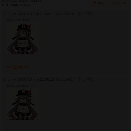
Пропущено 990 постов
В тред
Скрыть
418 с картинками.
Аноним
03/07/26 Птн 21:04:21
№
7205916
0
0
379Кб, 1536x1536
>>7204044
Аноним
03/07/26 Птн 21:06:12
№
7205927
0
0
379Кб, 1536x1536