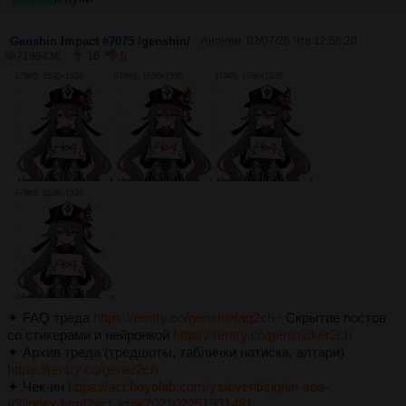
Genshin Impact #7075 /genshin/
Аноним
02/07/26 Чтв 12:56:20
№
7198436
16
5
379Кб, 1536x1536
379Кб, 1536x1536
379Кб, 1536x1536
379Кб, 1536x1536
✦ FAQ треда
https://rentry.co/genshinfaq2ch
∙ Скрытие постов
со стикерами и нейронкой
https://rentry.co/gensticker2ch
✦ Архив треда (тредшоты, таблички натиска, алтари)
https://rentry.co/genar2ch
✦ Чек-ин
https://act.hoyolab.com/ys/event/signin-sea-
v3/index.html?act_id=e202102251931481