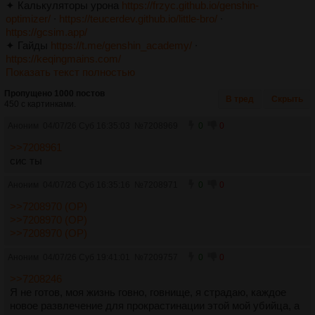
✦ Калькуляторы урона
https://frzyc.github.io/genshin-
optimizer/
∙
https://teucerdev.github.io/little-bro/
∙
https://gcsim.app/
✦ Гайды
https://t.me/genshin_academy/
∙
https://keqingmains.com/
Показать текст полностью
Пропущено 1000 постов
В тред
Скрыть
450 с картинками.
Аноним
04/07/26 Суб 16:35:03
№
7208969
0
0
>>7208961
сис ты
Аноним
04/07/26 Суб 16:35:16
№
7208971
0
0
>>7208970 (OP)
>>7208970 (OP)
>>7208970 (OP)
Аноним
04/07/26 Суб 19:41:01
№
7209757
0
0
>>7208246
Я не готов, моя жизнь говно, говнище, я страдаю, каждое
новое развлечение для прокрастинации этой мой убийца, а