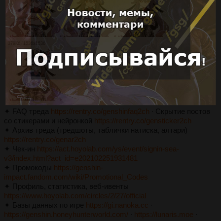
379Кб, 1536x1536
✦ FAQ треда
https://rentry.co/genshinfaq2ch
∙ Скрытие постов
со стикерами и нейронкой
https://rentry.co/gensticker2ch
✦ Архив треда (тредшоты, таблички натиска, алтари)
https://rentry.co/genar2ch
✦ Чек-ин
https://act.hoyolab.com/ys/event/signin-sea-
v3/index.html?act_id=e202102251931481
✦ Промокоды
https://genshin-
impact.fandom.com/wiki/Promotional_Codes
✦ Профиль, статистика, веб-ивенты
https://www.hoyolab.com/circles/2/27/official
✦ Базы данных по игре
https://gi.nanoka.cc
∙
https://genshin.honeyhunterworld.com/
∙
https://lunaris.moe
∙