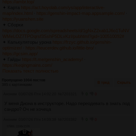
https://ambr.top/
✦ Карта
https://act.hoyolab.com/ys/app/interactive-
map/index.html
∙
https://genshin-impact-map.appsample.com/
∙
https://yuanshen.site
✦ Сборки
https://docs.google.com/spreadsheets/d/1gNxZ2xab1J6o1TuNV
WMeLOZ7TPOqrsf3SshP5DLvKzI/pubhtml?gid=100510092#
✦ Калькуляторы урона
https://frzyc.github.io/genshin-
optimizer/
∙
https://teucerdev.github.io/little-bro/
∙
https://gcsim.app/
✦ Гайды
https://t.me/genshin_academy/
∙
https://keqingmains.com/
Показать текст полностью
Пропущено 1004 постов
В тред
Скрыть
385 с картинками.
Аноним
03/07/26 Птн 14:02:20
№
7203321
0
0
У меня Диона в инструкторе. Надо переодевать в знать под
сандро? Оч не хочеца
Аноним
03/07/26 Птн 14:09:38
№
7203382
0
0
379Кб, 1536x1536