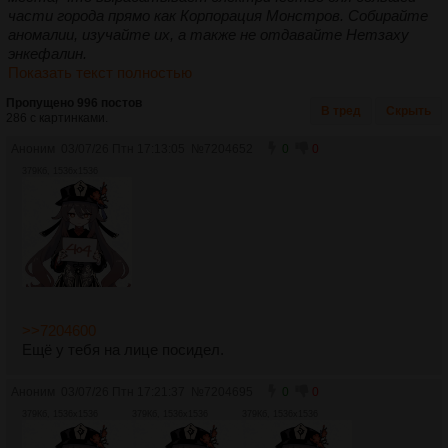
части города прямо как Корпорация Монстров. Собирайте
аномалии, изучайте их, а также не отдавайте Нетзаху
энкефалин.
Показать текст полностью
Пропущено 996 постов
В тред
Скрыть
286 с картинками.
Аноним
03/07/26 Птн 17:13:05
№
7204652
0
0
379Кб, 1536x1536
>>7204600
Ещё у тебя на лице посидел.
Аноним
03/07/26 Птн 17:21:37
№
7204695
0
0
379Кб, 1536x1536
379Кб, 1536x1536
379Кб, 1536x1536