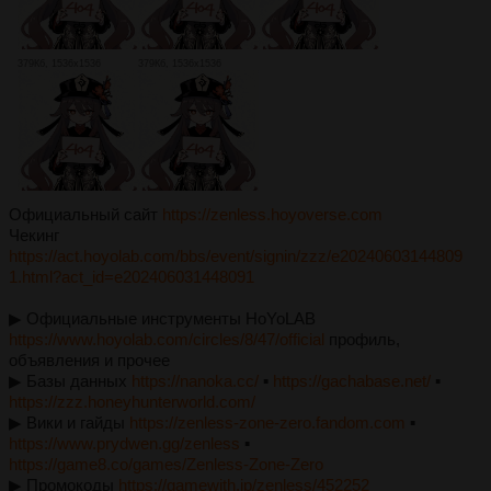
379Кб, 1536x1536
379Кб, 1536x1536
Официальный сайт
https://zenless.hoyoverse.com
Чекинг
https://act.hoyolab.com/bbs/event/signin/zzz/e20240603144809
1.html?act_id=e202406031448091
▶︎ Официальные инструменты HoYoLAB
https://www.hoyolab.com/circles/8/47/official
профиль,
объявления и прочее
▶︎ Базы данных
https://nanoka.cc/
▪︎
https://gachabase.net/
▪︎
https://zzz.honeyhunterworld.com/
▶︎ Вики и гайды
https://zenless-zone-zero.fandom.com
▪︎
https://www.prydwen.gg/zenless
▪︎
https://game8.co/games/Zenless-Zone-Zero
▶︎ Промокоды
https://gamewith.jp/zenless/452252