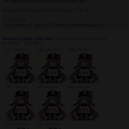
Ре зеро это база и классная история чел
Аноним
04/07/26 Суб 22:43:49
№
7210488
0
0
>>7209744
Кого терпеть? Тред В С Е, можно не возвращаться.
Wuthering Waves #650 /ww/
Аноним
01/07/26 Срд 14:40:56
№
7193058
11
21
379Кб, 1536x1536
379Кб, 1536x1536
379Кб, 1536x1536
379Кб, 1536x1536
379Кб, 1536x1536
379Кб, 1536x1536
379Кб, 1536x1536
379Кб, 1536x1536