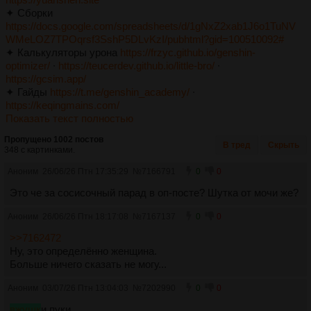
✦ Сборки
https://docs.google.com/spreadsheets/d/1gNxZ2xab1J6o1TuNV
WMeLOZ7TPOqrsf3SshP5DLvKzI/pubhtml?gid=100510092#
✦ Калькуляторы урона
https://frzyc.github.io/genshin-
optimizer/
∙
https://teucerdev.github.io/little-bro/
∙
https://gcsim.app/
✦ Гайды
https://t.me/genshin_academy/
∙
https://keqingmains.com/
Показать текст полностью
Пропущено 1002 постов
В тред
Скрыть
348 с картинками.
Аноним
26/06/26 Птн 17:35:29
№
7166791
0
0
Это че за сосисочный парад в оп-посте? Шутка от мочи же?
Аноним
26/06/26 Птн 18:17:08
№
7167137
0
0
>>7162472
Ну, это определённо женщина.
Больше ничего сказать не могу...
Аноним
03/07/26 Птн 13:04:03
№
7202990
0
0
вжушк
и пуки