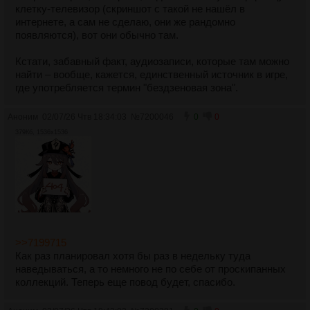
клетку-телевизор (скриншот с такой не нашёл в
интернете, а сам не сделаю, они же рандомно
появляются), вот они обычно там.
Кстати, забавный факт, аудиозаписи, которые там можно
найти – вообще, кажется, единственный источник в игре,
где употребляется термин "бездзеновая зона".
Аноним
02/07/26 Чтв 18:34:03
№
7200046
0
0
379Кб, 1536x1536
>>7199715
Как раз планировал хотя бы раз в недельку туда
наведываться, а то немного не по себе от проскипанных
коллекций. Теперь еще повод будет, спасибо.