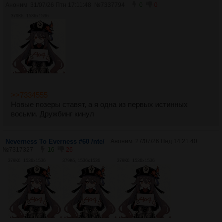
Аноним
31/07/26 Птн 17:11:48
№
7337794
0
0
379Кб, 1536x1536
>>7334555
Новые позеры ставят, а я одна из первых истинных
восьми. Дружбинг кинул
Neverness To Everness #60 /nte/
Аноним
27/07/26 Пнд 14:21:40
№
7317327
16
26
379Кб, 1536x1536
379Кб, 1536x1536
379Кб, 1536x1536