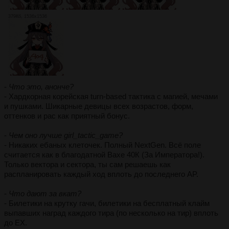
379Кб, 1536x1536
-
Что это, анонче?
- Хардкорная корейская turn-based тактика с магией, мечами
и пушками. Шикарные девицы всех возрастов, форм,
оттенков и рас как приятный бонус.
-
Чем оно лучше girl_tactic_game?
- Никаких ебаных клеточек. Полный NextGen. Всё поле
считается как в благодатной Вахе 40К (За Императора!).
Только вектора и сектора, ты сам решаешь как
распланировать каждый ход вплоть до последнего AP.
-
Что дают за вкат?
- Билетики на крутку гачи, билетики на бесплатный клайм
выпавших наград каждого тира (по несколько на тир) вплоть
до EX.