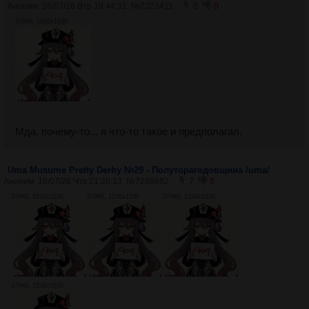
Аноним
28/07/26 Втр 19:44:31
№
7323411
0
0
379Кб, 1536x1536
Мда, почему-то... я что-то такое и предполагал.
Uma Musume Pretty Derby №29 - Полуторагодовщина /uma/
Аноним
16/07/26 Чтв 21:20:13
№
7268682
7
5
379Кб, 1536x1536
379Кб, 1536x1536
379Кб, 1536x1536
379Кб, 1536x1536