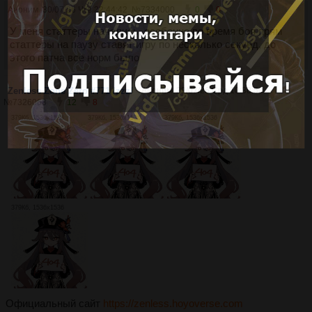
Аноним
30/07/26 Чтв 22:44:42
№
7334000
0
0
У меня статтеры начались, особенно во время боя прям
статтеры на паузу ставят игру по несколько секунд, до
этого патча все норм было
Zenless Zone Zero #771 /zzz/
Аноним
29/07/26 Срд 10:38:50
№
7326068
12
8
379Кб, 1536x1536
379Кб, 1536x1536
379Кб, 1536x1536
379Кб, 1536x1536
Официальный сайт
https://zenless.hoyoverse.com