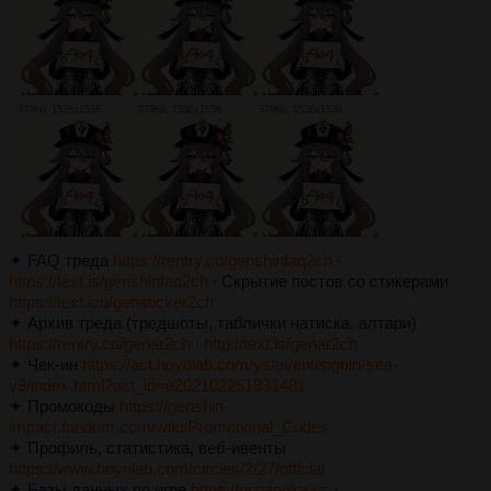
379Кб, 1536x1536
379Кб, 1536x1536
379Кб, 1536x1536
✦ FAQ треда
https://rentry.co/genshinfaq2ch
∙
https://text.is/genshinfaq2ch
∙ Скрытие постов со стикерами
https://text.icu/gensticker2ch
✦ Архив треда (тредшоты, таблички натиска, алтари)
https://rentry.co/genar2ch
∙
http://text.is/genar2ch
✦ Чек-ин
https://act.hoyolab.com/ys/event/signin-sea-
v3/index.html?act_id=e202102251931481
✦ Промокоды
https://genshin-
impact.fandom.com/wiki/Promotional_Codes
✦ Профиль, статистика, веб-ивенты
https://www.hoyolab.com/circles/2/27/official
✦ Базы данных по игре
https://gi.nanoka.cc
∙