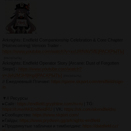
Arknights: Endfield Companionship Celebration & Core Chapter
[Homecoming] Version Trailer -
https://www.youtube.com/watch?v=xxURfVAVSfE[РАСКРЫТЬ]
[РАСКРЫТЬ]
Arknights: Endfield Operator Story [Arcane: Dust of Forgotten
Steps] -
https://www.youtube.com/watch?
v=Jeh2M3HWnpI[РАСКРЫТЬ]
[РАСКРЫТЬ]
// Ежедневный Птичинг:
https://game.skport.com/endfield/sign-
in
▼// Ресурсы
▸Сайт:
https://endfield.gryphline.com/ru-ru
| TG:
https://t.me/AKEndfieldRU
| VK:
https://vk.com/akendfieldru
▸Сообщество:
https://www.skport.com/
▸Гайды:
https://www.prydwen.gg/arknights-endfield
▸Продвинутые таблички и тимбилдинг:
https://datafield.cc/