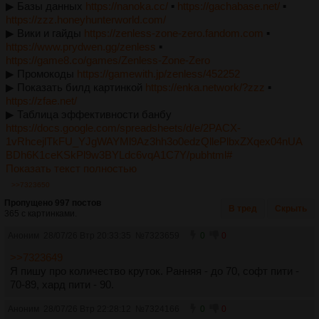
▶︎ Базы данных
https://nanoka.cc/
▪︎
https://gachabase.net/
▪︎
https://zzz.honeyhunterworld.com/
▶︎ Вики и гайды
https://zenless-zone-zero.fandom.com
▪︎
https://www.prydwen.gg/zenless
▪︎
https://game8.co/games/Zenless-Zone-Zero
▶︎ Промокоды
https://gamewith.jp/zenless/452252
▶︎ Показать билд картинкой
https://enka.network/?zzz
▪︎
https://zfae.net/
▶︎ Таблица эффективности банбу
https://docs.google.com/spreadsheets/d/e/2PACX-
1vRhcejlTkFU_YJgWAYMl9Az3hh3o0edzQllePlbxZXqex04nUA
BDh6K1ceKSkPl9w3BYLdc6vqA1C7Y/pubhtml#
Показать текст полностью
>>7323650
Пропущено 997 постов
В тред
Скрыть
365 с картинками.
Аноним
28/07/26 Втр 20:33:35
№
7323659
0
0
>>7323649
Я пишу про количество круток. Ранняя - до 70, софт пити -
70-89, хард пити - 90.
Аноним
28/07/26 Втр 22:28:12
№
7324166
0
0