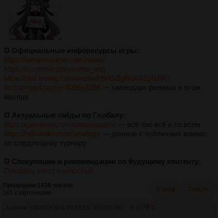
Ʊ Официальные инфоресурсы игры:
https://umamusume.com/news/
https://x.com/umamusume_eng
https://pbs.twimg.com/media/HMG2tgBbAAEjXHW?
format=jpg&name=4096x4096
— календарь релизов в этом
месяце
Ʊ Актуальные гайды по Глобалу:
https://gametora.com/umamusume
— всё про всё и со всем
https://hakuraku.moe/umalogs
— данные с публичных комнат
по следующему турниру
Ʊ Спекуляции и рекомендации по будущему контенту:
Показать текст полностью
Пропущено 1038 постов
В тред
Скрыть
181 с картинками.
Аноним
28/07/26 Втр 19:33:55
№
7323369
0
0