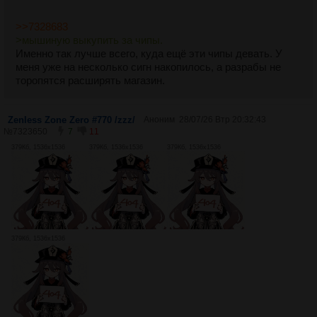
>>7328683
>мышиную выкупить за чипы.
Именно так лучше всего, куда ещё эти чипы девать. У
меня уже на несколько сигн накопилось, а разрабы не
торопятся расширять магазин.
Zenless Zone Zero #770 /zzz/
Аноним
28/07/26 Втр 20:32:43
№
7323650
7
11
379Кб, 1536x1536
379Кб, 1536x1536
379Кб, 1536x1536
379Кб, 1536x1536