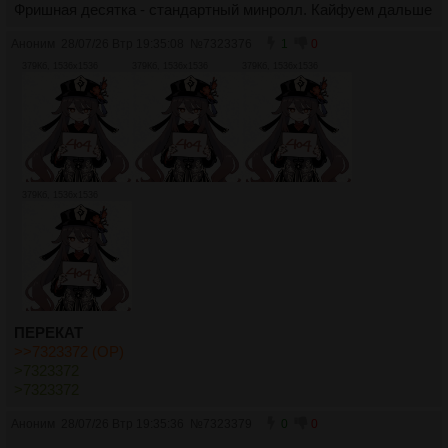
Фришная десятка - стандартный минролл. Кайфуем дальше
Аноним
28/07/26 Втр 19:35:08
№
7323376
1
0
379Кб, 1536x1536
379Кб, 1536x1536
379Кб, 1536x1536
379Кб, 1536x1536
ПЕРЕКАТ
>>7323372 (OP)
>7323372
>7323372
Аноним
28/07/26 Втр 19:35:36
№
7323379
0
0