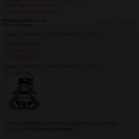
https://keqingmains.com/
Показать текст полностью
Пропущено 1002 постов
В тред
Скрыть
385 с картинками.
Аноним
31/07/26 Птн 10:50:27
№
7335145
0
0
>>7335142 (OP)
>>7335142 (OP)
>>7335142 (OP)
Аноним
31/07/26 Птн 14:28:01
№
7336255
0
0
379Кб, 1536x1536
Пиздец конечно, у калового треда моча на захисте.
Ну хоть тогда осявящу перекат