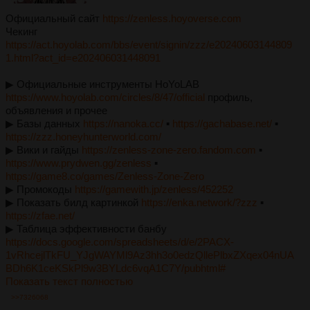
Официальный сайт
https://zenless.hoyoverse.com
Чекинг
https://act.hoyolab.com/bbs/event/signin/zzz/e20240603144809
1.html?act_id=e202406031448091
▶︎ Официальные инструменты HoYoLAB
https://www.hoyolab.com/circles/8/47/official
профиль,
объявления и прочее
▶︎ Базы данных
https://nanoka.cc/
▪︎
https://gachabase.net/
▪︎
https://zzz.honeyhunterworld.com/
▶︎ Вики и гайды
https://zenless-zone-zero.fandom.com
▪︎
https://www.prydwen.gg/zenless
▪︎
https://game8.co/games/Zenless-Zone-Zero
▶︎ Промокоды
https://gamewith.jp/zenless/452252
▶︎ Показать билд картинкой
https://enka.network/?zzz
▪︎
https://zfae.net/
▶︎ Таблица эффективности банбу
https://docs.google.com/spreadsheets/d/e/2PACX-
1vRhcejlTkFU_YJgWAYMl9Az3hh3o0edzQllePlbxZXqex04nUA
BDh6K1ceKSkPl9w3BYLdc6vqA1C7Y/pubhtml#
Показать текст полностью
>>7326068