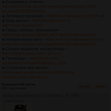
◈ Ежедневные отметки ‒
https://act.hoyolab.com/bbs/event/signin/hkrpg/index.html?
act_id=e202303301540311
◈ Активация промокода ‒
https://hsr.hoyoverse.com/gift?code
◈ Базы данных ‒
https://hsr.nanoka.cc/
|
https://www.huroka.com/
◈ Гайды, таблицы, прохождения ‒
https://www.prydwen.gg/star-rail/
|
https://sk.theherta.com/
◈ Интерактивная карта ‒
https://star-rail-map.appsample.com
|
https://act.hoyolab.com/sr/app/interactive-map/index.html
◈ Оценка предметов, калькуляторы ‒
https://fribbels.github.io/hsr-optimizer
◈ Промокоды ‒
https://honkai-star-
rail.fandom.com/wiki/Redemption_Code
◈ Cтатистика, веб-ивенты ‒
https://www.hoyolab.com/circles/6/39/official
Показать текст полностью
Пропущено 998 постов
В тред
Скрыть
326 с картинками.
Аноним
28/07/26 Втр 09:27:01
№
7320954
0
0
379Кб, 1536x1536