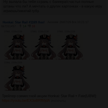
Ну выпала бы тебе ссрань с баннера/счастья полные
штаны что ли? А мечтать о других картонках - в какую игру
играешь/закатай губу.
Honkai: Star Rail #1169 /hsr/
Аноним
26/07/26 Вск 10:21:17
№
7311457
14
16
379Кб, 1536x1536
379Кб, 1536x1536
379Кб, 1536x1536
379Кб, 1536x1536
Трейлер совместной акции Honkai: Star Rail × Fate[UBW]:
https://youtu.be/EX3oBRfMjdA
[РАСКРЫТЬ]