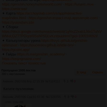
https://genshin.honeyhunterworld.com/
∙
https://lunaris.moe
∙
https://ambr.top/
✦ Карта
https://act.hoyolab.com/ys/app/interactive-
map/index.html
∙
https://genshin-impact-map.appsample.com/
∙
https://yuanshen.site
✦ Сборки
https://docs.google.com/spreadsheets/d/1gNxZ2xab1J6o1TuNV
WMeLOZ7TPOqrsf3SshP5DLvKzI/pubhtml?gid=100510092#
✦ Калькуляторы урона
https://frzyc.github.io/genshin-
optimizer/
∙
https://teucerdev.github.io/little-bro/
∙
https://gcsim.app/
✦ Гайды
https://t.me/genshin_academy/
∙
https://keqingmains.com/
Показать текст полностью
Пропущено 1000 постов
В тред
Скрыть
380 с картинками.
Аноним
28/07/26 Втр 22:15:39
№
7324112
1
0
Катите пухленями.
Аноним
29/07/26 Срд 01:57:36
№
7324755
0
0
379Кб, 1536x1536