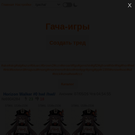
Главная
Настройки
Гача-игры
Создать тред
#ake
#akg
#alg
#azur
#bluarc
#brown2
#czn
#eroart
#fgo
#genshin
#gfl2
#gfront
#hbr
#hig
#hsr
#hwl
#inki
#lostword
#majsoul
#mong
#morimens
#nikke
#nte
#pgr
#pmg
#pp
#r1999
#snow
#soc
#tof
#trick
#uma
#ww
#zzz
Каталог
Horizon Walker #0 hwl /hwl/
Аноним
07/05/26 Чтв 04:54:55
№
6904284
23
18
379Кб, 1536x1536
379Кб, 1536x1536
379Кб, 1536x1536