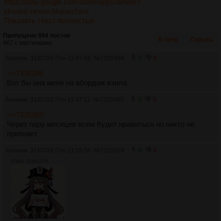
https://play.google.com/store/apps/details?
id=com.nexon.bluearchive
Показать текст полностью
Пропущено 994 постов
В тред
Скрыть
467 с картинками.
Аноним
31/07/26 Птн 11:47:08
№
7335494
0
0
>>7335396
Вот бы она меня на абордаж взяла
Аноним
31/07/26 Птн 11:47:11
№
7335495
0
0
>>7335460
Через пару месяцев всем будет нравиться но никто не
признает
Аноним
31/07/26 Птн 11:55:56
№
7335539
0
0
379Кб, 1536x1536