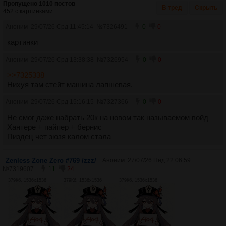
Пропущено 1010 постов
В тред
Скрыть
452 с картинками.
Аноним
29/07/26 Срд 11:45:14
№
7326491
0
0
картинки
Аноним
29/07/26 Срд 13:38:38
№
7326954
0
0
>>7325338
Нихуя там стейт машина лапшевая.
Аноним
29/07/26 Срд 15:16:15
№
7327366
0
0
Не смог даже набрать 20к на новом так называемом войд
Хантере + пайпер + бернис
Пиздец чет зюзя калом стала
Zenless Zone Zero #769 /zzz/
Аноним
27/07/26 Пнд 22:06:59
№
7319607
11
24
379Кб, 1536x1536
379Кб, 1536x1536
379Кб, 1536x1536