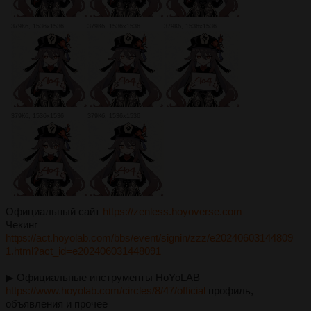
379Кб, 1536x1536
379Кб, 1536x1536
379Кб, 1536x1536
379Кб, 1536x1536
379Кб, 1536x1536
Официальный сайт
https://zenless.hoyoverse.com
Чекинг
https://act.hoyolab.com/bbs/event/signin/zzz/e20240603144809
1.html?act_id=e202406031448091
▶︎ Официальные инструменты HoYoLAB
https://www.hoyolab.com/circles/8/47/official
профиль,
объявления и прочее