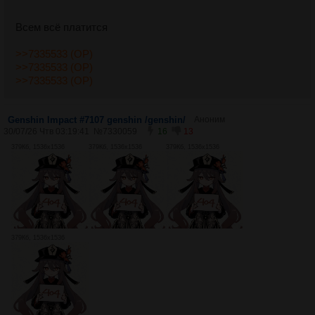
Всем всё платится
>>7335533 (OP)
>>7335533 (OP)
>>7335533 (OP)
Genshin Impact #7107 genshin /genshin/
Аноним
30/07/26 Чтв 03:19:41
№
7330059
16
13
379Кб, 1536x1536
379Кб, 1536x1536
379Кб, 1536x1536
379Кб, 1536x1536