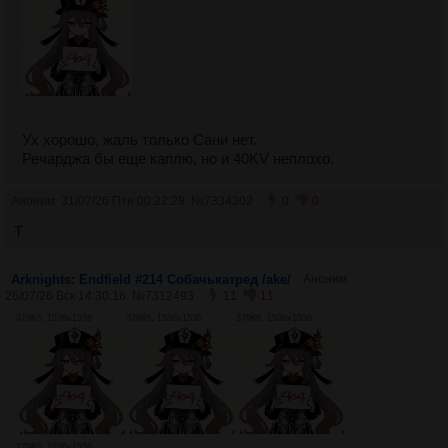
Ух хорошо, жаль только Сани нет.
Речарджа бы еще каплю, но и 40KV неплохо.
Аноним
31/07/26 Птн 00:22:29
№
7334302
0
0
T
Arknights: Endfield #214 Собачькатред /ake/
Аноним
26/07/26 Вск 14:30:16
№
7312493
11
11
379Кб, 1536x1536
379Кб, 1536x1536
379Кб, 1536x1536
379Кб, 1536x1536