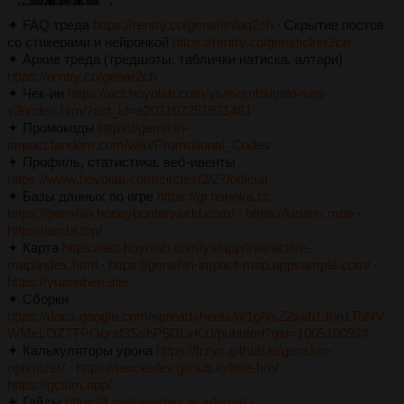
✦ FAQ треда
https://rentry.co/genshinfaq2ch
∙ Скрытие постов
со стикерами и нейронкой
https://rentry.co/gensticker2ch
✦ Архив треда (тредшоты, таблички натиска, алтари)
https://rentry.co/genar2ch
✦ Чек-ин
https://act.hoyolab.com/ys/event/signin-sea-
v3/index.html?act_id=e202102251931481
✦ Промокоды
https://genshin-
impact.fandom.com/wiki/Promotional_Codes
✦ Профиль, статистика, веб-ивенты
https://www.hoyolab.com/circles/2/27/official
✦ Базы данных по игре
https://gi.nanoka.cc
∙
https://genshin.honeyhunterworld.com/
∙
https://lunaris.moe
∙
https://ambr.top/
✦ Карта
https://act.hoyolab.com/ys/app/interactive-
map/index.html
∙
https://genshin-impact-map.appsample.com/
∙
https://yuanshen.site
✦ Сборки
https://docs.google.com/spreadsheets/d/1gNxZ2xab1J6o1TuNV
WMeLOZ7TPOqrsf3SshP5DLvKzI/pubhtml?gid=100510092#
✦ Калькуляторы урона
https://frzyc.github.io/genshin-
optimizer/
∙
https://teucerdev.github.io/little-bro/
∙
https://gcsim.app/
✦ Гайды
https://t.me/genshin_academy/
∙