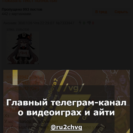
Показать текст полностью
Пропущено 993 постов
В тред
Скрыть
442 с картинками.
Аноним
30/07/26 Чтв 22:29:07
№
7333947
0
0
379Кб, 1536x1536
>>7333942 (OP)
>>7333942 (OP)
>>7333942 (OP)
Аноним
30/07/26 Чтв 22:29:18
№
7333948
0
0
>>7333924
Хз
У меня завод подлагивает
Но больше проблем в этом патче не было у меня