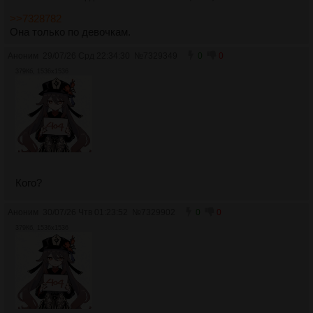
>>7328782
Она только по девочкам.
Аноним
29/07/26 Срд 22:34:30
№
7329349
0
0
379Кб, 1536x1536
Кого?
Аноним
30/07/26 Чтв 01:23:52
№
7329902
0
0
379Кб, 1536x1536