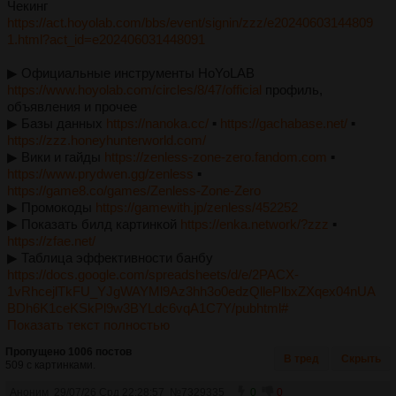
Чекинг
https://act.hoyolab.com/bbs/event/signin/zzz/e20240603144809
1.html?act_id=e202406031448091
▶︎ Официальные инструменты HoYoLAB
https://www.hoyolab.com/circles/8/47/official
профиль,
объявления и прочее
▶︎ Базы данных
https://nanoka.cc/
▪︎
https://gachabase.net/
▪︎
https://zzz.honeyhunterworld.com/
▶︎ Вики и гайды
https://zenless-zone-zero.fandom.com
▪︎
https://www.prydwen.gg/zenless
▪︎
https://game8.co/games/Zenless-Zone-Zero
▶︎ Промокоды
https://gamewith.jp/zenless/452252
▶︎ Показать билд картинкой
https://enka.network/?zzz
▪︎
https://zfae.net/
▶︎ Таблица эффективности банбу
https://docs.google.com/spreadsheets/d/e/2PACX-
1vRhcejlTkFU_YJgWAYMl9Az3hh3o0edzQllePlbxZXqex04nUA
BDh6K1ceKSkPl9w3BYLdc6vqA1C7Y/pubhtml#
Показать текст полностью
Пропущено 1006 постов
В тред
Скрыть
509 с картинками.
Аноним
29/07/26 Срд 22:28:57
№
7329335
0
0