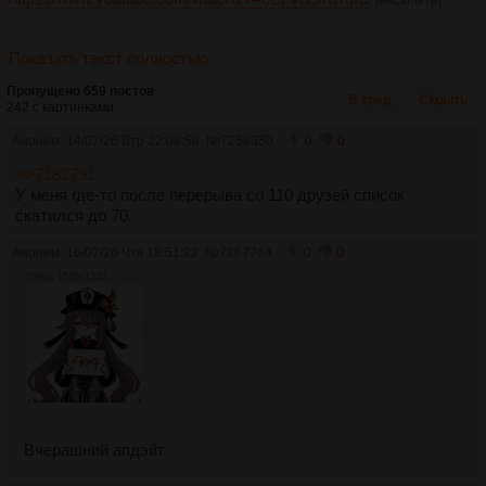
[РАСКРЫТЬ]
Показать текст полностью
Пропущено 659 постов
В тред
Скрыть
242 с картинками.
Аноним
14/07/26 Втр 22:08:58
№
7258350
0
0
>>7182791
У меня где-то после перерыва со 110 друзей список
скатился до 70.
Аноним
16/07/26 Чтв 18:51:22
№
7267764
0
0
379Кб, 1536x1536
Вчерашний апдэйт.