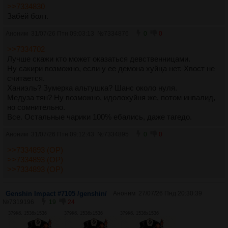
>>7334830
Забей болт.
Аноним
31/07/26 Птн 09:03:13
№
7334876
0
0
>>7334702
Лучше скажи кто может оказаться девственницами.
Ну сакири возможно, если у ее демона хуйца нет. Хвост не
считается.
Ханиэль? Зумерка альтушка? Шанс около нуля.
Медуза тян? Ну возможно, идолохуйня же, потом инвалид,
но сомнительно.
Все. Остальные чарики 100% ебались, даже тагедо.
Аноним
31/07/26 Птн 09:12:43
№
7334895
0
0
>>7334893 (OP)
>>7334893 (OP)
>>7334893 (OP)
Genshin Impact #7105 /genshin/
Аноним
27/07/26 Пнд 20:30:39
№
7319196
19
24
379Кб, 1536x1536
379Кб, 1536x1536
379Кб, 1536x1536