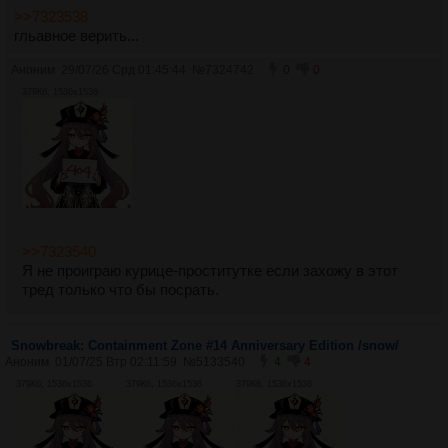
>>7323538
гльавное верить...
Аноним
29/07/26 Срд 01:45:44
№
7324742
0
0
379Кб, 1536x1536
>>7323540
Я не проиграю курице-проститутке если захожу в этот
тред только что бы посрать.
Snowbreak: Containment Zone #14 Anniversary Edition /snow/
Аноним
01/07/25 Втр 02:11:59
№
5133540
4
4
379Кб, 1536x1536
379Кб, 1536x1536
379Кб, 1536x1536