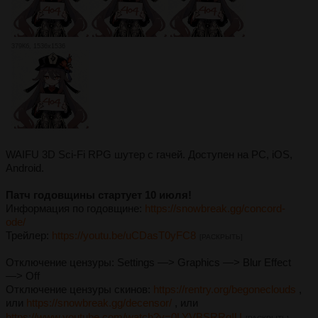
379Кб, 1536x1536
WAIFU 3D Sci-Fi RPG шутер с гачей. Доступен на PC, iOS,
Android.
Патч годовщины стартует 10 июля!
Информация по годовщине:
https://snowbreak.gg/concord-
ode/
Трейлер:
https://youtu.be/uCDasT0yFC8
[РАСКРЫТЬ]
Отключение цензуры: Settings —> Graphics —> Blur Effect
—> Off
Отключение цензуры скинов:
https://rentry.org/begoneclouds
,
или
https://snowbreak.gg/decensor/
, или
https://www.youtube.com/watch?v=0LYVBSRRgIU