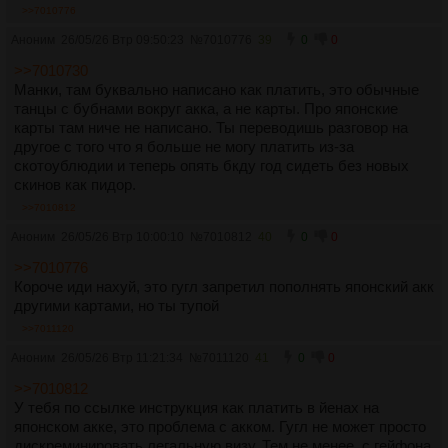
>>7010776
Аноним
26/05/26 Втр 09:50:23
№
7010776
39
0
0
>>7010730
Манки, там буквально написано как платить, это обычные
танцы с бубнами вокруг акка, а не карты. Про японские
карты там ниче не написано. Ты переводишь разговор на
другое с того что я больше не могу платить из-за
скотоублюдии и теперь опять бкду год сидеть без новых
скинов как пидор.
>>7010812
Аноним
26/05/26 Втр 10:00:10
№
7010812
40
0
0
>>7010776
Короче иди нахуй, это гугл запретил пополнять японский акк
другими картами, но ты тупой
>>7011120
Аноним
26/05/26 Втр 11:21:34
№
7011120
41
0
0
>>7010812
У тебя по ссылке инструкция как платить в йенах на
японском акке, это проблема с акком. Гугл не может просто
дискреминировать легальную визу. Тем не менее, с гейфона