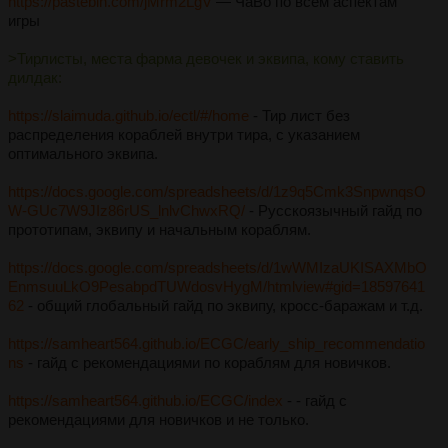
https://pastebin.com/jMrm2LgV
— ЧаВо по всем аспектам
игры
>Тирлисты, места фарма девочек и эквипа, кому ставить
дилдак:
https://slaimuda.github.io/ectl/#/home
- Тир лист без
распределения кораблей внутри тира, с указанием
оптимального эквипа.
https://docs.google.com/spreadsheets/d/1z9q5Cmk3SnpwnqsO
W-GUc7W9JIz86rUS_lnlvChwxRQ/
- Русскоязычный гайд по
прототипам, эквипу и начальным кораблям.
https://docs.google.com/spreadsheets/d/1wWMIzaUKISAXMbO
EnmsuuLkO9PesabpdTUWdosvHygM/htmlview#gid=18597641
62
- общий глобальный гайд по эквипу, кросс-баражам и т.д.
https://samheart564.github.io/ECGC/early_ship_recommendatio
ns
- гайд с рекомендациями по кораблям для новичков.
https://samheart564.github.io/ECGC/index
- - гайд с
рекомендациями для новичков и не только.