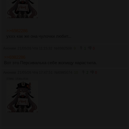
>>6982286
уххх как же она чулочки любит...
Аноним
21/05/26 Чтв 11:15:32
№
6982508
9
1
0
>>6982286
Вот это Персивалька себе жопищу нарастила.
Аноним
21/05/26 Чтв 17:47:51
№
6985074
10
2
0
379Кб, 1536x1536