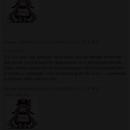
Аноним
26/05/26 Втр 15:20:55
№
7012273
45
0
0
>>7011982
ХЗ, что она там требует, но я знаю, что на многих японских
ресурсах ты хуй зарегистрируешься не с японской почтой
(там строго нужна почта, которую дают местные операторы
в связке с номером, типа ezweb.ne.jp от AU и т.п. - с гмейлом
и прочим тебя хуй пустят).
Аноним
26/05/26 Втр 16:23:00
№
7012624
46
0
0
379Кб, 1536x1536