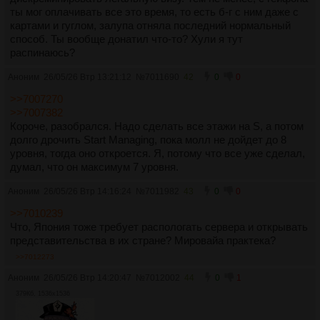
ты мог оплачивать все это время, то есть б-г с ним даже с
картами и гуглом, залупа отняла последний нормальный
способ. Ты вообще донатил что-то? Хули я тут
распинаюсь?
Аноним
26/05/26 Втр 13:21:12
№
7011690
42
0
0
>>7007270
>>7007382
Короче, разобрался. Надо сделать все этажи на S, а потом
долго дрочить Start Managing, пока молл не дойдет до 8
уровня, тогда оно откроется. Я, потому что все уже сделал,
думал, что он максимум 7 уровня.
Аноним
26/05/26 Втр 14:16:24
№
7011982
43
0
0
>>7010239
Что, Япония тоже требует распологать сервера и открывать
представительства в их стране? Мировайа практека?
>>7012273
Аноним
26/05/26 Втр 14:20:47
№
7012002
44
0
1
379Кб, 1536x1536