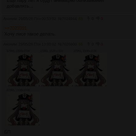
Еще пару лет и будут анимацию облизывания
добавлять...
Аноним
29/05/26 Птн 00:53:02
№
7024944
65
0
0
>>7023391
Хочу лисе такое делать.
Аноним
29/05/26 Птн 13:00:02
№
7026600
66
0
0
379Кб, 1536x1536
379Кб, 1536x1536
379Кб, 1536x1536
379Кб, 1536x1536
БП