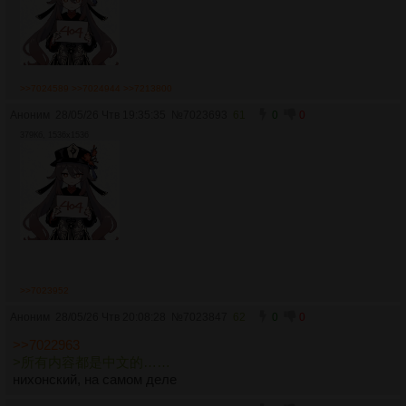
>>7024589
>>7024944
>>7213800
Аноним
28/05/26 Чтв 19:35:35
№
7023693
61
0
0
379Кб, 1536x1536
>>7023952
Аноним
28/05/26 Чтв 20:08:28
№
7023847
62
0
0
>>7022963
>所有内容都是中文的……
нихонский, на самом деле