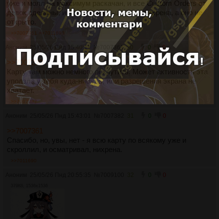
уже и молл на максимум раскачан, и все Custom Orders от
девок сделаны, и на карте больше нету нихрена, а оно не
открыто.
>>7007361
>>7011690
Аноним
25/05/26 Пнд 15:40:11
№
7007361
30
0
0
>>7007270
Карту там можно немного покрутить. Может активность эта
уползла у тебя куда-нибудь, или разрешения экрана не
хватает.
>>7007382
Аноним
25/05/26 Пнд 15:43:01
№
7007382
31
0
0
>>7007361
Спасибо, но, увы, нет - я всю карту по всякому уже и
скроллил, и осматривал, нихрена.
>>7011690
Аноним
25/05/26 Пнд 20:55:35
№
7009100
32
0
0
379Кб, 1536x1536