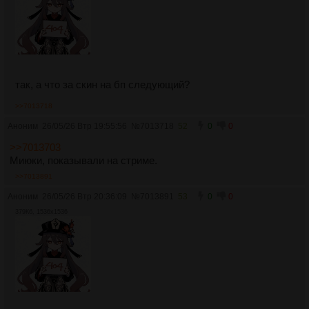
так, а что за скин на бп следующий?
>>7013718
Аноним
26/05/26 Втр 19:55:56
№
7013718
52
0
0
>>7013703
Миюки, показывали на стриме.
>>7013891
Аноним
26/05/26 Втр 20:36:09
№
7013891
53
0
0
379Кб, 1536x1536