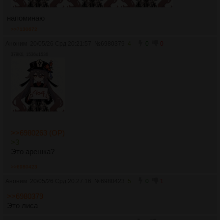
напоминаю
>>7130672
Аноним
20/05/26 Срд 20:21:57
№
6980379
4
0
0
379Кб, 1536x1536
>>6980263 (OP)
>3
Это арешка?
>>6980423
Аноним
20/05/26 Срд 20:27:16
№
6980423
5
0
1
>>6980379
Это лиса