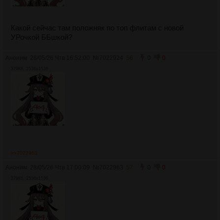
Какой сейчас там положняк по топ флитам с новой
УРочкой ББшкой?
Аноним
28/05/26 Чтв 16:52:00
№
7022924
56
0
0
379Кб, 1536x1536
>>7022963
Аноним
28/05/26 Чтв 17:00:09
№
7022963
57
0
0
379Кб, 1536x1536