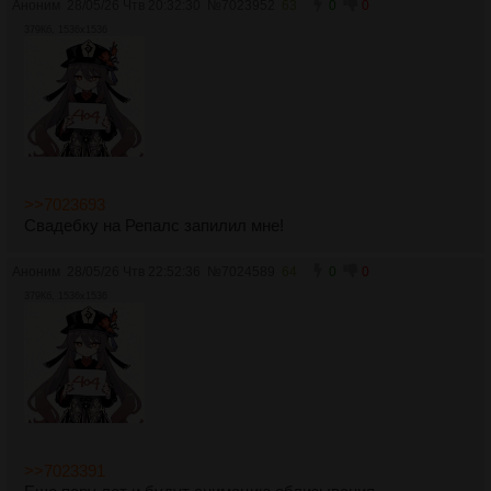
Аноним
28/05/26 Чтв 20:32:30
№
7023952
63
0
0
379Кб, 1536x1536
>>7023693
Свадебку на Репалс запилил мне!
Аноним
28/05/26 Чтв 22:52:36
№
7024589
64
0
0
379Кб, 1536x1536
>>7023391