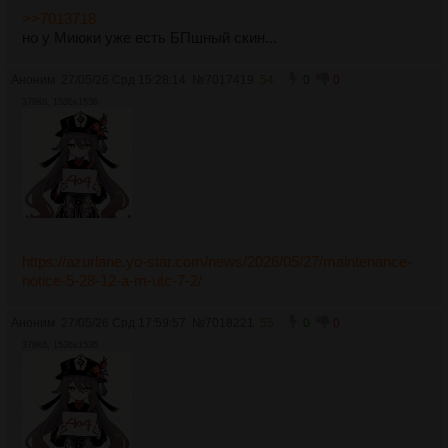
>>7013718
но у Миюки уже есть БПшный скин...
Аноним
27/05/26 Срд 15:28:14
№
7017419
54
0
0
379Кб, 1536x1536
https://azurlane.yo-star.com/news/2026/05/27/maintenance-
notice-5-28-12-a-m-utc-7-2/
Аноним
27/05/26 Срд 17:59:57
№
7018221
55
0
0
379Кб, 1536x1536