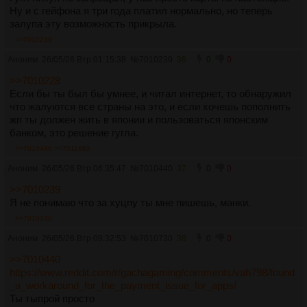
Ну и с гейфона я три года платил нормально, но теперь
залупа эту возможность прикрыла.
>>7010239
Аноним
26/05/26 Втр 01:15:38
№
7010239
36
0
0
>>7010228
Если бы ты был бы умнее, и читал интернет, то обнаружил
что жалуются все страны на это, и если хочешь пополнить
жп ты должен жить в японии и пользоваться японским
банком, это решение гугла.
>>7010440
>>7011982
Аноним
26/05/26 Втр 06:35:47
№
7010440
37
0
0
>>7010239
Я не понимаю что за хуцпу ты мне пишешь, манки.
>>7010730
Аноним
26/05/26 Втр 09:32:53
№
7010730
38
0
0
>>7010440
https://www.reddit.com/r/gachagaming/comments/vah798/found
_a_workaround_for_the_payment_issue_for_apps/
Ты тыпрой просто