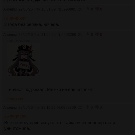
Аноним
22/05/26 Птн 16:51:09
№
6990885
20
0
0
>>6990392
3 года без рерана, ничесе.
Аноним
22/05/26 Птн 21:56:05
№
6993269
21
0
0
379Кб, 1536x1536
Тирлист подъехал. Мемки не впечатляют.
>>6993369
Аноним
22/05/26 Птн 22:11:19
№
6993369
22
0
0
>>6993269
Все не могу привыкнуть что Тайха всех переиграла и
уничтожила.