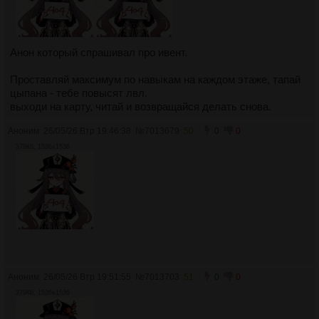
Анон который спрашивал про ивент.
Проставляй максимум по навыкам на каждом этаже, тапай
цыпана - тебе повысят лвл.
выходи на карту, читай и возвращайся делать снова.
Аноним
26/05/26 Втр 19:46:38
№
7013679
50
0
0
379Кб, 1536x1536
Аноним
26/05/26 Втр 19:51:55
№
7013703
51
0
0
379Кб, 1536x1536