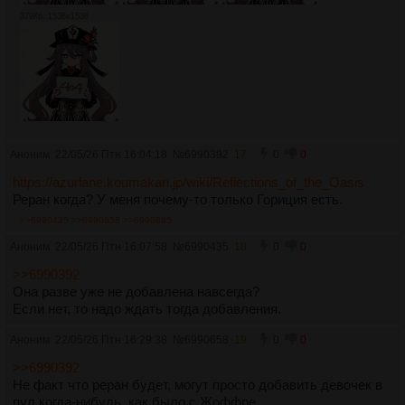
379Кб, 1536x1536
Аноним
22/05/26 Птн 16:04:18
№
6990392
17
0
0
https://azurlane.koumakan.jp/wiki/Reflections_of_the_Oasis
Реран когда? У меня почему-то только Гориция есть.
>>6990435
>>6990658
>>6990885
Аноним
22/05/26 Птн 16:07:58
№
6990435
18
0
0
>>6990392
Она разве уже не добавлена навсегда?
Если нет, то надо ждать тогда добавления.
Аноним
22/05/26 Птн 16:29:38
№
6990658
19
0
0
>>6990392
Не факт что реран будет, могут просто добавить девочек в
пул когда-нибудь, как было с Жоффре