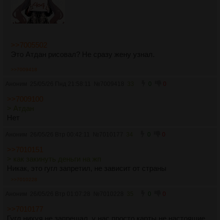
>>7005502
Это Атдан рисовал? Не сразу жену узнал.
>>7009418
Аноним
25/05/26 Пнд 21:58:11
№
7009418
33
0
0
>>7009100
> Атдан
Нет
Аноним
26/05/26 Втр 00:42:11
№
7010177
34
0
0
>>7010151
> как закинуть деньги на жп
Никак, это гугл запретил, не зависит от страны
>>7010228
Аноним
26/05/26 Втр 01:07:28
№
7010228
35
0
0
>>7010177
Гугл нихуя не запрещал, у нас просто карты не настоящие.