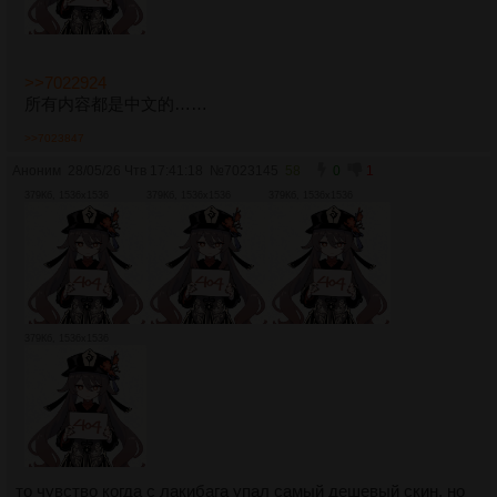
>>7022924
所有内容都是中文的……
>>7023847
Аноним
28/05/26 Чтв 17:41:18
№
7023145
58
0
1
379Кб, 1536x1536
379Кб, 1536x1536
379Кб, 1536x1536
379Кб, 1536x1536
то чувство когда с лакибага упал самый дешевый скин, но