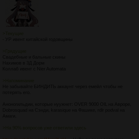
>Текущие
- УР ивент китайской годовщины
>Грядущие
Свадебные и бальные скины
Нахимов в 3Д Дорм
Коллаб ивент с Nier Automata
>Напоминание
Не забывайте БИНДИТЬ аккаунт через емейл чтобы не
потерять его.
Аноногильдии, которые нуужнет: OVER 9000 OIL на Авроре,
Dobrosquad на Сэнди, karasique на Фашике, rdlr podval на
Амаги.
>На 90% вопросов уже ответили здесь