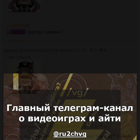
>>7005505
Ш
вжушк
трахнул камень?
>>7005771
Аноним
25/05/26 Пнд 09:47:08
№
7005771
28
0
0
379Кб, 1536x1536
>>7005733
Да
Аноним
25/05/26 Пнд 15:24:15
№
7007270
29
0
0
Посоны, как в ивенте открыть последний Travelog? У меня