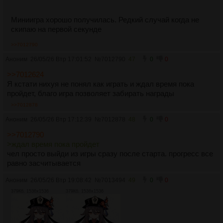
Миниигра хорошо получилась. Редкий случай когда не
скипаю на первой секунде
>>7012790
Аноним
26/05/26 Втр 17:01:52
№
7012790
47
0
0
>>7012624
Я кстати нихуя не понял как играть и ждал время пока
пройдет, благо игра позволяет забирать награды
>>7012878
Аноним
26/05/26 Втр 17:12:39
№
7012878
48
0
0
>>7012790
>ждал время пока пройдет
чел просто выйди из игры сразу после старта. прогресс все
равно засчитывается
Аноним
26/05/26 Втр 19:08:42
№
7013494
49
0
0
379Кб, 1536x1536
379Кб, 1536x1536