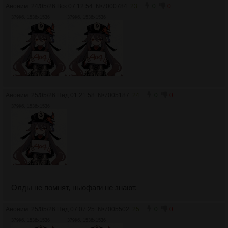
Аноним
24/05/26 Вск 07:12:54
№
7000784
23
0
0
379Кб, 1536x1536
379Кб, 1536x1536
Аноним
25/05/26 Пнд 01:21:58
№
7005187
24
0
0
379Кб, 1536x1536
Олды не помнят, ньюфаги не знают.
Аноним
25/05/26 Пнд 07:07:25
№
7005502
25
0
0
379Кб, 1536x1536
379Кб, 1536x1536