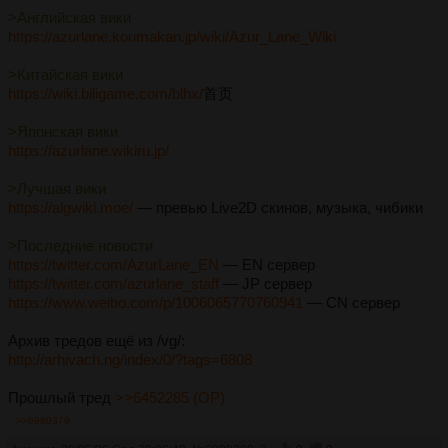
>Английская вики
https://azurlane.koumakan.jp/wiki/Azur_Lane_Wiki
>Китайская вики
https://wiki.biligame.com/blhx/
首页
>Японская вики
https://azurlane.wikiru.jp/
>Лучшая вики
https://algwiki.moe/
— превью Live2D скинов, музыка, чибики
>Последние новости
https://twitter.com/AzurLane_EN
— EN сервер
https://twitter.com/azurlane_staff
— JP сервер
https://www.weibo.com/p/1006065770760941
— CN сервер
Архив тредов ещё из /vg/:
http://arhivach.ng/index/0/?tags=6808
Прошлый тред
>>6452285 (OP)
>>6980379