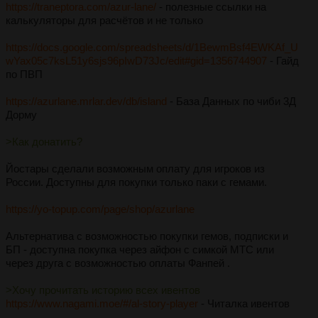
https://traneptora.com/azur-lane/
- полезные ссылки на
калькуляторы для расчётов и не только
https://docs.google.com/spreadsheets/d/1BewmBsf4EWKAf_U
wYax05c7ksL51y6sjs96pIwD73Jc/edit#gid=1356744907
- Гайд
по ПВП
https://azurlane.mrlar.dev/db/island
- База Данных по чиби 3Д
Дорму
>Как донатить?
Йостары сделали возможным оплату для игроков из
России. Доступны для покупки только паки с гемами.
https://yo-topup.com/page/shop/azurlane
Альтернатива с возможностью покупки гемов, подписки и
БП - доступна покупка через айфон с симкой МТС или
через друга с возможностью оплаты Фанпей .
>Хочу прочитать историю всех ивентов
https://www.nagami.moe/#/al-story-player
- Читалка ивентов