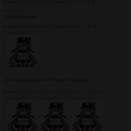
Аноним
21/05/26 Чтв 18:43:13
№
6985405
14
0
0
>>6985367
Прототиповских
Аноним
22/05/26 Птн 05:29:17
№
6987866
15
0
0
379Кб, 1536x1536
В Июне реран ивента Эльзац и Могадор
Аноним
22/05/26 Птн 10:11:12
№
6988334
16
0
0
379Кб, 1536x1536
379Кб, 1536x1536
379Кб, 1536x1536