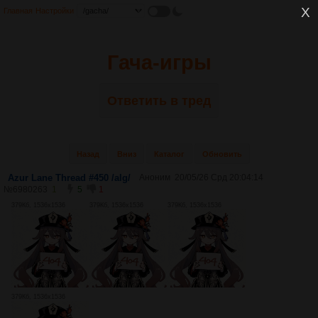
Главная
Настройки
Гача-игры
Ответить в тред
Назад
Вниз
Каталог
Обновить
Azur Lane Thread #450 /alg/
Аноним
20/05/26 Срд 20:04:14
№
6980263
1
5
1
379Кб, 1536x1536
379Кб, 1536x1536
379Кб, 1536x1536
379Кб, 1536x1536