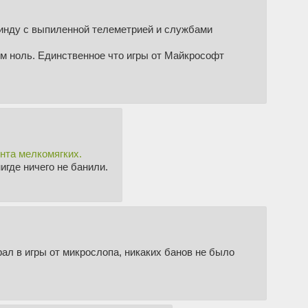
нду с выпиленной телеметрией и службами
ом ноль. Единственное что игры от Майкрософт
нта мелкомягких.
нигде ничего не банили.
грал в игры от микрослопа, никаких банов не было