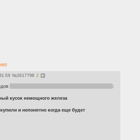
9965
31:59
№
2617798
2
едов
(не мои посты, просто истина от других анонов)
:
ный кусок немощного железа
скупили и непонятно когда еще будет