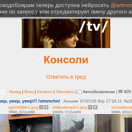
Консоли
Ответить в тред
Назад
|
Вниз
|
Каталог
|
Обновить
|
Автообновление
|
409
ер, умер, умер!!! /stmmchn/
Аноним
07/07/26 Втр 17:24:11
№
2
vgjr50l0j8bh1.jpeg
c086edlwmpbh1.jpeg
v03vbkdzwq
785Кб, 3072x4080
1592Кб, 5712x4284
999Кб, 4032x