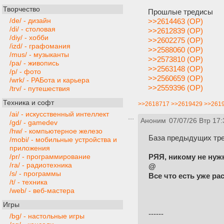
Творчество
Прошлые тредисы
/de/ - дизайн
>>2614463 (OP)
/di/ - столовая
>>2612839 (OP)
/diy/ - хобби
>>2602275 (OP)
/izd/ - графомания
>>2588060 (OP)
/mus/ - музыканты
>>2573810 (OP)
/pa/ - живопись
>>2563148 (OP)
/p/ - фото
>>2560659 (OP)
/wrk/ - РАБота и карьера
>>2559396 (OP)
/trv/ - путешествия
Техника и софт
>>2618717
>>2619429
>>261
/ai/ - искусственный интеллект
Аноним
07/07/26 Втр 17:
/gd/ - gamedev
/hw/ - компьютерное железо
База предыдущих тр
/mobi/ - мобильные устройства и
приложения
РЯЯ, никому не нуж
/pr/ - программирование
/ra/ - радиотехника
@
/s/ - программы
Все что есть уже ра
/t/ - техника
/web/ - веб-мастера
Игры
------
/bg/ - настольные игры