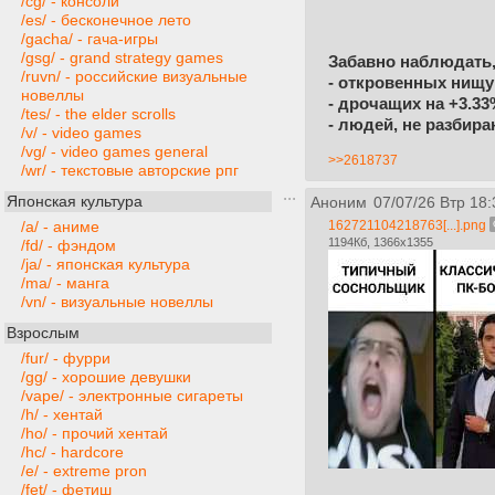
/cg/ - консоли
/es/ - бесконечное лето
/gacha/ - гача-игры
/gsg/ - grand strategy games
Забавно наблюдать,
/ruvn/ - российские визуальные
- откровенных нищу
новеллы
- дрочащих на +3.3
/tes/ - the elder scrolls
- людей, не разбир
/v/ - video games
/vg/ - video games general
>>2618737
/wr/ - текстовые авторские рпг
Японская культура
Аноним
07/07/26 Втр 18:
162721104218763[...].png
/a/ - аниме
1194Кб, 1366x1355
/fd/ - фэндом
/ja/ - японская культура
/ma/ - манга
/vn/ - визуальные новеллы
Взрослым
/fur/ - фурри
/gg/ - хорошие девушки
/vape/ - электронные сигареты
/h/ - хентай
/ho/ - прочий хентай
/hc/ - hardcore
/e/ - extreme pron
/fet/ - фетиш