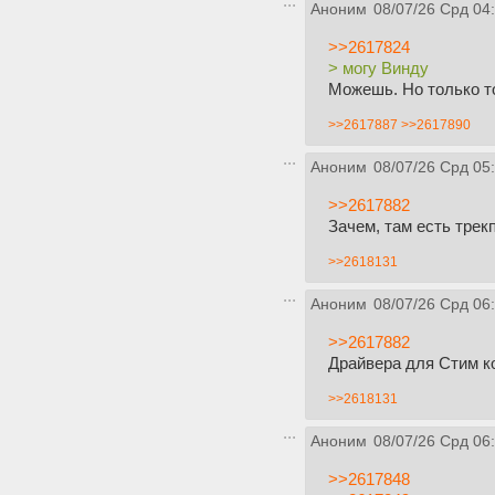
Аноним
08/07/26 Срд 04
>>2617824
> могу Винду
Можешь. Но только то
>>2617887
>>2617890
Аноним
08/07/26 Срд 05
>>2617882
Зачем, там есть трек
>>2618131
Аноним
08/07/26 Срд 06
>>2617882
Драйвера для Стим ко
>>2618131
Аноним
08/07/26 Срд 06
>>2617848