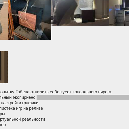
опытку Габена отпилить себе кусок консольного пирога.
льный экспириенс
(вкл с геймпада и продолжил играть там где в
 настройки графики
иотека игр на релизе
гры
ртуальной реальности
лер