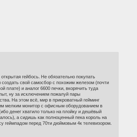
и открытая гейбось. Не обязательно покупать
 создать свой самосбор с похожим железом (почти
ой плате) и аналог 6600 печки, вкорячить туда
опыт, ну за исключением пожалуй пары
тва. На этом всё, мир в прикроватный гейминг
оим мелким монитор с офисным оборудованием в
(ибо денег хватило только на плойку и дешёвый
талось), а сидишь как полноценный пека король на
су геймпадом перед 70ти дюймовым 4к телевизором.