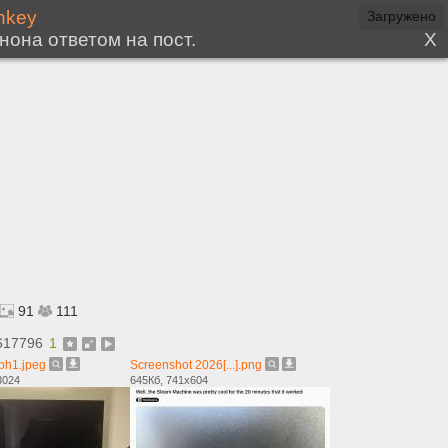
91
111
617796
1
bh1.jpeg
Screenshot 2026[...].png
3024
645Кб, 741x604