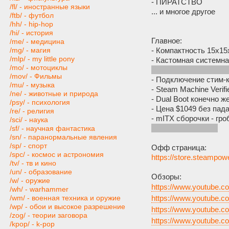
- ПИРАТСТВО
/fl/ - иностранные языки
... и многое другое
/ftb/ - футбол
/hh/ - hip-hop
/hi/ - история
Главное:
/me/ - медицина
- Компактность 15х1
/mg/ - магия
/mlp/ - my little pony
- Кастомная системн
/mo/ - мотоциклы
компонентами не доби
/mov/ - Фильмы
- Подключение стим-
/mu/ - музыка
- Steam Machine Verif
/ne/ - животные и природа
- Dual Boot конечно 
/psy/ - психология
- Цена $1049 без пада
/re/ - религия
- mITX сборочки - гро
/sci/ - наука
переключит инпут)
/sf/ - научная фантастика
/sn/ - паранормальные явления
/sp/ - спорт
Офф страница:
/spc/ - космос и астрономия
https://store.steampo
/tv/ - тв и кино
/un/ - образование
Обзоры:
/w/ - оружие
https://www.youtube
/wh/ - warhammer
https://www.youtube
/wm/ - военная техника и оружие
/wp/ - обои и высокое разрешение
https://www.youtube.
/zog/ - теории заговора
https://www.youtube
/kpop/ - k-pop