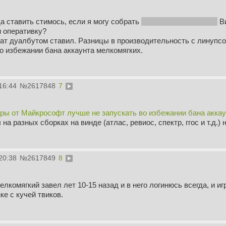
а ставить стимось, если я могу собрать
а неумеющие скачать
Ви
 оперативку?
рат дуалбутом ставил. Разницы в производительность с линупс
о избежании бана аккаунта мелкомягких.
16:44
№
2617848
7
гры от Майкрософт лучше не запускать во избежании бана аккау
а разных сборках на винде (атлас, ревиос, спектр, ггос и т.д.) 
20:38
№
2617849
8
елкомягкий завел лет 10-15 назад и в него логинюсь всегда, и и
ке с кучей твиков.