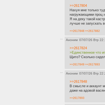
>>2617804
Нахуя мне только туд
нагружающими проц и
Я на деку такой каст
лучше не запускать в
>>2617848
>>2617882
Аноним
07/07/26 Втр 22:
>>2617824
>Единственное что и
Щито? Сколько сидел н
>>2617849
>>2617893
Аноним
07/07/26 Втр 22:
>>2617848
В смысле и аккаунт м
даже на адовой васян
>>2617893