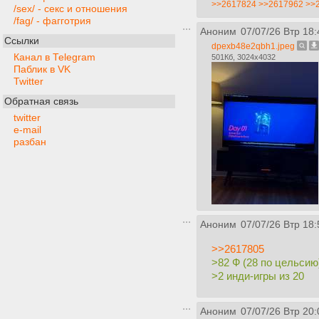
>>2617824
>>2617962
>>
/sex/ - секс и отношения
/fag/ - фагготрия
Аноним
07/07/26 Втр 18:
Ссылки
dpexb48e2qbh1.jpeg
Канал в Telegram
501Кб, 3024x4032
Паблик в VK
Twitter
Обратная связь
twitter
e-mail
разбан
Аноним
07/07/26 Втр 18:
>>2617805
>82 Ф (28 по цельсию
>2 инди-игры из 20
Аноним
07/07/26 Втр 20: