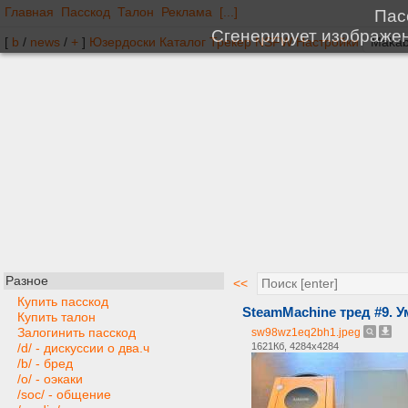
Главная
Пасскод
Талон
Реклама
[...]
[
b
/
news
/
+
]
Юзердоски
Каталог
Трекер
NSFW
Настройки
Разное
<<
Купить пасскод
SteamMachine тред #9. Ум
Купить талон
Залогинить пасскод
sw98wz1eq2bh1.jpeg
1621Кб, 4284x4284
/d/ - дискуссии о два.ч
/b/ - бред
/o/ - оэкаки
/soc/ - общение