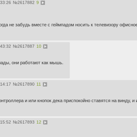
:33:26
№
2617882
9
гда не забудь вместе с геймпадом носить к телевизору офисное
:43:32
№
2617887
10
пады, они работают как мышь.
:14:17
№
2617890
11
нтроллера и или кнопок дека приспокойно ставятся на винду, и
:15:52
№
2617893
12