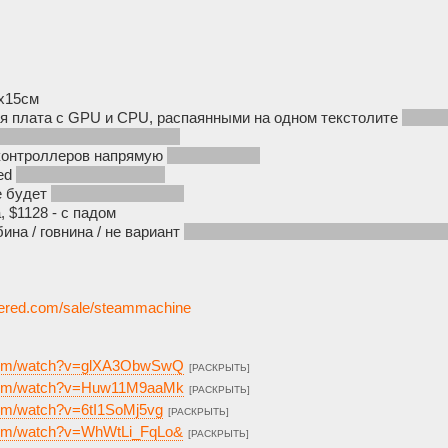
5х15см
ая плата с GPU и CPU, распаянными на одном текстолите
(это 
ться такой компактности)
контроллеров напрямую
(без донглов)
ied
(1080p 30fps нативно)
же будет
(как и на стимдеке)
, $1128 - с падом
бина / говнина / не вариант
(крупнее, дороже, нельзя включить с 
wered.com/sale/steammachine
.com/watch?v=glXA3ObwSwQ
[РАСКРЫТЬ]
.com/watch?v=Huw11M9aaMk
[РАСКРЫТЬ]
com/watch?v=6tI1SoMj5vg
[РАСКРЫТЬ]
.com/watch?v=WhWtLi_FqLo&
[РАСКРЫТЬ]