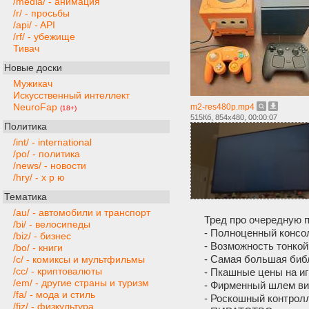
/media/ - анимация
/r/ - просьбы
/api/ - API
/rf/ - убежище
Тивач
Новые доски
Мужикач
Искусственный интеллект
NeuroFap
m2-res480p.mp4
(18+)
515Кб, 854x480, 00:00:07
Политика
/int/ - international
/po/ - политика
/news/ - новости
/hry/ - х р ю
Тематика
/au/ - автомобили и транспорт
Тред про очередную п
/bi/ - велосипеды
- Полноценный консо
/biz/ - бизнес
- Возможность тонкой
/bo/ - книги
- Самая большая библ
/c/ - комиксы и мультфильмы
/cc/ - криптовалюты
- Пкашные цены на и
/em/ - другие страны и туризм
- Фирменный шлем ви
/fa/ - мода и стиль
- Роскошный контрол
/fiz/ - физкультура