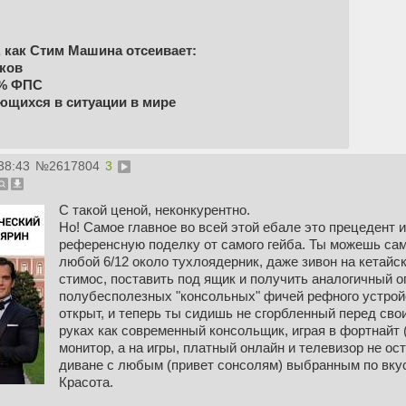
 как Стим Машина отсеивает:
ков
3% ФПС
ающихся в ситуации в мире
38:43
№
2617804
3
С такой ценой, неконкурентно.
Но! Самое главное во всей этой ебале это прецедент 
референсную поделку от самого гейба. Ты можешь сам
любой 6/12 около тухлоядерник, даже зивон на кетайск
стимос, поставить под ящик и получить аналогичный 
полубесполезных "консольных" фичей рефного устройс
открыт, и теперь ты сидишь не сгорбленный перед св
руках как современный консольщик, играя в фортнайт 
монитор, а на игры, платный онлайн и телевизор не ос
диване с любым (привет сонсолям) выбранным по вку
Красота.