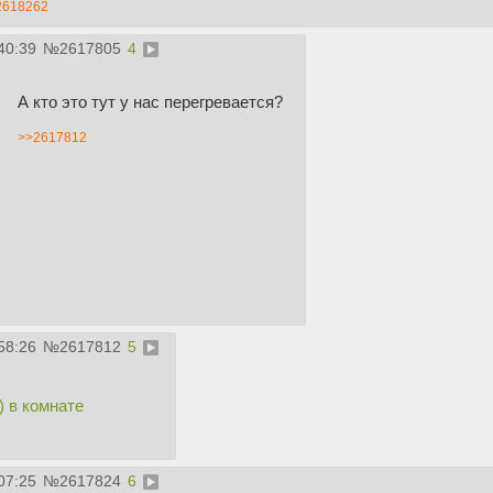
2618262
40:39
№
2617805
4
А кто это тут у нас перегревается?
>>2617812
58:26
№
2617812
5
) в комнате
07:25
№
2617824
6