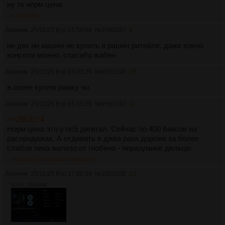
ну тк норм цена
>>2563192
Аноним
25/11/25 Втр 15:59:54
№
2563187
9
ни дек ни машин не купить в рашин ритейле, даже ковно
консоли можно, спасибо жабен
Аноним
25/11/25 Втр 16:03:26
№
2563190
10
в озоне куплю рамку чо
Аноним
25/11/25 Втр 16:15:56
№
2563192
11
>>2563174
Норм цена это у пс5 дигитал. Сейчас по 400 баксов на
распродажах. А отдавать в джва раза дороже за более
слабое пека железо от гнобена - неразумное дельце.
>>2563212
>>2563219
>>2563317
Аноним
25/11/25 Втр 17:08:38
№
2563208
12
612Кб, 1392x868