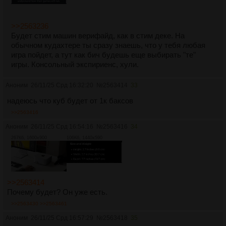
>>2563236
Будет стим машин верифайд, как в стим деке. На
обычном кудахтере ты сразу знаешь, что у тебя любая
игра пойдет, а тут как бич будешь еще выбирать "те"
игры. Консольный экспириенс, хули.
Аноним
26/11/25 Срд 16:32:20
№
2563414
33
надеюсь что куб будет от 1к баксов
>>2563416
Аноним
26/11/25 Срд 16:54:16
№
2563416
34
267Кб, 1600x900
106Кб, 1440x590
>>2563414
Почему будет? Он уже есть.
>>2563430
>>2563461
Аноним
26/11/25 Срд 16:57:29
№
2563418
35