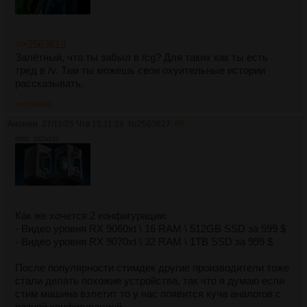
>>2563613
Залётный, что ты забыл в /cg? Для таких как ты есть
тред в /v. Там ты можешь свои охуительные истории
рассказывать.
>>2563680
Аноним
27/11/25 Чтв 15:11:28
№
2563627
66
49Кб, 1112x626
Как же хочется 2 конфигурации:
- Видео уровня RX 9060xt \ 16 RAM \ 512GB SSD за 599 $
- Видео уровня RX 9070xt \ 32 RAM \ 1TB SSD за 999 $
После популярности стимдек другие производители тоже
стали делать похожие устройства, так что я думаю если
стим машина взлетит то у нас появится куча аналогов с
разной конфигурацией.