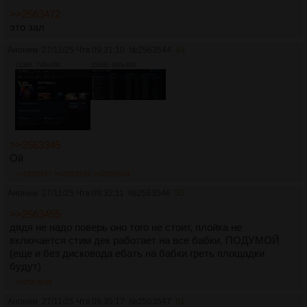
>>2563472
это зал
Аноним
27/11/25 Чтв 09:31:10
№
2563544
49
213Кб, 749x608
101Кб, 986x408
>>2563345
Ой
>>2563547
>>2563592
>>2563604
Аноним
27/11/25 Чтв 09:32:11
№
2563546
50
>>2563455
дядя не надо поверь оно того не стоит, плойка не
включается стим дек работает на все бабки, ПОДУМОЙ
(еще и без дисковода ебать на бабки греть площадки
будут)
>>2563639
Аноним
27/11/25 Чтв 09:35:17
№
2563547
51