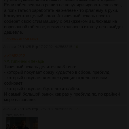
Если габен реально решил не популяризировать свою ось,
а попытаться заработать на железе - то флаг ему в руки.
Конкурентов целый вагон. А типичный пекарь просто
соберёт свою стим машину с блэкджеком и шлюхами на
ворованной габен ос, и самое главное в итоге у него выйдет
дешевле.
>>2563215
>>2563406
Аноним
25/11/25 Втр 17:27:02
№
2563215
16
>>2563213
>А типичный пекарь
Типичный пекарь делится на 3 типа:
- который покупает сразу кудахтер в сборе, пребилд.
- который покупает комплектующие отдельно и сам
собирает
- который покупает б.у. с лохито/ибея.
И самый большой рынок как раз у пребилд пк, по крайней
мере на западе.
Аноним
25/11/25 Втр 17:51:18
№
2563219
17
77Кб, 985x715