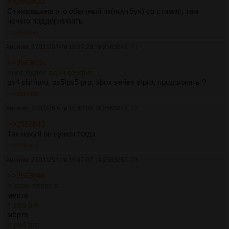
>>2563632
Стиммашина это обычный пк(ноутбук) со стимос, там
нечего поддерживать.
>>2563648
Аноним
27/11/25 Чтв 16:37:29
№
2563646
71
>>2563635
>нет будет один конфиг
ps4 slim\pro, ps5\ps5 pro, xbox series s\pro, продолжать ?
>>2563650
Аноним
27/11/25 Чтв 16:42:06
№
2563648
72
>>2563643
Так нахуй он нужен тогда
>>2563651
Аноним
27/11/25 Чтв 16:47:07
№
2563650
73
>>2563646
> xbox series s
мертв
> ps5 pro
мёртв
> ps4 pro