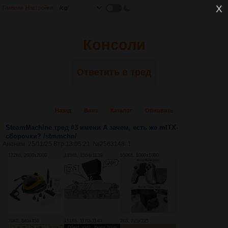
Главная
Настройки
Консоли
Ответить в тред
Назад
Вниз
Каталог
Обновить
SteamMachine тред #3 имени А зачем, есть же mITX-
сборочки? /stmmchn/
Аноним
25/11/25 Втр 13:05:21
№
2563148
1
122Кб, 2000x2000
145Кб, 1564x1139
550Кб, 1000x1000
70Кб, 640x458
151Кб, 1170x1140
2Кб, 225x225