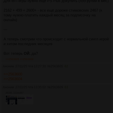
Для МП игры нужно ещё PS Plus докупить (499 рупий в мес)
2162 + 499 = 2600+ - все ещё дороже стимовских 2467 (к
тому нужно платить каждый месяц за подписочку на
онлайн)
---
А теперь смотрим что происходит с нормальной сингл игрой
и хитом последних месяцев
Вот теперь
ОЙ
, да?
>>2563605
>>2563609
Аноним
27/11/25 Чтв 13:27:30
№
2563605
62
>>2563600
>>2563604
Аноним
27/11/25 Чтв 13:35:02
№
2563609
63
261Кб, 1214x447