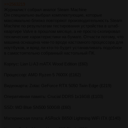
>>2563219
Журналист собрал аналог Steam Machine
Он специально выбрал комплектующие, которые
максимально близко повторяют производительность Steam
Machine по результатам тестирования устройства в штаб-
квартире Valve в прошлом месяце, а не просто скопировал
технические характеристики на бумаге. Отчасти потому, что
машина оснащена чем-то вроде кастомного процессора для
ноутбуков, и вряд ли кто-то будет устанавливать подобное
в самостоятельно собранный настольный ПК.
Корпус: Lian Li A3 mATX Wood Edition (£60)
Процессор: AMD Ryzen 5 7600X (£162)
Видеокарта: Zotac GeForce RTX 5050 Twin Edge (£219)
Оперативная память: Crucial DDR5 1x16GB (£103)
SSD: WD Blue SN500 500GB (£60)
Материнская плата: ASRock B650I Lightning WiFi ITX (£140)