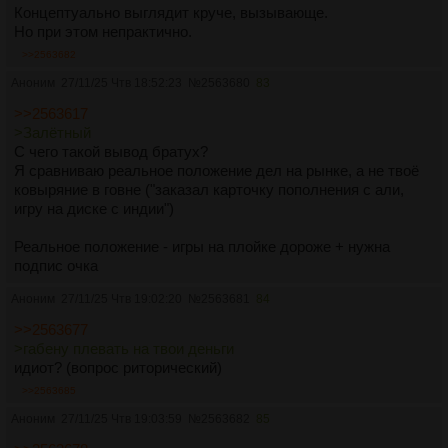
Концептуально выглядит круче, вызывающе.
Но при этом непрактично.
>>2563682
Аноним
27/11/25 Чтв 18:52:23
№
2563680
83
>>2563617
>Залётный
С чего такой вывод братух?
Я сравниваю реальное положение дел на рынке, а не твоё
ковыряние в говне ("заказал карточку пополнения с али,
игру на диске с индии")
Реальное положение - игры на плойке дороже + нужна
подпис очка
Аноним
27/11/25 Чтв 19:02:20
№
2563681
84
>>2563677
>габену плевать на твои деньги
идиот? (вопрос риторический)
>>2563685
Аноним
27/11/25 Чтв 19:03:59
№
2563682
85