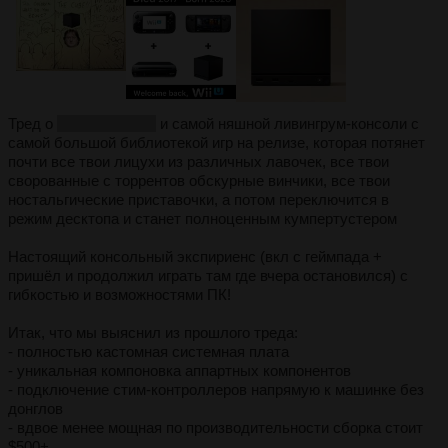
Тред о
самой лучшей
и самой няшной ливингрум-консоли с
самой большой библиотекой игр на релизе, которая потянет
почти все твои лицухи из различных лавочек, все твои
сворованные с торрентов обскурные винчики, все твои
ностальгические приставочки, а потом переключится в
режим десктопа и станет полноценным кумпертустером
Настоящий консольный экспириенс (вкл с геймпада +
пришёл и продолжил играть там где вчера остановился) с
гибкостью и возможностями ПК!
Итак, что мы выяснил из прошлого треда:
- полностью кастомная системная плата
- уникальная компоновка аппартных компонентов
- подключение стим-контроллеров напрямую к машинке без
донглов
- вдвое менее мощная по производительности сборка стоит
$500+