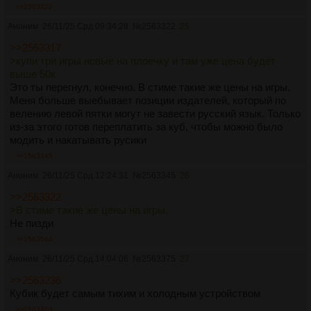
>>2563322
Аноним
26/11/25 Срд 09:34:28
№
2563322
25
>>2563317
>купи три игры новые на плоечку и там уже цена будет
выше 50к
Это ты перегнул, конечно. В стиме такие же цены на игры.
Меня больше выебывает позиции издателей, который по
велению левой пятки могут не завести русский язык. Только
из-за этого готов переплатить за куб, чтобы можно было
модить и накатывать русики
>>2563345
Аноним
26/11/25 Срд 12:24:31
№
2563345
26
>>2563322
>В стиме такие же цены на игры.
Не пизди
>>2563544
Аноним
26/11/25 Срд 14:04:06
№
2563375
27
>>2563236
Кубик будет самым тихим и холодным устройством
>>2563403