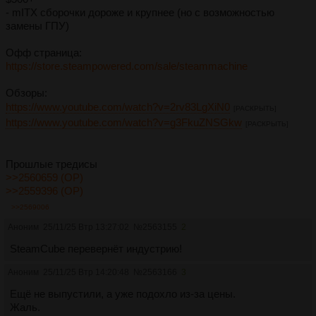
- mITX сборочки дороже и крупнее (но с возможностью
замены ГПУ)
Офф страница:
https://store.steampowered.com/sale/steammachine
Обзоры:
https://www.youtube.com/watch?v=2rv83LgXiN0
[РАСКРЫТЬ]
https://www.youtube.com/watch?v=g3FkuZNSGkw
[РАСКРЫТЬ]
Прошлые тредисы
>>2560659 (OP)
>>2559396 (OP)
>>2569006
Аноним
25/11/25 Втр 13:27:02
№
2563155
2
SteamCube перевернёт индустрию!
Аноним
25/11/25 Втр 14:20:48
№
2563166
3
Ещё не выпустили, а уже подохло из-за цены.
Жаль.