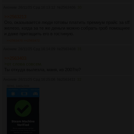
Аноним
26/11/25 Срд 16:13:12
№
2563406
30
>>2563213
Ого, оказывается люди готовы платить премиум прайс за sff
железо, когда за те же деньги можно собрать гроб помощнее
и даже притащить его в гостиную.
>>2563470
>>2563472
Аноним
26/11/25 Срд 16:14:09
№
2563408
31
>>2563403
>от слова совсем.
Ты откуда вылезла, маня, из 2007го?
Аноним
26/11/25 Срд 16:25:06
№
2563411
32
397Кб, 1440x2104