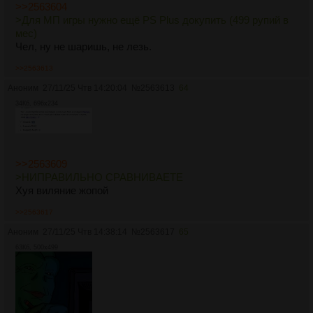
>>2563604
>Для МП игры нужно ещё PS Plus докупить (499 рупий в
мес)
Чел, ну не шаришь, не лезь.
>>2563613
Аноним
27/11/25 Чтв 14:20:04
№
2563613
64
34Кб, 696x234
>>2563609
>НИПРАВИЛЬНО СРАВНИВАЕТЕ
Хуя виляние жопой
>>2563617
Аноним
27/11/25 Чтв 14:38:14
№
2563617
65
63Кб, 500x499