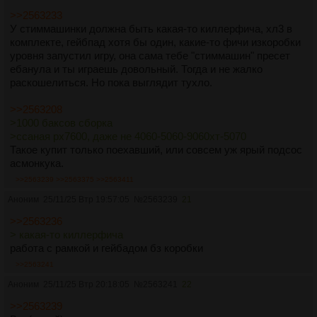
>>2563233
У стиммашинки должна быть какая-то киллерфича, хл3 в
комплекте, гейбпад хотя бы один, какие-то фичи изкоробки
уровня запустил игру, она сама тебе "стиммашин" пресет
ебанула и ты играешь довольный. Тогда и не жалко
раскошелиться. Но пока выглядит тухло.
>>2563208
>1000 баксов сборка
>ссаная рх7600, даже не 4060-5060-9060хт-5070
Такое купит только поехавший, или совсем уж ярый подсос
асмонкука.
>>2563239
>>2563375
>>2563411
Аноним
25/11/25 Втр 19:57:05
№
2563239
21
>>2563236
> какая-то киллерфича
работа с рамкой и гейбадом бз коробки
>>2563241
Аноним
25/11/25 Втр 20:18:05
№
2563241
22
>>2563239