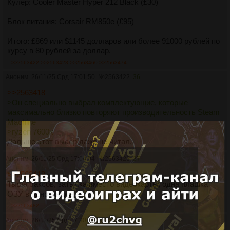
Кулер: Cooler Master Hyper 212 Black (£30)
Блок питания: Corsair RM850e (£95)
Итого: £869 или $1145 долларов или более 91000 рублей по
курсу в 80 рублей за доллар.
>>2563422
>>2563423
>>2563460
>>2563474
Аноним
26/11/25 Срд 17:01:50
№
2563422
36
>>2563418
>Он специально выбрал комплектующие, которые
максимально близко повторяют производительность Steam
Machine
>ryzen 7600x
Дальше этот высер даже не читал.
Аноним
26/11/25 Срд 17:04:04
№
2563423
37
>>2563418
Тыща баксов, затычка вместо видеокарты, одна плашка
ОЗУ в одноканале...
>>2563482
Аноним
26/11/25 Срд 17:30:41
№
2563430
38