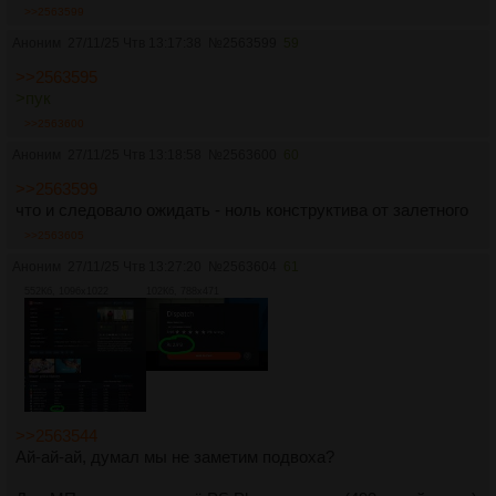
>>2563599
Аноним
27/11/25 Чтв 13:17:38
№
2563599
59
>>2563595
>пук
>>2563600
Аноним
27/11/25 Чтв 13:18:58
№
2563600
60
>>2563599
что и следовало ожидать - ноль конструктива от залетного
>>2563605
Аноним
27/11/25 Чтв 13:27:20
№
2563604
61
552Кб, 1096x1022
102Кб, 788x471
>>2563544
Ай-ай-ай, думал мы не заметим подвоха?