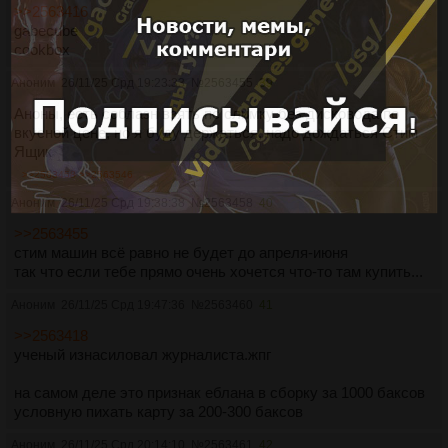
>>2563416
gabecube
cookbox
Аноним
26/11/25 Срд 19:23:33
№
2563455
39
Аноны, есть соблазн взять пс слимку без дисковода по
вкусной цене, но я буду держаться, надо дождаться Стим
Ящик
>>2563458
>>2563546
Аноним
26/11/25 Срд 19:38:38
№
2563458
40
>>2563455
стим машин всё равно не будет до апреля-июня
так что если тебе прямо очень хочется что-то там купить...
Аноним
26/11/25 Срд 19:47:36
№
2563460
41
>>2563418
ученый изнасиловал журналиста.жпг
на самом деле это признак еблана в сборку за 1000 баксов
условную пихать карту за 200-300 баксов
Аноним
26/11/25 Срд 20:14:10
№
2563461
42