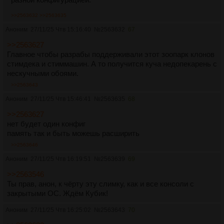
>>2563632
>>2563635
Аноним
27/11/25 Чтв 15:16:40
№
2563632
67
>>2563627
Главное чтобы разрабы поддерживали этот зоопарк клонов
стимдека и стиммашин. А то получится куча недопекарень с
нескучными обоями.
>>2563643
Аноним
27/11/25 Чтв 15:46:41
№
2563635
68
>>2563627
нет будет один конфиг
память так и быть можешь расширить
>>2563646
Аноним
27/11/25 Чтв 16:19:51
№
2563639
69
>>2563546
Ты прав, анон, к чёрту эту слимку, как и все консоли с
закрытыми ОС. Ждём Кубик!
Аноним
27/11/25 Чтв 16:25:02
№
2563643
70