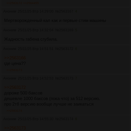
>>2563172
>>2564455
Аноним
25/11/25 Втр 14:29:00
№
2563167
4
Мертворожденный кал как и первые стим машины
Аноним
25/11/25 Втр 14:32:04
№
2563169
5
Жадность габена сгубила.
Аноним
25/11/25 Втр 14:51:51
№
2563172
6
>>2563166
где цена??
>>2563173
Аноним
25/11/25 Втр 14:52:53
№
2563173
7
>>2563172
дороже 500 баксов
дешевле 1000 баксов (пока что) за 512 версию.
про 2тб версию вообще лучше не заикаться
>>2563174
Аноним
25/11/25 Втр 14:55:30
№
2563174
8
>>2563173