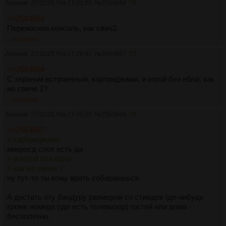
Аноним
27/11/25 Чтв 17:21:58
№
2563664
76
>>2563652
Переносная консоль, как свич2.
>>2563667
Аноним
27/11/25 Чтв 17:28:01
№
2563667
77
>>2563664
С экраном встроенным, картриджами, и игрой без ебли, как
на свиче 2?
>>2563668
Аноним
27/11/25 Чтв 17:45:50
№
2563668
78
>>2563667
> картриджами
микросд слот есть да
> и игрой без ебли
> как на свиче 2
ну тут-то ты кому врать собираешься
А достать эту бандуру размером со стимдек где-нибудь
кроме номера (где есть телевизор) гостей или дома -
бесполезно.