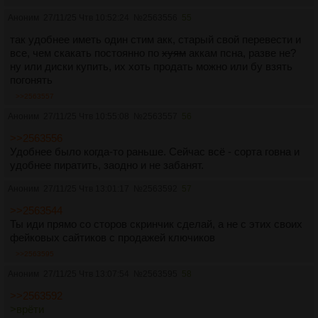
Аноним
27/11/25 Чтв 10:52:24
№
2563556
55
так удобнее иметь один стим акк, старый свой перевести и
все, чем скакать постоянно по
хуям
аккам псна, разве не?
ну или диски купить, их хоть продать можно или бу взять
погонять
>>2563557
Аноним
27/11/25 Чтв 10:55:08
№
2563557
56
>>2563556
Удобнее было когда-то раньше. Сейчас всё - сорта говна и
удобнее пиратить, заодно и не забанят.
Аноним
27/11/25 Чтв 13:01:17
№
2563592
57
>>2563544
Ты иди прямо со сторов скринчик сделай, а не с этих своих
фейковых сайтиков с продажей ключиков
>>2563595
Аноним
27/11/25 Чтв 13:07:54
№
2563595
58
>>2563592
>врёти