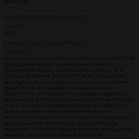
Вау(похуй).
>>2563242
Аноним
25/11/25 Втр 20:18:51
№
2563242
23
>>2563241
тебе
Аноним
26/11/25 Срд 08:21:43
№
2563317
24
>>2563192
как владелец пс 5 с дисководом а не огрызка без него, стим
дека (недавно перешел на олед версию) и пк ну и в
будущем стим машины скажу так цены на игры от пс 5
особенно на новинки - БОЛЬШИЕ ЕБАТЬ, дек позволяет
мне играть во все что я захочу и как захочу, купи три игры
новые на плоечку и там уже цена будет выше 50к +
подписочка (у меня делюкс и игры которые она дает это в
основном мусор ебать а игры которые завозят ну типо и на
пк есть лул) а ты еще попробуй оформи эту подписочку с
переплатой либо за комиссию пополнения твоего
иноагентного аккаунта либо найди чела на условном плати
ру который кабанчиком через 12 часов сделает тебе
подписочку и то не факт один раз мне бабки возвращали и
ничего не сделали (Ждал больше одного дня)