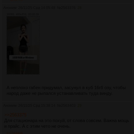
Аноним
26/11/25 Срд 14:05:48
№
2563376
28
360Кб, 460x816, 00:00:09
А неплохо габен придумал, засунул в куб 16гб озу, чтобы
народ даже не рыпался устанавливать туда винду.
Аноним
26/11/25 Срд 15:38:14
№
2563403
29
>>2563375
Для стационара на это похуй, от слова совсем. Важна мощь
и прайс. А с этим чето не очень.
>>2563408