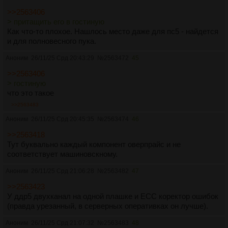
>>2563406
> притащить его в гостиную
Как что-то плохое. Нашлось место даже для пс5 - найдется
и для полновесного пука.
Аноним
26/11/25 Срд 20:43:29
№
2563472
45
>>2563406
> гостиную
что это такое
>>2563483
Аноним
26/11/25 Срд 20:45:35
№
2563474
46
>>2563418
Тут буквально каждый компонент оверпрайс и не
соответствует машиновскному.
Аноним
26/11/25 Срд 21:06:28
№
2563482
47
>>2563423
У ддр5 двухканал на одной плашке и ЕСС коректор ошибок
(правда урезанный, в серверных оперативках он лучше).
Аноним
26/11/25 Срд 21:07:32
№
2563483
48