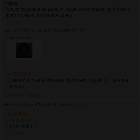
мёртв
Только разрешение делают выше для прошек, ну а бокс-с
просто тыквят до уровня свича.
>>2563672
Аноним
27/11/25 Чтв 16:48:06
№
2563651
74
711Кб, 1920x1165
>>2563648
Самая маленькая игровая коробочка на рынке + шилдик
"вульва".
>>2563652
>>2563671
Аноним
27/11/25 Чтв 16:49:11
№
2563652
75
>>2563651
> маленькая
В чём профит?
>>2563664