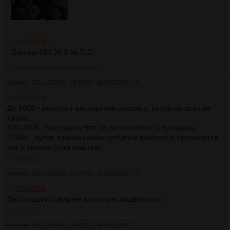
>>2563192
Вангую 654.99 $ за 512.
>>2563228
>>2563418
>>2564596
Аноним
25/11/25 Втр 18:35:09
№
2563228
18
>>2563219
До 600$ - раскупят как горячие пирожки, кубов на всех не
хватит
600-700$ - тоже раскупят, но без особого энтузиазма
700$+ - купят только самые отбитые фанатики, провалится
как и первая стим машина
>>2563233
Аноним
25/11/25 Втр 19:07:03
№
2563233
19
>>2563228
За хороший товар не жалко раскошелиться
>>2563236
Аноним
25/11/25 Втр 19:42:31
№
2563236
20