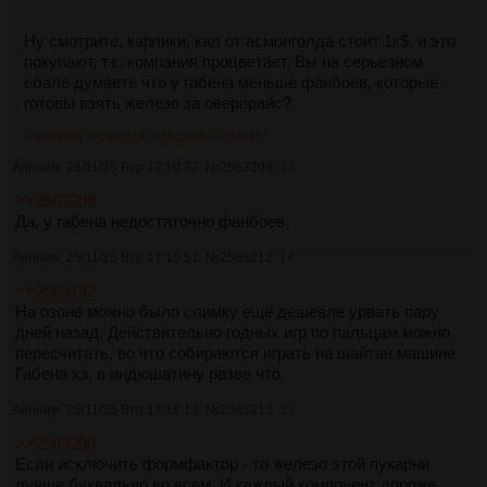
Ну смотрите, карлики, кал от асмонголда стоит 1к$, и это
покупают, т.к. компания процветает. Вы на серьезном
ебале думаете что у габена меньше фанбоев, которые
готовы взять железо за оверпрайс?
>>2563209
>>2563213
>>2563236
>>2564457
Аноним
25/11/25 Втр 17:10:37
№
2563209
13
>>2563208
Да, у габена недостаточно фанбоев.
Аноним
25/11/25 Втр 17:15:51
№
2563212
14
>>2563192
На озоне можно было слимку ещё дешевле урвать пару
дней назад. Действительно годных игр по пальцам можно
пересчитать, во что собираются играть на шайтан машине
Габена хз, в индюшатину разве что.
Аноним
25/11/25 Втр 17:18:13
№
2563213
15
>>2563208
Если исключить формфактор - то железо этой пукарни
лучше буквально во всем. И каждый компонент дороже.