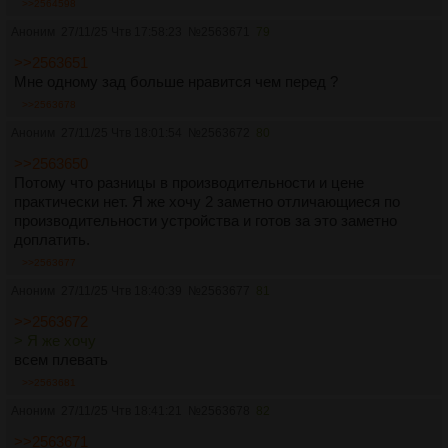
>>2564598
Аноним
27/11/25 Чтв 17:58:23
№
2563671
79
>>2563651
Мне одному зад больше нравится чем перед ?
>>2563678
Аноним
27/11/25 Чтв 18:01:54
№
2563672
80
>>2563650
Потому что разницы в производительности и цене
практически нет. Я же хочу 2 заметно отличающиеся по
производительности устройства и готов за это заметно
доплатить.
>>2563677
Аноним
27/11/25 Чтв 18:40:39
№
2563677
81
>>2563672
> Я же хочу
всем плевать
>>2563681
Аноним
27/11/25 Чтв 18:41:21
№
2563678
82
>>2563671