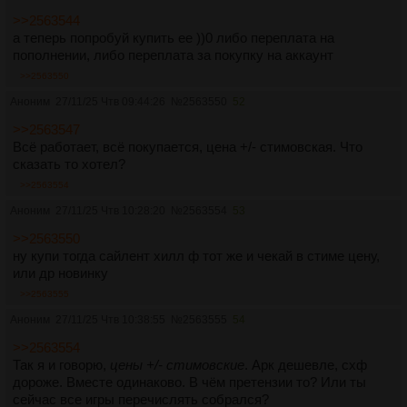
>>2563544
а теперь попробуй купить ее ))0 либо переплата на
пополнении, либо переплата за покупку на аккаунт
>>2563550
Аноним
27/11/25 Чтв 09:44:26
№
2563550
52
>>2563547
Всё работает, всё покупается, цена +/- стимовская. Что
сказать то хотел?
>>2563554
Аноним
27/11/25 Чтв 10:28:20
№
2563554
53
>>2563550
ну купи тогда сайлент хилл ф тот же и чекай в стиме цену,
или др новинку
>>2563555
Аноним
27/11/25 Чтв 10:38:55
№
2563555
54
>>2563554
Так я и говорю,
цены +/- стимовские
. Арк дешевле, схф
дороже. Вместе одинаково. В чём претензии то? Или ты
сейчас все игры перечислять собрался?