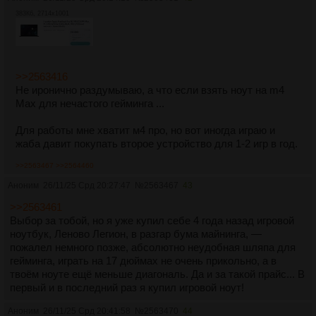
383Кб, 2714x1001
>>2563416
Не иронично раздумываю, а что если взять ноут на m4
Max для нечастого гейминга ...
Для работы мне хватит м4 про, но вот иногда играю и
жаба давит покупать второе устройство для 1-2 игр в год.
>>2563467
>>2564460
Аноним
26/11/25 Срд 20:27:47
№
2563467
43
>>2563461
Выбор за тобой, но я уже купил себе 4 года назад игровой
ноутбук, Леново Легион, в разгар бума майнинга, —
пожалел немного позже, абсолютно неудобная шляпа для
гейминга, играть на 17 дюймах не очень прикольно, а в
твоём ноуте ещё меньше диагональ. Да и за такой прайс... В
первый и в последний раз я купил игровой ноут!
Аноним
26/11/25 Срд 20:41:58
№
2563470
44