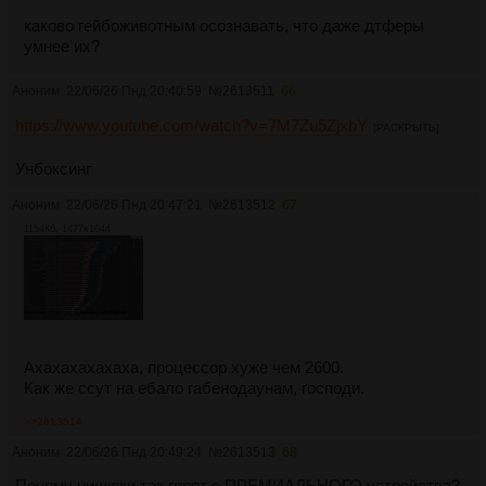
каково гейбоживотным осознавать, что даже дтферы
умнее их?
Аноним
22/06/26 Пнд 20:40:59
№
2613511
66
https://www.youtube.com/watch?v=7M7Zu5ZjxbY
[РАСКРЫТЬ]
Унбоксинг
Аноним
22/06/26 Пнд 20:47:21
№
2613512
67
1154Кб, 1477x1044
Ахахахахахаха, процессор хуже чем 2600.
Как же ссут на ебало габенодаунам, господи.
>>2613514
Аноним
22/06/26 Пнд 20:49:24
№
2613513
68
Почему нищюки так горят с ПРЕМИАЛЬНОГО устройства?