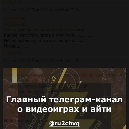
>>2613417
Аноним
22/06/26 Пнд 17:29:38
№
2613417
36
>>2613408
>>2613410
>а вот мой барен - огого! не чета твоему
Как же перестать орать с этих гоев.................
Не, ну реально, платить за онлайн............
Пиздец..........
>>2613421
Аноним
22/06/26 Пнд 17:33:05
№
2613421
37
>>2613417
>Напомню что ни нинка ни сонька никогда не покажут out of
stock за полчаса
>Спрос на стиммашинку будет - ебейший
>а вот мой барен - огого! не чета твоему
>>2613442
Аноним
22/06/26 Пнд 18:22:25
№
2613442
38
>>2613421
Найс рванул вечноплотящий чмоникс
>>2613445