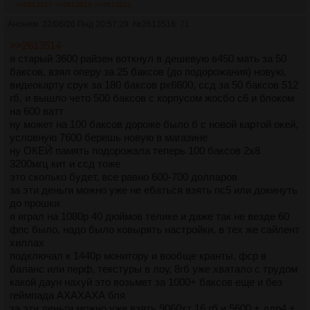
>>2613517
>>2613519
>>2613531
Аноним
22/06/26 Пнд 20:57:29
№
2613516
71
>>2613514
я старый 3600 райзен воткнул в дешевую в450 мать за 50
баксов, взял оперу за 25 баксов (до подорожания) новую,
видеокарту срук за 180 баксов рх6600, ссд за 50 баксов 512
гб, и вышло чето 500 баксов с корпусом жосбо с6 и блоком
на 600 ватт
ну может на 100 баксов дороже было б с новой картой окей,
условную 7600 берешь новую в магазине
ну ОКЕЙ память подорожала теперь 100 баксов 2х8
3200мгц кит и ссд тоже
это сколько будет, все равно 600-700 долларов
за эти деньги можно уже не ебаться взять пс5 или докинуть
до прошки
я играл на 1080р 40 дюймов телике и даже так не везде 60
фпс было, надо было ковырять настройки, в тех же сайлент
хиллах
подключал к 1440р монитору и вообще кранты, фср в
баланс или перф, текстуры в лоу, 8гб уже хватало с трудом
какой даун нахуй это возьмет за 1000+ баксов еще и без
геймпада АХАХАХА бля
за эти деньги можно уже взять 9060хт 16 гб и 5600 + ддр4 +