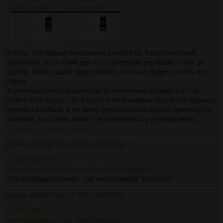
147Кб, 1920x1080
149Кб, 1920x1080
Блять, эта парша буквально слабее пс 5 шестилетней
давности, если стим дек с устаревшим железом стоит 1к
бачей, боюсь даже представить сколько будет стоить это
говно.
А учитывая что на рынке есть копеечная сериес с с гта
блять 6 на борту , то я просто не понимаю нахуя эта параша
нужна и вообще, я не вижу буквально ни одной причины по
которой эта срань может не провалиться по продажам.
>>2613031
>>2613053
>>2613391
Аноним
20/06/26 Суб 16:53:54
№
2612983
5
>>2612839 (OP)
>Возможность тонкой настройки графики
Это вообще-то минус так называемой "консоли"
Аноним
20/06/26 Суб 22:39:55
№
2613031
6
>>2612982
>очередной высер гейбохейрека