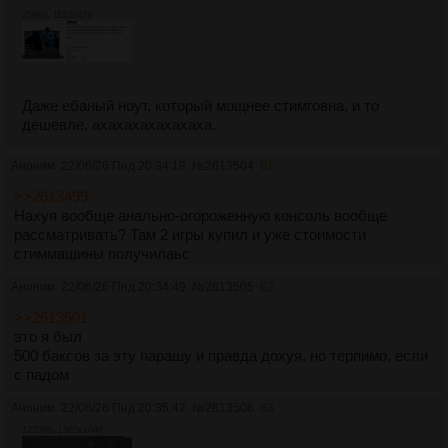
256Кб, 1133x429
Даже ебаный ноут, который мощнее стимговна, и то
дешевле, ахахахахахахаха.
Аноним
22/06/26 Пнд 20:34:18
№
2613504
61
>>2613499
Нахуя вообще анально-огороженную консоль вообще
рассматривать? Там 2 игры купил и уже стоимости
стиммашины получилаьс
Аноним
22/06/26 Пнд 20:34:49
№
2613505
62
>>2613501
это я был
500 баксов за эту парашу и правда дохуя, но терпимо, если
с падом
Аноним
22/06/26 Пнд 20:35:42
№
2613506
63
1220Кб, 1385x1046