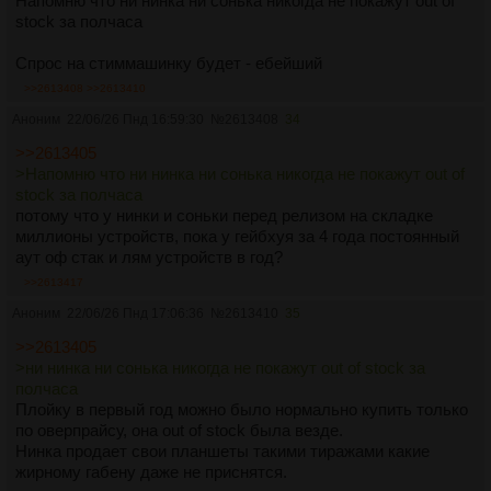
Напомню что ни нинка ни сонька никогда не покажут out of
stock за полчаса
Спрос на стиммашинку будет - ебейший
>>2613408
>>2613410
Аноним
22/06/26 Пнд 16:59:30
№
2613408
34
>>2613405
>Напомню что ни нинка ни сонька никогда не покажут out of
stock за полчаса
потому что у нинки и соньки перед релизом на складке
миллионы устройств, пока у гейбхуя за 4 года постоянный
аут оф стак и лям устройств в год?
>>2613417
Аноним
22/06/26 Пнд 17:06:36
№
2613410
35
>>2613405
>ни нинка ни сонька никогда не покажут out of stock за
полчаса
Плойку в первый год можно было нормально купить только
по оверпрайсу, она out of stock была везде.
Нинка продает свои планшеты такими тиражами какие
жирному габену даже не приснятся.