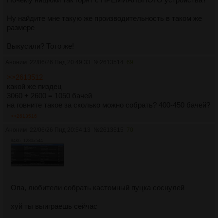
Ну найдите мне такую же производительность в таком же
размере
Выкусили? Тото же!
Аноним
22/06/26 Пнд 20:49:33
№
2613514
69
>>2613512
какой же пиздец
3060 + 2600 = 1050 бачей
на говните такое за сколько можно собрать? 400-450 бачей?
>>2613516
Аноним
22/06/26 Пнд 20:54:13
№
2613515
70
94Кб, 1280x544
Опа, любители собрать кастомный пуцка соснулей
хуй ты выиграешь сейчас