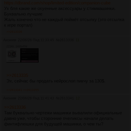
https://dbrand.com/shop/limited-edition/companion-cube
Ух бля какие же охуенные аксессуары у стиммашинки.
Буквально лучшие
Жаль конечно что не каждый поймёт отсылку (это отсылка
к игре портал)
>>2613336
Аноним
22/06/26 Пнд 11:33:45
№
2613336
11
221Кб, 1488x659
>>2613335
Эх, сейчас бы продать нейрослоп пикчу за 130$.
>>2613341
>>2613355
Аноним
22/06/26 Пнд 11:41:43
№
2613341
12
>>2613336
Там буквально чертежи машинки вывалили официальные
давно уже, чтобы сторонние пчеликсы начали делать
финтифлюшки для будущей машинки, о чем ты?