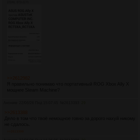
221Кб, 672x1171
>>2612982
Я правильно понимаю что портативный ROG Xbox Ally X
мощнее Steam Machine?
Аноним
22/06/26 Пнд 15:07:45
№
2613393
29
>>2613388
Дело в том что твоë немощное говно за дорого нахуй никому
не сдалось.
>>2613399