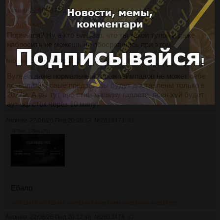
Аноним
22/06/26 Пнд 18:26:37
№
2613445
39
>>2613442
Порвался? Ну а кто виноват, что ты такой тупой и даже
набросить не можешь не обосравшись при этом.
Аноним
22/06/26 Пнд 18:29:35
№
2613449
40
Вульва даже нормальный тираж геймпадов не может себе
позволить, новые предзаказы будут доставлены только в
2027м. А вы тут про стим машину гадаете, ясен хуй будет
аут оф сток через 10 минут.
Аноним
22/06/26 Пнд 20:09:12
№
2613473
41
1678Кб, 2793x1701
Ебало
>>2613478
>>2613481
>>2613483
>>2613484
>>2613488
>>2613535
Аноним
22/06/26 Пнд 20:12:48
№
2613478
42