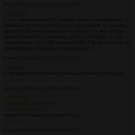
Аноним
22/06/26 Пнд 14:10:46
№
2613385
25
>>2613376
С чем там пердолиться? ставишь протон экспериментал, в
крайнем случае протонГЕ или 9-7-версиянейм что указана
на протон дб или подбираешь что лучше. Но мне за годы
красноглазания это пришлось делать аж 2.5 раза, и то в
старье вроде гтаса 2005 и дмомм 2006. А фср4 тут габен так
понимаю зашил по дефолту в протон эксп.
Аноним
22/06/26 Пнд 14:28:28
№
2613386
26
>>2613355
Стим машин это буквально немощное говно для нищуков.
>>2613388
Аноним
22/06/26 Пнд 14:40:26
№
2613388
27
>>2613386
>ДОРОХА + НИНУЖНА!
>ДЛЯ НИЩУКОВ!
Нищуки всё никак не определятся............
>>2613393
Аноним
22/06/26 Пнд 15:00:59
№
2613391
28