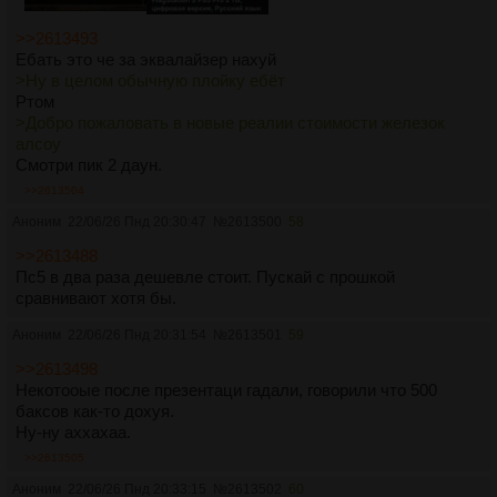
>>2613493
Ебать это че за эквалайзер нахуй
>Ну в целом обычную плойку ебёт
Ртом
>Добро пожаловать в новые реалии стоимости железок
алсоу
Смотри пик 2 даун.
>>2613504
Аноним
22/06/26 Пнд 20:30:47
№
2613500
58
>>2613488
Пс5 в два раза дешевле стоит. Пускай с прошкой
сравнивают хотя бы.
Аноним
22/06/26 Пнд 20:31:54
№
2613501
59
>>2613498
Некотооые после презентаци гадали, говорили что 500
баксов как-то дохуя.
Ну-ну аххахаа.
>>2613505
Аноним
22/06/26 Пнд 20:33:15
№
2613502
60