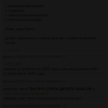
+ огромная библиотека
+ турренты
+ эмульгация нинкослопа
+ бесплатный онлайн
Норм, надо брать
Добро пожаловать в новые реалии стоимости железок
алсоу
>>2613499
Аноним
22/06/26 Пнд 20:26:52
№
2613494
53
>>2613490
победа! устройство из 2026 года в два раза дороже ебёт
устройство из 2020 года!
Аноним
22/06/26 Пнд 20:28:13
№
2613495
54
платишь такой
ТЫСЯЧУ СОРОК ДЕВЯТЬ БАКСОВ
и...
>без геймпада в комплекте
никакая сони такого консольного опыта не даст
Аноним
22/06/26 Пнд 20:29:48
№
2613497
55