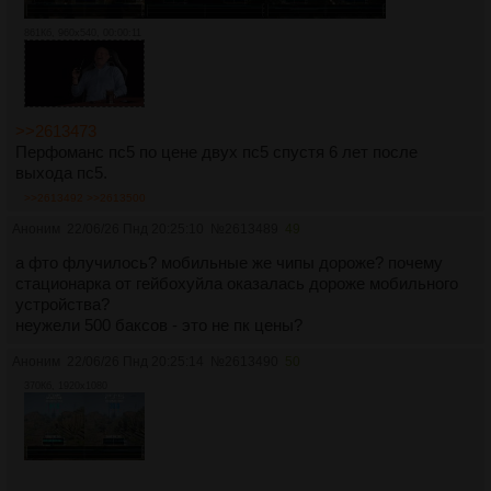
861Кб, 960x540, 00:00:11
>>2613473
Перфоманс пс5 по цене двух пс5 спустя 6 лет после
выхода пс5.
>>2613492
>>2613500
Аноним
22/06/26 Пнд 20:25:10
№
2613489
49
а фто флучилось? мобильные же чипы дороже? почему
стационарка от гейбохуйла оказалась дороже мобильного
устройства?
неужели 500 баксов - это не пк цены?
Аноним
22/06/26 Пнд 20:25:14
№
2613490
50
370Кб, 1920x1080