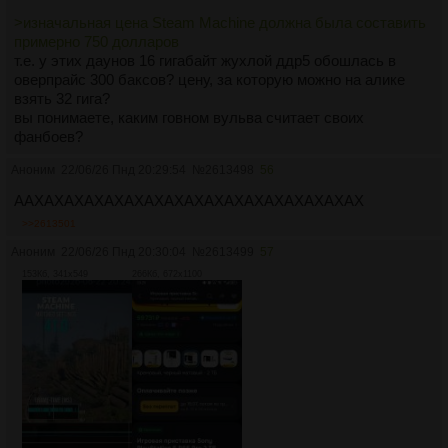
>изначальная цена Steam Machine должна была составить
примерно 750 долларов
т.е. у этих даунов 16 гигабайт жухлой ддр5 обошлась в
оверпрайс 300 баксов? цену, за которую можно на алике
взять 32 гига?
вы понимаете, каким говном вульва считает своих
фанбоев?
Аноним
22/06/26 Пнд 20:29:54
№
2613498
56
ААХАХАХАХАХАХАХАХАХАХАХАХАХАХАХАХАХ
>>2613501
Аноним
22/06/26 Пнд 20:30:04
№
2613499
57
153Кб, 341x549
266Кб, 672x1100