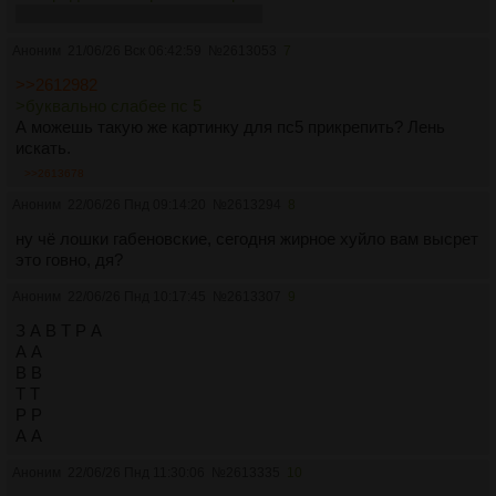
Пхех, рвётся как по расписанию
Аноним
21/06/26 Вск 06:42:59
№
2613053
7
>>2612982
>буквально слабее пс 5
А можешь такую же картинку для пс5 прикрепить? Лень
искать.
>>2613678
Аноним
22/06/26 Пнд 09:14:20
№
2613294
8
ну чё лошки габеновские, сегодня жирное хуйло вам высрет
это говно, дя?
Аноним
22/06/26 Пнд 10:17:45
№
2613307
9
З А В Т Р А
А А
В В
Т Т
Р Р
А А
Аноним
22/06/26 Пнд 11:30:06
№
2613335
10