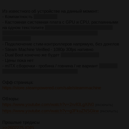
Из известного об устройстве на данный момент:
- Компактность
15х15х15см
- Кастомная системная плата с GPU и CPU, распаянными
на одном текстолите
(это важно, потому что обычными
выделенными компонентами не добиться такой
компактности)
- Подключение стим-контроллеров напрямую, без донглов
- Steam Machine Verified - 1080p 30fps нативно
- Dual Boot конечно же будет
(как и на стимдеке)
- Цены пока нет
- mITX сборочки - гробина / говнина / не вариант
(крупнее,
дороже, нельзя включить с геймпада)
Офф страница:
https://store.steampowered.com/sale/steammachine
Обзоры:
https://www.youtube.com/watch?v=2rv83LgXiN0
[РАСКРЫТЬ]
https://www.youtube.com/watch?v=g3FkuZNSGkw
[РАСКРЫТЬ]
Прошлые тредисы
>>2602275 (OP)