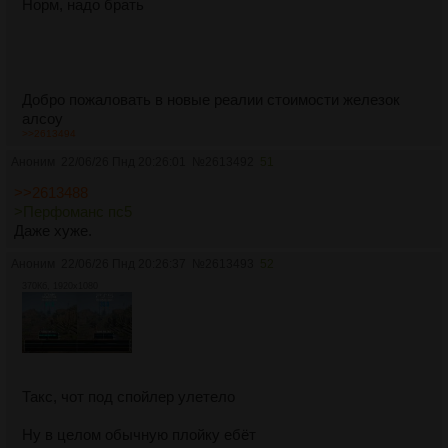
Норм, надо брать
Добро пожаловать в новые реалии стоимости железок
алсоу
>>2613494
Аноним
22/06/26 Пнд 20:26:01
№
2613492
51
>>2613488
>Перфоманс пс5
Даже хуже.
Аноним
22/06/26 Пнд 20:26:37
№
2613493
52
370Кб, 1920x1080
Такс, чот под спойлер улетело
Ну в целом обычную плойку ебёт