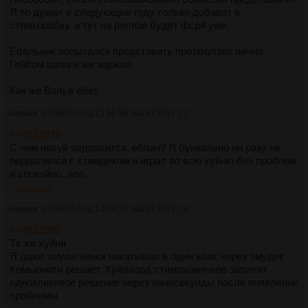
Я то думал в следующем году только добавят в
стимкоробку, а тут на релизе будет фср4 уже.
Ебальник попытался представить проткнутого лично
Гейбом шиза и аж заржал.
Как же Вальв ебет.
Аноним
22/06/26 Пнд 13:56:59
№
2613381
23
>>2613376
С чем нахуй пердолится, еблан? Я буквально ни разу не
пердолился с стимдеком и играл во всю хуйню без проблем
и спокойно, лол.
>>2613383
Аноним
22/06/26 Пнд 14:04:33
№
2613383
24
>>2613381
Та же хуйня
Я даже эмули нинки накатывал в один клик через эмудек
Комьюнити решает. Хуйлиард стимохомячков запилит
однокликовое решение через наносекунды после появление
проблемы