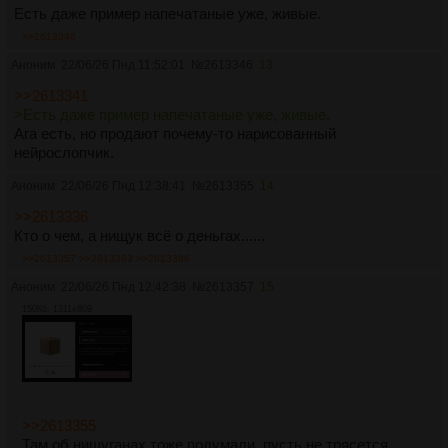
Есть даже пример напечатаные уже, живые.
>>2613346
Аноним
22/06/26 Пнд 11:52:01
№
2613346
13
>>2613341
>Есть даже пример напечатаные уже, живые.
Ага есть, но продают почему-то нарисованный
нейрослопчик.
Аноним
22/06/26 Пнд 12:38:41
№
2613355
14
>>2613336
Кто о чем, а нищук всё о деньгах......
>>2613357
>>2613363
>>2613386
Аноним
22/06/26 Пнд 12:42:38
№
2613357
15
150Кб, 1311x809
>>2613355
Там об нищуганах тоже подумали, пусть не трясется.