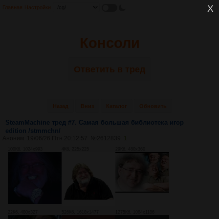
Главная
Настройки
Консоли
Ответить в тред
Назад
Вниз
Каталог
Обновить
SteamMachine тред #7. Самая большая библиотека игор
edition /stmmchn/
Аноним
19/06/26 Птн 20:12:57
№
2612839
1
100Кб, 1024x993
4Кб, 225x225
29Кб, 480x360
22Кб, 480x327
526Кб, 1618x1477
1275Кб, 1084x1186