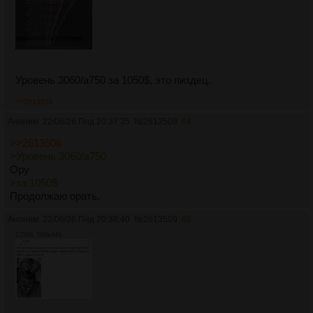
Уровень 3060/a750 за 1050$, это пиздец.
>>2613508
Аноним
22/06/26 Пнд 20:37:35
№
2613508
64
>>2613506
>Уровень 3060/a750
Ору
>за 1050$
Продолжаю орать.
Аноним
22/06/26 Пнд 20:38:40
№
2613509
65
125Кб, 569x449