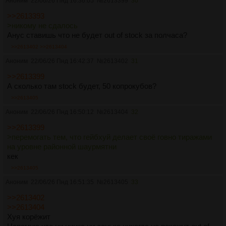
Аноним
22/06/26 Пнд 16:36:05
№
2613399
30
>>2613393
>никому не сдалось
Анус ставишь что не будет out of stock за полчаса?
>>2613402
>>2613404
Аноним
22/06/26 Пнд 16:42:37
№
2613402
31
>>2613399
А сколько там stock будет, 50 копрокубов?
>>2613405
Аноним
22/06/26 Пнд 16:50:12
№
2613404
32
>>2613399
>перемогать тем, что гейбхуй делает своё говно тиражами
на уровне районной шаурмятни
кек
>>2613405
Аноним
22/06/26 Пнд 16:51:35
№
2613405
33
>>2613402
>>2613404
Хуя корёжит