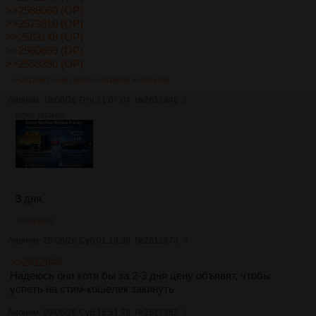
>>2588060 (OP)
>>2573810 (OP)
>>2563148 (OP)
>>2560659 (OP)
>>2559396 (OP)
>>2612983
>>2614050
>>2614059
>>2614450
Аноним
19/06/26 Птн 21:07:04
№
2612846
2
985Кб, 1024x630
3
дня.
>>2612878
Аноним
20/06/26 Суб 01:13:38
№
2612878
3
>>2612846
Надеюсь они хотя бы за 2-3 дня цену объявят, чтобы
успеть на стим-кошелек закинуть
Аноним
20/06/26 Суб 16:51:28
№
2612982
4