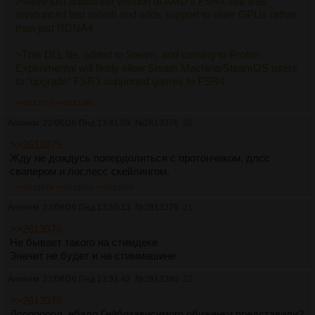
>Valve just added the version of AMD’s FSR4 that was
announced last month and adds support to older GPUs rather
than just RDNA4
>This DLL file, added to Steam, and coming to Proton
Experimental will likely allow Steam Machine/SteamOS users
to “upgrade” FSR3 supported games to FSR4
>>2613376
>>2613380
Аноним
22/06/26 Пнд 13:41:09
№
2613376
20
>>2613375
Жду не дождусь попердолиться с протончиком, длсс
свапером и лослесс скейлингом.
>>2613379
>>2613381
>>2613385
Аноним
22/06/26 Пнд 13:50:13
№
2613379
21
>>2613376
Не бывает такого на стимдеке
Значит не будет и на стиммашине
Аноним
22/06/26 Пнд 13:51:42
№
2613380
22
>>2613375
Лооооооол, ебало Гейбозависимого обиженки представили?