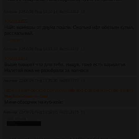
Аноним
22/06/26 Пнд 13:16:14
№
2613363
16
>>2613355
Найс маневры от дауна пошли. Сколько нфт обезьян купил,
рассказывай.
>>2613372
Аноним
22/06/26 Пнд 13:33:32
№
2613372
17
>>2613363
Выше говорят что для тебя, нищук, тоже есть вариантик
Налетай пока не разобрали за полчаса
Аноним
22/06/26 Пнд 13:35:30
№
2613373
18
https://steamdeckhq.com/news/dbrand-companion-cube-steam-
machine-case-is-live/
Мини-обзорчик на куб-кейс
Аноним
22/06/26 Пнд 13:38:06
№
2613375
19
19Кб, 725x104