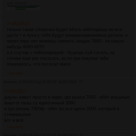
19Кб, 1005x163
>>2613515
только такая сборочка будет ебать гейбпарашу во все
щели + в пука у тебя будут взаимозаменяемые детали, и
через пару лет можешь сменить нищую 7600 - на какую-
нибудь 6060-6070
а в случае с гейбопарашей - будешь хуй сосать, ну
точнее ещё раз пососать, если при покупке тебе
показалось, что пососал мало
>>2613524
Аноним
22/06/26 Пнд 20:59:50
№
2613521
75
>>2613517
дауны живут просто в мире, где рыкса 7600 - ебёт апушные
анал-ог лизы су идентичный 3060
и где рязань 7400ф - ебёт во все щели 2600, который в
стиммашине
вот и всё
>>2613525
Аноним
22/06/26 Пнд 21:01:01
№
2613522
76