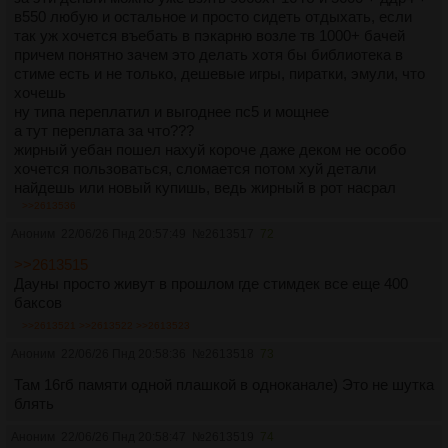
в550 любую и остальное и просто сидеть отдыхать, если
так уж хочется въебать в пэкарню возле тв 1000+ бачей
причем понятно зачем это делать хотя бы библиотека в
стиме есть и не только, дешевые игры, пиратки, эмули, что
хочешь
ну типа переплатил и выгоднее пс5 и мощнее
а тут переплата за что???
жирный уебан пошел нахуй короче даже деком не особо
хочется пользоваться, сломается потом хуй детали
найдешь или новый купишь, ведь жирный в рот насрал
фанбазе с ценами и разрабы даже через 4 года хуй клали
>>2613536
на него кроме 3.5 игр с поддержкой портативок
Аноним
22/06/26 Пнд 20:57:49
№
2613517
72
короче впизду
>>2613515
Дауны просто живут в прошлом где стимдек все еще 400
баксов
>>2613521
>>2613522
>>2613523
Аноним
22/06/26 Пнд 20:58:36
№
2613518
73
Там 16гб памяти одной плашкой в одноканале) Это не шутка
блять
Аноним
22/06/26 Пнд 20:58:47
№
2613519
74