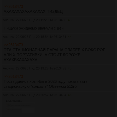
>>2613473
АХАХАХАХАХАХАХАХ ПИЗДЕЦ
Аноним
22/06/26 Пнд 20:15:20
№
2613480
43
Нищуки ожидаемо рванули с цен
Аноним
22/06/26 Пнд 20:15:54
№
2613481
44
>>2613473
ЭТА СТАЦИОНАРНАЯ ПАРАША СЛАБЕЕ Х БОКС РОГ
АЛИ Х ПОРТАТИВКИ, А СТОИТ ДОРОЖЕ
АХАХВХАХАХАХА
Аноним
22/06/26 Пнд 20:19:28
№
2613483
45
>>2613473
Постыдились хотя-бы в 2026 году показывать
стационарную "консоль" Обьемом 512гб
Аноним
22/06/26 Пнд 20:20:57
№
2613484
46
17Кб, 953x351