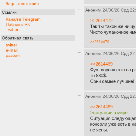
/fag/ - фагготрия
Аноним
24/06/26 Срд 22
Ссылки
Канал в Telegram
>>2614472
Паблик в VK
Так ты такой же нищу
Twitter
Чисто чуланочное чм
Обратная связь
>>2614479
twitter
e-mail
Аноним
24/06/26 Срд 22
разбан
>>2614469
Фух, хорошо что на р
то 830$.
Сони самые лучшие!
Аноним
24/06/26 Срд 22
>>2614469
>ситуации в мире
Ситуация следующая: 
консоли уже есть в н
не ясны.