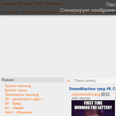
Главная
Пасскод
Талон
Реклама
[...]
[
b
/
news
/
+
]
Юзердоски
Каталог
Трекер
NSFW
Настройки
Разное
<<
Купить пасскод
SteamMachine тред #8. 
Купить талон
Залогинить пасскод
b3jzyn9ah09h1.jpeg
44Кб, 500x592
/d/ - дискуссии о два.ч
/b/ - бред
/o/ - оэкаки
/soc/ - общение