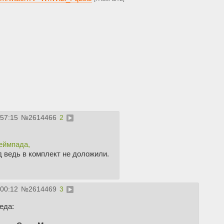
:57:15
№
2614466
2
еймпада,
ад ведь в комплект не доложили.
:00:12
№
2614469
3
еда: