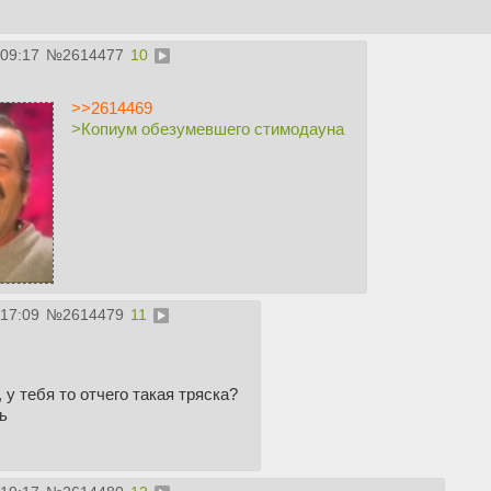
:09:17
№
2614477
10
>>2614469
>Копиум обезумевшего стимодауна
:17:09
№
2614479
11
 у тебя то отчего такая тряска?
ь