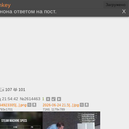
107
101
д 21:54:42
№
2614463
1
4923305[...].png
2026-06-24 21.5[...].jpg
793x1701
71Кб, 1179x789