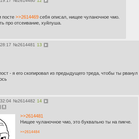
:19:17
№
2614480
12
м посте
>>2614469
себя описал, нищее чуланочное чмо.
еть про отсеивание, хуйлуша.
:28:17
№
2614481
13
 пост - я его скопировал из предыдущего треда, чтобы ты рванул
ось
:32:04
№
2614482
14
>>2614481
Нищее чуланочное чмо, это буквально ты на пикче.
>>2614484