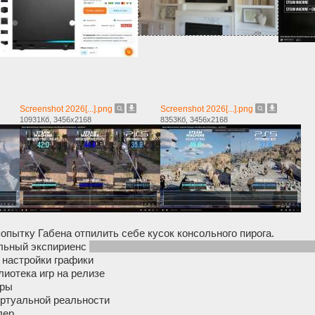
Screenshot 2026[...].png
Screenshot 2026[...].png
10931Кб, 3456x2168
8353Кб, 3456x2168
опытку Габена отпилить себе кусок консольного пирога.
льный экспириенс
(вкл с геймпада и продолжил играть там где в
 настройки графики
иотека игр на релизе
гры
ртуальной реальности
лер