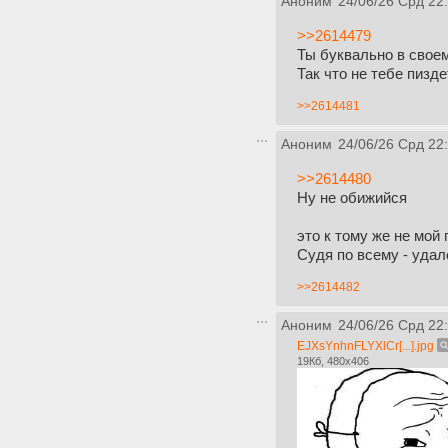
Аноним
24/06/26 Срд 22
>>2614479
Ты буквально в свое
Так что не тебе пизд
>>2614481
Аноним
24/06/26 Срд 22
>>2614480
Ну не обижийся
это к тому же не мой
Судя по всему - удал
>>2614482
Аноним
24/06/26 Срд 22
EJXsYnhnFLYXlCr[...].jpg
19Кб, 480x406