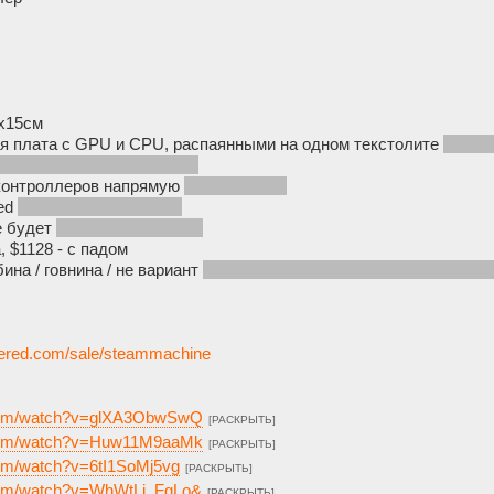
5х15см
ая плата с GPU и CPU, распаянными на одном текстолите
(это 
ться такой компактности)
контроллеров напрямую
(без донглов)
ied
(1080p 30fps нативно)
же будет
(как и на стимдеке)
, $1128 - с падом
бина / говнина / не вариант
(крупнее, дороже, нельзя включить с 
wered.com/sale/steammachine
.com/watch?v=glXA3ObwSwQ
[РАСКРЫТЬ]
.com/watch?v=Huw11M9aaMk
[РАСКРЫТЬ]
com/watch?v=6tI1SoMj5vg
[РАСКРЫТЬ]
.com/watch?v=WhWtLi_FqLo&
[РАСКРЫТЬ]