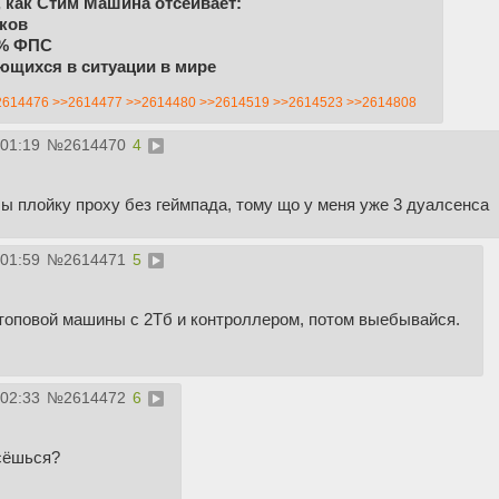
 как Стим Машина отсеивает:
ков
3% ФПС
ающихся в ситуации в мире
2614476
>>2614477
>>2614480
>>2614519
>>2614523
>>2614808
:01:19
№
2614470
4
ы плойку проху без геймпада, тому що у меня уже 3 дуалсенса
:01:59
№
2614471
5
 топовой машины с 2Тб и контроллером, потом выебывайся.
:02:33
№
2614472
6
ясёшься?