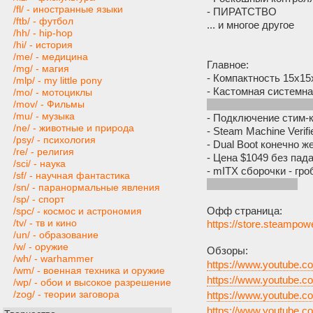
/fl/ - иностранные языки
- ПИРАТСТВО
/ftb/ - футбол
... и многое другое
/hh/ - hip-hop
/hi/ - история
/me/ - медицина
Главное:
/mg/ - магия
- Компактность 15х1
/mlp/ - my little pony
- Кастомная системн
/mo/ - мотоциклы
компонентами не доби
/mov/ - Фильмы
/mu/ - музыка
- Подключение стим-
/ne/ - животные и природа
- Steam Machine Verif
/psy/ - психология
- Dual Boot конечно 
/re/ - религия
- Цена $1049 без пада
/sci/ - наука
- mITX сборочки - гро
/sf/ - научная фантастика
переключит инпут)
/sn/ - паранормальные явления
/sp/ - спорт
Офф страница:
/spc/ - космос и астрономия
/tv/ - тв и кино
https://store.steampo
/un/ - образование
/w/ - оружие
Обзоры:
/wh/ - warhammer
https://www.youtube
/wm/ - военная техника и оружие
https://www.youtube
/wp/ - обои и высокое разрешение
/zog/ - теории заговора
https://www.youtube.
https://www.youtube