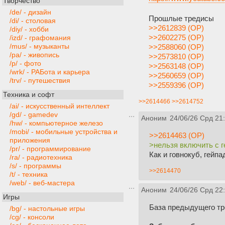
Творчество
/de/ - дизайн
Прошлые тредисы
/di/ - столовая
>>2612839 (OP)
/diy/ - хобби
>>2602275 (OP)
/izd/ - графомания
/mus/ - музыканты
>>2588060 (OP)
/pa/ - живопись
>>2573810 (OP)
/p/ - фото
>>2563148 (OP)
/wrk/ - РАБота и карьера
>>2560659 (OP)
/trv/ - путешествия
>>2559396 (OP)
Техника и софт
>>2614466
>>2614752
/ai/ - искусственный интеллект
/gd/ - gamedev
Аноним
24/06/26 Срд 21
/hw/ - компьютерное железо
/mobi/ - мобильные устройства и
>>2614463 (OP)
приложения
>нельзя включить с г
/pr/ - программирование
Как и говнокуб, гейп
/ra/ - радиотехника
/s/ - программы
>>2614470
/t/ - техника
/web/ - веб-мастера
Аноним
24/06/26 Срд 22
Игры
База предыдущего тр
/bg/ - настольные игры
/cg/ - консоли