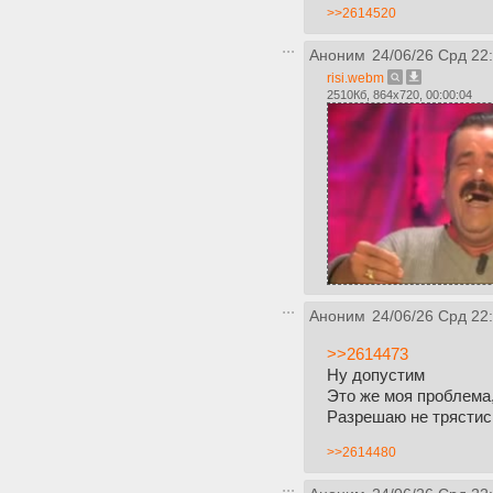
>>2614520
Аноним
24/06/26 Срд 22
risi.webm
2510Кб, 864x720, 00:00:04
Аноним
24/06/26 Срд 22
>>2614473
Ну допустим
Это же моя проблема,
Разрешаю не трястис
>>2614480