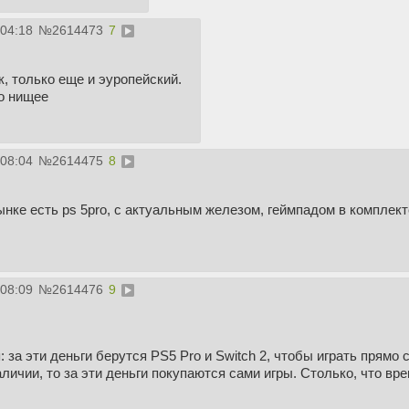
:04:18
№
2614473
7
к, только еще и эуропейский.
о нищее
:08:04
№
2614475
8
ынке есть ps 5pro, с актуальным железом, геймпадом в комплект
:08:09
№
2614476
9
за эти деньги берутся PS5 Pro и Switch 2, чтобы играть прямо 
аличии, то за эти деньги покупаются сами игры. Столько, что вр