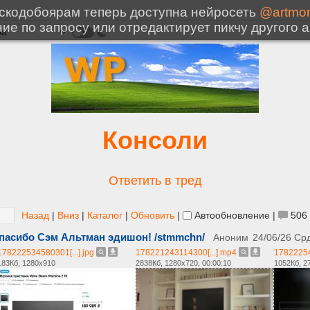
Консоли
Ответить в тред
Назад
|
Вниз
|
Каталог
|
Обновить
|
Автообновление
|
506
Спасибо Сэм Альтман эдишон! /stmmchn/
Аноним
24/06/26 Ср
178222534580301[...].jpg
178221243114300[...].mp4
17822254
183Кб, 1280x910
2838Кб, 1280x720, 00:00:10
1052Кб, 2