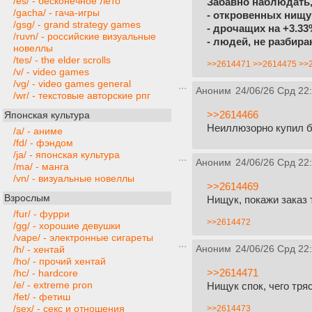
/es/ - бесконечное лето
Забавно наблюдать,
/gacha/ - гача-игры
- откровенных нищу
/gsg/ - grand strategy games
- дрочащих на +3.3
/ruvn/ - российские визуальные
- людей, не разбир
новеллы
/tes/ - the elder scrolls
>>2614471
>>2614475
>>
/v/ - video games
/vg/ - video games general
Аноним
24/06/26 Срд 22
/wr/ - текстовые авторские рпг
>>2614466
Японская культура
Неиллюзорно купил б
/a/ - аниме
/fd/ - фэндом
/ja/ - японская культура
Аноним
24/06/26 Срд 22
/ma/ - манга
/vn/ - визуальные новеллы
>>2614469
Взрослым
Нищук, покажи заказ
/fur/ - фурри
>>2614472
/gg/ - хорошие девушки
/vape/ - электронные сигареты
Аноним
24/06/26 Срд 22
/h/ - хентай
/ho/ - прочий хентай
>>2614471
/hc/ - hardcore
/e/ - extreme pron
Нищук спок, чего тр
/fet/ - фетиш
/sex/ - секс и отношения
>>2614473