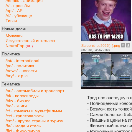
/media/ - анимация
/r/ - просьбы
/api/ - API
/rf/ - убежище
Тивач
Новые доски
Мужикач
Искусственный интеллект
NeuroFap
Screenshot 2026[...].png
(18+)
6075Кб, 3456x2168
Политика
/int/ - international
/po/ - политика
/news/ - новости
/hry/ - х р ю
Тематика
/au/ - автомобили и транспорт
/bi/ - велосипеды
Тред про очередную п
/biz/ - бизнес
- Полноценный консо
/bo/ - книги
- Возможность тонкой
/c/ - комиксы и мультфильмы
- Самая большая библ
/cc/ - криптовалюты
- Пкашные цены на и
/em/ - другие страны и туризм
- Фирменный шлем ви
/fa/ - мода и стиль
/fiz/ - физкультура
- Роскошный контрол