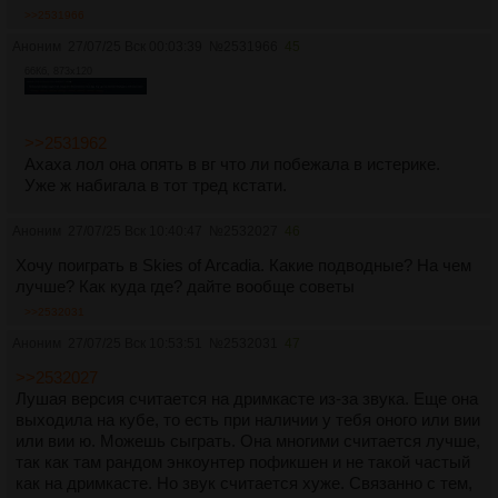
>>2531966
Аноним
27/07/25 Вск 00:03:39
№
2531966
45
66Кб, 873x120
>>2531962
Ахаха лол она опять в вг что ли побежала в истерике.
Уже ж набигала в тот тред кстати.
Аноним
27/07/25 Вск 10:40:47
№
2532027
46
Хочу поиграть в Skies of Arcadia. Какие подводные? На чем
лучше? Как куда где? дайте вообще советы
>>2532031
Аноним
27/07/25 Вск 10:53:51
№
2532031
47
>>2532027
Лушая версия считается на дримкасте из-за звука. Еще она
выходила на кубе, то есть при наличии у тебя оного или вии
или вии ю. Можешь сыграть. Она многими считается лучше,
так как там рандом энкоунтер пофикшен и не такой частый
как на дримкасте. Но звук считается хуже. Связанно с тем,