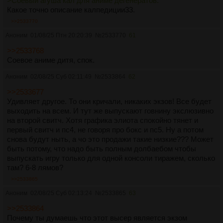
>Соевый агуша кал для аниме дегенератов.
Какое точно описание калпедиции33.
>>2533770
Аноним
01/08/25 Птн 20:20:39
№
2533770
61
>>2533768
Соевое аниме дитя, спок.
Аноним
02/08/25 Суб 02:11:49
№
2533864
62
>>2533677
Удивляет другое. То они кричали, никаких экзов! Все будет
выходить на всем. И тут же выпускают говнину экслюзивно
на второй свитч. Хотя графика элиота спокойно тянет и
первый свитч и пс4, не говоря про бокс и пс5. Ну а потом
снова будут ныть, а чо это продажи такие низкие??? Может
быть потому, что надо быть полным долбаебом чтобы
выпускать игру только для одной консоли тиражем, сколько
там? 6-8 лямов?
>>2533865
Аноним
02/08/25 Суб 02:13:24
№
2533865
63
>>2533864
Почему ты думаешь что этот высер является экзом