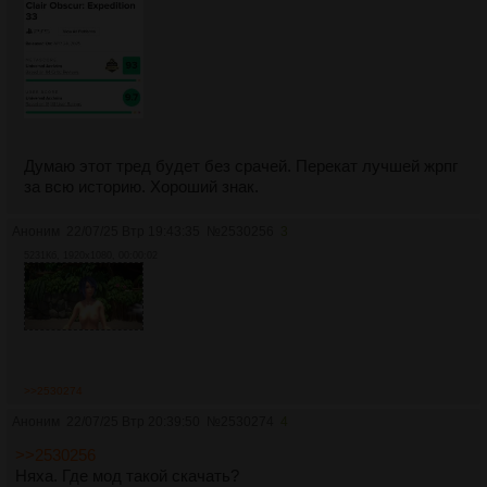
Думаю этот тред будет без срачей. Перекат лучшей жрпг
за всю историю. Хороший знак.
Аноним
22/07/25 Втр 19:43:35
№
2530256
3
5231Кб, 1920x1080, 00:00:02
>>2530274
Аноним
22/07/25 Втр 20:39:50
№
2530274
4
>>2530256
Няха. Где мод такой скачать?