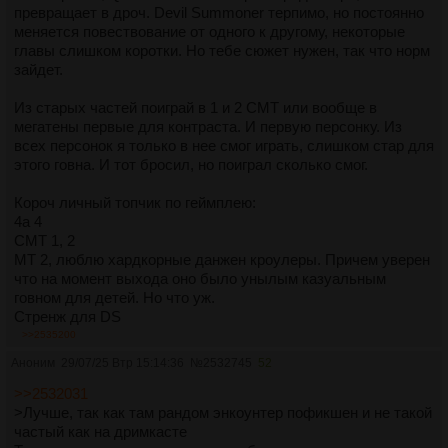
превращает в дроч. Devil Summoner терпимо, но постоянно
меняется повествование от одного к другому, некоторые
главы слишком коротки. Но тебе сюжет нужен, так что норм
зайдет.
Из старых частей поиграй в 1 и 2 СМТ или вообще в
мегатены первые для контраста. И первую персонку. Из
всех персонок я только в нее смог играть, слишком стар для
этого говна. И тот бросил, но поиграл сколько смог.
Короч личный топчик по геймплею:
4а 4
СМТ 1, 2
МТ 2, люблю хардкорные данжен кроулеры. Причем уверен
что на момент выхода оно было унылым казуальным
говном для детей. Но что уж.
Стренж для DS
>>2535200
По сюжету:
Аноним
29/07/25 Втр 15:14:36
№
2532745
52
Смт 1, 2, девил суммонер
Остальные все геймплейные или графонистые.
>>2532031
>Лучше, так как там рандом энкоунтер пофикшен и не такой
частый как на дримкасте