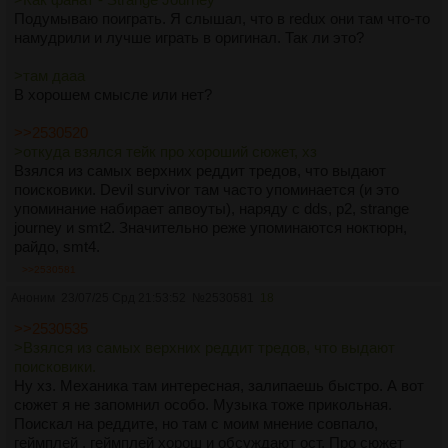
Подумываю поиграть. Я слышал, что в redux они там что-то
намудрили и лучше играть в оригинал. Так ли это?
>там дааа
В хорошем смысле или нет?
>>2530520
>откуда взялся тейк про хороший сюжет, хз
Взялся из самых верхних реддит тредов, что выдают
поисковики. Devil survivor там часто упоминается (и это
упоминание набирает апвоуты), наряду с dds, p2, strange
journey и smt2. Значительно реже упоминаются ноктюрн,
райдо, smt4.
>>2530581
Аноним
23/07/25 Срд 21:53:52
№
2530581
18
>>2530535
>Взялся из самых верхних реддит тредов, что выдают
поисковики.
Ну хз. Механика там интересная, залипаешь быстро. А вот
сюжет я не запомнил особо. Музыка тоже прикольная.
Поискал на реддите, но там с моим мнение совпало,
геймплей , геймплей хорош и обсуждают ост. Про сюжет