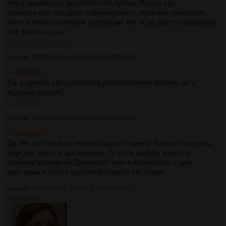
что у дримкаста звуковой чип лучше. Вроде так.
Можешь все это дело сэмулировать, если нет консолей.
Хотя я прям противник эмуляции. Но если другого варианта
нет, можно и так.
>>2532087
>>2532745
Аноним
27/07/25 Вск 13:49:45
№
2532087
48
>>2532031
Т.е. Legends это кубовская доработанная версия, но с
худшим звуком?
>>2532104
Аноним
27/07/25 Вск 15:07:30
№
2532104
49
>>2532087
Да. Но хз, там еще помимо доработанной боевой системы,
еще доп квесты добавлены. То есть выбор, играть с
лучшим звуком на Дримкасет или в Кубовскую с доп
квестами и более приятной боевой системой.
Аноним
29/07/25 Втр 13:07:19
№
2532691
50
43Кб, 166x189