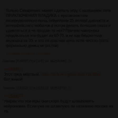
Только Сквареникс может сделать игру с названием типа
ПРИКЛЮЧЕНИЯ ВЛАДИКА с протагонистом
неопределенного пола, геймплеем 25 летней давности и
интерфейсом с мобилок а потом делать большие глаза и
удивляться а че продаж-то нет? Причем наверняка
продаваться это будет за 60-70, а не как бюджетная
индюшка за 30, и это ей красная цена если честно (хотя
формально демка не отстой)
>>2533681
>>2533700
>>2533864
Аноним
01/08/25 Птн 14:37:44
№
2533681
56
>>2533677
Этот тред мёртвый.
https://2ch.hk/cg/res/2531719.html
Вот живой
Аноним
01/08/25 Птн 15:53:28
№
2533700
57
>>2533677
Уверен что эти игры они скоро будут штамповать
нейронками. Если уже не штампуют, по названию похоже на
то.