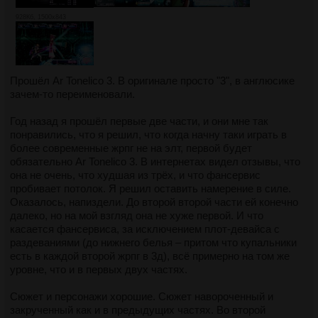
928Кб, 1500x843
Прошёл Ar Tonelico 3. В оригинале просто "3", в англюсике
зачем-то переименовали.
Год назад я прошёл первые две части, и они мне так
понравились, что я решил, что когда начну таки играть в
более современные жрпг не на элт, первой будет
обязательно Ar Tonelico 3. В интернетах видел отзывы, что
она не очень, что худшая из трёх, и что фансервис
пробивает потолок. Я решил оставить намерение в силе.
Оказалось, напиздели. До второй второй части ей конечно
далеко, но на мой взгляд она не хуже первой. И что
касается фансервиса, за исключением плот-девайса с
раздеваниями (до нижнего белья – притом что купальники
есть в каждой второй жрпг в 3д), всё примерно на том же
уровне, что и в первых двух частях.
Сюжет и персонажи хорошие. Сюжет навороченный и
закрученный как и в предыдущих частях. Во второй