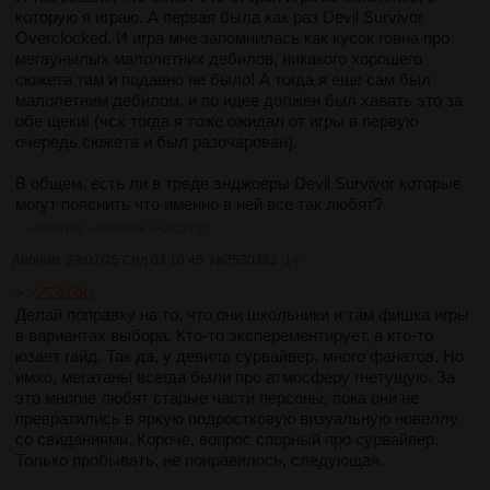
которую я играю. А первая была как раз Devil Survivor
Overclocked. И игра мне запомнилась как кусок говна про
мегаунылых малолетних дебилов, никакого хорошего
сюжета там и подавно не было! А тогда я еще сам был
малолетним дебилом, и по идее должен был хавать это за
обе щеки! (чсх тогда я тоже ожидал от игры в первую
очередь сюжета и был разочарован).
В общем, есть ли в треде энджоеры Devil Survivor которые
могут пояснить что именно в ней все так любят?
>>2530383
>>2530508
>>2532737
Аноним
23/07/25 Срд 03:10:45
№
2530383
14
>>2530381
Делай поправку на то, что они школьники и там фишка игры
в вариантах выбора. Кто-то эксперементирует, а кто-то
юзает гайд. Так да, у девила сурвайвер, много фанатов. Но
имхо, мегатаны всегда были про атмосферу гнетущую. За
это многие любят старые части персоны, пока они не
превратились в яркую подростковую визуальную новеллу
со свиданиями. Короче, вопрос спорный про сурвайвер.
Только пробывать, не понравилось, следующая.