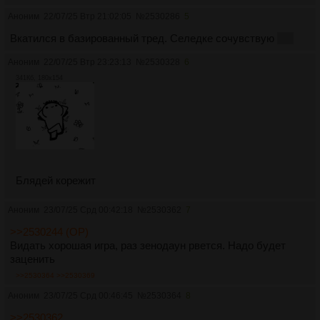
Аноним
22/07/25 Втр 21:02:05
№
2530286
5
Вкатился в базированный тред. Селедке сочувствую
нет
Аноним
22/07/25 Втр 23:23:13
№
2530328
6
341Кб, 180x154
Блядей корежит
Аноним
23/07/25 Срд 00:42:18
№
2530362
7
>>2530244 (OP)
Видать хорошая игра, раз зенодаун рвется. Надо будет
заценить
>>2530364
>>2530369
Аноним
23/07/25 Срд 00:46:45
№
2530364
8
>>2530362