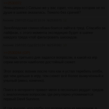
>>2530372
Невыдержал.) Сильно же у вас горит, что игру которая не по
душе в шапке оказалась. Тяжело без срачей?
Аноним
23/07/25 Срд 02:10:34
№
2530375
12
Зеноблядская свинособака боится зайти в тред. Спасибо за
лайфхак, с этого момента экспедиция будет в шапке
каждого треда чтоб фильтровать шизоидов.
Аноним
23/07/25 Срд 02:51:04
№
2530381
13
>>2530244 (OP)
Господа, третьего дня задался вопросом, в какой из игр
серии мегатен наиболее достойный сюжет.
Этот вопрос возник после того как я устал теребить smt5v,
где чем дальше в игру, тем сюжет всё более вымученный и
унылый (имхо, конечно).
Поиск в интернете привел меня в несколько реддит тредов
с аналогичным вопросом, где регулярно упоминается
первый Devil Survivor.
И так вышло, что smt5v это вторая игра из мегатенов, в