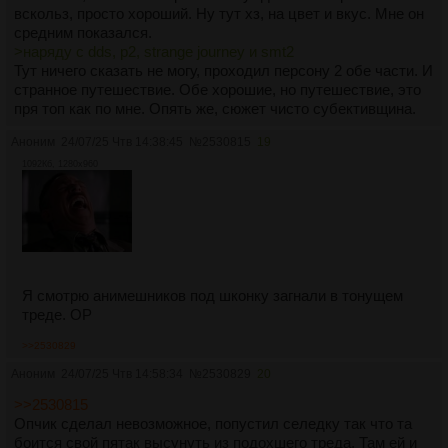
вскольз, просто хороший. Ну тут хз, на цвет и вкус. Мне он
средним показался.
>наряду с dds, p2, strange journey и smt2
Тут ничего сказать не могу, проходил персону 2 обе части. И
странное путешествие. Обе хорошие, но путешествие, это
пря топ как по мне. Опять же, сюжет чисто субективщина.
Аноним
24/07/25 Чтв 14:38:45
№
2530815
19
1092Кб, 1280x960
Я смотрю анимешников под шконку загнали в тонущем
треде. ОР
>>2530829
Аноним
24/07/25 Чтв 14:58:34
№
2530829
20
>>2530815
Опчик сделал невозможное, попустил селедку так что та
боится свой пятак высунуть из подохшего треда. Там ей и