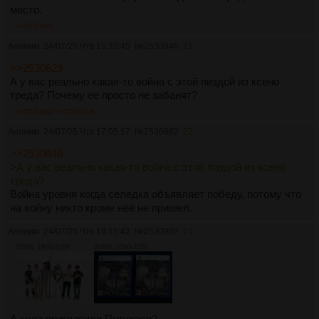
место.
>>2530846
Аноним
24/07/25 Чтв 15:23:45
№
2530846
21
>>2530829
А у вас реально какая-то война с этой пиздой из ксено
треда? Почему ее просто не забанят?
>>2530882
>>2530918
Аноним
24/07/25 Чтв 17:05:17
№
2530882
22
>>2530846
>А у вас реально какая-то война с этой пиздой из ксено
треда?
Война уровня когда селедка объявляет победу, потому что
на войну никто кроме неё не пришел.
Аноним
24/07/25 Чтв 18:15:42
№
2530907
23
333Кб, 1920x1280
249Кб, 1580x1055
А куда пригласили Петухаси?