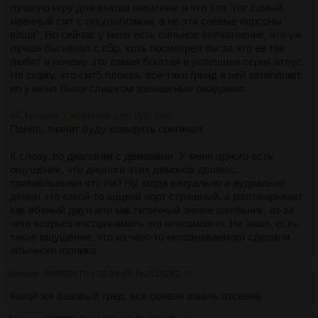
лучшую игру для вкатав мегатены и что это "тот самый
мрачный смт с оккультизмом, а не эти соевые персоны
ваши". Но сейчас у меня есть сильное впечатление, что уж
лучше бы начал с п5р, хоть посмотрел бы за что её так
любят и почему это самая богатая и успешная серия атлус.
Не скажу, что смт5 плохая, всё-таки гринд в ней затягивает,
но у меня были слишком завышеные ожидания.
>Стрендж джоурней для 3дс кал
Понял, значит буду ковырять оригинал.
К слову, по диалогам с демонами. У меня одного есть
ощущение, что диалоги этих демонов делают...
тривиальными что ли? Ну, когда визуально и аудиально
демон это какой-то аццкий чорт страшный, а разговаривает
как ёбаный даун или как типичный аниме школьник, из-за
чего всерьез воспринимать его невозможно. Не знаю, есть
такое ощущение, что из чего-то непознаваемого сделали
обычного гопника.
Аноним
08/08/25 Птн 10:34:09
№
2535282
66
Какой же базовый тред, вся соевая шваль отсеяна