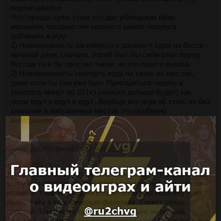
подписывался.
Что гораздо хуже этого это две ублюдские гейм-
механики, которые они незнаю с какого перепуга
добавили в игру.
1) Невозможность засейвится в данжах = сдох на боссе -
начинай данж сначала. Хотяб был бы сейвпойнт перед
боссом то я бы простил такое, но это просто вышка.
2) Невозможность скипнуть езду на тачке на квестах,
даже если ты там уже был. Приходиться сидеть и
смотреть минут по 10 (хз сколько дальше будет) как
челы едут и едут и едут...Вообще вся игра об этом, но без
скипания в побыванных местах это особенно
вымораживает.
>>2531112
>>2531143
Аноним
25/07/25 Птн 09:24:35
№
2531112
31
>>2531091
Да ее проблема в другом. Она очень легкая. Пропылесосил
карту и вторая часть игры вообще ощущение, что с читами
играешь. Упор на езду, но вторая половина игры это тупо
рельсы как в классических финалках. Сюжет очень
простой. Там только графон и эксплоринг не плохой.
Задумка с охотой на монстров прикольная. А больше я и не