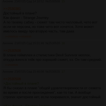
Аноним
23/07/25 Срд 14:10:52
№
2530508
15
>>2530381
Достойный в плане?
Как фанат - Strange Journey
А по твоему сабжу - сюжет там чисто чилловый, чето вот
если не персона, но тоже чето вот хочется. Хотя может
имелось ввиду про вторую часть, там дааа
>>2530520
>>2530535
Аноним
23/07/25 Срд 15:01:48
№
2530520
16
>>2530508
В плане геймплея и стилистики Devil Survivor неплох,
откуда взялся тейк про хороший сюжет, хз. Он там средний.
>>2530535
Аноним
23/07/25 Срд 15:46:08
№
2530535
17
>>2530508
>Достойный в плане?
Я бы сказал в плане "общей удовлетворенности от сюжета
во время и после прохождения", как-то так. А вообще
строгих критериев нет, если понравился, значит достойный.
>Как фанат - Strange Journey