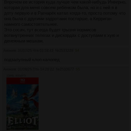
Впрочем ее история куда лучше чем какой-нибудь Инверно,
которая для меня совсем ребенком была, но и с ней я в
доту первую и в Рагнарёк катал когда-то, просто потому что
она была с другими задротами постарше, а Керриган
намного самостоятельнее.
Это сосач, тут всегда будет грызня нормисов
вотвнутренних телегах и дискордах с доступами к хую и
денежным мешкам.
Аноним
31/07/25 Чтв 03:58:43
№
2533228
54
подзалупный клоп-калопед
Аноним
01/08/25 Птн 14:20:22
№
2533677
55
138Кб, 600x975