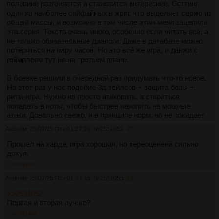
половине разгоняется и становится интереснее. Сеттинг
один из наиболее сайфайных в жрпг, что выделяет серию из
общей массы, и возможно в том числе этим меня зацепила
эта серия. Текста очень много, особенно если читать всё, а
не только обязательные диалоги. Даже в датабазе можно
потеряться на пару часов. Но это всё же игра, и данжи с
геймплеем тут не на третьем плане.
В боевке решили в очередной раз придумать что-то новое.
На этот раз у нас подобие 3д-тейлсов + защита базы +
ритм-игра. Нужно не просто атаковать, а стараться
попадать в ноты, чтобы быстрее накопить на мощные
атаки. Довольно свежо, и в принципе норм, но не покидает
ощущение, что потенциал не раскрыт, и что можно было бы
Аноним
25/07/25 Птн 01:27:26
№
2531052
27
доработать в нечто более отшлифованное.
Прошел на харде, игра хорошая, но переоценена сильно
Графон красивый, особенно 2д задники в городах. Музыка...
дохуя.
большая часть отличная, но в битвах за исключением
>>2531055
некоторых боссов вместо нормальной музыки играет
Аноним
25/07/25 Птн 01:44:45
№
2531055
28
дефотная параша для ритм-игр, которая адаптируется под
ход битвы, и художественной ценности не представляет.
>>2531052
Вокальных тем много как и в предыдущих частях. Качество
Первая и вторая лучше?
варьируется. Во второй они были получше.
>>2531480