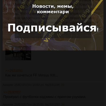
знаю. Многие фишки игры не юзаешь вообще. Какие-то
фото, привалы. Длс это вообще, одна ниох коспеит, вторая
металгир. Что-то они намудрили очень сильно с игрой. Нет
ощущения целостного продукта в плане повествования,
сюжета, боевки и тд. Будто пихали все подряд в надежде
закосплеить ведьмака кого.
>>2531237
>>2544323
Аноним
25/07/25 Птн 11:15:41
№
2531143
32
2994Кб, 852x480, 00:00:30
>>2531091
Как же хочеться FF Versus XIII...
Аноним
25/07/25 Птн 14:02:24
№
2531198
33
>>2530907
Проиграл с футболки кодзимы с принтом узумаки.
Аноним
25/07/25 Птн 16:25:01
№
2531237
34