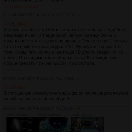
>>2530922
>>2531198
Аноним
24/07/25 Чтв 18:43:18
№
2530918
24
>>2530846
Потому что она сама бегает жаловаться и банит неудобное,
например в свич 2 треде банят любую критику свича и
сравнение с тем же деком по причине "консолесрач", потому
что эта шизичка там дежурит 24/7. Ну охуеть, теперь что,
только оды петь свичу и нинтенде? В других тредах то же
самое. Она видимо так заебала всех в /d/ что модерам
проще сделать что она просит чтоб отстала.
>>2532757
Аноним
24/07/25 Чтв 18:51:45
№
2530922
25
>>2530907
В петушиную комнату нинтендо, где он распачивается своей
жопой за провал псиноблейда 3.
Аноним
24/07/25 Чтв 23:33:37
№
2531037
26
615Кб, 1500x857
879Кб, 1500x844
934Кб, 1500x840