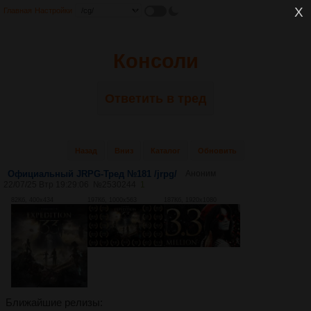
Главная
Настройки
Консоли
Ответить в тред
Назад
Вниз
Каталог
Обновить
Официальный JRPG-Тред №181 /jrpg/
Аноним
22/07/25 Втр 19:29:06
№
2530244
1
82Кб, 400x434
197Кб, 1000x563
187Кб, 1920x1080
Ближайшие релизы: