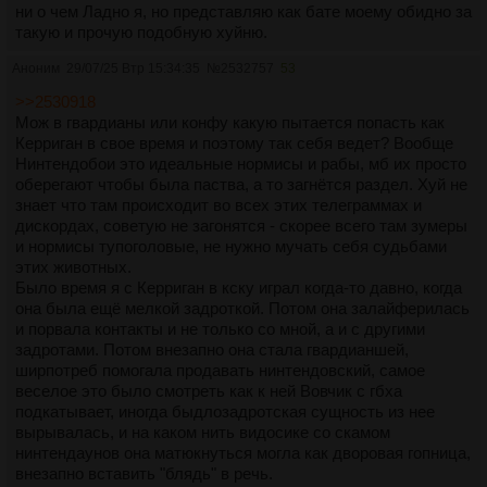
ни о чем Ладно я, но представляю как бате моему обидно за
такую и прочую подобную хуйню.
Аноним
29/07/25 Втр 15:34:35
№
2532757
53
>>2530918
Мож в гвардианы или конфу какую пытается попасть как
Керриган в свое время и поэтому так себя ведет? Вообще
Нинтендобои это идеальные нормисы и рабы, мб их просто
оберегают чтобы была паства, а то загнётся раздел. Хуй не
знает что там происходит во всех этих телеграммах и
дискордах, советую не загонятся - скорее всего там зумеры
и нормисы тупоголовые, не нужно мучать себя судьбами
этих животных.
Было время я с Керриган в кску играл когда-то давно, когда
она была ещё мелкой задроткой. Потом она залайферилась
и порвала контакты и не только со мной, а и с другими
задротами. Потом внезапно она стала гвардианшей,
ширпотреб помогала продавать нинтендовский, самое
веселое это было смотреть как к ней Вовчик с гбха
подкатывает, иногда быдлозадротская сущность из нее
вырывалась, и на каком нить видосике со скамом
нинтендаунов она матюкнуться могла как дворовая гопница,
внезапно вставить "блядь" в речь.