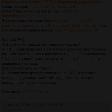
https://www.reddit.com/r/JRPG/wiki/upсоming_jrpg_releases/
Гайды по играм:
https://www.gamеfаqs.com/
Статистика по ожидаемой длительности игр:
https://howlongtobeat.com/
Фанпереводы, ромхаки:
https://www.romhacking.net/?
page=translations&genre=14&languageid=12&dir=1&order=Date
Некоторые обзорчики анонов:
https://jrpg2ch.blogspot.ru/
Краткий FAQ:
Q: Почему нет списка рекомендованных игр?
А: jRPG жанр включает в себя много крайне разносторонних
игр – как нишевых, так и рассчитанных на широкую публику.
Чтобы не разводить вкусовщину от списка было принято
решение отказаться.
Q: Но во что же мне играть?
A: Назови свои предпочтения в жанре RPG и местные
господa с удовольствием тебе предложат максимум
подходящее под твои запросы.
Прошлый:
>>2529119 (OP)
>>2530362
>>2530381
>>2531091
Аноним
22/07/25 Втр 19:42:37
№
2530255
2
38Кб, 535x537