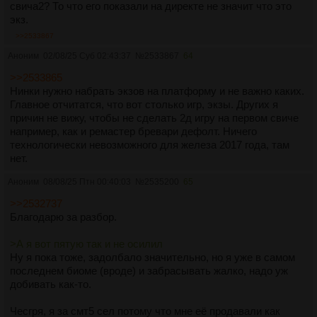
свича2? То что его показали на директе не значит что это
экз.
>>2533867
Аноним
02/08/25 Суб 02:43:37
№
2533867
64
>>2533865
Нинки нужно набрать экзов на платформу и не важно каких.
Главное отчитатся, что вот столько игр, экзы. Других я
причин не вижу, чтобы не сделать 2д игру на первом свиче
например, как и ремастер бревари дефолт. Ничего
технологически невозможного для железа 2017 года, там
нет.
Аноним
08/08/25 Птн 00:40:03
№
2535200
65
>>2532737
Благодарю за разбор.
>А я вот пятую так и не осилил
Ну я пока тоже, задолбало значительно, но я уже в самом
последнем биоме (вроде) и забрасывать жалко, надо уж
добивать как-то.
Чесгря, я за смт5 сел потому что мне её продавали как