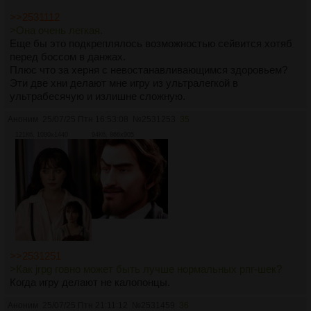
>>2531112
>Она очень легкая.
Еще бы это подкреплялось возможностью сейвится хотяб
перед боссом в данжах.
Плюс что за херня с невостанавливающимся здоровьем?
Эти две хни делают мне игру из ультралегкой в
ультрабесячую и излишне сложную.
Аноним
25/07/25 Птн 16:53:08
№
2531253
35
121Кб, 1080x1440
94Кб, 866x905
>>2531251
>Как jrpg говно может быть лучше нормальных рпг-шек?
Когда игру делают не калопонцы.
Аноним
25/07/25 Птн 21:11:12
№
2531459
36