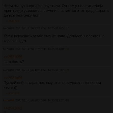
Норм вы чуханджина попустили. Он там у нелегитимном
жрпг-треде усерается, семенит, пытается этот тред закрыть
да все безтолку лол
>>2531682
Аноним
25/07/25 Птн 21:19:57
№
2531465
37
Там и попускать особо ума не надо. Долбаебы бесятся, а
корован идет.
Аноним
25/07/25 Птн 21:56:30
№
2531480
38
>>2531055
чего блять?
Аноним
26/07/25 Суб 10:54:56
№
2531682
39
>>2531459
Пускай себе старается, ему это не поможет в конечном
итоге )))
>>2531927
Аноним
26/07/25 Суб 20:46:09
№
2531927
40
>>2531682
:)