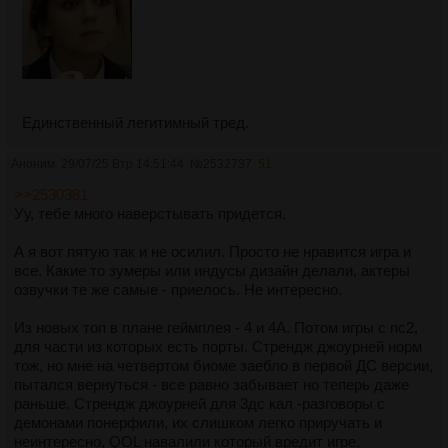
Единственный легитимный тред.
Аноним
29/07/25 Втр 14:51:44
№
2532737
51
>>2530381
Уу, тебе много наверстывать придется.
А я вот пятую так и не осилил. Просто не нравится игра и
все. Какие то зумеры или индусы дизайн делали, актеры
озвучки те же самые - приелось. Не интересно.
Из новых топ в плане геймплея - 4 и 4А. Потом игры с пс2,
для части из которых есть порты. Стрендж джоурней норм
тож, но мне на четвертом биоме заебло в первой ДС версии,
пытался вернуться - все равно забывает но теперь даже
раньше. Стрендж джоурней для 3дс кал -разговоры с
демонами понерфили, их слишком легко приручать и
неинтересно, QOL навалили который вредит игре,