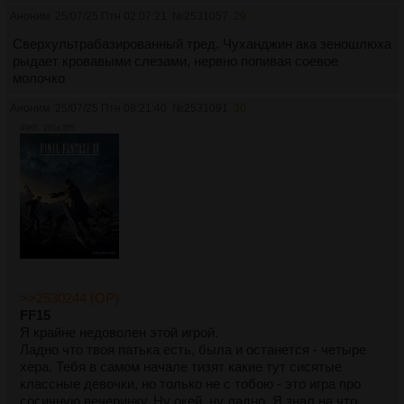
Так же как и в предудыщих частях, тут есть руты и
Аноним
25/07/25 Птн 02:07:21
№
2531057
29
концовки. Основной сюжет одинаковый за исключением
Сверхультрабазированный тред. Чуханджин ака зеношлюха
"нетруъ" концовок, но пока не пройдёшь всё, не получишь
рыдает кровавыми слезами, нервно попивая соевое
полную картину. К сожалению, надо оставлять сейвы и
молочко
пробираться через повторяющиеся сегменты. Прошёл игру
на 100%, получил все 8 концовок. Затратил 165 часов всего,
Аноним
25/07/25 Птн 08:21:40
№
2531091
30
из низ 115 на первое прохождение, в котором делал и читал
49Кб, 281x355
всё, ничего не скипая. Для сравнения, вторая часть заняла
160 часов на всё, первая – 90.
8.5/10. Западные нормисы видимо не поняли игру, либо их
смутили раздевающиеся девочки с иногда нулевым
размером, либо может быть локализация такая же плохая
как официальная для второй части (не проверял). В общем,
рекомендую. Есть сюжетная связь с предыдущими частями
– играть по порядку.
>>2530244 (OP)
FF15
Я крайне недоволен этой игрой.
Ладно что твоя патька есть, была и останется - четыре
хера. Тебя в самом начале тизят какие тут сисятые
классные девочки, но только не с тобою - это игра про
сосичную вечеринку. Ну окей, ну ладно. Я знал на что