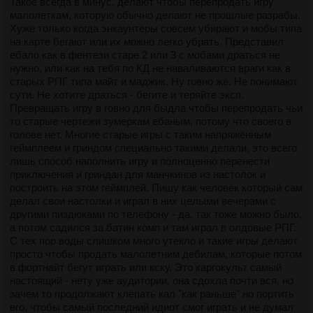
Такое всегда в минус, делают чтобы перепродать игру
малолеткам, которую обычно делают не прошлые разрабы.
Хуже только когда энкаунтеры совсем убирают и мобы типа
на карте бегают или их можно легко убрать. Представил
ебало как в фентези старе 2 или 3 с мобами драться не
нужно, или как на тебя по КД не наваливаются враги как в
старых РПГ типа майт и маджик. Ну говно же. Не понимают
сути. Не хотите драться - бегите и теряйте эксп.
Превращать игру в говно для быдла чтобы перепродать чьи
то старые чертежи зумеркам ебаным, потому что своего в
голове нет. Многие старые игры с таким напряжённым
геймплеем и гриндом специально такими делали, это всего
лишь способ наполнить игру и полноценно перенести
приключения и гриндан для манчкинов из настолок и
построить на этом геймплей. Пишу как человек который сам
делал свои настолки и играл в них целыми вечерами с
другими пиздюками по телефону - да, так тоже можно было,
а потом садился за батин комп и там играл в олдовые РПГ.
С тех пор воды слишком много утекло и такие игры делают
просто чтобы продать малолетним дебилам, которые потом
в фортнайт бегут играть или кску. Это каргокульт самый
настоящий - нету уже аудитории, она сдохла почти вся, но
зачем то продолжают клепать кал "как раньше" но портить
его, чтобы самый последний идиот смог играть и не думал