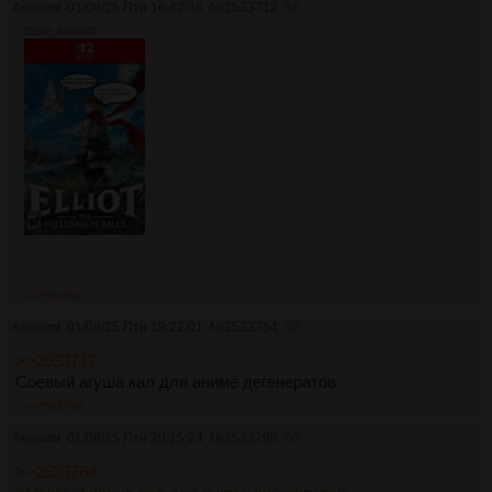
Аноним
01/08/25 Птн 16:42:46
№
2533712
58
228Кб, 600x975
>>2533764
Аноним
01/08/25 Птн 19:22:01
№
2533764
59
>>2533712
Соевый агуша кал для аниме дегенератов.
>>2533768
Аноним
01/08/25 Птн 20:15:24
№
2533768
60
>>2533764