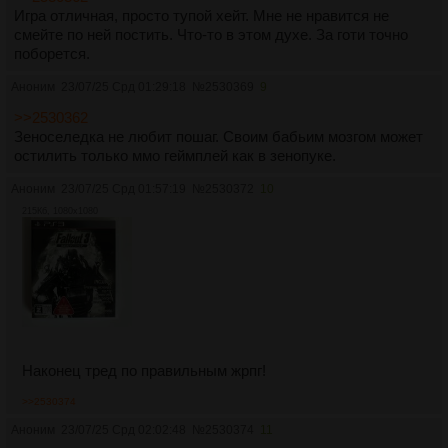
Игра отличная, просто тупой хейт. Мне не нравится не
смейте по ней постить. Что-то в этом духе. За готи точно
поборется.
Аноним
23/07/25 Срд 01:29:18
№
2530369
9
>>2530362
Зеноселедка не любит пошаг. Своим бабьим мозгом может
остилить только ммо геймплей как в зенопуке.
Аноним
23/07/25 Срд 01:57:19
№
2530372
10
215Кб, 1080x1080
Наконец тред по правильным жрпг!
>>2530374
Аноним
23/07/25 Срд 02:02:48
№
2530374
11