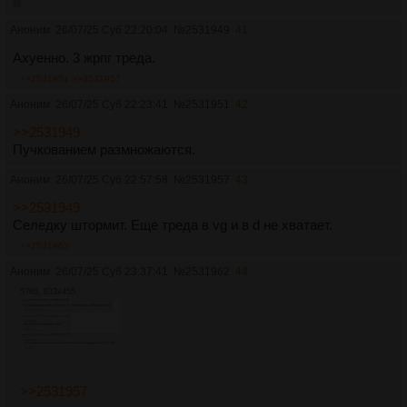
Аноним
26/07/25 Суб 22:20:04
№
2531949
41
Ахуенно. 3 жрпг треда.
>>2531951
>>2531957
Аноним
26/07/25 Суб 22:23:41
№
2531951
42
>>2531949
Пучкованием размножаются.
Аноним
26/07/25 Суб 22:57:58
№
2531957
43
>>2531949
Селедку штормит. Еще треда в vg и в d не хватает.
>>2531962
Аноним
26/07/25 Суб 23:37:41
№
2531962
44
57Кб, 833x455
>>2531957