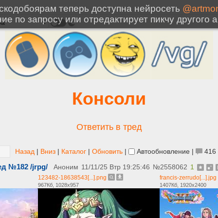
Консоли
Ответить в тред
Назад
|
Вниз
|
Каталог
|
Обновить
|
Автообновление
|
416
 №182 /jrpg/
Аноним
11/11/25 Втр 19:25:46
№
2558062
1
123482-18638543[...].png
francis-zerrudo[...].jpg
967Кб, 1028x957
1407Кб, 1920x2400