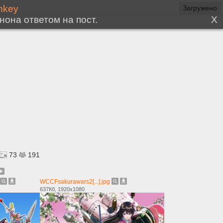
73
191
WCCFsakurawars2[...].jpg
637Кб, 1920x1080