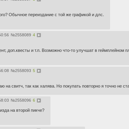
кого? Обычное переиздание с той же графикой и длс.
50:56
№
2558089
4
нт, доп.квесты и т.п. Возможно что-то улучшат в геймплейном п
56:08
№
2558093
5
аю на свитч, так как халява. Но покупать повторно я точно не ст
58:03
№
2558096
6
пизда на второй пикче?