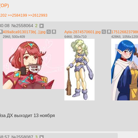
(OP)
6202
>>2584199
>>2612993
30:08
№
2558064
2
409a8ca9130173b[...].jpg
Ayla-2874570601.jpg
1751268237986
29Кб, 500x409
64Кб, 350x710
428Кб, 1056x120
йза ДХ выходит 13 ноября
48:57
№
2558087
3