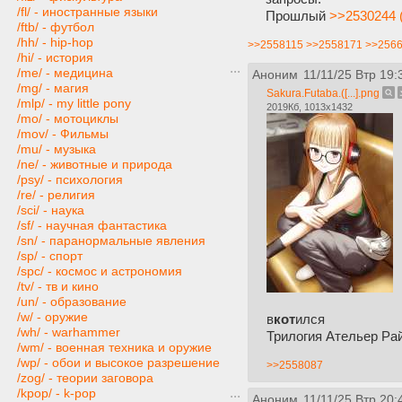
/fl/ - иностранные языки
Прошлый
>>2530244 
/ftb/ - футбол
/hh/ - hip-hop
>>2558115
>>2558171
>>256
/hi/ - история
/me/ - медицина
Аноним
11/11/25 Втр 19:
/mg/ - магия
Sakura.Futaba.([...].png
/mlp/ - my little pony
2019Кб, 1013x1432
/mo/ - мотоциклы
/mov/ - Фильмы
/mu/ - музыка
/ne/ - животные и природа
/psy/ - психология
/re/ - религия
/sci/ - наука
/sf/ - научная фантастика
/sn/ - паранормальные явления
/sp/ - спорт
/spc/ - космос и астрономия
/tv/ - тв и кино
/un/ - образование
/w/ - оружие
в
кот
ился
/wh/ - warhammer
Трилогия Ательер Ра
/wm/ - военная техника и оружие
/wp/ - обои и высокое разрешение
>>2558087
/zog/ - теории заговора
/kpop/ - k-pop
Аноним
11/11/25 Втр 20: