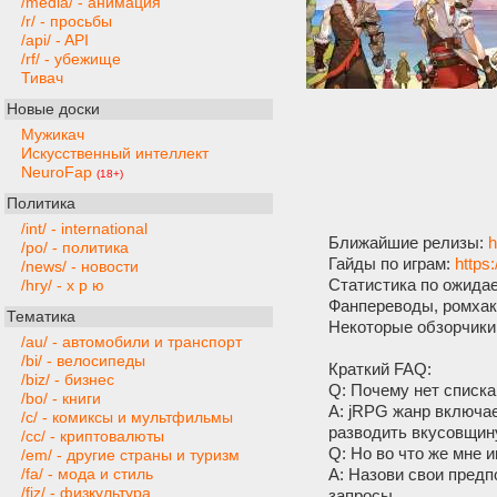
/media/ - анимация
/r/ - просьбы
/api/ - API
/rf/ - убежище
Тивач
Новые доски
Мужикач
Искусственный интеллект
NeuroFap
(18+)
Политика
/int/ - international
Ближайшие релизы:
h
/po/ - политика
Гайды по играм:
https
/news/ - новости
Статистика по ожида
/hry/ - х р ю
Фанпереводы, ромхак
Тематика
Некоторые обзорчики
/au/ - автомобили и транспорт
/bi/ - велосипеды
Краткий FAQ:
/biz/ - бизнес
Q: Почему нет списк
/bo/ - книги
А: jRPG жанр включае
/c/ - комиксы и мультфильмы
разводить вкусовщину
/cc/ - криптовалюты
Q: Но во что же мне и
/em/ - другие страны и туризм
A: Назови свои пред
/fa/ - мода и стиль
/fiz/ - физкультура
запросы.