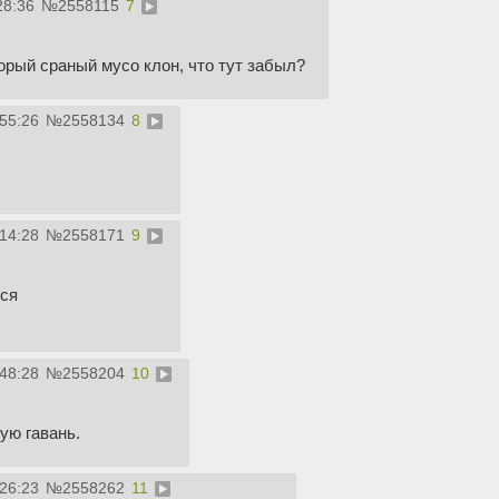
28:36
№
2558115
7
торый сраный мусо клон, что тут забыл?
:55:26
№
2558134
8
:14:28
№
2558171
9
тся
:48:28
№
2558204
10
ую гавань.
:26:23
№
2558262
11