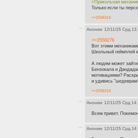
>Прикольная механик
Только если ты перс
>>2558319
Аноним
12/11/25 Срд 13
>>2558276
Вот этими механиками 
Школьный геймплей м
А людям может зайти 
Бензокала и Дандада
мотивациями? Раскры
и удивись "шедеврам"
>>2558319
Аноним
12/11/25 Срд 14
Всем привет. Покемон
Аноним
12/11/25 Срд 14