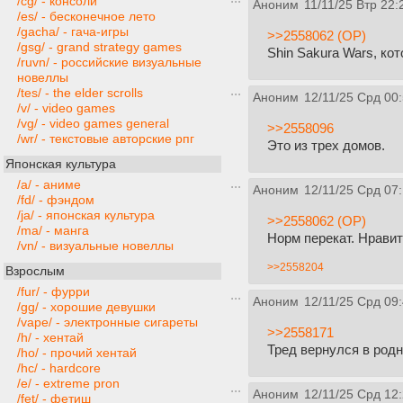
/cg/ - консоли
Аноним
11/11/25 Втр 22:
/es/ - бесконечное лето
/gacha/ - гача-игры
>>2558062 (OP)
/gsg/ - grand strategy games
Shin Sakura Wars, ко
/ruvn/ - российские визуальные
новеллы
/tes/ - the elder scrolls
Аноним
12/11/25 Срд 00
/v/ - video games
/vg/ - video games general
>>2558096
/wr/ - текстовые авторские рпг
Это из трех домов.
Японская культура
/a/ - аниме
Аноним
12/11/25 Срд 07
/fd/ - фэндом
/ja/ - японская культура
>>2558062 (OP)
/ma/ - манга
Норм перекат. Нрави
/vn/ - визуальные новеллы
>>2558204
Взрослым
/fur/ - фурри
Аноним
12/11/25 Срд 09
/gg/ - хорошие девушки
/vape/ - электронные сигареты
>>2558171
/h/ - хентай
Тред вернулся в родн
/ho/ - прочий хентай
/hc/ - hardcore
/e/ - extreme pron
Аноним
12/11/25 Срд 12
/fet/ - фетиш