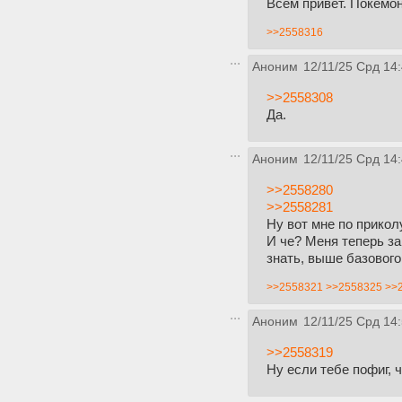
Всем привет. Покемон
>>2558316
Аноним
12/11/25 Срд 14
>>2558308
Да.
Аноним
12/11/25 Срд 14
>>2558280
>>2558281
Ну вот мне по прико
И че? Меня теперь за
знать, выше базовог
>>2558321
>>2558325
>>
Аноним
12/11/25 Срд 14
>>2558319
Ну если тебе пофиг, 