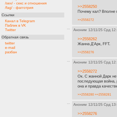
/sex/ - секс и отношения
>>2558250
/fag/ - фагготрия
Почему кал? Вполне г
Ссылки
>>2558272
Канал в Telegram
Паблик в VK
Twitter
Аноним
12/11/25 Срд 12
Обратная связь
>>2558262
twitter
Жанна Д'Арк, FFT.
e-mail
разбан
>>2558276
Аноним
12/11/25 Срд 12
>>2558272
Ок. С жанной Дарк не
последующая война, р
она и правда качеств
>>2558280
>>2558281
Аноним
12/11/25 Срд 13
>>2558276