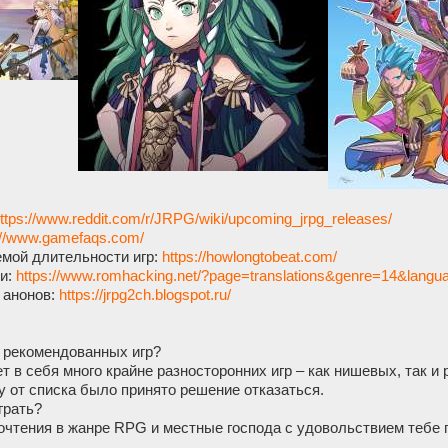
ttps://www.reddit.com/r/JRPG/wiki/upсоming_jrpg_releases/
://www.gamеfаqs.com/
емой длительности игр:
https://howlongtobeat.com/
и:
https://www.romhacking.net/?page=translations&genre=14&lang
 анонов:
https://jrpg2ch.blogspot.ru/
а рекомендованных игр?
т в себя много крайне разносторонних игр – как нишевых, так и
 от списка было принято решение отказаться.
грать?
почтения в жанре RPG и местные господa с удовольствием тебе