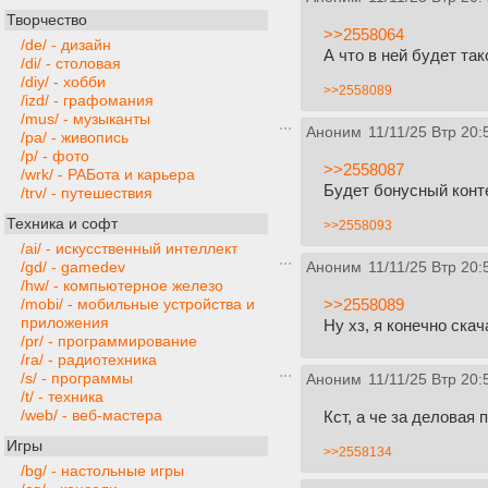
Творчество
>>2558064
/de/ - дизайн
А что в ней будет та
/di/ - столовая
/diy/ - хобби
>>2558089
/izd/ - графомания
/mus/ - музыканты
Аноним
11/11/25 Втр 20:
/pa/ - живопись
/p/ - фото
>>2558087
/wrk/ - РАБота и карьера
Будет бонусный конте
/trv/ - путешествия
Техника и софт
>>2558093
/ai/ - искусственный интеллект
/gd/ - gamedev
Аноним
11/11/25 Втр 20:
/hw/ - компьютерное железо
>>2558089
/mobi/ - мобильные устройства и
приложения
Ну хз, я конечно скач
/pr/ - программирование
/ra/ - радиотехника
/s/ - программы
Аноним
11/11/25 Втр 20:
/t/ - техника
/web/ - веб-мастера
Кст, а че за деловая 
Игры
>>2558134
/bg/ - настольные игры