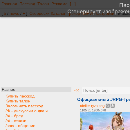
Главная
Пасскод
Талон
Реклама
[...]
[
b
/
news
/
+
]
Юзердоски
Каталог
Трекер
NSFW
Настройки
Разное
<<
Купить пасскод
Официальный JRPG-Тред
Купить талон
Залогинить пасскод
atelier-ryza.png
1105Кб, 1200x678
/d/ - дискуссии о два.ч
/b/ - бред
/o/ - оэкаки
/soc/ - общение