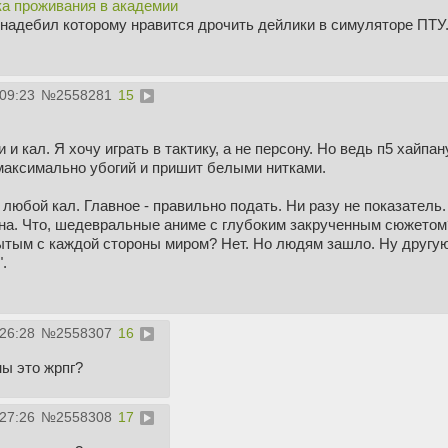
а проживания в академии
онадебил которому нравится дрочить дейлики в симуляторе ПТУ
:09:23
№
2558281
15
и кал. Я хочу играть в тактику, а не персону. Но ведь п5 хайпа
аксимально убогий и пришит белыми нитками.
любой кал. Главное - правильно подать. Ни разу не показатель.
на. Что, шедевральные аниме с глубоким закрученным сюжето
тым с каждой стороны миром? Нет. Но людям зашло. Ну другую 
.
:26:28
№
2558307
16
ы это жрпг?
:27:26
№
2558308
17