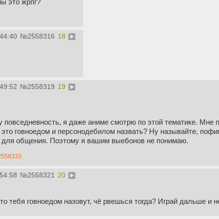
ы это жрпг?
:44:40
№
2558316
18
:49:52
№
2558319
19
лу повседневность, я даже аниме смотрю по этой тематике. Мне
 это говноедом и персонодебилом назвать? Ну называйте, пофиг.
о для общения. Поэтому я вашим выебонов не понимаю.
2558333
:54:58
№
2558321
20
что тебя говноедом назовут, чё рвешься тогда? Играй дальше и н