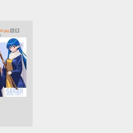
0.jpg
0