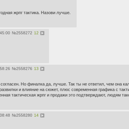
одная жрпг тактика. Назови лучше.
:45:00
№
2558272
12
:58:26
№
2558276
13
 согласен. Но финалка да, лучше. Так ты не ответил, чем она к
азвилки и влияние на сюжет, плюс современная графика с такти
енная тактическая жрпг и продажи это подтверждают, людям так
:08:48
№
2558280
14