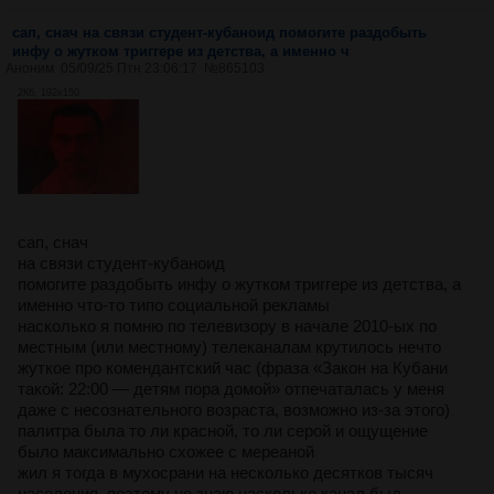
сап, снач на связи студент-кубаноид помогите раздобыть
инфу о жутком триггере из детства, а именно ч
Аноним
05/09/25 Птн 23:06:17
№
865103
2Кб, 192x150
сап, снач
на связи студент-кубаноид
помогите раздобыть инфу о жутком триггере из детства, а
именно что-то типо социальной рекламы
насколько я помню по телевизору в начале 2010-ых по
местным (или местному) телеканалам крутилось нечто
жуткое про комендантский час (фраза «Закон на Кубани
такой: 22:00 — детям пора домой» отпечаталась у меня
даже с несознательного возраста, возможно из-за этого)
палитра была то ли красной, то ли серой и ощущение
было максимально схожее с мереаной
жил я тогда в мухосрани на несколько десятков тысяч
населения, поэтому не знаю насколько канал был