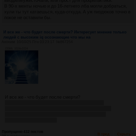
вводили/ужесточали, или прост для профилактики.
В 90-х менты ночью и до 16-летнего лба могли добраться,
хули ты тут катаешься, куда-откуда. А уж пиздюков точно в
покое не оставили бы.
И все же - что будет после смерти? Интересует мнение только
людей с высоким iq осознающие что мы на
Аноним
10/10/25 Птн 03:23:17
№
867254
153Кб, 1024x1024
И все же - что будет после смерти?
Интересует мнение только людей с высоким iq
осознающие что мы на плоскости живем, что бог и
паранормальные вещи есть. Наукопетухи в /sci.
Кармопетухи тоже мимо.
Пропущено 432 постов
В тред
Скрыть