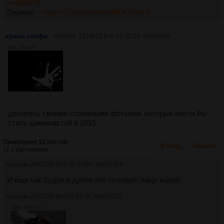
>>880670
Перекот -
https://2ch.su/sn/res/880678.html
крипи селфи
Аноним
12/08/25 Втр 22:45:10
№
863656
8Кб, 320x240
делитесь своими стрёмными фотками, которые могли бы
стать крипипастой в 2015
Пропущено 12 постов
В тред
Скрыть
11 с картинками.
Аноним
20/02/26 Птн 09:47:50
№
876355
И еще как будто в дупле кто то сидит, лицо видно
Аноним
22/02/26 Вск 15:49:25
№
876523
54Кб, 736x736