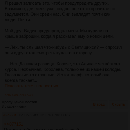
Я решил записать это, чтобы предупредить других.
Возможно, для меня уже поздно, но кто-то прочитает и
задумается. Они среди нас. Они выглядят почти как
люди. Почти.
Мой друг Вадик предупреждал меня. Мы курили на
крыше заброшки, когда я рассказал ему о новой цели.
— Лёх, ты слышал что-нибудь о Светящихся? — спросил
он и вдруг стал смотреть куда-то в сторону.
— Нет. Да какая разница. Короче, эта Алина с четвёртого
курса. Необычная. Королева, только не из нашей колоды.
Глаза какие-то странные. И этот шарф, который она
всегда таскает...
Показать текст полностью
>>877191
>>877198
Пропущено 6 постов
В тред
Скрыть
3 с картинками.
Аноним
05/03/26 Чтв 13:11:43
№
877167
>>877151
Покакал тебе в ухо на всякий случай.