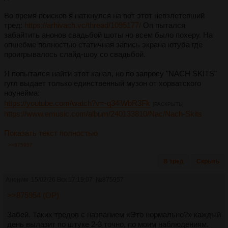
Во время поисков я наткнулся на вот этот невзлетевший
тред:
https://arhivach.vc/thread/1095177/
Оп пытался
забайтить анонов свадьбой шоты но всем было похеру. На
опшебме полностью статичная запись экрана ютуба где
проигрывалось слайд-шоу со свадьбой.
Я попытался найти этот канал, но по запросу "NACH SKITS"
гугл выдает только единственный музон от хорватского
ноунейма:
https://youtube.com/watch?v=-q34iWbR3Fk
[РАСКРЫТЬ]
https://www.emusic.com/album/240133810/Nac/Nach-Skits
Показать текст полностью
>>875957
В тред
Скрыть
Аноним
15/02/26 Вск 17:19:07
№
875957
>>875954 (OP)
Забей. Таких тредов с названием «Это нормально?» каждый
день вылазит по штуке 2-3 точно, по моим наблюдениям.