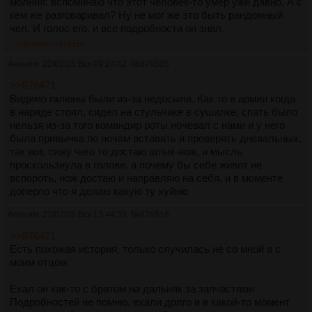
молния: вспоминаю что этот человек-то умер уже давно. А с
кем же разговаривал? Ну не мог же это быть рандомный
чел. И голос его, и все подробности он знал.
>>876505
>>876516
Аноним
22/02/26 Вск 09:24:42
№
876505
>>876471
Видимо галюны были из-за недосыпа. Как то в армии когда
в наряде стоял, сидел на стульчике в сушилке, спать было
нельзя из-за того командир роты ночевал с нами и у него
была привычка по ночам вставать и проверять дневальных,
так вот, сижу чего то достаю штык-нож, и мысль
проскользнула в голове, а почему бы себе живот не
вспороть, нож достаю и направляю на себя, и в моменте
доперло что я делаю какую ту хуйню
Аноним
22/02/26 Вск 13:44:39
№
876516
>>876471
Есть похожая история, только случилась не со мной а с
моим отцом
Ехал он как-то с братом на дальняк за запчастями
Подробностей не помню, ехали долго и в какой-то момент