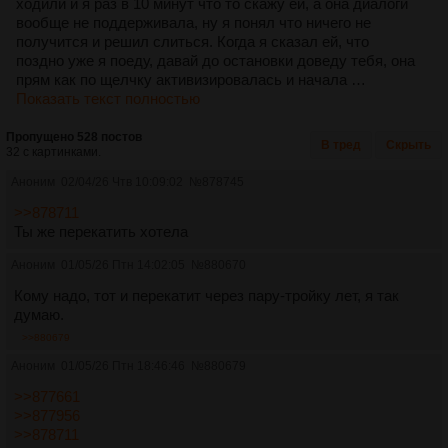
ходили и я раз в 10 минут что то скажу ей, а она диалоги
вообще не поддерживала, ну я понял что ничего не
получится и решил слиться. Когда я сказал ей, что
поздно уже я поеду, давай до остановки доведу тебя, она
прям как по щелчку активизировалась и начала …
Показать текст полностью
Пропущено 528 постов
В тред
Скрыть
32 с картинками.
Аноним
02/04/26 Чтв 10:09:02
№
878745
>>878711
Ты же перекатить хотела
Аноним
01/05/26 Птн 14:02:05
№
880670
Кому надо, тот и перекатит через пару-тройку лет, я так
думаю.
>>880679
Аноним
01/05/26 Птн 18:46:46
№
880679
>>877661
>>877956
>>878711