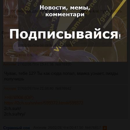
Я новичок на дваче и не особо разбираюсь как тут делать
посты
>>876942
Пропущено 2 постов
В тред
Скрыть
1 с картинками.
Аноним
27/02/26 Птн 06:46:50
№
876909
Мне нужна ваша помощь
Аноним
27/02/26 Птн 15:41:36
№
876930
Чувак, тебе 12? Ты как сюда попал, мамка узнает, пизды
получишь
Аноним
27/02/26 Птн 21:38:40
№
876942
>>876906 (OP)
https://2ch.su/sn/res/599372.html#599372
2ch.su/r/
2ch.su/hry/
Странный сон
Аноним
26/02/26 Чтв 00:47:50
№
876817