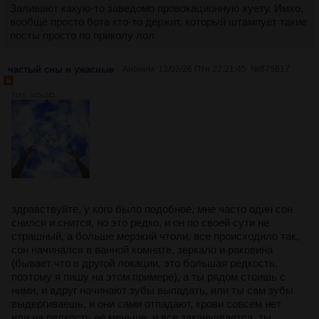
Заливают какую-то заведомо провокационную хуету. Имхо,
вообще просто бота кто-то держит, который штампует такие
посты просто по приколу лол
частый сны и ужасные
Аноним
13/02/26 Птн 22:21:45
№
875817
31Кб, 345x345
здравствуйте, у кого было подобное, мне часто один сон
снился и снится, но это редко, и он по своей сути не
страшный, а больше мерзкий чтоли, все происходило так,
сон начинался в ванной комнате, зеркало и раковина
(бывает что в другой локации, это большая редкость,
поэтому я пишу на этом примере), а ты рядом стоишь с
ними, и вдруг начинают зубы выпадать, или ты сам зубы
выдергиваешь, и они сами отпадают, крови совсем нет
или на редкость её меньше, и все заканчивается, ты