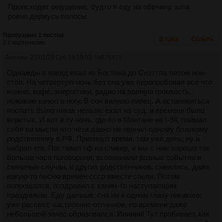
Происходит ощущение, будто я еду на обочину, хотя
ровно держусь полосы
Пропущено 1 постов
В тред
Скрыть
1 с картинками.
Аноним
21/02/26 Суб 18:19:03
№
876471
Однажды в ковид ехал из Бостона до Сиэттла летом нон-
стоп. На четвертую ночь без сна уже перепробовал всё что
можно, кофе, энергетики, радио на полную громкость,
ножиком колол в ногу. В сон валило пипец. А остановиться
поспать было никак нельзя: ехал на суд, и времени было
впритык. И вот в ту ночь, где-то в Монтане на I-94, поймал
себя на мысли что чёта давно не звонил одному близкому
родственнику в РФ. Прикинул время, там уже день; ну и
набрал его. Поставил тф на спикер, и мы с ним хорошо так
больше часа поговорили, вспоминали разные события и
смешные случаи, и других родственников, смеялись, даже
какую-то песню времен ссср вместе спели. Потом
попрощался, поздравил с каким-то наступающим
праздником. Еду дальше, сна ни в одном глазу никакого;
уже рассвет, настроение отличное, по времени даже
небольшой запас образовался. Ииииии! Тут пробивает, как