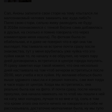
Сап, Аноны запилите свои стори на тему «пытался ли
малознакомый человек заманить вас куда либо?»
Пилю свою стори, сильно жижу разводить не буду.
В 2016м познакомился с тянкой Вк(она сама добавилась
в друзья, на сколько я помню говорила что через
комментарии меня нашла). По фоткам была оч
ебабельная, и я даже не поверил что в ирл она так
выглядит. Настаивала на встрече почти сразу после
знакомства, тут у меня врубилась уже чуйка что это
хуйня какая то, по началу я ее обрулил, но через пару
дней договорились встретится в центре города погулять.
Я сразу заметил еще такой момент, что она несколько
дней настаивала на том чтоб вечером встретиться после
20:00, мол учеба и вся хуйня. Ну желание ебаться было
выше здравого смысла и я решил поехать, сам жил тогда
в часе езды от центра. Когда мы встретились, она
реально была как на фото. И почти сразу, после начала
прогулки, она начала намекать на то чтоб мы пошли к ней
на хату, мол холодно, лучше го ко мне и тд, соль в том
что кроме этого она почти ничего не говорила и о себе не
рассказывала, достаточно молчаливая была, ну мы тупо