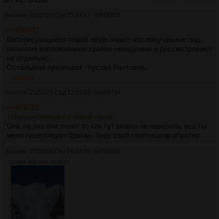
38 с картинками.
Аноним
25/02/26 Срд 11:44:47
№
876753
>>876747
Интересующиеся темой люди знают что полученные под
гипнозом воспоминания крайне ненадежны и рассматривают
их отдельно...
Остальные претензии - пустая болтовня.
>>876754
Аноним
25/02/26 Срд 12:03:06
№
876754
>>876753
>Интересующиеся темой люди
Ого, ну раз они знают то как тут можно не поверить, все ты
меня переубедил братан, беру свой скептицизм обратно
Аноним
27/02/26 Птн 18:24:39
№
876933
7276Кб, 608x1080, 00:00:17