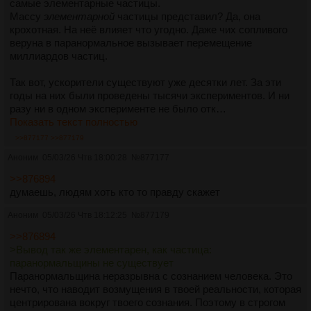
самые элементарные частицы.
Массу
элементарной
частицы представил? Да, она
крохотная. На неё влияет что угодно. Даже чих сопливого
веруна в паранормальное вызывает перемещение
миллиардов частиц.
Так вот, ускорители существуют уже десятки лет. За эти
годы на них были проведены тысячи экспериментов. И ни
разу ни в одном эксперименте не было отк…
Показать текст полностью
>>877177
>>877179
Аноним
05/03/26 Чтв 18:00:28
№
877177
>>876894
думаешь, людям хоть кто то правду скажет
Аноним
05/03/26 Чтв 18:12:25
№
877179
>>876894
>Вывод так же элементарен, как частица:
паранормальщины не существует
Паранормальщина неразрывна с сознанием человека. Это
нечто, что наводит возмущения в твоей реальности, которая
центрирована вокруг твоего сознания. Поэтому в строгом