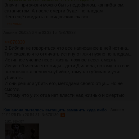
Значит при жизни можно быть педофилом, каннибалом,
сатанистом. А после смерти будет по плодам
Чего ещё ожидать от жидовских сказок
>>876833
Аноним
26/02/26 Чтв 03:32:15
№
876833
>>876830
В Библии не говориться что всё написанное в ней истина...
Там сказано что отличать истину от лжи нужно по плодам...
Истинное учение несет жизнь, ложное несет смерть.
Иисус объяснял что жиды - дети Дьявола, потому что они
поклоняются человекоубийце, тому кто убивал и учит
убивать.
И они решили убить его, методами своего отца... Но не
смогли.
Потому что у их отца нет власти над жизнью и смертью.
Как анона пытались вытащить заманить куда либо
Аноним
21/11/25 Птн 20:54:31
№
870130
21Кб, 610x327