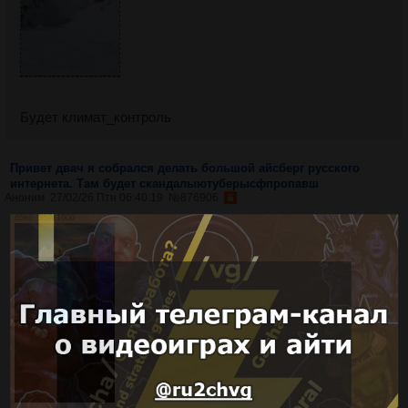
Будет климат_контроль
Привет двач я собрался делать большой айсберг русского
интернета. Там будет скандалыютуберысфпропавш
Аноним
27/02/26 Птн 06:40:19
№
876906
65Кб, 559x1000