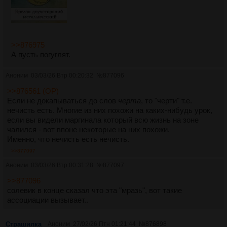
>>876975
А пусть погуглят.
Аноним
03/03/26 Втр 00:20:32
№
877096
>>876561 (OP)
Если не докапываться до слов
черта
, то "черти" т.е.
нечисть есть. Многие из них похожи на каких-нибудь урок,
если вы видели маргинала который всю жизнь на зоне
чалился - вот впоне некоторые на них похожи.
Именно, что нечисть есть нечисть.
>>877097
Аноним
03/03/26 Втр 00:31:28
№
877097
>>877096
солевик в конце сказал что эта "мразь", вот такие
ассоциации вызывает..
Страшилка
Аноним
27/02/26 Птн 01:21:44
№
876898