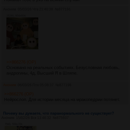
Аноним
05/03/26 Чтв 21:40:38
№
877191
162Кб, 604x604
>>866276 (OP)
Основано на реальных событиях. Безусловная любовь,
андрогины, 4д, Высший Я в Шляпе.
Аноним
06/03/26 Птн 05:08:37
№
877198
>>866276 (OP)
Нейрослоп. Для истории месяца на мракопедрии потянет.
Почему вы думаете, что паранормального не существует?
Аноним
15/02/26 Вск 13:46:32
№
875937
75Кб, 550x784