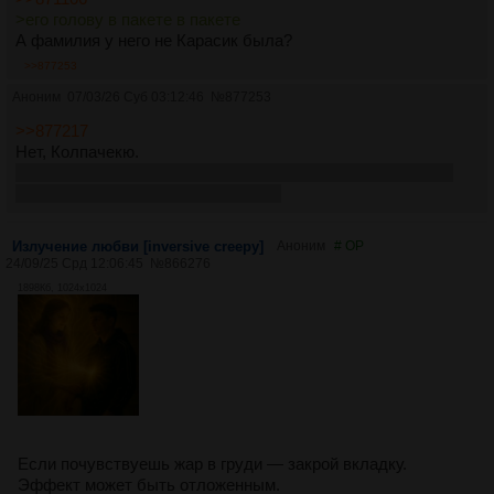
>его голову в пакете в пакете
А фамилия у него не Карасик была?
>>877253
Аноним
07/03/26 Суб 03:12:46
№
877253
>>877217
Нет, Колпачекю.
В пакете в пакете принесли карпа, а знаменитый Карасик
это вообще кот. Btw, кому не похуй
Излучение любви [inversive creepy]
Аноним
# OP
24/09/25 Срд 12:06:45
№
866276
1898Кб, 1024x1024
Если почувствуешь жар в груди — закрой вкладку.
Эффект может быть отложенным.