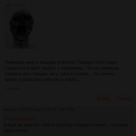
160Кб, 640x799
Помнишь миф о пещере платона? Позади тебя сидит
существо и жрёт память с эмоциями... Ты не сможешь
увидеть его глазами, он у тебя в голове.... Но ничего
кроме страха оно тебе не оставит....
>>877089
В тред
Скрыть
Аноним
02/03/26 Пнд 19:48:58
№
877089
>>876898 (OP)
а ещё он трахнет тебя в попочку сладко и нежно... потирая
твои плечи