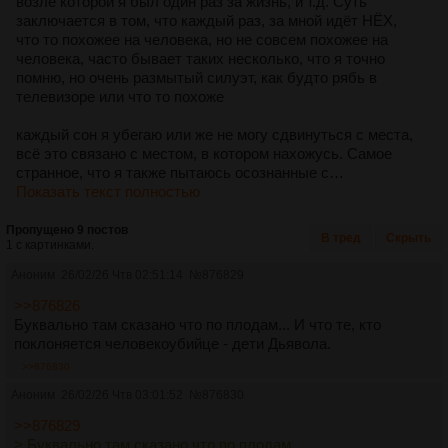
возле которой я был один раз за жизнь, и т.д. Суть
заключается в том, что каждый раз, за мной идёт НЁХ,
что то похожее на человека, но не совсем похожее на
человека, часто бывает таких несколько, что я точно
помню, но очень размытый силуэт, как будто рябь в
телевизоре или что то похоже
каждый сон я убегаю или же не могу сдвинуться с места,
всё это связано с местом, в котором нахожусь. Самое
странное, что я также пытаюсь осознанные с…
Показать текст полностью
Пропущено 9 постов
В тред
Скрыть
1 с картинками.
Аноним
26/02/26 Чтв 02:51:14
№
876829
>>876826
Буквально там сказано что по плодам... И что те, кто
поклоняется человекоубийце - дети Дьявола.
>>876830
Аноним
26/02/26 Чтв 03:01:52
№
876830
>>876829
> Буквально там сказано что по плодам...