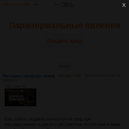
Главная
Настройки
Паранормальные явления
Создать тред
Каталог
Проверка городских легенд
Аноним
# OP
04/11/25 Втр 17:45:16
№
869033
100Кб, 1280x720
Сап, сначи, недавно наткнулся на тред про
бессмысленность доски и абсолютное отсутствие в мире