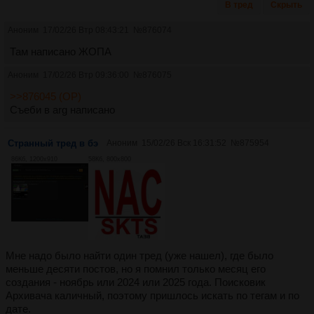
В тред
Скрыть
Аноним
17/02/26 Втр 08:43:21
№
876074
Там написано ЖОПА
Аноним
17/02/26 Втр 09:36:00
№
876075
>>876045 (OP)
Съеби в arg написано
Странный тред в бэ
Аноним
15/02/26 Вск 16:31:52
№
875954
86Кб, 1200x910
58Кб, 800x800
Мне надо было найти один тред (уже нашел), где было
меньше десяти постов, но я помнил только месяц его
создания - ноябрь или 2024 или 2025 года. Поисковик
Архивача каличный, поэтому пришлось искать по тегам и по
дате.