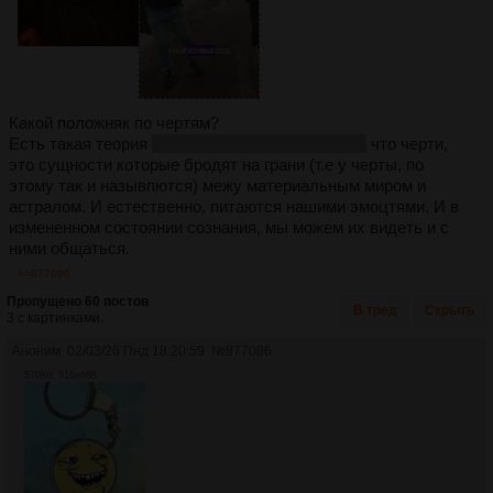
Какой положняк по чертям?
Есть такая теория
которая мне кажется вкрной
что черти,
это сущности которые бродят на грани (т.е у черты, по
этому так и назывпются) межу материальным миром и
астралом. И естественно, питаются нашими эмоцтями. И в
измененном состоянии сознания, мы можем их видеть и с
ними общаться.
>>877096
Пропущено 60 постов
В тред
Скрыть
3 с картинками.
Аноним
02/03/26 Пнд 18:20:59
№
877086
570Кб, 516x688