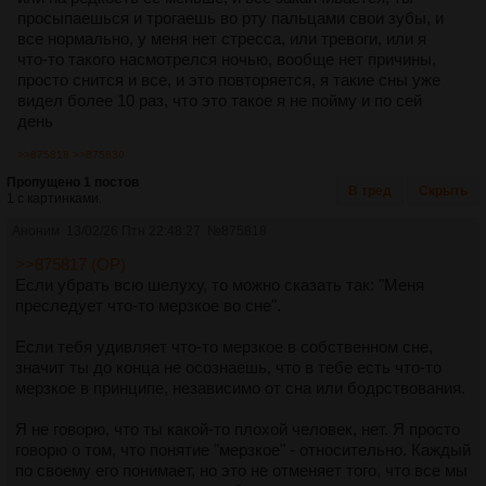
просыпаешься и трогаешь во рту пальцами свои зубы, и
все нормально, у меня нет стресса, или тревоги, или я
что-то такого насмотрелся ночью, вообще нет причины,
просто снится и все, и это повторяется, я такие сны уже
видел более 10 раз, что это такое я не пойму и по сей
день
>>875818
>>875830
Пропущено 1 постов
В тред
Скрыть
1 с картинками.
Аноним
13/02/26 Птн 22:48:27
№
875818
>>875817 (OP)
Если убрать всю шелуху, то можно сказать так: "Меня
преследует что-то мерзкое во сне".
Если тебя удивляет что-то мерзкое в собственном сне,
значит ты до конца не осознаешь, что в тебе есть что-то
мерзкое в принципе, независимо от сна или бодрствования.
Я не говорю, что ты какой-то плохой человек, нет. Я просто
говорю о том, что понятие "мерзкое" - относительно. Каждый
по своему его понимает, но это не отменяет того, что все мы