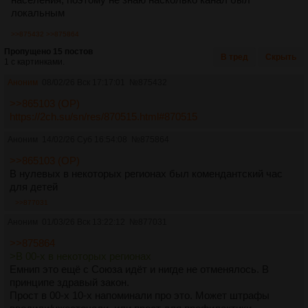
локальным
>>875432
>>875864
Пропущено 15 постов
В тред
Скрыть
1 с картинками.
Аноним
08/02/26 Вск 17:17:01
№
875432
>>865103 (OP)
https://2ch.su/sn/res/870515.html#870515
Аноним
14/02/26 Суб 16:54:08
№
875864
>>865103 (OP)
В нулевых в некоторых регионах был комендантский час
для детей
>>877031
Аноним
01/03/26 Вск 13:22:12
№
877031
>>875864
>В 00-х в некоторых регионах
Емнип это ещё с Союза идёт и нигде не отменялось. В
принципе здравый закон.
Прост в 00-х 10-х напоминали про это. Может штрафы