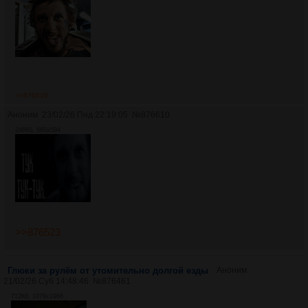
>>876610
Аноним
23/02/26 Пнд 22:19:05
№
876610
246Кб, 660x594
>>876523
Глюки за рулём от утомительно долгой езды
Аноним
21/02/26 Суб 14:48:46
№
876461
712Кб, 1079x1966