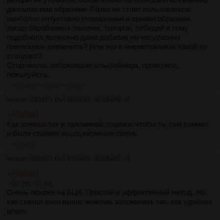
данными ими образами. Разве не стоит пользоваться
наиболее интуитивно очевидными и яркими образами,
вроде барабанных палочек, топоров, лебедей и тому
подобного, возможно даже добавив им несуразных
гротескных элементов? Или это в мнемотехниках какой-то
стандарт?
Старожилы, избежавшие альцгеймера, проясните,
пожалуйста.
>>101449
>>101452
>>101459
Аноним
20/11/21 Суб 09:08:59
№
101449
48
>>101441
Как хочешь так и запоминай, главное чтобы ты сам помнил
и были стойкие ассоциативные связи.
>>101456
Аноним
20/11/21 Суб 13:24:22
№
101452
49
>>101441
>01 ёж, 02 яд
Очень похоже на БЦК. Простой и эффективный метод. Но
как сказал анон выше, можешь запоминать так, как удобнее
всего.