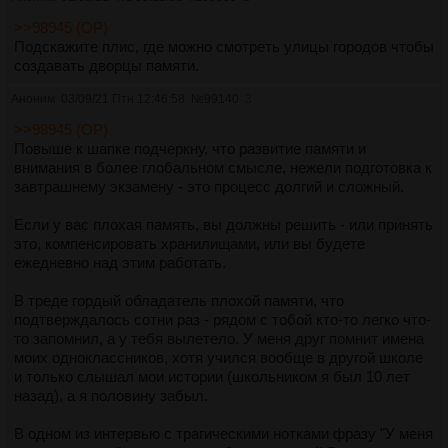
>>98945 (OP)
Подскажите плис, где можно смотреть улицы городов чтобы
создавать дворцы памяти.
Аноним
03/09/21 Птн 12:46:58
№
99140
3
>>98945 (OP)
Повыше к шапке подчеркну, что развитие памяти и
внимания в более глобальном смысле, нежели подготовка к
завтрашнему экзамену - это процесс долгий и сложный.
Если у вас плохая память, вы должны решить - или принять
это, компенсировать хранилищами, или вы будете
ежедневно над этим работать.
В треде гордый обладатель плохой памяти, что
подтверждалось сотни раз - рядом с тобой кто-то легко что-
то запомнил, а у тебя вылетело. У меня друг помнит имена
моих одноклассников, хотя учился вообще в другой школе
и только слышал мои истории (школьником я был 10 лет
назад), а я половину забыл.
В одном из интервью с трагическими нотками фразу "У меня