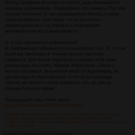
Метод Цицерона основан на слотах, куда помещаются
единицы информации. Традиционно это комнаты.При чём
хорошо знакомые. В них размещаются образы, а когда
нужно вспомнить этот образ- то ты мысленно
перемещаешься в эту комнату и информация
автоматически восстанавливается
Q: А как забывается информация?
A: Информация забывается за ненадобностью. То, что не
было востребовано в течение долгого времени,
стирается. Для более подробного разбора этой темы-
рекомендую погуглить "Кривая Эббингауза". Лично я
полностью забыл, выученные мной 14 иероглифов, за
два месяца. Кстати повторив то что было однажды
забыто, вы можете снова запомнить это, но уже на
гораздо большее время
Предыдущий тред тонет здесь:
https://2ch.hk/se/res/65959.html#98393
>>99099
>>99140
>>99404
>>101441
>>101982
>>103692
>>104332
>>106289
>>106334
>>107049
>>107100
>>107501
>>107822
>>107986
>>108103
>>108271
>>108506
>>108604
>>108855
>>109210
>>109400
>>109453
>>118221
>>119211
>>142642
Аноним
02/09/21 Чтв 05:12:58
№
99099
2