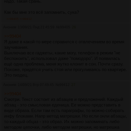
надо. Такая срань.
Как бы мне это всё запомнить, сука?
>>99405
>>99412
Аноним
13/09/21 Пнд 21:45:59
№
99405
26
>>99404
Я даже в какой-то мере справился с отвлечением во время
заучивания.
Выключаю все гаджеты, какие могу, телефон в режим "не
беспокоить", использовал даже "помодоро". И появилась
ещё одна проблема, меня жутко клонит в сон. Почти сразу.
Похоже, придётся учить стоя или прогуливаясь по квартире.
Это пиздец.
Аноним
14/09/21 Втр 07:49:45
№
99412
27
>>99404
Смотри. Текст состоит из абзацев и предложений. Каждый
абзац - это смысловая еденица. Ее можно представить в
виде образа. Если там есть параграфы, то можно собирать
инфу блоками. Напр метод матрешки. Но если онли абзацы,
то каждый обцаз - это образ. Их можно запоминать либо
методом цепочки, либо методом матрешки, но матрешка