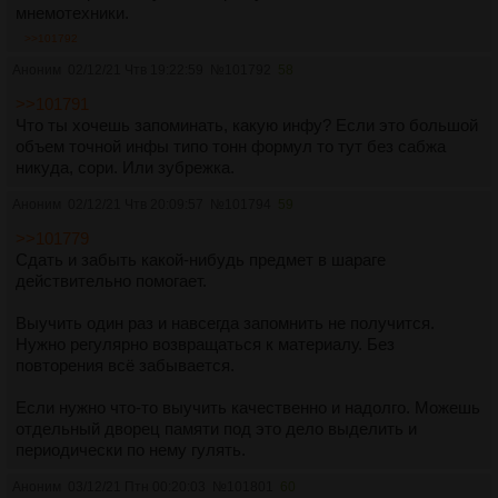
мнемотехники.
>>101792
Аноним
02/12/21 Чтв 19:22:59
№
101792
58
>>101791
Что ты хочешь запоминать, какую инфу? Если это большой
объем точной инфы типо тонн формул то тут без сабжа
никуда, сори. Или зубрежка.
Аноним
02/12/21 Чтв 20:09:57
№
101794
59
>>101779
Сдать и забыть какой-нибудь предмет в шараге
действительно помогает.
Выучить один раз и навсегда запомнить не получится.
Нужно регулярно возвращаться к материалу. Без
повторения всё забывается.
Если нужно что-то выучить качественно и надолго. Можешь
отдельный дворец памяти под это дело выделить и
периодически по нему гулять.
Аноним
03/12/21 Птн 00:20:03
№
101801
60