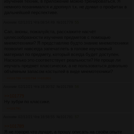
изучения техник, в приложение можно тренироваться. Я
немного позанимался и дропнул т.к. не думал о профитах в
дальнейшей перспективе.
Аноним
02/12/21 Чтв 08:54:49
№
101779
55
Сап, аноны, пожалуйста, расскажите насчёт
целесообразности изучения предметов с помощью
мнемотехники? Я представляю будто знание мнемотехники
позволит навсегда запечатлеть в голове изучаемый
материал по предмету, который всегда будет доступен.
Насколько это соответствует реальности? Не проще ли
изучать предмет классически, а не пользоваться довольно
объёмным запасом костылей в виде мнемотехники?
>>101789
>>101794
>>101801
Аноним
02/12/21 Чтв 18:30:52
№
101789
56
>>101779
Ну зубри по классике.
>>101791
Аноним
02/12/21 Чтв 18:58:55
№
101791
57
>>101789
Я не говорю что лучше, а прошу описать на своём опыте