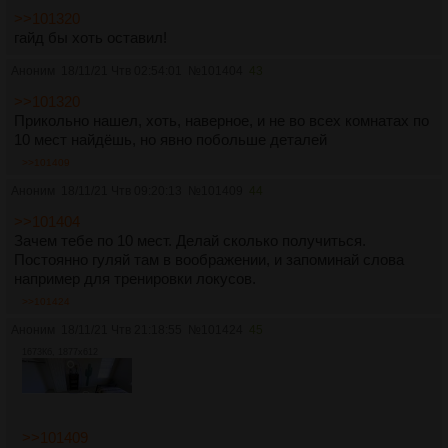
>>101320
гайд бы хоть оставил!
Аноним
18/11/21 Чтв 02:54:01
№
101404
43
>>101320
Прикольно нашел, хоть, наверное, и не во всех комнатах по
10 мест найдёшь, но явно побольше деталей
>>101409
Аноним
18/11/21 Чтв 09:20:13
№
101409
44
>>101404
Зачем тебе по 10 мест. Делай сколько получиться.
Постоянно гуляй там в воображении, и запоминай слова
например для тренировки локусов.
>>101424
Аноним
18/11/21 Чтв 21:18:55
№
101424
45
1673Кб, 1877x612
>>101409