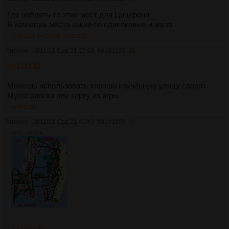
Где набрать-то этих мест для Цицерона
В комнатах места какие-то одинаковые и мало
>>101185
>>101186
>>101302
Аноним
10/11/21 Срд 21:27:03
№
101185
38
>>101132
Можешь использовать хорошо изученную улицу своего
Мухосранска или карту из игры.
>>101186
Аноним
10/11/21 Срд 21:41:43
№
101186
39
75Кб, 730x926