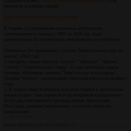
содержательнее (
https://mnemonikon.ru/obnov.htm
), как
минимум, а вообще говоря:
https://mnemonikon.ru/lesson_plan.pdf
В теорию и в упражнения включены обновления,
накопившиеся в период с 2002 по 2020 год. Курс
ориентирован на запоминание информации из учебников.
Изменения (по сравнению с курсом "Мнемотехника шаг за
шагом", 2002 год)
1. Введены новые понятия "списки", "таблицы", "ярлыки",
"стикер", "тематический стикер". В курс включены новые
техники. Например, техника "Треугольные ассоциации",
техника "Компас", запоминание тригонометрических формул
и др.
2. В теории памяти введена аналогия памяти в зрительном
анализаторе с трассировкой и группировкой изображения.
Всего рассматривается три вида памяи: зрительная
(быстрая), речевая (медленная), словесно-образная
(медленная).
3. Применение мнемоники к изучению иностранных слов.
>>99220
>>99268
Акцент сделан на дословное запоминание фраз.
Аноним
05/09/21 Вск 21:48:15
№
99220
12
Запоминание фраз производится в два этапа. Сначала по