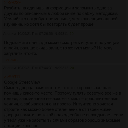
>>99229
Разбить на единицы информации и запомнить одно за
другим по описанным в любой книге по сабжу методикам.
Усилий это потребует не меньше, чем конвенциональной
изучение, но хотя бы повторять будет проще.
Аноним
10/09/21 Птн 07:26:56
№
99311
19
Подскажите плис, где можно смотреть и гулять по улицам
онлайн, раньше вкидывали, это же гугл мэпы? Не могу
загуглить что-то.
>>99312
Аноним
10/09/21 Птн 07:44:31
№
99312
20
>>99311
Google Street View
Смысл дворца памяти в том, что ты хорошо знаешь и
помнишь какое-то место. Поэтому гулять советую всё же в
голове, запоминание незнакомых мест – дополнительные
усилия, а забываются они просто. Интуитивно хочется
строить как можно более отвлечённые от твоей жизни
дворцы памяти, но такой подход себя не оправдывает, если
у тебя уже не забиты тысячами образов хорошо знакомые
локации, конечно.