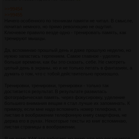
>>99454
>>99455
Ничего особенного по техникам памяти не читал. В смысле,
почитал немного, но прямо революцию не ощутил.
Ключевое правило везде одно - тренировать память, как
тренируют мышцы.
Да, вспоминаю прошлый день и даже прошлую неделю, но
нужно запастись терпением. Самое главное - уделять
больше времени, как бы это сказать, себе. Не смотреть
целый день в экраны, но и не только летать в фантазиях, а
думать о том, что с тобой действительно произошло.
Тренировки, тренировки, тренировки - только так
достигается результат. В результате развилась
фотографическая память. через фокусировку, уделение
большего внимания вещам я стал лучше их запоминать. К
примеру, если мне надо вспомнить номер телефона, я
листаю в воображении телефонную книгу смартфона, не
держа его в руках. Некоторые тексты из книг вспоминаю,
листая страницы в воображении.
Я не знаю, КАК это работает, но знаю, что это достигается