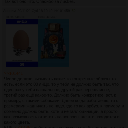
Так вот оно что. Спасибо за ликбез.
Аноним
20/11/21 Суб 18:10:49
№
101459
52
347Кб, 546x838
433Кб, 441x677
>>101441
Число должно вызывать какие-то конкретные образы то
есть, если это 09 яйЦо, то у тебя не должно быть так, что
один раз у тебя пасхальное, другой раз перепелиное,
третий раз ещё какое-то. Должно быть конкретное, вот, к
примеру, с такими собаками. Далее когда работаешь, то с
размерами жадничать не надо, где-то как арбуз, к примеру, и
объёмно должно быть, хоть и не галлюцинации, а просто
как возможность ответить на вопросы где что находится и
какого цвета.
БЦК
>>101452
действительно нужен хотя бы потому что это