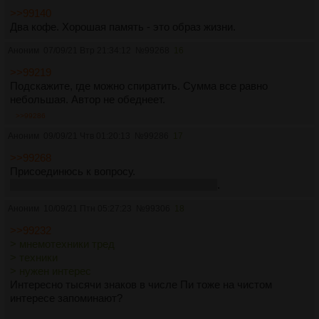
возрастные изменения (ухудшения).
>>99140
10. Оригинальный тест "Memory Tester" проверяет
Два кофе. Хорошая память - это образ жизни.
мнемонический навык запоминания. Три параметра
Аноним
07/09/21 Втр 21:34:12
№
99268
16
(скорость, объем, ошибки) обобщаются в одном
коэффициенте увеличения способности запоминания.
>>99219
Вводится ученический норматив - 10 минут непрерывного
Подскажите, где можно спиратить. Сумма все равно
запоминания. Это примерно 100 образов за 10 минут.
небольшая. Автор не обеднеет.
11. Некоторые специальные или сложные техники
>>99286
запоминания не включены в упражнения курса. Их описание
можно найти на сайте Mnemonikon (
http://mnemonikon.ru).
Аноним
09/09/21 Чтв 01:20:13
№
99286
17
>>99268
Присоединюсь к вопросу.
Увы нищеброд с очень плохим здоровьем
.
Аноним
10/09/21 Птн 05:27:23
№
99306
18
>>99232
> мнемотехники тред
> техники
> нужен интерес
Интересно тысячи знаков в числе Пи тоже на чистом
интересе запоминают?