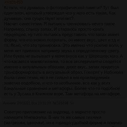
>>101459
Кстати, что думаешь о фотографической памяти? Тут был
А синестезия... да думаю, если тебе такой звук
один анон, который утверждал что у него есть такая. Как
https://www.youtube.com/watch?v=nHAe4t4dYpU
[РАСКРЫТЬ]
думаешь, она существует или нет?
включить, то у тебя тоже образы какие-то появятся.
Насчет синестезии. Я пытаюсь тренировать нечто такое.
Например, слышу запах. И стараюсь просто юзать
перцепцию, ну типо пытаюсь представить что запах имеет
форму, что его можно потрогать, он имеет вкус, цвет и тд и
тп. Ясно, что это тренировка. Это именно что усилие воли, у
меня нет привязок например звука к определенному цвету.
Или буква не вызывает у меня вкуса как у Шерешевского. А
что касается мнемотехники, то все эксперименты сводятся
именно к визуальным образам, даже вкус, запах придется
трансформировать в визуальный образ. Говорят у Набокова
была синестезия, но я не сильно в его произведениях
заметил подобное, и что-то необычное, все как у всех
банальные сравнения и метафоры. Более что-то подобное
есть у Зусака в Книжном воре. Там метафора на метафоре.
Аноним
28/11/21 Вск 10:11:39
№
101698
54
Советую приложение на андроид, в маркете просто
напишите Мнемоника. В них те же самые техники
(матрешки, цепочки), но в гораздо удобной форме и помимо