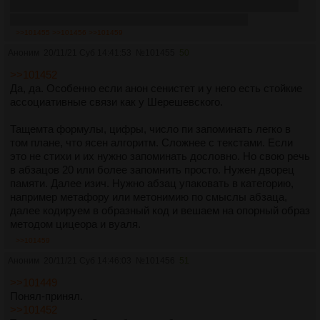
По согласным буквам подбираются слова, обозначающие
зрительные образы, удобные для запоминания.
>>101455
>>101456
>>101459
Например: 35 = КБ = КуБ.
Аноним
20/11/21 Суб 14:41:53
№
101455
50
>>101452
Да, да. Особенно если анон сенистет и у него есть стойкие
ассоциативные связи как у Шерешевского.
Тащемта формулы, цифры, число пи запоминать легко в
том плане, что ясен алгоритм. Сложнее с текстами. Если
это не стихи и их нужно запоминать дословно. Но свою речь
в абзацов 20 или более запомнить просто. Нужен дворец
памяти. Далее изич. Нужно абзац упаковать в категорию,
например метафору или метонимию по смыслы абзаца,
далее кодируем в образный код и вешаем на опорный образ
методом цицеора и вуаля.
>>101459
Аноним
20/11/21 Суб 14:46:03
№
101456
51
>>101449
Понял-принял.
>>101452