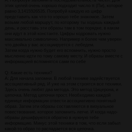
этих целей очень хорошо подходит число π (Пи), которое
равно 3,1415926535. Попробуй каждую из цифр
представить как что-то хорошо тебе знакомое. Затем
возьми любой маршрут, по которому ты ходишь каждый
день, и расставь эти образы там в том порядке, в каком
они идут в этой константе. Цифры кодровать нужно
максимально символично. Например я более чем уверен
что двойка у вас ассоциируется с лебедем.
Затем когда нужно будет его вспомнить, нужно просто
мысленно идти по тому самому месту. И образы вместе с
информацией вспомнятся сами по себе
Q: Какие есть техники?
A: Для начала запомни. В любой технике задействуется
ассоциативный ряд. И уже на этом строятся все техники.
Здесь очень любят два метода. Это метод Цицерона, и
цепочка. Метод цепочки прост. Необходимо каждой
единице информации отвести ассоциативно понятный
образ. Затем эти образы составляются в визуальное
повествование, которое запомнить легче. И когда надо-
образы дешифруются обратно в нужную тебе
информацию. Минус этой техники в том, что если забыл
какой-то образ то распадается вся цепочка.