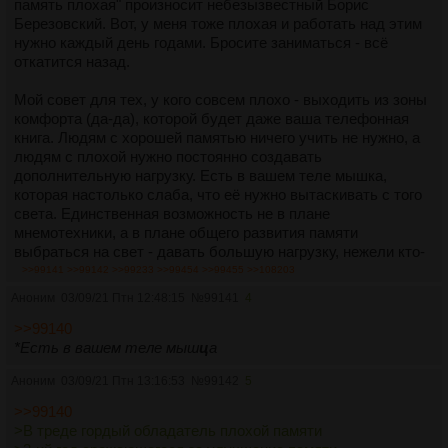
память плохая" произносит небезызвестный Борис
Березовский. Вот, у меня тоже плохая и работать над этим
нужно каждый день годами. Бросите заниматься - всё
откатится назад.
Мой совет для тех, у кого совсем плохо - выходить из зоны
комфорта (да-да), которой будет даже ваша телефонная
книга. Людям с хорошей памятью ничего учить не нужно, а
людям с плохой нужно постоянно создавать
дополнительную нагрузку. Есть в вашем теле мышка,
которая настолько слаба, что её нужно вытаскивать с того
света. Единственная возможность не в плане
мнемотехники, а в плане общего развития памяти
выбраться на свет - давать большую нагрузку, нежели кто-
либо из ваших окружающих.
>>99141
>>99142
>>99233
>>99454
>>99455
>>108203
Аноним
03/09/21 Птн 12:48:15
№
99141
4
Верный признак того, что вы выбираетесь - впервые в
жизни не вы кому-то, а кто-то вам сказал "Как ты
>>99140
запомнил?" с добавлением "Это давно было" или "Мельком
*
Есть в вашем теле мыш
ц
а
вроде проскочило".
Аноним
03/09/21 Птн 13:16:53
№
99142
5
Вам утром продиктовали номер телефона и вы его не
>>99140
записываете, потому что должны дать себе большую
>В треде гордый обладатель плохой памяти
(ударение на "о") нагрузку. Вы человек или пенёчек, если не