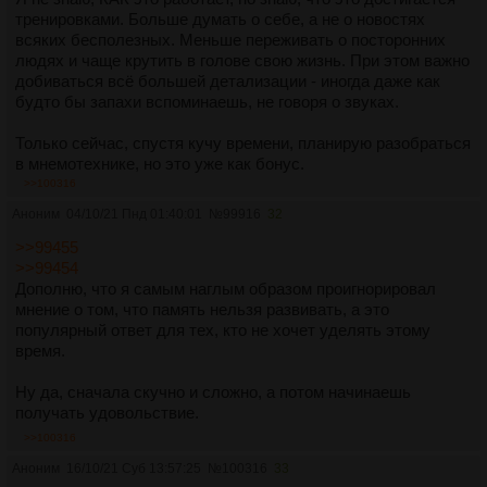
тренировками. Больше думать о себе, а не о новостях
всяких бесполезных. Меньше переживать о посторонних
людях и чаще крутить в голове свою жизнь. При этом важно
добиваться всё большей детализации - иногда даже как
будто бы запахи вспоминаешь, не говоря о звуках.
Только сейчас, спустя кучу времени, планирую разобраться
в мнемотехнике, но это уже как бонус.
>>100316
Аноним
04/10/21 Пнд 01:40:01
№
99916
32
>>99455
>>99454
Дополню, что я самым наглым образом проигнорировал
мнение о том, что память нельзя развивать, а это
популярный ответ для тех, кто не хочет уделять этому
время.
Ну да, сначала скучно и сложно, а потом начинаешь
получать удовольствие.
>>100316
Аноним
16/10/21 Суб 13:57:25
№
100316
33