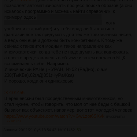
позволяет автоматизировать процесс поиска образов (а оно
искалось программно и можешь найти справочник, к
примеру, здесь
https://libgen.rs/book/index.php?
md5=6389C6219A0F212BB6C0A2EEDE9102A2
, хотя
учебник и старый уже) и у тебя вряд ли бы хватило
фантазии всё так придумать для тех же трехзначных чисел,
а ведь они ещё и должны быть конкретными. К тому же
сейчас становится модным такое направление как
мнемокарточки, когда тебе не надо думать как кодировать,
а просто представляешь в объеме и затем согласно БЦК
вспоминаешь себе. Например:
Ученический РАНец - УРАН, № 92 (РаДио), о.а.м.
238(ТыКВа),02(яД)891(ФуРаЖка)
И хорошо, когда они одинаковые.
>>101455
Шерешевский был посредственным мнемотехником, но
стал нужен, чтобы говорить, что мол от неё беды с башкой
бывают как объясняет, например, вот этот молодой человек
https://www.youtube.com/watch?v=GwLzot6SXvk
[РАСКРЫТЬ]
>>101462
или уже более старший человек, широко известный в узких
кругах, объясняет для бумеров:
Аноним
20/11/21 Суб 18:54:42
№
101462
53
http://www.mnemotexnika.narod.ru/izv_mn_02.htm