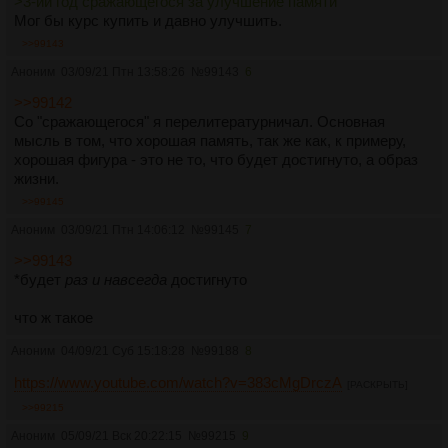
>3-ий год сражающегося за улучшение памяти
можете вечером назвать этот номер?
Мог бы курс купить и давно улучшить.
>>99143
В общем, вот вам мнение и небольшой опыт пациента, 3-ий
год сражающегося за улучшение памяти. Не отдельного её
Аноним
03/09/21 Птн 13:58:26
№
99143
6
вида, а как в целом одной из способностей человека. Но
>>99142
такой стимул есть далеко не у каждого - для меня это как
Со "сражающегося" я перелитературничал. Основная
болезнь, потому что память просто ужасная, а для вас
мысль в том, что хорошая память, так же как, к примеру,
может быть что-то, что вы делаете от скуки и за компанию -
хорошая фигура - это не то, что будет достигнуто, а образ
тогда не получится.
жизни.
>>99145
Аноним
03/09/21 Птн 14:06:12
№
99145
7
>>99143
*будет
раз и навсегда
достигнуто
что ж такое
Аноним
04/09/21 Суб 15:18:28
№
99188
8
https://www.youtube.com/watch?v=383cMgDrczA
[РАСКРЫТЬ]
>>99215
Аноним
05/09/21 Вск 20:22:15
№
99215
9