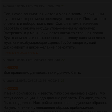
Аноним
10/09/21 Птн 20:13:28
№
99328
21
Сап, начал заниматься и столкнулся с таким неприяьным
чувством которое меня преследует по жизни. Помогите его
опознать и побороться с ним. Смысл в чем, я начинаю
работать с какимь нибудь упражнением ну например
"матрешка" и у меня начинается какая-то странная ломка.
Будто ломает и тянет конечности, в голову навзчиво лезет
музыка и возбуждающие сцены. Грубо говоря жуткий
дискомфорт и дикое желание прекратить.
>>99330
>>99346
>>99347
Аноним
10/09/21 Птн 20:54:47
№
99330
22
>>99328
Все правильно делаешь, так и должно быть.
Аноним
11/09/21 Суб 18:13:44
№
99346
23
>>99328
У меня сонливость и зевота, типо сон начинаю видеть. Мб
лезут ассоциации. Надо дальше работать. По идее, такого
быть не должно. Настройся просто на соединение образов.
На увеличение и уменьшение образа, приблежение,