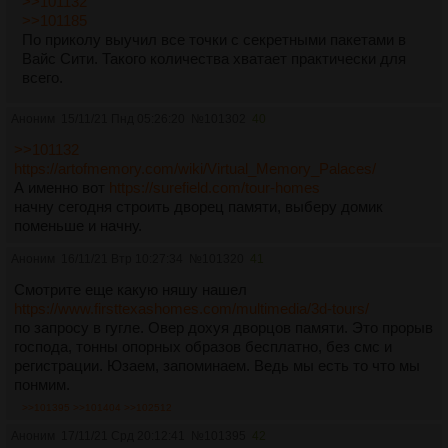
>>101132
>>101185
По приколу выучил все точки с секретными пакетами в
Вайс Сити. Такого количества хватает практически для
всего.
Аноним
15/11/21 Пнд 05:26:20
№
101302
40
>>101132
https://artofmemory.com/wiki/Virtual_Memory_Palaces/
А именно вот
https://surefield.com/tour-homes
начну сегодня строить дворец памяти, выберу домик
поменьше и начну.
Аноним
16/11/21 Втр 10:27:34
№
101320
41
Смотрите еще какую няшу нашел
https://www.firsttexashomes.com/multimedia/3d-tours/
по запросу в гугле. Овер дохуя дворцов памяти. Это прорыв
господа, тонны опорных образов бесплатно, без смс и
регистрации. Юзаем, запоминаем. Ведь мы есть то что мы
понмим.
>>101395
>>101404
>>102512
Аноним
17/11/21 Срд 20:12:41
№
101395
42