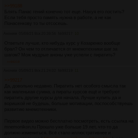
>>99188
Блять Панас гений конечно тот еще. Нахуя его постить?
Если тебя просто память нужна в работе, а не как
Понасенкову то ты отсосешь.
Аноним
05/09/21 Вск 20:39:56
№
99217
10
Ответьте лучше, кто нибудь курс у Козаренко вообще
брал? Он чем то отличается от мнемотехники шаг за
шагом? Мож мудрые аноны уже успели с пиратить?
>>99219
Аноним
05/09/21 Вск 21:24:02
№
99219
11
>>99217
Да, довольно недавно. Пиратить нет особого смысла так
как маленькая сумма, а пираты курсов ещё и требуют
пиратить другие курсы для начала. Лучше купить да и
воришкой не будешь, больше мотивации, поспособствуешь
развитию мнемотехники.
Первое видео можно бесплатно посмотреть, есть ссылка на
mnemonikon.ru Прошло уже больше 19 лет, что-то да
должно измениться. Всё стало иллюстративнее и