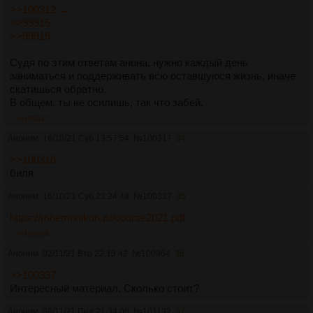
>>100312 →
>>99915
>>99916
Судя по этим ответам анона, нужно каждый день
заниматься и поддерживать всю оставшуюся жизнь, иначе
скатишься обратно.
В общем, ты не осилишь, так что забей.
>>100317
Аноним
16/10/21 Суб 13:57:54
№
100317
34
>>100316
биля
Аноним
16/10/21 Суб 23:24:48
№
100337
35
https://mnemonikon.ru/course2021.pdf
>>100964
Аноним
02/11/21 Втр 22:13:42
№
100964
36
>>100337
Интересный материал. Сколько стоит?
Аноним
08/11/21 Пнд 21:34:08
№
101132
37