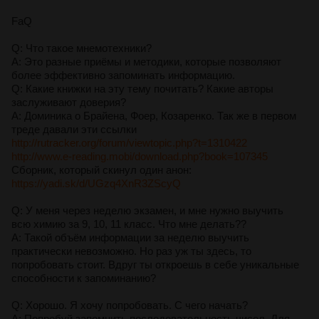
FaQ
Q: Что такое мнемотехники?
A: Это разные приёмы и методики, которые позволяют
более эффективно запоминать информацию.
Q: Какие книжки на эту тему почитать? Какие авторы
заслуживают доверия?
A: Доминика о Брайена, Фоер, Козаренко. Так же в первом
треде давали эти ссылки
http://rutracker.org/forum/viewtopic.php?t=1310422
http://www.e-reading.mobi/download.php?book=107345
Сборник, который скинул один анон:
https://yadi.sk/d/UGzq4XnR3ZScyQ
Q: У меня через неделю экзамен, и мне нужно выучить
всю химию за 9, 10, 11 класс. Что мне делать??
A: Такой объём информации за неделю выучить
практически невозможно. Но раз уж ты здесь, то
попробовать стоит. Вдруг ты откроешь в себе уникальные
способности к запоминанию?
Q: Хорошо. Я хочу попробовать. С чего начать?
A: Попробуй запомнить последовательность чисел. Для