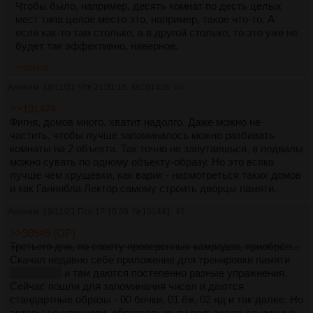
Чтобы было, например, десять комнат по десть целых
мест типа целое место это, например, такое что-то. А
если как-то там столько, а в другой столько, то это уже не
будет так эффективно, наверное.
>>101426
Аноним
18/11/21 Чтв 21:31:15
№
101426
46
>>101424
Фигня, домов много, хватит надолго. Даже можно не
частить, чтобы лучше запоминалось можно разбивать
комнаты на 2 объекта. Так точно не запутаешься, в подвалы
можно сувать по одному объекту-образу. Но это всяко
лучше чем хрущевки, как варик - насмотреться таких домов
и как Ганнибла Лектор самому строить дворцы памяти.
Аноним
19/11/21 Птн 17:10:36
№
101441
47
>>98945 (OP)
Третьего дня, по совету проверенных камрадов, приобрёл...
Скачал недавно себе приложение для тренировки памяти
Mnemocon
и там даются постепенно разные упражнения.
Сейчас пошли для запоминания чисел и даются
стандартные образы - 00 бочки, 01 ёж, 02 яд и так далее. Но
авторы не уточнили, обязательно ли пользоваться именно