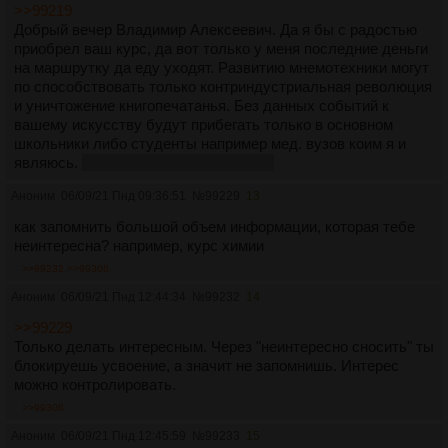
смыслу (с помощью образов). Затем фразы
>>99219
автоматизируются, доводятся до речевого эталона.
Добрый вечер Владимир Алексеевич. Да я бы с радостью
4. Введен фактор интереса. Количество технических
приобрел ваш курс, да вот только у меня последние деньги
упражнений уменьшено. Приемы запоминания
на маршрутку да еду уходят. Развитию мнемотехники могут
отрабатываются на реальной полезной (интересной)
по способствовать только контриндустриальная революция
информации.
и уничтожение книгопечатанья. Без данных событий к
5. В уроках последовательно рассматриваются (и
вашему искусству будут прибегать только в основном
закрепляются на упражнениях) примерно 120 пунктов
школьники либо студенты например мед. вузов коим я и
Системы запоминания (теоретические понятия, приемы,
являюсь.
ну либо оккультисты и маги
методы и техники запоминания).
Аноним
06/09/21 Пнд 09:36:51
№
99229
13
6. Курс богато иллюстрирован. Много картинок в
материалах уроков. Много иллюстраций дается
как запомнить большой объем информации, которая тебе
дополнительно, например, в виде мнемокарточек.
неинтересна? например, курс химии
7. К урокам прилагаются оригинальные вспомогательные
>>99232
>>99306
материалы. Программы для проверки памяти, программы
для тренировки, учебники, которые используются в
Аноним
06/09/21 Пнд 12:44:34
№
99232
14
качестве упражнений для запоминания.
>>99229
8. В Системе запоминания впервые дается описание
Только делать интересным. Через "неинтересно сносить" ты
механизмов памяти в зрительном анализаторе и в
блокируешь усвоение, а значит не запомнишь. Интерес
словесно-образной памяти. Эти два вида памяти не
можно контролировать.
описываются в официальной психологии.
9. Оригинальный тест "Фотопамять" позволяет проверить
>>99306
естественную память в зрительном анализаторе, а также
Аноним
06/09/21 Пнд 12:45:59
№
99233
15
диагностировать заболевания этого вида памяти, или