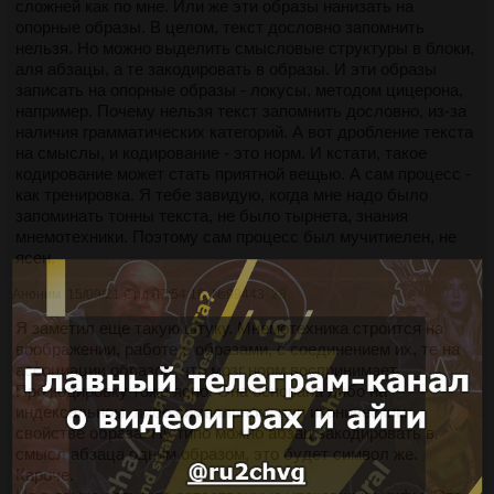
сложней как по мне. Или же эти образы нанизать на
опорные образы. В целом, текст дословно запомнить
нельзя. Но можно выделить смысловые структуры в блоки,
аля абзацы, а те закодировать в образы. И эти образы
записать на опорные образы - локусы, методом цицерона,
например. Почему нельзя текст запомнить дословно, из-за
наличия грамматических категорий. А вот дробление текста
на смыслы, и кодирование - это норм. И кстати, такое
кодирование может стать приятной вещью. А сам процесс -
как тренировка. Я тебе завидую, когда мне надо было
запоминать тонны текста, не было тырнета, знания
мнемотехники. Поэтому сам процесс был мучитиелен, не
ясен.
Аноним
15/09/21 Срд 07:54:16
№
99443
28
Я заметил еще такую штуку. Мнемотехника строится на
воображении, работе с образами, с соединением их, те на
ассоциации образов, что мозг норм воспринимает.
Про кодировку тоже ясно. Она основана либо на
индексальном, либо символьном, или иконическим
свойстве образа. Ну типо можно абзац закодировать в
смысл абзаца одним образом, это будет символ же.
Кароче.