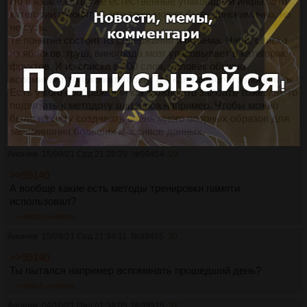
Но в языке есть уже естественные упаковщики инфы. Это
категории и понятия, что тоже может быть синонимично, но
не суть.
Те понятие состоит из содержания и объема. Напр, списко
из яблоков, груш, винограда мозг упаковывает в категорию
фруктов. И из списка в 200 слов, человек обычно
вспоминает только категории. Так как так легче запоминать.
Есть у кого соображения как можно это заюзать тоже, как-то
подвязать к методоту циценроа например. Чтобы можно
было на лету создавать очень много опорных образов для
запоминания больших массивов данных.
Аноним
15/09/21 Срд 21:28:39
№
99454
29
>>99140
А вообще какие есть методы тренировки памяти
использовал?
>>99915
>>99916
Аноним
15/09/21 Срд 21:34:11
№
99455
30
>>99140
Ты пытался например вспоминать прошедший день?
>>99915
>>99916
Аноним
04/10/21 Пнд 01:34:05
№
99915
31