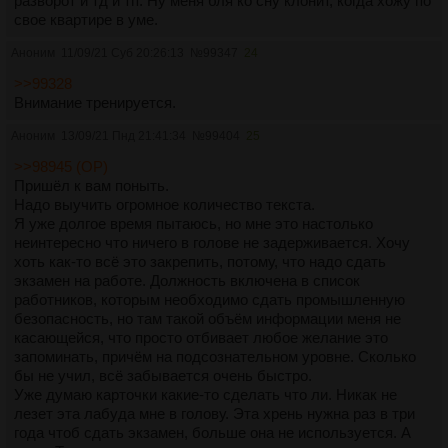
разворот и тд и тп. Ну меня бля ко сну клонит, когда хожу по
свое квартире в уме.
Аноним
11/09/21 Суб 20:26:13
№
99347
24
>>99328
Внимание тренируется.
Аноним
13/09/21 Пнд 21:41:34
№
99404
25
>>98945 (OP)
Пришёл к вам поныть.
Надо выучить огромное количество текста.
Я уже долгое время пытаюсь, но мне это настолько
неинтересно что ничего в голове не задерживается. Хочу
хоть как-то всё это закрепить, потому, что надо сдать
экзамен на работе. Должность включена в список
работников, которым необходимо сдать промышленную
безопасность, но там такой объём информации меня не
касающейся, что просто отбивает любое желание это
запоминать, причём на подсознательном уровне. Сколько
бы не учил, всё забывается очень быстро.
Уже думаю карточки какие-то сделать что ли. Никак не
лезет эта лабуда мне в голову. Эта хрень нужна раз в три
года чтоб сдать экзамен, больше она не используется. А