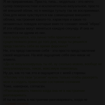
бульон работы ваших сознаний, то можно будет сказать,
Я не приравниваю. Просто, типа... моделька - это нечто
что вы работаете над визуализацией вместе, но если всё
супер поверхностное и исключительно визуальное, просто
сильно упростить до понятных конструкций — то всё
её внешний облик, но я никогда тульпу так не воспринимал.
сведётся к роли тульпы, и если она забудет что-то сделать,
Она для меня чувствуется как совмещение внешнего
ничего получаться и не будет. А если она сама что-то
облика, настроения какого-то, характера и каких-то
сделает, то ты конечно же увидишь её без всяких усилий.
незаметных повадок которые вместе сознают некий "образ".
>С разговором то же самое - разговаривать было тяжело,
И эти образы могут меняться каждую секунду. И она не
потому что я буквально говорил вникуда.
является ни одним из них.
Разговаривать тяжело когда она не в настроении
>это получится, что лично тебя практически не
разговаривать. У меня иногда срабатывает "потолкать и
существовало ровно до того дня, когда ты решился
подождать", потому что это может быть что-то типа
представлять себя во время форсинга?
"сонливости" и тульпа ответит чуть позже когда одуплится,
Не, это представление себя - это просто представление
но в целом её в таком состоянии лучше вообще не трогать,
своей модельки. На моё ощущение себя оно никак не
её "не видно" не без причины. Точнее, тульпу не "не видно",
влияло.
а она "раздражена" (я сильно упрощаю, но используя это
>Да не визуализируешь ты её, ну сколько можно, вообще не
слово можно очень правильную картинку в голове
визуализируешь, никак, максимум помогаешь
представить) твоей попыткой опять что-то сказать, и вот
Ну да, как-то так это и ощущается с моей стороны.
это вот чувство того, что "разговаривать тяжело", берётся
>Потому что твои "усилия" нужны только чтобы разогреть
БУКВАЛЬНО из её нежелания тебя слушать. Грубо говоря,
мозг и создать правильное состояние сознания
она представляет, как ты затыкаешься. ОЧЕНЬ грубо
Тоже, наверное, согласен.
говоря, на самом деле даже не так, но я не знаю как это ещё
>Разговаривать тяжело когда она не в настроении
объяснить. Причины могут быть разными, но поверь, если
разговаривать
бы она МОГЛА с лёгкостью 24/7 тебя слушать — она бы так
И ты не очень в настроении разговаривать, когда не
и делала.
существуешь. Сидишь допустим смотришь на куст.
>>156497
>>156764