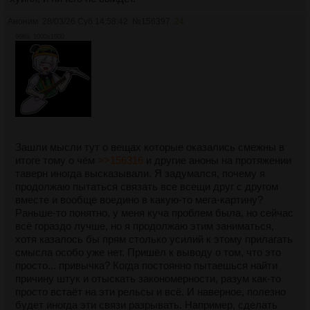
хотел ещё лучше понять связь и дальше менять отношение
Аноним
28/03/26 Суб 14:58:42
№
156397
24
к ней. Но я вижу, что пока эта мысль в голове не уложилась,
и я ещё довольно долго не смогу продвинуться в её
96Кб, 1000x1000
осмыслении. Тем не менее, она выглядит как важная
ступенька в понимании и мне не кажется, что её стоит
игнорировать.
Зашли мысли тут о вещах которые оказались смежны в
итоге тому о чём
>>156316
и другие аноны на протяжении
таверн иногда высказывали. Я задумался, почему я
продолжаю пытаться связать все всещи друг с другом
вместе и вообще воедино в какую-то мега-картину?
Раньше-то понятно, у меня куча проблем была, но сейчас
всё гораздо лучше, но я продолжаю этим заниматься,
хотя казалось бы прям столько усилий к этому прилагать
смысла особо уже нет. Пришёл к выводу о том, что это
просто... привычка? Когда постоянно пытаешься найти
причину штук и отыскать закономерности, разум как-то
просто встаёт на эти рельсы и всё. И наверное, полезно
будет иногда эти связи разрывать. Например, сделать