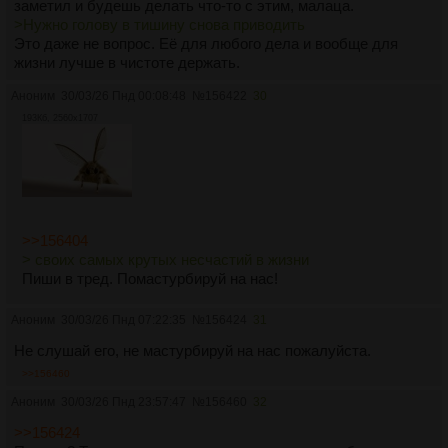
заметил и будешь делать что-то с этим, малаца.
>Нужно голову в тишину снова приводить
Это даже не вопрос. Её для любого дела и вообще для
жизни лучше в чистоте держать.
Аноним
30/03/26 Пнд 00:08:48
№
156422
30
193Кб, 2560x1707
>>156404
> своих самых крутых несчастий в жизни
Пиши в тред. Помастурбируй на нас!
Аноним
30/03/26 Пнд 07:22:35
№
156424
31
Не слушай его, не мастурбируй на нас пожалуйста.
>>156460
Аноним
30/03/26 Пнд 23:57:47
№
156460
32
>>156424