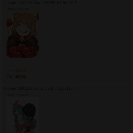
Аноним
23/03/26 Пнд 12:52:55
№
156178
5
1680Кб, 850x1202
>>156175
По кайфу.
Аноним
24/03/26 Втр 10:52:15
№
156198
6
742Кб, 675x1200