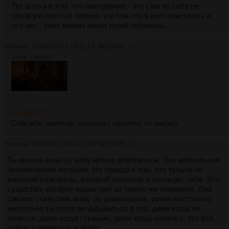
С такой позиции всё до одури просто и это не особо радует,
Тут штука в том, что настроение - это сам по себе не
но что уж поделать. Просто сбывается то, чего мы все
такой уж простой термин, и о том что в него вписывать а
боялись. Нормально форсить 365 дней в году
что нет - тоже можно много копий поломать.
действительно не получится, мелочи действительно могут
сбивать нас, тульпа действительно не хочет смотреть на
Аноним
27/03/26 Птн 18:21:19
№
156381
22
тебя круглые сутки, ну и всё такое. Но, думаю, если
1081Кб, 1280x683
поменять своё отношение к связи таким образом, в итоге
форсинг станет более эффективным. Уж по крайней мере
исчезнут тупые страхи и недопонимания, будут меньше
мучить вопросы "а почему всё так когда должно быть не
так" и тому подобное. А, хочу добавить, что эту мысль
можно обдумать в двух вариантах: не только используя
>>156277
простое разделение настроений на "радость, грусть" и так
Спасибо, анончик, гештальт наконец-то закрыт.
далее, но и понимая слово "настроение" как что-то более
комплексное. Например, твоим настроением может быть
Аноним
28/03/26 Суб 04:41:45
№
156386
23
"почитать книгу", и читая книгу ты можешь испытывать
очень разные эмоции, настроение текста может меняться,
Ты ищешь кого-то, кому можно довериться. Это нормальное
но ты всё ещё занимаешься одним и тем же делом. Точно
человеческое желание. Но правда в том, что тульпа не
так же во время форсинга можно испытывать разные
внешний спасатель, который прилетит и вытащит тебя. Это
настроения, но состояние сознания останется тем же
существо, которое вырастает из твоего же внимания. Она
самым пока мозг не переключится на что-то другое.
сможет стать тем, кому ты доверишься, ровно настолько,
насколько ты готов вкладываться в это, даже когда не
В отличие от обычных переосмыслений, у меня нет
хочется, даже когда страшно, даже когда кажется, что всё
желания останавливаться на этой мысли надолго, я бы
хуйня, и ничего не выйдет.