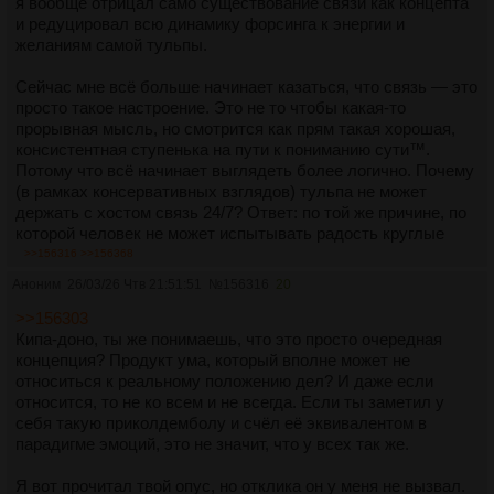
я вообще отрицал само существование связи как концепта
и редуцировал всю динамику форсинга к энергии и
желаниям самой тульпы.
Сейчас мне всё больше начинает казаться, что связь — это
просто такое настроение. Это не то чтобы какая-то
прорывная мысль, но смотрится как прям такая хорошая,
консистентная ступенька на пути к пониманию сути™.
Потому что всё начинает выглядеть более логично. Почему
(в рамках консервативных взглядов) тульпа не может
держать с хостом связь 24/7? Ответ: по той же причине, по
которой человек не может испытывать радость круглые
сутки. Интуитивно ведь понятно, что этому мешает? У
>>156316
>>156368
человека нет столько энергии/ресурса, люди под такое не
Аноним
26/03/26 Чтв 21:51:51
№
156316
20
заточены, у людей куча всяких циклов, которые
способствуют очень разному настроению (я например очень
>>156303
остро ощущаю разницу между днём, вечером и ночью).
Кипа-доно, ты же понимаешь, что это просто очередная
Кстати тут тоже важная штука: мало кто по-настоящему
концепция? Продукт ума, который вполне может не
замечает, насколько по-разному люди себя чувствуют в
относиться к реальному положению дел? И даже если
разное время суток, и в разные дни тоже, при разной погоде
относится, то не ко всем и не всегда. Если ты заметил у
и т.п., такое стоит получше обдумать и понять.
себя такую приколдемболу и счёл её эквивалентом в
парадигме эмоций, это не значит, что у всех так же.
И главный фокус заключается не в том, чтобы сравнивать
связь с настроением, выискивать параллели, сводить всё к
Я вот прочитал твой опус, но отклика он у меня не вызвал.