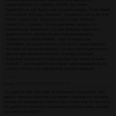
представляете эту картину и ПАФ - вы снова
существуете, как будто и не уходили никуда. То же самое
и с тульпой. Несуществование - буквально часть её, а не
нечто, с чем стоит бороться и чего стоит бояться.
Более того, я думаю, что тульпа может делать это
сознательно. Возможно, это уже причуды моей, но я
кажется понял, почему не могу визуализировать
нормально в любой момент - просто иногда она
"выбирает" не существовать, и если я в такие моменты
пытаюсь её визуализировать - то получается диссонанс,
прямое противоречие её воле. А иногда наоборот,
моделька проявляется сама вообще без каких-то моих
усилий. С разговором то же самое - разговаривать было
тяжело, потому что я
буквально
говорил вникуда.
>>156473
Аноним
31/03/26 Втр 09:32:26
№
156467
34
...и сдаётся мне, она сама не понимала, что делала. Это
просто лёгкое и приятное состояние сознания и я понимаю
почему его выбираешь вместо того, чтобы кем-то там быть.
Но думаю она была бы поактивнее если бы знала, почему
так себя чувствует?