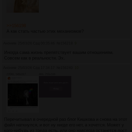
>>156198
А как стать частью этих механизмов?
Аноним
25/03/26 Срд 00:35:46
№
156218
9
Иногда сама жизнь препятствует вашим отношениям.
Совсем как в реальности. Эх.
Аноним
25/03/26 Срд 17:34:17
№
156240
10
220Кб, 549x617
4Кб, 250x166
Перечитывал в очередной раз блог Кишкова и снова на этот
файл наткнулся, и вот ну нигде его нет, а хочется. Может у
кого-нибудь из треда есть, или оно навсегда останется лост