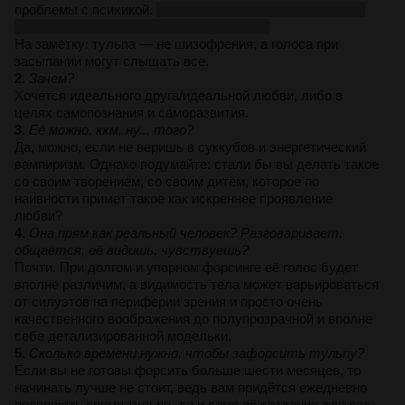
проблемы с психикой.
Если всё-таки решитесь, главное
—
отбросить все предыдущие страхи
.
На заметку: тульпа — не шизофрения, а голоса при
засыпании могут слышать все.
2.
Зачем?
Хочется идеального друга/идеальной любви, либо в
целях самопознания и саморазвития.
3.
Её можно, кхм, ну... того?
Да, можно, если не веришь в суккубов и энергетический
вампиризм. Однако подумайте: стали бы вы делать такое
со своим творением, со своим дитём, которое по
наивности примет такое как искреннее проявление
любви?
4.
Она прям как реальный человек? Разговаривает,
общается, её видишь, чувствуешь?
Почти. При долгом и упорном форсинге её голос будет
вполне различим, а видимость тела может варьироваться
от силуэтов на периферии зрения и просто очень
качественного воображения до полупрозрачной и вполне
себе детализированной модельки.
5.
Сколько времени нужно, чтобы зафорсить тульпу?
Если вы не готовы форсить больше шести месяцев, то
начинать лучше не стоит, ведь вам придётся ежедневно
посвящать время тульпе, да и само её создание для вас