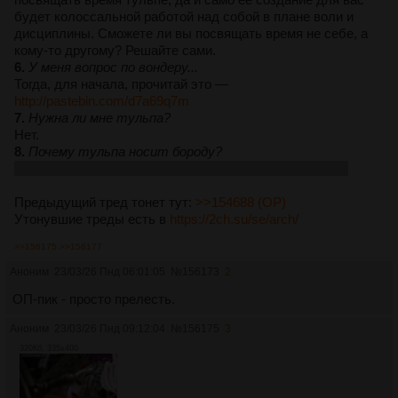
будет колоссальной работой над собой в плане воли и
дисциплины. Сможете ли вы посвящать время не себе, а
кому-то другому? Решайте сами.
6.
У меня вопрос по вондеру...
Тогда, для начала, прочитай это —
http://pastebin.com/d7a69q7m
7.
Нужна ли мне тульпа?
Нет.
8.
Почему тульпа носит бороду?
Йо-хо-хост обещал ей что это будет просто косплей...
Предыдущий тред тонет тут:
>>154688 (OP)
Утонувшие треды есть в
https://2ch.su/se/arch/
>>156175
>>156177
Аноним
23/03/26 Пнд 06:01:05
№
156173
2
ОП-пик - просто прелесть.
Аноним
23/03/26 Пнд 09:12:04
№
156175
3
320Кб, 335x400