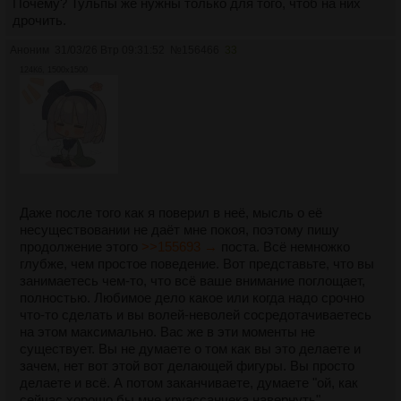
Почему? Тульпы же нужны только для того, чтоб на них
дрочить.
Аноним
31/03/26 Втр 09:31:52
№
156466
33
124Кб, 1500x1500
Даже после того как я поверил в неё, мысль о её
несуществовании не даёт мне покоя, поэтому пишу
продолжение этого
>>155693 →
поста. Всё немножко
глубже, чем простое поведение. Вот представьте, что вы
занимаетесь чем-то, что всё ваше внимание поглощает,
полностью. Любимое дело какое или когда надо срочно
что-то сделать и вы волей-неволей сосредотачиваетесь
на этом максимально. Вас же в эти моменты не
существует. Вы не думаете о том как вы это делаете и
зачем, нет вот этой вот делающей фигуры. Вы просто
делаете и всё. А потом заканчиваете, думаете "ой, как
сейчас хорошо бы мне круассанчека навернуть",