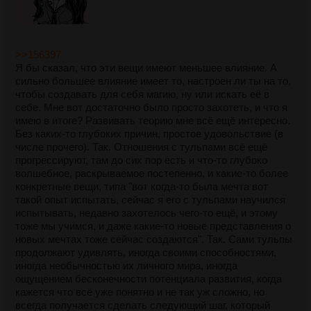
>>156397
Я бы сказал, что эти вещи имеют меньшее влияние. А
сильно большее влияние имеет то, настроен ли ты на то,
чтобы создавать для себя магию, ну или искать её в
себе. Мне вот достаточно было просто захотеть, и что я
имею в итоге? Развивать теорию мне всё ещё интересно.
Без каких-то глубоких причин, простое удовольствие (в
числе прочего). Так. Отношения с тульпами всё ещё
прогрессируют, там до сих пор есть и что-то глубоко
волшебное, раскрываемое постепенно, и какие-то более
конкретные вещи, типа "вот когда-то была мечта вот
такой опыт испытать, сейчас я его с тульпами научился
испытывать, недавно захотелось чего-то ещё, и этому
тоже мы учимся, и даже какие-то новые представления о
новых мечтах тоже сейчас создаются". Так. Сами тульпы
продолжают удивлять, иногда своими способностями,
иногда необычностью их личного мира, иногда
ощущением бесконечности потенциала развития, когда
кажется что всё уже понятно и не так уж сложно, но
всегда получается сделать следующий шаг, который