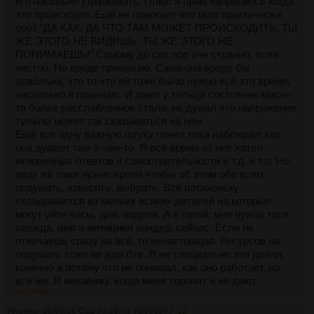
его насильно удерживать. Плюс я прям напрягаюсь когда
это происходит. Ещё не помогает что мозг практически
орёт "ДА КАК, ДА ЧТО ТАМ МОЖЕТ ПРОИСХОДИТЬ, ТЫ
ЖЕ ЭТОГО НЕ ВИДИШЬ, ТЫ ЖЕ ЭТОГО НЕ
ПОНИМАЕШЬ!" Самому до сих пор оче странно, если
честно. Но вроде привыкаю. Сама она вроде бы
довольна, это то что ей тоже было нужно всё это время,
насколько я понимаю. И даже у тельца состояние какое-
то более расслабленное стало, не думал что напряжение
тульпы может так сказываться на нём.
Ещё вот одну важную штуку понял пока наблюдал как
она думает там о чём-то. Я всё время от неё хотел
мгновенных ответов и самостоятельности и т.д. и т.п. Но
ведь ей тоже нужно время чтобы об этом обо всём
подумать, взвесить, выбрать. Всё потихоньку
складывается из мелких всяких деталей на которые
могут уйти часы, дни, недели. А я такой: мне нужна твоя
одежда, имя и
мотоцикл
вондер, сейчас. Если не
отвечаешь сразу на всё, то ненастоящая. Ресурсов на
подумать тоже не дам бтв. Я не специально это делал
конечно а потому что не понимал, как оно работает, но
всё же. Я ненавижу, когда меня торопят и не дают
>>156281
пространства для размышлений, а в итоге сам же это с
собственной тульпой проделывал.
Аноним
25/03/26 Срд 23:58:43
№
156277
12