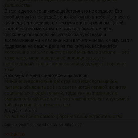
волшебства
стремление больше думать, не лениться видеть нечто
В том и дело, что никакие действия его не создают. Его
большее в на первый взгляд несвязанных вещах. Их
вообще ничто не создаёт, оно постоянно в тебе. Ты просто
надо ценить так же, как и всё, что привело тебя к
не всегда его видишь, по тем или иным причинам. Такой
нынешней точке в жизни.
взгляд на него мне кажется гораздо более точным,
поскольку позволяет не гнаться за чувствами и
Хотел и дальше писать о том, что не обязательно что-то
воспоминаниями и явлениями и вот этим всем, к чему магия
убирать чтобы добавлять в свой мир магию, но стёр это
подвязана на самом деле не так сильно, как кажется.
всё потому что понял, что в итоге ты прав и я с тобой
>осознание того, что чистые необъяснимые эмоции — это
согласен. Если разбавлять эти вещи тем, о чём ты
тоже часть мира и нельзя её игнорировать, это
сказал, всякими разрывами и созерцанием, тогда
необходимый этап в самопознании и, думаю, в форсинге
кругозор будет наоборот расширяться и это только
тоже
добавит топлива к будущим размышлениям о том, как
Базовый. У меня с него всё и началось.
вещи друг с другом связаны. Да и вообще, осознание
>Многие интроверты в детстве на этом спотыкались,
того, что чистые необъяснимые эмоции — это тоже часть
пытаясь объяснить всё на свете чистой логикой и считая
мира и нельзя её игнорировать, это необходимый этап в
социальных людей тупыми, тогда как на самом деле
самопознании и, думаю, в форсинге тоже. Многие
эмоциональный интеллект это тоже интеллект и тупыми в
интроверты в детстве на этом спотыкались, пытаясь
той ситуации были именно они
объяснить всё на свете чистой логикой и считая
Да, да, я, вот я.
социальных людей тупыми, тогда как на самом деле
>А вот во время самого форсинга башнестроительство
эмоциональный интеллект это тоже интеллект и тупыми
может буквально ломать весь процесс
в той ситуации были именно они. В тульповодстве это
Аноним
28/03/26 Суб 21:05:38
№
156403
27
Я! Литералли то что до сих пор со мной происходит.
уже не канает, приходится осознать, что вот есть логика и
Буквально не могу активнофорсить потому что начинаю
>>156400
последовательности, а есть сырой чувственный опыт, и