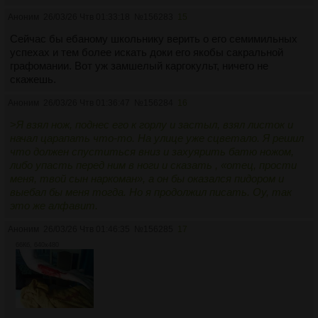
Аноним
26/03/26 Чтв 01:33:18
№
156283
15
Сейчас бы ебаному школьнику верить о его семимильных
успехах и тем более искать доки его якобы сакральной
графомании. Вот уж замшелый каргокульт, ничего не
скажешь.
Аноним
26/03/26 Чтв 01:36:47
№
156284
16
>
Я взял нож, поднес его к горлу и застыл, взял листок и
начал царапать что-то. На улице уже сцветало. Я решил
что должен спуститься вниз и захуярить батю ножом,
либо упасть перед ним в ноги и сказать , «отец, прости
меня, твой сын наркоман», а он бы оказался пидором и
выебал бы меня тогда. Но я продолжил писать. Оу, так
это же алфавит.
Аноним
26/03/26 Чтв 01:46:35
№
156285
17
66Кб, 640x480