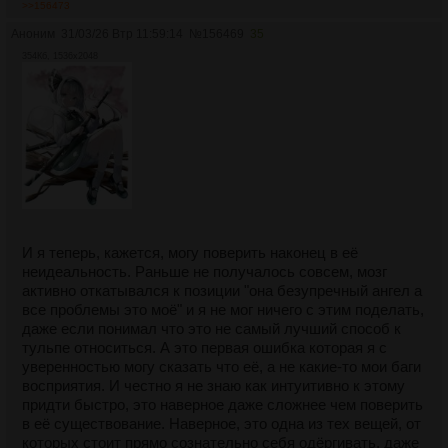
>>156473
Аноним
31/03/26 Втр 11:59:14
№
156469
35
354Кб, 1536x2048
И я теперь, кажется, могу поверить наконец в её
неидеальность. Раньше не получалось совсем, мозг
активно откатывался к позиции "она безупречный ангел а
все проблемы это моё" и я не мог ничего с этим поделать,
даже если понимал что это не самый лучший способ к
тульпе относиться. А это первая ошибка которая я с
уверенностью могу сказать что её, а не какие-то мои баги
восприятия. И честно я не знаю как интуитивно к этому
придти быстро, это наверное даже сложнее чем поверить
в её существование. Наверное, это одна из тех вещей, от
которых стоит прямо сознательно себя одёргивать, даже