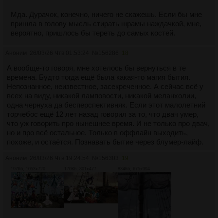
Мда. Дурачок, конечно, ничего не скажешь. Если бы мне
пришла в голову мысль стирать шрамы наждачкой, мне,
вероятно, пришлось бы тереть до самых костей.
Аноним
26/03/26 Чтв 01:53:24
№
156286
18
А вообще-то говоря, мне хотелось бы вернуться в те
времена. Будто тогда ещё была какая-то магия бытия.
Непознанное, неизвестное, засекреченное. А сейчас всё у
всех на виду, никакой ламповости, никакой меланхолии,
одна чернуха да бесперспективняк. Если этот малолетний
торчебос ещё 12 лет назад говорил за то, что двач умер,
что уж говорить про нынешнее время. И не только про двач,
но и про всё остальное. Только в оффлайн выходить,
похоже, и остаётся. Познавать бытие через блумер-лайф.
Аноним
26/03/26 Чтв 19:24:54
№
156303
19
197Кб, 1053x720
170Кб, 801x477
834Кб, 675x994