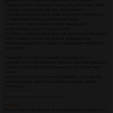
тульпе?
уровне их форсинг получился сильно слабее, и как
Прямо реально страшным. Помню, как шёл домой через
Ну я о том и говорю, шобы форсинг не шёл против шерсти,
решить эту проблему я никогда не понимал. Как передать
скверик, а Ононоки в уши мне трещала много,
надо перестать идти против себя.
этот чувственный опыт, как помочь людям приблизиться
содержательно и по делу. Тогда аж боязно становилось
к этому барьеру, за которым форсинг перестаёт идти
от чрезмерных успехов за короткие сроки.
против шерсти и сам приближает тебя к тульпе? Раньше
А вместе с практикой внутренней тишины идёт и
я пытался объяснять, насколько важно сильно
истребление жалости к самому себе.
концентрироваться на активной части форсинга,
А я
жуть
какой жалкий и
жуть
как нонстоп жалею самого
например через глубокое погружение в вондер до
себя в каждой житейской мелочи. Угораздило же
момента, когда сам вондер уже намертво цепляет твоё
родиться самым несчастным и страдающим человеком
внимание и не позволяет тебе так просто от него
на планете...
отвлечься. После того, как у меня у самого некоторые из
этих механизмов перестали надёжно работать, я уже не
Наверное, всё моё буксование последних лет и
знаю что ещё сделать, кроме как продолжать повторять
упирается в эту же проблему. Бесконечную мастурбацию
мантру про 1.5 часа подряд.
своего эго в голове и своих самых крутых несчастий в
жизни.
Опять кто-то огромное полотно сплошного текста в тред
Нужно голову в тишину снова приводить. Это даже без
написал? Кто этот графоман необучаемый?.. Ой...
разнообразных практик и волшебства будет делом
полезным.
>>156405
>>156422
Это хорошая практика, всем рекомендую попробовать.
Аноним
28/03/26 Суб 22:48:29
№
156405
29
>>156404
Это ок, многие так делают, не расстраивайся! Главное что