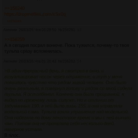
>>156240
>>156240
https://dropmefiles.com/xSx0q
Архив уже весь прошерстил?
>>156381
Аноним
26/03/26 Чтв 01:28:50
№
156281
13
>>156259
А я сегодня посрал вонюче. Пока тужился, почему-то твоя
тульпа сразу вспомнилась.
Аноним
26/03/26 Чтв 01:30:42
№
156282
14
>
В один прекрасный день, я смотрел в окно, и
визуализировал носок через отражение, и тут у меня
появилось чувство что рядом живой человек. Оно было
очень реальным, я повернул голову и рядом со мной сидела
тульпа. Я остолбенел. Конечно она была прозрачной, я
видел по прежнему лишь силуэт. Но в отличии от
задуманных 190, в ней было лишь 155, и она управляла
моделькой сама. Тульпа взяла управление над моделькой.
Она побегала по дому некоторое время и мы с ней выпили
чаю. Потом она не проявляла себя несколько дней,
наверное устала.
В гiлос.