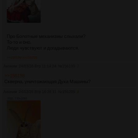
Про Болотные механизмы слыхали?
То-то и оно.
Люди чувствуют и догадываются.
>>156199
>>156209
Аноним
24/03/26 Втр 11:14:24
№
156199
7
>>156198
Скверна, уничтожающая Духа Машины?
Аноним
24/03/26 Втр 16:28:11
№
156209
8
70Кб, 730x1095