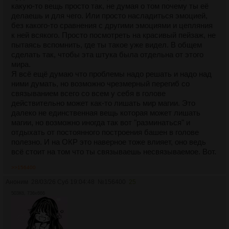
какую-то вещь просто так, не думая о том почему ты её
делаешь и для чего. Или просто насладиться эмоцией,
без какого-то сравнения с другими эмоциями и цепляния
к ней всякого. Просто посмотреть на красивый пейзаж, не
пытаясь вспомнить, где ты такое уже видел. В общем
сделать так, чтобы эта штука была отдельна от этого
мира.
Я всё ещё думаю что проблемы надо решать и надо над
ними думать, но возможно чрезмерный перегиб со
связыванием всего со всем у себя в голове
действительно может как-то лишать мир магии. Это
далеко не единственная вещь которая может лишать
магии, но возможно иногда так вот "разминаться" и
отдыхать от постоянного построения башен в голове
полезно. И на ОКР это наверное тоже влияет, оно ведь
всё стоит на том что ты связываешь несвязываемое. Вот.
>>156400
Аноним
28/03/26 Суб 19:04:48
№
156400
25
503Кб, 736x666