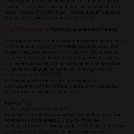
без обрядов и жертвоприношений, хоть и не без труда.
Тульпа — это самое ламповое для вас создание в этом
мире. Правда, это всего лишь "галлюцинация" и видите
её лишь вы, но кого это волнует, не так ли?
https://tulpawiki.org/
— Архив русскоязычных гайдов.
Мы стараемся быть дружным коллективом и всем новым
гостям нашей уютной тульпотаверны всегда рады. Мы
примем каждого ньюфага и постараемся ему помочь, а
также не против послушать байки олдфагов. Белый ты
или чёрный, кавказец или русский, бронь или анимуфаг
— здесь ты найдёшь нормальных собеседников по
тульпофорсингу
и оффтопу
.
В таверне дурно относятся к чрезмерному и
бессмысленному употреблению мата, а также к любым
разговорам про призыв или астрал.
Краткое FAQ
:
1.
От этого можно поехать?
Если имеются какие-то проблемы изначально, то можно
нечаянно их активировать. С другой стороны,
поехавшесть может помочь в форсе. Но лучше несколько
раз подумать, прежде чем начинать, имея какие-то