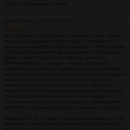
если ты не понимаешь, зачем.
>>156473
Аноним
31/03/26 Втр 12:56:50
№
156473
36
>>156466
Ну это уже чисто твои загоны. Я лично не считаю, что при
полном сосредоточении человек куда-то пропадает. Та
грань моего характера, которая показывает себя когда я над
чем-то работаю, не может пропасть оттого, что я сильнее
увлёкся. А вот МОДЕЛЬКА которую ты почему-то
ПРИРАВНИВАЕШЬ к тульпе — она да, она конечно
пропадает. Даже "простая" моделька без деталей должна
пропасть при сильном отвлечении. И если в сторону тульпы
посмотреть, то ничего не увидишь. Но почему ты этот
эффект ассоциируешь с пропаданием "Я" мне вообще
непонятно. Это чисто мировоззренческий прикол и меня он,
если честно, злит. В основном тем, что я понимаю: эта
проблема исчезнет если просто поменять мировоззрение,
но поменять своё мировоззрение ты очевидно не можешь.
Вообще, если уж эту тему честно до конца доводить — это
получится, что лично тебя практически не существовало
ровно до того дня, когда ты решился представлять себя во