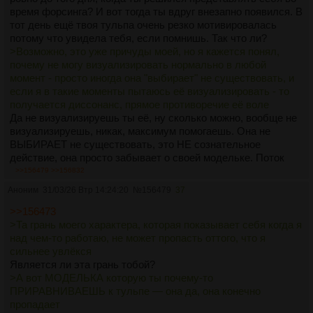
время форсинга? И вот тогда ты вдруг внезапно появился. В
тот день ещё твоя тульпа очень резко мотивировалась
потому что увидела тебя, если помнишь. Так что ли?
>Возможно, это уже причуды моей, но я кажется понял,
почему не могу визуализировать нормально в любой
момент - просто иногда она "выбирает" не существовать, и
если я в такие моменты пытаюсь её визуализировать - то
получается диссонанс, прямое противоречие её воле
Да не визуализируешь ты её, ну сколько можно, вообще не
визуализируешь, никак, максимум помогаешь. Она не
ВЫБИРАЕТ не существовать, это НЕ сознательное
действие, она просто забывает о своей модельке. Поток
инфы исчезает и ты ничего не видишь, ну это же так просто.
>>156479
>>156832
Воля есть, но она направлена на визуализацию пончиков из
Аноним
31/03/26 Втр 14:24:20
№
156479
37
соседнего магазина, а не на визуализацию самой себя или
хотя бы своей самости, или как там её.
>>156473
>А иногда наоборот, моделька проявляется сама вообще
>Та грань моего характера, которая показывает себя когда я
без каких-то моих усилий
над чем-то работаю, не может пропасть оттого, что я
Потому что твои "усилия" нужны только чтобы разогреть
сильнее увлёкся
мозг и создать правильное состояние сознания. Это
Является ли эта грань тобой?
невероятно важные вещи, и тульпа тоже не будет отрицать
>А вот МОДЕЛЬКА которую ты почему-то
их важность, но они не имеют ничего общего с прямой
ПРИРАВНИВАЕШЬ к тульпе — она да, она конечно
работой над моделькой. Конечно, если закопаться в этот
пропадает