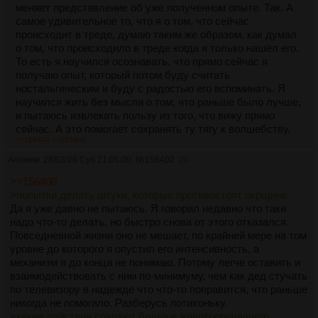
меняет представление об уже полученном опыте. Так. А
самое удивительное то, что я о том, что сейчас
происходит в треде, думаю таким же образом, как думал
о том, что происходило в треде когда я только нашёл его.
То есть я научился осознавать, что прямо сейчас я
получаю опыт, который потом буду считать
ностальгическим и буду с радостью его вспоминать. Я
научился жить без мысли о том, что раньше было лучше,
и пытаюсь извлекать пользу из того, что вижу прямо
сейчас. А это помогает сохранять ту тягу к волшебству,
>>156402
>>156403
которая привела меня в тульповодство и которая вроде
как давно обязана была сдохнуть под гнётом цинизма и
Аноним
28/03/26 Суб 21:05:00
№
156402
26
обесценивания, которые приходят к человеку когда мир
>>156400
становится слишком прозрачным и понятным и когда
>попытки делать штуки, которые противостоят окрщине
тульповодство, ну, грубо говоря, становится уже слишком
Да я уже давно не пытаюсь. Я говорил недавно что таки
привычным.
надо что-то делать, но быстро снова от этого отказался.
>И на ОКР это наверное тоже влияет
Повседневной жизни оно не мешает, по крайней мере на том
Вот я бы на твоём месте поделил эти мысли на две
уровне до которого я опустил его интенсивность, а
части: на попытки делать штуки, которые противостоят
механизм я до конца не понимаю. Потому легче оставить и
окрщине, и на мысли о том, какое отношение и какие
взаимодействовать с ним по-минимуму, чем как дед стучать
действия создают больше животрепещущего
по телевизору в надежде что что-то поправится, что раньше
волшебства. А попытки всё вместе осмыслить и
никогда не помогало. Разберусь потихоньку.
продвинуться в понимании особо не трогал бы. Они
>какие действия создают больше животрепещущего
помогали и ещё помогут. Хотя бы тем, что задают