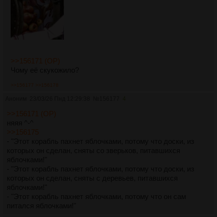
>>156171 (OP)
Чому её скукожило?
>>156177
>>156178
Аноним
23/03/26 Пнд 12:29:38
№
156177
4
>>156171 (OP)
няяя ^-^
>>156175
- "Этот корабль пахнет яблочками, потому что доски, из
которых он сделан, сняты со зверьков, питавшихся
яблочками!"
- "Этот корабль пахнет яблочками, потому что доски, из
которых он сделан, сняты с деревьев, питавшихся
яблочками!"
- "Этот корабль пахнет яблочками, потому что он сам
питался яблочками!"