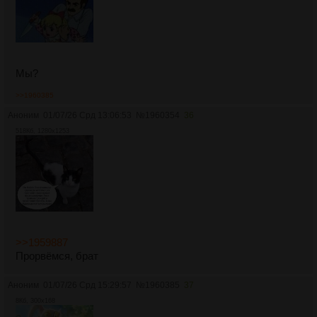
Мы?
>>1960385
Аноним
01/07/26 Срд 13:06:53
№
1960354
36
518Кб, 1280x1253
>>1959887
Прорвёмся, брат
Аноним
01/07/26 Срд 15:29:57
№
1960385
37
8Кб, 300x168