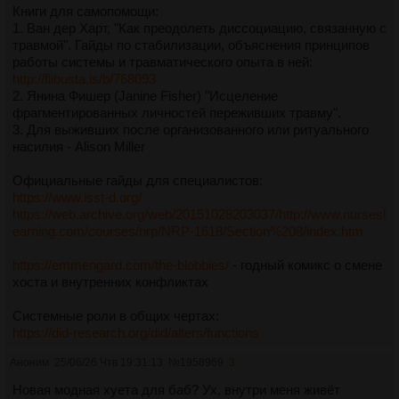
Книги для самопомощи:
1. Ван дер Харт, "Как преодолеть диссоциацию, связанную с
травмой". Гайды по стабилизации, объяснения принципов
работы системы и травматического опыта в ней:
http://flibusta.is/b/768093
2. Янина Фишер (Janine Fisher) "Исцеление
фрагментированных личностей переживших травму".
3. Для выживших после организованного или ритуального
насилия - Alison Miller
Официальные гайды для специалистов:
https://www.isst-d.org/
https://web.archive.org/web/20151028203037/http://www.nursesl
earning.com/courses/nrp/NRP-1618/Section%208/index.htm
https://emmengard.com/the-blobbies/
- годный комикс о смене
хоста и внутренних конфликтах
Системные роли в общих чертах:
https://did-research.org/did/alters/functions
Аноним
25/06/26 Чтв 19:31:13
№
1958969
3
Новая модная хуета для баб? Ух, внутри меня живёт