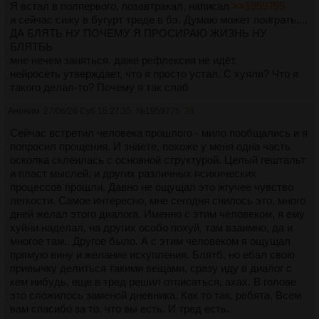
всё разрешали - нет. Хотя, у пары людей в тг видел канал
Я встал в полпервого, позавтракал, написал
>>1959755
Абу... Но ладно, ладно, не суть.
и сейчас сижу в бугурт треде в бэ. Думаю может поиграть....
Так вот. Я очень хорошо - ? - помню такой момент - класс
ДА БЛЯТЬ НУ ПОЧЕМУ Я ПРОСИРАЮ ЖИЗНЬ НУ
третий или четвёртый, все сидят в коридоре перед уроком -
БЛЯТБЬ
или вместо, могло окно в расписании образоваться - и
мне нечем заняться. даже рефлексия не идёт.
играют в телефоны. А я нет. Почему - вопрос хороший.
нейросеть утверждает, что я просто устал. С хуяли? Что я
Сами-то гаджеты мне покупали. Даже раньше, чем у многих.
такого делал-то? Почему я так слаб
Следовательно, либо конкретно тогда, его у меня почему-то
Аноним
27/06/26 Суб 15:27:35
№
1959775
24
не было. Либо я им просто не воспользовался. И помню это
понимание "вот они твари играют во что хотят и это у них
Сейчас встретил человека прошлого - мило пообщались и я
общая тема для разговора, а мне нихуя нельзя, поэтому
попросил прощения. И знаете, похоже у меня одна часть
мне не о чем с ними говорить, поэтому я здесь чужой". И
осколка склеилась с основной структурой. Целый гештальт
хоть я сразу же самоуспокаивался, что они-то быдло, а я
и пласт мыслей, и других различных психических
нет, я зато умный отличник, воооот и родители так говорят и
процессов прошли. Давно не ощущал это жгучее чувство
учителя. Но всё равно. И, подчеркну, что первичны здесь не
легкости. Самое интересно, мне сегодня снилось это, много
игры, как таковые. А эта отрезанность от общества из-за
дней желал этого диалога. Именно с этим человеком, я ему
них.
хуйни наделал, на других особо похуй, там взаимно, да и
Но я ещё попробую повспоминать первый класс...
многое там.. Другое было. А с этим человеком я ощущал
прямую вину и желание искупления. Блятб, но ебал свою
привычку делиться такими вещами, сразу иду в диалог с
кем нибудь, еще в тред решил отписаться, ахах. В голове
это сложилось заменой дневника. Как то так, ребята. Всем
вам спасибо за то, что вы есть. И тред есть.