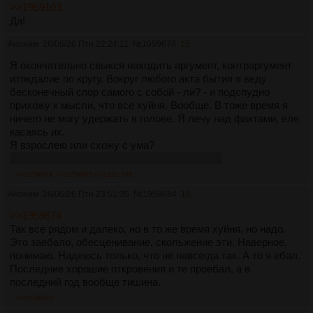
>>1959103
Да!
Аноним
26/06/26 Птн 22:24:11
№
1959674
15
Я окончательно свыкся находить аргумент, контраргумент
итокдалие по кругу. Вокруг любого акта бытия я веду
бесконечный спор самого с собой - ли? - и подспудно
прихожу к мысли, что все хуйня. Вообще. В тоже время я
ничего не могу удержать в голове. Я лечу над фактами, еле
касаясь их.
Я взрослею или схожу с ума?
искренне ваш, сам виноватый с 36 баллами
>>1959684
>>1959685
>>1961706
Аноним
26/06/26 Птн 23:51:35
№
1959684
16
>>1959674
Так все рядом и далеко, но в то же время хуйня, но надо.
Это заебало, обесценивание, скольжение эти. Наверное,
понимаю. Надеюсь только, что не навсегда так. А то я ебал.
Последние хорошие откровения и те проебал, а в
последний год вообще тишина.
>>1959690