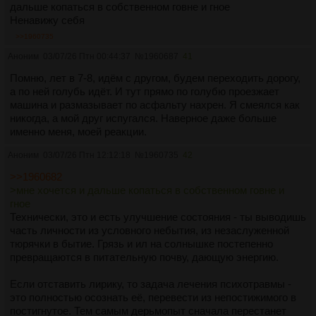
дальше копаться в собственном говне и гное
Ненавижу себя
>>1960735
Аноним
03/07/26 Птн 00:44:37
№
1960687
41
Помню, лет в 7-8, идём с другом, будем переходить дорогу,
а по ней голубь идёт. И тут прямо по голубю проезжает
машина и размазывает по асфальту нахрен. Я смеялся как
никогда, а мой друг испугался. Наверное даже больше
именно меня, моей реакции.
Аноним
03/07/26 Птн 12:12:18
№
1960735
42
>>1960682
>мне хочется и дальше копаться в собственном говне и
гное
Технически, это и есть улучшение состояния - ты выводишь
часть личности из условного небытия, из незаслуженной
тюрячки в бытие. Грязь и ил на солнышке постепенно
превращаются в питательную почву, дающую энергию.
Если отставить лирику, то задача лечения психотравмы -
это полностью осознать её, перевести из непостижимого в
постигнутое. Тем самым дерьмопыт сначала перестанет