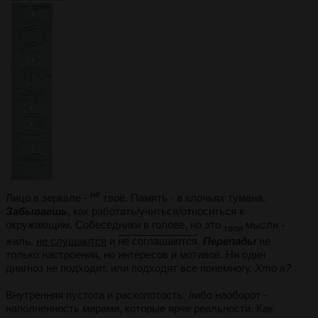
не
Лицо в зеркале -
твоё. Память - в клочьях тумана.
Забываешь
, как работать/учиться/относиться к
окружающим. Собеседники в голове, но это
мысли -
твои
жаль,
не слушаются
и
не соглашаются
.
Перепады
не
только настроения, но интересов и мотивов. Ни один
диагноз не подходит, или подходят все понемногу.
Хто я?
Внутренняя пустота и расколотость, либо наоборот -
наполненность мирами, которые ярче реальности. Как