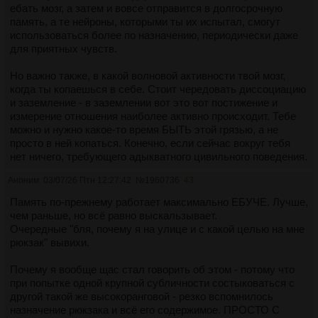
ебать мозг, а затем и вовсе отправится в долгосрочную
память, а те нейроны, которыми ты их испытал, смогут
использоваться более по назначению, периодически даже
для приятных чувств.
Но важно также, в какой волновой активности твой мозг,
когда ты копаешься в себе. Стоит чередовать диссоциацию
и заземление - в заземлении вот это вот постижение и
измерение отношения наиболее активно происходит. Тебе
можно и нужно какое-то время БЫТЬ этой грязью, а не
просто в ней копаться. Конечно, если сейчас вокруг тебя
нет ничего, требующего адыкватного цивильного поведения.
Аноним
03/07/26 Птн 12:27:42
№
1960736
43
Память по-прежнему работает максимально ЕБУЧЕ. Лучше,
чем раньше, но всё равно выскальзывает.
Очередные "бля, почему я на улице и с какой целью на мне
рюкзак" вывихи.
Почему я вообще щас стал говорить об этом - потому что
при попытке одной крупной субличности состыковаться с
другой такой же высокоранговой - резко вспомнилось
назначение рюкзака и всё его содержимое. ПРОСТО С