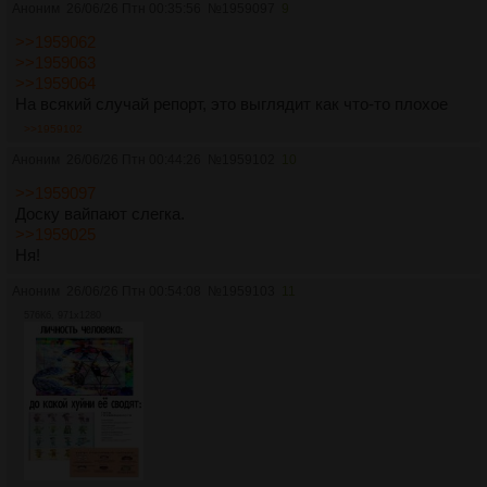
Аноним
26/06/26 Птн 00:35:56
№
1959097
9
>>1959062
>>1959063
>>1959064
На всякий случай репорт, это выглядит как что-то плохое
>>1959102
Аноним
26/06/26 Птн 00:44:26
№
1959102
10
>>1959097
Доску вайпают слегка.
>>1959025
Ня!
Аноним
26/06/26 Птн 00:54:08
№
1959103
11
576Кб, 971x1280