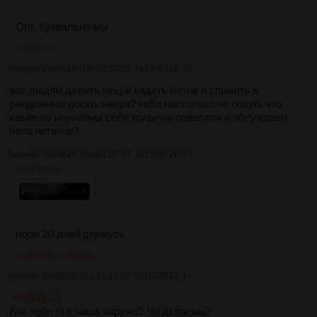
Ого, буквально мы
>>1959383
Аноним
26/06/26 Птн 01:02:25
№
1959118
12
вот людям делать нехуй кидать ботов и спамить в
рандомные доски. нахуя? тебе настолько не похуй, что
какие-то ноунеймы себе ярлычок повесили и обсуждают
чето нетакое?
Аноним
26/06/26 Птн 01:07:57
№
1959126
13
135Кб, 720x268
норм 20 дней держусь
>>1959383
>>1961121
Аноним
26/06/26 Птн 11:13:03
№
1959383
14
>>1959126
Как тебе эта наша наружа? Чо делаешь?