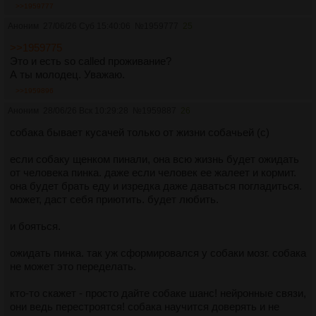
>>1959777
Аноним
27/06/26 Суб 15:40:06
№
1959777
25
>>1959775
Это и есть so called проживание?
А ты молодец. Уважаю.
>>1959896
Аноним
28/06/26 Вск 10:29:28
№
1959887
26
собака бывает кусачей только от жизни собачьей (с)
если собаку щенком пинали, она всю жизнь будет ожидать
от человека пинка. даже если человек ее жалеет и кормит.
она будет брать еду и изредка даже даваться погладиться.
может, даст себя приютить. будет любить.
и бояться.
ожидать пинка. так уж сформировался у собаки мозг. собака
не может это переделать.
кто-то скажет - просто дайте собаке шанс! нейронные связи,
они ведь перестроятся! собака научится доверять и не