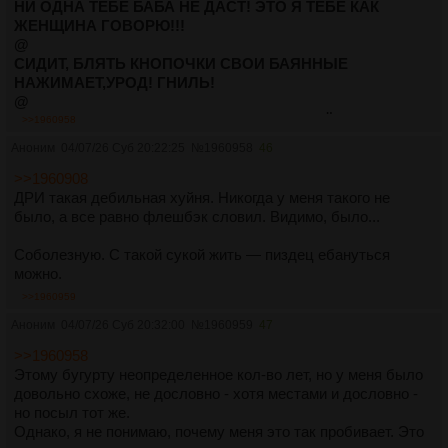
НИ ОДНА ТЕБЕ БАБА НЕ ДАСТ! ЭТО Я ТЕБЕ КАК
ЖЕНЩИНА ГОВОРЮ!!!
@
СИДИТ, БЛЯТЬ КНОПОЧКИ СВОИ БАЯННЫЕ
НАЖИМАЕТ,УРОД! ГНИЛЬ!
@
ТЫ КОГДА С РЕБЯТАМИ ДРУЖИТЬ НАЧНЁШЬ? А? ИЛИ
>>1960958
ТЕБЯ ОНИ НАХУЙ ПОСЫЛАЮТ ТАКОГО?
Аноним
04/07/26 Суб 20:22:25
№
1960958
46
@
ЭХ,БЫЛА БЫ МОЯ ВОЛЯ, УБИЛА БЫ ТЕБЯ!
>>1960908
@
ДРИ такая дебильная хуйня. Никогда у меня такого не
ПОСМОТРИ КАКАЯ ГНИДА ВЫРОСЛА!!! А? КАКОВ
было, а все равно флешбэк словил. Видимо, было...
ПИДОРАС!!!
@
Соболезную. С такой сукой жить — пиздец ебануться
ЧТО, ДРОЧИШЬ? НУ ДРОЧИ,ДРОЧИ СУКА
можно.
ЁБАННАЯ,БЛЯТЬ! ВСЮ ЖИЗНЬ ДРОЧИТЬ БУДЕШЬ!
>>1960959
@
Аноним
04/07/26 Суб 20:32:00
№
1960959
47
ЧТОБЫ КАК У МЕНЯ У ТЕБЯ ТАКИЕ БОЛЕЗНИ БЫЛИ
СВОЛОЧЬ!!!
>>1960958
@
Этому бугурту неопределенное кол-во лет, но у меня было
СЕЙЧАС ТЕБЕ, ВСЮ ГОЛОВУ РАСШИБУ!!!
довольно схоже, не дословно - хотя местами и дословно -
@
но посыл тот же.
ТЫ УЖЕ ШАРАГУ МЕСЯЦ НАЗАД ЗАКОНЧИЛ!? КОГДА
Однако, я не понимаю, почему меня это так пробивает. Это
НА РАБОТУ ВЫЙДЕШЬ? А??