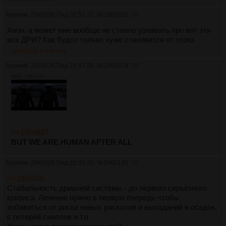
небезопасно. расслабишься - снова пнут. человек уйдет.
Аноним
29/06/26 Пнд 01:51:32
№
1960026
28
опять, как в детстве, сорвешься, укусишь его, испортишь
ему тапки, потому что плохая, потому что не умеешь даже
Анон, а может мне вообще не стоило узнавать про вот эти
радоваться и играть правильно.
все ДРИ? Как будто только хуже становится от этого.
>>1960130
>>1961672
собака всегда будет в напряжении. всегда виновата. всегда
ожидать подвоха. и даже если жизнь ее в целом будет
Аноним
29/06/26 Пнд 15:47:20
№
1960079
29
неплоха, у нее будет теплое место и еда, любящий
60Кб, 1280x720
человек... сам ее мозг не даст ей покоя уже никогда.
люди скажут: ну и дура! тебе дали все. дали шанс на
счастье. ты ж сама все испортила своими страхами.
и будут правы. как бы. по-своему. с их точки зрения.
>>1959887
BUT WE ARE HUMAN AFTER ALL
и это лишь убедит собаку - она сломана. она не умеет. она
опять плохая, опять не справилась. даже просто будучи
Аноним
29/06/26 Пнд 20:33:20
№
1960130
30
собой, просто будучи настороженной из-за горького опыта,
>>1960026
просто грустящей по щенячеству, которого толком не было,
Стабильность дришной системы - до первого серьёзного
собака будет виновата в глазах других.
кризиса. Лечение нужно в первую очередь чтобы
избавиться от риска новых расколов и выпаданий в осадок,
собака будет тянуться. эгоистично, ревностно, боязливо.
с потерей скиллов и т.п.
хотеть этой любви и тепла. хотя бы немножечко. и тут же