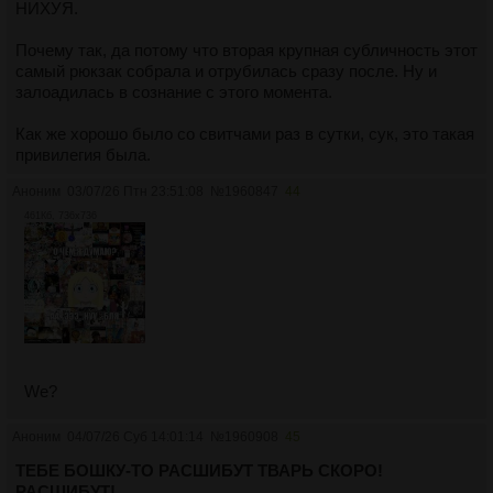
НИХУЯ.
Почему так, да потому что вторая крупная субличность этот
самый рюкзак собрала и отрубилась сразу после. Ну и
залоадилась в сознание с этого момента.
Как же хорошо было со свитчами раз в сутки, сук, это такая
привилегия была.
Аноним
03/07/26 Птн 23:51:08
№
1960847
44
461Кб, 736x736
We?
Аноним
04/07/26 Суб 14:01:14
№
1960908
45
ТЕБЕ БОШКУ-ТО РАСШИБУТ ТВАРЬ СКОРО!
РАСШИБУТ!