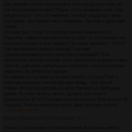
Да, человек это не только разум, это ещё душа и тело, но
как быть конкретно мне? Ладно, что я ненавижу своё тело,
которое мало того, что мерзкое, так ещё и подводит меня
постоянно, доставляет мне страдания. Так ещё и душа моя
черна.
Но хрен бы с этим. Что вообще значит заземляться?
Ощутить - именно прочувствовать себя - в этот момент. Но
а что мне делать в этот момент? В каком занятии я - это я?
Как мне прочувствовать вообще? Как мне
сконцентрироваться без интеллектуализации? Она
неизбежна, хотя бы потому, что я попытаюсь выразить свои
чувства для себя вербальным способом, что уже означает
обдумать их, отбросив лишнее.
И, хорошо, в эту минуту не надо решать. А когда? Вот у
меня закончилась сессия два дня назад - или три, не
помню. Вот до воскресенья у меня полностью свободное
время. Я хотел начать читать, думать, хоть как-то
развиваться. И что? Сегодня взялся за книгу. Еле осилил 25
страниц. Толком ничего не понял. Даже поиграть в комп
особо не поиграл. Тупо просрал день. Можно сказать, что
>>1959755
>>1961706
мне надо просто отдохнуть - нейронка именно это мне
Аноним
27/06/26 Суб 00:55:16
№
1959691
19
посоветовала. Но а жить когда? На этих миниканикулах
ничего не сделаю. Потом три недели практики с 8 до 4 5/2.
И анон. Сегодня мне тут пришла идея. Вот какая у меня