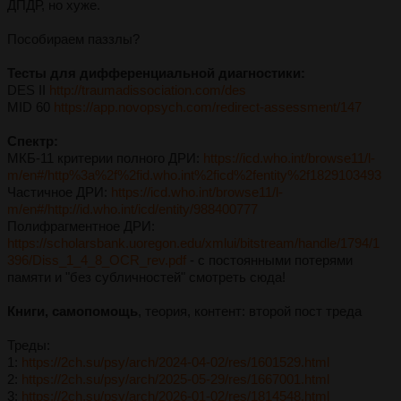
ДПДР, но хуже.
Пособираем паззлы?
Тесты для дифференциальной диагностики:
DES II
http://traumadissociation.com/des
MID 60
https://app.novopsych.com/redirect-assessment/147
Спектр:
МКБ-11 критерии полного ДРИ:
https://icd.who.int/browse11/l-
m/en#/http%3a%2f%2fid.who.int%2ficd%2fentity%2f1829103493
Частичное ДРИ:
https://icd.who.int/browse11/l-
m/en#/http://id.who.int/icd/entity/988400777
Полифрагментное ДРИ:
https://scholarsbank.uoregon.edu/xmlui/bitstream/handle/1794/1
396/Diss_1_4_8_OCR_rev.pdf
- с постоянными потерями
памяти и "без субличностей" смотреть сюда!
Книги, самопомощь
, теория, контент: второй пост треда
Треды:
1:
https://2ch.su/psy/arch/2024-04-02/res/1601529.html
2:
https://2ch.su/psy/arch/2025-05-29/res/1667001.html
3:
https://2ch.su/psy/arch/2026-01-02/res/1814548.html