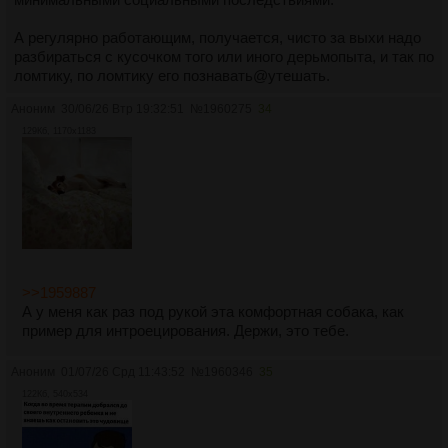
А регулярно работающим, получается, чисто за выхи надо
разбираться с кусочком того или иного дерьмопыта, и так по
ломтику, по ломтику его познавать@утешать.
Аноним
30/06/26 Втр 19:32:51
№
1960275
34
129Кб, 1170x1183
>>1959887
А у меня как раз под рукой эта комфортная собака, как
пример для интроецирования. Держи, это тебе.
Аноним
01/07/26 Срд 11:43:52
№
1960346
35
122Кб, 540x534