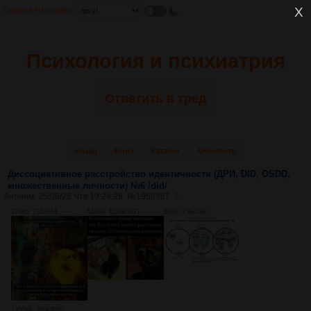
Главная
Настройки
Психология и психиатрия
Ответить в тред
Назад
Вниз
Каталог
Обновить
Диссоциативное расстройство идентичности (ДРИ, DID, OSDD,
множественные личности) №6 /did/
Аноним
25/06/26 Чтв 19:24:28
№
1958967
1
276Кб, 734x814
513Кб, 1280x1071
62Кб, 756x489
1350Кб, 700x3000