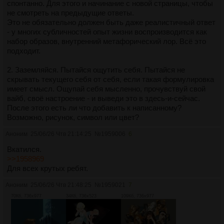
спонтанно. Для этого и начинание с новой страницы, чтобы
не смотреть на предыдущие ответы.
Это не обязательно должен быть даже реалистичный ответ
- у многих субличностей опыт жизни воспроизводится как
набор образов, внутренний метафорический лор. Всё это
подходит.
2. Заземляйся. Пытайся ощутить себя. Пытайся не
скрывать текущего себя от себя, если такая формулировка
имеет смысл. Ощупай себя мысленно, прочувствуй свой
вайб, своё настроение - и выведи это в здесь-и-сейчас.
После этого есть ли что добавить к написанному?
Возможно, рисунок, символ или цвет?
Аноним
25/06/26 Чтв 21:14:25
№
1959006
6
Вкатился.
>>1958969
Для всех крутых ребят.
Аноним
25/06/26 Чтв 21:48:25
№
1959021
7
70Кб, 736x977
34Кб, 736x523
109Кб, 736x977