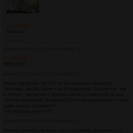
>>1960346
Мыяяяя!
>>1960421
Аноним
01/07/26 Срд 17:10:44
№
1960421
38
>>1960385
ЯМЫДРИ!
Аноним
01/07/26 Срд 20:16:30
№
1960472
39
Ну вот нахуя они так? А? Ну не смогли вы воспитать
человека, да. Вы такого и не планировали. Получился - как
и хотели - инструмент. Кривой, косой и сломанный, ни для
чего не пригодный. Не нравится? А ктож вам виноват, что вы
даже ломать не умеете?!
Что вам ещё нужно-то?
Аноним
02/07/26 Чтв 23:20:41
№
1960682
40
Мне не хочется улучшать свое состояние, мне хочется и