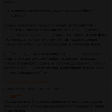
бояться!
нет. в идеальных условиях, может, конечно выйдет. в
реальности?
собака некрасивая. не шибко умная. не породистая. с
виноватыми глазами и вспышками агрессии. неумелая,
невоспитанная. ее если и возьмут, то из жалости, и не факт,
что навсегда. любить ее будут, но так - скрепя сердце,
потому что хотели бы любви взамен. а собака не умеет.
у собаки нет доступа к кинологу. хозяин ее, скорее всего,
будет такой же помятый - найдет в собаке товарища,
потому и подберет. собака не получит достаточно любви и
терпения. ведь никто не обязан, и они вправе беречь себя, а
не ломаться ради собаки.
собака вырастет. постареет. и она даже научится -
>>1960079
>>1960275
>>1960354
научится, что один человек не пинал. что он давал есть с
Аноним
28/06/26 Вск 11:03:12
№
1959896
27
ладони. что чесал за ушком. это будут теплые, счастливые
воспоминания. но они всегда будут омрачены.
>>1959777
Похоже на него. Я тоже без финальной вербализации не
собака никогда не испытает простой собачьей радости.
могу и не факт, что без неё вообще что-то бывает в плане
собака всегда будет держать в голове - нельзя.
осмысления.