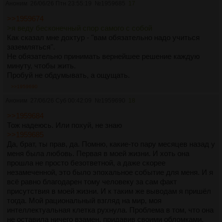
Аноним
26/06/26 Птн 23:55:19
№
1959685
17
>>1959674
>я веду бесконечный спор самого с собой
Как сказал мне дохтур - "вам обязательно надо учиться
заземляться".
Не обязательно принимать вернейшее решение каждую
минуту, чтобы жить.
Пробуй не обдумывать, а ощущать.
>>1959690
Аноним
27/06/26 Суб 00:42:09
№
1959690
18
>>1959684
Тож надеюсь. Или похуй, не знаю
>>1959685
Да, брат, ты прав, да. Помню, какие-то пару месяцев назад у
меня была любовь. Первая в моей жизни. И хоть она
прошла не просто безответной, а даже скорее
незамеченной, это было эпохальное событие для меня. И я
всё равно благодарен тому человеку за сам факт
присутствия в моей жизни. И к таким же выводам я пришёл
тогда. Мой рациональный взгляд на мир, моя
интеллектуальная клетка рухнула. Проблема в том, что она
не оставила ничего взамен, придавив своими обломками.