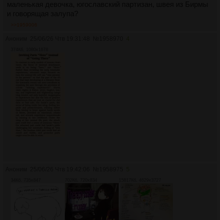
маленькая девочка, югославский партизан, швея из Бирмы
и говорящая залупа?
>>1959006
Аноним
25/06/26 Чтв 19:31:48
№
1958970
4
374Кб, 1080x1678
Аноним
25/06/26 Чтв 19:42:06
№
1958975
5
34Кб, 735x847
702Кб, 720x834
15817Кб, 4629x3727