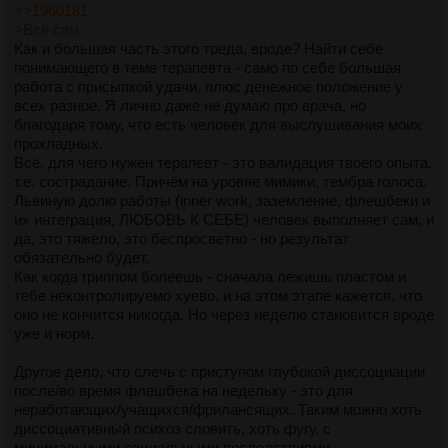
шара вакуумного. Мог бы - вырвался, так некуда и никак.
>>1960181
Голова идет по наклонной каждый день. И это отмечаешь в
>Всë сам.
дневнике. Просветы бывают, но крайне временные и сразу
Как и большая часть этого треда, вроде? Найти себе
забываются. Физически несмотря на образ жизни +-
понимающего в теме терапевта - само по себе большая
хороший - всë хуëво. В жизни как бы +- хорошо, стабильно,
работа с присыпкой удачи, плюс денежное положение у
да только слишком всë хуëво. А тут еще я тупой не смог
всех разное. Я лично даже не думаю про врача, но
накатить нейронку на фолыч, вообще добило + окр ебучий
благодаря тому, что есть человек для выслушивания моих
из за этого активизировался, так как всегда триггерил факт
прохладных.
потерянного времени. Как же всë заебало, а?
Всё, для чего нужен терапевт - это валидация твоего опыта,
т.е. сострадание. Причём на уровне мимики, тембра голоса.
Львиную долю работы (inner work, заземление, флешбеки и
их интеграция, ЛЮБОВЬ К СЕБЕ) человек выполняет сам, и
да, это тяжело, это беспросветно - но результат
обязательно будет.
Как когда гриппом болеешь - сначала лежишь пластом и
тебе неконтролируемо хуево, и на этом этапе кажется, что
оно не кончится никогда. Но через неделю становится вроде
уже и норм.
Другое дело, что слечь с приступом глубокой диссоциации
после/во время флешбека на недельку - это для
неработающих/учащихся/фрилансящих. Таким можно хоть
диссоциативный психоз словить, хоть фугу, с
минимальными социальными последствиями.