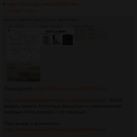
4:
https://2ch.su/psy/res/1895184.html
>>1960960
>>1964511
Аноним
25/06/26 Чтв 19:28:24
№
1958968
2
43Кб, 563x537
294Кб, 1280x674
458Кб, 995x367
6159Кб, 6432x3029
Предыдущий:
https://2ch.su/psy/res/1934710.html
https://www.beautyafterbruises.org/blog/baskmodel
- BASK-
модель памяти. Неполные флешбеки и символические
виденья легче осознать с ее помощью.
При срывах и флешбеках:
https://www.beautyafterbruises.org/blog/flashbacks