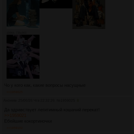
108Кб, 735x983
Чо у кого как, какие вопросы насущные
>>1959025
Аноним
25/06/26 Чтв 22:32:26
№
1959025
8
Да здравствует легитимный кошачий перекат!
>>1959021
Ебейшие кокортиночки
>>1959102