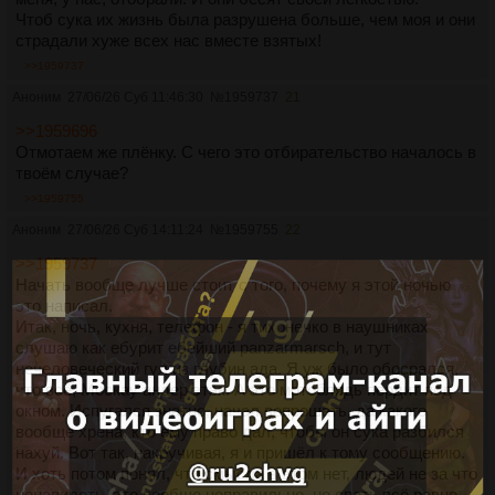
Чтоб сука их жизнь была разрушена больше, чем моя и они
страдали хуже всех нас вместе взятых!
>>1959737
Аноним
27/06/26 Суб 11:46:30
№
1959737
21
>>1959696
Отмотаем же плёнку. С чего это отбирательство началось в
твоём случае?
>>1959755
Аноним
27/06/26 Суб 14:11:24
№
1959755
22
>>1959737
Начать вообще лучше стоит с того, почему я этой ночью
это написал.
Итак, ночь, кухня, телефон - я тихонечко в наушниках
слушаю как ебурит ебейший panzarmarsch, и тут
нечеловеческий гул из глубин ада. Я уж было обосрался,
что всё, Москау андер этэк. А это мотоблядь пердит под
окном. Испугался знатно, начал вопрошать, да какого
вообще хрена, кто ему право дал, чтобы он сука разбился
нахуй. Вот так, накручивая, я и пришёл к тому сообщению.
И хоть потом понял, что смысла в этом нет, людей не за что
ненавидеть, это вообще неправильно, но спать всё равно