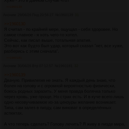
Хуже - это в данном случае что?
отпрыгивать в сторону и рычать. или трястись, скулить.
>>1960139
и собака будет ненавидеть себя за это еще больше - она
Аноним
29/06/26 Пнд 20:56:27
№
1960139
31
такая плохая, такая наглая. она требует, требует, требует.
как колодец без дна. ей дают, дают, а она, плохая такая, все
>>1960130
равно кусает, все равно скулит, все равно боится.
Я считал - по крайней мере, ощущал - себя здоровее. Но
самое главное - я хоть чего-то хотел.
замкнутый круг.
Сейчас, как писал выше, тотальная апатия.
Это вот как будто был удар, который сказал "нет, все хуже,
собака никогда не сможет перестать.
разберись с этим сначала".
>>1960181
я собака.
Аноним
30/06/26 Втр 07:12:57
№
1960181
32
>>1960139
Двачую. Привилегия не знать. Я каждый день знаю, что
болен на голову и с огромной вероятностью физически,
боюсь родных заразить. У меня правда болячка только
через кровь, уже проще. Но страх есть. И в куче всего лишь
одно неозвучиваемое из-за цензуры желание возникает.
Типа, сам залез в пизду, сам виноват в определённых
аспектах.
А что теперь сделать? Голову лечить? Я живу в пизде мира,