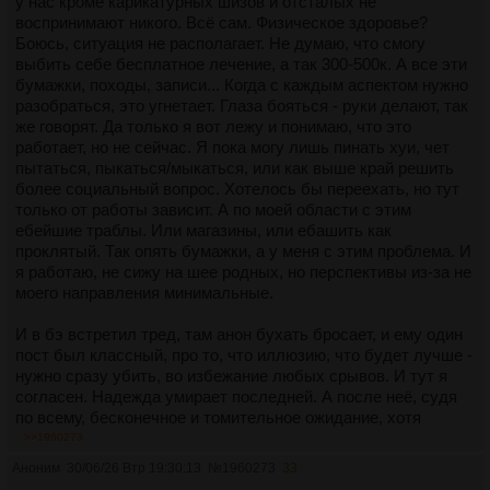
у нас кроме карикатурных шизов и отсталых не
воспринимают никого. Всë сам. Физическое здоровье?
Боюсь, ситуация не располагает. Не думаю, что смогу
выбить себе бесплатное лечение, а так 300-500к. А все эти
бумажки, походы, записи... Когда с каждым аспектом нужно
разобраться, это угнетает. Глаза бояться - руки делают, так
же говорят. Да только я вот лежу и понимаю, что это
работает, но не сейчас. Я пока могу лишь пинать хуи, чет
пытаться, пыкаться/мыкаться, или как выше край решить
более социальный вопрос. Хотелось бы переехать, но тут
только от работы зависит. А по моей области с этим
ебейшие траблы. Или магазины, или ебашить как
проклятый. Так опять бумажки, а у меня с этим проблема. И
я работаю, не сижу на шее родных, но перспективы из-за не
моего направления минимальные.
И в бэ встретил тред, там анон бухать бросает, и ему один
пост был классный, про то, что иллюзию, что будет лучше -
нужно сразу убить, во избежание любых срывов. И тут я
согласен. Надежда умирает последней. А после неё, судя
по всему, бесконечное и томительное ожидание, хотя
скорее процесс жизни.
>>1960273
Аноним
30/06/26 Втр 19:30:13
№
1960273
33
Сидишь, ждёшь, не можешь вырваться из своего этого