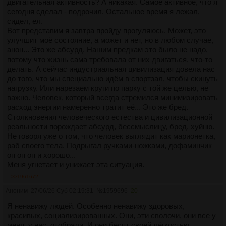
Заебусь вусмерть. Потом август отдыха - так я опять
двигательная активность? А никакая. Самое активное, что я
ничего не сделаю, или сделаю преступно мало. Потом
сегодня сделал - подрочил. Остальное время я лежал,
семестр, сессия, пустые каникулы... Так ещё 9 раз, диплом,
сидел, ел.
работаработаработа, а там и смерть недалеко... Зачем жил
Вот представим я завтра пройду прогуляюсь. Может, это
- непонятно. Я тупо не успею ничего добиться. Хрен с ним
улучшит моё состояние, а может и нет, но в любом случае,
добиться - я даже ничего не пойму в этой жизни. Что я
анон... Это же абсурд. Нашим предкам это было не надо,
отвечу после смерти? "Извините, я не знал, мне не
потому что жизнь сама требовала от них двигаться, что-то
сказали"?! Время уходит как вода в песок, а я как таже вода
делать. А сейчас индустриальная цивилизация довела нас
не имею формы...
до того, что мы специально идём в спортзал, чтобы скинуть
нагрузку. Или нарезаем круги по парку с той же целью, не
важно. Человек, который всегда стремился минимизировать
расход энергии намеренно тратит её... Это же бред.
Столкновения человеческого естества и цивилизационной
реальности порождает абсурд, бессмыслицу, бред, хуйню.
Не говоря уже о том, что человек выглядит как марионетка,
раб своего тела. Подрыгал ручками-ножками, дофаминчик
оп оп оп и хорошо...
Меня угнетает и унижает эта ситуация.
>>1961672
Аноним
27/06/26 Суб 02:19:31
№
1959696
20
Я ненавижу людей. Особенно ненавижу здоровых,
красивых, социализированных. Они, эти сволочи, они все у
меня, у нас, отобрали. И они бесят своей лёгкостью.