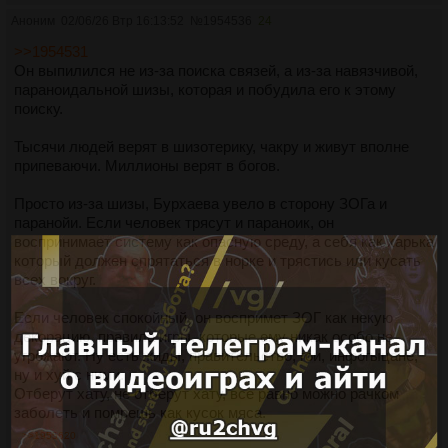
Аноним
02/06/26 Втр 16:13:52
№
1954536
24
>>1954531
Он выпилился не из-за поиска связей, а из-за навязчивой,
параноидальной шизы, которая и побудила его к этому
поиску.
Тысячи людей верят в шизотерику, чакру и живут вполне
припеваючи. Миллионы верят в богов.
Просто из-за шизы, Бурхаева увело в сторону ЗОГа и
паранойи. Если человек трясут и параноик, он
воспринимает систему как опасную среду, а себя как харька
который должен спрятаться в норке и трястись или кусать
всех вокруг.
Если человек спокойный, он воспримет ЗОГ как некую
декорацию, правила игры, которые ему никак особо не
угрожают. Ну есть жиды, правительство, гои, инфогыцане,
ну и хуй с ними.
Отберут хату, не отберут хату, все равно можно рачком
заболеть и помрешь как кусок мяса.
>>1955620