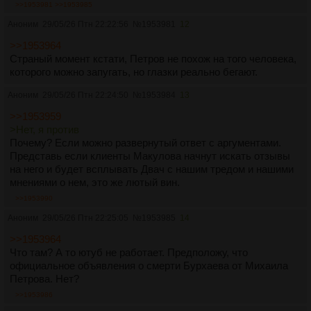
>>1953981
>>1953985
перетрут
https://arhivach.vc/thread/96385/
[#11] О целевой аудитории и
Аноним
29/05/26 Птн 22:22:56
№
1953981
12
самокритике
>>1953964
https://arhivach.vc/thread/92321/
[#10] Юбилейный
Страный момент кстати, Петров не похож на того человека,
https://arhivach.vc/thread/86409/
[#9] Разоблачающий
которого можно запугать, но глазки реально бегают.
https://arhivach.vc/thread/83551/
[#8] Успешный
https://arhivach.vc/thread/77725/
[#7] Весенне-обострённый
Аноним
29/05/26 Птн 22:24:50
№
1953984
13
https://arhivach.vc/thread/69400/
[#6] Воздержанный
https://arhivach.vc/thread/60479/
[#5] Антихаосно-
>>1953959
антидрочерный
>Нет, я против
https://arhivach.vc/thread/58214/
[#4] Новогодний счастливый
Почему? Если можно развернутый ответ с аргументами.
https://arhivach.vc/thread/47398/
[#3]
Представь если клиенты Макулова начнут искать отзывы
https://arhivach.vc/thread/47553/
[#2]
на него и будет всплывать Двач с нашим тредом и нашими
https://arhivach.vc/thread/39222/
[первый нах]
мнениями о нем, это же лютый вин.
>>1953990
Аноним
29/05/26 Птн 22:25:05
№
1953985
14
>>1953964
Что там? А то ютуб не работает. Предположу, что
официальное объявления о смерти Бурхаева от Михаила
Петрова. Нет?
>>1953986