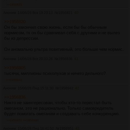
>>1956821
Аноним
14/06/26 Вск 19:20:13
№
1956821
40
>>1956820
Он бы закончил свою жизнь, если бы бы обычным
нормисом, тк он бы сравнивал себя с другими и не вылез
бы из депрессии.
Он аномально ультра позитивный, это больше чем нормис.
Аноним
14/06/26 Вск 20:33:26
№
1956836
41
>>1956805
тысячи, миллионы психолухов и ничего дельного?
>>1956942
Аноним
15/06/26 Пнд 15:11:30
№
1956942
42
>>1956836
Никто не заинтересован, чтобы кто-то перестал быть
омеганом, это не рационально. Только самовредитель
будет помогать омеганам и создавать себе конкуренцию.
>>1956951
>>1956990
Аноним
15/06/26 Пнд 16:41:52
№
1956951
43