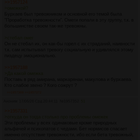
>>1957124
>омежкой?
Бурхаев был тревожником и основной его темой была
"Проработка тревожности". Омеги попали в эту группу, т.к. в
большинстве своем так-же тревожны.
>стебал омег
Он не стебал их, он как-бы горел с их страданий, наивности
т.к. сам испытывал тревогу социальную и удивлялся этому
пиздецу эмоционально.
>>1957188
>Да какой омежка
Поставь в ряд амирана, маркарянаи, макулова и бурхаева.
Кто слабое звено ? Кого сожрут ?
>>1957369
>>1957372
Аноним
17/06/26 Срд 20:44:11
№
1957352
51
>>1957331
>откуда он тогда столько про проблемы омежек
Эти проблемы у всех одинаковые кроме природных
альфачей и психопатов с чедами. Бет нормисов спасает
именно отсутствие тревожности, ибо если бета тревожный,