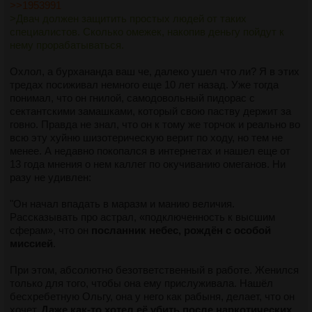
>>1953991
>Двач должен защитить простых людей от таких
специалистов. Сколько омежек, накопив деньгу пойдут к
нему прорабатываться.
Охлол, а бурхананда ваш че, далеко ушел что ли? Я в этих
тредах посиживал немного еще 10 лет назад. Уже тогда
понимал, что он гнилой, самодовольный пидорас с
сектантскими замашками, который свою паству держит за
говно. Правда не знал, что он к тому же торчок и реально во
всю эту хуйню шизотерическую верит по ходу, но тем не
менее. А недавно покопался в интернетах и нашел еще от
13 года мнения о нем каллег по окучиванию омеганов. Ни
разу не удивлен:
"Он начал впадать в маразм и манию величия.
Рассказывать про астрал, «подключенность к высшим
сферам», что он
посланник небес, рождён с особой
миссией
.
При этом, абсолютно безответственный в работе. Женился
только для того, чтобы она ему прислуживала. Нашёл
бесхребетную Ольгу, она у него как рабыня, делает, что он
хочет.
Даже как-то хотел её убить после наркотических