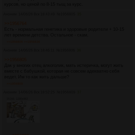
курсов, но ценой по 8-15 тыщ за курс.
Аноним
14/06/26 Вск 18:43:49
№
1956805
35
>>1956764
Есть - нормальная генетика и здоровые родители + 10-15
лет времени детства. Остальное - скам.
>>1956806
>>1956836
Аноним
14/06/26 Вск 18:46:11
№
1956806
36
>>1956805
Дак у многих отец алкоголик, мать истеричка, могут жить
вместе с бабушкой, которая не совсем адекватно себя
ведет. Им то как жить дальше?
>>1956809
Аноним
14/06/26 Вск 18:52:25
№
1956809
37
251Кб, 1280x862