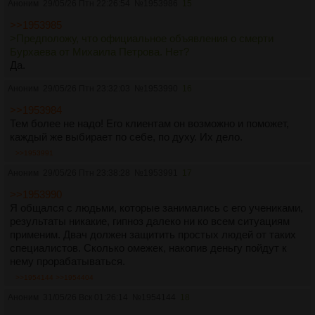
Аноним
29/05/26 Птн 22:26:54
№
1953986
15
>>1953985
>Предположу, что официальное объявления о смерти
Бурхаева от Михаила Петрова. Нет?
Да.
Аноним
29/05/26 Птн 23:32:03
№
1953990
16
>>1953984
Тем более не надо! Его клиентам он возможно и поможет,
каждый же выбирает по себе, по духу. Их дело.
>>1953991
Аноним
29/05/26 Птн 23:38:28
№
1953991
17
>>1953990
Я общался с людьми, которые занимались с его учениками,
результаты никакие, гипноз далеко ни ко всем ситуациям
применим. Двач должен защитить простых людей от таких
специалистов. Сколько омежек, накопив деньгу пойдут к
нему прорабатываться.
>>1954144
>>1954404
Аноним
31/05/26 Вск 01:26:14
№
1954144
18