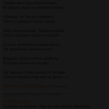
https://2ch.hk/psy/arch/2018-03-07/res/855603.html
[№66]
Увидел анон опустевший канал,
Эпичный
В тред он зашёл и спокойно сказал:
https://arhivach.vc/thread/310311/
[№65] Оперативно-
разыскной
«Знаешь, из Тая его привезли,
https://arhivach.vc/thread/295935/
[№64] Кандидозо-
Тело у странного клуба нашли.
сепсический
https://arhivach.vc/thread/277844/
[№63] Скептический
Жаль безотцовщин. Такой молодой!..
https://arhivach.vc/thread/265500/
[№62] летний
Хоть с бородою ходил он седой».
https://arhivach.vc/thread/258107/
[№61] Падение Нравов /psy
https://arhivach.vc/thread/254109/
[№60] ПОКОЛЕНИЕ Z
Ссылку на вебики в треде нашёл,
https://arhivach.vc/thread/250316/
[№59] Имени разорванного
На проработку ночную ушёл.
пукана
https://arhivach.vc/thread/247533/
[№58] Бугуртящий
Вердану свою я сейчас разбужу,
https://arhivach.vc/thread/244215/
[№57] Затерянный в Бардо
В серые кнопки её погляжу.
https://arhivach.vc/thread/237565/
[#56] Петушиный
https://arhivach.vc/thread/237333/
[#55] Природно-
На тайском пляжу шелестит кипарис:
оздоровительный
«Землю покинул наш пастор Дунис...»
https://arhivach.vc/thread/232561/
[#54] Канонический
https://arhivach.vc/thread/227943/
[#53] Новогодний.
https://voca.ro/15YrMclgyac8
[РАСКРЫТЬ]
Цивильный
https://arhivach.vc/thread/224733/
[#52] Траурный
Аноним
29/05/26 Птн 18:18:57
№
1953892
7
https://arhivach.vc/thread/222132/
[#51] Шлюхоебский
>>1953877 (OP)
https://arhivach.vc/thread/220427/
[#50] Юбилейный-
Спасибо за перекат. Надо бы как нибудь Макулова
Революционный