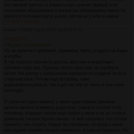
его личный триггер, в нормальных семьях первый этап
получение образования и жилья (на образовании омеги-то
валятся толпами ещё в школе, потом на учебе в новом
коллективе, потом на поиске работы, потом на повышениях
>>1957373
>>1957465
на работе, причем тут мать-то и отдельное жильё...)
Аноним
17/06/26 Срд 22:45:59
№
1957373
56
>>1957372
>Жалко, что пропивал
Ну не прям все пропивал, примерно треть уходило на бары
и клубы.
А так покупал запчасти для пк, жесткие и видеокарту
обновил пару раз. Одежду носил простую, но удобную,
купил так куртку с капюшоном хорошую со скидкой за 4к в
спортмастере. Потом еще ветровку, тоже
водонепроницаемую, так и до сих пор их ношу и они норм
выглядят.
Я умолчал один момент, у меня один период времени
деньги начали отжимать родители, сначала хотели чтоб
половину отдавал, потом еще брали у меня и из за этого я
довольно сильно бухать начал, тк мне казалось что лучше
пропить, чем отдать. Ладно бы половину, но когда у меня
последние копейки начали отжимать, я сильно приуныл. Но