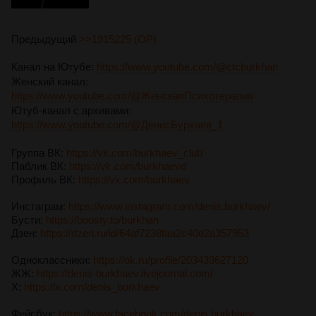
Предыдущий
>>1915225 (OP)
Канал на Ютубе:
https://www.youtube.com/@ctcburkhan
Женский канал:
https://www.youtube.com/@ЖенскаяПсихотерапия
Ютуб-канал с архивами:
https://www.youtube.com/@ДенисБурхаев_1
Группа ВК:
https://vk.com/burkhaev_club
Паблик ВК:
https://vk.com/burkhaevd
Профиль ВК:
https://vk.com/burkhaev
Инстаграм:
https://www.instagram.com/denis.burkhaev/
Бусти:
https://boosty.to/burkhan
Дзен:
https://dzen.ru/id/64af7238faa2c40d2a357953
Одноклассники:
https://ok.ru/profile/203433627120
ЖЖ:
https://denis-burkhaev.livejournal.com/
X:
https://x.com/denis_burkhaev
Фейсбук:
https://www.facebook.com/denis.burkhaev