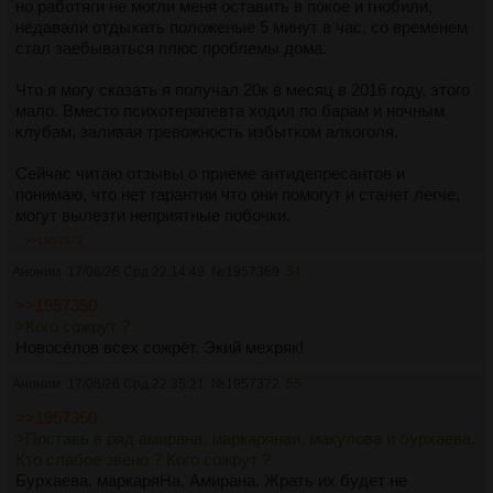
но работяги не могли меня оставить в покое и гнобили,
недавали отдыхать положеные 5 минут в час, со временем
стал заебываться плюс проблемы дома.
Что я могу сказать я получал 20к в месяц в 2016 году, этого
мало. Вместо психотерапевта ходил по барам и ночным
клубам, заливая тревожность избытком алкоголя.
Сейчас читаю отзывы о приеме антидепресантов и
понимаю, что нет гарантии что они помогут и станет легче,
могут вылезти неприятные побочки.
>>1957372
Аноним
17/06/26 Срд 22:14:49
№
1957369
54
>>1957350
>Кого сожрут ?
Новосёлов всех сожрёт. Экий мехряк!
Аноним
17/06/26 Срд 22:35:21
№
1957372
55
>>1957350
>Поставь в ряд амирана, маркарянаи, макулова и бурхаева.
Кто слабое звено ? Кого сожрут ?
Бурхаева, маркаряНа, Амирана. Жрать их будет не