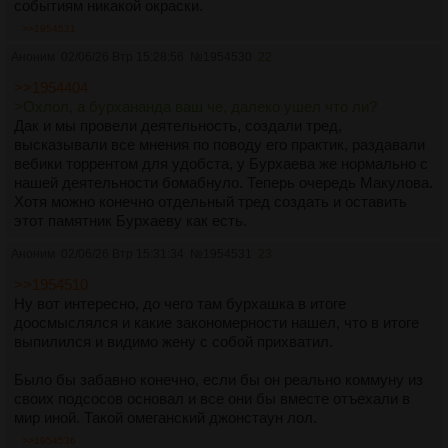
имеет. Что мы и видим по Денису и его ученикам. Все они
событиям никакой окраски.
виртуальные самцы.
>>1954531
Аноним
02/06/26 Втр 15:28:56
№
1954530
22
Он, кстати, и сам в это не верит. Но ему выгодно
поддерживать этот миф. Деньги-то заносят. Хотя, в своё
>>1954404
время он говорил, что «
модель везения это дерьмо, надо
>Охлол, а бурхананда ваш че, далеко ушел что ли?
что-то новое придумать и толкнуть гоблинам
»".
Дак и мы провели деятельность, создали тред,
высказывали все мнения по поводу его практик, раздавали
"А
Денис ― мистический шизофреник
. Плюс инстинкты
вебики торрентом для удобста, у Бурхаева же нормально с
еды и размножения, это определяет его действительное
нашей деятельности бомабнуло. Теперь очередь Макулова.
поведение, в отличие от того, что он декларирует".
Хотя можно конечно отдельный тред создать и оставить
этот памятник Бурхаеву как есть.
"Человек вас пытается научить вещам, в которых сам не
просто не преуспел, у него в них дела обстоят плачевно,
Аноним
02/06/26 Втр 15:31:34
№
1954531
23
даже хуже чем у среднестатического человека.
Он
>>1954510
отлично может имитировать умного, всезнающего
Ну вот интересно, до чего там бурхашка в итоге
крутана, но это все фальшивка
".
доосмыслялся и какие закономерности нашел, что в итоге
выпилился и видимо жену с собой прихватил.
"Ребята, да это просто смешно. Можно только оценить
степень маразма и тупости нынешнего поколения, что у них
Было бы забавно конечно, если бы он реально коммуну из
кумир ― бывший наркот-барыга, взяточник и латентный
своих подсосов основал и все они бы вместе отъехали в
педофил, шарлатан и жулик без профильного
мир иной. Такой омеганский джонстаун лол.
психологического образования, еще и
шизофреник,
периодически сходящий с ума
".
>>1954536