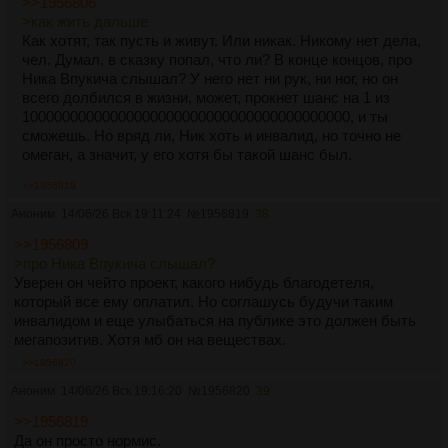
>>1956806
>как жить дальше
Как хотят, так пусть и живут. Или никак. Никому нет дела,
чел. Думал, в сказку попал, что ли? В конце концов, про
Ника Впукича слышал? У него нет ни рук, ни ног, но он
всего долбился в жизни, может, прокнет шанс на 1 из
10000000000000000000000000000000000000000, и ты
сможешь. Но вряд ли, Ник хоть и инвалид, но точно не
омеган, а значит, у его хотя бы такой шанс был.
>>1956819
Аноним
14/06/26 Вск 19:11:24
№
1956819
38
>>1956809
>про Ника Впукича слышал?
Уверен он чейто проект, какого нибудь благодетеля,
который все ему оплатил. Но соглашусь будучи таким
инвалидом и еще улыбаться на публике это должен быть
мегапозитив. Хотя мб он на веществах.
>>1956820
Аноним
14/06/26 Вск 19:16:20
№
1956820
39
>>1956819
Да он просто нормис.