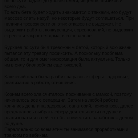
он по сути падает до уровня омеги, инцелов, шизиков и
всего дна.
То есть бета будет ходить знакомится с тянками, его будут
массово слать нахуй, но некоторые будут соглашаться. При
наличии тревожности он этих отказов не выдержит. Не
выдержит работы, конкуренции, соревнований, не выдержит
стресса и закроется дома, в сычевальне.
Бурхаев по сути был тревожным бетой, который всю жизнь
пытался эту тревогу пофиксить. А поскольку проблема
общая, то и для омег информация была актуальна. Только
им в силу биопроблем еще тяжелей.
Ключевой план была разбит на разные сферы - здоровье,
реализация в работе, отношения.
Корнем всего зла считалось проживание с мамкой, поэтому
начиналось все с сепарации. Затем на любой работе
копились деньги на здоровье, санаторий, психиатров, далее
предлагалось выбрать сферу деятельности по душе и
реализоваться в ней, что-бы совместить заработок с делом
по душе.
Параллельно со всем этим ты занимался проработками и
трансом по вебикам.