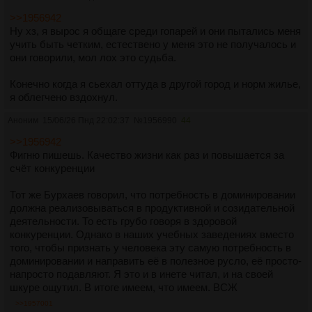
>>1956942
Ну хз, я вырос я общаге среди гопарей и они пытались меня
учить быть четким, естествено у меня это не получалось и
они говорили, мол лох это судьба.
Конечно когда я сьехал оттуда в другой город и норм жилье,
я облегчено вздохнул.
Аноним
15/06/26 Пнд 22:02:37
№
1956990
44
>>1956942
Фигню пишешь. Качество жизни как раз и повышается за
счёт конкуренции
Тот же Бурхаев говорил, что потребность в доминировании
должна реализовываться в продуктивной и созидательной
деятельности. То есть грубо говоря в здоровой
конкуренции. Однако в наших учебных заведениях вместо
того, чтобы признать у человека эту самую потребность в
доминировании и направить её в полезное русло, её просто-
напросто подавляют. Я это и в инете читал, и на своей
шкуре ощутил. В итоге имеем, что имеем. ВСЖ
>>1957001