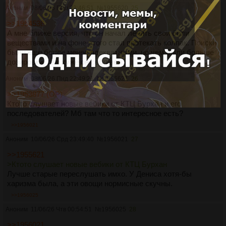
Аноним
08/06/26 Пнд 22:46:51
№
1955620
25
>>1954536
А мне ближе версия, что он начал лечить свои боли
веществами и на фоне этого стал протекать колпак. Поиски
были еще более менее адекватными, но чем были больше
дозировки, тем хуже он себя вел.
Аноним
08/06/26 Пнд 22:49:21
№
1955621
26
>>1953877 (OP)
Ктото слушает новые вебики от КТЦ Бурхан и его
последователей? Мб там что то интересное есть?
>>1956021
Аноним
10/06/26 Срд 23:49:40
№
1956021
27
>>1955621
>Ктото слушает новые вебики от КТЦ Бурхан
Лучше старые переслушать имхо. У Дениса хотя-бы
харизма была, а эти овощи нормисные скучны.
>>1956025
Аноним
11/06/26 Чтв 00:54:51
№
1956025
28
>>1956021