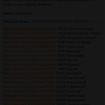
нужно очень хорошо понимать!
Аминь!
Амигдала!
Прошлые треды
Аноним
29/05/26 Птн 17:06:31
№
1953882
4
https://arhivach.vc/thread/1345407/
№101 Просвещённый
https://arhivach.vc/thread/1285094/
№100 Юбилейный. Сотый
https://arhivach.vc/thread/1170673/
№99 Предъюбилейный
https://arhivach.vc/thread/1160958/
№98 Шоссе в бардо
https://arhivach.vc/thread/1151725/
№97 Грузинский
https://arhivach.vc/thread/1148842/
№96 Мёртвый
https://arhivach.vc/thread/1148746/
№95 Последний
https://arhivach.vc/thread/1148292/
№94 Пустой
https://arhivach.vc/thread/1138065/
№93 Мудрый
https://arhivach.vc/thread/1040918/
№92 Крутой
https://arhivach.vc/thread/993747/
[№91] Молодой
https://arhivach.vc/thread/890895/
[№90] Бородатый
https://arhivach.vc/thread/872500/
[№89] Аналоговый
https://arhivach.vc/thread/832382/
[№88] Собранный
https://arhivach.vc/thread/791796/
[№87] Пузатый
https://arhivach.vc/thread/714158/
[№86] Комбэчный
https://arhivach.vc/thread/683018/
[№85] Очередной
https://arhivach.vc/thread/638514/
[№84] Сепарационно-