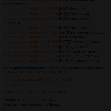
сепаратистский
https://arhivach.vc/thread/571673/
[№83] /burhaev/
https://arhivach.vc/thread/565779/
[№82] Покинутый
https://arhivach.vc/thread/542849/
[№81] Гангстерско-
ангстовый
https://arhivach.vc/thread/470735/
[№80] Никчёмный
https://arhivach.vc/thread/444411/
[№79] Бесконечно ждущий...
https://arhivach.vc/thread/423388/
[№78] Ищущий
https://arhivach.vc/thread/411266/
[№77] Гомосексуальный
https://arhivach.vc/thread/392930/
[№76] Денежный
https://arhivach.vc/thread/391316/
[№75] Альтернативный
https://arhivach.vc/thread/383634/
[№74] Школьно-летний
https://arhivach.vc/thread/371225/
[№73] Жадного Дениски
https://arhivach.vc/thread/369606/
[№72] Освобождений от
Последний разговор Михаила Петрова с Денисом Бурхаевым
социального программирования имени В.Макулова
Аноним
29/05/26 Птн 17:08:03
№
1953883
5
https://arhivach.vc/thread/367704/
[№71] Фундаментально-
Самооценочный имени В.Макулова
https://disk.yandex.ru/i/F-CcPUtN7Q1bOQ
https://arhivach.vc/thread/365842/
[№70] Юбилейный.
>>1953960
Прокрастинирующий. Твой
Аноним
29/05/26 Птн 17:10:09
№
1953884
6
https://arhivach.vc/thread/356484/
[№69] Сексуально
Невоздержанный
Вопрос в тишине безответный повис!
https://arhivach.vc/thread/350056/
[№68] им. О.А. Втулкиной
Умер великий наш пастор Дунис.
https://arhivach.vc/thread/348070/
[№67] Спокойный