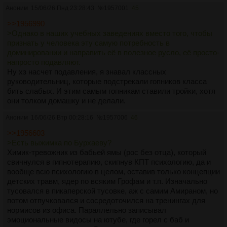
Аноним
15/06/26 Пнд 23:28:43
№
1957001
45
>>1956990
>Однако в наших учебных заведениях вместо того, чтобы
признать у человека эту самую потребность в
доминировании и направить её в полезное русло, её просто-
напросто подавляют.
Ну хз насчет подавления, я знавал классных
руководительниц, которые подстрекали гопников класса
бить слабых. И этим самым гопникам ставили тройки, хотя
они толком домашку и не делали.
Аноним
16/06/26 Втр 00:28:16
№
1957006
46
>>1956603
>Есть выжимка по Бурхаеву?
Химик-тревожник из бабьей ямы (рос без отца), который
свичнулся в гипнотерапию, скипнув КПТ психологию, да и
вообще всю психологию в целом, оставив только концепции
детских травм, ядер по всяким Грофам и т.п. Изначально
тусовался в пикаперской тусовке, аж с самим Амираном, но
потом отпучковался и сосредоточился на тренингах для
нормисов из офиса. Параллельно записывал
эмоциональные видосы на ютубе, где горел с баб и