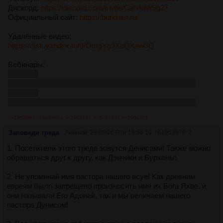
Дискорд:
https://discord.com/invite/Cah4dW9g27
Официальный сайт:
https://burkhan.ru/
Удалённые видео:
https://disk.yandex.ru/d/OmgYgJXbQKew3Q
Вебинары:
magnet:?
xt=urn:btih:735f556f6bfb358b5470f467a1959c07eea8d89a
magnet:?
xt=urn:btih:c5b59228626cbd4f512d0c2dac4a72fb1c26fbf1
>>1953892
>>1955621
>>1957517
>>1961457
>>1961601
Заповеди треда
Аноним
29/05/26 Птн 16:56:10
№
1953878
2
1. Посетители этого треда зовутся Денисами! Также можно
обращаться друг к другу, как Дэнчики и Бурханы!
2. Не упоминай имя пастора нашего всуе! Как древним
евреям было запрещено произносить имя их Бога Яхве, и
они называли Его Адонай, так и мы величаем нашего
пастора Дунисом!