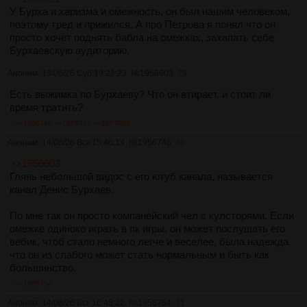
У Бурха и харизма и омежность, он был нашим человеком,
поэтому тред и прижился. А про Петрова я понял что он
просто хочет поднять бабла на омежках, захапать себе
Бурхаевскую аудиторию.
Аноним
13/06/26 Суб 19:22:23
№
1956603
29
Есть выжимка по Бурхаеву? Что он втирает, и стоит ли
время тратить?
>>1956746
>>1956757
>>1957006
Аноним
14/06/26 Вск 15:46:14
№
1956746
30
>>1956603
Глянь небольшой видос с его ютуб канала, называется
канал Денис Бурхаев.
По мне так он просто компанейский чел с кулсторями. Если
омежке одиноко играть в пк игры, он может послушать его
вебик, чтоб стало немного легче и веселее, была надежда
что он из слабого может стать нормальным и быть как
большинство.
>>1956754
Аноним
14/06/26 Вск 16:45:22
№
1956754
31