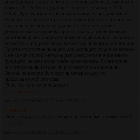
они не держат спину, у них нет женщины ни разу в жизни на
момент 22-25-30 лет (дальше-то может появиться 3/10
жена). Дунчик абсолютно не маменькин сынок, как омеги.
Наоборот, если посмотреть на его конфликтные отношения
с матерью, он скорее из группы детей-психопатов с
девиантным поведением, просто гораздо более умный и
начитанный, чем средний протестующий девиант школьного
возраста. С подросткового возраста к психиатру его водили.
Просто отсутствие пьющего или сидящего отца в сочетании
с не самой глупой матерью дало результат в виде такого
будущего, какое он смог себе организовать. Более тупой
или отпизженный отцом псих оказался бы в колонии.
Омеган не воевал был против матери и других
представителей системы.
(Я не тот, кого ты спрашивал)
>>1957331
>>1957350
Аноним
17/06/26 Срд 17:28:10
№
1957331
49
>>1957188
Окей, откуда он тогда столько про проблемы омежек знал?
>>1957352
Аноним
17/06/26 Срд 20:25:12
№
1957350
50