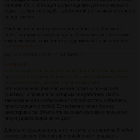
глюков
. Он с ней сидит целыми днями дома и никуда не
ходит, т.к. боится людей, такой крутой он только в интернете
перед компом.
Вообще, он попросту опасен для общества. Мне жаль
ребят, которые к нему попадают. Они зависают со своими
комплексами в этом болоте, подсаживаются на него. Это
длится годами.
>>1954510
>>1954530
Аноним
02/06/26 Втр 12:57:19
№
1954510
21
О нём можно бесконечно говорить, но толку мало. Его
хомячки не хотят признать себе, что они верят в задрота и
>>1954404
фрика, который за их счет живёт и самовыражается".
>начал впадать в маразм и манию величия. Рассказывать
про астрал, «подключенность к высшим сферам», что он
"Книга «Модель везения» — это
мечта Дениса о том, как
посланник небес, рождён с особой миссией.
можно паразитировать на ком-то и ничего самому не
Это нормальная реакция ума на попытку осмыслить
делать
.
"систему" и правила по которым она работает. Найти
закономерности и объяснения случайностям, событиям,
Мы на тот момент частично разделяли идеи, которые там
происходящим с тобой. Естественно через призму
описаны. Но, опробовав многое на себе, пришли к выводу,
шизотерики, т.к. объяснять законами физики и психуегии
что эти техники не работают, а только отрывают от
нихуя удовлетворения не даст.
реальной жизни. Тебе кажется, что ты знаешь уникальную
информацию и за счет этого ты круче других. Но это все
Довольно трудно верить в то, что мир это хаотичный набор
только виртуально, никакого отношения к жизни это не
атомов, где все абсолютно случайно и не придавать