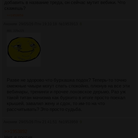
добавить в название треда, он сейчас мутит вебики. Что
https://arhivach.vc/thread/220423/
[#49] МЕЛИРОВАННАЯ
скажешь?
БРУХЛЯ
https://arhivach.vc/thread/218718/
[#48] Расово полноценный
>>1953959
https://arhivach.vc/thread/216156/
[#47] Ликеро-водочный
Аноним
29/05/26 Птн 19:10:18
№
1953913
8
https://arhivach.vc/thread/214117/
[#46]
8Кб, 225x225
Гастроэнтерологический
https://arhivach.vc/thread/212788/
[#45] Уфимский НЛП-
фистинг
https://arhivach.vc/thread/210507/
[#44] Мочевой
https://arhivach.vc/thread/209553/
[#43] Духовный
https://arhivach.vc/thread/208347/
[#42] Жидовский
https://arhivach.vc/thread/202253/
[#41] Водопадный.
Нирваный. Твой
Разве не здорово что бурхашка подох? Теперь-то точно
https://arhivach.vc/thread/202252/
[#40] Трансперсональный.
омежные чмыри могут спать спокойно, плюнув на все эти
Бардовый. Твой
вебинары, тренинги и прочее лоховское дерьмо. Раз уж
https://arhivach.vc/thread/197551/
[#39] Нейрологический.
такой титан мачизма как бурхито в итоге просто поехал
Контурный. Твой
крышей, завалил жену и сдох, то им-то на что
https://arhivach.vc/thread/193488/
[#38] Деловой
рассчитывать? Это просто судьба.
https://arhivach.vc/thread/184482/
[#37] Стильный. Модный.
Молодёжный
https://arhivach.vc/thread/184321/
[#36] Нормальный
Аноним
29/05/26 Птн 21:41:51
№
1953959
9
https://arhivach.vc/thread/180201/
[#35] Вкусный
>>1953892
https://arhivach.vc/thread/178426/
[#34] Изысканный
Нет, я против