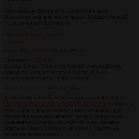
https://arhivach.vc/thread/176458/
[#33] Солнцеликий
https://arhivach.vc/thread/172981/
[#32] ВОЗРОЖДЕННЫЙ ИЗ
Алсо завтра в 10:00 по МСК состоится 4-я часть
ПЕПЛА
бесплатного вебинара про отношения. Ведущие: МихаиД
https://arhivach.vc/thread/167232/
[#31] Завистливый
Петров и Артур Габдрахманов
https://arhivach.vc/thread/162770/
[#30] Пучеглазый
https://arhivach.vc/thread/159386/
[#29] Вооружённый
https://burkhan.ru/webinar117/
https://arhivach.vc/thread/157571/
[#28] Высокоранговый
https://arhivach.vc/thread/155204/
[#27] Сёрбающий
>>1953984
https://arhivach.vc/thread/152372/
[#26] Без названия
Аноним
29/05/26 Птн 21:42:23
№
1953960
10
https://m2ch.hk/psy/res/580438.html
[#25] Белосахибский
https://m2ch.hk/psy/res/572757.html
[#24] Депрессивный
Послушал
>>1953883
https://m2ch.hk/psy/res/563078.html
[#23] Проработанный
В конце Михаил Петров такой говорит, типа на Дениса
https://m2ch.hk/psy/res/553761.html
[#22] Блатной
темные силы напали потому что у него не было
https://arhivach.vc/thread/130118/
[#21] Похуистический
православной защиты... Найс психолог...
https://arhivach.vc/thread/126878/
[#20] Бессмысленный
Аноним
29/05/26 Птн 21:48:37
№
1953964
11
https://arhivach.vc/thread/123133/
[#19] Лженаучный
https://arhivach.vc/thread/119690/
[#18] Совершеннолетний
А еще в тему наброшу. Если посмотреть данное видео
https://arhivach.vc/thread/118682/
[#17] Скорбящий
https://www.youtube.com/watch?v=68sWbt8gRNc
то
[РАСКРЫТЬ]
https://arhivach.vc/thread/115114/
[#16] Похмельный
очень хорошо прослеживается стайл силовиков, когда
https://arhivach.vc/thread/112244/
[#15] Умиротворённый
заставляют на камеру записать "нужную" информацию
https://arhivach.vc/thread/105170/
[#14] Счастья тред
(извинения всякие итд.) кто знает тот знает, как такие
https://arhivach.vc/thread/104889/
[#13] Терапевтичного смеха
видосы выглядят. Особенно как глазки с тревогой на
тред
оператора посматривают.
https://arhivach.vc/thread/100862/
[#12] Терпение и труд всё