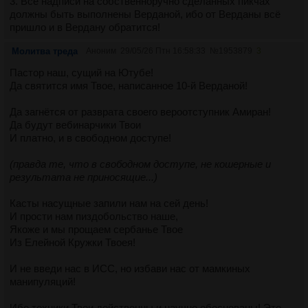
3. Все надписи на собственноручно сделанных пикчах
должны быть выполнены Верданой, ибо от Верданы всё
пришло и в Вердану обратится!
Молитва треда
Аноним
29/05/26 Птн 16:58:33
№
1953879
3
Пастор наш, сущий на Ютубе!
Да святится имя Твое, написанное 10-й Верданой!
Да загнётся от разврата своего вероотступник Амиран!
Да будут вебинарчики Твои
И платно, и в свободном доступе!
(правда те, что в свободном доступе, не кошерные и
результата не приносящие...)
Касты насущные запили нам на сей день!
И прости нам пиздобольство наше,
Якоже и мы прощаем сербанье Твое
Из Елейной Кружки Твоея!
И не введи нас в ИСС, но избави нас от мамкиных
манипуляций!
Ибо техники Твои действенны и научно обоснованы! Это