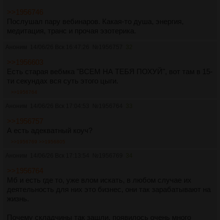
>>1956746
Послушал пару вебинаров. Какая-то душа, энергия,
медитация, транс и прочая эзотерика.
Аноним
14/06/26 Вск 16:47:26
№
1956757
32
>>1956603
Есть старая вебмка "ВСЕМ НА ТЕБЯ ПОХУЙ", вот там в 15-
ти секундах вся суть этого цыги.
>>1956764
Аноним
14/06/26 Вск 17:04:53
№
1956764
33
>>1956757
А есть адекватный коуч?
>>1956769
>>1956805
Аноним
14/06/26 Вск 17:13:54
№
1956769
34
>>1956764
Мб и есть где то, уже влом искать, в любом случае их
деятельность для них это бизнес, они так зарабатывают на
жизнь.
Почему складчины так зашли, появилось очень много