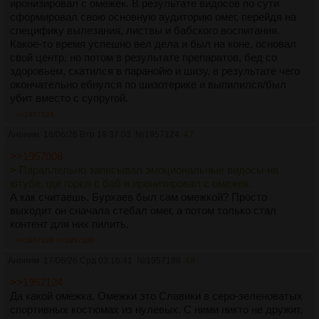
иронизировал с омежек. В результате видосов по сути
сформировал свою основную аудиторию омег, перейдя на
специфику вылезания, листвы и бабского воспитания.
Какое-то время успешно вел дела и был на коне, основал
свой центр, но потом в результате препаратов, бед со
здоровьем, скатился в паранойю и шизу, в результате чего
окончательно ебнулся по шизотерике и выпилился/был
убит вместо с супругой.
>>1957124
Аноним
16/06/26 Втр 18:37:03
№
1957124
47
>>1957006
> Параллельно записывал эмоциональные видосы на
ютубе, где горел с баб и иронизировал с омежек.
А как считаешь, Бурхаев был сам омежкой? Просто
выходит он сначала стебал омег, а потом только стал
контент для них пилить.
>>1957188
>>1957350
Аноним
17/06/26 Срд 03:16:41
№
1957188
48
>>1957124
Да какой омежка. Омежки это Славики в серо-зеленоватых
спортивных костюмах из нулевых. С ними никто не дружит,