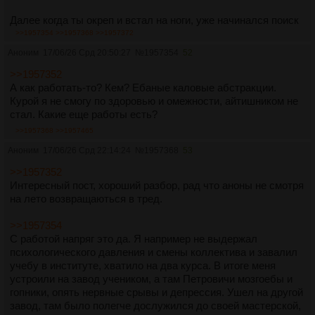
Далее когда ты окреп и встал на ноги, уже начинался поиск
"пригодной бабы".
>>1957354
>>1957368
>>1957372
Аноним
17/06/26 Срд 20:50:27
№
1957354
52
>>1957352
А как работать-то? Кем? Ебаные каловые абстракции.
Курой я не смогу по здоровью и омежности, айтишником не
стал. Какие еще работы есть?
>>1957368
>>1957465
Аноним
17/06/26 Срд 22:14:24
№
1957368
53
>>1957352
Интересный пост, хороший разбор, рад что аноны не смотря
на лето возвращаються в тред.
>>1957354
С работой напряг это да. Я например не выдержал
психологического давления и смены коллектива и завалил
учебу в институте, хватило на два курса. В итоге меня
устроили на завод учеником, а там Петровичи мозгоебы и
гопники, опять нервные срывы и депрессия. Ушел на другой
завод, там было полегче дослужился до своей мастерской,