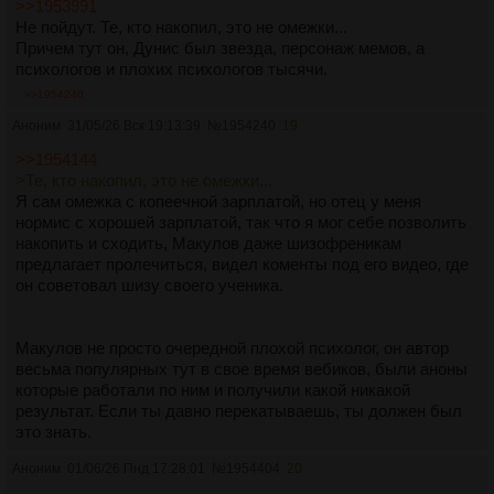
>>1953991
Не пойдут. Те, кто накопил, это не омежки...
Причем тут он, Дунис был звезда, персонаж мемов, а
психологов и плохих психологов тысячи.
>>1954240
Аноним
31/05/26 Вск 19:13:39
№
1954240
19
>>1954144
>Те, кто накопил, это не омежки...
Я сам омежка с копеечной зарплатой, но отец у меня
нормис с хорошей зарплатой, так что я мог себе позволить
накопить и сходить, Макулов даже шизофреникам
предлагает пролечиться, видел коменты под его видео, где
он советовал шизу своего ученика.
Макулов не просто очередной плохой психолог, он автор
весьма популярных тут в свое время вебиков, были аноны
которые работали по ним и получили какой никакой
результат. Если ты давно перекатываешь, ты должен был
это знать.
Аноним
01/06/26 Пнд 17:28:01
№
1954404
20