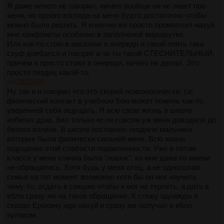
Я даже нечего не говорил, ничего вообще он не знает про
меня, но одного взгляда на меня будто достаточно чтобы
можно было решить. Я конечно же просто промолчал нахуй
мне конфликты особенно в заполненой маршрутке.
Или как-то стою в магазине в очереди и такой опять таки
скуф доебался и говорит а че ты такой СТЕСНИТЕЛЬНЫЙ,
причем я просто стоял в очереди, ничего не делал. Это
просто пиздец какой-то.
>>1922809
Ну так я и говорил что это скорей психологически, т.е.
физический контакт в учебном бою может помочь как-то
уверенней себя ощущать. Я всю свою жизнь в школе
избегал драк, бил только если совсем уж меня доводили до
белого коленя. В школе постоянно пиздили мальчики
которые были физически сильней меня. Всю жизнь
ощущение этой слабости подавленности. Уже в пятом
классе у меня кличка была "лошок", ко мне даже по имени
не обращались. Хотя будь у меня отец, а не однополая
семья на тот момент возможно хотя бы он мог научить
чему-то, отдать в секцию чтобы я мог не терпеть, а дать в
ебло сразу же на такое обращение. К слову однажды я
сказал Ерохину иди нахуй и сразу же получил в ебло
кулаком.