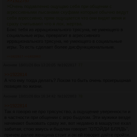
>>1922757
>Очень подавленно ощущаю себя при общении с
агрессивными лысанами скуфами которые обычно ведут
себя агрессивно, прям ощущается что они видят меня и
сразу считывают что я лох, жертва.
Бокс тебя из иррационального трясуна, не умеющего в
социальные игры, превратит в агрессивного
иррационального трясуна, не умеющего в социальные
игры. То есть сделает более дисфункциональным.
>>1922817
>>1922863
Аноним
18/01/26 Вск 13:20:05
№
1922817
77
>>1922814
А что ему тогда делать? Лохом то быть очень проигрышная
позиция по жизни.
Аноним
18/01/26 Вск 16:34:42
№
1922863
78
>>1922814
Так я говорю не про трясунство, а ощущение уверенности и
в частности при общении с агро быдлом. Эти мужики везде
начинают быковать сразу же, вот недавно в машрутке ехал
забитая, стою жмусь и быдлан говорит "ОТОЙДИ БЛЯДЬ",
причем далее женщина стоит и он ей говорит дайте пройти.