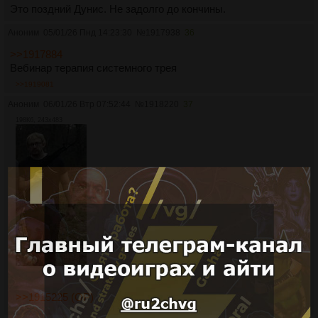
Это поздний Дунис. Не задолго до кончины.
Аноним
05/01/26 Пнд 14:23:30
№
1917938
36
>>1917884
Вебинар терапия системного трея
>>1919081
Аноним
06/01/26 Втр 07:52:44
№
1918220
37
198Кб, 243x483
>>1915225 (OP)