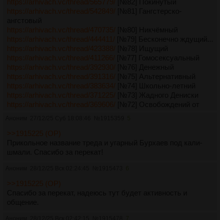
https://arhivach.vc/thread/565779/
[№82] Покинутый
https://arhivach.vc/thread/542849/
[№81] Гангстерско-
ангстовый
https://arhivach.vc/thread/470735/
[№80] Никчёмный
https://arhivach.vc/thread/444411/
[№79] Бесконечно ждущий...
https://arhivach.vc/thread/423388/
[№78] Ищущий
https://arhivach.vc/thread/411266/
[№77] Гомосексуальный
https://arhivach.vc/thread/392930/
[№76] Денежный
https://arhivach.vc/thread/391316/
[№75] Альтернативный
https://arhivach.vc/thread/383634/
[№74] Школьно-летний
https://arhivach.vc/thread/371225/
[№73] Жадного Дениски
https://arhivach.vc/thread/369606/
[№72] Освобождений от
социального программирования имени В.Макулова
Аноним
27/12/25 Суб 18:08:46
№
1915359
5
https://arhivach.vc/thread/367704/
[№71] Фундаментально-
Самооценочный имени В.Макулова
>>1915225 (OP)
https://arhivach.vc/thread/365842/
[№70] Юбилейный.
Прикольное название треда и угарный Бурхаев под кали-
Прокрастинирующий. Твой
шмали. Спасибо за перекат!
https://arhivach.vc/thread/356484/
[№69] Сексуально
Аноним
28/12/25 Вск 02:24:45
№
1915473
6
Невоздержанный
https://arhivach.vc/thread/350056/
[№68] им. О.А. Втулкиной
>>1915225 (OP)
https://arhivach.vc/thread/348070/
[№67] Спокойный
Спасибо за перекат, надеюсь тут будет активность и
https://2ch.hk/psy/arch/2018-03-07/res/855603.html
[№66]
общение.
Эпичный
https://arhivach.vc/thread/310311/
[№65] Оперативно-
Аноним
28/12/25 Вск 02:42:15
№
1915478
7