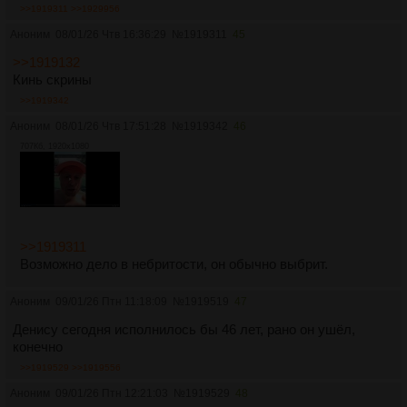
>>1919311
>>1929956
Аноним
08/01/26 Чтв 16:36:29
№
1919311
45
>>1919132
Кинь скрины
>>1919342
Аноним
08/01/26 Чтв 17:51:28
№
1919342
46
707Кб, 1920x1080
>>1919311
Возможно дело в небритости, он обычно выбрит.
Аноним
09/01/26 Птн 11:18:09
№
1919519
47
Денису сегодня исполнилось бы 46 лет, рано он ушёл,
конечно
>>1919529
>>1919556
Аноним
09/01/26 Птн 12:21:03
№
1919529
48