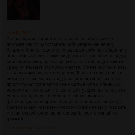
>>1922350
А я вот думаю записаться на реальный бокс, может
поможет как-то чувствовать себя уверенней перед
быдлом. Очень подавленно ощущаю себя при общении с
агрессивными лысанами скуфами которые обычно ведут
себя агрессивно, прям ощущается что они видят меня и
сразу считывают что я лох, жертва. Может оно так и есть
т.к. я выгляжу очень молодо для 30 лет по сравнению с
ними, и не лысею, и взгляд у меня женственный слегка,
просто такая траповатая внешность вкупе с длинными
волосами. Но я знаю что вся эта их уверенность растает
если дать один раз в ебло или как-то проявить
физическую силу против них (по надобности конечно).
Как-то как мужик низким голосом громко не могу говорить,
у меня мягкий голос, но не женский, просто мягкий не
громкий.
>>1922809
>>1922814
>>1923108