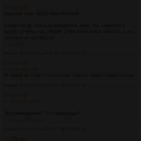
>>1917220
бурхаев-тред №101 обдолбанный
и либо он тут реально накидался, либо, как отметили в
одном из прошлых тредов, у них была юмор-минутка, а это
вырвано из контекста))
>>1917874
Аноним
05/01/26 Пнд 06:30:25
№
1917874
33
>>1917691
>юмор-минутка
И рядом не стоит с его ранним творчеством в плане юмора.
Аноним
05/01/26 Пнд 08:34:23
№
1917884
34
>>1917145
>>1915225 (OP)
Это нейродунчик? Что происходи?
>>1917892
>>1917938
Аноним
05/01/26 Пнд 09:24:17
№
1917892
35
>>1917884