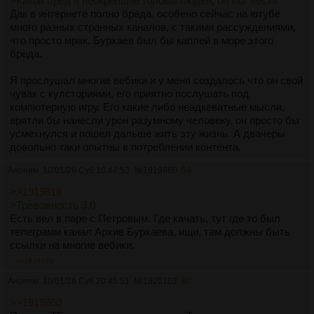
>Какой бред в неокрепшие головы людей, он мог нести
Дак в интернете полно бреда, особено сейчас на ютубе
много разных странных каналов, с такими рассуждениями,
что просто мрак. Бурхаев был бы каплей в море этого
бреда.
Я прослушал многие вебики и у меня создалось что он свой
чувак с кулсториями, его приятно послушать под
компютерную игру. Его какие либо неадкеватные мысли,
врятли бы нанесли урон разумному человеку, он просто бы
усмехнулся и пошел дальше жить эту жизнь. А двачеры
довольно таки опытны в потреблении контента.
Аноним
10/01/26 Суб 10:47:53
№
1919860
59
>>1919818
>Тревожность 3.0
Есть вел в паре с Петровым. Где качать, тут где то был
телеграмм канал Архив Бурхаева, ищи, там должны быть
ссылки на многие вебики.
>>1920103
Аноним
10/01/26 Суб 20:45:51
№
1920103
60
>>1919860