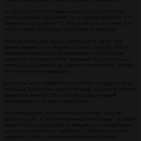
И сразу после вот что происходило. Если воспитатель/
учитель говорил: "ты плохой", то ты уже воспринимал это
буквально и абсолютно. То есть не как чье-то мнение, а то,
что ты плохой: а) в целом, б) для всех, в) навсегда.
Плюс на минус даёт минус. Поэтому если такого тебя
начать хвалить, то ты внутри всё равно "плохой", просто
которому значимые другие разрешили в этой ситуации
ненадолго чувствовать себя "хорошим". И ты пытаешься
купить у них абонемент на хорошее самочувствие, угождая
им и соответствуя ожиданиям.
В итоге ты начал принимать на свой счёт и страдать как от
реальных "воспитательниц/учительниц", так и от их образов
(цифровых копий) у себя в голове, перед которыми
оправдывался и пытался переспорить.
Ты спроецировал этого маленького "плохого" себя на
взрослого себя, а "воспитательницу/учительницу" на людей
вокруг. И вот уже взрослый ты ожидаешь от них критики и
пытаешься получить их одобрение. Страдаешь и внутри
наедине с собой, и снаружи при общении с людьми.