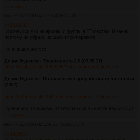
>>1920617
Аноним
12/01/26 Пнд 10:03:50
№
1920617
65
>>1920233
Короче, ссылки на архивы и группы в ТГ мертвы. Именно
поэтому их убрали из шапки при перекоте.
Но я нашел вот это:
Денис Бурхаев - Тревожность 2.0 (03.09.17)
https://rutube.ru/plst/1369266/?utm_source=chatgpt.com
Денис Бурхаев - Полная схема проработки тревожности
(2022)
https://rutube.ru/plst/1361653/?utm_source=chatgpt.com
Правильно я понимаю, что вторая ссыль и есть версия 3.0?
>>1920641
Аноним
12/01/26 Пнд 11:48:20
№
1920641
66
>>1920617
>Правильно я понимаю, что вторая ссыль и есть версия