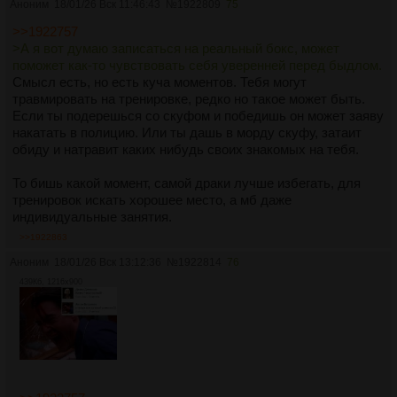
Аноним
18/01/26 Вск 11:46:43
№
1922809
75
>>1922757
>А я вот думаю записаться на реальный бокс, может
поможет как-то чувствовать себя уверенней перед быдлом.
Смысл есть, но есть куча моментов. Тебя могут
травмировать на тренировке, редко но такое может быть.
Если ты подерешься со скуфом и победишь он может заяву
накатать в полицию. Или ты дашь в морду скуфу, затаит
обиду и натравит каких нибудь своих знакомых на тебя.
То бишь какой момент, самой драки лучше избегать, для
тренировок искать хорошее место, а мб даже
индивидуальные занятия.
>>1922863
Аноним
18/01/26 Вск 13:12:36
№
1922814
76
439Кб, 1216x900