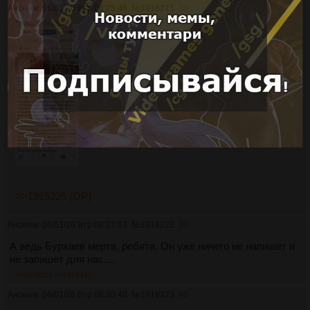
Аноним
06/01/26 Втр 08:25:46
№
1918221
38
584Кб, 591x1280
>>1915225 (OP)
Аноним
06/01/26 Втр 08:27:53
№
1918222
39
А ведь Бурхаев мертв, ребята. Он уже ничего не напишет и
не запишет для нас....
>>1918223
>>1918341
Аноним
06/01/26 Втр 08:30:40
№
1918223
40