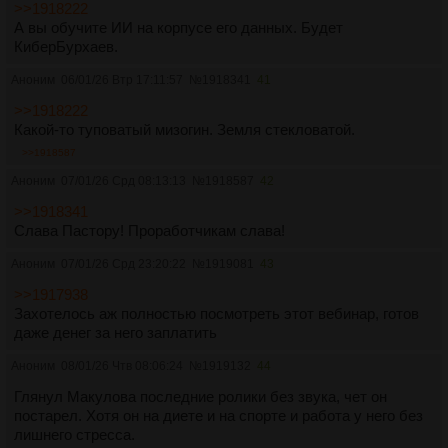
>>1918222
А вы обучите ИИ на корпусе его данных. Будет
КиберБурхаев.
Аноним
06/01/26 Втр 17:11:57
№
1918341
41
>>1918222
Какой-то туповатый мизогин. Земля стекловатой.
>>1918587
Аноним
07/01/26 Срд 08:13:13
№
1918587
42
>>1918341
Слава Пастору! Проработчикам слава!
Аноним
07/01/26 Срд 23:20:22
№
1919081
43
>>1917938
Захотелось аж полностью посмотреть этот вебинар, готов
даже денег за него заплатить
Аноним
08/01/26 Чтв 08:06:24
№
1919132
44
Глянул Макулова последние ролики без звука, чет он
постарел. Хотя он на диете и на спорте и работа у него без
лишнего стресса.