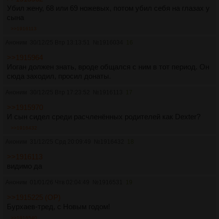
https://arhivach.vc/thread/167232/
[#31] Завистливый
Убил жену, 68 или 69 ножевых, потом убил себя на глазах у
https://arhivach.vc/thread/162770/
[#30] Пучеглазый
сына
https://arhivach.vc/thread/159386/
[#29] Вооружённый
>>1916113
https://arhivach.vc/thread/157571/
[#28] Высокоранговый
https://arhivach.vc/thread/155204/
[#27] Сёрбающий
Аноним
30/12/25 Втр 13:13:51
№
1916034
16
https://arhivach.vc/thread/152372/
[#26] Без названия
>>1915964
https://m2ch.hk/psy/res/580438.html
[#25] Белосахибский
Иоган должен знать, вроде общался с ним в тот период. Он
https://m2ch.hk/psy/res/572757.html
[#24] Депрессивный
сюда заходил, просил донаты.
https://m2ch.hk/psy/res/563078.html
[#23] Проработанный
https://m2ch.hk/psy/res/553761.html
[#22] Блатной
Аноним
30/12/25 Втр 17:23:52
№
1916113
17
https://arhivach.vc/thread/130118/
[#21] Похуистический
https://arhivach.vc/thread/126878/
[#20] Бессмысленный
>>1915970
https://arhivach.vc/thread/123133/
[#19] Лженаучный
И сын сидел среди расчленённых родителей как Dexter?
https://arhivach.vc/thread/119690/
[#18] Совершеннолетний
>>1916432
https://arhivach.vc/thread/118682/
[#17] Скорбящий
Аноним
31/12/25 Срд 20:09:49
№
1916432
18
https://arhivach.vc/thread/115114/
[#16] Похмельный
https://arhivach.vc/thread/112244/
[#15] Умиротворённый
>>1916113
https://arhivach.vc/thread/105170/
[#14] Счастья тред
видимо да
https://arhivach.vc/thread/104889/
[#13] Терапевтичного смеха
тред
Аноним
01/01/26 Чтв 02:04:49
№
1916531
19
https://arhivach.vc/thread/100862/
[#12] Терпение и труд всё
>>1915225 (OP)
перетрут
Бурхаев-тред, с Новым годом!
https://arhivach.vc/thread/96385/
[#11] О целевой аудитории и
самокритике
>>1916540