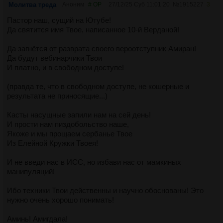
Молитва треда
Аноним
# OP
27/12/25 Суб 11:01:20
№
1915227
3
Пастор наш, сущий на Ютубе!
Да святится имя Твое, написанное 10-й Верданой!
Да загнётся от разврата своего вероотступник Амиран!
Да будут вебинарчики Твои
И платно, и в свободном доступе!
(правда те, что в свободном доступе, не кошерные и
результата не приносящие...)
Касты насущные запили нам на сей день!
И прости нам пиздобольство наше,
Якоже и мы прощаем сербанье Твое
Из Елейной Кружки Твоея!
И не введи нас в ИСС, но избави нас от мамкиных
манипуляций!
Ибо техники Твои действенны и научно обоснованы! Это
нужно очень хорошо понимать!
Аминь! Амигдала!