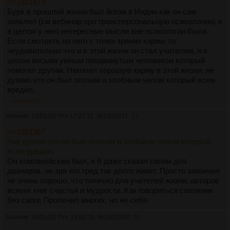
>>1921873
Бурх в прошлой жизни был йогом в Индии как он сам
заявлял (см вебинар про трансперсональную психологию) и
в целом у него интересные мысли вне психологии были.
Если смотреть на него с точки зрения кармы то
неудивительно что и в этой жизни он стал учителем, и в
целом весьма умным продвинутым человеком который
помогал другим. Накопил хорошую карму в этой жизни, не
думаю что он был плохим и злобным челом который всем
вредил.
>>1922071
Аноним
15/01/26 Чтв 17:27:11
№
1922071
71
>>1921967
>не думаю что он был плохим и злобным челом который
всем вредил.
Он компанейским был, я б даже сказал своим для
двачеров, не зря его тред так долго живет. Просто закончил
не очень хорошо, что типично для учителей жизни, авторов
всяких книг счастья и мудрости. Как говориться сапожник
без сапог. Пролечил многих, но не себя.
Аноним
16/01/26 Птн 15:02:35
№
1922350
72