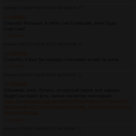
https://arhivach.vc/thread/92321/
[#10] Юбилейный
Аноним
01/01/26 Чтв 03:00:23
№
1916540
20
https://arhivach.vc/thread/86409/
[#9] Разоблачающий
https://arhivach.vc/thread/83551/
[#8] Успешный
>>1916531
https://arhivach.vc/thread/77725/
[#7] Весенне-обострённый
Спасибо большое, и тебя с наступившим, анон! Будь
https://arhivach.vc/thread/69400/
[#6] Воздержанный
счастлив!
https://arhivach.vc/thread/60479/
[#5] Антихаосно-
>>1916548
антидрочерный
Аноним
01/01/26 Чтв 04:44:25
№
1916548
21
https://arhivach.vc/thread/58214/
[#4] Новогодний счастливый
https://arhivach.vc/thread/47398/
[#3]
>>1916540
https://arhivach.vc/thread/47553/
[#2]
Спасибо, я был бы гораздо счатливее, еслиб не шиза.
https://arhivach.vc/thread/39222/
[первый нах]
>>1916554
Аноним
01/01/26 Чтв 05:48:06
№
1916554
22
>>1916548
Обнимаю, анон. Лечись, не опускай лапки, всё хорошо
будет) интернет есть, кинчик посмотри новогодний
https://ru.wikipedia.org/wiki/%D0%9F%D0%B0%D0%B4%D0%
B0%D1%8E%D1%89%D0%B5%D0%B5_%D0%BD%D0%B5%
D0%B1%D0%BE
>>1916564
Аноним
01/01/26 Чтв 08:43:12
№
1916564
23