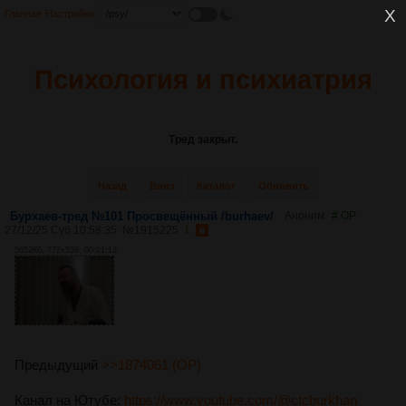
Главная
Настройки
Психология и психиатрия
Тред закрыт.
Назад
Вниз
Каталог
Обновить
Бурхаев-тред №101 Просвещённый /burhaev/
Аноним
# OP
27/12/25 Суб 10:58:35
№
1915225
1
5652Кб, 772x538, 00:01:13
Предыдущий
>>1874061 (OP)
Канал на Ютубе:
https://www.youtube.com/@ctcburkhan