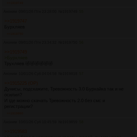
>>1919749
Аноним
09/01/26 Птн 23:28:00
№
1919749
55
>>1919747
Бурхляев
>>1919750
Аноним
09/01/26 Птн 23:34:32
№
1919750
56
>>1919749
>Бурхляев
Трухляев 🤣🤣🤣🤣🤣🤣
Аноним
10/01/26 Суб 04:04:58
№
1919818
57
>>1915225 (OP)
Дунисы, подскажите, Тревожность 3.0 Бурхайка так и не
осилил?
И где можно скачать Тревожность 2.0 без смс и
регистрации?
>>1919860
Аноним
10/01/26 Суб 10:45:59
№
1919859
58
>>1919583