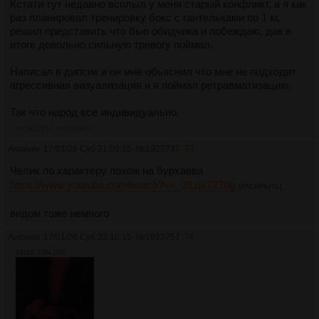
Кстати тут недавно всплыл у меня старый конфликт, а я как
раз планировал тренировку бокс с гантельками по 1 кг,
решил представить что бью обидчика и побеждаю, дак в
итоге довольно сильную тревогу поймал.
Написал в дипсик и он мне обьяснил что мне не подходит
агрессивная визуализация и я поймал ретравматизацию.
Так что народ все индивидуально.
>>1922757
>>1929957
Аноним
17/01/26 Суб 21:09:15
№
1922737
73
Челик по характеру похож на бурхаева
https://www.youtube.com/watch?v=_2lLqx7270g
[РАСКРЫТЬ]
видом тоже немного
Аноним
17/01/26 Суб 23:10:15
№
1922757
74
241Кб, 720x1000