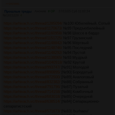
>>1915481
Прошлые треды
Аноним
# OP
27/12/25 Суб 11:02:24
№
1915228
4
https://arhivach.vc/thread/1285094/
№100 Юбилейный. Сотый
https://arhivach.vc/thread/1170673/
№99 Предъюбилейный
https://arhivach.vc/thread/1160958/
№98 Шоссе в бардо
https://arhivach.vc/thread/1151725/
№97 Грузинский
https://arhivach.vc/thread/1148842/
№96 Мёртвый
https://arhivach.vc/thread/1148746/
№95 Последний
https://arhivach.vc/thread/1148292/
№94 Пустой
https://arhivach.vc/thread/1138065/
№93 Мудрый
https://arhivach.vc/thread/1040918/
№92 Крутой
https://arhivach.vc/thread/993747/
[№91] Молодой
https://arhivach.vc/thread/890895/
[№90] Бородатый
https://arhivach.vc/thread/872500/
[№89] Аналоговый
https://arhivach.vc/thread/832382/
[№88] Собранный
https://arhivach.vc/thread/791796/
[№87] Пузатый
https://arhivach.vc/thread/714158/
[№86] Комбэчный
https://arhivach.vc/thread/683018/
[№85] Очередной
https://arhivach.vc/thread/638514/
[№84] Сепарационно-
сепаратистский
https://arhivach.vc/thread/571673/
[№83] /burhaev/