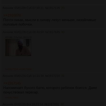
Думаешь, что ты один такой, а остальные нормальные. При
Аноним
03/01/26 Суб 07:38:21
№
1917135
29
этом остальные думают точно так же.
>>1916878
Вслух об этом говорить не принято. Почему? Ну потому что
Почти никак, мысли в голову лезут меньше, назойливые
тебе запретили обсуждать свои чувства и сказали, что это
половые побочки.
стыдно/глупо/плохо.
Аноним
03/01/26 Суб 08:44:58
№
1917145
30
Рука сама тянется нажать на кнопку
https://makulov.com/ya
,
4653Кб, 776x516, 00:01:02
потому что ты понимаешь, что я знаю, о чем говорю.
>>1917220
>>1917884
Аноним
03/01/26 Суб 14:14:38
№
1917220
31
>>1917145
Напоминает бухого батю, которого ребенок боится. Даже
почуствовал перегар.
>>1917691
Аноним
04/01/26 Вск 18:22:14
№
1917691
32