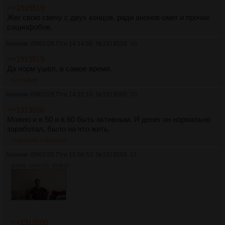
>>1919519
Жег свою свечу с двух концов, ради анонов-омег и прочих
социофобов.
Аноним
09/01/26 Птн 14:14:06
№
1919556
49
>>1919519
Да норм ушёл, в самое время.
>>1919560
Аноним
09/01/26 Птн 14:32:10
№
1919560
50
>>1919556
Можно и в 50 и в 60 быть активным. И денег он нормально
заработал, было на что жить.
>>1919566
>>1919583
Аноним
09/01/26 Птн 15:06:53
№
1919566
51
1142Кб, 1280x720, 00:00:07
>>1919560