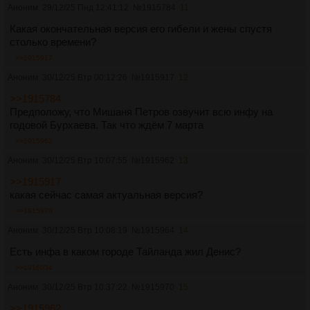
https://arhivach.vc/thread/218718/
[#48] Расово полноценный
Аноним
29/12/25 Пнд 12:41:12
№
1915784
11
https://arhivach.vc/thread/216156/
[#47] Ликеро-водочный
https://arhivach.vc/thread/214117/
[#46]
Какая окончательная версия его гибели и жены спустя
Гастроэнтерологический
столько времени?
https://arhivach.vc/thread/212788/
[#45] Уфимский НЛП-
>>1915917
фистинг
Аноним
30/12/25 Втр 00:12:26
№
1915917
12
https://arhivach.vc/thread/210507/
[#44] Мочевой
https://arhivach.vc/thread/209553/
[#43] Духовный
>>1915784
https://arhivach.vc/thread/208347/
[#42] Жидовский
Предположу, что Мишаня Петров озвучит всю инфу на
https://arhivach.vc/thread/202253/
[#41] Водопадный.
годовой Бурхаева. Так что ждём 7 марта
Нирваный. Твой
>>1915962
https://arhivach.vc/thread/202252/
[#40] Трансперсональный.
Бардовый. Твой
Аноним
30/12/25 Втр 10:07:55
№
1915962
13
https://arhivach.vc/thread/197551/
[#39] Нейрологический.
>>1915917
Контурный. Твой
какая сейчас самая актуальная версия?
https://arhivach.vc/thread/193488/
[#38] Деловой
https://arhivach.vc/thread/184482/
[#37] Стильный. Модный.
>>1915970
Молодёжный
Аноним
30/12/25 Втр 10:08:19
№
1915964
14
https://arhivach.vc/thread/184321/
[#36] Нормальный
https://arhivach.vc/thread/180201/
[#35] Вкусный
Есть инфа в каком городе Тайланда жил Денис?
https://arhivach.vc/thread/178426/
[#34] Изысканный
>>1916034
https://arhivach.vc/thread/176458/
[#33] Солнцеликий
Аноним
30/12/25 Втр 10:37:22
№
1915970
15
https://arhivach.vc/thread/172981/
[#32] ВОЗРОЖДЕННЫЙ ИЗ
ПЕПЛА
>>1915962