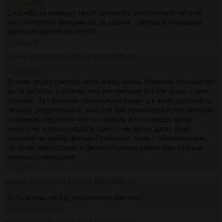
>>1916554
Спасибо за наводку текст прочитал, интересный, но я не
могу смотреть фильмы из за апатии, смотрю в основном
короткие ролики на ютубе.
>>1916578
Аноним
01/01/26 Чтв 10:35:17
№
1916578
24
>>1916564
Я тоже редко смотрю, хоть и без шизы. Времени обычно нет
из-за работы, а сейчас мне интереснее тут. Не знаю, с чем
связано. Тут близкие по культуре люди, а в кино далёкие, и
не могу отделаться от мыслей про режиссера и про актеров,
что режиссёр хотел что-то сказать и что актеры ваще
ничего не хотели сказать, просто им денег дали. Ещё
похожий по вайбу фильм Прибытие, тоже с обнимашками,
но он не новогодний, и Джентельмены удачи наш старый -
немного новогодний
>>1917112
Аноним
02/01/26 Птн 12:37:26
№
1916878
25
Есть аноны на АД, расскажите как оно?
>>1917116
>>1917135