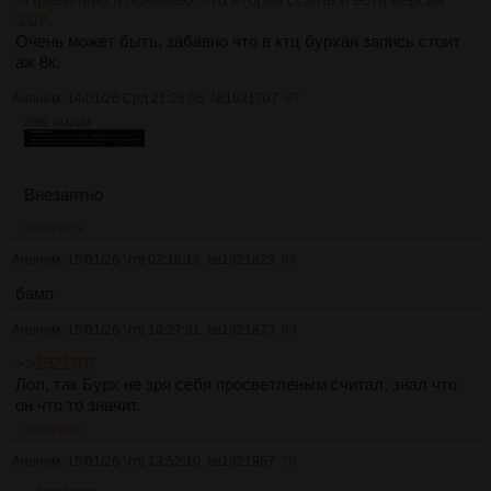
3.0?
Очень может быть, забавно что в ктц бурхан запись стоит
аж 8к.
Аноним
14/01/26 Срд 21:28:06
№
1921707
67
26Кб, 843x124
Внезаптно
>>1921873
Аноним
15/01/26 Чтв 02:18:16
№
1921823
68
бамп
Аноним
15/01/26 Чтв 10:27:31
№
1921873
69
>>1921707
Лол, так Бурх не зря себя просветленым считал, знал что
он что то значит.
>>1921967
Аноним
15/01/26 Чтв 13:52:10
№
1921967
70