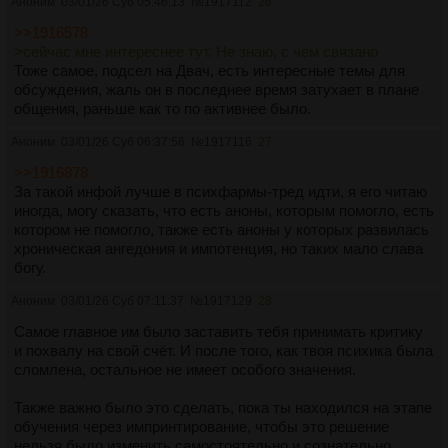
Аноним
03/01/26 Суб 05:46:13
№
1917112
26
>>1916578
>сейчас мне интереснее тут. Не знаю, с чем связано
Тоже самое, подсел на Двач, есть интересные темы для
обсуждения, жаль он в последнее время затухает в плане
общения, раньше как то по активнее было.
Аноним
03/01/26 Суб 06:37:56
№
1917116
27
>>1916878
За такой инфой лучше в психфармы-тред идти, я его читаю
иногда, могу сказать, что есть аноны, которым помогло, есть
котором не помогло, также есть аноны у которых развилась
хроническая ангедония и импотенция, но таких мало слава
богу.
Аноним
03/01/26 Суб 07:11:37
№
1917129
28
Самое главное им было заставить тебя принимать критику
и похвалу на свой счёт. И после того, как твоя психика была
сломлена, остальное не имеет особого значения.
Также важно было это сделать, пока ты находился на этапе
обучения через импринтирование, чтобы это решение
нельзя было изменить самостоятельно и сознательно.