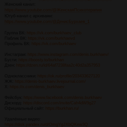
Женский канал:
https://www.youtube.com/@ЖенскаяПсихотерапия
Ютуб-канал с архивами:
https://www.youtube.com/@ДенисБурхаев_1
Группа ВК:
https://vk.com/burkhaev_club
Паблик ВК:
https://vk.com/burkhaevd
Профиль ВК:
https://vk.com/burkhaev
Инстаграм:
https://www.instagram.com/denis.burkhaev/
Бусти:
https://boosty.to/burkhan
Дзен:
https://dzen.ru/id/64af7238faa2c40d2a357953
Одноклассники:
https://ok.ru/profile/203433627120
ЖЖ:
https://denis-burkhaev.livejournal.com/
X:
https://x.com/denis_burkhaev
Фейсбук:
https://www.facebook.com/denis.burkhaev
Дискорд:
https://discord.com/invite/Cah4dW9g27
Официальный сайт:
https://burkhan.ru/
Удалённые видео:
https://disk.yandex.ru/d/OmgYgJXbQKew3Q