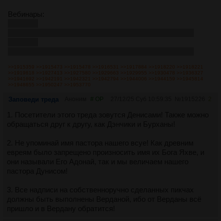
Вебинары:
magnet:?
xt=urn:btih:735f556f6bfb358b5470f467a1959c07eea8d89a
magnet:?
xt=urn:btih:c5b59228626cbd4f512d0c2dac4a72fb1c26fbf1
>>1915359
>>1915473
>>1915478
>>1916531
>>1917884
>>1918220
>>1918221
>>1919818
>>1927413
>>1927580
>>1929663
>>1929955
>>1930478
>>1936327
>>1941692
>>1942191
>>1942321
>>1942794
>>1944006
>>1944159
>>1945814
>>1948655
>>1950247
>>1953770
Заповеди треда
Аноним
# OP
27/12/25 Суб 10:59:35
№
1915226
2
1. Посетители этого треда зовутся Денисами! Также можно
обращаться друг к другу, как Дэнчики и Бурханы!
2. Не упоминай имя пастора нашего всуе! Как древним
евреям было запрещено произносить имя их Бога Яхве, и
они называли Его Адонай, так и мы величаем нашего
пастора Дунисом!
3. Все надписи на собственноручно сделанных пикчах
должны быть выполнены Верданой, ибо от Верданы всё
пришло и в Вердану обратится!