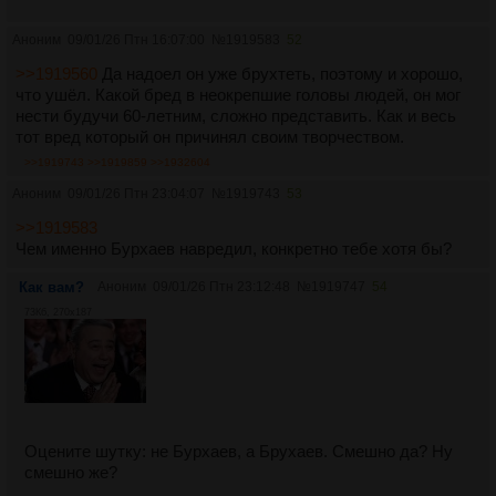
Аноним
09/01/26 Птн 16:07:00
№
1919583
52
>>1919560
Да надоел он уже брухтеть, поэтому и хорошо,
что ушёл. Какой бред в неокрепшие головы людей, он мог
нести будучи 60-летним, сложно представить. Как и весь
тот вред который он причинял своим творчеством.
>>1919743
>>1919859
>>1932604
Аноним
09/01/26 Птн 23:04:07
№
1919743
53
>>1919583
Чем именно Бурхаев навредил, конкретно тебе хотя бы?
Как вам?
Аноним
09/01/26 Птн 23:12:48
№
1919747
54
73Кб, 270x187
Оцените шутку: не Бурхаев, а Брухаев. Смешно да? Ну
смешно же?