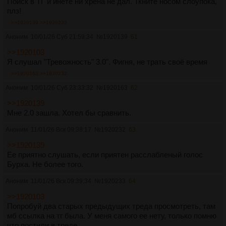
Поиск в ТГ и инете ни хрена не дал. Ткните носом слоупока,
плз!
>>1920139
>>1920233
Аноним
10/01/26 Суб 21:59:34
№
1920139
61
>>1920103
Я слушал "Тревожность" 3.0". Фигня, не трать своё время
>>1920163
>>1920232
Аноним
10/01/26 Суб 23:33:32
№
1920163
62
>>1920139
Мне 2.0 зашла. Хотел бы сравнить.
Аноним
11/01/26 Вск 09:38:17
№
1920232
63
>>1920139
Ее приятно слушать, если приятен расслабленый голос
Бурха. Не более того.
Аноним
11/01/26 Вск 09:39:34
№
1920233
64
>>1920103
Попробуй два старых предыдущих треда просмотреть, там
мб ссылка на тг была. У меня самого ее нету, только помню
что постили в треде.