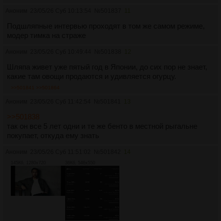
Аноним
23/05/26 Суб 10:13:54
№
501837
11
Подшляпные интервью проходят в том же самом режиме,
модер тимка на страже
Аноним
23/05/26 Суб 10:49:44
№
501838
12
Шляпа живет уже пятый год в Японии, до сих пор не знает,
какие там овощи продаются и удивляется огурцу.
>>501841
>>501864
Аноним
23/05/26 Суб 11:42:54
№
501841
13
>>501838
так он все 5 лет одни и те же бенто в местной рыгальне
покупает, откуда ему знать
Аноним
23/05/26 Суб 11:51:02
№
501842
14
145Кб, 1280x720
36Кб, 546x550