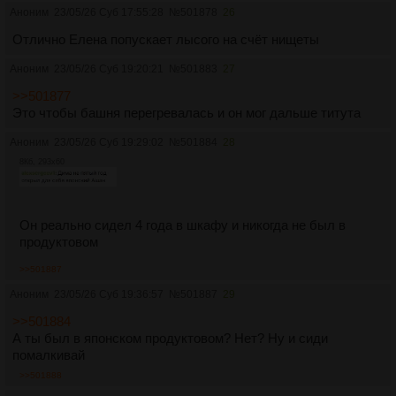
Аноним
23/05/26 Суб 17:55:28
№
501878
26
Отлично Елена попускает лысого на счёт нищеты
Аноним
23/05/26 Суб 19:20:21
№
501883
27
>>501877
Это чтобы башня перегревалась и он мог дальше титута
Аноним
23/05/26 Суб 19:29:02
№
501884
28
8Кб, 293x60
Он реально сидел 4 года в шкафу и никогда не был в
продуктовом
>>501887
Аноним
23/05/26 Суб 19:36:57
№
501887
29
>>501884
А ты был в японском продуктовом? Нет? Ну и сиди
помалкивай
>>501888