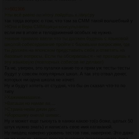
>>501906
>ты всё равно по итогу пойдёшь к гакусру
так тогда вопрос о том, что там за СММ такой волшебный у
>Юля и Вера СММщицы-консультанты
если им в итоге и телодвижений особых не нужно.
>новое правило ввели что ты должен будешь с языковой
школой собеседование пройти с базовыми вопросами, где
ты должен на японском представить себя и ответить на
базовые вопросы. Если ты обсираешься - не проходишь в
эту языковую (повторных собесов не делают)
Та не, уверен, это пугалки какие-то и прям уж тесты-тесты
будут у совсем популярных школ. А так это отвал денег,
которых ни одна школа не хочет.
Ну и будут хотеть от студня, что бы он сказал что-то по
типу
>Хажимемашите.
>Ваташи но намае ва ...
>Страна-нейм джин дес.
>Йорошику онегай шимас.
Ну и может еще тыкнуть в канжи какое-то(о боже, целых 50
штук нужно знать) и написать свое имя катаканой.
Ну пиздец наверно уровень тестов там, наверное. Это даже
не на курсах, можно просто дуолинго позадрачивать пока