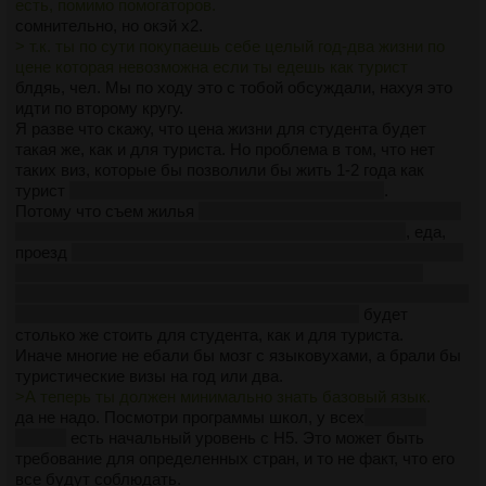
есть, помимо помогаторов.
сомнительно, но окэй х2.
> т.к. ты по сути покупаешь себе целый год-два жизни по
цене которая невозможна если ты едешь как турист
блдяь, чел. Мы по ходу это с тобой обсуждали, нахуя это
идти по второму кругу.
Я разве что скажу, что цена жизни для студента будет
такая же, как и для туриста. Но проблема в том, что нет
таких виз, которые бы позволили бы жить 1-2 года как
турист
ну разве что у тебя ПРЯМ ДОХУЯ ДЕНЕГ
.
Потому что съем жилья
даже если речь идет об общаге, то
за сравнимые деньги все равно конуру можно найти
, еда,
проезд
хотя вроде бы на одном из прошлых стримов Арсен
говорил, что там можно какую-то карту оформить, для
более дешевого проезда между определенными станциями,
но я подзабыл, это для студней или для всех
будет
столько же стоить для студента, как и для туриста.
Иначе многие не ебали бы мозг с языковухами, а брали бы
туристические визы на год или два.
>А теперь ты должен минимально знать базовый язык.
да не надо. Посмотри программы школ, у всех
ну или у
многих
есть начальный уровень с Н5. Это может быть
требование для определенных стран, и то не факт, что его
все будут соблюдать.