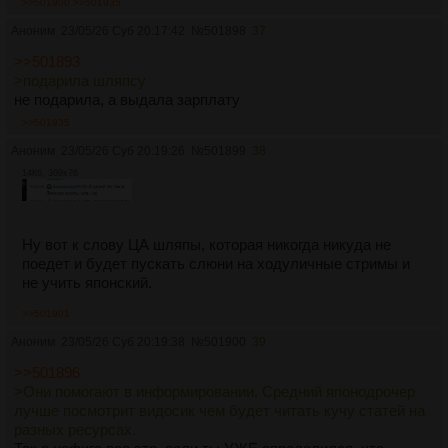
>>501900
>>501935
Аноним
23/05/26 Суб 20:17:42
№
501898
37
>>501893
>подарила шляпсу
не подарила, а выдала зарплату
>>501935
Аноним
23/05/26 Суб 20:19:26
№
501899
38
14Кб, 369x76
Ну вот к слову ЦА шляпы, которая никогда никуда не
поедет и будет пускать слюни на ходуличные стримы и
не учить японский.
>>501901
Аноним
23/05/26 Суб 20:19:38
№
501900
39
>>501896
>Они помогают в информировании. Средний японодрочер
лучше посмотрит видосик чем будет читать кучу статей на
разных ресурсах.