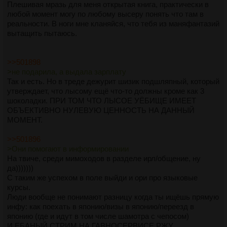
Плешивая мразь для меня открытая книга, практически в
любой момент могу по любому высеру понять что там в
реальности. В ноги мне кланяйся, что тебя из маняфантазий
вытащить пытаюсь.
>>501898
>не подарила, а выдала зарплату
Так и есть. Но в треде дежурит шизик подшляпный, который
утверждает, что лысому ещё что-то должны кроме как 3
шоколадки. ПРИ ТОМ ЧТО ЛЫСОЕ УЁБИЩЕ ИМЕЕТ
ОБЪЕКТИВНО НУЛЕВУЮ ЦЕННОСТЬ НА ДАННЫЙ
МОМЕНТ.
>>501896
>Они помогают в информировании
На твиче, среди мимоходов в разделе ирл/общение, ну
да)))))))
С таким же успехом в поле выйди и ори про языковые
курсы.
Люди вообще не понимают разницу когда ты ищёшь прямую
инфу: как поехать в японию/визы в японию/переезд в
японию (где и идут в том числе шамотра с чепосом)
И ЕБАНЫЙ СТРИМ НА ГАВНОСЕРВИСЕ РЖУ