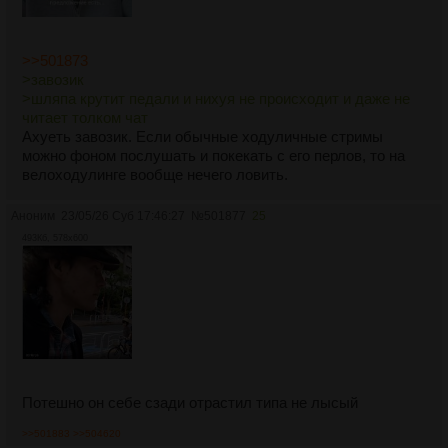
>>501873
>завозик
>шляпа крутит педали и нихуя не происходит и даже не
читает толком чат
Ахуеть завозик. Если обычные ходуличные стримы
можно фоном послушать и покекать с его перлов, то на
велоходулинге вообще нечего ловить.
Аноним
23/05/26 Суб 17:46:27
№
501877
25
493Кб, 578x600
Потешно он себе сзади отрастил типа не лысый
>>501883
>>504620