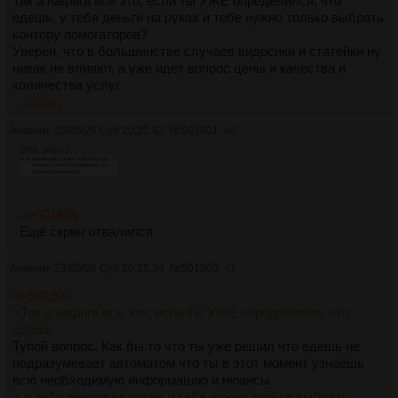
Так а нафига все это, если ты УЖЕ определился, что
едешь, у тебя деньги на руках и тебе нужно только выбрать
контору помогаторов?
Уверен, что в большинстве случаев видосики и статейки ну
никак не влияют, а уже идет вопрос цены и качества и
количества услуг.
>>501903
Аноним
23/05/26 Суб 20:20:42
№
501901
40
10Кб, 349x73
>>501899
Ещё скрин отвалился
Аноним
23/05/26 Суб 20:25:24
№
501903
41
>>501900
>Так а нафига все это, если ты УЖЕ определился, что
едешь
Тупой вопрос. Как бы то что ты уже решил что едешь не
подразумевает автоматом что ты в этот момент узнаёшь
всю необходимую информацию и нюансы.
> у тебя деньги на руках и тебе нужно только выбрать