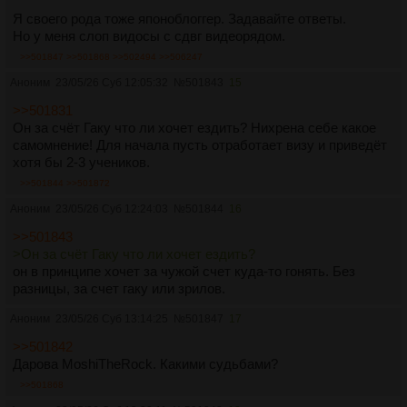
Я своего рода тоже японоблоггер. Задавайте ответы.
Но у меня слоп видосы с сдвг видеорядом.
>>501847
>>501868
>>502494
>>506247
Аноним
23/05/26 Суб 12:05:32
№
501843
15
>>501831
Он за счёт Гаку что ли хочет ездить? Нихрена себе какое
самомнение! Для начала пусть отработает визу и приведёт
хотя бы 2-3 учеников.
>>501844
>>501872
Аноним
23/05/26 Суб 12:24:03
№
501844
16
>>501843
>Он за счёт Гаку что ли хочет ездить?
он в принципе хочет за чужой счет куда-то гонять. Без
разницы, за счет гаку или зрилов.
Аноним
23/05/26 Суб 13:14:25
№
501847
17
>>501842
Дарова MoshiTheRock. Какими судьбами?
>>501868