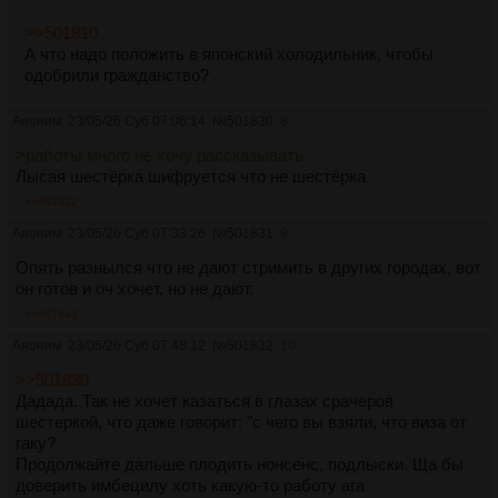
>>501810
А что надо положить в японский холодильник, чтобы
одобрили гражданство?
Аноним
23/05/26 Суб 07:06:14
№
501830
8
>работы много не хочу рассказывать
Лысая шестёрка шифруется что не шестёрка
>>501832
Аноним
23/05/26 Суб 07:33:26
№
501831
9
Опять разнылся что не дают стримить в других городах, вот
он готов и оч хочет, но не дают.
>>501843
Аноним
23/05/26 Суб 07:48:12
№
501832
10
>>501830
Дадада. Так не хочет казаться в глазах срачеров
шестеркой, что даже говорит: "с чего вы взяли, что виза от
гаку?
Продолжайте дальше плодить нонсенс, подлыски. Ща бы
доверить имбецилу хоть какую-то работу ага