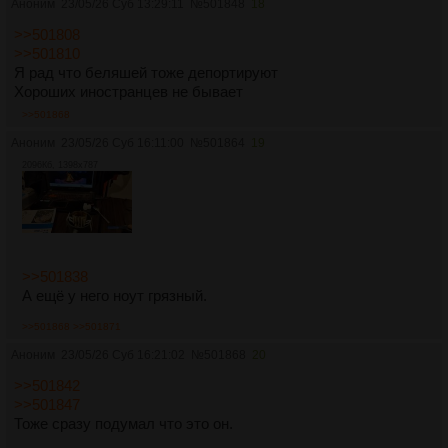
Аноним
23/05/26 Суб 13:29:11
№
501848
18
>>501808
>>501810
Я рад что беляшей тоже депортируют
Хороших иностранцев не бывает
>>501868
Аноним
23/05/26 Суб 16:11:00
№
501864
19
2096Кб, 1398x787
>>501838
А ещё у него ноут грязный.
>>501868
>>501871
Аноним
23/05/26 Суб 16:21:02
№
501868
20
>>501842
>>501847
Тоже сразу подумал что это он.