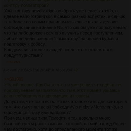
контору помогаторов?
Увы, контору помогаторов выбрать уже недостаточно, в
идеале надо готовиться в самых разных аспектах, а сейчас
тем более по новым правилам языковые школы делают
собеседование на знание N5, что как бы уже подразумевает
что ты либо должен сам его выучить перед поступлением,
либо ещё денег занести "помогатору" на онлайн курсы и
подготовку к собесу.
Как думаешь сколько людей после этого отвалятся и
поедут туристами?
>>501904
Аноним
23/05/26 Суб 20:34:18
№
501904
42
>>501903
>Тупой вопрос. Как бы то что ты уже решил что едешь не
подразумевает автоматом что ты в этот момент узнаёшь
всю необходимую информацию и нюансы.
Допустим, что так и есть. Но как это помогает для конторы в
том, что ты узнал всю необходимую инфу у Чеполинко, но
оформился в гаку или наоборот?
При чем, челики типа Тимофти и так довольно много
базовой хуеты рассказывают, которой, на мой взгляд более
чем достаточно, хотя до определенного момента тот же