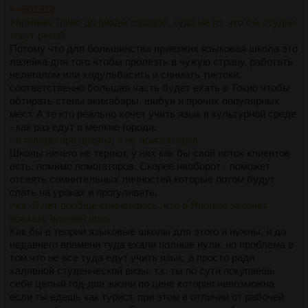
>>501912
>помимо Токио до пизды городов, куда не то, что бы студни
текут рекой
Потому что для большинства приезжих языковая школа это
лазейка для того чтобы пролезть в чужую страну, работать
нелегалом или ходульбасить и снимать тиктоки,
соответственно большая часть будет ехать в Токио чтобы
обтирать стены акихабары, шибуи и прочих популярных
мест. А те кто реально хочет учить язык в культурной среде
- как раз едут в мелкие города.
>я говорю про школы, а не помогаторов
Школы ничего не теряют, у них как бы свой поток клиентов
есть, помимо помогаторов. Скорее наоборот - поможет
отсеять сомнительных личностей которые потом будут
спать на уроках и прогуливать.
>хз. Я чет вообще сомневаюсь, что в Японию захочет
поехать полный ноль
Как бы в теории языковые школы для этого и нужны, и до
недавнего времени туда ехали полные нули, но проблема в
том что не все туда едут учить язык, а просто ради
халявной студенческой визы, т.к. ты по сути покупаешь
себе целый год-два жизни по цене которая невозможна
если ты едешь как турист, при этом в отличии от рабочей