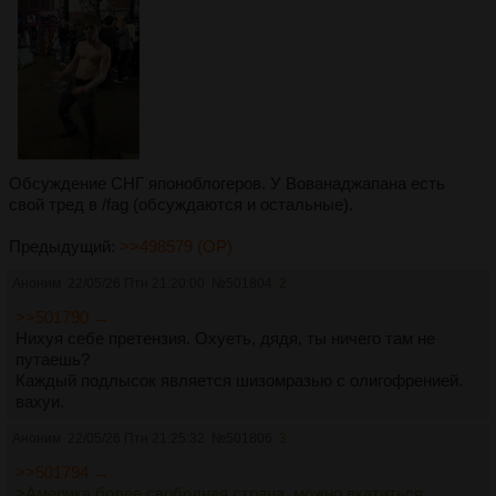
Обсуждение СНГ японоблогеров. У Вованаджапана есть
свой тред в /fag (обсуждаются и остальные).
Предыдущий:
>>498579 (OP)
Аноним
22/05/26 Птн 21:20:00
№
501804
2
>>501790 →
Нихуя себе претензия. Охуеть, дядя, ты ничего там не
путаешь?
Каждый подлысок является шизомразью с олигофренией.
вахуи.
Аноним
22/05/26 Птн 21:25:32
№
501806
3
>>501794 →
>Америка более свободная страна, можно вкатиться