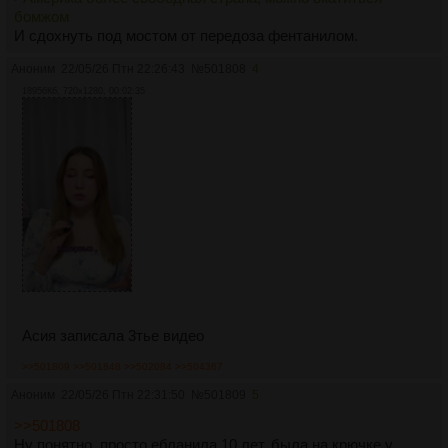
бомжом
И сдохнуть под мостом от передоза фентанилом.
Аноним
22/05/26 Птн 22:26:43
№
501808
4
18956Кб, 720x1280, 00:02:35
Асия записала 3тье видео
>>501809
>>501848
>>502084
>>504367
Аноним
22/05/26 Птн 22:31:50
№
501809
5
>>501808
Ну понятно, просто ебланила 10 лет, была на крючке у