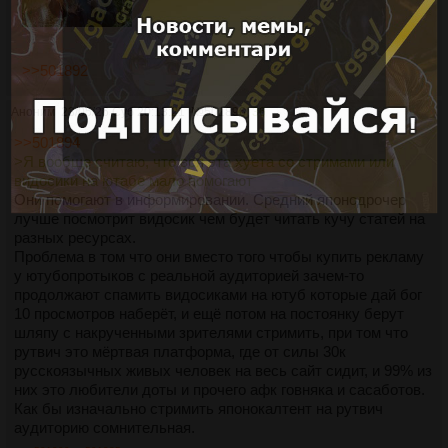
>>501892
Аноним
23/05/26 Суб 20:13:21
№
501896
36
>>501894
>Я вообще считаю, что вся эта хуета со стримами или
видосики на ютабе мало помогают
Они помогают в информировании. Средний японодрочер
лучше посмотрит видосик чем будет читать кучу статей на
разных ресурсах.
Проблема в том что они вместо того чтобы купить рекламу
у ютубопротыков с реальной аудиторией зачем-то
продолжают спамить видосиками на ютуб которые дай бог
10 просмотров наберёт, и ещё потом на постоянку берут
шляпу с накрученными зрителями стримить, при том что
рутвич это мёртвая платформа, где от силы 30к
русскоязычных живых человек на весь сайт сидит, и 99% из
них это любители доты и прочего афк говняка и сасаботов.
Как бы изначально стримить японокалтент на рутвич
аудиторию сомнительная.