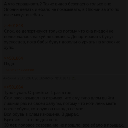
А что спрашивать? Такие видео безопасно только вне
Японии делать и ебало не показывать, в Японии за это по
визе могут выебать.
>>501848
Спок, ее депортируют только потому что она пиздой не
пользовалась на хуй не сажаясь. Депортировать будут
хуеносцев, пока бабы будут довольно урчать на японских
хуях.
>>501864
Пздц.
>>501937
>>501991
Аноним
23/05/26 Суб 16:46:45
№
501871
21
>>501864
Тупо чухан. Стрижётся 1 раз в год.
Сам рассказывал на стримах, что ему тупо влом выйти
лишний раз из своей халупы, потому что ноги лень мыть
после обуви, которую он никогда не моет.
Вся обувь в хлам изношена. В дырах.
Бриться — это не для него.
30 лет, половое созревание не прошло, всё ебало в прыщах.