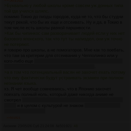
>Буквально у любой школы кроме совсем уж донных типа
той где учился шляпс.
помимо Токио до пизды городов, куда не то, что бы студни
текут рекой, что бы их еще и отсеивать. Ну и да, в Токио в
том числе есть школы разной паршивости.
>Как бы чипинкос сам разворачивает людей если у них нет
базового японского, так что тут ты напиздел, они уж точно
не потеряют.
я говорю про школы, а не помогаторов. Мне как то поебать,
что там за критерии для отсеивания у Чепполинко или у
кого-либо еще
но может они уже обожглись прям с совсем
ебланами, которые нихуя не учились в итоге
.
>а в том что потенциальный васян не захочет ехать потому
что ему фактически будут устраивать экзамен при полном
незнании языка.
хз. Я чет вообще сомневаюсь, что в Японию захочет
поехать полный ноль, который даже никогда аниме не
смотрел
и, соответственно, уже какой-то словарный запас
имеет
и в целом с культурой не знаком
имею ввиду игры,
фильмы, манга и тд.
>>501921
Аноним
23/05/26 Суб 21:24:08
№
501921
48