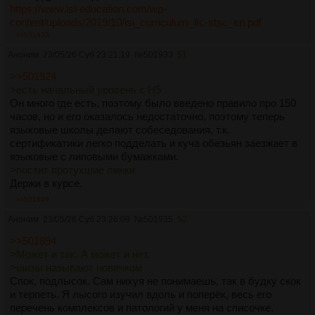
https://www.isi-education.com/wp-
content/uploads/2019/10/isi_curriculum_ltc-stsc_en.pdf
https://www.akamonkai.ac.jp/english/course/curriculum.html
>>501933
Иси я не помню чья(наверное гаку), а вторая - это с сайта
Аноним
23/05/26 Суб 23:21:19
№
501933
51
Чеполинко.
>>501924
>есть начальный уровень с Н5
Он много где есть, поэтому было введено правило про 150
часов, но и его оказалось недостаточно, поэтому теперь
языковые школы делают собеседования, т.к.
сертификатики легко подделать и куча обезьян заезжает в
языковые с липовыми бумажками.
>постит протухшие линки
Держи в курсе.
>>501949
Аноним
23/05/26 Суб 23:26:09
№
501935
52
>>501894
>Может и так. А может и нет.
>шизы называют новичком
Спок, подлысок. Сам нихуя не понимаешь, так в будку скок
и терпеть. Я лысого изучил вдоль и поперёк, весь его
перечень комплексов и патологий у меня на списочке.