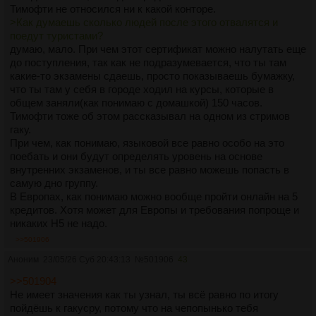
Тимофти не относился ни к какой конторе.
>Как думаешь сколько людей после этого отвалятся и
поедут туристами?
думаю, мало. При чем этот сертификат можно налутать еще
до поступления, так как не подразумевается, что ты там
какие-то экзамены сдаешь, просто показываешь бумажку,
что ты там у себя в городе ходил на курсы, которые в
общем заняли(как понимаю с домашкой) 150 часов.
Тимофти тоже об этом рассказывал на одном из стримов
гаку.
При чем, как понимаю, языковой все равно особо на это
поебать и они будут определять уровень на основе
внутренних экзаменов, и ты все равно можешь попасть в
самую дно группу.
В Европах, как понимаю можно вообще пройти онлайн на 5
кредитов. Хотя может для Европы и требования попроще и
никаких Н5 не надо.
>>501906
Аноним
23/05/26 Суб 20:43:13
№
501906
43
>>501904
Не имеет значения как ты узнал, ты всё равно по итогу
пойдёшь к гакусру, потому что на чепопынько тебя