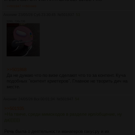
>>501947
>>501949
Аноним
23/05/26 Суб 23:30:45
№
501937
53
52Кб, 736x736
>>501868
Да не думаю что по визе сделают что то за контент. Куча
подобных "контент криетеров". Главное не творить дич на
месте.
Аноним
24/05/26 Вск 00:01:34
№
501947
54
>>501935
>На твиче, среди мимоходов в разделе ирл/общение, ну
да)))))))
Речь была о деятельности манагеров гакусру и их