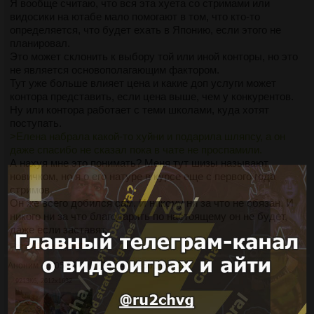
Я вообще считаю, что вся эта хуета со стримами или
видосики на ютабе мало помогают в том, что кто-то
определяется, что будет ехать в Японию, если этого не
планировал.
Это может склонить к выбору той или иной конторы, но это
не является основополагающим фактором.
Тут уже больше влияет цена и какие доп услуги может
контора представить, если цена выше, чем у конкурентов.
Ну или контора работает с теми школами, куда хотят
поступать.
>Елена набрала какой-то хуйни и подарила шляпсу, а он
даже спасибо не сказал пока в чате не проспамили.
А нахуя мне это понимать? Меня тут шизы называют
новичком, но я о его натуре в курсе еще с первого года
стримов.
Он же всего добился сам. И никому ни за что не обязан. И
никого ни за что благодарить по настоящему он не будет,
даже если заставят.
>>501896
>>501935
Аноним
23/05/26 Суб 20:12:40
№
501895
35
9213Кб, 2612x1632