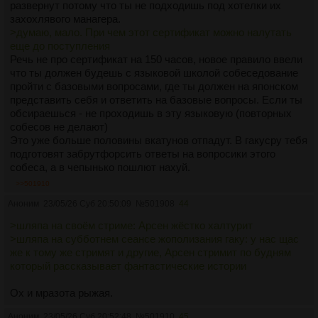
развернут потому что ты не подходишь под хотелки их
захохлявого манагера.
>думаю, мало. При чем этот сертификат можно налутать
еще до поступления
Речь не про сертификат на 150 часов, новое правило ввели
что ты должен будешь с языковой школой собеседование
пройти с базовыми вопросами, где ты должен на японском
представить себя и ответить на базовые вопросы. Если ты
обсираешься - не проходишь в эту языковую (повторных
собесов не делают)
Это уже больше половины вкатунов отпадут. В гакусру тебя
подготовят забрутфорсить ответы на вопросики этого
собеса, а в чепынько пошлют нахуй.
>>501910
Аноним
23/05/26 Суб 20:50:09
№
501908
44
>шляпа на своём стриме: Арсен жёстко халтурит
>шляпа на субботнем сеансе жополизания гаку: у нас щас
же к тому же стримят и другие, Арсен стримит по будням
который рассказывает фантастические истории
Ох и мразота рыжая.
Аноним
23/05/26 Суб 20:52:48
№
501910
45