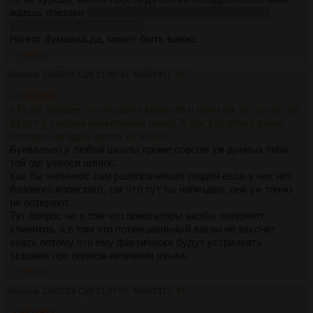
ждешь поездки
что, наверное, большинство будущих
студней языковух и делают
.
Но вот бумажка да, может быть важна.
>>501911
Аноним
23/05/26 Суб 21:00:34
№
501911
46
>>501910
>Та не, уверен, это пугалки какие-то и прям уж тесты-тесты
будут у совсем популярных школ. А так это отвал денег,
которых ни одна школа не хочет.
Буквально у любой школы кроме совсем уж донных типа
той где учился шляпс.
Как бы чипинкос сам разворачивает людей если у них нет
базового японского, так что тут ты напиздел, они уж точно
не потеряют.
Тут вопрос не в том что помогаторы якобы потеряют
клиентов, а в том что потенциальный васян не захочет
ехать потому что ему фактически будут устраивать
экзамен при полном незнании языка.
>>501912
Аноним
23/05/26 Суб 21:07:06
№
501912
47
>>501911