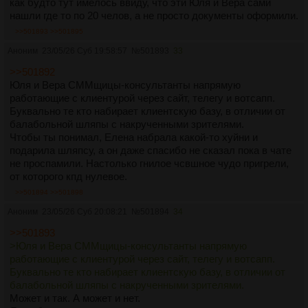
как будто тут имелось ввиду, что эти Юля и Вера сами
нашли где то по 20 челов, а не просто документы оформили.
>>501893
>>501895
Аноним
23/05/26 Суб 19:58:57
№
501893
33
>>501892
Юля и Вера СММщицы-консультанты напрямую
работающие с клиентурой через сайт, телегу и вотсапп.
Буквально те кто набирает клиентскую базу, в отличии от
балабольной шляпы с накрученными зрителями.
Чтобы ты понимал, Елена набрала какой-то хуйни и
подарила шляпсу, а он даже спасибо не сказал пока в чате
не проспамили. Настолько гнилое чсвшное чудо пригрели,
от которого кпд нулевое.
>>501894
>>501898
Аноним
23/05/26 Суб 20:08:21
№
501894
34
>>501893
>Юля и Вера СММщицы-консультанты напрямую
работающие с клиентурой через сайт, телегу и вотсапп.
Буквально те кто набирает клиентскую базу, в отличии от
балабольной шляпы с накрученными зрителями.
Может и так. А может и нет.