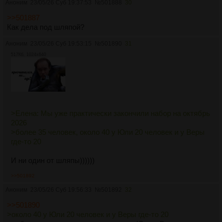
Аноним
23/05/26 Суб 19:37:53
№
501888
30
>>501887
Как дела под шляпой?
Аноним
23/05/26 Суб 19:53:15
№
501890
31
517Кб, 1024x640
>Елена: Мы уже практически закончили набор на октябрь
2026
>более 35 человек, около 40 у Юли 20 человек и у Веры
где-то 20
И ни один от шляпы))))))
>>501892
Аноним
23/05/26 Суб 19:56:33
№
501892
32
>>501890
>около 40 у Юли 20 человек и у Веры где-то 20