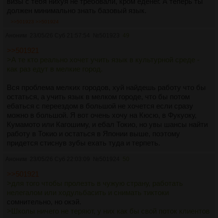
визы с тебя нихуя не требовали, кром еденег. А теперь ты
должен минимально знать базовый язык.
>>501923
>>501924
Аноним
23/05/26 Суб 21:57:54
№
501923
49
>>501921
>А те кто реально хочет учить язык в культурной среде -
как раз едут в мелкие город.
Вся проблема мелких городов, хуй найдешь работу что бы
остаться, а учить язык в мелком городе, что бы потом
ебаться с переездом в большой не хочется если сразу
можно в большой. Я вот очень хочу на Кюсю, в Фукуоку,
Кумамото или Кагошиму, и ебал Токио, но увы шансы найти
работу в Токио и остаться в Японии выше, поэтому
придется стиснув зубы ехать туда и терпеть.
Аноним
23/05/26 Суб 22:03:09
№
501924
50
>>501921
>для того чтобы пролезть в чужую страну, работать
нелегалом или ходульбасить и снимать тиктоки
сомнительно, но окэй.
>Школы ничего не теряют, у них как бы свой поток клиентов