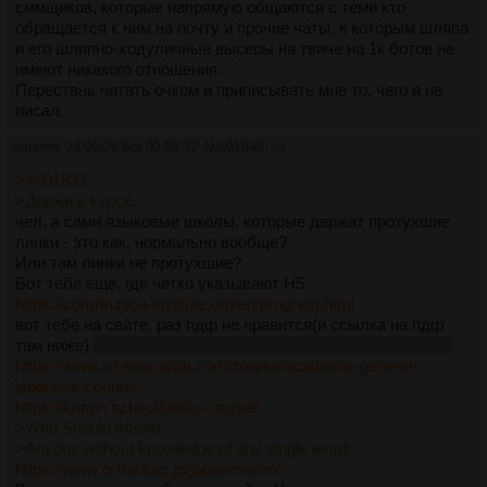
сммщиков, которые напрямую общаются с теми кто
обращается к ним на почту и прочие чаты, к которым шляпа
и его шляпно-ходуличные высеры на твиче на 1к ботов не
имеют никакого отношения.
Перестань читать очком и приписывать мне то, чего я не
писал.
Аноним
24/05/26 Вск 00:08:32
№
501949
55
>>501933
>Держи в курсе.
чел, а сами языковые школы, которые держат протухшие
линки - это как, нормально вообще?
Или там линки не протухшие?
Вот тебе еще, где четко указывают Н5
https://communica-institute.org/en/program.html
вот тебе на сайте, раз пдф не нравится(и ссылка на пдф
там ниже)
оказывается, это изи тревел или не только гаку
https://www.isi-education.com/course/academic-general-
japanese-course/
https://kanrin.school/basic-course/
>Who Should Attend
>Anyone without knowledge of any single word;
https://www.o-hara.ac.jp/japanese/en/