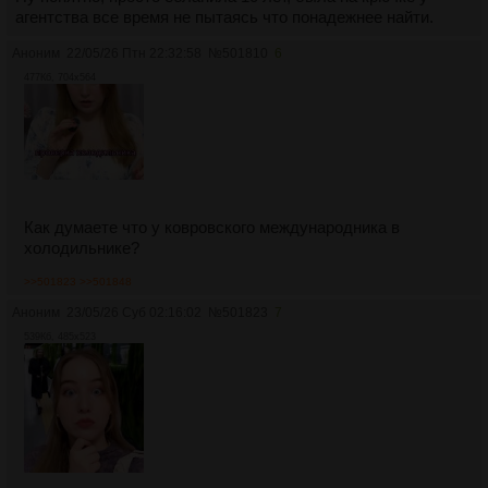
агентства все время не пытаясь что понадежнее найти.
Аноним
22/05/26 Птн 22:32:58
№
501810
6
477Кб, 704x564
Как думаете что у ковровского международника в
холодильнике?
>>501823
>>501848
Аноним
23/05/26 Суб 02:16:02
№
501823
7
539Кб, 485x523