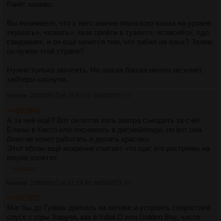
Гниёт заживо.
Вы понимаете, что у него знание японского языка на уровне
«кушать», «какать», «как пройти в туалет», «спасибо», «до
свидания», и он ещё кичится тем, что забил на язык? Зачем
он нужен этой стране?
Нужно только захотеть. Но лысая башка ничего не хочет,
хейтеры соснули.
Аноним
23/05/26 Суб 16:54:11
№
501872
22
>>501843
А за чей ещё? Вот он готов хоть завтра съездить за счёт
Елены в Киото или поснимать в диснейленде, но вот она
блин не хочет работать и делать красиво.
Этот еблан ещё искренне считает что щас его рестримы на
юпупе взлетят.
>>501873
Аноним
23/05/26 Суб 17:19:40
№
501873
23
>>501872
Мог бы до Гуммы доехать на велике и устроить скоростной
спуск с горы Харуна, как в Initial D или Golden Boy, чисто