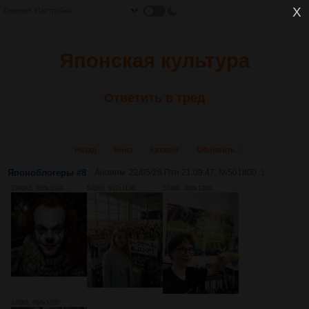
Главная
Настройки
Японская культура
Ответить в тред
Назад
Вниз
Каталог
Обновить
Японоблогеры #8
Аноним
22/05/26 Птн 21:09:47
№
501800
1
1396Кб, 926x1024
542Кб, 912x1136
534Кб, 960x1280
478Кб, 960x1280