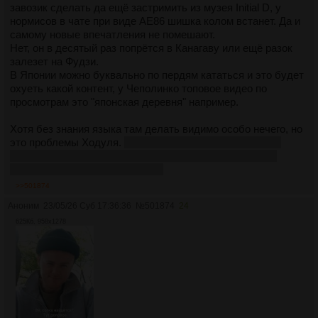
завозик сделать да ещё застримить из музея Initial D, у
нормисов в чате при виде AE86 шишка колом встанет. Да и
самому новые впечатления не помешают.
Нет, он в десятый раз попрётся в Канагаву или ещё разок
залезет на Фудзи.
В Японии можно буквально по пердям кататься и это будет
охуеть какой контент, у Чеполинко топовое видео по
просмотрам это "японская деревня" например.
Хотя без знания языка там делать видимо особо нечего, но
это проблемы Ходуля.
Я блин 100 дней в Дуолинго учу
японский и уже какие-то фразы понимаю и что-то могу
сказать, а этот нихуя не может.
>>501874
Аноним
23/05/26 Суб 17:36:36
№
501874
24
625Кб, 958x1278