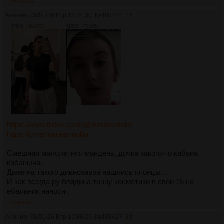
>>488901
Аноним
06/01/26 Втр 15:34:30
№
488424
22
476Кб, 460x703
416Кб, 477x658
https://www.tiktok.com/@mariiasmolar
https://t.me/mariiasmollar
Смешная малолетняя мандень, дочка какого-то кабана
кабаныча.
Даже на такого дивнозавра нашлись японцы...
И как всегда ру блядина тонну косметики в свои 15 на
ебальник наносит.
>>488427
Аноним
06/01/26 Втр 15:46:29
№
488427
23