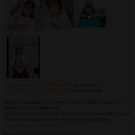
374Кб, 577x723
https://www.tiktok.com/@6lena062
на русском
https://www.tiktok.com/@lena06602
на японском
Почему страшидло так тянет в японию? Даже жируха из
охаёвлога была приятнее.
Ещё одна которая копила с 14 годиков раздавая листовки, и
была на 4 подработках. Но потом взяла кредитов...
>>488750
>>488761
>>488778
Аноним
09/01/26 Птн 22:42:09
№
488750
66