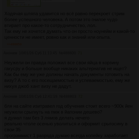
Ходячая шляпа удавится но всё равно перекроет стрим
более успешного человека. А потом это гнилое чудо
втирает про какое-то сотрудничество, лол.
Так ему не хочется думать что он просто ноунейм и какой-то
ценности не имеет, ровно как и знаний или опыта.
>>488859
Аноним
10/01/26 Суб 11:13:45
№
488800
71
Неужели он правда положил все свои яйца в корзину
гакусру и больше вообще никаких альтернатив не ищет?
Как бы ему же уже должны начать документы готовить на
визу? А то с его посещаемостью и успеваемостью, ему же
нихуя джоб хант визу не дадут.
Аноним
10/01/26 Суб 12:41:19
№
488803
72
бля на сайте изитравел год обучения стоит всего ~900к йен
неужели срыгнуть на пмж в йапонии дешево?
я думал там без 3 лямов делать нечего
реально чтоле осенью уволиться и оформит срыгосину в
свои 35
программист 1 разряда думаю всегда копейку заработает