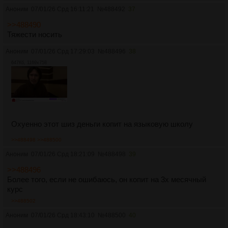
Аноним
07/01/26 Срд 16:11:21
№
488492
37
>>488490
Тяжести носить
Аноним
07/01/26 Срд 17:29:03
№
488496
38
647Кб, 1169x758
Охуенно этот шиз деньги копит на языковую школу
>>488498
>>488500
Аноним
07/01/26 Срд 18:21:09
№
488498
39
>>488496
Более того, если не ошибаюсь, он копит на 3х месячный
курс
>>488502
Аноним
07/01/26 Срд 18:43:10
№
488500
40