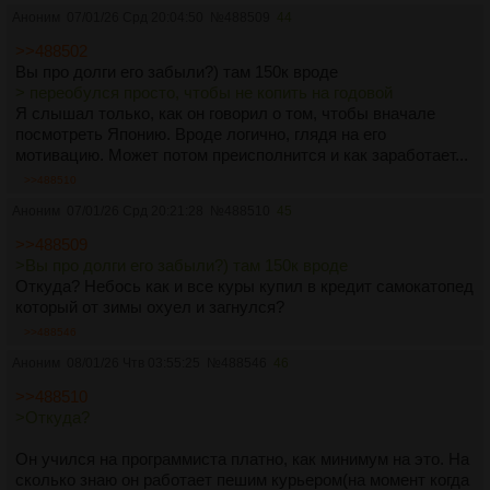
Аноним
07/01/26 Срд 20:04:50
№
488509
44
>>488502
Вы про долги его забыли?) там 150к вроде
> переобулся просто, чтобы не копить на годовой
Я слышал только, как он говорил о том, чтобы вначале
посмотреть Японию. Вроде логично, глядя на его
мотивацию. Может потом преисполнится и как заработает...
>>488510
Аноним
07/01/26 Срд 20:21:28
№
488510
45
>>488509
>Вы про долги его забыли?) там 150к вроде
Откуда? Небось как и все куры купил в кредит самокатопед
который от зимы охуел и загнулся?
>>488546
Аноним
08/01/26 Чтв 03:55:25
№
488546
46
>>488510
>Откуда?
Он учился на программиста платно, как минимум на это. На
сколько знаю он работает пешим курьером(на момент когда