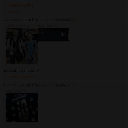
>>488370 (OP)
>>488432
Аноним
06/01/26 Втр 13:05:35
№
488409
14
1410Кб, 1080x1239
108Кб, 699x299
карлашка лысая?
>>488413
>>488417
Аноним
06/01/26 Втр 14:05:00
№
488413
15
646Кб, 793x729