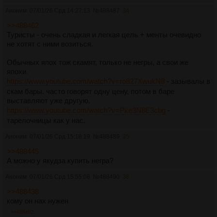
Аноним
07/01/26 Срд 14:27:13
№
488487
34
>>488462
Туристы - очень сладкая и легкая цель + менты очевидно
не хотят с ними возиться.
Обычных япох тож скамят, только не негры, а свои же
япохи.
https://www.youtube.com/watch?v=ro827XwukN8
- зазывалы в
скам бары. часто говорят одну цену, потом в баре
выставляют уже другую.
https://www.youtube.com/watch?v=Pke3N8E3cbg
-
тарелочницы как у нас.
Аноним
07/01/26 Срд 15:18:19
№
488489
35
>>488445
А можно у якудза купить негра?
Аноним
07/01/26 Срд 15:55:08
№
488490
36
>>488438
кому он нах нужен
>>488492