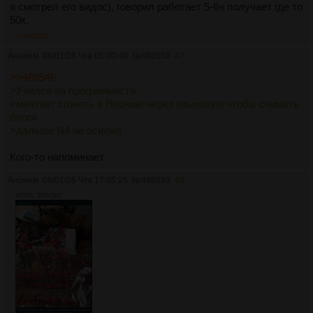
я смотрел его видос), говорил работает 5-6ч получает где то
50к.
>>488550
Аноним
08/01/26 Чтв 05:00:40
№
488550
47
>>488546
>Учился на программиста
>мечтает сгонять в Японию через языковую чтобы снимать
блоги
>дальше N4 не осилил
Кого-то напоминает
Аноним
08/01/26 Чтв 17:05:25
№
488593
48
405Кб, 368x567