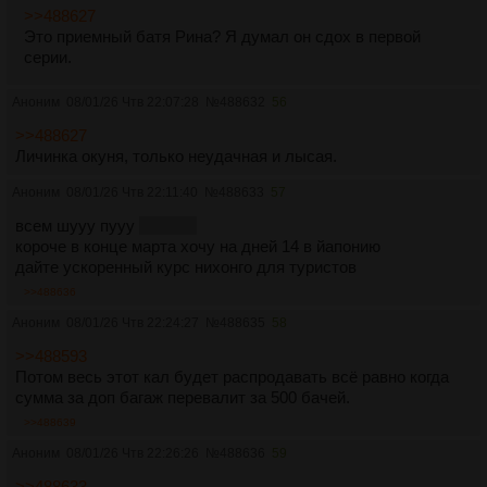
>>488627
Это приемный батя Рина? Я думал он сдох в первой
серии.
Аноним
08/01/26 Чтв 22:07:28
№
488632
56
>>488627
Личинка окуня, только неудачная и лысая.
Аноним
08/01/26 Чтв 22:11:40
№
488633
57
всем шууу пууу
бобаны
короче в конце марта хочу на дней 14 в йапонию
дайте ускоренный курс нихонго для туристов
>>488636
Аноним
08/01/26 Чтв 22:24:27
№
488635
58
>>488593
Потом весь этот кал будет распродавать всё равно когда
сумма за доп багаж перевалит за 500 бачей.
>>488639
Аноним
08/01/26 Чтв 22:26:26
№
488636
59
>>488633