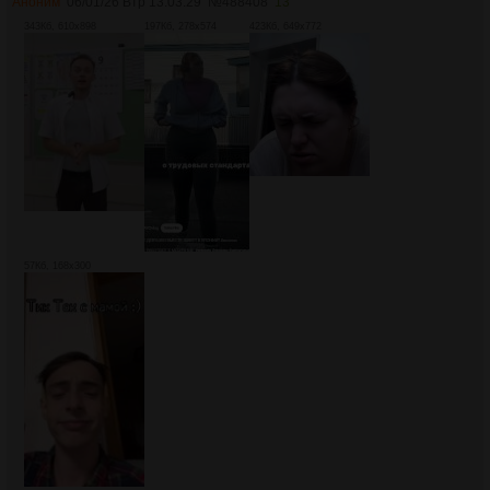
Аноним
06/01/26 Втр 13:03:29
№
488408
13
343Кб, 610x898
197Кб, 278x574
423Кб, 649x772
57Кб, 168x300