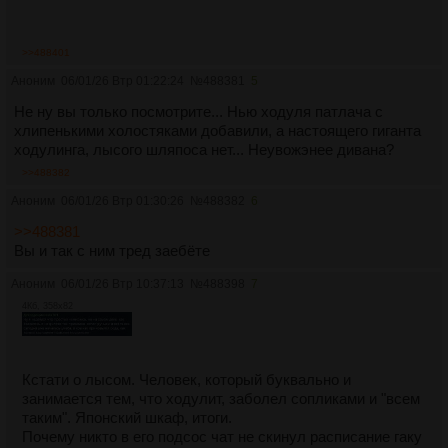
>>488401
Аноним
06/01/26 Втр 01:22:24
№
488381
5
Не ну вы только посмотрите... Нью ходуля патлача с
хлипенькими холостяками добавили, а настоящего гиганта
ходулинга, лысого шляпоса нет... Неувожэнее дивана?
>>488382
Аноним
06/01/26 Втр 01:30:26
№
488382
6
>>488381
Вы и так с ним тред заебёте
Аноним
06/01/26 Втр 10:37:13
№
488398
7
4Кб, 358x82
Кстати о лысом. Человек, который буквально и
занимается тем, что ходулит, заболел сопликами и "всем
таким". Японский шкаф, итоги.
Почему никто в его подсос чат не скинул расписание гаку