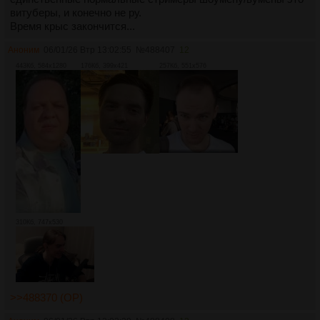
витуберы, и конечно не ру.
Время крыс закончится...
Аноним
06/01/26 Втр 13:02:55
№
488407
12
443Кб, 584x1280
176Кб, 399x421
257Кб, 551x576
310Кб, 747x530
>>488370 (OP)