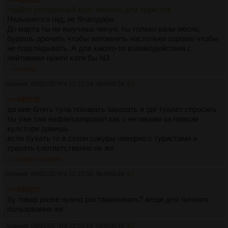
>дайте ускоренный курс нихонго для туристов
Называется гид, не благодари.
До марта ты не выучишь нихуя, ты только каны месяц
будешь дрочить чтобы запомнить настолько хорошо чтобы
не подглядывать. А для какого-то взаимодействия с
нейтивами нужен хотя бы N3
>>488638
Аноним
08/01/26 Чтв 22:32:24
№
488638
60
>>488636
да мне блять тупа похавать заказать и где туалет спросить
ты уже там нафантазировал как с нетивами за пивком
кулстори давишь
если бухать то в сезон сакуры наверно с туристами и
трахать соответственно их же
>>488640
>>488665
Аноним
08/01/26 Чтв 22:33:50
№
488639
61
>>488635
бу товар разве нужно растамаживать? вещи для личного
пользования же
Аноним
08/01/26 Чтв 22:35:18
№
488640
62