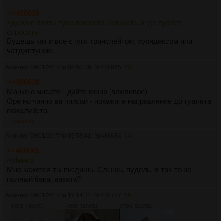
>>488638
>да мне блять тупа похавать заказать и где туалет
спросить
Будешь как и все с гугл транслейтом, хуяндексом или
чатджптуном.
Аноним
09/01/26 Птн 05:50:39
№
488665
63
>>488638
Манко о мисете - дайте меню (вежливое)
Оре но чинпо ва чиисай - покажите направление до туалета
пожалуйста
>>488684
Аноним
09/01/26 Птн 09:58:41
№
488684
64
>>488665
>Манко
Мне кажется ты пиздишь. Слышь, пудель, я так-то не
полный бака, ваката?
Аноним
09/01/26 Птн 19:14:34
№
488737
65
433Кб, 499x571
445Кб, 597x652
275Кб, 521x542