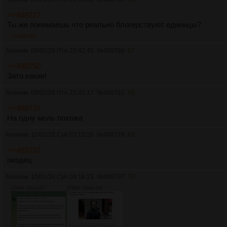
>>488737
Ты же понимаешь что реально блогерствуют единицы?
>>488760
Аноним
09/01/26 Птн 23:42:45
№
488760
67
>>488750
Зато какие!
Аноним
09/01/26 Птн 23:45:17
№
488761
68
>>488737
На одну моль похожа
Аноним
10/01/26 Суб 03:15:28
№
488778
69
>>488737
пиздец
Аноним
10/01/26 Суб 09:16:23
№
488797
70
104Кб, 501x427
376Кб, 1044x740