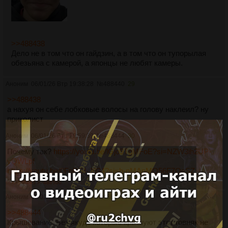
>>488438
Дело не в том что он гайдзин, а в том что он тупорылая
обезьяна с камерой, а японцы не любят камеры.
Аноним
06/01/26 Втр 19:38:28
№
488440
29
>>488438
а нахуя он себе лобковые волосы на голову наклеил? ну
приколист
Аноним
06/01/26 Втр 19:59:39
№
488444
30
Почему так?
https://youtu.be/lGjo9TgMFoE?si=NZW3ih2UP-
yQWLpf
https://youtu.be/0FpPGf-J034?si=h-nMApMQ56F7OeSZ
>>488445
>>488500
Аноним
06/01/26 Втр 20:13:38
№
488445
31
>>488444
Крышевание. Без якудз которые крышуют этот говняк не