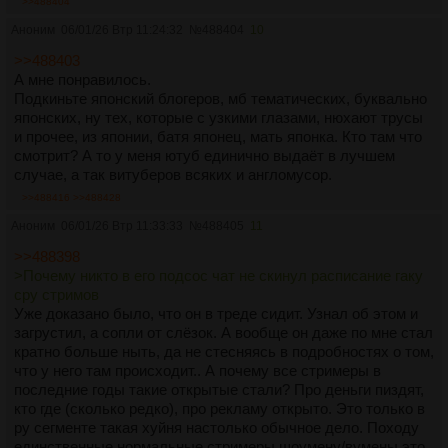
>>488404
Аноним
06/01/26 Втр 11:24:32
№
488404
10
>>488403
А мне понравилось.
Подкиньте японский блогеров, мб тематических, буквально
японских, ну тех, которые с узкими глазами, нюхают трусы
и прочее, из японии, батя японец, мать японка. Кто там что
смотрит? А то у меня ютуб единично выдаёт в лучшем
случае, а так витуберов всяких и англомусор.
>>488416
>>488428
Аноним
06/01/26 Втр 11:33:33
№
488405
11
>>488398
>Почему никто в его подсос чат не скинул расписание гаку
сру стримов
Уже доказано было, что он в треде сидит. Узнал об этом и
загрустил, а сопли от слёзок. А вообще он даже по мне стал
кратно больше ныть, да не стесняясь в подробностях о том,
что у него там происходит.. А почему все стримеры в
последние годы такие открытые стали? Про деньги пиздят,
кто где (сколько редко), про рекламу открыто. Это только в
ру сегменте такая хуйня настолько обычное дело. Походу
единственные нормальные стримеры шоумену/вумены это