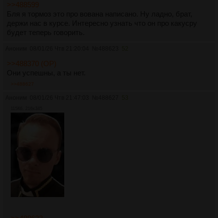
>>488599
Бля я тормоз это про вована написано. Ну ладно, брат,
держи нас в курсе. Интересно узнать что он про какусру
будет теперь говорить.
Аноним
08/01/26 Чтв 21:20:04
№
488623
52
>>488370 (OP)
Они успешны, а ты нет.
>>488627
Аноним
08/01/26 Чтв 21:47:03
№
488627
53
115Кб, 216x345