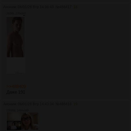
Аноним
06/01/26 Втр 14:36:43
№
488417
18
262Кб, 270x842
>>488409
Даже 191
Аноним
06/01/26 Втр 14:43:34
№
488418
19
1504Кб, 1444x849