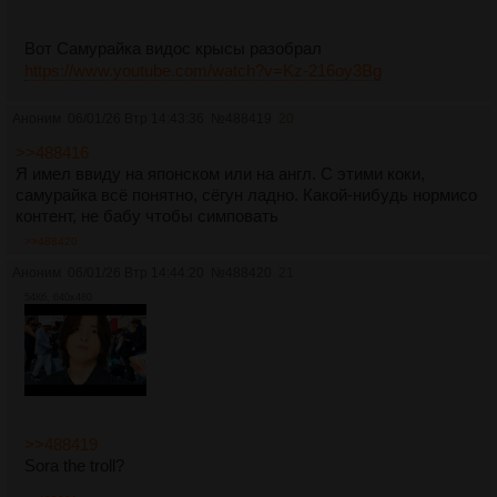
Вот Самурайка видос крысы разобрал
https://www.youtube.com/watch?v=Kz-216oy3Bg
Аноним
06/01/26 Втр 14:43:36
№
488419
20
>>488416
Я имел ввиду на японском или на англ. С этими коки,
самурайка всё понятно, сёгун ладно. Какой-нибудь нормисо
контент, не бабу чтобы симповать
>>488420
Аноним
06/01/26 Втр 14:44:20
№
488420
21
54Кб, 640x480
>>488419
Sora the troll?