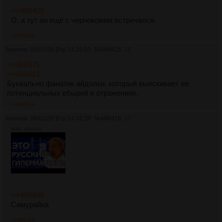
>>488409
О, а тут он ещё с чернокожим встречался.
>>488415
Аноним
06/01/26 Втр 14:25:55
№
488415
16
>>488375
>>488413
Буквально фанатик айдолки, который выискивает ее
потенциальных ебырей в отражениях.
>>488434
Аноним
06/01/26 Втр 14:32:38
№
488416
17
44Кб, 480x360
>>488404
Самурайка
>>488419