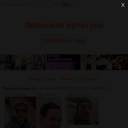
Главная
Настройки
Японская культура
Ответить в тред
Назад
Вниз
Каталог
Обновить
Японоблогеры #4
Аноним
06/01/26 Втр 00:35:17
№
488370
1
606Кб, 1000x1280
193Кб, 393x540
122Кб, 510x460