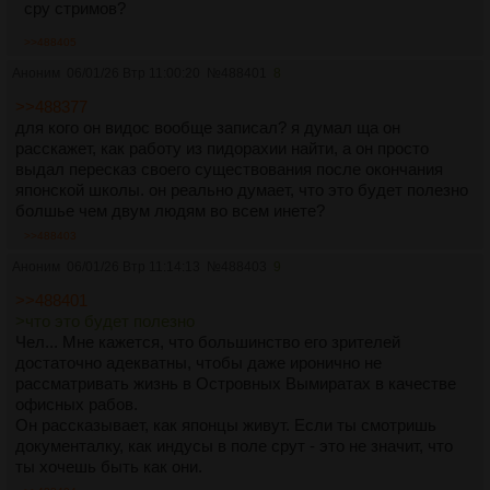
сру стримов?
>>488405
Аноним
06/01/26 Втр 11:00:20
№
488401
8
>>488377
для кого он видос вообще записал? я думал ща он
расскажет, как работу из пидорахии найти, а он просто
выдал пересказ своего существования после окончания
японской школы. он реально думает, что это будет полезно
болшье чем двум людям во всем инете?
>>488403
Аноним
06/01/26 Втр 11:14:13
№
488403
9
>>488401
>что это будет полезно
Чел... Мне кажется, что большинство его зрителей
достаточно адекватны, чтобы даже иронично не
рассматривать жизнь в Островных Вымиратах в качестве
офисных рабов.
Он рассказывает, как японцы живут. Если ты смотришь
документалку, как индусы в поле срут - это не значит, что
ты хочешь быть как они.