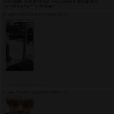
автографы, а по итогу ходит на съёмки второсортных
кинцов и экскурсии проводит.
Аноним
06/01/26 Втр 18:39:54
№
488438
27
2440Кб, 720x1280, 00:00:14
>>488439
>>488440
>>488490
Аноним
06/01/26 Втр 18:49:05
№
488439
28
607Кб, 927x831