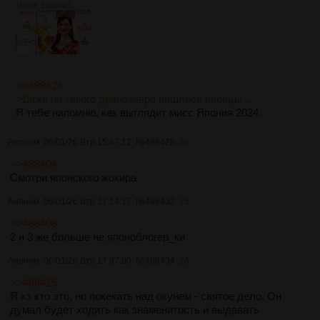
1618Кб, 1600x900
>>488424
>Даже на такого дивнозавра нашлись японцы...
Я тебе напомню, как выглядит мисс Япония 2024.
Аноним
06/01/26 Втр 15:47:12
№
488428
24
>>488404
Смотри японского жокира
Аноним
06/01/26 Втр 17:14:17
№
488432
25
>>488408
2 и 3 же больше не японоблогер_ки
Аноним
06/01/26 Втр 17:37:00
№
488434
26
>>488415
Я хз кто это, но покекать над окунем - святое дело. Он
думал будет ходить как знаменитость и выдавать