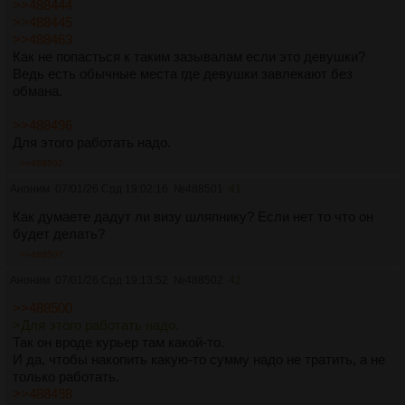
>>488444
>>488445
>>488463
Как не попасться к таким зазывалам если это девушки?
Ведь есть обычные места где девушки завлекают без
обмана.
>>488496
Для этого работать надо.
>>488502
Аноним
07/01/26 Срд 19:02:16
№
488501
41
Как думаете дадут ли визу шляпнику? Если нет то что он
будет делать?
>>488507
Аноним
07/01/26 Срд 19:13:52
№
488502
42
>>488500
>Для этого работать надо.
Так он вроде курьер там какой-то.
И да, чтобы накопить какую-то сумму надо не тратить, а не
только работать.
>>488498