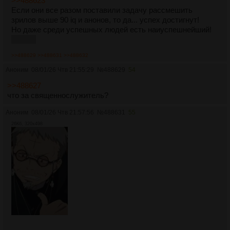
>>488623
Если они все разом поставили задачу рассмешить
зрилов выше 90 iq и анонов, то да... успех достигнут!
Но даже среди успешных людей есть наиуспешнейший!
пикрил
>>488629
>>488631
>>488632
Аноним
08/01/26 Чтв 21:55:29
№
488629
54
>>488627
что за священнослужитель?
Аноним
08/01/26 Чтв 21:57:56
№
488631
55
26Кб, 320x498