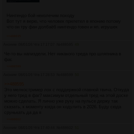
Нинтендо бой неизлечим походу
Вот тут я верю, что человек прилетел в японию потому
что он тру фан долбаёб нинтендо говен и яп. игрушек
>>488635
Аноним
08/01/26 Чтв 17:17:07
№
488595
49
Че-то вы напиздели. Нет никакого треда про шляпника в
фаг.
>>488599
Аноним
08/01/26 Чтв 17:28:53
№
488599
50
>>488595
Это мелкостример лох с поддержкой главной твича. Откуда
у него тред в фаг? максимум отдельный тред на этой доске
можно сделать. Я лично уже руку на пульсе держу так
сказать, к моменту когда он ходулить в 2026. Буду сюда
срунькать да да я
>>488602
Аноним
08/01/26 Чтв 17:40:44
№
488602
51