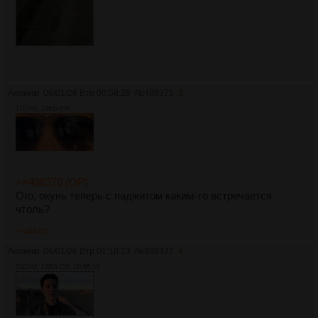
Аноним
06/01/26 Втр 00:58:28
№
488375
3
1707Кб, 1761x876
>>488370 (OP)
Ого, окунь теперь с паджитом каким-то встречается
чтоль?
>>488415
Аноним
06/01/26 Втр 01:10:13
№
488377
4
5101Кб, 1280x720, 00:00:14