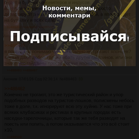
будет и буйных гомониггеров и индусов.
В целом это умно, потому что гомониггера просто
департируют а на его место приедет другой, а японец сдет
на бутылку и всех сдаст.
>>488462
>>488489
>>488500
Аноним
07/01/26 Срд 02:22:15
№
488462
32
>>488445
я правильно понимаю что они обычно не трогают японцев?
якудза дают добро только ебать других гайдзинов. или они
знают что гайдзины просто богаче японцев
>>488463
>>488487
Аноним
07/01/26 Срд 02:36:14
№
488463
33
>>488462
Конечно не трогают, это же туристический район и упор
подобных разводов на туристов-лошков, полисмены небось
тоже в доле, т.к. игнорируют всю эту хуйню. У нас тоже при
всяких клубасиках и рестиках в крупных городах есть
наседки-тарелочницы, которые так же тебя разводят на
поесть или попить, а потом оказывается что это всё стоит
х10,
>>488500