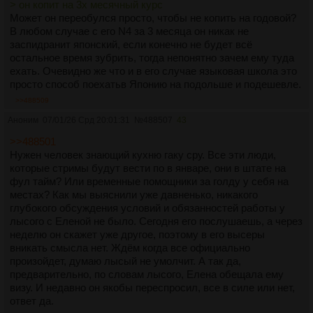
> он копит на 3х месячный курс
Может он переобулся просто, чтобы не копить на годовой?
В любом случае с его N4 за 3 месяца он никак не
заспидранит японский, если конечно не будет всё
остальное время зубрить, тогда непонятно зачем ему туда
ехать. Очевидно же что и в его случае языковая школа это
просто способ поехатьв Японию на подольше и подешевле.
>>488509
Аноним
07/01/26 Срд 20:01:31
№
488507
43
>>488501
Нужен человек знающий кухню гаку сру. Все эти люди,
которые стримы будут вести по в январе, они в штате на
фул тайм? Или временные помощники за голду у себя на
местах? Как мы выяснили уже давненько, никакого
глубокого обсуждения условий и обязанностей работы у
лысого с Еленой не было. Сегодня его послушаешь, а через
неделю он скажет уже другое, поэтому в его высеры
вникать смысла нет. Ждём когда все официально
произойдет, думаю лысый не умолчит. А так да,
предварительно, по словам лысого, Елена обещала ему
визу. И недавно он якобы переспросил, все в силе или нет,
ответ да.