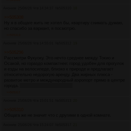
Аноним
25/06/26 Чтв 14:34:37
№
505310
18
>>505308
Ну я в общаге жить не хотел бы, квартиру снимать думаю,
но спасибо за вариант, я посмотрю.
>>505313
Аноним
25/06/26 Чтв 14:55:01
№
505312
19
>>505296
Рассмотри Фукуоку. Это нечто среднее между Токио и
Осакой, но гораздо компактнее: город удобен для прогулок
и езды на велосипеде, близко к природе и предлагает
относительно недорогую аренду. Два жирных плюса -
развитое метро и международный аэропорт прямо в центре
города.
И еще мэр базированный.
>>505317
Аноним
25/06/26 Чтв 15:01:51
№
505313
20
>>505310
Общага же не значит что с другими в одной комнате.
Аноним
25/06/26 Чтв 15:24:07
№
505317
21