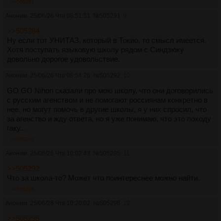
>>505291
Аноним
25/06/26 Чтв 08:51:51
№
505291
9
>>505284
Ну если тот УНИТАЗ, который в Токио, то смысл имеется.
Хотя поступать языковую школу рядом с Синдзюку
довольно дорогое удовольствие.
Аноним
25/06/26 Чтв 08:54:26
№
505292
10
GO GO Nihon сказали про мою школу, что они договорились
с русским агенством и не помогают россиянам конкретно в
нее, но могут помочь в другие школы, я у них спросил, что
за агенство и жду ответа, но я уже понимаю, что это походу
гаку...
>>505295
Аноним
25/06/26 Чтв 10:02:43
№
505295
11
>>505292
Что за школа-то? Может что поинтереснее можно найти.
>>505296
Аноним
25/06/26 Чтв 10:20:02
№
505296
12
>>505295