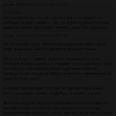
Аноним
25/06/26 Чтв 19:21:00
№
505342
36
>>505336
Он и недавно ныл что на ходулинг никто не пришёл, но
собирается ещё стримить, так что шляпа подвинется если
шамотра начнёт регулярно стримить, даже без ходулинга
Аноним
25/06/26 Чтв 19:54:00
№
505351
37
Ну это бывает когда человек для аудитории уныл сам по
себе, когда весь контент держится на самой японии.
Если он будет стримить то ничего не изменится, кучу
блогеров перекатывались в стриминг что бы держать у себя
постоянную платежеспособную аудиторию хомяков
которые точно никуда не убегут, но если ты совсем уныл то
даже их будет мало.
А шамов так еще даже этот шаг не сделал когда нужно
было, регулярно стримы подрубать, а момент упущен.
Я помню когда он забросил канал потом вышел ролик что
ща работа работа работа, стал вливаться в японскую
корпоративную культуру и канал уже так, не до него, я тогда