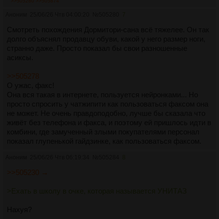
>>505280
>>505874
Аноним
25/06/26 Чтв 04:00:20
№
505280
7
Смотреть похождения Дормитори-сана всё тяжелее. Он так
долго объяснял продавцу обуви, какой у него размер ноги,
странно даже. Просто показал бы свои разношенные
асиксы.
>>505278
О ужас, факс!
Она вся такая в интернете, пользуется нейронками... Но
просто спросить у чатжипити как пользоваться факсом она
не может. Не очень правдоподобно, лучше бы сказала что
живёт без телефона и факса, и поэтому ей пришлось идти в
комбини, где замученный злыми покупателями персонал
показал глупенькой гайдзинке, как пользоваться факсом.
Аноним
25/06/26 Чтв 06:19:34
№
505284
8
>>505230 →
>Ехать в школу в очке, которая называется УНИТАЗ
Нахуя?