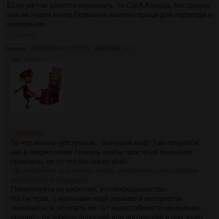
Если уж так хочется переехать, то США,Канада, Австралия
или на худой конец Германия намного проще для переезда и
интеграции.
>>505408
Аноним
26/06/26 Птн 02:28:35
№
505408
44
50Кб, 220x202
>>505406
То что японки доступные - большой миф. Там придётся
как в пикрил меме скакать чтобы просто её внимание
привлечь, не то что бы писку ебат.
>В интернете все можно найти, наверняка уже создали
различные инструкции
Пикапохуета не работает, это инфоцыганство.
Но ты прав, с японками надо заранее в интернетах
знакомиться, но опять же тут надо соблюсти несколько
правил - ты знаешь японский или английский и она знает