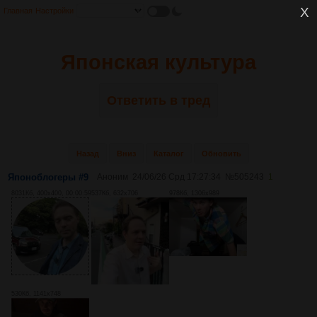
Главная
Настройки
Японская культура
Ответить в тред
Назад
Вниз
Каталог
Обновить
Японоблогеры #9
Аноним
24/06/26 Срд 17:27:34
№
505243
1
8031Кб, 400x400, 00:00:59
537Кб, 632x706
978Кб, 1306x989
530Кб, 1141x748