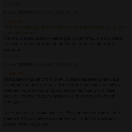
>>505405
Аноним
26/06/26 Птн 02:17:45
№
505405
42
>>505404
>Но это тоже решаемо. Можно туристом поехать и оценить
японский писик
Это язык надо знать и места где их цеплять. А в языковой
ты год штаны протираешь по 3 часа в день и времени
больше.
>>505406
Аноним
26/06/26 Птн 02:21:54
№
505406
43
>>505405
Всё равно игра не стоит свеч. Можно заранее узнать где
таких доступных цеплять. В интернете все можно найти,
наверняка уже создали различные инструкции, а язык
можно в своем городе подтянуть перед туристической
поездкой.
А если ехать в языковую, то с 95% вероятностью ты всё
равно в этой стране не останешься. Только потратишь
время, силы и деньги.