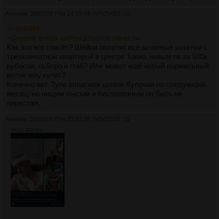
Аноним
26/06/26 Птн 14:52:48
№
505463
50
>>505449
>Диману вчера шейхи донатов занесли
Как это его спасёт? Шейхи оплатят все шляпные хотелки с
трёхкомнатной квартирой в центре Токио, новым пк за 500к
рубасов, пс5про и гта6? Или может ещё новый нормальный
велик ему купят?
Конечно нет. Тупо оплатили шляпе булочки на следующий
месяц, но нищим лысым и бесполезным он быть не
перестал.
Аноним
26/06/26 Птн 20:32:26
№
505500
51
301Кб, 439x604