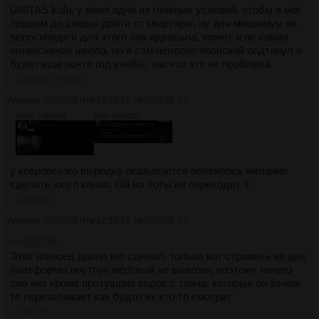
UNITAS kofu, у меня одно из главных условий, чтобы я мог
пешком до школы дойти от квартиры, ну или максимум на
велосипеде и для этого она идеальна, может и не самая
интенсивная школа, но я сам неплохо японский подтянул и
будет еще почти год учебы, так что это не проблема.
>>505308
>>505312
Аноним
25/06/26 Чтв 12:16:25
№
505299
13
230Кб, 1385x617
60Кб, 954x285
у ковровского выродка оказывается появилось желание
сделать юпуп канал. Ой но боты не переходят :(
>>505300
Аноним
25/06/26 Чтв 12:18:13
№
505300
14
>>505299
Этот говноед давно его сделал, только вот стримить на две
платформы ноутпук мёртвый не вывозит, поэтому ничего
там нет кроме протухших водов с твича, которые он зачем-
то перезаливает как будто их кто-то смотрит
>>505301