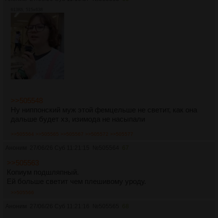
613Кб, 515x638
>>505548
Ну ниппонский муж этой фемцельше не светит, как она
дальше будет хз, изимода не насыпали
>>505564
>>505565
>>505567
>>505572
>>505577
Аноним
27/06/26 Суб 11:21:15
№
505564
67
>>505563
Копиум подшляпный.
Ей больше светит чем плешивому уроду.
>>505566
Аноним
27/06/26 Суб 11:21:16
№
505565
68