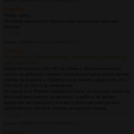
Аноним
25/06/26 Чтв 18:20:10
№
505333
30
>>505331
Чтобы жить!
Но жизнь начинается только когда получаешь пмж или
паспорт
>>505337
Аноним
25/06/26 Чтв 18:21:00
№
505334
31
>>505332
>А тебя ебёт? Шамотра поехал, и не работал, и прекрасно
себе существует
Шамотра проебал 10+ лет на хуйню с мёртвым каналом,
ничего не добился, снимает видосики которые нахуй никому
сейчас не всрались. Проебал жену японку, даром хоть что
внж успе лутануть до изменений.
Хз нахуй он в Японии собирается жить, если у него нихуя не
японский менталитет, он не может в работу, он дебил-
инфантил мечтающий стать мастурбистом или сделать
свой роблокс. Нахуй в Японии не всрался никому.
>>505336
Аноним
25/06/26 Чтв 18:21:54
№
505335
32
>>505332