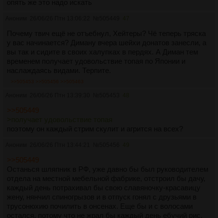
опять же это надо искать
Аноним
26/06/26 Птн 13:06:22
№
505449
47
Почему твич ещё не отъебнул, Хейтеры? Чё теперь тряска
у вас начинается? Диману вчера шейхи донатов занесли, а
вы так и сидите в своих халупках в пердях. А Диман тем
временем получает удовольствие топая по Японии и
наслаждаясь видами. Терпите.
>>505453
>>505456
>>505463
Аноним
26/06/26 Птн 13:39:30
№
505453
48
>>505449
>получает удовольствие топая
поэтому он каждый стрим скулит и агрится на всех?
Аноним
26/06/26 Птн 13:44:21
№
505456
49
>>505449
Останься шляпник в РФ, уже давно бы был руководителем
отдела на местной мебельной фабрике, отстроил бы дачу,
каждый день потрахивал бы свою славяночку-красавицу
жену, нянчил спиногрызов и в отпуск гонял с друзьями в
трусонюхию почилить в онсенах. Еще бы и с волосами
остался, потому что не жрал бы каждый день ебучий рис.