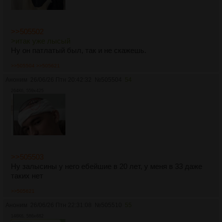
>>505502
>итак уже лысый
Ну он патлатый был, так и не скажешь.
>>505504
>>505621
Аноним
26/06/26 Птн 20:42:32
№
505504
54
264Кб, 559x425
>>505503
Ну залысины у него ебейшие в 20 лет, у меня в 33 даже
таких нет
>>505621
Аноним
26/06/26 Птн 22:31:08
№
505510
55
146Кб, 586x682