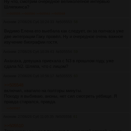
Ну что, смотрим очередное великолепное интервью
Шляпкинса?
>>505555
>>505560
>>505563
>>505568
Аноним
27/06/26 Суб 10:24:33
№
505553
58
Видимо Елена его выебала как следует, он за полчаса уже
две интеграции Гаку провёл. Ну и очередное очень важное
изучение биографии гостя.
Аноним
27/06/26 Суб 10:39:43
№
505554
59
Ахахаха, девушка приехала с N3 в прошлом году, уже
сдала N2. Шляпа, что с лицом?
Аноним
27/06/26 Суб 10:56:17
№
505555
60
>>505548
включил, хватило на полторы минуты.
Походу я выбиваю, аноны, нет сил смотреть уёбище. Я
правда старался, правда.
>>505567
Аноним
27/06/26 Суб 11:05:35
№
505558
61
>>505510