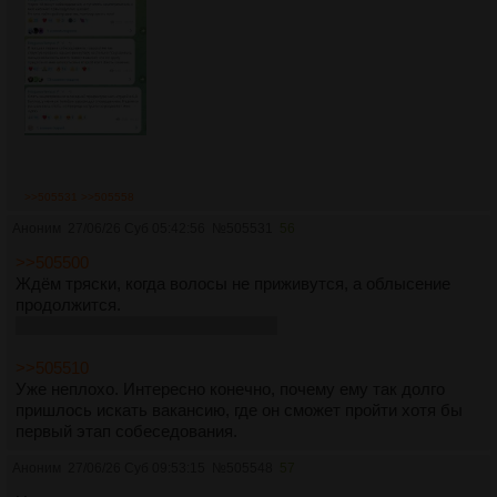
>>505531
>>505558
Аноним
27/06/26 Суб 05:42:56
№
505531
56
>>505500
Ждём тряски, когда волосы не приживутся, а облысение
продолжится.
Вот людям делать нехуй конечно.
>>505510
Уже неплохо. Интересно конечно, почему ему так долго
пришлось искать вакансию, где он сможет пройти хотя бы
первый этап собеседования.
Аноним
27/06/26 Суб 09:53:15
№
505548
57