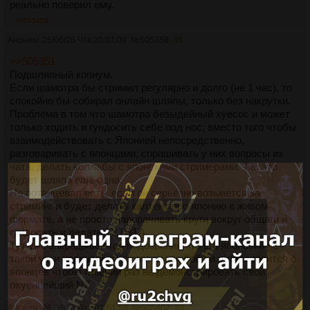
реально поверил ему.
>>505358
Аноним
25/06/26 Чтв 20:07:09
№
505358
38
>>505351
Подшляпный копиум.
Если шамотра бы стримил регулярно и долго (не 1 час), то
спокойно бы собирал онлайн шляпы, только без накрутки.
Проблема в том что шамотра безыдейный хуесос и может
только ходить и гундосить себе под нос, вместо того чтобы
взаимодействовать с Японией непосредственно,
разговаривать с японцами, спрашивать у них вопросы из
чата, делать коллабы с японскими стримерами. Т.е. это
будет шляпа ещё одна.
Но потанцевал есть, если он серьёзно возьмётся за
стриминг и будет делать калтент про японию в живом
формате, а не просто наворачивать круги вокруг общаги и
гундосить и делать ТУТИТА.
Тут уже закрадываются подозрения что его японский не
такой уж и хороший, поэтому он как боба и шляпс гасится с
японцев чтобы лишний раз не демонстрировать свой
охуеннейший N7
Аноним
26/06/26 Птн 01:51:58
№
505402
39