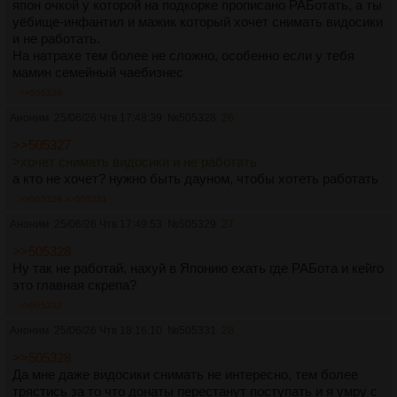
япон очкой у которой на подкорке прописано РАБотать, а ты
уёбище-инфантил и мажик который хочет снимать видосики
и не работать.
На натрахе тем более не сложно, особенно если у тебя
мамин семейный чаебизнес
>>505328
Аноним
25/06/26 Чтв 17:48:39
№
505328
26
>>505327
>хочет снимать видосики и не работать
а кто не хочет? нужно быть дауном, чтобы хотеть работать
>>505329
>>505331
Аноним
25/06/26 Чтв 17:49:53
№
505329
27
>>505328
Ну так не работай, нахуй в Японию ехать где РАБота и кейго
это главная скрепа?
>>505332
Аноним
25/06/26 Чтв 18:16:10
№
505331
28
>>505328
Да мне даже видосики снимать не интересно, тем более
трястись за то что донаты перестанут поступать и я умру с