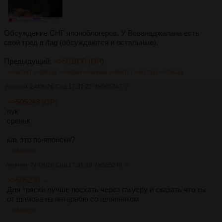
Обсуждение СНГ японоблогеров. У Вованаджапана есть
свой тред в /fag (обсуждаются и остальные).
Предыдущий:
>>501800 (OP)
>>505247
>>505319
>>506599
>>506646
>>506727
>>507036
>>508343
Аноним
24/06/26 Срд 17:37:22
№
505247
2
>>505243 (OP)
пук
среньк
как это по-японски?
>>505249
Аноним
24/06/26 Срд 17:39:38
№
505248
3
>>505230 →
Для тряски лучше поехать через гакусру и сказать что ты
от шамова на интервбю со шляпником
>>505250