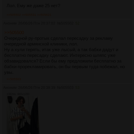
Лол. Ему же даже 25 нет?
>>505502
>>505531
>>505621
Аноним
26/06/26 Птн 20:37:02
№
505502
52
>>505500
Очередной ру-протык сделал пересадку за рекламу
очередной армянской клиники, лол.
Ну а хули терять, итак уже лысый, а так бабки дадут и
бесплатно пересадку сделают. Интересно шляпс уже
обзавидовался? Если бы ему предложили бесплатно за
бабки прорекламировать, он бы первым туда побежал, но
увы.
>>505503
Аноним
26/06/26 Птн 20:38:39
№
505503
53
1082Кб, 960x1280