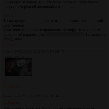
Как всегда, в общем-то. Зато их выгнали из парка прямо
посреди очередной плешивой интеграции.
>>505563
Ты не представляешь, на что готов сорокалетний японский
девственник...
Учитывая что её ещё и принимают за хафу, то это просто
идеальный вариант для
извращенца-трусонюха
Танака-куна
город Чиба.
>>505570
Аноним
27/06/26 Суб 11:27:06
№
505568
71
1029Кб, 1090x712
>>505548
Аноним
27/06/26 Суб 11:30:24
№
505569
72
>>505566
Чел, у неё есть пизда. Это главный социальный лифт.