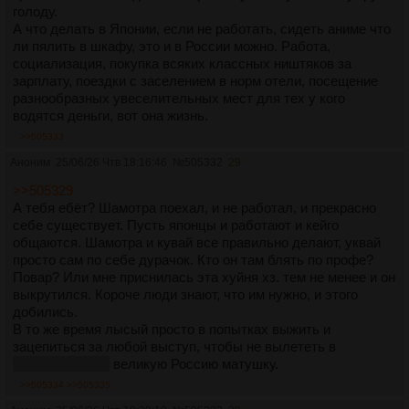
голоду.
А что делать в Японии, если не работать, сидеть аниме что
ли пялить в шкафу, это и в России можно. Работа,
социализация, покупка всяких классных ништяков за
зарплату, поездки с заселением в норм отели, посещение
разнообразных увеселительных мест для тех у кого
водятся деньги, вот она жизнь.
>>505333
Аноним
25/06/26 Чтв 18:16:46
№
505332
29
>>505329
А тебя ебёт? Шамотра поехал, и не работал, и прекрасно
себе существует. Пусть японцы и работают и кейго
общаются. Шамотра и кувай все правильно делают, уквай
просто сам по себе дурачок. Кто он там блять по профе?
Повар? Или мне приснилась эта хуйня хз. тем не менее и он
выкрутился. Короче люди знают, что им нужно, и этого
добились.
В то же время лысый просто в попытках выжить и
зацепиться за любой выступ, чтобы не вылететь в
гавноматр... Ой
великую Россию матушку.
>>505334
>>505335