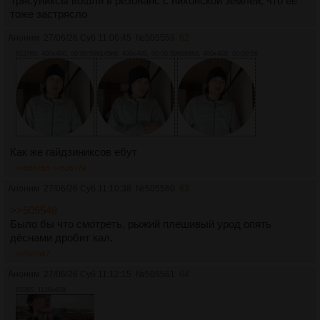
Трясуниксы вошли в резонанс с нихонской землей, что ее
тоже застрясло
Аноним
27/06/26 Суб 11:06:45
№
505559
62
8137Кб, 400x400, 00:00:59
8145Кб, 400x400, 00:00:59
8066Кб, 400x400, 00:00:58
Как же гайдзиниксов ебут
>>506766
>>506774
Аноним
27/06/26 Суб 11:10:38
№
505560
63
>>505548
Было бы что смотреть, рыжий плешивый урод опять
дёснами дробит кал.
>>505567
Аноним
27/06/26 Суб 11:12:15
№
505561
64
832Кб, 1126x638