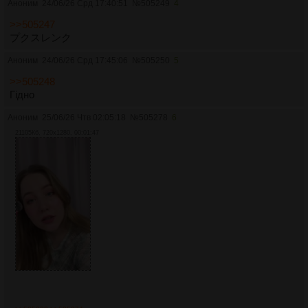
Аноним
24/06/26 Срд 17:40:51
№
505249
4
>>505247
プクスレンク
Аноним
24/06/26 Срд 17:45:06
№
505250
5
>>505248
Гідно
Аноним
25/06/26 Чтв 02:05:18
№
505278
6
21105Кб, 720x1280, 00:01:47