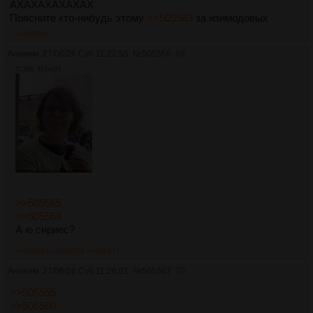
АХАХАХАХАХАХ
Поясните кто-нибудь этому
>>505563
за изимодовых
>>505566
Аноним
27/06/26 Суб 11:22:55
№
505566
69
513Кб, 483x621
>>505565
>>505564
А ю сириес?
>>505569
>>505576
>>505577
Аноним
27/06/26 Суб 11:26:01
№
505567
70
>>505555
>>505560