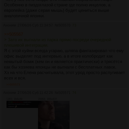
Особенно в пиздоглазой стране где полно инцелов, а
европейка (даже серая мышь) будет цениться выше
аналогичной японки.
Аноним
27/06/26 Суб 11:34:57
№
505570
73
>>505567
> Зато их выгнали из парка прямо посреди очередной
плешивой интеграции.
Я с этой хуйни всегда угараю, шляпа фантазировал что ему
офис выделят под интервью, а в итоге колобродит как
немытый бомж (кем он и является практически) и трясётся
как бы хозяева японцы не выгнали с бесплатных лавок.
Хз на что Елена расчитывала, этот урод просто распугивает
всех и вся.
>>505573
Аноним
27/06/26 Суб 11:42:26
№
505571
74
13Кб, 384x89
299Кб, 466x637