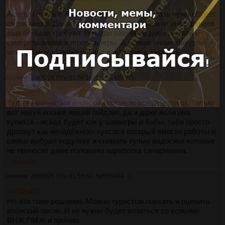
А зачем ехать в Японию сейчас? Там работать нужно будет
очень много. Даже свои пашу как лошади, а от иностранцев
еще больше требуют. Гораздо разумнее дома лежать и
смотреть аниме и играть в игры. А всякие аниме фигурки
или чай можно легко сейчас в интернете заказать.
>>505403
Аноним
26/06/26 Птн 01:54:10
№
505403
40
>>505402
Туда за мохнатым японским писиком всегда ездили. Только
вот нахуй японке нищий гайдзин, да и даже если она
купится - исход будет как у шамотры и бобы, тебя просто
дропнут как ненадёжного хуесоса который вместо работы и
семьи выбрал ходулинг и снимать тупые видосики которые
не приносят даже половины заработка саларимена.
>>505404
Аноним
26/06/26 Птн 01:56:43
№
505404
41
>>505403
Но это тоже решаемо. Можно туристом поехать и оценить
японский писик. И не нужно будет возиться со всякими
ВНЖ,ПМЖ и прочим.