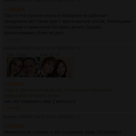
Аноним
25/06/26 Чтв 16:18:07
№
505322
23
>>505319
Про то что лукизм плохо и ломброзо не работает
придумали вот такие ерж с крючковатым носом, бегающими
глазками и привычкой потирать ручки. Однако
физиогномика сбоев не даёт
>>505326
Аноним
25/06/26 Чтв 17:12:24
№
505326
24
559Кб, 788x483
635Кб, 857x534
>>505322
>ерж с крючковатым носом, бегающими глазками и
привычкой потирать ручки
как это помешало ему 2 жениться
>>505327
Аноним
25/06/26 Чтв 17:15:24
№
505327
25
>>505326
Жениться не сложно, а вот сохранить брак. Особенно с