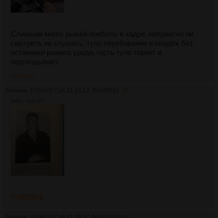
Слишком много рыжей поеботы в кадре, неприятно ни
смотреть ни слушать, тупо перебивание и пиздёж без
остановки рыжего урода, гость тупо терпит и
подпёздывает
>>505562
Аноним
27/06/26 Суб 11:14:12
№
505562
65
496Кб, 542x720
>>505561
Аноним
27/06/26 Суб 11:19:37
№
505563
66