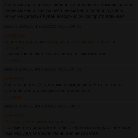
Так шамотра и прочие шинпаны и вованы же мажоры на шее
своей мамаши, как ты без шеи мамаши папаши будешь
нихуя не делать? Кувай возможно очком приторговывал.
Аноним
25/06/26 Чтв 18:23:30
№
505336
33
>>505334
>снимает видосики которые нахуй никому сейчас не
всрались.
Помню как он ныл что его никто не смотрит, лол
>>505342
Аноним
25/06/26 Чтв 18:25:41
№
505337
34
>>505333
Так а на че жить? Там даже изимодные работают, глаза
стухшей сельди и изуми чан въебывают.
>>505338
Аноним
25/06/26 Чтв 18:32:02
№
505338
35
>>505337
>? Там даже изимодные работают
Потому что дорохо жить, плюс тебе никто не даст внж пмж
пмс мвд двд вдв если ты ни дня не работал