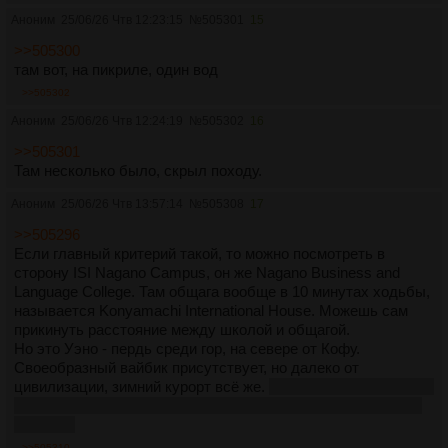
Аноним
25/06/26 Чтв 12:23:15
№
505301
15
>>505300
там вот, на пикриле, один вод
>>505302
Аноним
25/06/26 Чтв 12:24:19
№
505302
16
>>505301
Там несколько было, скрыл походу.
Аноним
25/06/26 Чтв 13:57:14
№
505308
17
>>505296
Если главный критерий такой, то можно посмотреть в
сторону ISI Nagano Campus, он же Nagano Business and
Language College. Там общага вообще в 10 минутах ходьбы,
называется Konyamachi International House. Можешь сам
прикинуть расстояние между школой и общагой.
Но это Уэно - пердь среди гор, на севере от Кофу.
Своеобразный вайбик присутствует, но далеко от
цивилизации, зимний курорт всё же.
Хотя школа с гарантией
может перевести на визу SSW 1 после учёбы, если верить
их сайту.
>>505310