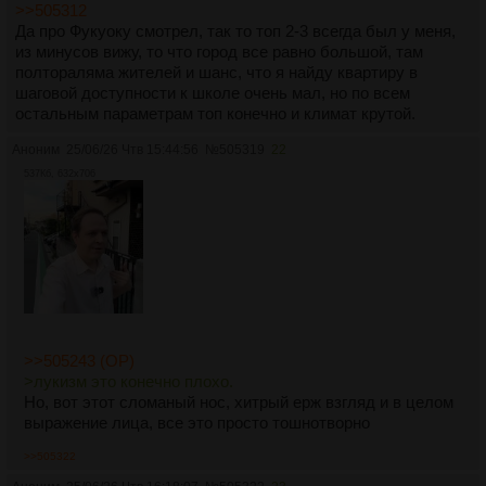
>>505312
Да про Фукуоку смотрел, так то топ 2-3 всегда был у меня,
из минусов вижу, то что город все равно большой, там
полтораляма жителей и шанс, что я найду квартиру в
шаговой доступности к школе очень мал, но по всем
остальным параметрам топ конечно и климат крутой.
Аноним
25/06/26 Чтв 15:44:56
№
505319
22
537Кб, 632x706
>>505243 (OP)
>лукизм это конечно плохо.
Но, вот этот сломаный нос, хитрый ерж взгляд и в целом
выражение лица, все это просто тошнотворно
>>505322