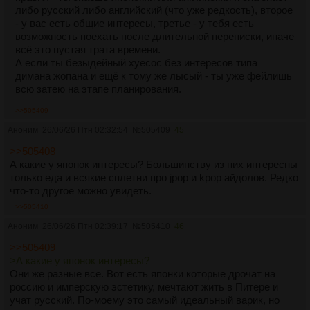
либо русский либо английский (что уже редкость), второе
- у вас есть общие интересы, третье - у тебя есть
возможность поехать после длительной переписки, иначе
всё это пустая трата времени.
А если ты безыдейный хуесос без интересов типа
димана жопана и ещё к тому же лысый - ты уже фейлишь
всю затею на этапе планирования.
>>505409
Аноним
26/06/26 Птн 02:32:54
№
505409
45
>>505408
А какие у японок интересы? Большинству из них интересны
только еда и всякие сплетни про jpop и kpop айдолов. Редко
что-то другое можно увидеть.
>>505410
Аноним
26/06/26 Птн 02:39:17
№
505410
46
>>505409
>А какие у японок интересы?
Они же разные все. Вот есть японки которые дрочат на
россию и имперскую эстетику, мечтают жить в Питере и
учат русский. По-моему это самый идеальный варик, но