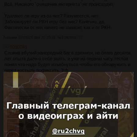
Всё. Никакого "очищения интернета" не происходит.
Удаляют ли игру из-за них? Разумеется, нет.
Заблокирует ли РКН игру без них? Конечно, да.
Фактически от них ничего не зависит, как и от РКН.
Аноним
07/06/26 Вск 20:10:16
№
1090868
32
>>1090743
Словив ебучий наноредкий баг в хрюнити, но благо десяток
лет опыта дали о себе знать, и уже на первом часу тестов
понял что надо будет изъебнуться чтобы его обнаружить и
через костыль пофиксить. Уф.
>>1090881
Аноним
07/06/26 Вск 21:29:24
№
1090881
33
455Кб, 800x1175