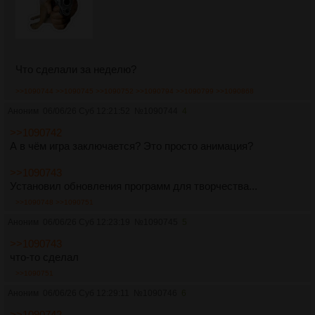
Что сделали за неделю?
>>1090744
>>1090745
>>1090752
>>1090794
>>1090799
>>1090868
Аноним
06/06/26 Суб 12:21:52
№
1090744
4
>>1090742
А в чём игра заключается? Это просто анимация?
>>1090743
Установил обновления программ для творчества...
>>1090748
>>1090751
Аноним
06/06/26 Суб 12:23:19
№
1090745
5
>>1090743
что-то сделал
>>1090751
Аноним
06/06/26 Суб 12:29:11
№
1090746
6
>>1090742