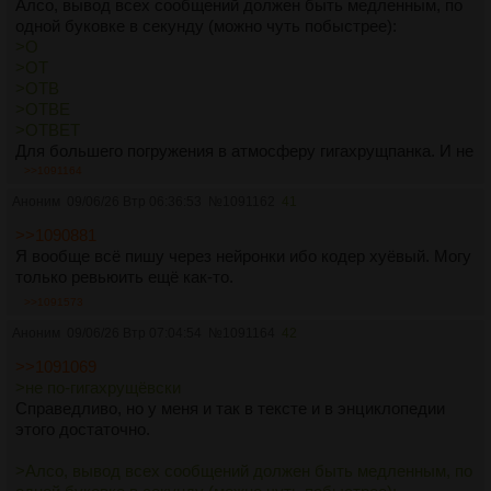
Алсо, вывод всех сообщений должен быть медленным, по
одной буковке в секунду (можно чуть побыстрее):
>О
>ОТ
>ОТВ
>ОТВЕ
>ОТВЕТ
Для большего погружения в атмосферу гигахрущпанка. И не
забудь громкие звуки писка, скрежета, лязга и т.д.
>>1091164
Аноним
09/06/26 Втр 06:36:53
№
1091162
41
>>1090881
Я вообще всё пишу через нейронки ибо кодер хуёвый. Могу
только ревьюить ещё как-то.
>>1091573
Аноним
09/06/26 Втр 07:04:54
№
1091164
42
>>1091069
>не по-гигахрущёвски
Справедливо, но у меня и так в тексте и в энциклопедии
этого достаточно.
>Алсо, вывод всех сообщений должен быть медленным, по