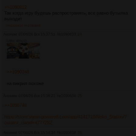
>>1090812
Так когда игру будешь распространять, все равно бутылка
выходит
>>1090838
>>1090840
Аноним
07/06/26 Вск 15:37:51
№
1090833
24
228Кб, 460x215
>>1090748
на пикрил похоже
Аноним
07/06/26 Вск 15:38:21
№
1090834
25
>>1090748
https://store.steampowered.com/app/4141710/Neko_Station/?
curator_clanid=4777282
Аноним
07/06/26 Вск 15:54:34
№
1090838
26