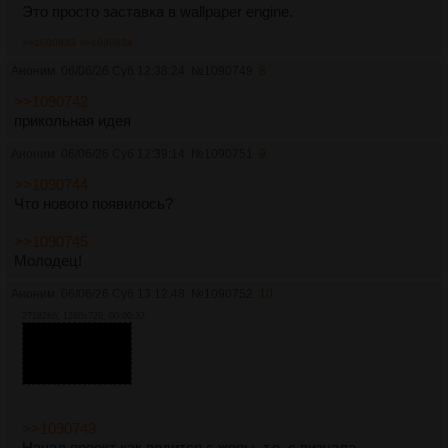
Это просто заставка в wallpaper engine.
>>1090833
>>1090834
Аноним
06/06/26 Суб 12:38:24
№
1090749
8
>>1090742
прикольная идея
Аноним
06/06/26 Суб 12:39:14
№
1090751
9
>>1090744
Что нового появилось?
>>1090745
Молодец!
Аноним
06/06/26 Суб 13:12:48
№
1090752
10
27182Кб, 1280x720, 00:00:32
>>1090743
Начал проект как водится с жопы, т.е. с визуала.