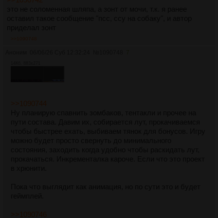
это не соломенная шляпа, а зонт от мочи, т.к. я ранее
оставил такое сообщение "псс, ссу на собаку", и автор
приделал зонт
>>1090748
Аноним
06/06/26 Суб 12:32:24
№
1090748
7
14Кб, 883x271
>>1090744
Ну планирую спавнить зомбаков, тентакли и прочее на
пути состава. Давим их, собирается лут, прокачиваемся
чтобы быстрее ехать, выбиваем тянок для бонусов. Игру
можно будет просто свернуть до минимального
состояния, заходить когда удобно чтобы раскидать лут,
прокачаться. Инкременталка кароче. Если что это проект
в хрюнити.
Пока что выглядит как анимация, но по сути это и будет
геймплей.
>>1090746