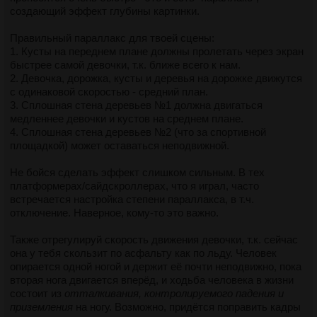
создающий эффект глубины картинки.
Правильный параллакс для твоей сцены:
1. Кусты на переднем плане должны пролетать через экран
быстрее самой девочки, т.к. ближе всего к нам.
2. Девочка, дорожка, кусты и деревья на дорожке движутся
с одинаковой скоростью - средний план.
3. Сплошная стена деревьев №1 должна двигаться
медленнее девочки и кустов на среднем плане.
4. Сплошная стена деревьев №2 (что за спортивной
площадкой) может оставаться неподвижной.
Не бойся сделать эффект слишком сильным. В тех
платформерах/сайдскроллерах, что я играл, часто
встречается настройка степени параллакса, в т.ч.
отключение. Наверное, кому-то это важно.
Также отрегулируй скорость движения девочки, т.к. сейчас
она у тебя скользит по асфальту как по льду. Человек
опирается одной ногой и держит её почти неподвижно, пока
вторая нога двигается вперёд, и ходьба человека в жизни
состоит из
отталкивания, контролируемого падения и
приземления
на ногу. Возможно, придётся поправить кадры