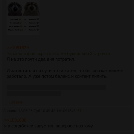
>>1091639
>а окно и фон скрыть это же буквально 2 строчки
Я на это почти два дня потратил.
И затестить я по сути это и хотел, чтобы оно как виджет
работало. А уже потом баланс и контент пилить.
ну ни че, на ТВГ еще потестим в новой игре, там
плейтестеров будет много
>>1091648
Аноним
13/06/26 Суб 10:49:43
№
1091646
61
>>1091638
я в сэндбокси запустил, наверное поэтому