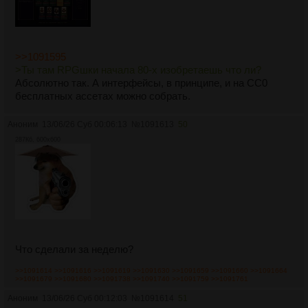
>>1091595
>Ты там RPGшки начала 80-х изобретаешь что ли?
Абсолютно так. А интерфейсы, в принципе, и на CC0
бесплатных ассетах можно собрать.
Аноним
13/06/26 Суб 00:06:13
№
1091613
50
287Кб, 600x600
Что сделали за неделю?
>>1091614
>>1091616
>>1091619
>>1091630
>>1091659
>>1091660
>>1091664
>>1091679
>>1091680
>>1091738
>>1091740
>>1091759
>>1091761
Аноним
13/06/26 Суб 00:12:03
№
1091614
51