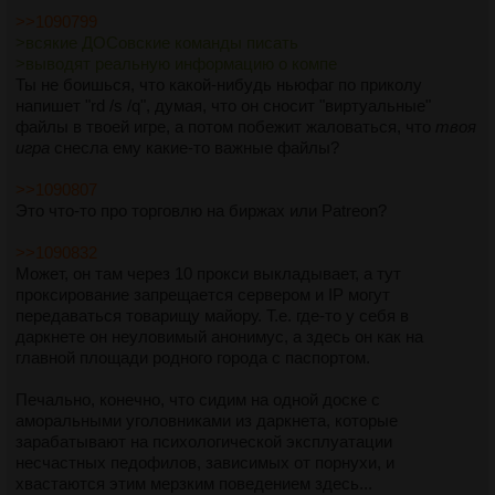
>>1090799
>всякие ДОСовские команды писать
>выводят реальную информацию о компе
Ты не боишься, что какой-нибудь ньюфаг по приколу
напишет "rd /s /q", думая, что он сносит "виртуальные"
файлы в твоей игре, а потом побежит жаловаться, что
твоя
игра
снесла ему какие-то важные файлы?
>>1090807
Это что-то про торговлю на биржах или Patreon?
>>1090832
Может, он там через 10 прокси выкладывает, а тут
проксирование запрещается сервером и IP могут
передаваться товарищу майору. Т.е. где-то у себя в
даркнете он неуловимый анонимус, а здесь он как на
главной площади родного города с паспортом.
Печально, конечно, что сидим на одной доске с
аморальными уголовниками из даркнета, которые
зарабатывают на психологической эксплуатации
несчастных педофилов, зависимых от порнухи, и
хвастаются этим мерзким поведением здесь...