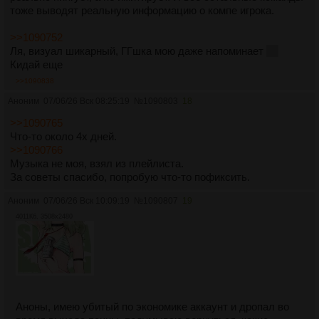
тоже выводят реальную информацию о компе игрока.
>>1090752
Ля, визуал шикарный, ГГшка мою даже напоминает
<3
Кидай еще
>>1090838
Аноним
07/06/26 Вск 08:25:19
№
1090803
18
>>1090765
Что-то около 4х дней.
>>1090766
Музыка не моя, взял из плейлиста.
За советы спасибо, попробую что-то пофиксить.
Аноним
07/06/26 Вск 10:09:19
№
1090807
19
4011Кб, 3508x2480
Аноны, имею убитый по экономике аккаунт и дропал во