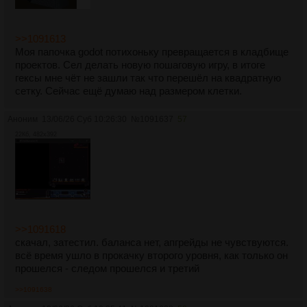
>>1091613
Моя папочка godot потихоньку превращается в кладбище
проектов. Сел делать новую пошаговую игру, в итоге
гексы мне чёт не зашли так что перешёл на квадратную
сетку. Сейчас ещё думаю над размером клетки.
Аноним
13/06/26 Суб 10:26:30
№
1091637
57
22Кб, 482x392
>>1091618
скачал, затестил. баланса нет, апгрейды не чувствуются.
всё время ушло в прокачку второго уровня, как только он
прошелся - следом прошелся и третий
>>1091638