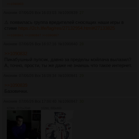
>>1090903
Аноним
07/06/26 Вск 16:03:03
№
1090839
27
⚠️ появилась группа вредителей сносящих наши игры в
стиме
https://2ch.life/fag/res/27132954.html#27133825
>>1090841
>>1090847
>>1090867
Аноним
07/06/26 Вск 16:07:16
№
1090840
28
>>1090832
Пикабушный пупсик, давно за пределы мэйлача вылазил?
А, точно, прости, ты же даже не знаешь что такое интернет.
Аноним
07/06/26 Вск 16:09:34
№
1090841
29
>>1090839
Базовички.
Аноним
07/06/26 Вск 17:00:40
№
1090847
30
623Кб, 2171x2048
102Кб, 600x800