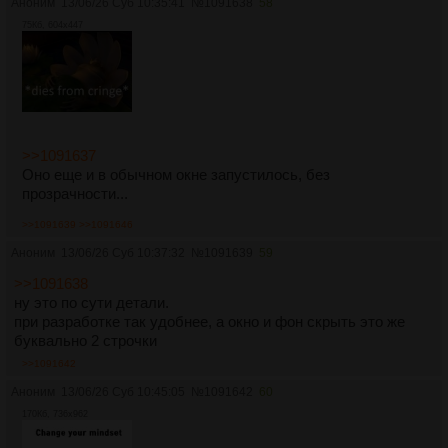
Аноним
13/06/26 Суб 10:35:41
№
1091638
58
75Кб, 604x447
>>1091637
Оно еще и в обычном окне запустилось, без
прозрачности...
>>1091639
>>1091646
Аноним
13/06/26 Суб 10:37:32
№
1091639
59
>>1091638
ну это по сути детали.
при разработке так удобнее, а окно и фон скрыть это же
буквально 2 строчки
>>1091642
Аноним
13/06/26 Суб 10:45:05
№
1091642
60
170Кб, 736x962