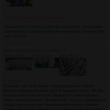
https://cascasb.itch.io/introsamosbor
Скачайте и затестите, если кому интересно. Сохранения
реализовать в должной мере не получилось. Поэтому без
них пока что.
>>1091637
>>1091651
Аноним
13/06/26 Суб 01:08:32
№
1091619
54
1000Кб, 1097x523
2240Кб, 1864x729
1141Кб, 1090x749
>>1091613
Вспомнил про свой проект с процедуральной травой.
Добавил процедуральные леса. В худшем случае ~80 фпс
на моём железе из-за отсутствующего оклюжн куллинга.
Может, потом добавлю. Тестовый лес ~5 тысяч деревьев на
квадратном километре. Рандомизация немного хромает,
потому что ещё не допилил, но технически каждое дерево -