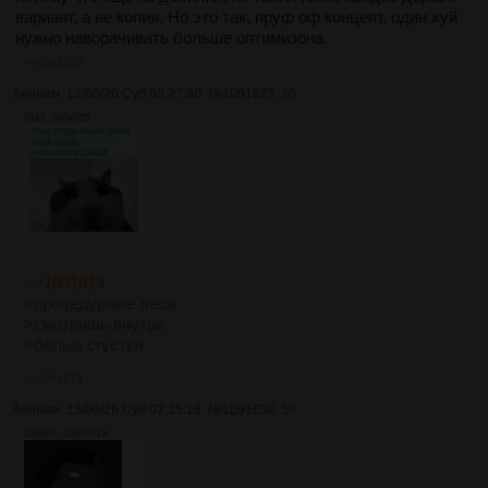
вариант, а не копия. Но это так, пруф оф концепт, один хуй
нужно наворачивать больше оптимизона.
>>1091623
Аноним
13/06/26 Суб 03:27:30
№
1091623
55
31Кб, 600x555
>>1091619
>процедурные леса
>смотришь внутрь
>белые сгустки
>>1091673
Аноним
13/06/26 Суб 07:15:18
№
1091630
56
1064Кб, 1587x819