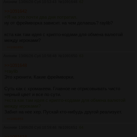
Аноним
13/06/26 Суб 10:53:43
№
1091648
62
>>1091642
>Я на это почти два дня потратил.
ну от фреймворка зависит. на чем делаешь? raylib?
кста как там идея с крипто-кодами для обмена валютой
между игроками?
>>1091650
Аноним
13/06/26 Суб 10:58:48
№
1091650
63
>>1091648
>raylib
Это хрюнити. Какие фреймворки.
Суть как с хромакеем. Главное не отрисовывать чисто
черный цвет и все по сути.
>кста как там идея с крипто-кодами для обмена валютой
между игроками?
Забил на нее хер. Пускай кто-нибудь другой реализует.
>>1091653
Аноним
13/06/26 Суб 10:59:46
№
1091651
64
>>1091618