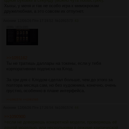
одной буковке в секунду (можно чуть побыстрее):
Хыхы, у меня и так не особо игра к мимокрокам
дружелюбная, а это совсем их отпугнет.
Аноним
12/06/26 Птн 17:19:52
№
1091573
43
440Кб, 1915x1000
>>1091162
Ты не тратишь даллары на токены, если у тебя
корпоративная подписка на Клод.
За три дня с Клодом сделал больше, чем до этого за
полтора месяца сам, но без художника, конечно, очень
грустно, особенно в плане интерфейса.
>>1091576
>>1091595
Аноним
12/06/26 Птн 17:26:54
№
1091574
44
>>1090900
>если не доверяешь конкретной модели, проверяешь её
другой моделью. или несколькими в режиме критической