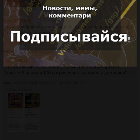
>>1090868
Благо нейронки творят чудеса, столько непонятной ранее
поебени получилось исправить.
>>1090885
>>1090892
>>1091162
Аноним
07/06/26 Вск 21:50:30
№
1090885
34
>>1090881
с нейронками то же самое, только на второй картинке
"спустя 8 часов и 100 потраченных на токены долларов"
Аноним
07/06/26 Вск 22:07:41
№
1090892
35
1202Кб, 2360x2732