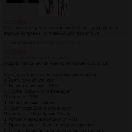
>>1090839
О, я знаю этих ребят. Постоянный объект для рофлов в
варфрейм треде и их главный шиз пикрил был.
Аноним
07/06/26 Вск 20:00:14
№
1090867
31
>>1090839
>сносящих наши игры в стиме
Пффф, классический манявр блокировки 127.0.0.1.
Суть действий этих неразумных школьников:
1. Взять случайную игру.
2. Написать письмо в РКН.
3. Ждать, когда РКН отреагирует.
Что делает РКН:
1. Пишет письмо в Steam.
2. Ждёт, когда Steam отреагирует.
Что делает LLM нейронка Steam:
1. Читает очередное письмо от РКН.
2. Прикладывает ладонь к лицу и вздыхает.
3. Ставит перенаправление на главную страницу.