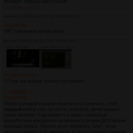
выходит, твёрдый достатошно.
>>1090795
>>1091740
Аноним
07/06/26 Вск 01:22:09
№
1090795
16
>>1090794
ТВГ: связанные одной цепью
Аноним
07/06/26 Вск 06:37:33
№
1090799
17
98Кб, 1920x1080
5734Кб, 1920x1150, 00:01:17
>>1090739 (OP)
ОПчик, как всегда, спасибо за перекат!
>>1089945 →
>>1090743
Писал сценарий и диалоговые ветки (стремлюсь, чтоб
каждый
выбор хоть на что-то, но влиял), донастраивал
экран настроек. Еще зачем-то в экран с консолью
разработчика впиздрячил возможность всякие ДОСовские
команды писать. Причем, если прописать "пинг", то он
реально пингует, а не имитирует. И все остальные команды