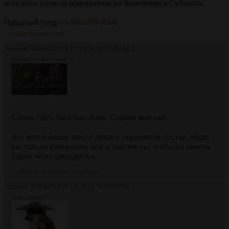
есть хоть одна не доведенная до бамплимита Cубшота.
Прошлый тред:
>>1081474 (OP)
>>1090799
>>1091978
Аноним
06/06/26 Суб 12:13:50
№
1090742
2
33908Кб, 1280x720, 00:00:13
Слева TBH: Таск Бар Хиро. Справа мой кал.
Чет мне вообще зашло делать подвижной состав. Надо
бы только уменьшить все и подтянуть, чтобы на панель
задач четко умещалось
>>1090744
>>1090746
>>1090749
Аноним
06/06/26 Суб 12:14:11
№
1090743
3
223Кб, 600x600