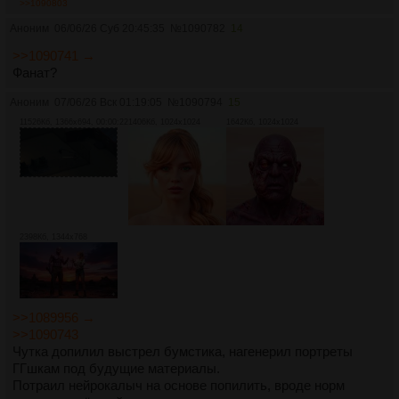
анимации, но скользящие ноги слишком бросаются в глаза.
>>1090803
Аноним
06/06/26 Суб 20:45:35
№
1090782
14
Если реалистичная скорость ходьбы покажется тебе
слишком медленной, то лучше всего сократить все локации
>>1090741 →
по размерам или дать возможность игроку неограниченно
Фанат?
бегать, чем делать такое скольжение.
Аноним
07/06/26 Вск 01:19:05
№
1090794
15
11526Кб, 1366x694, 00:00:22
1406Кб, 1024x1024
1642Кб, 1024x1024
2398Кб, 1344x768
>>1089956 →
>>1090743
Чутка допилил выстрел бумстика, нагенерил портреты
ГГшкам под будущие материалы.
Потраил нейрокалыч на основе попилить, вроде норм