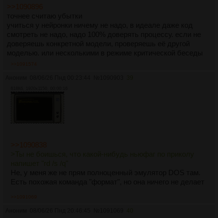
>>1090896
точнее считаю убытки
учиться у нейронки ничему не надо, в идеале даже код
смотреть не надо, надо 100% доверять процессу. если не
доверяешь конкретной модели, проверяешь её другой
моделью. или несколькими в режиме критической беседы
>>1091574
Аноним
08/06/26 Пнд 00:23:44
№
1090903
39
618Кб, 1920x1150, 00:00:16
>>1090838
>Ты не боишься, что какой-нибудь ньюфаг по приколу
напишет "rd /s /q"
Не, у меня же не прям полноценный эмулятор DOS там.
Есть похожая команда "формат", но она ничего не делает
>>1091069
Аноним
08/06/26 Пнд 20:46:45
№
1091069
40