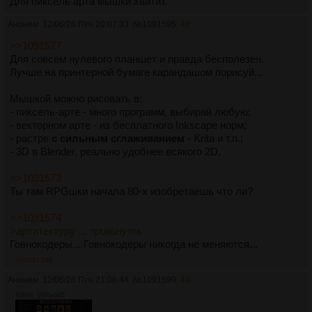
Для пиксель арта мышки хватит.
Аноним
12/06/26 Птн 20:07:33
№
1091595
48
>>1091577
Для совсем нулевого планшет и правда бесполезен.
Лучше на принтерной бумаге карандашом порисуй...
Мышкой можно рисовать в:
- пиксель-арте - много программ, выбирай любую;
- векторном арте - из бесплатного Inkscape норм;
- растре
с сильным сглаживанием
- Krita и т.п.;
- 3D в Blender, реально удобнее всякого 2D.
>>1091573
Ты там RPGшки начала 80-х изобретаешь что ли?
>>1091574
>архитектуру ...
прикинуть
Говнокодеры... Говнокодеры никогда не меняются...
>>1091599
Аноним
12/06/26 Птн 21:06:44
№
1091599
49
436Кб, 1920x995