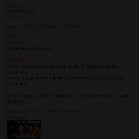
>>1091613
Ничего. А ты?
>>1091616
Аноним
13/06/26 Суб 00:26:08
№
1091616
52
>>1091614
>А ты?
С козырей заходишь?
>>1091613
Начал продолжать ковырять свою 3D модель (вчера,
неудачно).
Начал с нуля новый чарактер контроллер (3 дня назад,
неудачно).
Скоро дойду до 10000 способов, что не работают, и стану
крутаном.
Аноним
13/06/26 Суб 01:07:05
№
1091618
53
114Кб, 630x500