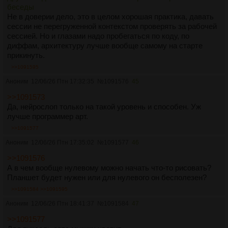
беседы
Не в доверии дело, это в целом хорошая практика, давать
сессии не перегруженной контекстом проверять за рабочей
сессией. Но и глазами надо пробегаться по коду, по
диффам, архитектуру лучше вообще самому на старте
прикинуть.
>>1091595
Аноним
12/06/26 Птн 17:32:35
№
1091576
45
>>1091573
Да, нейрослоп только на такой уровень и способен. Уж
лучше программер арт.
>>1091577
Аноним
12/06/26 Птн 17:35:02
№
1091577
46
>>1091576
А в чем вообще нулевому можно начать что-то рисовать?
Планшет будет нужен или для нулевого он бесполезен?
>>1091584
>>1091595
Аноним
12/06/26 Птн 18:41:37
№
1091584
47
>>1091577