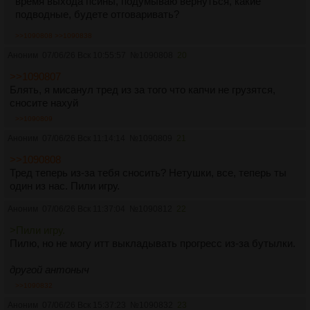
время выхода псины, подумываю вернуться, какие
подводные, будете отговаривать?
>>1090808
>>1090838
Аноним
07/06/26 Вск 10:55:57
№
1090808
20
>>1090807
Блять, я мисанул тред из за того что капчи не грузятся,
сносите нахуй
>>1090809
Аноним
07/06/26 Вск 11:14:14
№
1090809
21
>>1090808
Тред теперь из-за тебя сносить? Нетушки, все, теперь ты
один из нас. Пили игру.
Аноним
07/06/26 Вск 11:37:04
№
1090812
22
>Пили игру.
Пилю, но не могу итт выкладывать прогресс из-за бутылки.
другой антоныч
>>1090832
Аноним
07/06/26 Вск 15:37:23
№
1090832
23