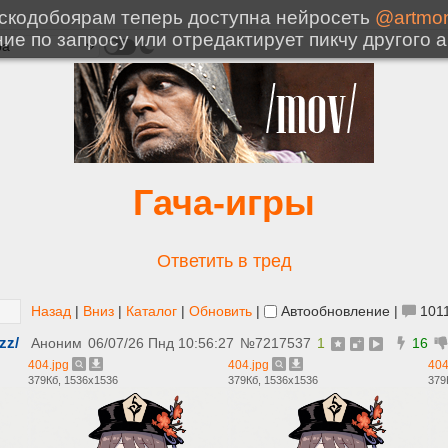
Гача-игры
Ответить в тред
Назад
|
Вниз
|
Каталог
|
Обновить
|
Автообновление
|
101
zz/
Аноним
06/07/26 Пнд 10:56:27
№
7217537
1
16
404.jpg
404.jpg
404
379Кб, 1536x1536
379Кб, 1536x1536
379