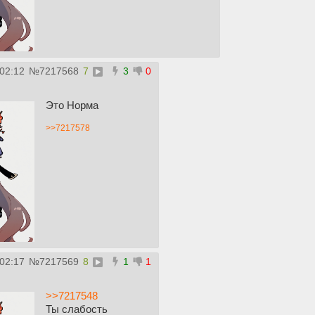
:02:12
№
7217568
7
3
0
Это Норма
>>7217578
:02:17
№
7217569
8
1
1
>>7217548
Ты слабость