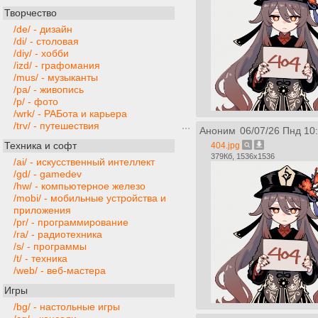
Творчество
/de/ - дизайн
/di/ - столовая
/diy/ - хобби
/izd/ - графомания
/mus/ - музыканты
/pa/ - живопись
/p/ - фото
/wrk/ - РАБота и карьера
/trv/ - путешествия
Аноним
06/07/26 Пнд 10
Техника и софт
404.jpg
379Кб, 1536x1536
/ai/ - искусственный интеллект
/gd/ - gamedev
/hw/ - компьютерное железо
/mobi/ - мобильные устройства и
приложения
/pr/ - программирование
/ra/ - радиотехника
/s/ - программы
/t/ - техника
/web/ - веб-мастера
Игры
/bg/ - настольные игры