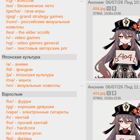
/cg/ - консоли
Аноним
06/07/26 Пнд 10
/es/ - бесконечное лето
404.jpg
/gacha/ - гача-игры
379Кб, 1536x1536
/gsg/ - grand strategy games
/ruvn/ - российские визуальные
новеллы
/tes/ - the elder scrolls
/v/ - video games
/vg/ - video games general
/wr/ - текстовые авторские рпг
Японская культура
/a/ - аниме
/fd/ - фэндом
/ja/ - японская культура
/ma/ - манга
/vn/ - визуальные новеллы
Аноним
06/07/26 Пнд 11
404.jpg
Взрослым
379Кб, 1536x1536
/fur/ - фурри
/gg/ - хорошие девушки
/vape/ - электронные сигареты
/h/ - хентай
/ho/ - прочий хентай
/hc/ - hardcore
/e/ - extreme pron
/fet/ - фетиш