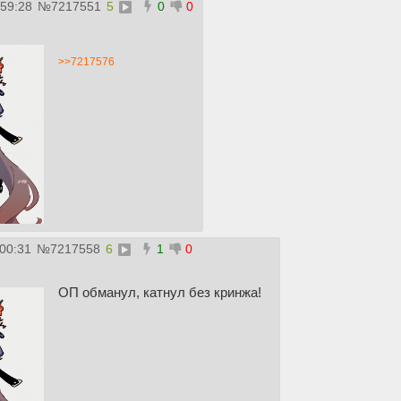
:59:28
№
7217551
5
0
0
>>7217576
:00:31
№
7217558
6
1
0
ОП обманул, катнул без кринжа!