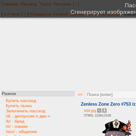
Главная
Пасскод
Талон
Реклама
[...]
[
b
/
news
/
+
]
Юзердоски
Каталог
Трекер
NSFW
Настройки
Разное
<<
Купить пасскод
Zenless Zone Zero #753 /z
Купить талон
Залогинить пасскод
404.jpg
379Кб, 1536x1536
/d/ - дискуссии о два.ч
/b/ - бред
/o/ - оэкаки
/soc/ - общение