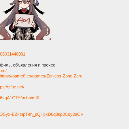
2406031448091
филь, объявления и прочее
com/
https://game8.co/games/Zenless-Zone-Zero
tps://zfae.net/
6vqA1C7Y/pubhtml#
Sx8OSyx-BZktnpT-fh_pQHjjkD8q3sp3Csy2aOI-