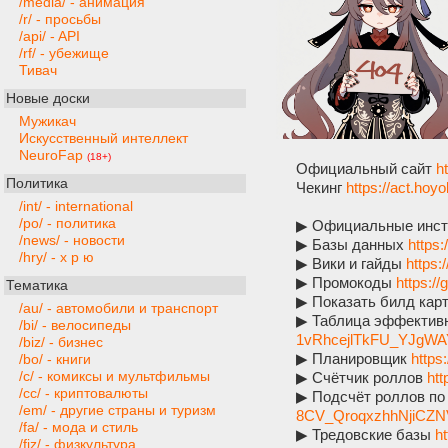
/media/ - анимация
/r/ - просьбы
/api/ - API
/rf/ - убежище
Тивач
Новые доски
Мужикач
Искусственный интеллект
NeuroFap
(18+)
Официальный сайт
h
Политика
Чекинг
https://act.ho
/int/ - international
/po/ - политика
▶︎ Официальные инс
/news/ - новости
▶︎ Базы данных
https:
/hry/ - х р ю
▶︎ Вики и гайды
https:
▶︎ Промокоды
https:/
Тематика
▶︎ Показать билд кар
/au/ - автомобили и транспорт
▶︎ Таблица эффектив
/bi/ - велосипеды
1vRhcejlTkFU_YJgWA
/biz/ - бизнес
▶︎ Планировщик
https:
/bo/ - книги
/c/ - комиксы и мультфильмы
▶︎ Счётчик роллов
htt
/cc/ - криптовалюты
▶︎ Подсчёт роллов п
/em/ - другие страны и туризм
8CV_QroqxzhhNjiCZN
/fa/ - мода и стиль
▶︎ Тредовские базы
ht
/fiz/ - физкультура