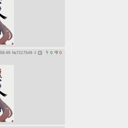
:58:49
№
7217549
4
0
0