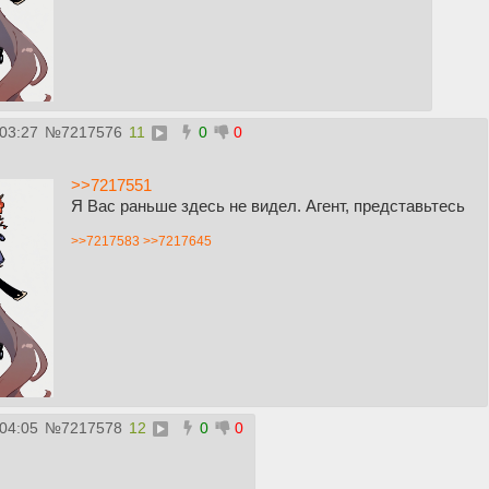
:03:27
№
7217576
11
0
0
>>7217551
Я Вас раньше здесь не видел. Агент, представьтесь
>>7217583
>>7217645
:04:05
№
7217578
12
0
0