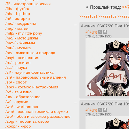
/fl/ - иностранные языки
✦ Прошлый тред:
>>7
/ftb/ - футбол
/hh/ - hip-hop
>>7221621
>>7222162
>>722
/hi/ - история
/me/ - медицина
Аноним
06/07/26 Пнд 10
/mg/ - магия
404.jpg
/mlp/ - my little pony
379Кб, 1536x1536
/mo/ - мотоциклы
/mov/ - Фильмы
/mu/ - музыка
/ne/ - животные и природа
/psy/ - психология
/re/ - религия
/sci/ - наука
/sf/ - научная фантастика
/sn/ - паранормальные явления
/sp/ - спорт
/spc/ - космос и астрономия
/tv/ - тв и кино
/un/ - образование
/w/ - оружие
Аноним
06/07/26 Пнд 10
/wh/ - warhammer
404.jpg
/wm/ - военная техника и оружие
379Кб, 1536x1536
/wp/ - обои и высокое разрешение
/zog/ - теории заговора
/kpop/ - k-pop