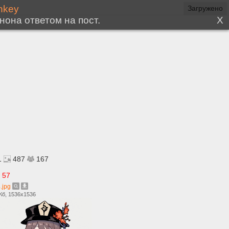
1
487
167
57
.jpg
Кб, 1536x1536