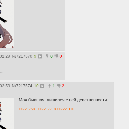
:02:29
№
7217570
9
0
0
..
:02:53
№
7217574
10
1
2
Моя бывшая, лишился с ней девственности.
>>7217581
>>7217718
>>7221110