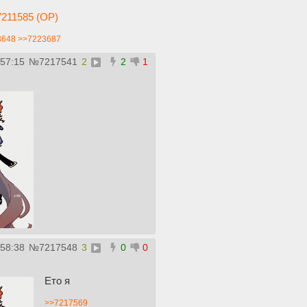
211585 (OP)
3648
>>7223687
:57:15
№
7217541
2
2
1
:58:38
№
7217548
3
0
0
Ето я
>>7217569