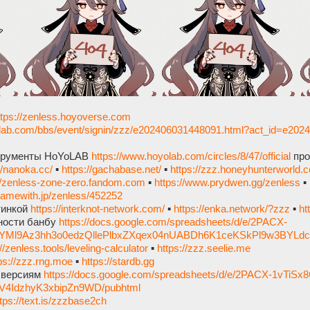
ttps://zenless.hoyoverse.com
yolab.com/bbs/event/signin/zzz/e202406031448091.html?act_id=e20
трументы HoYoLAB
https://www.hoyolab.com/circles/8/47/official
про
//nanoka.cc/
▪︎
https://gachabase.net/
▪︎
https://zzz.honeyhunterworld.
//zenless-zone-zero.fandom.com
▪︎
https://www.prydwen.gg/zenless
▪︎
/gamewith.jp/zenless/452252
тинкой
https://interknot-network.com/
▪︎
https://enka.network/?zzz
▪︎
ht
ности банбу
https://docs.google.com/spreadsheets/d/e/2PACX-
YMl9Az3hh3o0edzQllePlbxZXqex04nUABDh6K1ceKSkPl9w3BYLdc
//zenless.tools/leveling-calculator
▪︎
https://zzz.seelie.me
ps://zzz.rng.moe
▪︎
https://stardb.gg
о версиям
https://docs.google.com/spreadsheets/d/e/2PACX-1vTi
V4IdzhyK3xbipZn9WD/pubhtml
tps://text.is/zzzbase2ch