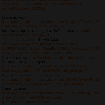
Lf4AMoYDUSkRZXBAOlnIfvyPWjt4bi02zAsIfM/edit?
gid=11869023#gid=11869023
Гайды на кукол:
https://docs.google.com/spreadsheets/d/1DogyU3K7ZXw2qbhP
1EhRXIAw5nCyIV5G5e-QWviBZME/edit
Китайские тирлисты и гайды от ReTempesta:
https://gf2-
bbs.exiliumgf.com/user?id=11456
Таблица артефактов (Growth Data):
https://docs.google.com/spreadsheets/d/e/2PACX-
1vS6K2A7Jxdl6g_5acs3mClmnBlw9O458hzPwFzgtBwAVe7T2
4Ex5JQhJi6jZz1-LJkHQo76snl_JU3f/pubhtml
Счетчик круток:
https://gfl2.help/ru/pulls
|
https://exilium.xyz/
История выхода баннеров:
https://docs.google.com/spreadsheets/d/1flp0QI_ZmJy5-
MorHjNwjVze3mUeb-9jFKCd42jRfQU/edit?gid=0#gid=0
Подсчёт круток и коллапсов в патч:
https://docs.google.com/spreadsheets/d/1SHrlBWQOrhAJKoGc
389vxzq92rh6axHExQshTmpcn3E/edit?gid=0#gid=0
Скины на долок:
https://docs.google.com/spreadsheets/d/1vLCUFoY0NUjnj_azK
aiPgFcwVkXAAInlmIWf989mKzY/edit?
gid=946934527#gid=946934527