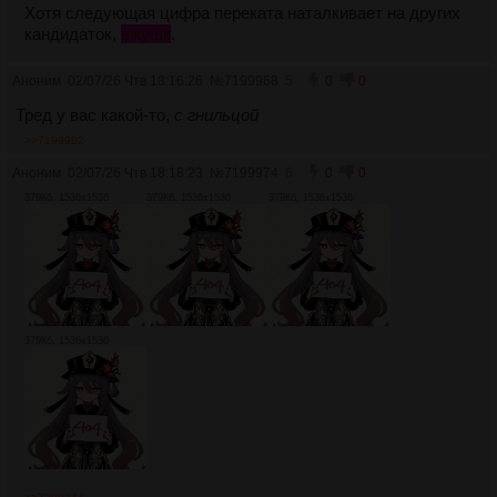
Хотя следующая цифра переката наталкивает на других
кандидаток,
вжушк
.
Аноним
02/07/26 Чтв 18:16:26
№
7199968
5
0
0
Тред у вас какой-то,
с гнильцой
>>7199982
Аноним
02/07/26 Чтв 18:18:23
№
7199974
6
0
0
379Кб, 1536x1536
379Кб, 1536x1536
379Кб, 1536x1536
379Кб, 1536x1536