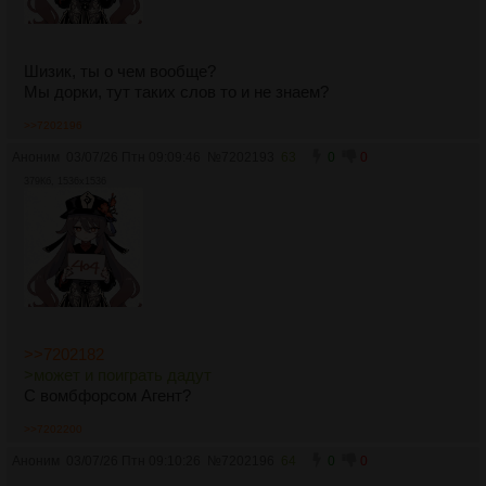
Шизик, ты о чем вообще?
Мы дорки, тут таких слов то и не знаем?
>>7202196
Аноним
03/07/26 Птн 09:09:46
№
7202193
63
0
0
379Кб, 1536x1536
>>7202182
>может и поиграть дадут
С вомбфорсом Агент?
>>7202200
Аноним
03/07/26 Птн 09:10:26
№
7202196
64
0
0