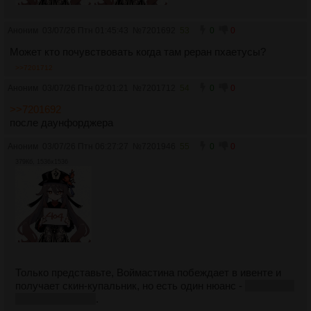
Аноним
03/07/26 Птн 01:45:43
№
7201692
53
0
0
Может кто почувствовать когда там реран пхаетусы?
>>7201712
Аноним
03/07/26 Птн 02:01:21
№
7201712
54
0
0
>>7201692
после даунфорджера
Аноним
03/07/26 Птн 06:27:27
№
7201946
55
0
0
379Кб, 1536x1536
Только представьте, Воймастина побеждает в ивенте и
получает скин-купальник, но есть один нюанс -
купальник
надет на ее меху
.