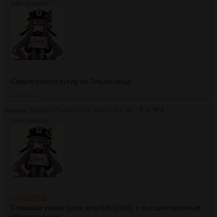
379Кб, 1536x1536
Самую умную куклу на Эльмо пощу
>>7202231
Аноним
03/07/26 Птн 09:25:30
№
7202231
69
0
0
379Кб, 1536x1536
>>7202225
Слишком умная даже для ШК
Чумбу
, с высшим военным
образованием.