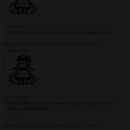
>>7202200
Я готов заплатить за доставку секса к моему порогу.
Аноним
03/07/26 Птн 09:13:23
№
7202207
67
0
0
379Кб, 1536x1536
>>7202196
Пусть Кирюша в свой Геншин тред или среакшен в а/
идёт с сисями воюет.
>>7202238
Аноним
03/07/26 Птн 09:21:27
№
7202225
68
0
0