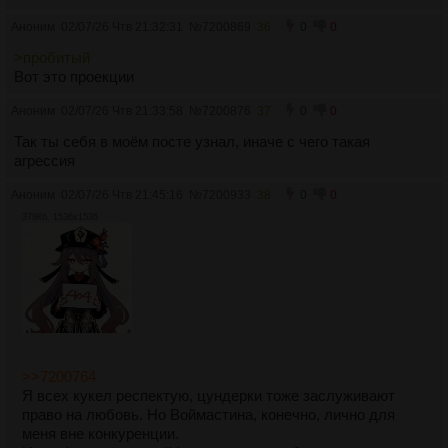
Аноним
02/07/26 Чтв 21:32:31
№
7200869
36
0
0
>пробитый
Вот это проекции
Аноним
02/07/26 Чтв 21:33:58
№
7200876
37
0
0
Так ты себя в моём посте узнал, иначе с чего такая
агрессия
Аноним
02/07/26 Чтв 21:45:16
№
7200933
38
0
0
379Кб, 1536x1536
>>7200764
Я всех кукел респектую, цундерки тоже заслуживают
право на любовь. Но Воймастина, конечно, лично для
меня вне конкуренции.