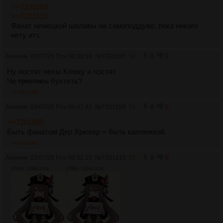
>>7201503
>>7201523
Фанат немецкой шалавы на самоподдуве, пока никого
нету итт.
Аноним
03/07/26 Птн 00:38:58
№
7201585
50
0
0
Ну постят челы Клюку и постят
Че
трястись
бухтеть?
>>7201589
Аноним
03/07/26 Птн 00:41:41
№
7201589
51
0
0
>>7201585
Быть фанатом Дер Хрюкер = быть калоежкой.
>>7202392
Аноним
03/07/26 Птн 00:52:25
№
7201610
52
0
0
379Кб, 1536x1536
379Кб, 1536x1536