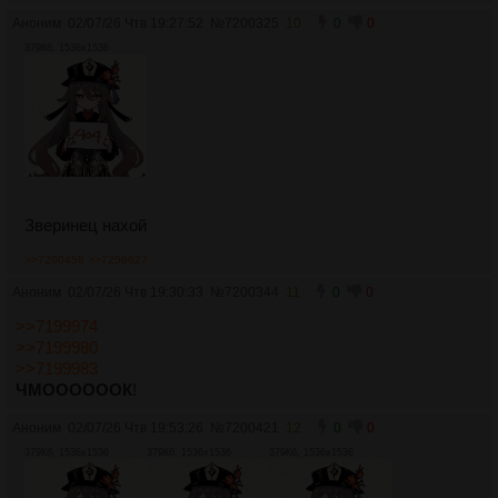
Аноним
02/07/26 Чтв 19:27:52
№
7200325
10
0
0
379Кб, 1536x1536
Зверинец нахой
>>7200458
>>7256627
Аноним
02/07/26 Чтв 19:30:33
№
7200344
11
0
0
>>7199974
>>7199980
>>7199983
ЧМООООООК
!
Аноним
02/07/26 Чтв 19:53:26
№
7200421
12
0
0
379Кб, 1536x1536
379Кб, 1536x1536
379Кб, 1536x1536