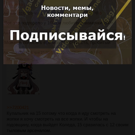
>>7200933
Аноним
02/07/26 Чтв 21:23:26
№
7200821
33
0
0
Вот это подгорело у 160 см любителя мамочки 200+
Аноним
02/07/26 Чтв 21:29:24
№
7200850
34
0
0
Можешь пососать все мои 188 см роста, пробитый
Аноним
02/07/26 Чтв 21:31:00
№
7200862
35
0
0
379Кб, 1536x1536
>>7200421
Купальник на 15 потому что когда я иду смотреть на
жопки я хочу смотреть на все жопки. И чтобы на
годовщину, когда выйдет Коледа, 15 сразилась с 12 своим
тыловым арсеналом.