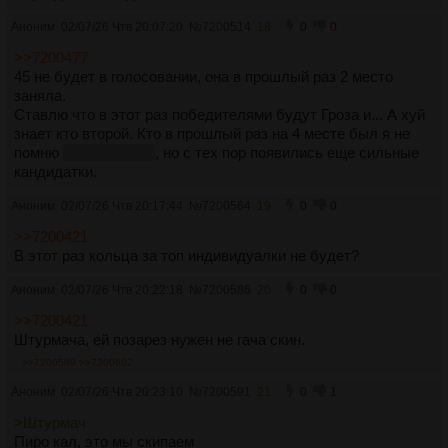
Аноним
02/07/26 Чтв 20:07:20
№
7200514
18
0
0
>>7200477
45 не будет в голосовании, она в прошлый раз 2 место
заняла.
Ставлю что в этот раз победителями будут Гроза и... А хуй
знает кто второй. Кто в прошлый раз на 4 месте был я не
помню
не Альва ли?
, но с тех пор появились еще сильные
кандидатки.
Аноним
02/07/26 Чтв 20:17:44
№
7200564
19
0
0
>>7200421
В этот раз кольца за топ индивидуалки не будет?
Аноним
02/07/26 Чтв 20:22:18
№
7200586
20
0
0
>>7200421
Штурмача, ей позарез нужен не гача скин.
>>7200599
>>7200602
Аноним
02/07/26 Чтв 20:23:10
№
7200591
21
0
1
>Штурмач
Пиро кал, это мы скипаем