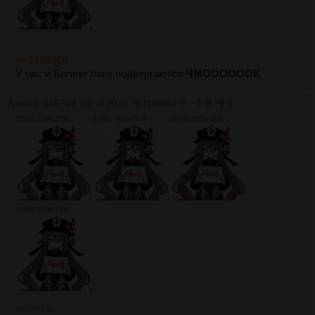
>>7199968
У нас и Богини тоже подвергаются
ЧМООООООК
Аноним
02/07/26 Чтв 18:20:48
№
7199983
9
0
0
379Кб, 1536x1536
379Кб, 1536x1536
379Кб, 1536x1536
379Кб, 1536x1536
>>7200344