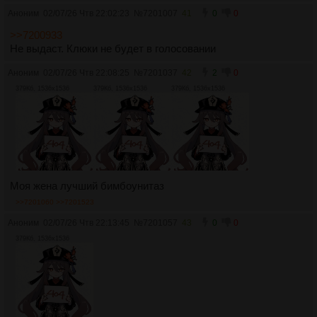
Аноним
02/07/26 Чтв 22:02:23
№
7201007
41
0
0
>>7200933
Не выдаст. Клюки не будет в голосовании
Аноним
02/07/26 Чтв 22:08:25
№
7201037
42
2
0
379Кб, 1536x1536
379Кб, 1536x1536
379Кб, 1536x1536
Моя жена лучший бимбоунитаз
>>7201060
>>7201523
Аноним
02/07/26 Чтв 22:13:45
№
7201057
43
0
0
379Кб, 1536x1536