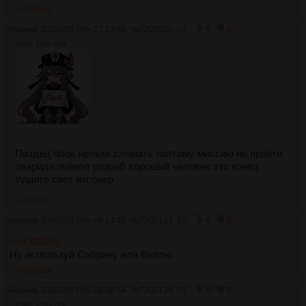
>>7202240
Аноним
03/07/26 Птн 07:13:40
№
7202025
56
0
0
379Кб, 1536x1536
Пиздец блок нельзя сломать поэтому миссию не пройти
оварида пейвол разраб хороший человек это конец
тушите свет итсовер
>>7202103
Аноним
03/07/26 Птн 08:14:47
№
7202103
57
0
0
>>7202025
Ну используй Сабрину или Веплю
>>7202129
Аноним
03/07/26 Птн 08:28:54
№
7202129
58
0
0
379Кб, 1536x1536