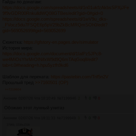
Гайды по донатам:
https://docs.google.com/spreadsheets/d/1n01ukfzAkbsSPXjJFe
9f9vGDR00RnkulldWQ08GTBes/edit?gid=0#gid=0
https://docs.google.com/spreadsheets/d/1wV9u_dks-
_FVocz5du7FSQE6p5pV29bZkBcMRQmSOh0/edit?
gid=569052699#gid=569052699
Сюжетка:
https://gfstory-en.pages.dev/simulator
История мира:
https://docs.google.com/document/d/1IalPz5JPc8-
we4MiOsYhrMrOINifxW9d9Q6mTAqGoq8/edit?
tab=t.0#heading=h.hpu5yzfh9kd6
Шаблон для переката:
https://pastebin.com/Trif5n2V
Прошлый тред
>>7160501 (OP)
>>7219604
Аноним
02/07/26 Чтв 18:10:49
№
7199946
2
0
0
Обожаю этот лунный унитаз
Аноним
02/07/26 Чтв 18:11:33
№
7199949
3
0
0
379Кб, 1536x1536