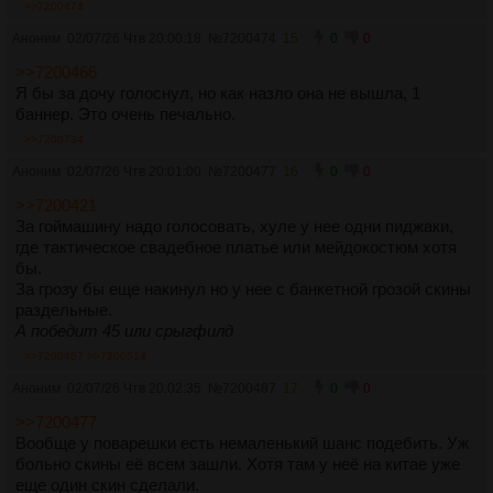
>>7200474
Аноним
02/07/26 Чтв 20:00:18
№
7200474
15
0
0
>>7200466
Я бы за дочу голоснул, но как назло она не вышла, 1
баннер. Это очень печально.
>>7200734
Аноним
02/07/26 Чтв 20:01:00
№
7200477
16
0
0
>>7200421
За гоймашину надо голосовать, хуле у нее одни пиджаки,
где тактическое свадебное платье или мейдокостюм хотя
бы.
За грозу бы еще накинул но у нее с банкетной грозой скины
раздельные.
А победит 45 или срыгфилд
>>7200487
>>7200514
Аноним
02/07/26 Чтв 20:02:35
№
7200487
17
0
0
>>7200477
Вообще у поварешки есть немаленький шанс подебить. Уж
больно скины её всем зашли. Хотя там у неё на китае уже
еще один скин сделали.