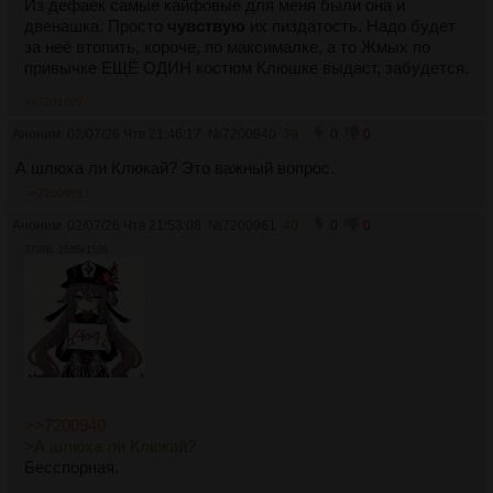
Из дефаек самые кайфовые для меня были она и
двенашка. Просто
чувствую
их пиздатость. Надо будет
за неё втопить, короче, по максималке, а то Жмых по
привычке ЕЩЁ ОДИН костюм Клюшке выдаст, забудется.
>>7201007
Аноним
02/07/26 Чтв 21:46:17
№
7200940
39
0
0
А шлюха ли Клюкай? Это важный вопрос.
>>7200961
Аноним
02/07/26 Чтв 21:53:08
№
7200961
40
0
0
379Кб, 1536x1536
>>7200940
>А шлюха ли Клюкай?
Бесспорная.