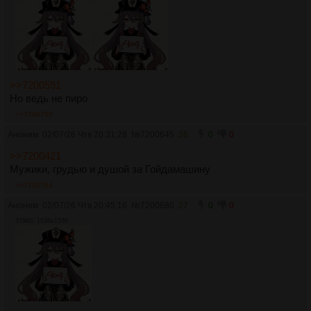
>>7200591
Но ведь не пиро
>>7200759
Аноним
02/07/26 Чтв 20:31:28
№
7200645
26
0
0
>>7200421
Мужики, грудью и душой за Гойдамашину
>>7200764
Аноним
02/07/26 Чтв 20:45:16
№
7200680
27
0
0
379Кб, 1536x1536