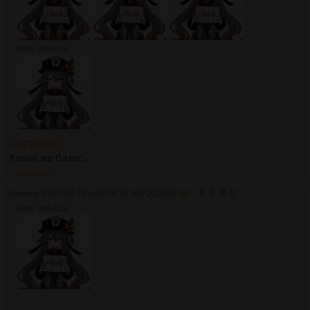
379Кб, 1536x1536
>>7201037
Какой же базис.
>>7201580
Аноним
03/07/26 Птн 00:35:35
№
7201580
49
0
0
379Кб, 1536x1536