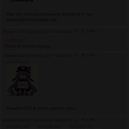
Там это, скиллы выложили. Какой же у нее
перегруженный наборчик.
Аноним
02/07/26 Чтв 22:13:54
№
7201060
44
0
0
>>7201037
Уноси ее нахуй отсюда.
Аноним
02/07/26 Чтв 22:18:37
№
7201077
45
0
0
379Кб, 1536x1536
Умный ОГАС в очках скачать обои
Аноним
02/07/26 Чтв 23:14:44
№
7201324
46
0
0
379Кб, 1536x1536
379Кб, 1536x1536
379Кб, 1536x1536