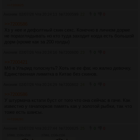
>>7200625
Аноним
02/07/26 Чтв 20:24:13
№
7200599
22
0
0
>>7200586
Хз у нее и дефолтный скин секс. Конечно в личном дорме
не поразглядывать но кто туда заходит когда есть большой
дорм (кроме как за 200 голды)
Аноним
02/07/26 Чтв 20:24:16
№
7200600
23
0
0
>>7200421
Мб в Ульрид голоснуть? Хоть не ее фаг, но жалко девочку.
Единственная лимитка в Китае без скинов.
Аноним
02/07/26 Чтв 20:24:29
№
7200602
24
0
0
>>7200586
У штурмача кстати буст от того что она сейчас в гаче. Как
известно у гачапорков память как у золотой рыбки, так что
тоже есть шансы.
>>7208281
Аноним
02/07/26 Чтв 20:27:44
№
7200625
25
0
0
379Кб, 1536x1536
379Кб, 1536x1536