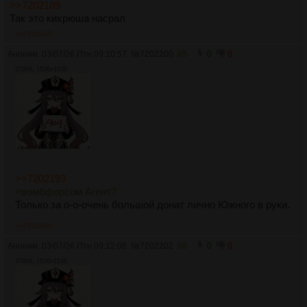
>>7202189
Так это кихрюша насрал
>>7202207
Аноним
03/07/26 Птн 09:10:57
№
7202200
65
0
0
379Кб, 1536x1536
>>7202193
>вомбфорсом Агент?
Только за о-о-очень большой донат лично Южного в руки.
>>7202202
Аноним
03/07/26 Птн 09:12:08
№
7202202
66
0
0
379Кб, 1536x1536