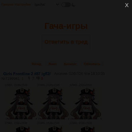
Главная
Настройки
Гача-игры
Ответить в тред
Назад
Вниз
Каталог
Обновить
Girls Frontline 2 #87 /gfl2/
Аноним
02/07/26 Чтв 18:10:05
№
7199941
1
7
0
379Кб, 1536x1536
379Кб, 1536x1536
379Кб, 1536x1536
379Кб, 1536x1536
379Кб, 1536x1536
379Кб, 1536x1536