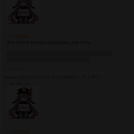
>>7199942 →
Это тебе в Автобусоублюдию, или хотя...
Будет нейрослоп Желатинки и Греческой бабки, то
следующий перекат будет таким. 100%!
>>7199956
Аноним
02/07/26 Чтв 18:13:36
№
7199956
4
0
0
379Кб, 1536x1536
>>7199949