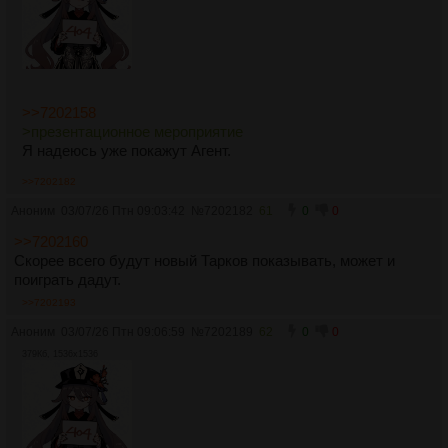
>>7202158
>презентационное мероприятие
Я надеюсь уже покажут Агент.
>>7202182
Аноним
03/07/26 Птн 09:03:42
№
7202182
61
0
0
>>7202160
Скорее всего будут новый Тарков показывать, может и
поиграть дадут.
>>7202193
Аноним
03/07/26 Птн 09:06:59
№
7202189
62
0
0
379Кб, 1536x1536