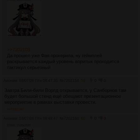
>>7202103
Да прошел уже Фая прокерила, ну геймплей
раскрывается каждый уровень впритык проходится
тактикул серьезный
Аноним
03/07/26 Птн 08:47:35
№
7202158
59
0
0
Завтра Били-били Ворлд открывается, у Санборнов там
будет большой стенд ещё обещают презентационное
мероприятие в рамках выставки провести.
>>7202160
Аноним
03/07/26 Птн 08:48:47
№
7202160
60
0
0
379Кб, 1536x1536