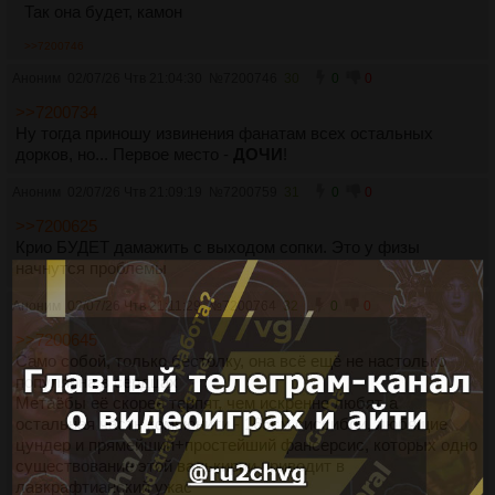
Так она будет, камон
>>7200746
Аноним
02/07/26 Чтв 21:04:30
№
7200746
30
0
0
>>7200734
Ну тогда приношу извинения фанатам всех остальных
дорков, но... Первое место -
ДОЧИ
!
Аноним
02/07/26 Чтв 21:09:19
№
7200759
31
0
0
>>7200625
Крио БУДЕТ дамажить с выходом сопки. Это у физы
начнутся проблемы
Аноним
02/07/26 Чтв 21:11:29
№
7200764
32
0
0
>>7200645
Само собой, только бестолку, она всё ещё не настолько
популярна в сердцах
Метаёбы её скорее терпят, чем искренне любят, а
остальная часть комьюнити - 165см сиссибои, любящие
цундер и прямейший+простейший фансерсис, которых одно
существование этой валькирии приводит в
лавкрафтианский ужас