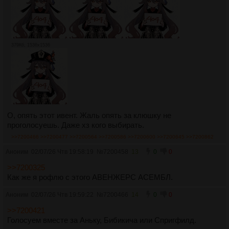
379Кб, 1536x1536
О, опять этот ивент. Жаль опять за клюшку не
проголосуешь. Даже хз кого выбирать.
>>7200466
>>7200477
>>7200564
>>7200586
>>7200600
>>7200645
>>7200862
Аноним
02/07/26 Чтв 19:58:19
№
7200458
13
0
0
>>7200325
Как же я рофлю с этого АВЕНЖЕРС АСЕМБЛ.
Аноним
02/07/26 Чтв 19:59:22
№
7200466
14
0
0
>>7200421
Голосуем вместе за Аньку, Бибикича или Спригфилд.