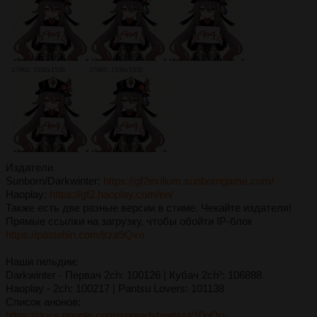
379Кб, 1536x1536
379Кб, 1536x1536
Издатели
Sunborn/Darkwinter:
https://gf2exilium.sunborngame.com/
Haoplay:
https://gf2.haoplay.com/en/
Также есть две разные версии в стиме. Чекайте издателя!
Прямые ссылки на загрузку, чтобы обойти IP-блок
https://pastebin.com/jrza9Qxn
Наши гильдии:
Darkwinter - Первач 2сh: 100126 | Кубач 2ch³: 106888
Haoplay - 2ch: 100217 | Pantsu Lovers: 101138
Список анонов:
https://docs.google.com/spreadsheets/d/10oOp-