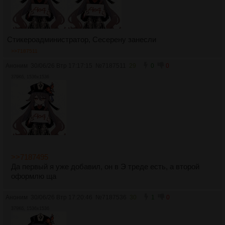
Стикероадминистратор, Сесерену занесли
>>7187511
Аноним
30/06/26 Втр 17:17:15
№
7187511
29
0
0
379Кб, 1536x1536
>>7187495
Да первый я уже добавил, он в Э треде есть, а второй
оформлю ща
Аноним
30/06/26 Втр 17:20:46
№
7187536
30
1
0
379Кб, 1536x1536