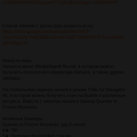
s1503bN4feRdOMa1eehrTQ2jGaiE/edit#gid=1263834449
Список игроков с доски (два раздела есть)
https://docs.google.com/spreadsheets/d/1Y-
CsLmVOVls7haQWkErZAws6-IOjBFi30WPGCV-AxCA/edit?
gid=0#gid=0
Новости игры:
Начался ивент Medjehtiqedti Bound, в котором можно
получить бесплатного оператора Varkáris, а также другие
награды.
На глобальном сервере начался режим Trials for Navigator
#6, в котором можно получить скин на Bubble и различные
ресурсы. Вместе с ивентов начался баннер Quester in
Frozen Moments.
Активные баннеры:
Quester in Frozen Moments: (до 6 июля)
6★: Titi
5★: Perfumer the Distilled / Spuria