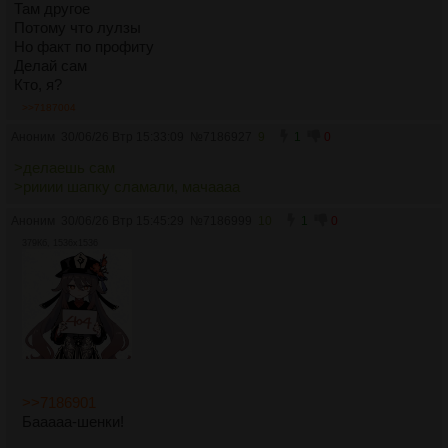
Там другое
Потому что лулзы
Но факт по профиту
Делай сам
Кто, я?
>>7187004
Аноним
30/06/26 Втр 15:33:09
№
7186927
9
1
0
>делаешь сам
>рииии шапку сламали, мачаааа
Аноним
30/06/26 Втр 15:45:29
№
7186999
10
1
0
379Кб, 1536x1536
>>7186901
Бааааа-шенки!