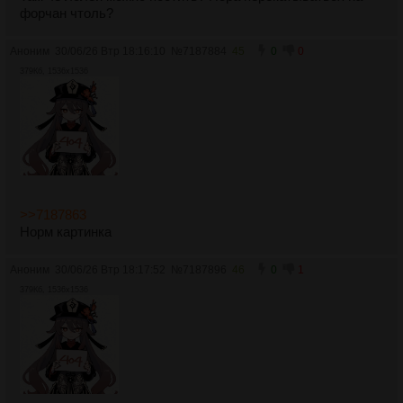
форчан чтоль?
Аноним
30/06/26 Втр 18:16:10
№
7187884
45
0
0
379Кб, 1536x1536
>>7187863
Норм картинка
Аноним
30/06/26 Втр 18:17:52
№
7187896
46
0
1
379Кб, 1536x1536