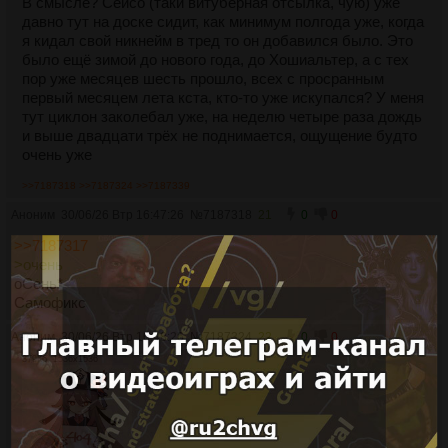
В смысле? Сейсо (таки витуберная отсылка, чую) уже
давно тут на доске сидит, как минимум полгода уже, когда
я кидал свой никнейм в тред то он добавился было. Это
было ещё зимой до нового года, до Хошиальтер, а с тех
пор уже месяцев шесть прошло, всех с просранным
первый месяцем лета кста, кто-то уже искупался? У меня
тут циклон заколебал уже, на неделю четыре раза дождь
и выше двадцати трёх не поднимается, ощущение будто
очень уже
>>7187318
>>7187324
>>7187339
Аноним
30/06/26 Втр 16:47:26
№
7187318
21
0
0
>>7187317
>очень
оСень*
Самофикс
Аноним
30/06/26 Втр 16:48:26
№
7187324
22
0
0
379Кб, 1536x1536