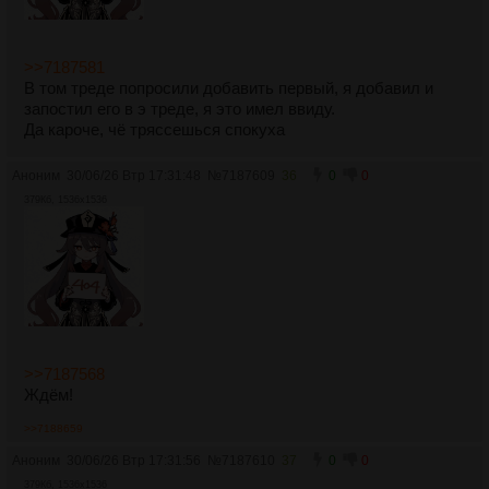
>>7187581
В том треде попросили добавить первый, я добавил и
запостил его в э треде, я это имел ввиду.
Да кароче, чё тряссешься спокуха
Аноним
30/06/26 Втр 17:31:48
№
7187609
36
0
0
379Кб, 1536x1536
>>7187568
Ждём!
>>7188659
Аноним
30/06/26 Втр 17:31:56
№
7187610
37
0
0
379Кб, 1536x1536