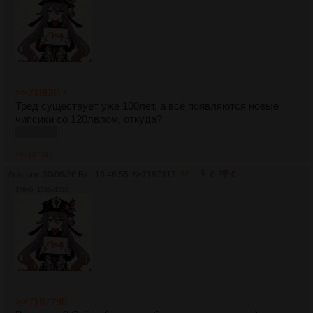
>>7186817
Тред существует уже 100лет, а всё появляются новые
чипсики со 120лвлом, откуда?
добавил
>>7187317
Аноним
30/06/26 Втр 16:46:55
№
7187317
20
0
0
379Кб, 1536x1536
>>7187290