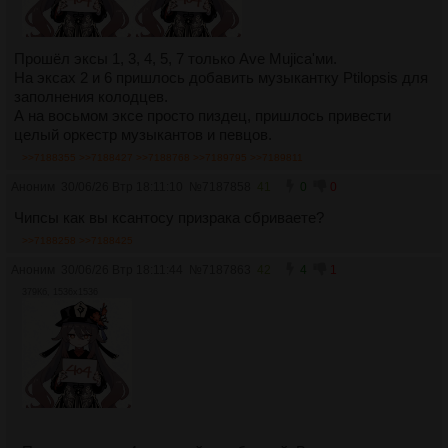
Прошёл эксы 1, 3, 4, 5, 7 только Ave Mujica'ми.
На эксах 2 и 6 пришлось добавить музыкантку Ptilopsis для
заполнения колодцев.
А на восьмом эксе просто пиздец, пришлось привести
целый оркестр музыкантов и певцов.
>>7188355
>>7188427
>>7188768
>>7189795
>>7189811
Аноним
30/06/26 Втр 18:11:10
№
7187858
41
0
0
Чипсы как вы ксантосу призрака сбриваете?
>>7188258
>>7188425
Аноним
30/06/26 Втр 18:11:44
№
7187863
42
4
1
379Кб, 1536x1536