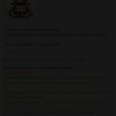
Вкатился в безтитечный тред.
И сразу понты на пикрелейтед, эвент полностью закрыт.
Если шо 25мест в друзьяшках.
>>7187290
Аноним
30/06/26 Втр 15:25:44
№
7186879
4
0
0
Хорошая попытка, улучшения налицо!
>>7186797 (OP)
> Анимешный тавер дефенс с гачей, менeджментом бaзы,
Rogue-like рeжимом, а также режимом выживания.
> В наличии три сезона аниме, которые показывают первый
акт основного сюжета.
> Вмeсто башeнок — башенки, которых нaдо прокaчивать.
> Китайская вики, сотрудничает с разработчиками: