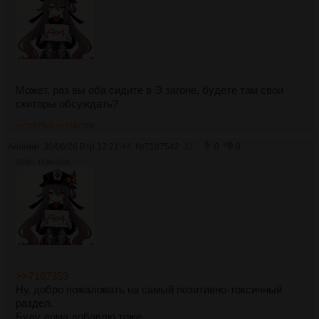
Может, раз вы оба сидите в Э загоне, будете там свои
скиторы обсуждать?
>>7187549
>>7187568
Аноним
30/06/26 Втр 17:21:44
№
7187542
31
0
0
379Кб, 1536x1536
>>7187359
Ну, добро пожаловать на самый позитивно-токсичный
раздел.
Буду дома добавлю тоже.