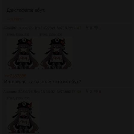
Дристофагов ебут.
>>7187957
Аноним
30/06/26 Втр 18:27:49
№
7187957
47
0
1
379Кб, 1536x1536
379Кб, 1536x1536
>>7187896
Интересно... а за что же это их ебут?
Аноним
30/06/26 Втр 18:34:02
№
7188017
48
2
0
379Кб, 1536x1536