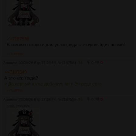
>>7187536
Возможно скоро и для ушкотреда стикер выйдет новый!
>>7187609
Аноним
30/06/26 Втр 17:26:58
№
7187581
34
0
0
>>7187549
А это кто тогда?
> Да первый я уже добавил, он в Э треде есть
>>7187595
Аноним
30/06/26 Втр 17:28:44
№
7187595
35
0
0
379Кб, 1536x1536