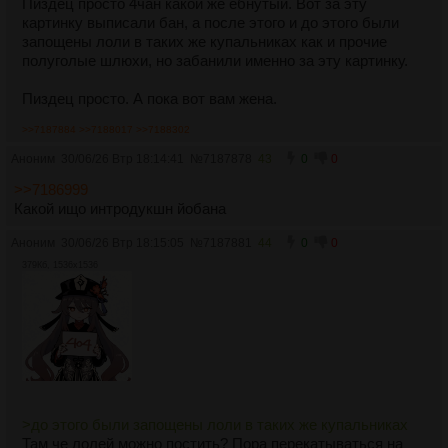
Пиздец просто 4чан какой же ебнутый. Вот за эту
картинку выписали бан, а после этого и до этого были
запощены лоли в таких же купальниках как и прочие
полуголые шлюхи, но забанили именно за эту картинку.
Пиздец просто. А пока вот вам жена.
>>7187884
>>7188017
>>7188302
Аноним
30/06/26 Втр 18:14:41
№
7187878
43
0
0
>>7186999
Какой ищо интродукшн йобана
Аноним
30/06/26 Втр 18:15:05
№
7187881
44
0
0
379Кб, 1536x1536
>до этого были запощены лоли в таких же купальниках
Там че лолей можно постить? Пора перекатываться на