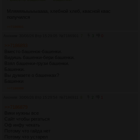
Однажды у нас будет идеальная шапка
Мляяяяыыыыаааа, хлебной хлеб, квасной квас
получился
>>7186901
Аноним
30/06/26 Втр 15:29:05
№
7186901
7
3
0
>>7186893
Вместо башенок-башенки.
Видишь башенки-бери башенки.
Взял башенки-грузи башенки.
Башенки.
Вы думаете о башенках?
Башенки
>>7186999
Аноним
30/06/26 Втр 15:29:54
№
7186911
8
2
1
>>7186879
Вики нужны все
Сайт чтобы регаться
Оф инфу чекать
Потому что гайда нет
Потому что устарел