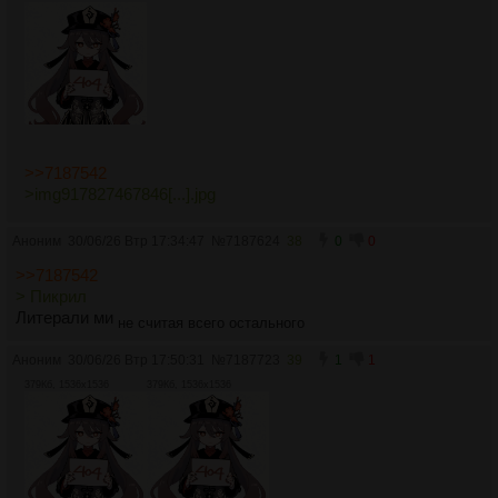
>>7187542
>img917827467846[...].jpg
Аноним
30/06/26 Втр 17:34:47
№
7187624
38
0
0
>>7187542
> Пикрил
Литерали ми
не считая всего остального
Аноним
30/06/26 Втр 17:50:31
№
7187723
39
1
1
379Кб, 1536x1536
379Кб, 1536x1536