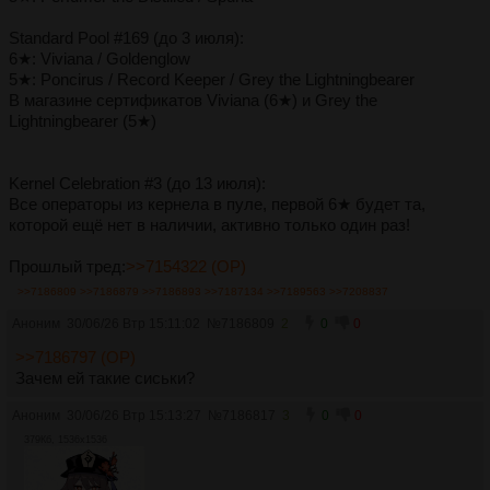
Standard Pool #169 (до 3 июля):
6★: Viviana / Goldenglow
5★: Poncirus / Record Keeper / Grey the Lightningbearer
В магазине сертификатов Viviana (6★) и Grey the
Lightningbearer (5★)
Kernel Celebration #3 (до 13 июля):
Все операторы из кернела в пуле, первой 6★ будет та,
которой ещё нет в наличии, активно только один раз!
Прошлый тред:
>>7154322 (OP)
>>7186809
>>7186879
>>7186893
>>7187134
>>7189563
>>7208837
Аноним
30/06/26 Втр 15:11:02
№
7186809
2
0
0
>>7186797 (OP)
Зачем ей такие сиськи?
Аноним
30/06/26 Втр 15:13:27
№
7186817
3
0
0
379Кб, 1536x1536