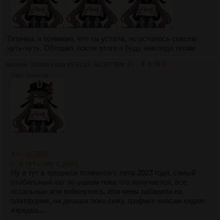
Титичка, я понимаю, что ты устала, но осталось совсем
чуть-чуть. Обещаю, после этого я буду навсегда твоим
Аноним
30/06/26 Втр 16:53:33
№
7187359
25
0
0
379Кб, 1536x1536
>>7187324
>, я тут сижу с дей1
Ну я тут в тредиксе появился с лета 2023 года, самый
стабильный чат по ушкам пока что получается, все
остальные или вайпнулись, или меня забанили на
платформе, на двощах пока сижу, графики чипсам кидаю
изредка....