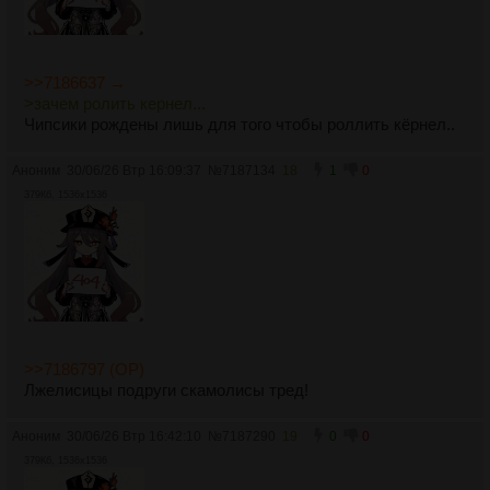
>>7186637 →
>зачем ролить кернел...
Чипсики рождены лишь для того чтобы роллить кёрнел..
Аноним
30/06/26 Втр 16:09:37
№
7187134
18
1
0
379Кб, 1536x1536
>>7186797 (OP)
Лжелисицы подруги скамолисы тред!
Аноним
30/06/26 Втр 16:42:10
№
7187290
19
0
0
379Кб, 1536x1536