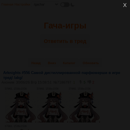
Главная
Настройки
Гача-игры
Ответить в тред
Назад
Вниз
Каталог
Обновить
Arknights #556 Самой дистиллированной парфюмерши в игре
тред! /akg/
Аноним
30/06/26 Втр 15:08:51
№
7186797
1
5
2
379Кб, 1536x1536
379Кб, 1536x1536
379Кб, 1536x1536
379Кб, 1536x1536