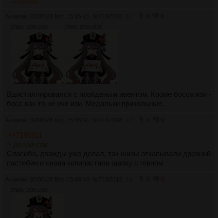
>>7187878
Аноним
30/06/26 Втр 15:45:45
№
7187003
11
0
0
379Кб, 1536x1536
379Кб, 1536x1536
Вдистиллировался с пройденым ивентом. Кроме босса изи -
босс как-то не оче изи. Медальки прикольные.
Аноним
30/06/26 Втр 15:46:31
№
7187004
12
0
0
>>7186911
> Делай сам
Спасибо, дважды уже делал, так шизы откапывали древний
пастебин и снова копипастили шапку с говном
Аноним
30/06/26 Втр 15:48:40
№
7187018
13
0
0
379Кб, 1536x1536