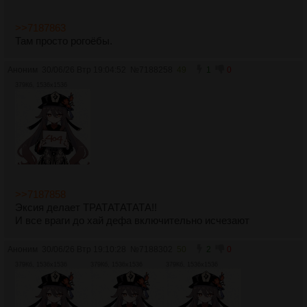
>>7187863
Там просто рогоёбы.
Аноним
30/06/26 Втр 19:04:52
№
7188258
49
1
0
379Кб, 1536x1536
>>7187858
Эксия делает ТРАТАТАТАТА!!
И все враги до хай дефа включительно исчезают
Аноним
30/06/26 Втр 19:10:28
№
7188302
50
2
0
379Кб, 1536x1536
379Кб, 1536x1536
379Кб, 1536x1536