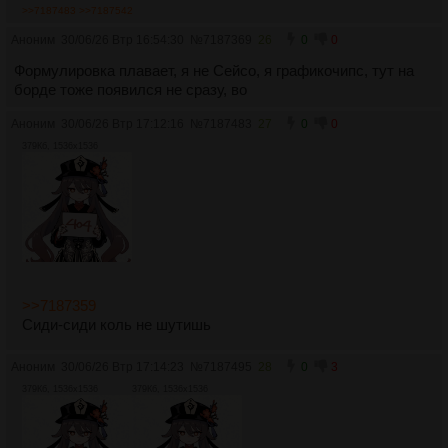
>>7187483
>>7187542
Аноним
30/06/26 Втр 16:54:30
№
7187369
26
0
0
Формулировка плавает, я не Сейсо, я графикочипс, тут на
борде тоже появился не сразу, во
Аноним
30/06/26 Втр 17:12:16
№
7187483
27
0
0
379Кб, 1536x1536
>>7187359
Сиди-сиди коль не шутишь
Аноним
30/06/26 Втр 17:14:23
№
7187495
28
0
3
379Кб, 1536x1536
379Кб, 1536x1536