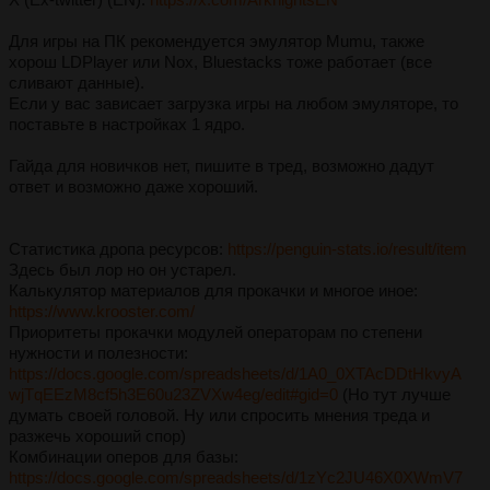
Для игры на ПК рекомендуется эмулятор Mumu, также
хорош LDPlayer или Nox, Bluestacks тоже работает (все
сливают данные).
Если у вас зависает загрузка игры на любом эмуляторе, то
поставьте в настройках 1 ядро.
Гайда для новичков нет, пишите в тред, возможно дадут
ответ и возможно даже хороший.
Статистика дропа ресурсов:
https://penguin-stats.io/result/item
Здесь был лор но он устарел.
Калькулятор материалов для прокачки и многое иное:
https://www.krooster.com/
Приоритеты прокачки модулей операторам по степени
нужности и полезности:
https://docs.google.com/spreadsheets/d/1A0_0XTAcDDtHkvyA
wjTqEEzM8cf5h3E60u23ZVXw4eg/edit#gid=0
(Но тут лучше
думать своей головой. Ну или спросить мнения треда и
разжечь хороший спор)
Комбинации оперов для базы:
https://docs.google.com/spreadsheets/d/1zYc2JU46X0XWmV7