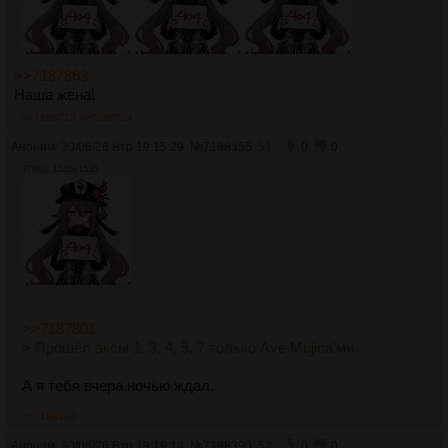
>>7187863
Наша жена!
>>7188713
>>7188724
Аноним
30/06/26 Втр 19:15:29
№
7188355
51
0
0
379Кб, 1536x1536
>>7187801
> Прошёл эксы 1, 3, 4, 5, 7 только Ave Mujica'ми.
А я тебя вчера ночью ждал.
>>7188390
Аноним
30/06/26 Втр 19:19:14
№
7188390
52
0
0