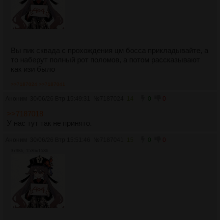
Вы пик сквада с прохождения цм босса прикладывайте, а
то наберут полный рот поломов, а потом рассказывают
как изи было
>>7187024
>>7187041
Аноним
30/06/26 Втр 15:49:31
№
7187024
14
0
0
>>7187018
У нас тут так не принято.
Аноним
30/06/26 Втр 15:51:46
№
7187041
15
0
0
379Кб, 1536x1536