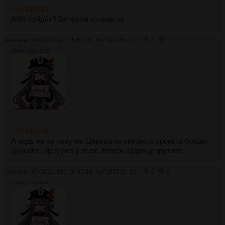
>>7187018
АФК сойдёт? Вечером отправлю
Аноним
30/06/26 Втр 15:53:26
№
7187050
16
0
3
379Кб, 1536x1536
>>7186659 →
А ведь на её озвучке Царица из пикового проекта борды.
Думайте. Дед уже у всех, теперь Царицу крутите.
Аноним
30/06/26 Втр 16:02:49
№
7187101
17
0
0
379Кб, 1536x1536