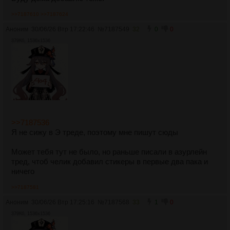
>>7187610
>>7187624
Аноним
30/06/26 Втр 17:22:46
№
7187549
32
0
0
379Кб, 1536x1536
>>7187536
Я не сижу в Э треде, поэтому мне пишут сюды
Может тебя тут не было, но раньше писали в азурлейн
тред, чтоб челик добавил стикеры в первые два пака и
ничего
>>7187581
Аноним
30/06/26 Втр 17:25:16
№
7187568
33
1
0
379Кб, 1536x1536