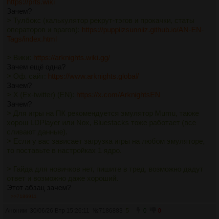
https://prts.wiki
Зачем?
> Тулбокс (калькулятор рекрут-тэгов и прокачки, статы
операторов и врагов):
https://puppiizsunniiz.github.io/AN-EN-
Tags/index.html
> Bики:
https://arknights.wiki.gg/
Зачем ещё одна?
> Оф. сайт:
https://www.arknights.global/
Зачем?
> X (Ex-twitter) (EN):
https://x.com/ArknightsEN
Зачем?
> Для игры на ПК рекомендуется эмулятор Mumu, также
хорош LDPlayer или Nox, Bluestacks тоже работает (все
сливают данные).
> Если у вас зависает загрузка игры на любом эмуляторе,
то поставьте в настройках 1 ядро.
> Гайда для новичков нет, пишите в тред, возможно дадут
ответ и возможно даже хороший.
Этот абзац зачем?
>>7186911
> Статистика дропа ресурсов:
https://penguin-
Аноним
30/06/26 Втр 15:26:11
№
7186883
5
0
0
stats.io/result/item