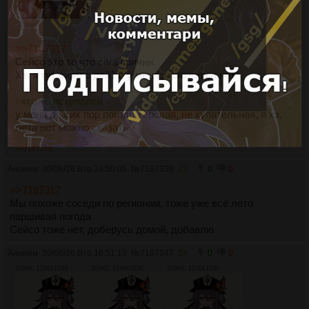
>>7187317
Сейсо это то что сага кричин.
Хз, я тут сижу с дей1 и у меня этого чипса нет
>кто-то искупался
у меня до сих пор погода херовая, не купательная, я хз,
лета нет можно сказать
>>7187359
Аноним
30/06/26 Втр 16:50:05
№
7187339
23
0
0
>>7187317
Мы похоже соседи по регионам, тоже уже всё лето
паршивая погода
Сейсо тоже нет, доберусь домой, добавлю
Аноним
30/06/26 Втр 16:51:13
№
7187347
24
0
0
379Кб, 1536x1536
379Кб, 1536x1536
379Кб, 1536x1536