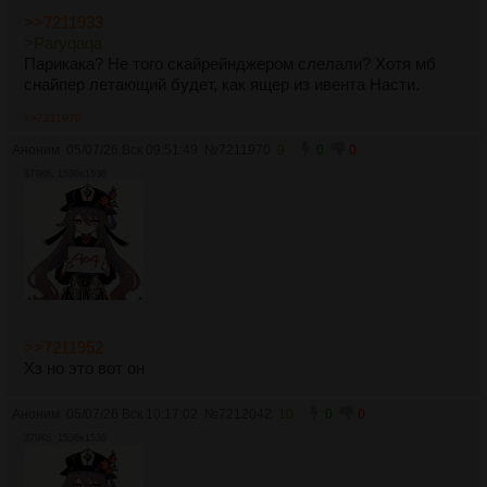
>>7211933
>Paryqaqa
Парикака? Не того скайрейнджером слелали? Хотя мб
снайпер летающий будет, как ящер из ивента Насти.
>>7211970
Аноним
05/07/26 Вск 09:51:49
№
7211970
9
0
0
379Кб, 1536x1536
>>7211952
Хз но это вот он
Аноним
05/07/26 Вск 10:17:02
№
7212042
10
0
0
379Кб, 1536x1536