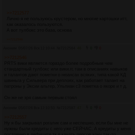
>>7212577
Лично я не пользуюсь крустером, но многие картошки итт,
как оказалось пользуются.
А вот тулбокс это база, основа
>>7212596
Аноним
05/07/26 Вск 12:10:44
№
7212584
46
0
0
>>7212546
PRTS вики является гораздо более подробным чем
стандартный тулбокс или вики.гг, там в описаниях навыков
и талантов дают пометки о нюансах всяких, типа какой КД
швиньга у Сильвера при деплоях, как работает талант на
патроны у Эксии альтер, Ульпиан с3 пометка о якоре и т д.
Он же не зря самым первым стоял
Аноним
05/07/26 Вск 12:10:50
№
7212587
47
0
0
>>7212557
Ну я бы закрывал рогалик сам и неспешно, если бы мне не
нужны были кредиты с него уже СЕЙЧАС. А кредиты у меня
постоянно в дефиците тк я качать персов хочу так-то.