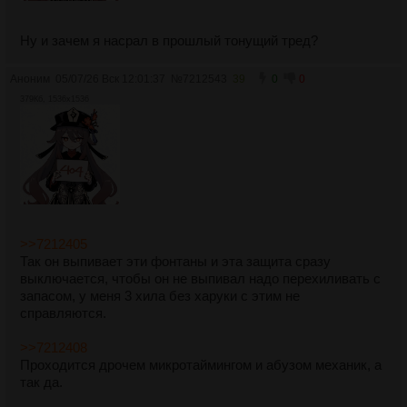
Ну и зачем я насрал в прошлый тонущий тред?
Аноним
05/07/26 Вск 12:01:37
№
7212543
39
0
0
379Кб, 1536x1536
>>7212405
Так он выпивает эти фонтаны и эта защита сразу
выключается, чтобы он не выпивал надо перехиливать с
запасом, у меня 3 хила без харуки с этим не
справляются.
>>7212408
Проходится дрочем микротаймингом и абузом механик, а
так да.