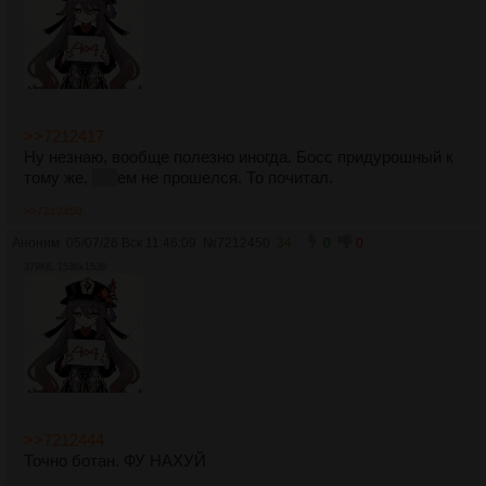
>>7212417
Ну незнаю, вообще полезно иногда. Босс придурошный к
тому же,
что
ем не прошелся. То почитал.
>>7212450
Аноним
05/07/26 Вск 11:46:09
№
7212450
34
0
0
379Кб, 1536x1536
>>7212444
Точно ботан. ФУ НАХУЙ