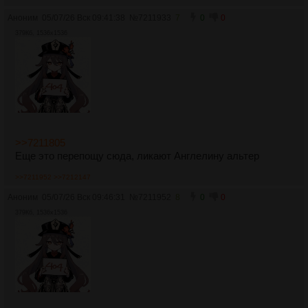
Аноним
05/07/26 Вск 09:41:38
№
7211933
7
0
0
379Кб, 1536x1536
>>7211805
Еще это перепощу сюда, ликают Англелину альтер
>>7211952
>>7212147
Аноним
05/07/26 Вск 09:46:31
№
7211952
8
0
0
379Кб, 1536x1536