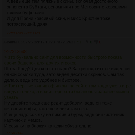
А ведь ещё там пляжные скины, включая достойного
оппонента Бубтаги, вспомнили про Метеорит с хорошими
такими буферами
И для Пряни красивый скин, и мисс Кристин тоже
потрясающий, дяяя
>>7212683
>>7212703
Аноним
05/07/26 Вск 12:18:23
№
7212631
51
0
0
>>7212598
> это буквально сайт для возможности быстрого показа
своих башенок для других игроков
Шо за бред? Для кого это надо? За три года итт не видел ни
одной ссылки туда, зато видел десятки скринов. Сам так
делаю, ведь это удобнее и быстрее.
> Твиттер - источник оф инфы, на сайте там когда уже в игре
введут только, а в хвиттере хотя бы анонсы заранее можно
узнать
Ну давайте тогда ещё редит добавим, ведь он тоже
источник инфы, так ещё и лики там есть.
И ещё надо ссылку на пиксив и буры, ведь они -источник
картинок и мемов.
И ссылку на бложик катаоки обязательно.
>>7212641