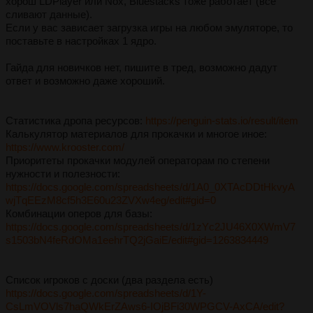
хорош LDPlayer или Nox, Bluestacks тоже работает (все
сливают данные).
Если у вас зависает загрузка игры на любом эмуляторе, то
поставьте в настройках 1 ядро.
Гайда для новичков нет, пишите в тред, возможно дадут
ответ и возможно даже хороший.
Статистика дропа ресурсов:
https://penguin-stats.io/result/item
Калькулятор материалов для прокачки и многое иное:
https://www.krooster.com/
Приоритеты прокачки модулей операторам по степени
нужности и полезности:
https://docs.google.com/spreadsheets/d/1A0_0XTAcDDtHkvyA
wjTqEEzM8cf5h3E60u23ZVXw4eg/edit#gid=0
Комбинации оперов для базы:
https://docs.google.com/spreadsheets/d/1zYc2JU46X0XWmV7
s1503bN4feRdOMa1eehrTQ2jGaiE/edit#gid=1263834449
Список игроков с доски (два раздела есть)
https://docs.google.com/spreadsheets/d/1Y-
CsLmVOVls7haQWkErZAws6-IOjBFi30WPGCV-AxCA/edit?