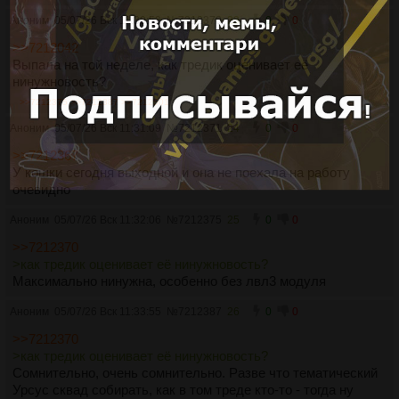
Аноним
05/07/26 Вск 11:30:52
№
7212370
23
0
0
>>7212042
Выпала на той неделе, как тредик оценивает её
нинужновость?
>>7212375
>>7212387
>>7212501
Аноним
05/07/26 Вск 11:31:09
№
7212371
24
0
0
>>7212367
У кошки сегодня выходной и она не поехала на работу
очевидно
Аноним
05/07/26 Вск 11:32:06
№
7212375
25
0
0
>>7212370
>как тредик оценивает её нинужновость?
Максимально нинужна, особенно без лвл3 модуля
Аноним
05/07/26 Вск 11:33:55
№
7212387
26
0
0
>>7212370
>как тредик оценивает её нинужновость?
Сомнительно, очень сомнительно. Разве что тематический
Урсус сквад собирать, как в том треде кто-то - тогда ну