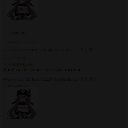
Покупаем
>>7212361
>>7212370
Аноним
05/07/26 Вск 10:42:48
№
7212147
11
0
0
>>7211933
> Чкайренджер
Как была бесполезна, так и останется
Аноним
05/07/26 Вск 10:52:13
№
7212211
12
0
0
379Кб, 1536x1536