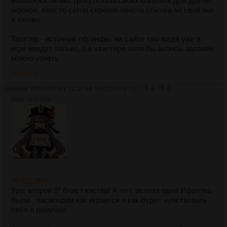
возможности быстрого показа своих башенок для других
игроков, вместо сотни скринов просто ссылка на свой акк
и готово
Твиттер - источник оф инфы, на сайте там когда уже в
игре введут только, а в хвиттере хотя бы анонсы заранее
можно узнать
>>7212631
Аноним
05/07/26 Вск 12:17:44
№
7212628
50
0
0
379Кб, 1536x1536
>>7211805
Ура, второй 6* бласт кастер! А то с релиза одна Ифритка
была , посмотрим как играется и как будет чувствовать
себя в рогалике