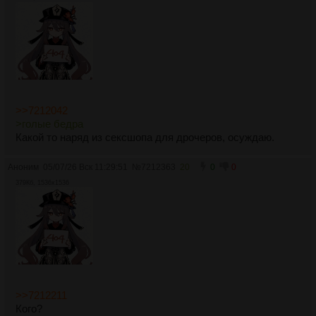
>>7212042
>голые бедра
Какой то наряд из сексшопа для дрочеров, осуждаю.
Аноним
05/07/26 Вск 11:29:51
№
7212363
20
0
0
379Кб, 1536x1536
>>7212211
Кого?