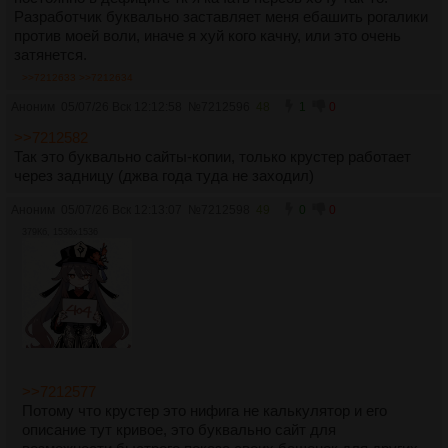
Разработчик буквально заставляет меня ебашить рогалики
против моей воли, иначе я хуй кого качну, или это очень
затянется.
>>7212633
>>7212634
Аноним
05/07/26 Вск 12:12:58
№
7212596
48
1
0
>>7212582
Так это буквально сайты-копии, только крустер работает
через задницу (джва года туда не заходил)
Аноним
05/07/26 Вск 12:13:07
№
7212598
49
0
0
379Кб, 1536x1536
>>7212577
Потому что крустер это нифига не калькулятор и его
описание тут кривое, это буквально сайт для