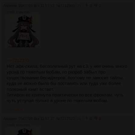
Аноним
05/07/26 Вск 11:53:53
№
7212501
35
0
0
379Кб, 1536x1536
>>7212370
Нет афк-скила, бесполезный рут на с3, у неё очень много
урона по тяжелым мобам, но разраб забыл про
существование бесиджеров, поэтому не заносит тайлы,
куда её можно было бы поставить или туда уже более
полезный юнит встает.
Титифон её крипнула практически по все фронтам, чуть
чуть уступая только в уроне по тяжелым мобам.
>>7212529
Аноним
05/07/26 Вск 11:57:37
№
7212522
36
0
0
379Кб, 1536x1536