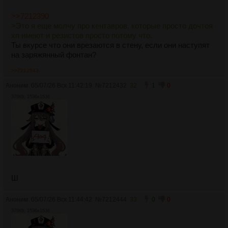
>>7212390
>Это я еще молчу про кентавров, которые просто дочтоя
хп имеют и резистов просто потому что.
Ты вкурсе что они врезаются в стену, если они наступят
на заряжянный фонтан?
>>7212543
Аноним
05/07/26 Вск 11:42:19
№
7212432
32
1
0
379Кб, 1536x1536
Ш
Аноним
05/07/26 Вск 11:44:42
№
7212444
33
0
0
379Кб, 1536x1536