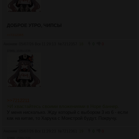
ДОБРОЕ УТРО, ЧИПСЫ
>>7212365
Аноним
05/07/26 Вск 11:29:13
№
7212357
18
0
0
379Кб, 1536x1536
>>7212211
>И хвастайтесь своими вложениями в Hope баннер.
У меня нисколько. Жду который с выбором 3 из 6 - если
как на китае, то Харука с Монстрой будут. Покручу.
Аноним
05/07/26 Вск 11:29:23
№
7212361
19
0
0
379Кб, 1536x1536