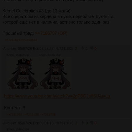
Kernel Celebration #3 (до 13 июля):
Все операторы из кернела в пуле, первой 6★ будет та,
которой ещё нет в наличии, активно только один раз!
Прошлый тред:
>>7186797 (OP)
>>7211875
>>7214533
Аноним
05/07/26 Вск 08:58:37
№
7211805
2
1
0
379Кб, 1536x1536
379Кб, 1536x1536
https://www.youtube.com/watch?v=2gP8GJsff6U&t=1s
Контент!!!!
>>7211933
>>7212628
>>7212738
Аноним
05/07/26 Вск 09:01:16
№
7211813
3
0
0
379Кб, 1536x1536