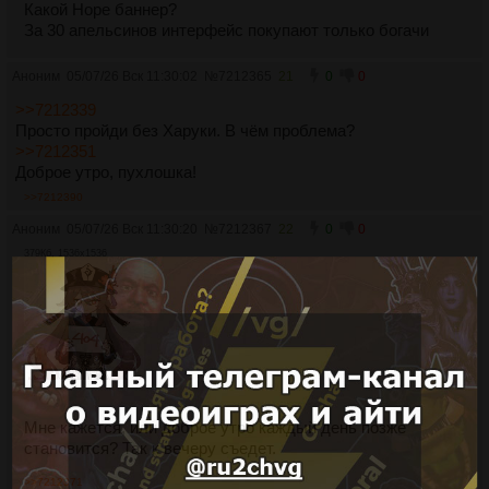
Какой Норе баннер?
За 30 апельсинов интерфейс покупают только богачи
Аноним
05/07/26 Вск 11:30:02
№
7212365
21
0
0
>>7212339
Просто пройди без Харуки. В чём проблема?
>>7212351
Доброе утро, пухлошка!
>>7212390
Аноним
05/07/26 Вск 11:30:20
№
7212367
22
0
0
379Кб, 1536x1536
Мне кажется, или доброе утро каждый день позже
становится? Так к вечеру съедет.
>>7212371