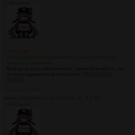
379Кб, 1536x1536
>>7212390
>А по какой логике выбирается сколько раз он будет
ваншотать непонятно.
Вообще то это в описании есть - дамаг получают те, кто
не около заряженого фонтана стоят
не на красных
клетках
.
>>7212417
>>7212543
Аноним
05/07/26 Вск 11:37:05
№
7212408
29
1
0
379Кб, 1536x1536