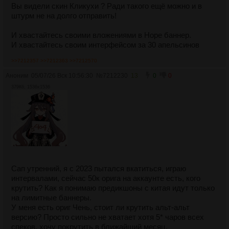
Вы видели скин Кликухи ? Ради такого ещё можно и в
штурм не на долго отправить!
И хвастайтесь своими вложениями в Hope баннер.
И хвастайтесь своим интерфейсом за 30 апельсинов
>>7212357
>>7212363
>>7212570
Аноним
05/07/26 Вск 10:56:30
№
7212230
13
0
0
379Кб, 1536x1536
Сап утренний, я с 2023 пытался вкатиться, играю
интервалами, сейчас 50к орига на аккаунте есть, кого
крутить? Как я понимаю предикшоны с китая идут только
на лимитные баннеры.
У меня есть ориг Чень, стоит ли крутить альт-альт
версию? Просто сильно не хватает хотя 5* чаров всех
спеков, хочу покрутить в ближайший месяц.