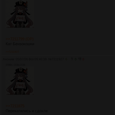
>>7211799 (OP)
Кат Бензокошки
>>7211927
Аноним
05/07/26 Вск 09:40:38
№
7211927
6
0
0
379Кб, 1536x1536
>>7211875
Перекатились и сдохле