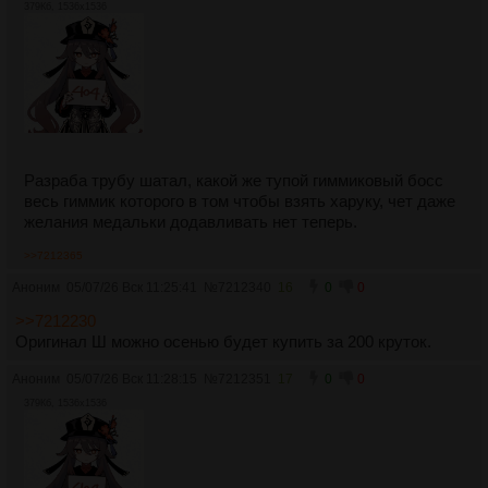
379Кб, 1536x1536
Разраба трубу шатал, какой же тупой гиммиковый босс
весь гиммик которого в том чтобы взять харуку, чет даже
желания медальки додавливать нет теперь.
>>7212365
Аноним
05/07/26 Вск 11:25:41
№
7212340
16
0
0
>>7212230
Оригинал Ш можно осенью будет купить за 200 круток.
Аноним
05/07/26 Вск 11:28:15
№
7212351
17
0
0
379Кб, 1536x1536