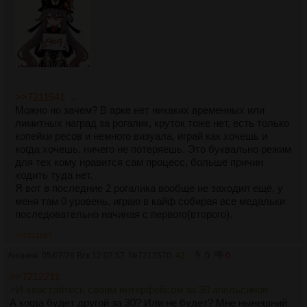
>>7211541 →
Можно но зачем? В арке нет никаких временных или
лимитных наград за рогалик, круток тоже нет, есть только
копейки ресов и немного визуала, играй как хочешь и
когда хочешь, ничего не потеряешь. Это буквально режим
для тех кому нравится сам процесс, больше причин
ходить туда нет.
Я вот в последние 2 рогалика вообще не заходил ещё, у
меня там 0 уровень, играю в кайф собирая все медальки
последовательно начиная с первого(второго).
>>7212587
Аноним
05/07/26 Вск 12:07:57
№
7212570
42
0
0
>>7212211
>И хвастайтесь своим интерфейсом за 30 апельсинов
А когда будет другой за 30? Или не будет? Мне нынешний