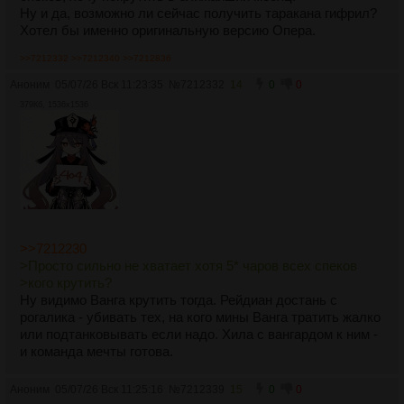
Ну и да, возможно ли сейчас получить таракана гифрил?
Хотел бы именно оригинальную версию Опера.
>>7212332
>>7212340
>>7212836
Аноним
05/07/26 Вск 11:23:35
№
7212332
14
0
0
379Кб, 1536x1536
>>7212230
>Просто сильно не хватает хотя 5* чаров всех спеков
>кого крутить?
Ну видимо Ванга крутить тогда. Рейдиан достань с
рогалика - убивать тех, на кого мины Ванга тратить жалко
или подтанковывать если надо. Хила с вангардом к ним -
и команда мечты готова.
Аноним
05/07/26 Вск 11:25:16
№
7212339
15
0
0