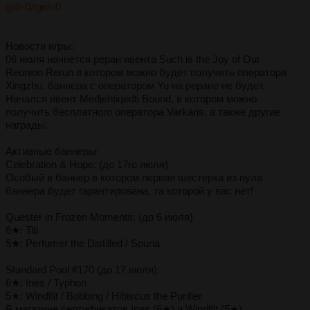
gid=0#gid=0
Новости игры:
06 июля начнется реран ивента Such is the Joy of Our
Reunion Rerun в котором можно будет получить оператора
Xingzhu, баннера с оператором Yu на реране не будет.
Начался ивент Medjehtiqedti Bound, в котором можно
получить бесплатного оператора Varkáris, а также другие
награды.
Активные баннеры:
Celebration & Hope: (до 17го июля)
Особый в баннер в котором первая шестерка из пула
баннера будет гарантирована, та которой у вас нет!
Quester in Frozen Moments: (до 6 июля)
6★: Titi
5★: Perfumer the Distilled / Spuria
Standard Pool #170 (до 17 июля):
6★: Ines / Typhon
5★: Windflit / Bobbing / Hibiscus the Purifier
В магазине сертификатов Ines (6★) и Windflit (5★)