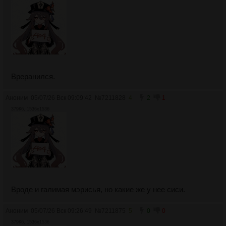
Вреранился.
Аноним
05/07/26 Вск 09:09:42
№
7211828
4
2
1
379Кб, 1536x1536
Вроде и галимая мэрисья, но какие же у нее сиси.
Аноним
05/07/26 Вск 09:26:49
№
7211875
5
0
0
379Кб, 1536x1536