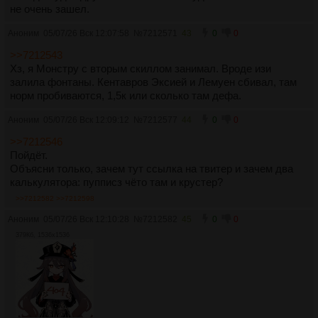
не очень зашел.
Аноним
05/07/26 Вск 12:07:58
№
7212571
43
0
0
>>7212543
Хз, я Монстру с вторым скиллом занимал. Вроде изи
залила фонтаны. Кентавров Эксией и Лемуен сбивал, там
норм пробиваются, 1,5к или сколько там дефа.
Аноним
05/07/26 Вск 12:09:12
№
7212577
44
0
0
>>7212546
Пойдёт.
Объясни только, зачем тут ссылка на твитер и зачем два
калькулятора: пупписз чёто там и крустер?
>>7212582
>>7212598
Аноним
05/07/26 Вск 12:10:28
№
7212582
45
0
0
379Кб, 1536x1536