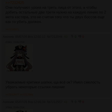
>>7212425
Они получают урона на треть лица от этого, а чтобы
добить остальные две трети нужно на каждую линию по 2
мета кастера, это не считая того что ты двух боссов еще
как то убить должен.
>>7212571
Аноним
05/07/26 Вск 12:02:12
№
7212546
40
0
0
379Кб, 1536x1536
Уважаемые критики шапки, ща всё ок? Имел смелость
убрать некоторые ссылки лишние
>>7212577
>>7212584
Аноним
05/07/26 Вск 12:05:34
№
7212557
41
0
0
379Кб, 1536x1536