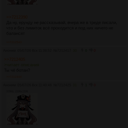
>>7212390
Да ну, ерунду не рассказывай, вчера же в треде писали,
что и без лимиток всё проходится и под них ничего не
балансят
>>7212543
Аноним
05/07/26 Вск 11:38:52
№
7212417
30
0
0
>>7212405
>читает описания
Ты чё ботан?
>>7212444
Аноним
05/07/26 Вск 11:40:48
№
7212425
31
1
0
379Кб, 1536x1536