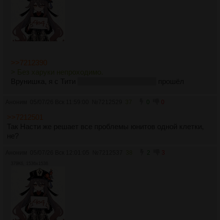
>>7212390
> Без харуки непроходимо.
Врунишка, я с Тити
монтритрой и люменом
прошёл
Аноним
05/07/26 Вск 11:59:00
№
7212529
37
0
0
>>7212501
Так Насти же решает все проблемы юнитов одной клетки,
не?
Аноним
05/07/26 Вск 12:01:05
№
7212537
38
2
3
379Кб, 1536x1536