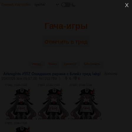
Главная
Настройки
Гача-игры
Ответить в тред
Назад
Вниз
Каталог
Обновить
Arknights #557 Ожидания рерана c Блейз тред /akg/
Аноним
05/07/26 Вск 08:57:26
№
7211799
1
6
6
379Кб, 1536x1536
379Кб, 1536x1536
379Кб, 1536x1536
379Кб, 1536x1536