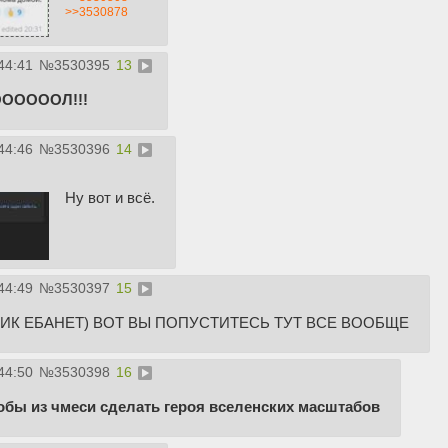
>>3530878
44:41
№
3530395
13
ОООООЛ!!!
44:46
№
3530396
14
Ну вот и всё.
44:49
№
3530397
15
ИК ЕБАНЕТ) ВОТ ВЫ ПОПУСТИТЕСЬ ТУТ ВСЕ ВООБЩЕ
44:50
№
3530398
16
тобы из чмеси сделать героя вселенских масштабов