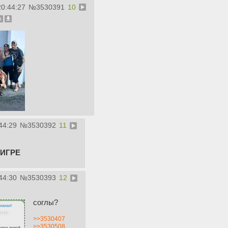
20:44:27
№
3530391
10
44:29
№
3530392
11
 ИГРЕ
44:30
№
3530393
12
соглы?
>>3530407
>>3530508