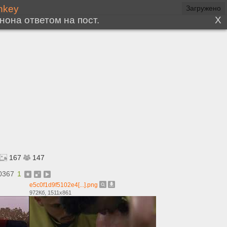
167
147
0367
1
e5c0f1d9f5102e4[...].png
972Кб, 1511x861