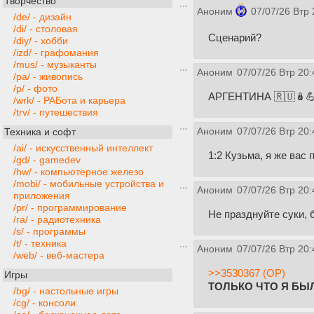
Творчество
Аноним
07/07/26 Втр 
/de/ - дизайн
/di/ - столовая
Сценарий?
/diy/ - хобби
/izd/ - графомания
/mus/ - музыканты
Аноним
07/07/26 Втр 20:
/pa/ - живопись
/p/ - фото
АРГЕНТИНА 🇷🇺🪆
/wrk/ - РАБота и карьера
/trv/ - путешествия
Аноним
07/07/26 Втр 20:
Техника и софт
/ai/ - искусственный интеллект
1:2 Кузьма, я же вас
/gd/ - gamedev
/hw/ - компьютерное железо
/mobi/ - мобильные устройства и
Аноним
07/07/26 Втр 20:
приложения
/pr/ - программирование
Не празднуйте суки,
/ra/ - радиотехника
/s/ - программы
/t/ - техника
Аноним
07/07/26 Втр 20:
/web/ - веб-мастера
>>3530367 (OP)
Игры
ТОЛЬКО ЧТО Я БЫЛ
/bg/ - настольные игры
/cg/ - консоли