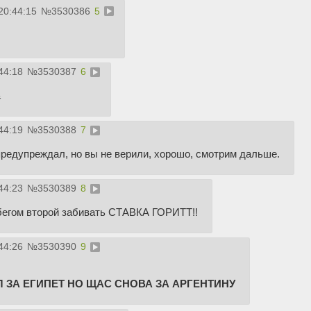
20:44:15
№
3530386
5
44:18
№
3530387
6

44:19
№
3530388
7
 предупреждал, но вы не верили, хорошо, смотрим дальше.
44:23
№
3530389
8
 бегом второй забивать СТАВКА ГОРИТТ!!
44:26
№
3530390
9
 ЗА ЕГИПЕТ НО ЩАС СНОВА ЗА АРГЕНТИНУ