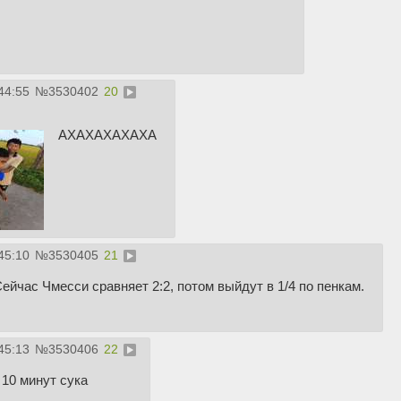
44:55
№
3530402
20
АХАХАХАХАХА
45:10
№
3530405
21
ас Чмесси сравняет 2:2, потом выйдут в 1/4 по пенкам.
45:13
№
3530406
22
 10 минут сука