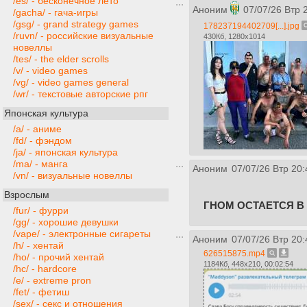
/es/ - бесконечное лето
Аноним
07/07/26 Втр 
/gacha/ - гача-игры
/gsg/ - grand strategy games
178237194402709[...].jpg
/ruvn/ - российские визуальные
430Кб, 1280x1014
новеллы
/tes/ - the elder scrolls
/v/ - video games
/vg/ - video games general
/wr/ - текстовые авторские рпг
Японская культура
/a/ - аниме
/fd/ - фэндом
/ja/ - японская культура
/ma/ - манга
Аноним
07/07/26 Втр 20:
/vn/ - визуальные новеллы
Взрослым
ГНОМ ОСТАЕТСЯ В
/fur/ - фурри
/gg/ - хорошие девушки
/vape/ - электронные сигареты
Аноним
07/07/26 Втр 20:
/h/ - хентай
626515875.mp4
/ho/ - прочий хентай
1184Кб, 448x210, 00:02:54
/hc/ - hardcore
/e/ - extreme pron
/fet/ - фетиш
/sex/ - секс и отношения