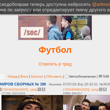
Футбол
Ответить в тред
Назад
|
Вниз
|
Каталог
|
Обновить
|
Автообновление
|
548
РНИРОВ СБОРНЫХ № 180
Аноним
07/07/26 Втр 20:42:51
№
353
178344325626305[...].png
178344569643203[...].png
1771Кб, 1537x1023
230Кб, 604x317