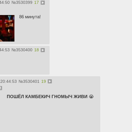
44:50
№
3530399
17
86 минута!
44:53
№
3530400
18
 20:44:53
№
3530401
19
ПОШЁЛ КАМБЕКИЧ ГНОМЫЧ ЖИВИ
😭