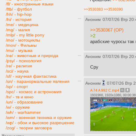
/fl/ - иностранные языки
/ftb/ - футбол
>>3530383
>>3530390
/hh/ - hip-hop
/hi/ - история
Аноним
07/07/26 Втр 20:
/me/ - медицина
>>3530367 (OP)
/mg/ - магия
/mlp/ - my little pony
>2
/mo/ - мотоциклы
арабские чуросы так 
/mov/ - Фильмы
/mu/ - музыка
/ne/ - животные и природа
Аноним
07/07/26 Втр 20:
/psy/ - психология
/re/ - религия
Сру
/sci/ - наука
/sf/ - научная фантастика
/sn/ - паранормальные явления
Аноним
07/07/26 Втр 2
/sp/ - спорт
A 74 A 992 C.mp4
/spc/ - космос и астрономия
19319Кб, 1920x1080, 00:00:38
/tv/ - тв и кино
/un/ - образование
/w/ - оружие
/wh/ - warhammer
/wm/ - военная техника и оружие
/wp/ - обои и высокое разрешение
/zog/ - теории заговора