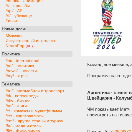
/media/ - анимация
/r/ - просьбы
/api/ - API
/rf/ - убежище
Тивач
Новые доски
Мужикач
Искусственный интеллект
NeuroFap
(18+)
Политика
/int/ - international
Команд всё меньше, а
/po/ - политика
/news/ - новости
Программа на сегодня
/hry/ - х р ю
Тематика
/au/ - автомобили и транспорт
Аргентина - Египет 
/bi/ - велосипеды
Швейцария - Колумб
/biz/ - бизнес
/bo/ - книги
ЧМ показывает Матч Т
/c/ - комиксы и мультфильмы
посмотреть на тиваче
/cc/ - криптовалюты
/em/ - другие страны и туризм
/fa/ - мода и стиль
/fiz/ - физкультура
Прошлый:
>>3529830