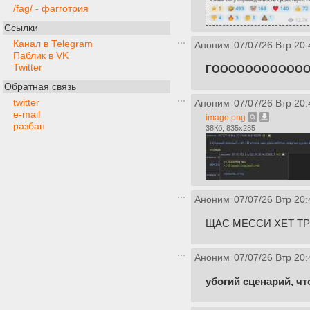
/fag/ - фагготрия
Ссылки
Канал в Telegram
Аноним
07/07/26 Втр 20:
Паблик в VK
Twitter
ГОООООООООООО
Обратная связь
twitter
Аноним
07/07/26 Втр 20:
e-mail
image.png
разбан
38Кб, 835x285
Аноним
07/07/26 Втр 20:
ЩАС МЕССИ ХЕТ ТР
Аноним
07/07/26 Втр 20:
убогий сценарий, ч