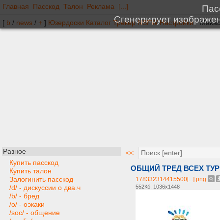
Главная
Пасскод
Талон
Реклама
[...]
[
b
/
news
/
+
]
Юзердоски
Каталог
Трекер
NSFW
Настройки
Разное
<<
Купить пасскод
ОБЩИЙ ТРЕД ВСЕХ ТУ
Купить талон
Залогинить пасскод
178332314415500[...].png
552Кб, 1036x1448
/d/ - дискуссии о два.ч
/b/ - бред
/o/ - оэкаки
/soc/ - общение