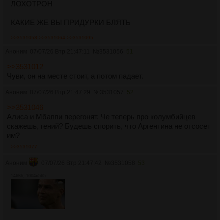
ЛОХОТРОН
КАКИЕ ЖЕ ВЫ ПРИДУРКИ БЛЯТЬ
>>3531058
>>3531064
>>3531095
Аноним
07/07/26 Втр 21:47:11
№
3531056
51
>>3531012
Чуви, он на месте стоит, а потом падает.
Аноним
07/07/26 Втр 21:47:29
№
3531057
52
>>3531046
Алиса и Мбаппи перегонят. Че теперь про колумбийцев
скажешь, гений? Будешь спорить, что Аргентина не отсосет
им?
>>3531077
Аноним
07/07/26 Втр 21:47:42
№
3531058
53
146Кб, 1004x565