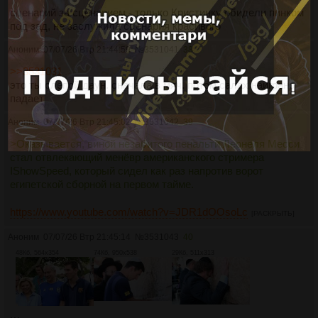
сценарий за сценарием - только Кристинку обидели пинком
под зад, не заслужила сценария красивого
Аноним
07/07/26 Втр 21:44:59
№
3531041
38
>>3531031
это ты слепой даун. сначала в мяч. потом салах наиграно
падает
Аноним
07/07/26 Втр 21:45:02
№
3531042
39
>Оказывается, виной незабитого пенальти Леонеля Месси
стал отвлекающий менёвр американского стримера
IShowSpeed, который сидел как раз напротив ворот
египетской сборной на первом тайме.
https://www.youtube.com/watch?v=JDR1dOOsoLc
[РАСКРЫТЬ]
Аноним
07/07/26 Втр 21:45:14
№
3531043
40
48Кб, 564x354
74Кб, 950x538
29Кб, 511x313