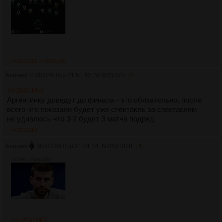
>>3531082
>>3531099
Аноним
07/07/26 Втр 21:51:42
№
3531077
70
>>3531057
Аргентинку доведут до финала - это обязательно, после
всего что показали будет уже спектакль за спектаклем
не удивлюсь что 3-2 будет 3 матча подряд
>>3531094
Аноним
07/07/26 Втр 21:51:44
№
3531078
71
1612Кб, 1920x1280
>>3531067