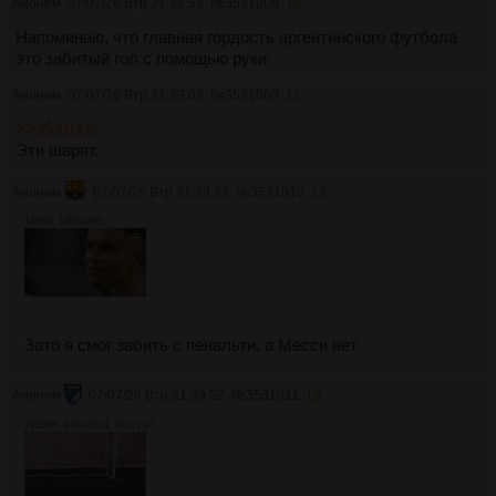
Аноним
07/07/26 Втр 21:38:53
№
3531008
10
Напоминаю, что главная гордость аргентинского футбола
это забитый гол с помощью руки
Аноним
07/07/26 Втр 21:39:03
№
3531009
11
>>3531002
Эти шарят.
Аноним
07/07/26 Втр 21:39:32
№
3531010
12
146Кб, 1004x565
Зато я смог забить с пенальти, а Месси нет.
Аноним
07/07/26 Втр 21:39:52
№
3531011
13
7733Кб, 576x1024, 00:01:07