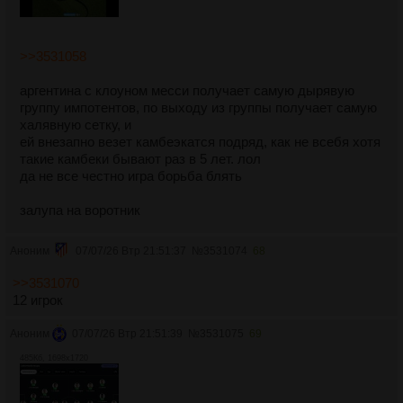
>>3531058
аргентина с клоуном месси получает самую дырявую
группу импотентов, по выходу из группы получает самую
халявную сетку, и
ей внезапно везет камбеэкатся подряд, как не всебя хотя
такие камбеки бывают раз в 5 лет. лол
да не все честно игра борьба блять
залупа на воротник
Аноним
07/07/26 Втр 21:51:37
№
3531074
68
>>3531070
12 игрок
Аноним
07/07/26 Втр 21:51:39
№
3531075
69
485Кб, 1698x1720