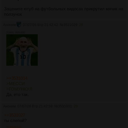
Зацените ютуб на футбольных видосах прикрутил мячик на
ползунок
Аноним
07/07/26 Втр 21:42:42
№
3531029
28
204Кб, 900x900
>>3531014
>МЕССИ
>ГОМУНКУЛ
Да, ето так.
Аноним
07/07/26 Втр 21:42:59
№
3531031
29
>>3531027
ты слепой?
>>3531041