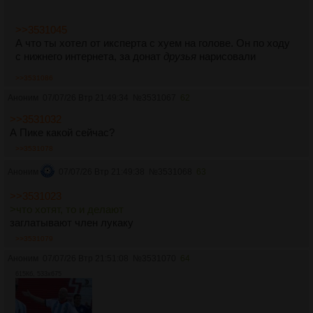
>>3531045
А что ты хотел от иксперта с хуем на голове. Он по ходу
с нижнего интернета, за донат
друзья
нарисовали
>>3531086
Аноним
07/07/26 Втр 21:49:34
№
3531067
62
>>3531032
А Пике какой сейчас?
>>3531078
Аноним
07/07/26 Втр 21:49:38
№
3531068
63
>>3531023
>что хотят, то и делают
заглатывают член лукаку
>>3531079
Аноним
07/07/26 Втр 21:51:08
№
3531070
64
615Кб, 533x675