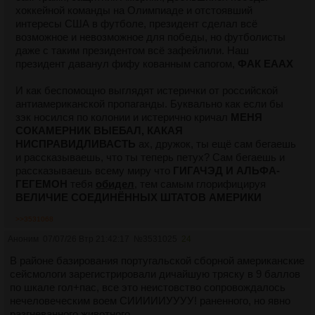
хоккейной команды на Олимпиаде и отстоявший
интересы США в футболе, президент сделал всё
возможное и невозможное для победы, но футболисты
даже с таким президентом всё зафейлили. Наш
президент даванул фифу кованным сапогом,
ФАК ЕААХ
И как беспомощно выглядят истерички от российской
антиамериканской пропаганды. Буквально как если бы
зэк носился по колонии и истерично кричал
МЕНЯ
СОКАМЕРНИК ВЫЕБАЛ, КАКАЯ
НИСПРАВИДЛИВАСТЬ
ах, дружок, ты ещё сам бегаешь
и рассказываешь, что ты теперь петух? Сам бегаешь и
рассказываешь всему миру что
ГИГАЧЭД И АЛЬФА-
ГЕГЕМОН
тебя
обидел
, тем самым глорифицируя
ВЕЛИЧИЕ СОЕДИНЁННЫХ ШТАТОВ АМЕРИКИ
>>3531068
Аноним
07/07/26 Втр 21:42:17
№
3531025
24
В районе базирования португальской сборной американские
сейсмологи зарегистрировали дичайшую тряску в 9 баллов
по шкале гол+пас, все это неистовство сопровождалось
нечеловеческим воем СИИИИИУУУУ! раненного, но явно
разгневанного животного