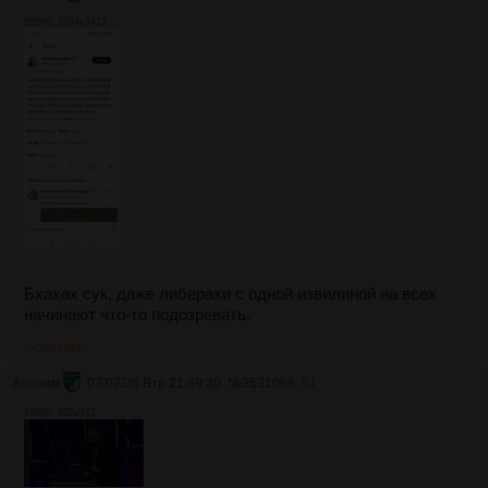
595Кб, 1084x2412
Бхахах сук, даже либерахи с одной извилиной на всех
начинают что-то подозревать.
>>3531081
Аноним
07/07/26 Втр 21:49:30
№
3531066
61
180Кб, 552x312