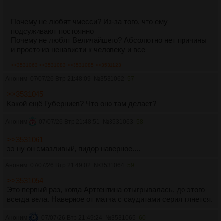
Почему не любят чмесси? Из-за того, что ему
подсуживают постоянно
Почему не любят Величайшего? Абсолютно нет причины
и просто из ненависти к человеку и все
>>3531063
>>3531083
>>3531085
>>3531123
Аноним
07/07/26 Втр 21:48:09
№
3531062
57
>>3531045
Какой ещё Губерниев? Что оно там делает?
Аноним
07/07/26 Втр 21:48:51
№
3531063
58
>>3531061
ээ ну он смазливый, пидор наверное....
Аноним
07/07/26 Втр 21:49:02
№
3531064
59
>>3531054
Это первый раз, когда Артгентина отыгрывалась, до этого
всегда вела. Наверное от матча с саудитами серия тянется.
Аноним
07/07/26 Втр 21:49:24
№
3531065
60