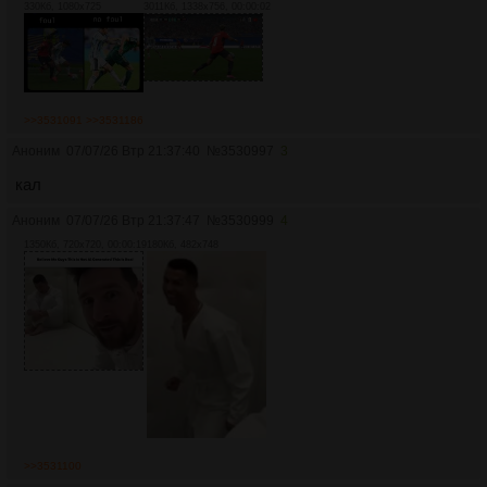
330Кб, 1080x725
3011Кб, 1338x756, 00:00:02
>>3531091
>>3531186
Аноним
07/07/26 Втр 21:37:40
№
3530997
3
кал
Аноним
07/07/26 Втр 21:37:47
№
3530999
4
1350Кб, 720x720, 00:00:19
180Кб, 482x748
>>3531100