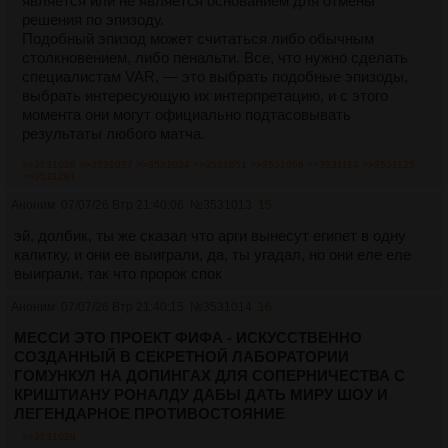
является или не является основанием для отмены
решения по эпизоду.
Подобный эпизод может считаться либо обычным
столкновением, либо пенальти. Все, что нужно сделать
специалистам VAR, — это выбрать подобные эпизоды,
выбрать интересующую их интерпретацию, и с этого
момента они могут официально подтасовывать
результаты любого матча.
>>3531026
>>3531027
>>3531034
>>3531051
>>3531056
>>3531114
>>3531125
>>3531281
Аноним
07/07/26 Втр 21:40:06
№
3531013
15
эй, долбик, ты же сказал что арги вынесут египет в одну
калитку, и они ее выиграли, да, ты угадал, но они еле еле
выиграли, так что пророк спок
Аноним
07/07/26 Втр 21:40:15
№
3531014
16
МЕССИ ЭТО ПРОЕКТ ФИФА - ИСКУССТВЕННО
СОЗДАННЫЙ В СЕКРЕТНОЙ ЛАБОРАТОРИИ
ГОМУНКУЛ НА ДОПИНГАХ ДЛЯ СОПЕРНИЧЕСТВА С
КРИШТИАНУ РОНАЛДУ ДАБЫ ДАТЬ МИРУ ШОУ И
ЛЕГЕНДАРНОЕ ПРОТИВОСТОЯНИЕ
>>3531029