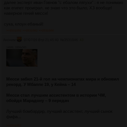
далее эксперт иван Говнов "с ебалом лягухи" : я не понимаю
как египет проиграл. не знаю что это было, ХЗ вообще!
наверное гений месси!
сука, клоун ебаный!
>>3531052
>>3531062
>>3531066
Аноним
07/07/26 Втр 21:45:40
№
3531046
43
146Кб, 1004x565
Месси забил 21-й гол на чемпионатах мира и обновил
рекорд. У Мбаппе 19, у Кейна – 14
Месси стал лучшим ассистентом в истории ЧМ,
обойдя Марадону – 9 передач
Лучший бомбардир, лучший ассистент, лучший сынок
фифа...
>>3531057