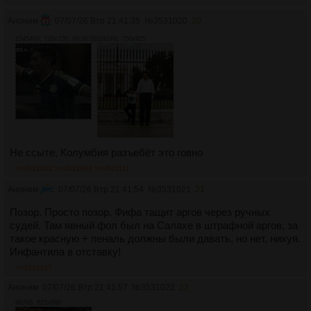
Аноним
07/07/26 Втр 21:41:35
№
3531020
20
15454Кб, 720x720, 00:00:53
1161Кб, 750x925
Не ссыте, Колумбия разъебёт это говно
>>3531022
>>3531093
>>3531111
Аноним
07/07/26 Втр 21:41:54
№
3531021
21
Позор. Просто позор. Фифа тащит аргов через ручных
судей. Там явный фол был на Салахе в штрафной аргов, за
такое красную + пеналь должны были давать, но нет, нихуя.
Инфантила в отставку!
>>3531127
Аноним
07/07/26 Втр 21:41:57
№
3531022
22
687Кб, 823x660