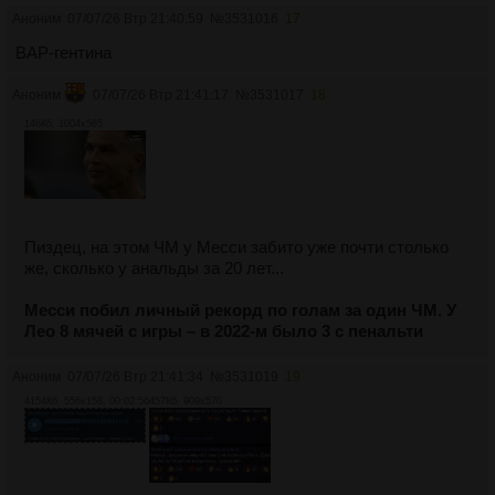
Аноним
07/07/26 Втр 21:40:59
№
3531016
17
ВАР-гентина
Аноним
07/07/26 Втр 21:41:17
№
3531017
18
146Кб, 1004x565
Пиздец, на этом ЧМ у Месси забито уже почти столько
же, сколько у анальды за 20 лет...
Месси побил личный рекорд по голам за один ЧМ. У
Лео 8 мячей с игры – в 2022-м было 3 с пенальти
Аноним
07/07/26 Втр 21:41:34
№
3531019
19
4154Кб, 556x158, 00:02:56
457Кб, 909x570