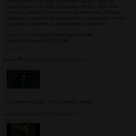
показал ему), а вторую за фол на Салахе - красная
карточка, но этот игрок продолжил играть. Этот косяк
никто не увидел. По всем законам Аргентине, обязаны
присвоить техническое поражение за нарушение правил,
а судью отстранить от дальнейшего судейства.
РАСПРОСТРАНЯЕМ ИНФОРМАЦИЮ❗⚽
МАКСИМАЛЬНО РЕПОСТ❗⚽
>>3531080
Аноним
07/07/26 Втр 21:51:16
№
3531072
66
2153Кб, 1519x854
Колумбия пройдет, потом проебет месси
Аноним
07/07/26 Втр 21:51:21
№
3531073
67
1479Кб, 1920x1080