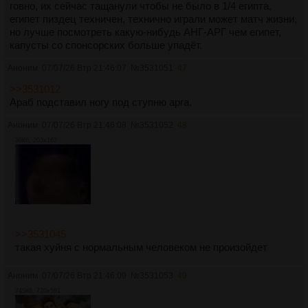
говно, их сейчас тащанули чтобы не было в 1/4 египта,
египет пиздец техничен, технично играли может матч жизни,
но лучше посмотреть какую-нибудь АНГ-АРГ чем египет,
капусты со спонсорских больше упадёт.
Аноним
07/07/26 Втр 21:46:07
№
3531051
47
>>3531012
Араб подставил ногу под ступню арга.
Аноним
07/07/26 Втр 21:46:08
№
3531052
48
36Кб, 203x162
>>3531045
такая хуйня с нормальным человеком не произойдет
Аноним
07/07/26 Втр 21:46:09
№
3531053
49
745Кб, 720x591