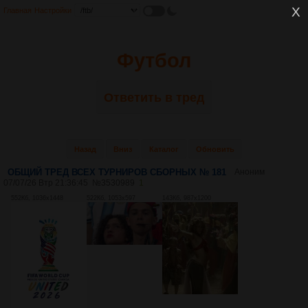
Главная
Настройки
Футбол
Ответить в тред
Назад
Вниз
Каталог
Обновить
ОБЩИЙ ТРЕД ВСЕХ ТУРНИРОВ СБОРНЫХ № 181
Аноним
07/07/26 Втр 21:36:45
№
3530989
1
552Кб, 1036x1448
522Кб, 1053x597
143Кб, 987x1200