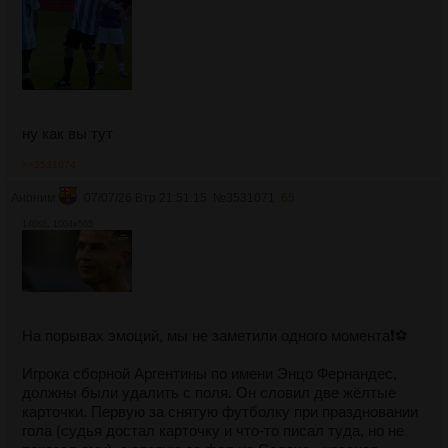
ну как вы тут
>>3531074
Аноним
07/07/26 Втр 21:51:15
№
3531071
65
146Кб, 1004x565
На порывах эмоций, мы не заметили одного момента❗⚽
Игрока сборной Аргентины по имени Энцо Фернандес,
должны были удалить с поля. Он словил две жёлтые
карточки. Первую за снятую футболку при праздновании
гола (судья достал карточку и что-то писал туда, но не