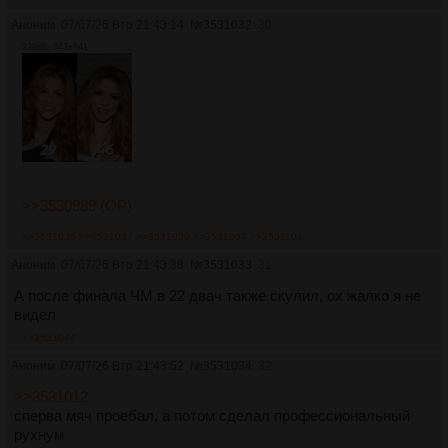
Аноним
07/07/26 Втр 21:43:14
№
3531032
30
229Кб, 843x841
>>3530989 (OP)
>>3531036
>>3531037
>>3531039
>>3531067
>>3531101
Аноним
07/07/26 Втр 21:43:38
№
3531033
31
А после финала ЧМ в 22 двач также скулил, ох жалко я не
видел
>>3531044
Аноним
07/07/26 Втр 21:43:52
№
3531034
32
>>3531012
сперва мяч проебал, а потом сделал профессиональный
рухнум