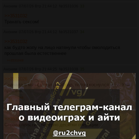
Аноним
07/07/26 Втр 21:44:12
№
3531036
33
>>3531032
Трахать сексом!
Аноним
07/07/26 Втр 21:44:12
№
3531037
34
>>3531032
как будто жопу на лицо натянули чтобы омолодиться
прошлая была естественнее
>>3531049
Аноним
07/07/26 Втр 21:44:25
№
3531038
35
>>3531026
Сначала в мяч сыграл, отобрал, потом коснулся ноги. Учи
правила.
>>3531348
Аноним
07/07/26 Втр 21:44:40
№
3531039
36
>>3531032
Справа пластик, наверно десятки операции
Аноним
07/07/26 Втр 21:44:57
№
3531040
37