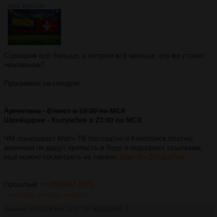
110Кб, 1920x1280
Сценария всё больше, а интриги всё меньше, кто же станет
чемпионом?
Программа на сегодня:
Аргентина - Египет в 19:00 по МСК
Швейцария - Колумбия в 23:00 по МСК
ЧМ показывает Матч ТВ бесплатно и Кинопоиск платно,
анончики не дадут пропасть в беде и подогреют ссылками,
ещё можно посмотреть на тиваче:
https://tv.2ch.su/r/sp
Прошлый:
>>3530367 (OP)
>>3531001
>>3531032
>>3531177
Аноним
07/07/26 Втр 21:37:19
№
3530994
2