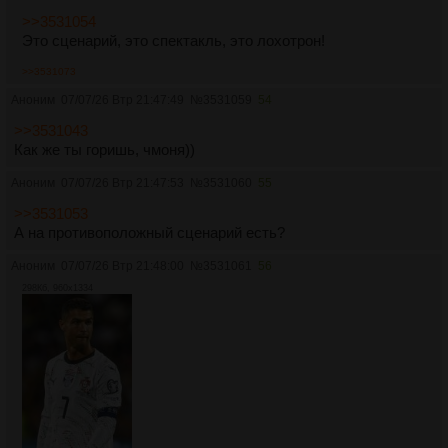
>>3531054
Это сценарий, это спектакль, это лохотрон!
>>3531073
Аноним
07/07/26 Втр 21:47:49
№
3531059
54
>>3531043
Как же ты горишь, чмоня))
Аноним
07/07/26 Втр 21:47:53
№
3531060
55
>>3531053
А на противоположный сценарий есть?
Аноним
07/07/26 Втр 21:48:00
№
3531061
56
298Кб, 960x1334