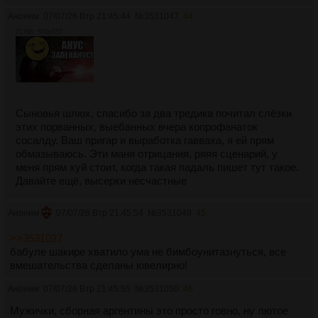
Аноним
07/07/26 Втр 21:45:44
№
3531047
44
217Кб, 570x337
Сыновья шлюх, спасибо за два тредика почитал слёзки
этих порванных, выебанных вчера копрофанаток
сосалду. Ваш пригар и выработка гавваха, я ей прям
обмазываюсь. Эти маня отрицания, ряяя сценарий, у
меня прям хуй стоит, когда такая падаль пишет тут такое.
Давайте ещё, высерки несчастные
Аноним
07/07/26 Втр 21:45:54
№
3531049
45
>>3531037
бабуле шакире хватило ума не бимбоунитазнуться, все
вмешательства сделаны ювелирно!
Аноним
07/07/26 Втр 21:45:55
№
3531050
46
Мужички, сборная аргентины это просто говно, ну лютое