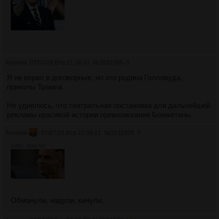
Аноним
07/07/26 Втр 21:38:41
№
3531005
8
Я не верил в договорные, но это родина Голливуда,
приколы Трампа.
Не удивлюсь, что театральная постановка для дальнейшей
рекламы красивой истории превозмогания Бомжетины.
Аноним
07/07/26 Втр 21:38:41
№
3531006
9
146Кб, 1004x565
Обманули, надули, кинули.