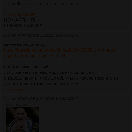
Аноним
07/07/26 Втр 21:38:15
№
3531001
5
>>3530989 (OP)
НО ФАЙТИНГ!!!!
ШАКИРА ШАКИРА
Аноним
07/07/26 Втр 21:38:20
№
3531002
6
мнение пиндосов тут
https://boards.4chan.org/sp/thread/156458389/is-the-most-
rigged-game-since-the-last-final
подрыв тоже знатный
либо аноны по всему миру имеют запрос на
справедливость, либо до обычных пивасов тоже что то
дошло, и инфантине пизда после чм
>>3531009
Аноним
07/07/26 Втр 21:38:28
№
3531003
7
445Кб, 961x1280