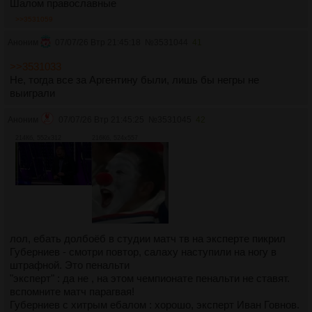
Шалом православные
>>3531059
Аноним
07/07/26 Втр 21:45:18
№
3531044
41
>>3531033
Не, тогда все за Аргентину были, лишь бы негры не
выиграли
Аноним
07/07/26 Втр 21:45:25
№
3531045
42
214Кб, 552x312
216Кб, 524x557
лол, ебать долбоёб в студии матч тв на эксперте пикрил
Губерниев - смотри повтор, салаху наступили на ногу в
штрафной. Это пенальти
"эксперт" : да не , на этом чемпионате пенальти не ставят.
вспомните матч парагвая!
Губерниев с хитрым ебалом : хорошо, эксперт Иван Говнов.