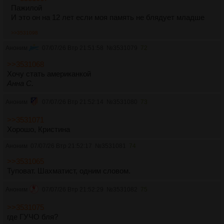
Пажилой
И это он на 12 лет если моя память не блядует младше
>>3531098
Аноним
07/07/26 Втр 21:51:58
№
3531079
72
>>3531068
Хочу стать американкой
Анна С.
Аноним
07/07/26 Втр 21:52:14
№
3531080
73
>>3531071
Хорошо, Кристина
Аноним
07/07/26 Втр 21:52:17
№
3531081
74
>>3531065
Туповат. Шахматист, одним словом.
Аноним
07/07/26 Втр 21:52:29
№
3531082
75
>>3531075
где ГУЧО бля?