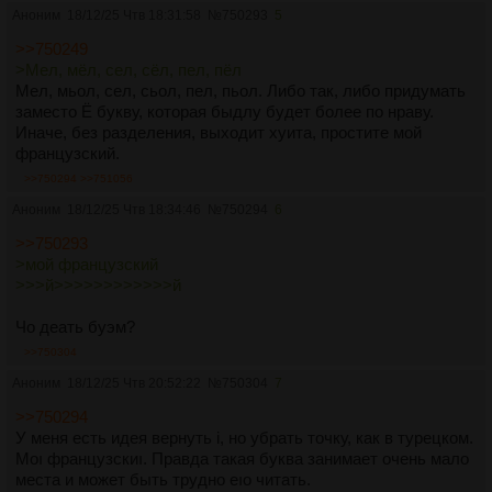
Аноним
18/12/25 Чтв 18:31:58
№
750293
5
>>750249
>Мел, мёл, сел, сёл, пел, пёл
Мел, мьол, сел, сьол, пел, пьол. Либо так, либо придумать
заместо Ё букву, которая быдлу будет более по нраву.
Иначе, без разделения, выходит хуита, простите мой
французский.
>>750294
>>751056
Аноним
18/12/25 Чтв 18:34:46
№
750294
6
>>750293
>мой французский
>>>й>>>>>>>>>>>>й
Чо деать буэм?
>>750304
Аноним
18/12/25 Чтв 20:52:22
№
750304
7
>>750294
У меня есть идея вернуть i, но убрать точку, как в турецком.
Моı французскиı. Правда такая буква занимает очень мало
места и может быть трудно еıо читать.