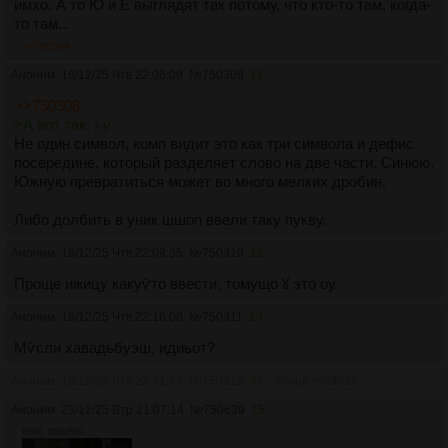
имхо. А то Ю и Ё выглядят так потому, что кто-то там, когда-
то там...
>>750309
Аноним
18/12/25 Чтв 22:06:09
№
750309
11
>>750308
>А вот так: ı-у
Не один символ, комп видит это как три символа и дефис
посередине, который разделяет слово на две части. Синюю,
Южную превратиться может во много мелких дробин.
Либо долбить в уник шшоп ввели таку пукву.
Аноним
18/12/25 Чтв 22:09:35
№
750310
12
Проще ижицу какуѷто ввести, томущо ꙋ это оу.
Аноним
18/12/25 Чтв 22:16:08
№
750311
13
Мѷсли хавадьбуэш, идиьот?
Аноним
18/12/25 Чтв 22:31:49
№
750312
14
#wipe symbols
Аноним
23/12/25 Втр 21:07:14
№
750639
15
83Кб, 560x840