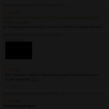
Аноним
31/12/25 Срд 01:24:19
№
751056
30
>>750293
>либо придумать заместо Ё букву, которая быдлу будет
более по нраву
ø. Проще для печати (тут я могу ошибаться) и для письма.
Аноним
31/12/25 Срд 13:45:17
№
751066
31
51Кб, 1599x1066
>>751001
Есть вариант вместо введения диакритики вернуться к
букве «земля»: Ꙁ, ꙁ.
>>751067
Аноним
31/12/25 Срд 13:48:36
№
751067
32
>>751066
Нелетающий ꙁонт