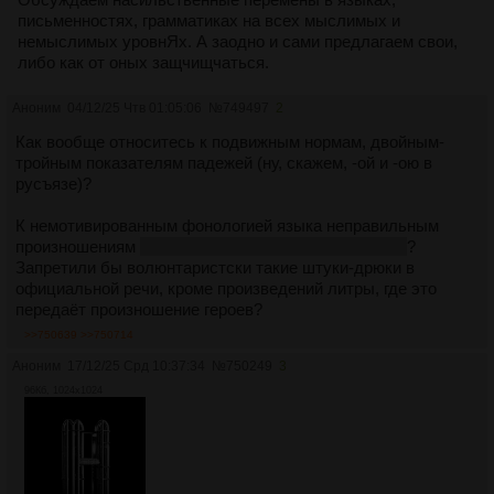
письменностях, грамматиках на всех мыслимых и
немыслимых уровнЯх. А заодно и сами предлагаем свои,
либо как от оных защчищчаться.
Аноним
04/12/25 Чтв 01:05:06
№
749497
2
Как вообще относитесь к подвижным нормам, двойным-
тройным показателям падежей (ну, скажем, -ой и -ою в
русъязе)?
К немотивированным фонологией языка неправильным
произношениям
(Типа Чеза̀ре, Ибарру̀ри, Алва̀риш)
?
Запретили бы волюнтаристски такие штуки-дрюки в
официальной речи, кроме произведений литры, где это
передаёт произношение героев?
>>750639
>>750714
Аноним
17/12/25 Срд 10:37:34
№
750249
3
96Кб, 1024x1024