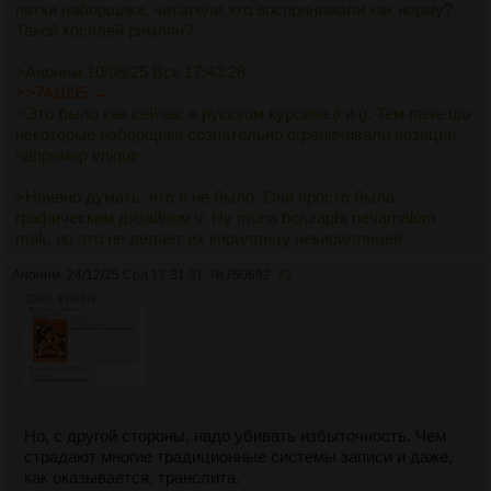
пятки наборщика, читатели это воспринимали как норму?
Такой косплей римлян?
>Аноним 10/08/25 Вск 17:43:28
>>741095 →
>Это было как сейчас в русском курсиве ∂ и ɡ. Тем паче шо
некоторые наборщики сознательно ограничивали позиции,
например vnique.
>Наивно думать, что u не было. Она просто была
графическим дизайном v. Ну muna ɓоʌƨарbı neчаmal̵оm
mak, но это не делает их кириллицу некириллицей.
Аноним
24/12/25 Срд 17:31:31
№
750692
22
223Кб, 913x618
Но, с другой стороны, надо убивать избыточность. Чем
страдают многие традиционные системы записи и даже,
как оказывается, транслита.