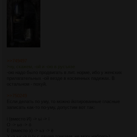
>>749497
>ну, скажем, -ой и -ою в русъязе
-ою надо было продвигать в лит. норме, ибо у женских
прилагательных -ой везде в косвенных падежах. В
остальном - похуй.
>>750249
Если делать по уму, то можно йотированные гласные
записать как-то по-уму, допустим вот так:
і (вместо И) -> ьі -> ї
О -> ьо -> ö
Е (вместо э) -> ьэ -> ё
У -> ьу -> ü (у с двумя точками, не могу набрать)