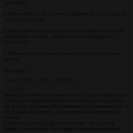
на тифинаг
в Италии обязать проставлять ударения третьи с конца, в
случае ò ó è é тоже
в Португалии и иже с нею обязать проставлять ê ô во всех
надлежащих случаях, дабы оне от é ó под каморою
отличалися
в Латвии и Литве узаконить политонику в общественных
местах.
Пока увсё.
Аноним
18/12/25 Чтв 22:01:57
№
750308
10
>>750305
Можно действительно сравнять Ь и Й в один символ: после
согласных всегда смягчение, после гласных всегда читать
[й]. Вообще моя идея орфографии выглядит примерно так: В
лѥсу родиласı юлочка... Тогда капитализация будет как
Юлочка.
Спросите, а как тогда [йу] писать? А вот так: ı-у. Это в
рамках современного языка намного логичнее выглядит,