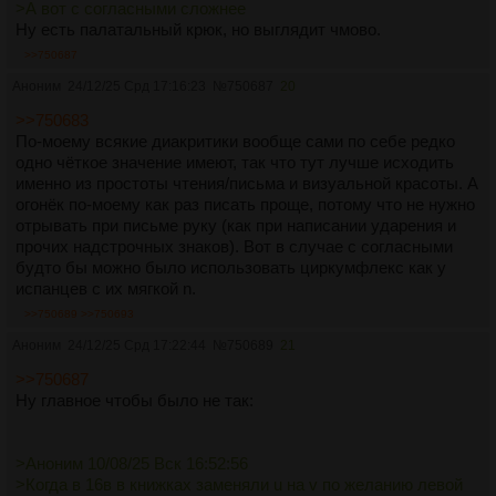
>А вот с согласными сложнее
Ну есть палатальный крюк, но выглядит чмово.
>>750687
Аноним
24/12/25 Срд 17:16:23
№
750687
20
>>750683
По-моему всякие диакритики вообще сами по себе редко
одно чёткое значение имеют, так что тут лучше исходить
именно из простоты чтения/письма и визуальной красоты. А
огонёк по-моему как раз писать проще, потому что не нужно
отрывать при письме руку (как при написании ударения и
прочих надстрочных знаков). Вот в случае с согласными
будто бы можно было использовать циркумфлекс как у
испанцев с их мягкой n.
>>750689
>>750693
Аноним
24/12/25 Срд 17:22:44
№
750689
21
>>750687
Ну главное чтобы было не так:
>Аноним 10/08/25 Вск 16:52:56
>Когда в 16в в книжках заменяли u на v по желанию левой