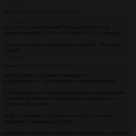
>>750305
Аноним
18/12/25 Чтв 21:23:07
№
750305
8
>>750304
А что по ё в начале корней? Ьолка или йолка? Как
капитализировать: ЬОлка или Ьолка, или ьОлка овоще?
Где+то была идея использовать ь вместо й. Такоь себе
способ.
>>750308
Аноним
18/12/25 Чтв 21:43:37
№
750307
9
Если подумать, где можно повандалить:
в Турции вернуть параллельную османскую арабицу
в России вернуть петровскую гражданицу, обязательные
ударения на графике и параллельную латиницу, как в
Сербии и Узбекстане
во Вьетнаме ввести обязательные курсы тьы-ном с
седьмого по двенадцатый класс
во Франции перевести официальные документы и дорожку