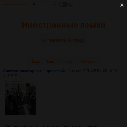
Главная
Настройки
Иностранные языки
Ответить в тред
Назад
Вниз
Каталог
Обновить
Лингвоволюнтаризм linguoscamb
Аноним
09/11/25 Вск 06:10:19
№
747676
1
96Кб, 768x768
Обсуждаем насильственные перемены в языках,