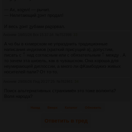
— Ах, коꙁел! — рычит.
— Нелетающий ꙁонт продал!
И весь ꙁонт ꙁубами раꙁорвал.
Аноним
18/01/26 Вск 15:37:34
№
752398
33
(Г. Юдин)
А чо бы в кхмерском не упразднить традиционные
написания индизмов (краткий присущий а), допустим,
писать с ៏ над согласным или с обязательным ័ между . А
то зачем эта шизель, как в чувашском. Она хороша для
неумирающей диглоссии, а много ли фКамбоджиэ живых
носителей пали? От то-то.
Аноним
29/06/26 Пнд 20:27:25
№
762861
34
Поиск альтернативных страноимён это тоже волюнта?
Воля народа?
Назад
Вверх
Каталог
Обновить
Ответить в тред