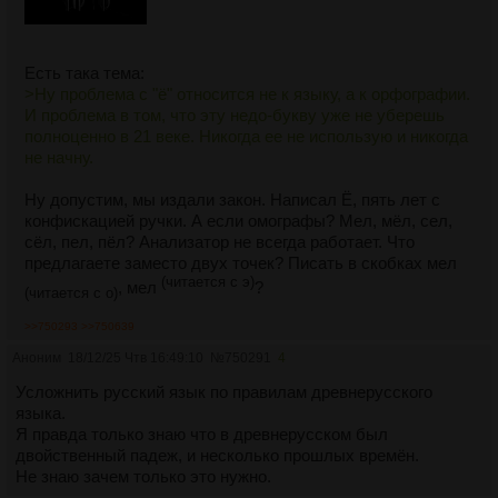
Есть така тема:
>Ну проблема с "ё" относится не к языку, а к орфографии.
И проблема в том, что эту недо-букву уже не уберешь
полноценно в 21 веке. Никогда ее не использую и никогда
не начну.
Ну допустим, мы издали закон. Написал Ё, пять лет с
конфискацией ручки. А если омографы? Мел, мёл, сел,
сёл, пел, пёл? Анализатор не всегда работает. Что
предлагаете заместо двух точек? Писать в скобках мел
(читается с э)
, мел
?
(читается с о)
>>750293
>>750639
Аноним
18/12/25 Чтв 16:49:10
№
750291
4
Усложнить русский язык по правилам древнерусского
языка.
Я правда только знаю что в древнерусском был
двойственный падеж, и несколько прошлых времён.
Не знаю зачем только это нужно.