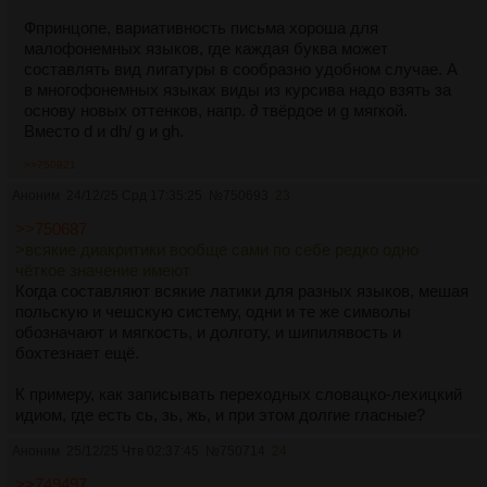
Фпринцопе, вариативность письма хороша для
малофонемных языков, где каждая буква может
составлять вид лигатуры в сообразно удобном случае. А
в многофонемных языках виды из курсива надо взять за
основу новых оттенков, напр. ∂ твёрдое и ɡ мягкой.
Вместо d и dh/ g и gh.
>>750921
Аноним
24/12/25 Срд 17:35:25
№
750693
23
>>750687
>всякие диакритики вообще сами по себе редко одно
чёткое значение имеют
Когда составляют всякие латики для разных языков, мешая
польскую и чешскую систему, одни и те же символы
обозначают и мягкость, и долготу, и шипилявость и
бохтезнает ещё.
К примеру, как записывать переходных словацко-лехицкий
идиом, где есть сь, зь, жь, и при этом долгие гласные?
Аноним
25/12/25 Чтв 02:37:45
№
750714
24
>>749497