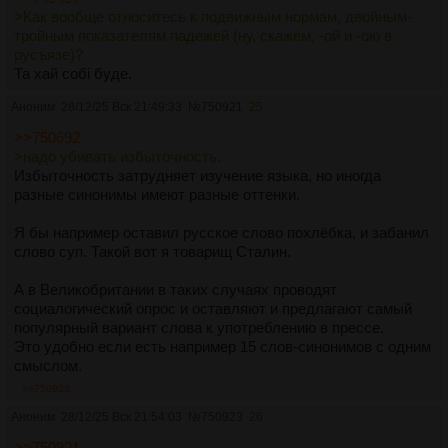
>Как вообще относитесь к подвижным нормам, двойным-
тройным показателям падежей (ну, скажем, -ой и -ою в
русъязе)?
Та хай собі буде.
Аноним
28/12/25 Вск 21:49:33
№
750921
25
>>750692
>надо убивать избыточность.
Избыточность затрудняет изучение языка, но иногда
разные синонимы имеют разные оттенки.
Я бы например оставил русское слово похлёбка, и забанил
слово суп. Такой вот я товарищ Сталин.
А в Великобритании в таких случаях проводят
социалогический опрос и оставляют и предлагают самый
популярный вариант слова к употреблению в прессе.
Это удобно если есть например 15 слов-синонимов с одним
смыслом.
>>750923
Аноним
28/12/25 Вск 21:54:03
№
750923
26
>>750921