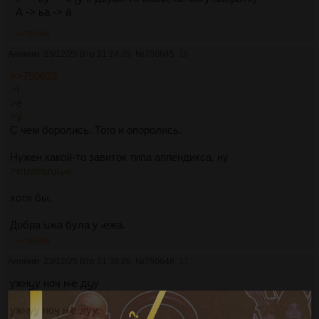
А -> ьа -> ä
>>750645
Аноним
23/12/25 Втр 21:24:35
№
750645
16
>>750639
>ї
>ё
>ÿ
С чем боролись. Того и опоролись.
Нужен какой-то завиток типа аппендикса, ну
>ơưꞛꞝꞟꭒꭎꬴ
хотя бы.
Добра ꭎжа була у ꬴжа.
>>750659
Аноним
23/12/25 Втр 21:38:26
№
750648
17
ужнꭚу ноӌ нꬴ дꭚу
ỿжнуỿ ноӌ нꬴ дуỿ