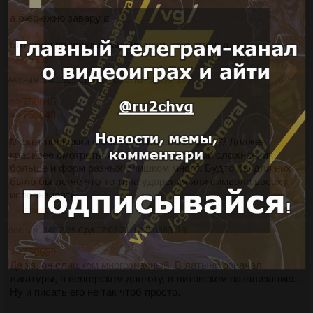
а бꬴрꬴжно заварỿ ꞛ
ето сꞝ́ла по дорогꬴ, моӌ увидꬴԏ сꞝл смогу ꞛ.
>>750659
Аноним
24/12/25 Срд 00:56:18
№
750659
18
>>750645
>>750648
Может польский огонёк для гласных лучше? Должен
красивее смотреться. А вот с согласными сложнее, их
больше и форм разных слишком много. Будто бы для них
было бы легче что-то типа ударения или символа вверху
использовать.
>>750683
Аноним
24/12/25 Срд 17:02:21
№
750683
19
>>750659
Да хз, он слишком многозначный. В латыни означал
лигатуры, в венгерском долготу, в литовском назализацию...
Ну и писать его не так чтоб просто.