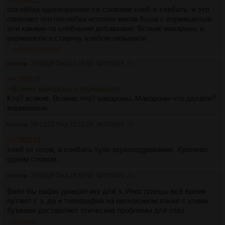
похлёбка однокоренное со словами хлеб и хлебать, и это
означает что похлёбка испокон веков была с вермишелью
или какими-то хлебными добавками. Всякие макароны и
вермишели в старину хлебом называли.
>>750957
>>750997
Аноним
29/12/25 Пнд 01:35:55
№
750957
27
>>750923
>Всякие макароны и вермишели
Кто? всякие. Всякие что? макароны. Макароны что делали?
вермишели.
Аноним
29/12/25 Пнд 22:51:04
№
750997
28
>>750923
хлеб от готов, а хлебать тупо звукоподражание. Хрючево
одним словом.
Аноним
29/12/25 Пнд 23:52:50
№
751001
29
Ввёл бы нафиг диакритику для э. Иностранцы всё время
путают с з, да и топография на незнакомом языке с зтими
буквами доставляет зтические проблемы для глаэ.
>>751066