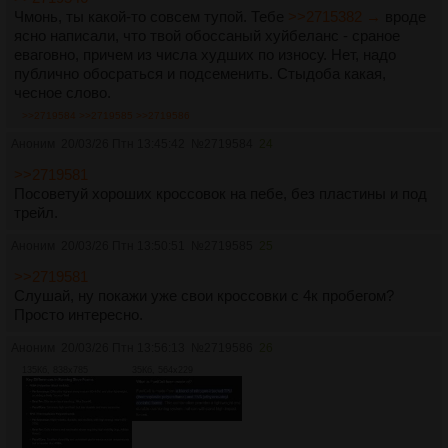
Чмонь, ты какой-то совсем тупой. Тебе
>>2715382 →
вроде
ясно написали, что твой обоссаный хуйбеланс - сраное
еваговно, причем из числа худших по износу. Нет, надо
публично обосраться и подсеменить. Стыдоба какая,
чесное слово.
>>2719584
>>2719585
>>2719586
Аноним
20/03/26 Птн 13:45:42
№
2719584
24
>>2719581
Посоветуй хороших кроссовок на пебе, без пластины и под
трейл.
Аноним
20/03/26 Птн 13:50:51
№
2719585
25
>>2719581
Слушай, ну покажи уже свои кроссовки с 4к пробегом?
Просто интересно.
Аноним
20/03/26 Птн 13:56:13
№
2719586
26
135Кб, 838x785
35Кб, 564x229