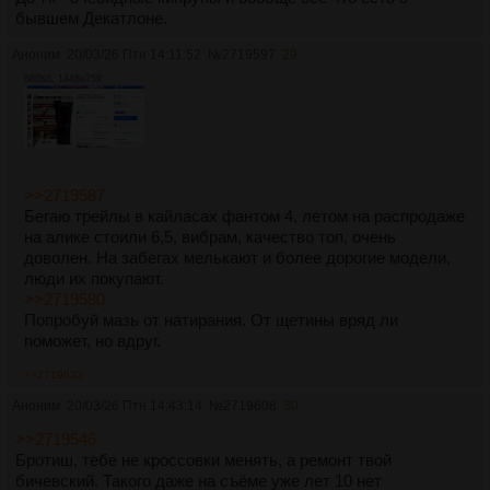
бывшем Декатлоне.
Аноним
20/03/26 Птн 14:11:52
№
2719597
29
680Кб, 1448x759
>>2719587
Бегаю трейлы в кайласах фантом 4, летом на распродаже
на алике стоили 6,5, вибрам, качество топ, очень
доволен. На забегах мелькают и более дорогие модели,
люди их покупают.
>>2719580
Попробуй мазь от натирания. От щетины вряд ли
поможет, но вдруг.
>>2719632
Аноним
20/03/26 Птн 14:43:14
№
2719608
30
>>2719546
Бротиш, тебе не кроссовки менять, а ремонт твой
бичевский. Такого даже на съёме уже лет 10 нет