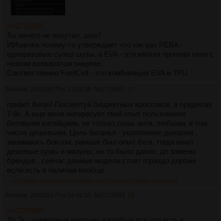
>>2719581
Ты ничего не попутал, шиз?
ИИшечка почему-то утверждает что как раз PEBA -
одноразовые супер шузы, а EVA - это мягкая прочная пена с
низком возваратом энергии.
Соотвественно FuellCell - это комбинация EVA и TPU.
Аноним
20/03/26 Птн 13:58:58
№
2719587
27
привет бегач! Посоветуй бюджетных кроссовок, в пределах
7-8к. А еще меня интересует твой опыт пользования
беговыми китайцами, не только лишь анта, любыми, в том
числе дешевыми. Цель беганья - укрепление дыхалки ,
занимаюсь боксом, раньше был опыт бега, тогда юзал
дешевые пумы и мизуны, но то было давно, до замены
брендов , сейчас данные модели стоят гораздо дороже
если есть в наличии вообще
>>2719593
>>2719597
>>2719885
>>2720454
>>2720560
>>2733873
Аноним
20/03/26 Птн 14:06:31
№
2719593
28
>>2719587
До 7к - очевидные кипруны и вообще все что есть в