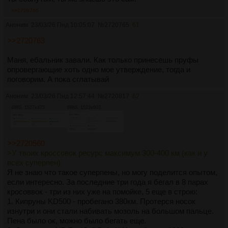
4. Влияние на адаптацию
>>2720765
Переход на обувь с низким дропом: При смене обуви с
Аноним
23/03/26 Пнд 10:05:07
№
2720765
61
высоким дропом на обувь с низким дропом организм
должен адаптироваться к новому стилю бега, что может
>>2720763
вызвать временные болевые ощущения, особенно в
области икр и ахиллова сухожилия.
Маня, ебальник завали. Как только принесешь пруфы
Переход на обувь с высоким дропом: Также может привести
опровергающие хоть одно мое утверждение, тогда и
к изменениям в технике бега, особенно если человек
поговорим. А пока сглатывай
привык к обуви с низким дропом. Это может повлиять на его
колени, бедра и спину, так как техника бега меняется, и
Аноним
23/03/26 Пнд 12:57:44
№
2720817
62
нагрузка на суставы перераспределяется.
48Кб, 1527x475
68Кб, 1523x603
5. Рекомендации для бегунов:
Определение оптимального дропа: Лучший способ — это
тестирование разных моделей обуви с различным дропом и
выбор того, что больше всего соответствует вашей технике
>>2720560
бега и биомеханике.
>У твоих кроссовок ресурс максимум 300-400 км (как и у
Постепенный переход: Не стоит сразу менять обувь,
всех суперпен)
особенно если переходить с высокого дропа на низкий.
Я не знаю что такое суперпены, но могу поделится опытом,
Лучше сделать это постепенно, чтобы избежать травм.
если интересно. За последние три года я бегал в 8 парах
Консультации с врачом или специалистом по бегу: Если
кросоввок - три из них уже на помойке, 5 еще в строю:
имеются хронические боли или травмы, лучше
1. Кипруны KD500 - пробегано 380км. Протерся носок
проконсультироваться с врачом или тренером, который
изнутри и они стали набивать мозоль на большом пальце.
поможет подобрать подходящий дроп в зависимости от
Пена было ок, можно было бегать еще.