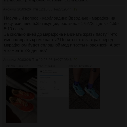
Аноним
20/03/26 Птн 12:15:35
№
2719544
19
Насучный вопрос - карблоадинг. Ввводные - марафон на
носу, изи пейс 5:35 текущий, рост/вес - 175/72. Цель - 4:55-
5:10 на км.
За сколько дней до марафона начинать жрать пасту? Что
именно жрать кроме пасты? Понятно что завтрак перед
марафоном будет сплошной мед и тосты и овсянкой. А вот
что жрать 2-3 дня до?
Аноним
20/03/26 Птн 12:25:26
№
2719546
20
2417Кб, 1080x1920
25Кб, 513x483
3908Кб, 1224x1632