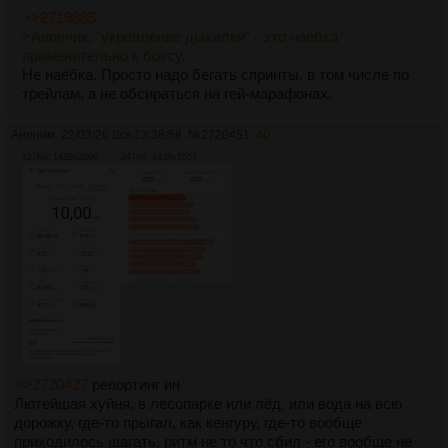
>>2719885
>Анончик, "укрепление дыхалки" - это наебка
применительно к боксу.
Не наёбка. Просто надо бегать спринты, в том числе по
трейлам, а не обсираться на гей-марафонах.
Аноним
22/03/26 Вск 13:38:58
№
2720451
40
427Кб, 1439x2896
247Кб, 1438x1557
>>2720427
репортинг ин
Лютейшая хуйня, в лесопарке или лёд, или вода на всю
дорожку, где-то прыгал, как кенгуру, где-то вообще
приходилось шагать, ритм не то что сбил - его вообще не