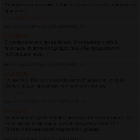
Аллергия на синтетику, бегаю в хлопке, а он пота набирает и
прилипает.
>>2719306
>>2719307
Аноним
19/03/26 Чтв 17:36:31
№
2719306
12
>>2719305
В хлопке кончено пизда бегать. Мне кажется любой
пластырь из аптеки подойдет, лишь бы продержался
полтора-два часа.
Аноним
19/03/26 Чтв 17:36:34
№
2719307
13
>>2719305
Не потейте. Пот симптом чрезмерной нагрузки, которая
скорее вредит организму, чем приносит пользу.
>>2719310
Аноним
19/03/26 Чтв 17:39:11
№
2719310
14
>>2719307
Ты ебанулся? Даже в одних шортиках на второй зоне к 15+
км ты мокрый как мышь. А если пиздуешь 5к на PB?
Пиздец бегун на месте очередной с дивана.
Аноним
19/03/26 Чтв 18:37:17
№
2719343
15