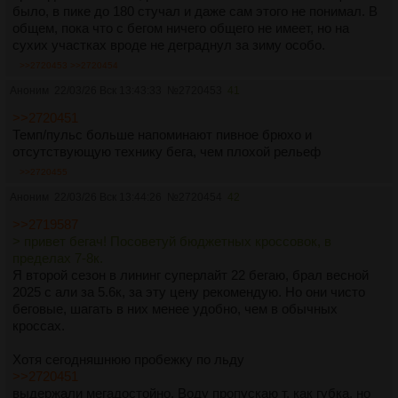
было, в пике до 180 стучал и даже сам этого не понимал. В
общем, пока что с бегом ничего общего не имеет, но на
сухих участках вроде не деграднул за зиму особо.
>>2720453
>>2720454
Аноним
22/03/26 Вск 13:43:33
№
2720453
41
>>2720451
Темп/пульс больше напоминают пивное брюхо и
отсутствующую технику бега, чем плохой рельеф
>>2720455
Аноним
22/03/26 Вск 13:44:26
№
2720454
42
>>2719587
> привет бегач! Посоветуй бюджетных кроссовок, в
пределах 7-8к.
Я второй сезон в лининг суперлайт 22 бегаю, брал весной
2025 с али за 5.6к, за эту цену рекомендую. Но они чисто
беговые, шагать в них менее удобно, чем в обычных
кроссах.
Хотя сегодняшнюю пробежку по льду
>>2720451
выдержали мегадостойно. Воду пропускаю т, как губка, но