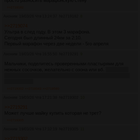
просто разносить марафонскую стену
>>2719182
Аноним
19/03/26 Чтв 13:24:37
№
2719182
8
>>2719074
Ультра в след году. В этом 3 марафона.
Сегодня был длинный 24км за 2:10.
Первый марафон через две недели - 5го апреля
Аноним
19/03/26 Чтв 16:55:50
№
2719291
9
Мальчики, поделитесь проверенными пластырями для
нежных сосочков, желательно с озона или вб.
Эффектно
осенью финишировал на половинке с кровавыми пятнами
на футболке.
>>2719302
>>2719343
>>2719580
Аноним
19/03/26 Чтв 17:21:38
№
2719302
10
>>2719291
Может лучше майку купить которая не трет?
>>2719305
Аноним
19/03/26 Чтв 17:32:19
№
2719305
11
>>2719302