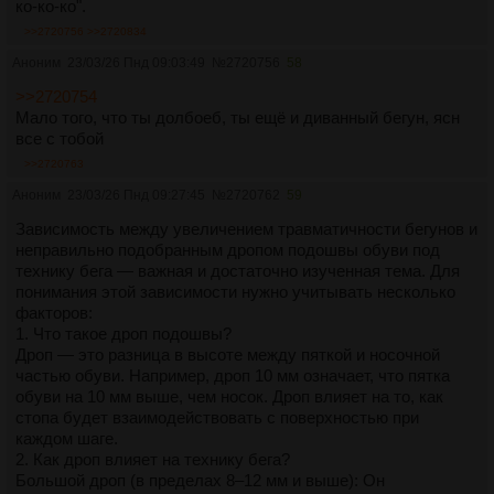
ко-ко-ко".
>>2720756
>>2720834
Аноним
23/03/26 Пнд 09:03:49
№
2720756
58
>>2720754
Мало того, что ты долбоеб, ты ещё и диванный бегун, ясн
все с тобой
>>2720763
Аноним
23/03/26 Пнд 09:27:45
№
2720762
59
Зависимость между увеличением травматичности бегунов и
неправильно подобранным дропом подошвы обуви под
технику бега — важная и достаточно изученная тема. Для
понимания этой зависимости нужно учитывать несколько
факторов:
1. Что такое дроп подошвы?
Дроп — это разница в высоте между пяткой и носочной
частью обуви. Например, дроп 10 мм означает, что пятка
обуви на 10 мм выше, чем носок. Дроп влияет на то, как
стопа будет взаимодействовать с поверхностью при
каждом шаге.
2. Как дроп влияет на технику бега?
Большой дроп (в пределах 8–12 мм и выше): Он