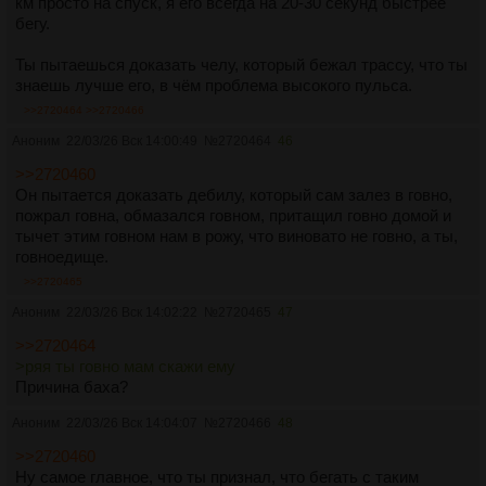
км просто на спуск, я его всегда на 20-30 секунд быстрее
бегу.
Ты пытаешься доказать челу, который бежал трассу, что ты
знаешь лучше его, в чём проблема высокого пульса.
>>2720464
>>2720466
Аноним
22/03/26 Вск 14:00:49
№
2720464
46
>>2720460
Он пытается доказать дебилу, который сам залез в говно,
пожрал говна, обмазался говном, притащил говно домой и
тычет этим говном нам в рожу, что виновато не говно, а ты,
говноедище.
>>2720465
Аноним
22/03/26 Вск 14:02:22
№
2720465
47
>>2720464
>ряя ты говно мам скажи ему
Причина баха?
Аноним
22/03/26 Вск 14:04:07
№
2720466
48
>>2720460
Ну самое главное, что ты признал, что бегать с таким