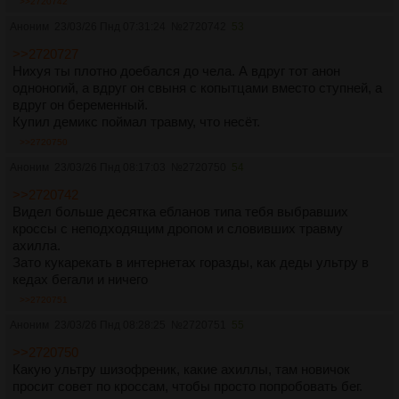
>>2720742
Аноним
23/03/26 Пнд 07:31:24
№
2720742
53
>>2720727
Нихуя ты плотно доебался до чела. А вдруг тот анон
одноногий, а вдруг он свыня с копытцами вместо ступней, а
вдруг он беременный.
Купил демикс поймал травму, что несёт.
>>2720750
Аноним
23/03/26 Пнд 08:17:03
№
2720750
54
>>2720742
Видел больше десятка ебланов типа тебя выбравших
кроссы с неподходящим дропом и словивших травму
ахилла.
Зато кукарекать в интернетах горазды, как деды ультру в
кедах бегали и ничего
>>2720751
Аноним
23/03/26 Пнд 08:28:25
№
2720751
55
>>2720750
Какую ультру шизофреник, какие ахиллы, там новичок
просит совет по кроссам, чтобы просто попробовать бег.