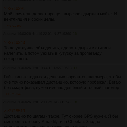
>>2719291
Мой приятель делает проще - вырезает дырки в майке. И
вентлияция и соски целы.
>>2719360
Аноним
19/03/26 Чтв 19:22:01
№
2719360
16
>>2719343
Тогда уж лучше объединить, сделать дырки и стикини
налепить, а потом уехать в кутузку за пропаганду
нехорошего.
Аноним
20/03/26 Птн 10:44:12
№
2719513
17
Гайз, киньте годных и дешёвых вариантов шагомера, чтобы
оче точно показывал дистанцию, которую пробежал. Бегаю
без смартфона, нужен именно дешёвый и точный шагомер
>>2719542
Аноним
20/03/26 Птн 12:11:35
№
2719542
18
>>2719513
Дистанцию по шагам - такое. Тут скорее GPS нужен. Я бы
смотрел в сторону Amazfit, типа Cheetah. Заодно
пульсометр и прочие метрики, если фанат.