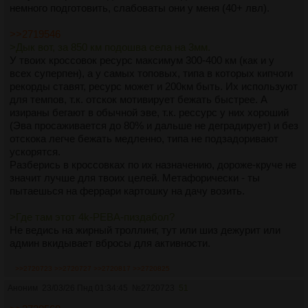
немного подготовить, слабоваты они у меня (40+ лвл).
>>2719546
>Дык вот, за 850 км подошва села на 3мм.
У твоих кроссовок ресурс максимум 300-400 км (как и у
всех суперпен), а у самых топовых, типа в которых кипчоги
рекорды ставят, ресурс может и 200км быть. Их используют
для темпов, т.к. отскок мотивирует бежать быстрее. А
изираны бегают в обычной эве, т.к. рессурс у них хороший
(Эва просаживается до 80% и дальше не деградирует) и без
отскока легче бежать медленно, типа не подзадоривают
ускорятся.
Разберись в кроссовках по их назначению, дороже-круче не
значит лучше для твоих целей. Метафорически - ты
пытаешься на феррари картошку на дачу возить.
>Где там этот 4k-PEBA-пиздабол?
Не ведись на жирный троллинг, тут или шиз дежурит или
админ вкидывает вбросы для активности.
>>2719587
>>2720723
>>2720727
>>2720817
>>2720825
>Посоветуй бюджетных кроссовок, в пределах 7-8к.
Аноним
23/03/26 Пнд 01:34:45
№
2720723
51
Вот тоже подобное заблуждение. Обычная Эва типа найков