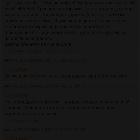
Где там этот 4k-PEBA-пиздабол? Вчера приехали новые NB
FuelCell Rebel. Сравнил со старыми - та же модель, размер
и все остальное. Только цвет другой. Дык вот, за 850 км
подошва села на 3мм. Я уже молчу про то что протектор
съелся и на мокром асфвальте уже чувствуется
"пробуксовка". Я хуй знает на что буде похож протектор
после 4к по асфальту.
Завтра обновлю на трэшхолде.
>>2719564
>>2719581
>>2719608
>>2720560
Аноним
20/03/26 Птн 13:05:45
№
2719564
21
>>2719546
Он же шиз, ему что-то пытаться доказывать бесполезно.
Аноним
20/03/26 Птн 13:34:19
№
2719580
22
>>2719291
Вот меня другая поблема - натирает бедра со внутренней
стороны. Причем по ходу щетиной. Или брить, или
отращивать - не понятно.
>>2719597
>>2719628
Аноним
20/03/26 Птн 13:37:26
№
2719581
23
>>2719546