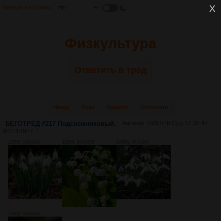
Главная
Настройки
Физкультура
Ответить в тред
Назад
Вниз
Каталог
Обновить
БЕГОТРЕД #217 Подснежниковый.
Аноним
18/03/26 Срд 17:36:44
№
2718927
1
120Кб, 241x241
112Кб, 241x275
126Кб, 241x241
749Кб, 900x600