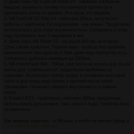
особенностей вашей техники и тела.
2. Джве пары NB FuelCell Rebel V4 - набегано 1000км на
Подобранный правильно дроп обуви может значительно
каждом, выкиныту потому что кончился протектор и
снизить травматичность и повысить эффективность бега.
протерлась пятка по кромке. Это косяк это модели.
3. NB FuelCell SC Elite V4 - набегано 200км, по сути это
ребелы с карбоном. По ощущениям - как новые. Продолжаю
использовать для гонок исключительно. Собираюсь в этом
году пробежать еще 3 марафона в них.
4. Джве пары NB Rebel V5 - на одной 850 км, на второй -
12км, свеже купелное. Первая пара - вообще без проблем,
минимальная просадка на 2-3мм, даже еще протектор есть.
Собираюсь добегать минимум до 1000км.
5. NB FreshFoam 860 - 700км, уже почти не использую, были
взяты для "стабильности", когда были проблемы со
связками. Использую сейчас редко, в основном на второй
забег в дни когда надо бегать с группой после своей
тренировки. Начинает умирать внутренность в районе
пятки.
6. Evadict MT2 - трейловые, набегано 300км, продолжаю
использовать для холмов, говн, снега и льда. Проблем пока
не замечено.
Как можешь заметить - я NB-шиз, и особо не меняю бренд и
тип кроссовок, потому что от говна говна не ищут. Что могу
>>2720825
>>2721407
>>2721601
точно сказать - набегал на пене FuelCell 3000км и бегал по