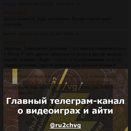
Аноним
20/03/26 Птн 16:52:10
№
2719674
34
>>2719651
Бегун на месте, будь осторожен. Лучше считай шаги
вручную.
Аноним
21/03/26 Суб 00:32:11
№
2719885
35
>>2719587
Анончик, "укрепление дыхалки" - это наебка применительно
к боксу. У тебя другие движения на ринге и другие мышцы
задействованы; общее - только в подпрыгивании, то есть,
задействовании упругой деформации волокон титина в
мышцах.
Ну разовьешь ты беговую экономичность и научишься
задействовать красные волокна в камбаловидной и
икроножной, жир научишься использовать; как тебе это на
ринге поможет?
>>2719893
>>2720447
Аноним
21/03/26 Суб 01:22:54
№
2719893
36
>>2719885
> общее - только в подпрыгивании