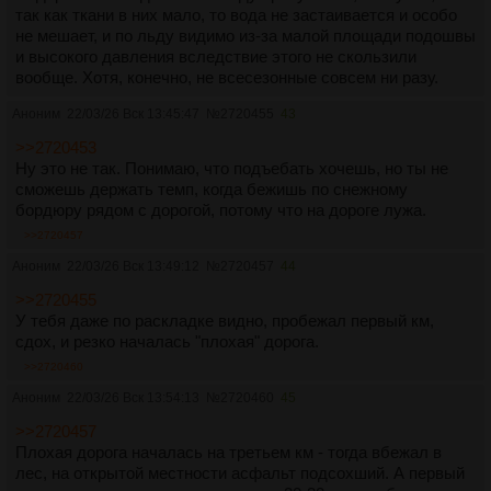
так как ткани в них мало, то вода не застаивается и особо
не мешает, и по льду видимо из-за малой площади подошвы
и высокого давления вследствие этого не скользили
вообще. Хотя, конечно, не всесезонные совсем ни разу.
Аноним
22/03/26 Вск 13:45:47
№
2720455
43
>>2720453
Ну это не так. Понимаю, что подъебать хочешь, но ты не
сможешь держать темп, когда бежишь по снежному
бордюру рядом с дорогой, потому что на дороге лужа.
>>2720457
Аноним
22/03/26 Вск 13:49:12
№
2720457
44
>>2720455
У тебя даже по раскладке видно, пробежал первый км,
сдох, и резко началась "плохая" дорога.
>>2720460
Аноним
22/03/26 Вск 13:54:13
№
2720460
45
>>2720457
Плохая дорога началась на третьем км - тогда вбежал в
лес, на открытой местности асфальт подсохший. А первый