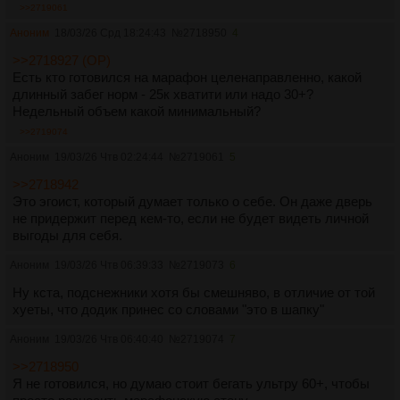
>>2719061
Аноним
18/03/26 Срд 18:24:43
№
2718950
4
>>2718927 (OP)
Есть кто готовился на марафон целенаправленно, какой
длинный забег норм - 25к хватити или надо 30+?
Недельный объем какой минимальный?
>>2719074
Аноним
19/03/26 Чтв 02:24:44
№
2719061
5
>>2718942
Это эгоист, который думает только о себе. Он даже дверь
не придержит перед кем-то, если не будет видеть личной
выгоды для себя.
Аноним
19/03/26 Чтв 06:39:33
№
2719073
6
Ну кста, подснежники хотя бы смешняво, в отличие от той
хуеты, что додик принес со словами "это в шапку"
Аноним
19/03/26 Чтв 06:40:40
№
2719074
7
>>2718950
Я не готовился, но думаю стоит бегать ультру 60+, чтобы