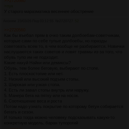
дауншифтеров или аналогичные от других брендов, лучше
>>2720560
которых для новичковых изиранов нет, стоят 5-6 тысяч. А
>пук
обыватель думает, что дешман значит плохо. Новичку тупо
У старого маразматика весеннее обострение
демиксы их спормастера лучше чем суперпена, которая
Аноним
23/03/26 Пнд 03:12:55
№
2720727
52
перестанет работать через 300км.
>>2720560
Как бы въебал прям в очко таким долбоебам-советчикам,
которые сами по себе тупые долбоебы, но горазды
советовать всем то, в чем вообще не разбираются. Новички
наслушаются таких советов и ловят травмы из-за того, что
обувь тупо им не подходит.
Какие нахуй Найки или демиксы?
Обувь, тем более беговую, выбирают по стопе.
1. Есть плоскостопие или нет.
2. Низкий или высокий подъем стопы.
3. Широкая или узкая стопа.
4. Есть ли завал стопы внутрь или наружу.
5. Манера бега на пятку или на носок.
6. Соотношение веса и роста
Потом надо узнать покрытие по которому бегун собирается
бегать и сезон.
И только тогда можно человеку подсказывать какую-то
конкретную модель, баран тупорогий