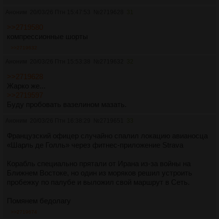
Аноним
20/03/26 Птн 15:47:53
№
2719628
31
>>2719580
компрессионные шорты
>>2719632
Аноним
20/03/26 Птн 15:53:38
№
2719632
32
>>2719628
Жарко же...
>>2719597
Буду пробовать вазелином мазать.
Аноним
20/03/26 Птн 16:38:29
№
2719651
33
Французский офицер случайно спалил локацию авианосца
«Шарль де Голль» через фитнес-приложение Strava
Корабль специально прятали от Ирана из-за войны на
Ближнем Востоке, но один из моряков решил устроить
пробежку по палубе и выложил свой маршрут в Сеть.
Помянем бедолагу
>>2719674