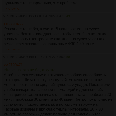
пульмом это ненормально, это проблема
>>2720471
Аноним
22/03/26 Вск 14:09:04
№
2720471
49
>>2720466
Конечно, это не бег, а хуита. Я наверное мог на сухих
участках бежать помедленнее, чтобы темп был не таким
рваным, но тут контроля не хватило - на сухих участках
резко переключался на привычные 4:30-4:40 на км.
>>2720560
Аноним
22/03/26 Вск 19:15:34
№
2720560
50
>>2720471
>Конечно, это не бег, а хуита.
У тебя за межсезонье откатилась аэробная способность -
это норма. Шиза сверху не слушай, можешь ни чего не
менять, постепенно средний пульс сам упадет. Показатели
у тебя шикарные, наверное ты молодой и длинноногий.
Я, например, сезон начинаю с плавного вката - пробежка 20
минут, пробежка 30 минут и по 40 минут бегаю пока пульс не
устаканится (около месяца), а потом уже выхожу на
часовые изираны и включаю темпы/интервалы. 20 и 30
минутные пробежки делаю больше для коленей, чтоб