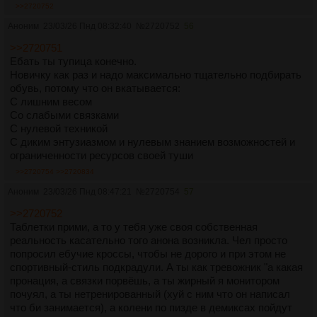
>>2720752
Аноним
23/03/26 Пнд 08:32:40
№
2720752
56
>>2720751
Ебать ты тупица конечно.
Новичку как раз и надо максимально тщательно подбирать
обувь, потому что он вкатывается:
С лишним весом
Со слабыми связками
С нулевой техникой
С диким энтузиазмом и нулевым знанием возможностей и
ограниченности ресурсов своей туши
>>2720754
>>2720834
Аноним
23/03/26 Пнд 08:47:21
№
2720754
57
>>2720752
Таблетки прими, а то у тебя уже своя собственная
реальность касательно того анона возникла. Чел просто
попросил ебучие кроссы, чтобы не дорого и при этом не
спортивный-стиль подкрадули. А ты как тревожник "а какая
пронация, а связки порвёшь, а ты жирный я монитором
почуял, а ты нетренированный (хуй с ним что он написал
что би занимается), а колени по пизде в демиксах пойдут