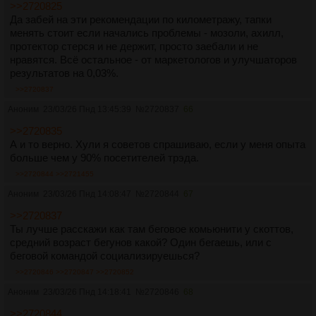
>>2720825
Да забей на эти рекомендации по километражу, тапки
менять стоит если начались проблемы - мозоли, ахилл,
протектор стерся и не держит, просто заебали и не
нравятся. Всё остальное - от маркетологов и улучшаторов
результатов на 0,03%.
>>2720837
Аноним
23/03/26 Пнд 13:45:39
№
2720837
66
>>2720835
А и то верно. Хули я советов спрашиваю, если у меня опыта
больше чем у 90% посетителей трэда.
>>2720844
>>2721455
Аноним
23/03/26 Пнд 14:08:47
№
2720844
67
>>2720837
Ты лучше расскажи как там беговое комьюнити у скоттов,
средний возраст бегунов какой? Один бегаешь, или с
беговой командой социализируешься?
>>2720846
>>2720847
>>2720852
Аноним
23/03/26 Пнд 14:18:41
№
2720846
68
>>2720844