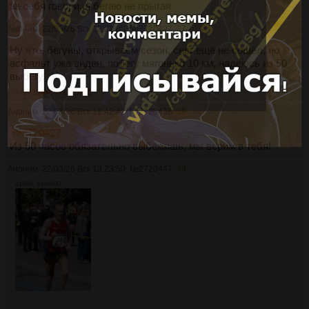
за себя говори, я бегаю не прыгая
Аноним
22/03/26 Вск 12:21:05
№
2720427
37
Ну что, бегуны, открываем сезон, снег ещё не сошёл, но
асфальт уже виден, побегу мягонько 10 км, надеюсь из 50
выбегу.
>>2720438
>>2720451
Аноним
22/03/26 Вск 12:42:42
№
2720438
38
>>2720427
Из 50 часов обязательно выбежишь, мы верим в тебя!
Аноним
22/03/26 Вск 13:23:50
№
2720447
39
410Кб, 444x600