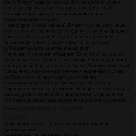
способствует ударной технике бега, когда бегун ставит
стопу на землю с пятки. Это характерно для людей,
которые используют более традиционную или
амортизированную обувь.
Низкий дроп (4 мм и меньше): В таком случае бегун чаще
ставит ногу на землю через середину стопы или переднюю
часть стопы, что способствует более естественной
биомеханике бега и снижает нагрузку на суставы.
3. Травматичность и неправильный дроп
Проблемы с коленями и бедрами: Если бегун использует
обувь с высоким дропом, а его техника бега предполагает
посадку на переднюю часть стопы, то это может привести к
повышенной нагрузке на коленные и бедренные суставы,
особенно если не происходит достаточного
амортизирования на более мягких участках стопы.
Перегрузка ахиллова сухожилия: Наоборот, если у бегуна с
низким дропом техника бега предполагает удар по пятке,
это может вызвать перенапряжение ахиллова сухожилия,
особенно при переходе с обуви с высоким дропом.
Аноним
23/03/26 Пнд 10:00:16
№
2720763
60
Повышенная травматичность из-за некорректного выбора:
Выбор неправильного дропа может привести к усталости
>>2720756
мышц, неправильной осанке и перенапряжению
Шиза прогрессирует, теперь ещё и мой беговой опыт
определённых групп мышц, что в итоге повышает риск
диагностировал.
травм.
Ты ебанутый, ты же знаешь это сам.