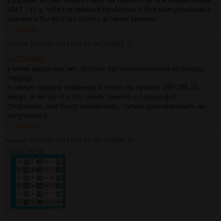
ИМТ - то у тебя системный проблемы и без консультации с
врачем я бы не стал бегать в таком режиме.
>>2743886
Аноним
14/05/26 Чтв 17:43:57
№
2743883
17
>>2743880
у меня вроде как нет особых противопоказаний по поводу
сердца.
в самую первую пробежку я бегал на пульсе 180-195 15
минут, я читал что это очень тяжело и только для
спортиков, мне было нормально, только разговаривать не
получалось
>>2743899
Аноним
14/05/26 Чтв 17:44:53
№
2743884
18
315Кб, 768x768