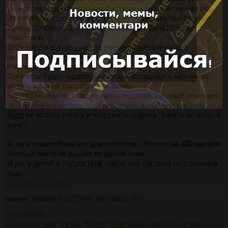
ты используешь лактатную систему, и ее же и тренируешь.
Это тяжело и даже бывает больно. Большинство бегунов
лучше пробежит 3 часа в аэробной зоне чем 25 минут в
лактатной.
190+ - это лакатат ушел за пределы возможностей
организма его перерабатывать и выводить СО2 из крови.
Растет кислотность, и прочая херня.
Организм будет адаптироваться и отращивать механизм
использования лактата и так далее.
Но, это не поможет твоим митохондриям, который отвечают
за аэробную систему. Чтобы развить аэробную систему
надо ее использовать и нагружать, сиречь "бегать во второй
зоне".
А, ну и анаэробная это для спринтов - бегуны на 100 метров
вообще почти не дышат во время бега.
И да, у детей и подростков лактатная система недоразвита
еще.
>>2743903
>>2743925
Аноним
14/05/26 Чтв 17:59:48
№
2743901
26
>>2743893
>что молодой парень бегает медленнее чем 50+ мужики