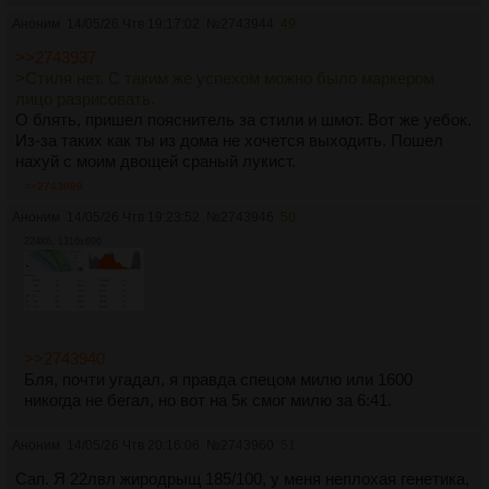
Аноним
14/05/26 Чтв 19:17:02
№
2743944
49
>>2743937
>Стиля нет. С таким же успехом можно было маркером
лицо разрисовать.
О блять, пришел пояснитель за стили и шмот. Вот же уебок.
Из-за таких как ты из дома не хочется выходить. Пошел
нахуй с моим двощей сраный лукист.
>>2743989
Аноним
14/05/26 Чтв 19:23:52
№
2743946
50
224Кб, 1316x696
>>2743940
Бля, почти угадал, я правда спецом милю или 1600
никогда не бегал, но вот на 5к смог милю за 6:41.
Аноним
14/05/26 Чтв 20:16:06
№
2743960
51
Сап. Я 22лвл жиродрыщ 185/100, у меня неплохая генетика,