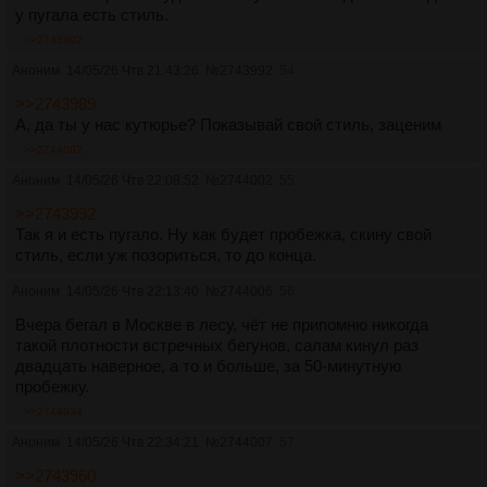
у пугала есть стиль.
>>2743992
Аноним
14/05/26 Чтв 21:43:26
№
2743992
54
>>2743989
А, да ты у нас кутюрье? Показывай свой стиль, заценим
>>2744002
Аноним
14/05/26 Чтв 22:08:52
№
2744002
55
>>2743992
Так я и есть пугало. Ну как будет пробежка, скину свой
стиль, если уж позориться, то до конца.
Аноним
14/05/26 Чтв 22:13:40
№
2744006
56
Вчера бегал в Москве в лесу, чёт не припомню никогда
такой плотности встречных бегунов, салам кинул раз
двадцать наверное, а то и больше, за 50-минутную
пробежку.
>>2744034
Аноним
14/05/26 Чтв 22:34:21
№
2744007
57
>>2743960