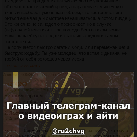
ты здоров. И при долгих нагрузках оно не увеличивает
объем проталкиваемой крови, а наращивает мышечную
ткань и наоборот уменьшает объем, что заставляет его
биться еще чаще и быстрее изнашиваться, а потом пиздец.
Это конечно не за неделю произойдет, но в случае
(не)удачной генетики ты за полгода бега в таком темпе
можешь наебнуть сердце и стать инвалидом в самом
расцвете сил.
Не получается быстро бегать? Ходи. Или перемежай бег и
быструю ходьбу. Ты уже молодец, что встал с дивана, не
требуй от себя рекордов через месяц.
>>2743903
>>2743917
Аноним
14/05/26 Чтв 17:55:55
№
2743899
25
>>2743883
>будет в районе 150
Не таким образом.
Смотри, у тебя в оргазме есть 3 "энергосистемы":
1. Аэробная
2. Лактатная
3. Анаэробная
Когда ты бегаешь ты тренируешь одну из них - ту которую
больше используешь. Если ты бежишь с пульсом 170+ - то