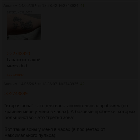
Аноним
14/05/26 Чтв 18:28:42
№
2743924
41
2975Кб, 4032x3024
>>2743920
Гавахххх нахой
мимо дед
>>2743937
Аноним
14/05/26 Чтв 18:36:07
№
2743925
42
>>2743899
"вторая зона" - это для восстановительных пробежек (по
крайней мере у меня в часах). А базовые пробежки, которых
большинство - это "третья зона".
Вот такие зоны у меня в часах (в процентах от
максимального пульса):