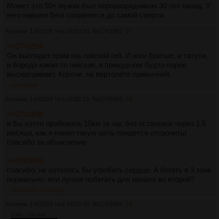
Может это 50+ мужик был пероразрядником 30 лет назад. У
него навыки бега сохранятся до самой смерти.
Аноним
14/05/26 Чтв 18:00:10
№
2743902
27
>>2743594
Он выглядит прям как гейский гей. И ноги бритые, и татухи,
и борода какая-то гейская, и прищур как будто парня
высматривает. Короче, на вертолёте привычней.
>>2743909
Аноним
14/05/26 Чтв 18:00:15
№
2743903
28
>>2743898
я бы хотел пробежать 10км за час без остановок через 1.5
месяца, как я понял такую цель придется отсрочить(
спасибо за объяснение
>>2743899
спасибо, не хотелось бы угробить сердце. А бегать в 3 зоне
нормально, или лучше побегать для начала во второй?
>>2743907
>>2743910
Аноним
14/05/26 Чтв 18:03:40
№
2743904
29
113Кб, 720x1496