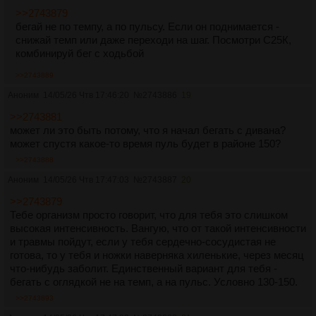
>>2743879
бегай не по темпу, а по пульсу. Если он поднимается -
снижай темп или даже переходи на шаг. Посмотри С25К,
комбинируй бег с ходьбой
>>2743889
Аноним
14/05/26 Чтв 17:46:20
№
2743886
19
>>2743881
может ли это быть потому, что я начал бегать с дивана?
может спустя какое-то время пуль будет в районе 150?
>>2743888
Аноним
14/05/26 Чтв 17:47:03
№
2743887
20
>>2743879
Тебе организм просто говорит, что для тебя это слишком
высокая интенсивность. Вангую, что от такой интенсивности
и травмы пойдут, если у тебя сердечно-сосудистая не
готова, то у тебя и ножки наверняка хиленькие, через месяц
что-нибудь заболит. Единственный вариант для тебя -
бегать с оглядкой не на темп, а на пульс. Условно 130-150.
>>2743893