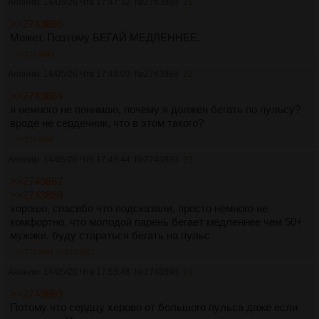
Аноним
14/05/26 Чтв 17:47:32
№
2743888
21
>>2743886
Может. Поэтому БЕГАЙ МЕДЛЕННЕЕ.
>>2743893
Аноним
14/05/26 Чтв 17:48:03
№
2743889
22
>>2743884
я немного не понимаю, почему я должен бегать по пульсу?
вроде не сердечник, что в этом такого?
>>2743898
Аноним
14/05/26 Чтв 17:49:44
№
2743893
23
>>2743887
>>2743888
хорошо, спасибо что подсказали, просто немного не
комфортно, что молодой парень бегает медленнее чем 50+
мужики, буду стараться бегать на пульс
>>2743901
>>2743917
Аноним
14/05/26 Чтв 17:53:48
№
2743898
24
>>2743889
Потому что сердцу херово от большого пульса даже если