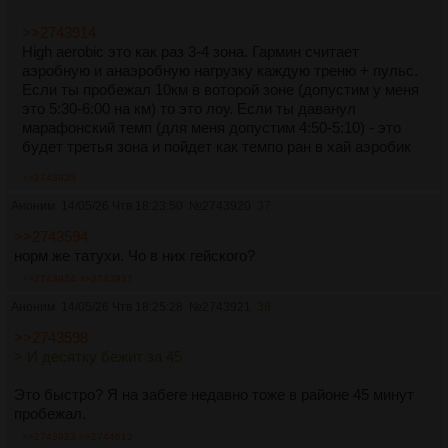
>>2743914
High aerobic это как раз 3-4 зона. Гармин считает
аэробную и анаэробную нагрузку каждую треню + пульс.
Если ты пробежал 10км в воторой зоне (допустим у меня
это 5:30-6:00 на км) то это лоу. Если ты даванул
марафонский темп (для меня допустим 4:50-5:10) - это
будет третья зона и пойдет как темпо ран в хай аэробик
>>2743935
Аноним
14/05/26 Чтв 18:23:50
№
2743920
37
>>2743594
норм же татухи. Чо в них гейского?
>>2743924
>>2743937
Аноним
14/05/26 Чтв 18:25:28
№
2743921
38
>>2743598
> И десятку бежит за 45
Это быстро? Я на забеге недавно тоже в районе 45 минут
пробежал.
>>2743923
>>2744612