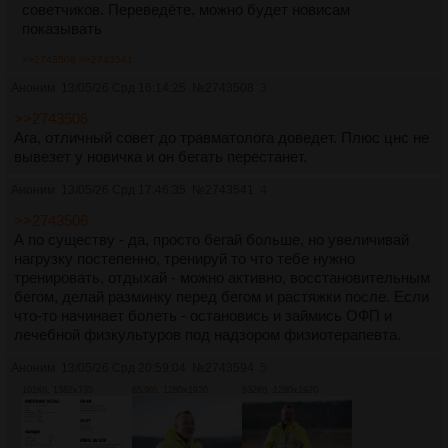
советчиков. Переведёте, можно будет новисам
показывать
>>2743508
>>2743541
Аноним
13/05/26 Срд 16:14:25
№
2743508
3
>>2743506
Ага, отличный совет до травматолога доведет. Плюс цнс не
вывезет у новичка и он бегать перестанет.
Аноним
13/05/26 Срд 17:46:35
№
2743541
4
>>2743506
А по существу - да, просто бегай больше, но увеличивай
нагрузку постепенно, тренируй то что тебе нужно
тренировать, отдыхай - можно активно, восстановительным
бегом, делай разминку перед бегом и растяжки после. Если
что-то начинает болеть - остановись и займись ОФП и
лечебной физкультуров под надзором физиотерапевта.
Аноним
13/05/26 Срд 20:59:04
№
2743594
5
101Кб, 1382x735
653Кб, 1280x1920
932Кб, 1280x1920