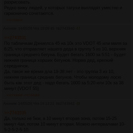
разрисовать.
Редко вижу людей, у которых татухи выглядят уместно и
гармонично сочетаются.
>>2743944
Аноним
14/05/26 Чтв 19:09:45
№
2743940
47
>>2743931
По табличкам Дэниелса 45 на 10к это VDOT 45 или миля за
6:25, что отправляет нашего деда в группу 5 из 10, верхняя
граница среднего бегуна. Будет бегать 1600 за 5:51 - будет
нижняя граница хорших бегунов. Норма дед, крепкий
середнячок.
Да, такое же время дла 18-38 лет - это группа 3 из 10,
нижняя граница средних бегунов. Чтобы молодому лосю
быть как этот дед - надо бегать 1600 за 5:20 или 10к за 38
минут (VDOT 55)
>>2743946
>>2744069
Аноним
14/05/26 Чтв 19:13:21
№
2743942
48
>>2743935
Да, только не 5км, а 10 минут вторая зона, потом 15-25
минут 4ая, потом 10 минут вторая. Можно интервалами 10-
5-2-5-2-5-10.