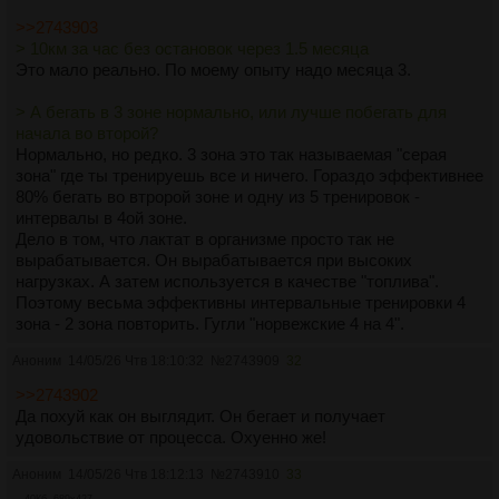
>>2743903
> 10км за час без остановок через 1.5 месяца
Это мало реально. По моему опыту надо месяца 3.
> А бегать в 3 зоне нормально, или лучше побегать для
начала во второй?
Нормально, но редко. 3 зона это так называемая "серая
зона" где ты тренируешь все и ничего. Гораздо эффективнее
80% бегать во втророй зоне и одну из 5 тренировок -
интервалы в 4ой зоне.
Дело в том, что лактат в организме просто так не
вырабатывается. Он вырабатывается при высоких
нагрузках. А затем используется в качестве "топлива".
Поэтому весьма эффективны интервальные тренировки 4
зона - 2 зона повторить. Гугли "норвежские 4 на 4".
Аноним
14/05/26 Чтв 18:10:32
№
2743909
32
>>2743902
Да похуй как он выглядит. Он бегает и получает
удовольствие от процесса. Охуенно же!
Аноним
14/05/26 Чтв 18:12:13
№
2743910
33
40Кб, 689x427