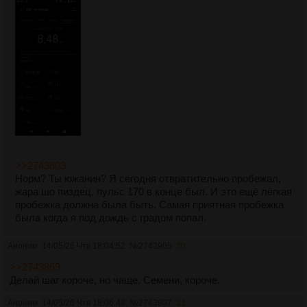
>>2743603
Норм? Ты южанин? Я сегодня отвратительно пробежал,
жара шо пиздец, пульс 170 в конце был. И это ещё лёгкая
пробежка должна была быть. Самая приятная пробежка
была когда я под дождь с градом попал.
Аноним
14/05/26 Чтв 18:04:52
№
2743905
30
>>2743869
Делай шаг короче, но чаще. Семени, короче.
Аноним
14/05/26 Чтв 18:06:48
№
2743907
31