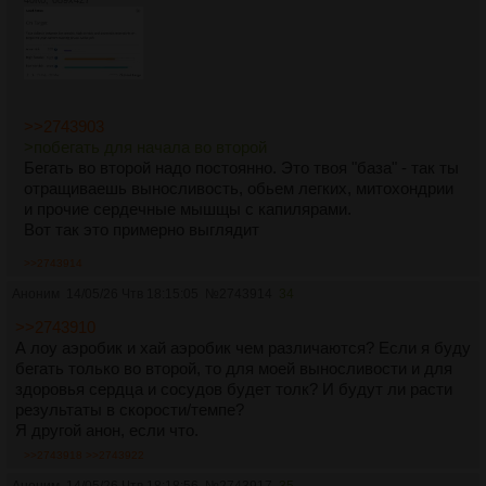
>>2743903
>побегать для начала во второй
Бегать во второй надо постоянно. Это твоя "база" - так ты
отращиваешь выносливость, обьем легких, митохондрии
и прочие сердечные мышщы с капилярами.
Вот так это примерно выглядит
>>2743914
Аноним
14/05/26 Чтв 18:15:05
№
2743914
34
>>2743910
А лоу аэробик и хай аэробик чем различаются? Если я буду
бегать только во второй, то для моей выносливости и для
здоровья сердца и сосудов будет толк? И будут ли расти
результаты в скорости/темпе?
Я другой анон, если что.
>>2743918
>>2743922