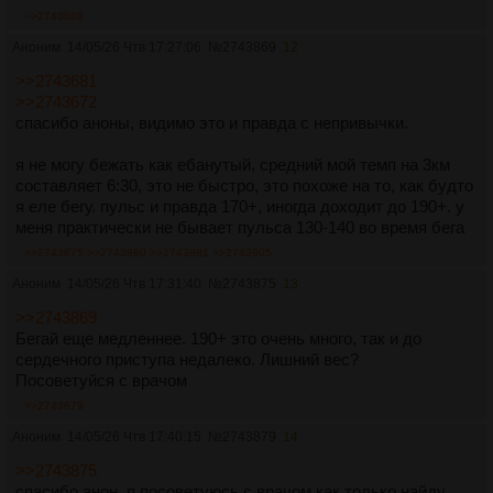
>>2743869
Аноним
14/05/26 Чтв 17:27:06
№
2743869
12
>>2743681
>>2743672
спасибо аноны, видимо это и правда с непривычки.
я не могу бежать как ебанутый, средний мой темп на 3км
составляет 6:30, это не быстро, это похоже на то, как будто
я еле бегу. пульс и правда 170+, иногда доходит до 190+. у
меня практически не бывает пульса 130-140 во время бега
>>2743875
>>2743880
>>2743881
>>2743905
Аноним
14/05/26 Чтв 17:31:40
№
2743875
13
>>2743869
Бегай еще медленнее. 190+ это очень много, так и до
сердечного приступа недалеко. Лишний вес?
Посоветуйся с врачом
>>2743879
Аноним
14/05/26 Чтв 17:40:15
№
2743879
14
>>2743875
спасибо анон, я посоветуюсь с врачом как только найду