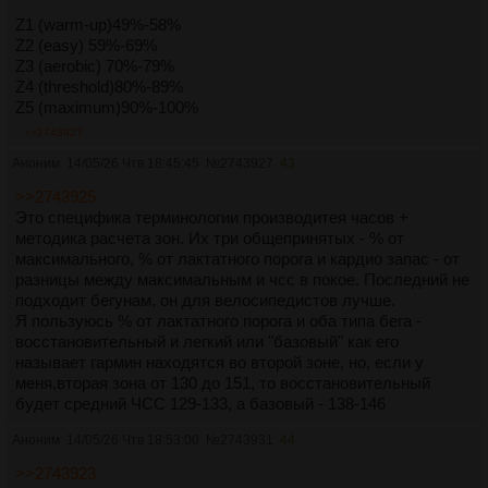
Z1 (warm-up)49%-58%
Z2 (easy) 59%-69%
Z3 (aerobic) 70%-79%
Z4 (threshold)80%-89%
Z5 (maximum)90%-100%
>>2743927
Аноним
14/05/26 Чтв 18:45:45
№
2743927
43
>>2743925
Это специфика терминологии производитея часов +
методика расчета зон. Их три общепринятых - % от
максимального, % от лактатного порога и кардио запас - от
разницы между максимальным и чсс в покое. Последний не
подходит бегунам, он для велосипедистов лучше.
Я пользуюсь % от лактатного порога и оба типа бега -
восстановительный и легкий или "базовый" как его
называет гармин находятся во второй зоне, но, если у
меня,вторая зона от 130 до 151, то восстановительный
будет средний ЧСС 129-133, а базовый - 138-146
Аноним
14/05/26 Чтв 18:53:00
№
2743931
44
>>2743923