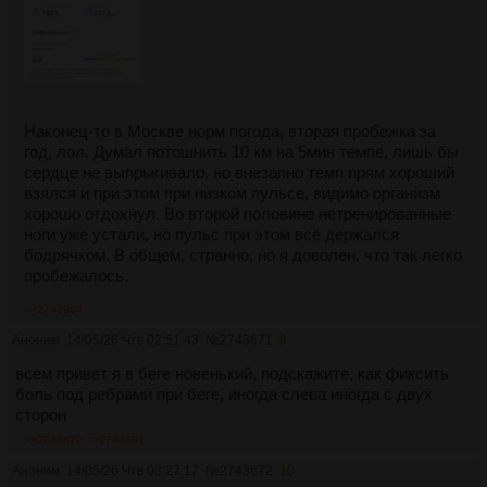
Наконец-то в Москве норм погода, вторая пробежка за
год, лол. Думал потошнить 10 км на 5мин темпе, лишь бы
сердце не выпрыгивало, но внезапно темп прям хороший
взялся и при этом при низком пульсе, видимо организм
хорошо отдохнул. Во второй половине нетренированные
ноги уже устали, но пульс при этом всё держался
бодрячком. В общем, странно, но я доволен, что так легко
пробежалось.
>>2743904
Аноним
14/05/26 Чтв 02:51:43
№
2743671
9
всем привет я в беге новенький, подскажите, как фиксить
боль под ребрами при беге, иногда слева иногда с двух
сторон
>>2743672
>>2743681
Аноним
14/05/26 Чтв 03:27:17
№
2743672
10