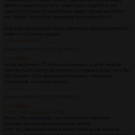
время, лишнего веса нету, скорее даже недовес.в чем
смысл бега тогда если плестись, может лучше уже бегать
как сейчас, просто дав организму адаптироваться?
еще я иногда выпиваю банку энергетика перед пробежкой я
знаю что это очень вредно
>>2743884
>>2743887
Аноним
14/05/26 Чтв 17:40:33
№
2743880
15
>>2743869
Бегай медленнее. Я только вкатываюсь, у меня вообще
темп больше 8 минут на километр, стараюсь пульс хотя бы
150 держать. Бегу медленнее бабушек с палками и
собачников, но сердце важнее.
>>2743883
Аноним
14/05/26 Чтв 17:41:32
№
2743881
16
>>2743869
>170+, иногда доходит до 190+
Или у тебя лишний вес, или проблемы с сердечно-
сосудистой ситемой, или больная печень.
170+ это лактатный порог и может даже выше. Если ты
уходишь за лактатный порог на темпе 6:30 при нормальном