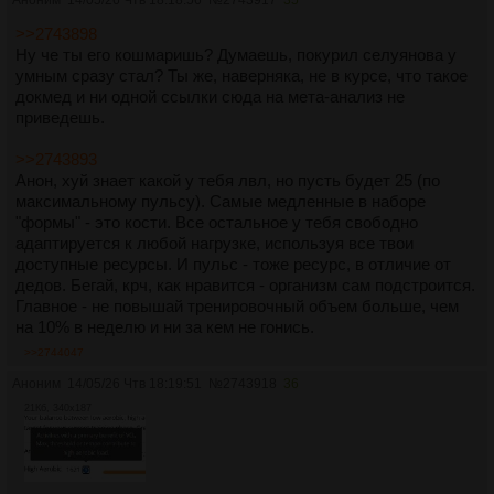
Аноним
14/05/26 Чтв 18:18:56
№
2743917
35
>>2743898
Ну че ты его кошмаришь? Думаешь, покурил селуянова у
умным сразу стал? Ты же, наверняка, не в курсе, что такое
докмед и ни одной ссылки сюда на мета-анализ не
приведешь.
>>2743893
Анон, хуй знает какой у тебя лвл, но пусть будет 25 (по
максимальному пульсу). Самые медленные в наборе
"формы" - это кости. Все остальное у тебя свободно
адаптируется к любой нагрузке, используя все твои
доступные ресурсы. И пульс - тоже ресурс, в отличие от
дедов. Бегай, крч, как нравится - организм сам подстроится.
Главное - не повышай тренировочный объем больше, чем
на 10% в неделю и ни за кем не гонись.
>>2744047
Аноним
14/05/26 Чтв 18:19:51
№
2743918
36
21Кб, 340x187