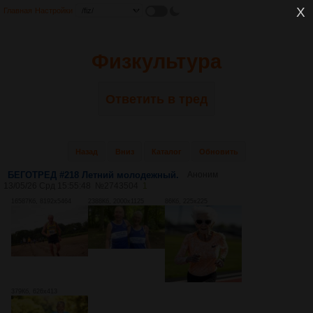
Главная
Настройки
Физкультура
Ответить в тред
Назад
Вниз
Каталог
Обновить
БЕГОТРЕД #218 Летний молодежный.
Аноним
13/05/26 Срд 15:55:48
№
2743504
1
16587Кб, 8192x5464
2388Кб, 2000x1125
86Кб, 225x225
379Кб, 626x413