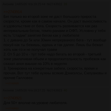
Аноним
14/05/26 Чтв 18:25:44
№
2743922
39
>>2743914
Бег только во второй зоне не даст большого прироста
скорости, кроме как в самом начале. Он даст выносливость
и удовольствие от бега. Скорость развивается как раз
интервальным бегом, темпо ранами и ОФП. Условно у тебя
есть "стадии" занятия бегом как у любителя
1. с дивана до 5к или 30мин непрерваного бега - тут вообще
похуй как ты бежишь, идешь и так далее. Лишь бы бежал
хоть как-то и не получал травм
2. От 5 до 10 к - тут тебе надо бегать во второй - третьей
зоне увиличивая обьем и продолжительность пробежок как
сказал анон ваыше на 10% в неделю
3. Тренировка на конкретные забеги, скорости, время и
прочая. Вот тут тебе нужны всякие Дэниэлсы, Силуановы и
прочие Галловеи
>>2743935
Аноним
14/05/26 Чтв 18:27:25
№
2743923
40
>>2743921
Для 50+ вполне на уровне любителя.
>>2743931