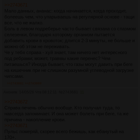
>>2743671
Мало данных, ананас: когда начинается, когда проходит,
болеешь чем, что упарываешь на регулярной основе - тащи
все, что не жалко.
Боль в левом подреберье часто бывает связана со спазмом
селезенки, благодаря которому организм пытается
добавить крови в кровоток; длится 2-3 минуты, не больше и
можно об этом не переживать.
Че у тебя справа - хуй знает, там ничего нет интересного
под ребрами; может, травмы какие перенес? Чем
питаешься? Иногда бывает, что газы могут давить при беге
на кишечник при не слишком разумной углеводной загрузке
чипсами.
>>2743681
>>2743869
Аноним
14/05/26 Чтв 08:12:11
№
2743681
11
>>2743672
Справа печень обычно вообще. Кто получал туда, то
навсегда запоминает. И она может болеть при беге, та же
причина - накопление крови.
>>2743671
Пульс померяй, скорее всего бежишь, как ебанутый на
170+.