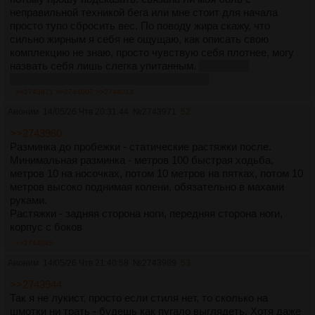
неправильной техникой бега или мне стоит для начала
просто тупо сбросить вес. По поводу жира скажу, что
сильно жирным я себя не ощущаю, как описать свою
комплекцию не знаю, просто чувствую себя плотнее, могу
назвать себя лишь слегка упитанным.
это не про
оправдание, можете меня звать жирным.
>>2743971
>>2744007
>>2744013
Аноним
14/05/26 Чтв 20:31:44
№
2743971
52
>>2743960
Разминка до пробежки - статические растяжки после.
Минимальная разминка - метров 100 быстрая ходьба,
метров 10 на носочках, потом 10 метров на пятках, потом 10
метров высоко поднимая колени, обязательно в махами
руками.
Растяжки - задняя сторона ноги, передняя сторона ноги,
корпус с боков
>>2744045
Аноним
14/05/26 Чтв 21:40:58
№
2743989
53
>>2743944
Так я не лукист, просто если стиля нет, то сколько на
шмотки ни трать - будешь как пугало выглядеть. Хотя даже