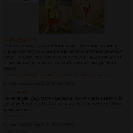
>>2743504 (OP)
Освятон гомодедом из Шотландии с бритыми ногами и
пидорской татухой. Знайте типичного обитателя двачей в
лицо, которые срут итт пульсометрами, надкостницами и
взрыванием десятки из часа (5% элиты) каждую блять
весну
>>2743598
>>2743600
>>2743902
>>2743920
>>2743937
>>2744612
Аноним
13/05/26 Срд 21:09:38
№
2743598
6
>>2743594
Ай не пизди. Дед третий марафон бежит через неделю. И
десятку бежит за 45. Это ты элита бега на месте в ПЕБА
кроссовках
>>2743921
Аноним
13/05/26 Срд 21:31:15
№
2743600
7
706Кб, 750x1334