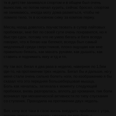
тк в детстве занимался спортом и в общем был очень
вынослив, но потом начал курить, сейчас бросил, спортом
не занимаюсь, иногда могу дома размяться, чтобы не
ломило тело, тк в основном сижу за компом пержу.
Месяц назад довелось поучаствовать в супер лайтовых
пробежках, мне бег по своей сути очень понравился, но я
быстро сдох, потому что не умею бегать и батя всегда
говорил, что я бегаю как бегемот, всегда был самый
медленный среди сверстников, плохо ощущаю как мне
правильно бежать, как махать руками, как дышать, как
ставить и поднимать ногу и тд и тп.
Ну так вот, бегал я два раза в неделю, наверное по 1,5км
где-то, на протяжении трех недель. Бегал бы и дальше, но у
меня стали очень сильно болеть ноги, по изображению я бы
сказал что это передняя большеберцовая мышца.
Боль как началась, затихала к моменту следующей
пробежки, вновь разгоралась, вплоть до хромания, пик боли
возникал при механической активности по типу спускания
со ступенек. Проходила на протяжении двух недель.
Вот, хочу все таки в свою жизнь внедрить пробежки с утра,
потому прошу подсказать: связана ли моя боль с