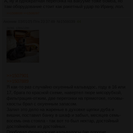
А, ну и однократная перегонка на вакууме тоже бомба, но
там оборудование стоит как ракетный удар по Ирану, лол.
>>1508039
>>1508297
Аноним
03/01/25 Птн 23:37:49
№
1508039
44
242Кб, 1280x1280
>>1507901
>>1507889
Я как-то раз случайно охуенный кальвадос, году в 16 или
17, брага по красной схеме, навертел пюре мясорубкой,
фильтрация-отжим, две перегонки на прямотоке, головы-
хвосты брал с охуенным запасом.
Залил это дело на жареные в духовке щепки дуба и
вишни, поставил банку в шкаф и забыл, месяцев семь-
восемь она стояла - так вот то был нектар, достойный
достойнейших из достойных.
Пробовал французские кальвадосы (не дорогие,