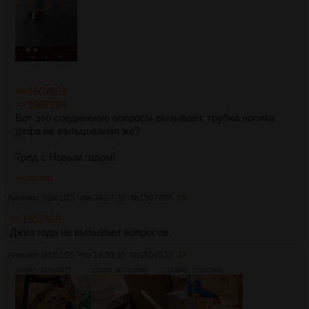
>>1507209
>>1507294
Вот это соединение вопросы вызывает, трубка носика
дефа не вальцованая же?
Тред с Новым годом!
>>1507685
Аноним
02/01/25 Чтв 00:07:32
№
1507685
36
>>1507469
Джва года не вызывает вопросов.
Аноним
02/01/25 Чтв 19:33:25
№
1507822
37
2069Кб, 2875x2875
2082Кб, 3000x3000
2432Кб, 2862x2862