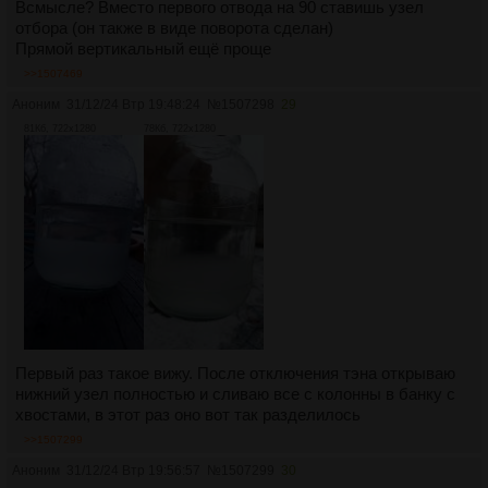
Всмысле? Вместо первого отвода на 90 ставишь узел
отбора (он также в виде поворота сделан)
Прямой вертикальный ещё проще
>>1507469
Аноним
31/12/24 Втр 19:48:24
№
1507298
29
81Кб, 722x1280
78Кб, 722x1280
Первый раз такое вижу. После отключения тэна открываю
нижний узел полностью и сливаю все с колонны в банку с
хвостами, в этот раз оно вот так разделилось
>>1507299
Аноним
31/12/24 Втр 19:56:57
№
1507299
30