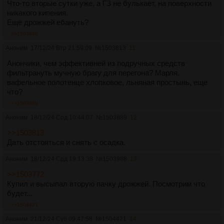
Что-то вторые сутки уже, а ГЗ не булькает, на поверхности
никакого кипения.
Ещё дрожжей ебануть?
>>1503988
Аноним
17/12/24 Втр 21:59:09
№
1503813
11
Анончики, чем эффективней из подручных средств
фильтрануть мучную брагу для перегона? Марля,
вафельное полотенце хлопковое, льняная простынь, еще
что?
>>1503889
Аноним
18/12/24 Срд 10:44:07
№
1503889
12
>>1503813
Дать отстояться и снять с осадка.
Аноним
18/12/24 Срд 19:13:38
№
1503988
13
>>1503772
Купил и высыпал вторую пачку дрожжей. Посмотрим что
будет...
>>1504421
Аноним
21/12/24 Суб 09:47:58
№
1504421
14