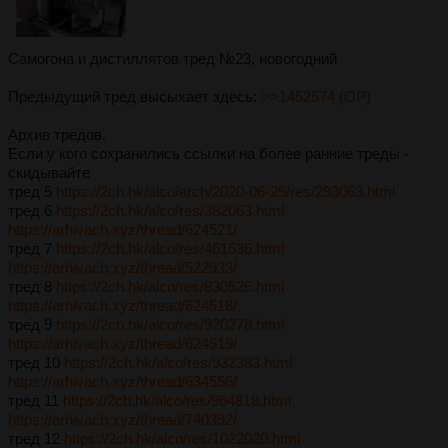
Самогона и дистиллятов тред №23, новогодний
Предыдущий тред высыхает здесь:
>>1452574 (OP)
Архив тредов.
Если у кого сохранились ссылки на более ранние треды -
скидывайте
тред 5
https://2ch.hk/alco/arch/2020-06-25/res/293063.html
тред 6
https://2ch.hk/alco/res/382063.html
https://arhivach.xyz/thread/624521/
тред 7
https://2ch.hk/alco/res/461536.html
https://arhivach.xyz/thread/522933/
тред 8
https://2ch.hk/alco/res/830526.html
https://arhivach.xyz/thread/624518/
тред 9
https://2ch.hk/alco/res/920278.html
https://arhivach.xyz/thread/624519/
тред 10
https://2ch.hk/alco/res/932383.html
https://arhivach.xyz/thread/634556/
тред 11
https://2ch.hk/alco/res/964818.html
https://arhivach.xyz/thread/740392/
тред 12
https://2ch.hk/alco/res/1022020.html