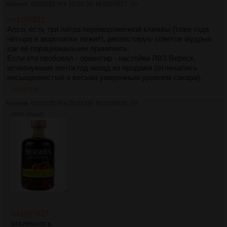
Аноним
02/01/25 Чтв 20:00:39
№
1507827
38
>>1507822
Алсо, есть три литра перемороженной клюквы (тоже года
четыре в морозилке лежит), реквестирую советов мудрых
как её порациональнее применить.
Если кто пробовал - ориентир - настойки ЛВЗ Вереск,
исчезнувшие почти год назад из продажи (отличались
насыщенностью и весьма умеренным уровнем сахара).
>>1507828
Аноним
02/01/25 Чтв 20:01:09
№
1507828
39
296Кб, 454x602
>>1507827
отклеилось