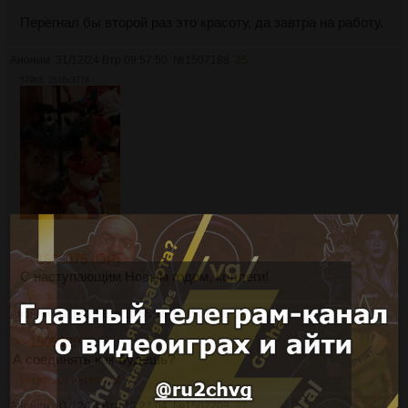
Перегнал бы второй раз это красоту, да завтра на работу.
Аноним
31/12/24 Втр 09:57:50
№
1507188
25
579Кб, 2816x3778
>>1503075 (OP)
С наступающим Новым годом, коллеги!
Аноним
31/12/24 Втр 10:55:18
№
1507189
26
>>1505929
А соединять как будешь?
>>1507209
>>1507294
Аноним
31/12/24 Втр 13:27:04
№
1507209
27