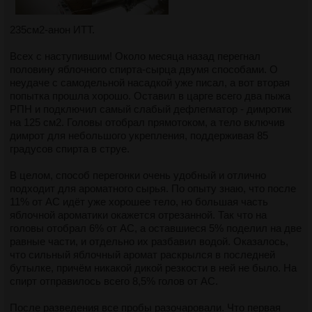
235см2-анон ИТТ.
Всех с наступившим! Около месяца назад перегнал
половину яблочного спирта-сырца двумя способами. О
неудаче с самодельной насадкой уже писал, а вот вторая
попытка прошла хорошо. Оставил в царге всего два пыжа
РПН и подключил самый слабый дефлегматор - димротик
на 125 см2. Головы отобрал прямотоком, а тело включив
димрот для небольшого укрепления, поддерживая 85
градусов спирта в струе.
В целом, способ перегонки очень удобный и отлично
подходит для ароматного сырья. По опыту знаю, что после
11% от АС идёт уже хорошее тело, но большая часть
яблочной ароматики окажется отрезанной. Так что на
головы отобрал 6% от АС, а оставшиеся 5% поделил на две
равные части, и отдельно их разбавил водой. Оказалось,
что сильный яблочный аромат раскрылся в последней
бутылке, причём никакой дикой резкости в ней не было. На
спирт отправилось всего 8,5% голов от АС.
После разведения все пробы разочаровали. Что первая