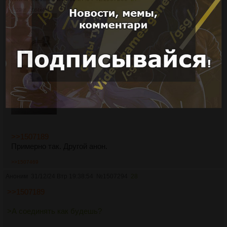
2129Кб, 2084x4624
>>1507189
Примерно так. Другой анон.
>>1507469
Аноним
31/12/24 Втр 19:38:54
№
1507294
28
>>1507189
>А соединять как будешь?