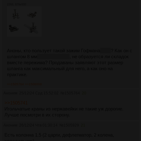
22Кб, 679x600
Аноны, кто пользует такой зажим Гофмана
нерж
? Как он с
шлангом 8 мм
внешний 11 мм
, не образуется ли складок
вместе пережима? Продаваны заявляют этот размер
шланга как максимальный для него, а как оно на
практике.
>>1505764
>>1506008
Аноним
25/12/24 Срд 15:52:02
№
1505764
20
>>1505741
Игольчатые краны из нержавейки не такие уж дорогие.
Лучше посмотри в их сторону.
Аноним
26/12/24 Чтв 01:30:14
№
1505929
21
Есть колонна 1.5 (2 царги, дефлегматор, 2 колена,
холодильник)