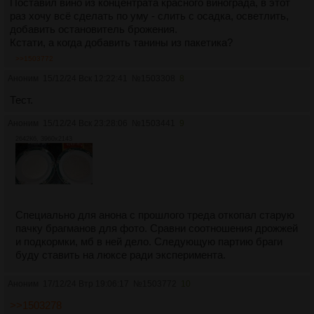
Поставил вино из концентрата красного винограда, в этот
раз хочу всё сделать по уму - слить с осадка, осветлить,
добавить остановитель брожения.
Кстати, а когда добавить танины из пакетика?
>>1503772
Аноним
15/12/24 Вск 12:22:41
№
1503308
8
Тест.
Аноним
15/12/24 Вск 23:28:06
№
1503441
9
2642Кб, 3960x2143
Специально для анона с прошлого треда откопал старую
пачку брагманов для фото. Сравни соотношения дрожжей
и подкормки, мб в ней дело. Следующую партию браги
буду ставить на люксе ради эксперимента.
Аноним
17/12/24 Втр 19:06:17
№
1503772
10
>>1503278