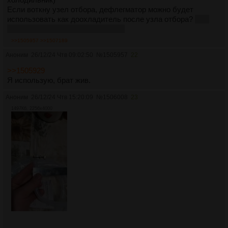
Если воткну узел отбора, дефлегматор можно будет
использовать как доохладитель после узла отбора?
я не
очень умный в этом плане, сорян
>>1505957
>>1507189
Аноним
26/12/24 Чтв 09:02:50
№
1505957
22
>>1505929
Я использую, брат жив.
Аноним
26/12/24 Чтв 15:20:09
№
1506008
23
1497Кб, 2256x4000