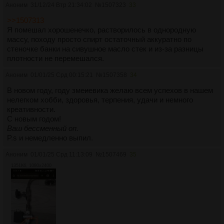
Аноним
31/12/24 Втр 21:34:02
№
1507323
33
>>1507313
Я помешал хорошенечко, растворилось в однородную
массу, походу просто спирт остаточный аккуратно по
стеночке банки на сивушное масло стек и из-за разницы
плотности не перемешался.
Аноним
01/01/25 Срд 00:15:21
№
1507358
34
В новом году, году зме
и
евика желаю всем успехов в нашем
нелегком хобби, здоровья, терпения, удачи и немного
креативности.
С новым годом!
Ваш бессменный оп.
P.s и немедленно выпил.
Аноним
01/01/25 Срд 11:13:09
№
1507469
35
1351Кб, 1080x2400