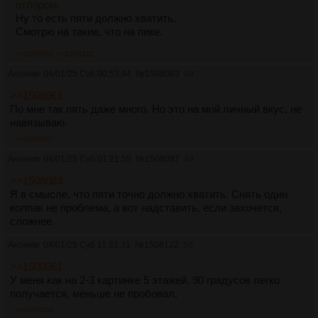
отбором.
Ну то есть пяти должно хватить.
Смотрю на такие, что на пике.
>>1508083
>>1508122
Аноним
04/01/25 Суб 00:53:44
№
1508083
48
>>1508061
По мне так пять даже много. Но это на мой личный вкус, не
навязываю.
>>1508087
Аноним
04/01/25 Суб 01:21:59
№
1508087
49
>>1508083
Я в смысле, что пяти точно должно хватить. Снять один
колпак не проблема, а вот надставить, если захочется,
сложнее.
Аноним
04/01/25 Суб 11:31:31
№
1508122
50
>>1508061
У меня как на 2-3 картинке 5 этажей. 90 градусов легко
получается, меньше не пробовал.
>>1508133