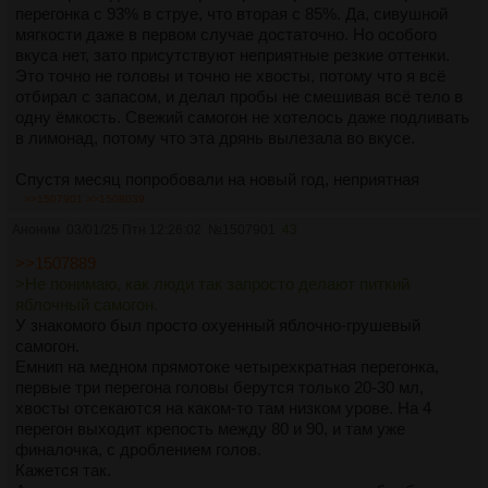
перегонка с 93% в струе, что вторая с 85%. Да, сивушной
мягкости даже в первом случае достаточно. Но особого
вкуса нет, зато присутствуют неприятные резкие оттенки.
Это точно не головы и точно не хвосты, потому что я всё
отбирал с запасом, и делал пробы не смешивая всё тело в
одну ёмкость. Свежий самогон не хотелось даже подливать
в лимонад, потому что эта дрянь вылезала во вкусе.
Спустя месяц попробовали на новый год, неприятная
резкость сильно поубавилась, но не ушла. В общем, буду
>>1507901
>>1508039
пробовать раз в месяц с надеждой, что напиток дойдёт до
Аноним
03/01/25 Птн 12:26:02
№
1507901
43
кондиции. Не понимаю, как люди так запросто делают
питкий яблочный самогон.
>>1507889
>Не понимаю, как люди так запросто делают питкий
Поставил бродить тростниковую мелассу. Если тем же
яблочный самогон.
способом получится хороший питкий ром, заброшу яблоки
У знакомого был просто охуенный яблочно-грушевый
нахрен.
самогон.
Емнип на медном прямотоке четырехкратная перегонка,
первые три перегона головы берутся только 20-30 мл,
хвосты отсекаются на каком-то там низком урове. На 4
перегон выходит крепость между 80 и 90, и там уже
финалочка, с дроблением голов.
Кажется так.