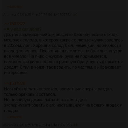
>>1507854
Аноним
02/01/25 Чтв 22:56:50
№
1507854
40
>>1507822
>А у вас как дела?
Достал запакованный как опасные биологические отходы
мешочек солода, в котором какие-то лютые жучки завелись
в 2022-м, лол. Хороший солод был, немецкий, но живности
пиздец завелось. Провалялся все зимы на балконе, внутри
все умерло. На пиво с жуками рука не поднимается,
намолол три кило солода в рисовую брагу, пусть ферменты
доедят. Стал в кодзи так вводить, по частям, выбраживает
интереснее.
>>1507828
Настойки делать перестал, ароматные спирты раздал,
только ореховый остался.
Но планирую джина нагнать в этом году и
экспериментировать с его настаиванием на всяких ягодах и
плодах.
>>1507856
Аноним
02/01/25 Чтв 23:51:47
№
1507856
41