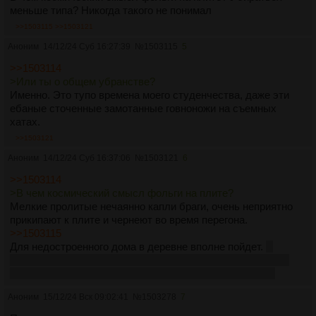
меньше типа? Никогда такого не понимал
>>1503115
>>1503121
Аноним
14/12/24 Суб 16:27:39
№
1503115
5
>>1503114
>Или ты о общем убранстве?
Именно. Это тупо времена моего студенчества, даже эти
ебаные сточенные замотанные говноножи на съемных
хатах.
>>1503121
Аноним
14/12/24 Суб 16:37:06
№
1503121
6
>>1503114
>В чем космический смысл фольги на плите?
Мелкие пролитые нечаянно капли браги, очень неприятно
прикипают к плите и чернеют во время перегона.
>>1503115
Для недостроенного дома в деревне вполне пойдет.
А
конченные пластилиновые ножи сам бы выкинул, да ими
бабка пользуется, так что иногда и точить приходится
Аноним
15/12/24 Вск 09:02:41
№
1503278
7