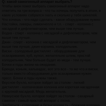
Q: какой самогонный аппарат выбрать?
Чтобы анон помог выбрать самогонный аппарат надо
ответить на три вопроса - что ты хочешь получить в итоге, в
каких условиях собрался гнать и сколько у тебя шекелей.
Что хочешь - что надо сделать - какое оборудование нужно:
Настойки, ликеры, лимончелло и т.п. - спирт - колонна с
насадкой и дефлегматором, чем выше тем лучше.
Водка - спирт - колонна с насадкой и дефлегматором, чем
выше тем лучше.
Джин - спирт - колонна с насадкой и дефлегматором, чем
выше тем лучше, джин-корзина, холодильник.
Виски - солодовый дистиллят - оборудование для
осахаривания, куб, купол, желательно шлем, простой
холодильник. Чем больше будет из меди - тем лучше.
Бочки и годы жизни на ожидание.
Бренди, коньяк, кальвадос, вот это все - то же что и виски,
только вместо оборудования для осахаривания нужен
пресс. Бочки и годы нужны также.
Вкусное бухло, которое пойдет за столом - легкий
дистиллят - колпачковая колонна или короткая насадочная
с крупной насадкой. Медь желательна.
Невкусное бухло, которое пойдет за столом - сахарный
самогон - самый простой аппарат с озона.
Заебаться - страдание и безысходность - бражная колонна.