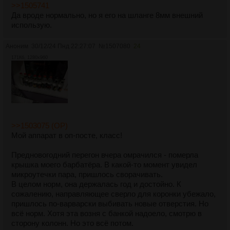
>>1505741
Да вроде нормально, но я его на шланге 8мм внешний
использую.
Аноним
30/12/24 Пнд 22:27:07
№
1507080
24
171Кб, 1280x960
>>1503075 (OP)
Мой аппарат в оп-посте, класс!
Предновогодний перегон вчера омрачился - померла
крышка моего барбатёра. В какой-то момент увидел
микроутечки пара, пришлось сворачивать.
В целом норм, она держалась год и достойно. К
сожалению, направляющее сверло для коронки убежало,
пришлось по-варварски выбивать новые отверстия. Но
всё норм. Хотя эта возня с банкой надоело, смотрю в
сторону колонн. Но это всё потом.