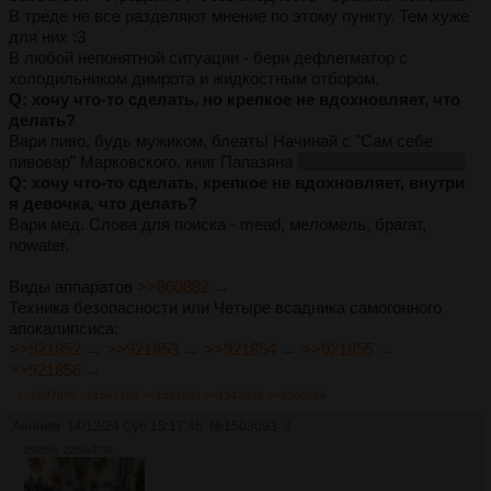
В треде не все разделяют мнение по этому пункту. Тем хуже
для них :3
В любой непонятной ситуации - бери дефлегматор с
холодильником димрота и жидкостным отбором.
Q: хочу что-то сделать, но крепкое не вдохновляет, что
делать?
Вари пиво, будь мужиком, блеать! Начинай с "Сам себе
пивовар" Марковского, книг Папазяна
и кастрюли с мешком.
Q: хочу что-то сделать, крепкое не вдохновляет, внутри
я девочка, что делать?
Вари мед. Слова для поиска - mead, меломель, брагат,
nowater.
Виды аппаратов
>>860882 →
Техника безопасности или Четыре всадника самогонного
апокалипсиса:
>>921852 →
>>921853 →
>>921854 →
>>921855 →
>>921856 →
>>1507080
>>1507188
>>1531901
>>1543928
>>1566084
Аноним
14/12/24 Суб 15:17:46
№
1503093
2
2505Кб, 2256x3739