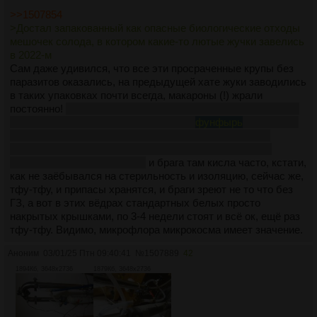
>>1507854
>Достал запакованный как опасные биологические отходы
мешочек солода, в котором какие-то лютые жучки завелись
в 2022-м
Сам даже удивился, что все эти просраченные крупы без
паразитов оказались, на предыдущей хате жуки заводились
в таких упаковках почти всегда, макароны (!) жрали
постоянно!
Да что уж там, у меня там даже мышь была(!) в
девятиэтажке внутри миллионника на
фунфырь
(эта пижда
пожрала силиконовые кисточки для масла и засрала
несколько шкафов на кухне весёлыми оранжевыми и
салатовыми какахами, лол)
и брага там кисла часто, кстати,
как не заёбывался на стерильность и изоляцию, сейчас же,
тфу-тфу, и припасы хранятся, и браги зреют не то что без
ГЗ, а вот в этих вёдрах стандартных белых просто
накрытых крышками, по 3-4 недели стоят и всё ок, ещё раз
тфу-тфу. Видимо, микрофлора микрокосма имеет значение.
Аноним
03/01/25 Птн 09:40:41
№
1507889
42
1894Кб, 3648x2736
1879Кб, 3648x2736