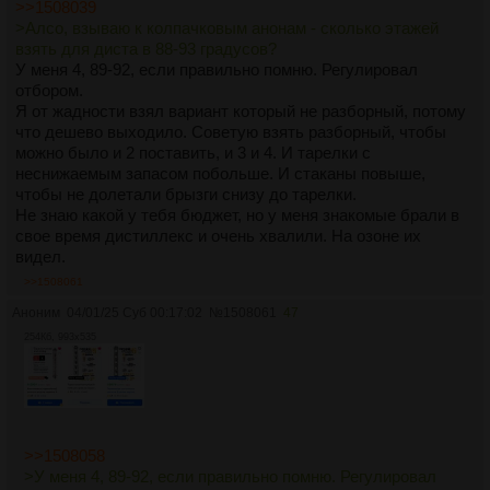
>>1508039
>Алсо, взываю к колпачковым анонам - сколько этажей
взять для диста в 88-93 градусов?
У меня 4, 89-92, если правильно помню. Регулировал
отбором.
Я от жадности взял вариант который не разборный, потому
что дешево выходило. Советую взять разборный, чтобы
можно было и 2 поставить, и 3 и 4. И тарелки с
неснижаемым запасом побольше. И стаканы повыше,
чтобы не долетали брызги снизу до тарелки.
Не знаю какой у тебя бюджет, но у меня знакомые брали в
свое время дистиллекс и очень хвалили. На озоне их
видел.
>>1508061
Аноним
04/01/25 Суб 00:17:02
№
1508061
47
254Кб, 993x535
>>1508058
>У меня 4, 89-92, если правильно помню. Регулировал