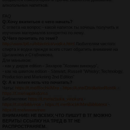
алкогольных напитков.
FAQ
Q:Хочу вкатиться с чего начать?
С ответа на вопрос - какой напиток ты хочешь получить и
изучения материалов конкретно по нему.
Q:Чего почитать по теме?
http://www.fptl.ru/biblioteka/vodka.html
Любителям чистого
спирта и водки прежде всего стоит обратить внимание на
Цыганкова и Стабникова.
Для маньяков:
- как у дидов edition - Захаров "Хозяин винокур",
- как на швитом edition - Stewart, Russell "Whisky: Technology,
Production and Marketing 2nd Edition"
Q: А в телеге есть что почитать?
Чаты:
https://t.me/BochkiMira
-
https://t.me/DistillationRostik
-
https://t.me/napitkidoma
Библиотеки:
https://t.me/azbuka_vinokura
-
https://t.me/biblvinok
-
https://t.me/BochkiMiraBiblioteka
-
https://t.me/wwwwinee
ВНИМАНИЕ! НЕ ВСЕМУ, ЧТО ПИШУТ В ТГ МОЖНО
ВЕРИТЬ! ССЫЛКУ НА ТРЕД В ТГ НЕ
РАСПРОСТРАНЯЕМ.