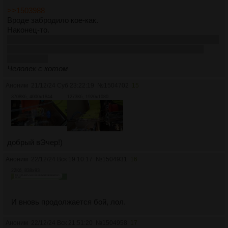
>>1503988
Вроде забродило кое-как.
Наконец-то.
Алсо, вышел вне плана на работу, слушаю Рори Галлахера,
мучаюсь немного сушняком с похмелья, держу в курсе,
всем добра
Человек с котом
Аноним
21/12/24 Суб 23:22:19
№
1504702
15
3708Кб, 4000x1844
1273Кб, 1920x1080
добрый вЭчер!)
Аноним
22/12/24 Вск 19:10:17
№
1504931
16
22Кб, 838x93
И вновь продолжается бой, лол.
Аноним
22/12/24 Вск 21:51:20
№
1504958
17