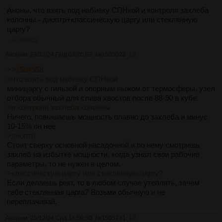
Аноны, что взять под набивку СПНкой и контроля захлеба
колонны - диоптр+классическую царгу или стеклянную
царгу?
>>1505023
Аноним
23/12/24 Пнд 03:20:02
№
1505023
18
>>1504958
>что взять под набивку СПНкой
миницаргу с гильзой и опорным пыжом от термосферы, узел
отбора обычный для слива хвостов после 88-90 в кубе.
>и контроля захлеба колонны
Ничего, повышаешь мощность плавно до захлеба и минус
10-15% он нее
>диоптр
Стоит сверху основной насадочной и по нему смотришь
захлеб на избытке мощности, когда узнал свои рабочие
параметры, то не нужен в целом.
>классическую царгу или стеклянную царгу?
Если делаешь рект, то в любом случае утеплять, зачем
тебе стеклянная царга? Возьми обычную и не
переплачивай.
Аноним
25/12/24 Срд 14:50:50
№
1505741
19