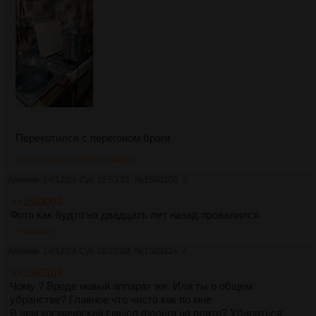
Перекотился с перегоном браги
>>1503103
>>1576547
>>1597508
Аноним
14/12/24 Суб 15:53:01
№
1503103
3
>>1503093
Фото как будто на двадцать лет назад провалился.
>>1503114
Аноним
14/12/24 Суб 16:22:09
№
1503114
4
>>1503103
Чому ? Вроде новый аппарат же. Или ты о общем
убранстве? Главное что чисто как по мне
В чем космический смысл фольги на плите? Убираться