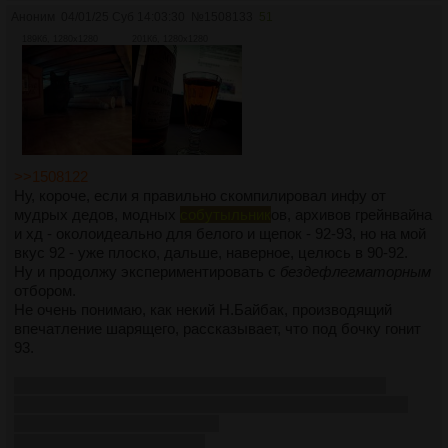
Аноним
04/01/25 Суб 14:03:30
№
1508133
51
189Кб, 1280x1280
201Кб, 1280x1280
>>1508122
Ну, короче, если я правильно скомпилировал инфу от
мудрых дедов, модных
собутыльник
ов, архивов грейнвайна
и хд - околоидеально для белого и щепок - 92-93, но на мой
вкус 92 - уже плоско, дальше, наверное, целюсь в 90-92.
Ну и продолжу экспериментировать с
бездефлегматорным
отбором.
Не очень понимаю, как некий Н.Байбак, производящий
впечатление шарящего, рассказывает, что под бочку гонит
93.
Только что с похорон одного из бывших начальников,
необыкновенно удручён и подавлен, 47 мужику было, на
ровном месте сердце встало.
Принимаю успокоительное.