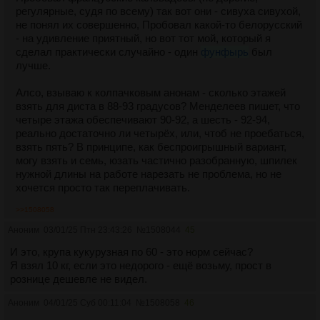
регулярные, судя по всему) так вот они - сивуха сивухой,
не понял их совершенно, Пробовал какой-то белорусский
- на удивление приятный, но вот тот мой, который я
сделал практически случайно - один
фунфырь
был
лучше.
Алсо, взываю к колпачковым анонам - сколько этажей
взять для диста в 88-93 градусов? Менделеев пишет, что
четыре этажа обеспечивают 90-92, а шесть - 92-94,
реально достаточно ли четырёх, или, чтоб не проебаться,
взять пять? В принципе, как беспроигрышный вариант,
могу взять и семь, юзать частично разобранную, шпилек
нужной длины на работе нарезать не проблема, но не
хочется просто так переплачивать.
>>1508058
Аноним
03/01/25 Птн 23:43:26
№
1508044
45
И это, крупа кукурузная по 60 - это норм сейчас?
Я взял 10 кг, если это недорого - ещё возьму, прост в
рознице дешевле не видел.
Аноним
04/01/25 Суб 00:11:04
№
1508058
46