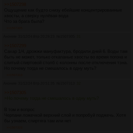
>>1507298
Ощущение как будто снизу ебейшие концентрированные
хвосты, а сверху нулёвая вода
Что за брага была?
>>1507305
Аноним
31/12/24 Втр 20:29:23
№
1507305
31
>>1507299
Сахар 1/4, дрожжи мануфактура, бродили дней 6. Воды там
быть не может, только откапаные хвосты во время погона и
слитый спиртовой столб с колонны после отключения тэна.
Но почему тогда не смешалось в одну муть?
>>1507313
Аноним
31/12/24 Втр 20:51:35
№
1507313
32
>>1507305
>Но почему тогда не смешалось в одну муть?
В том и вопрос
Черпани ложечкой верхний слой и попробуй поджечь. Хотя
бы узнаем, спиртяга там или нет
>>1507323