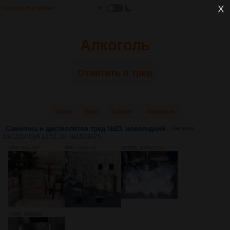
Главная
Настройки
Алкоголь
Ответить в тред
Назад
Вниз
Каталог
Обновить
Самогона и дистиллятов тред №23, новогодний
Аноним
14/12/24 Суб 13:51:20
№
1503075
1
52Кб, 550x550
81Кб, 500x500
2926Кб, 2650x2256
408Кб, 800x450