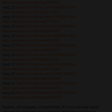
https://arhivach.xyz/thread/740352/
тред 13
https://2ch.hk/alco/res/1066527.html
https://arhivach.xyz/thread/777267/
тред 14
https://2ch.hk/alco/res/1089437.html
https://arhivach.xyz/thread/777266/
тред 15
https://2ch.hk/alco/res/1118296.html
https://arhivach.xyz/thread/808280/
тред 16
https://2ch.hk/alco/res/1169098.html
https://arhivach.xyz/thread/853659/
тред 17
https://2ch.hk/alco/res/1245268.html
https://arhivach.xyz/thread/898641/
тред 18
https://2ch.hk/alco/res/1318312.html
https://arhivach.xyz/thread/937838/
тред 19
https://2ch.hk/alco/res/1353200.html
https://arhivach.xyz/thread/970198/
тред 20
https://2ch.hk/alco/res/1385774.html
https://arhivach.xyz/thread/1001842/
тред 21
https://2ch.hk/alco/res/1415475.html
https://arhivach.xyz/thread/1035575/
тред 22
https://2ch.hk/alco/res/1452574.html
https://arhivach.xyz/thread/1106163/
Гоняем, обсуждаем, употребляем. В этом уютном треде
общаются самогонщики и прочие любители домашних