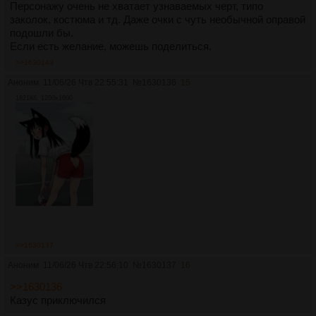
Персонажу очень не хватает узнаваемых черт, типо
заколок, костюма и тд. Даже очки с чуть необычной оправой
подошли бы.
Если есть желание, можешь поделиться.
>>1630143
Аноним
11/06/26 Чтв 22:55:31
№
1630136
15
1821Кб, 1200x1600
>>1630137
Аноним
11/06/26 Чтв 22:56:10
№
1630137
16
>>1630136
Казус приключился