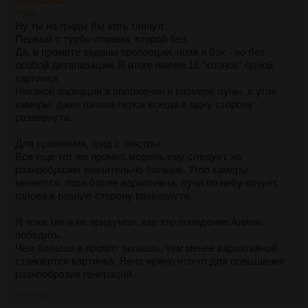
>зис
Ну ты на гриды бы хоть глянул.
Первый с турбо-лорами, второй без.
Да, в промпте заданы пропорции, поза и бэк - но без
особой детализации. В итоге имеем 18 "клонов" одной
картинки.
Никакой вариации в положении и размере луны, в угле
камеры, даже голова перса всегда в одну сторону
развернута.
Для сравнения, грид с люстры.
Все еще тот же промпт, модель ему следует, но
разнообразия значительно больше. Угол камеры
меняется, поза более вариативна, луна по небу кочует,
голова в разную сторону развернута.
Я пока так и не придумал, как это поведение Анимы
победить.
Чем больше в промпт пишешь, тем менее вариативной
становится картинка. Явно нужно что-то для повышения
разнообразия генераций.
>>1630671