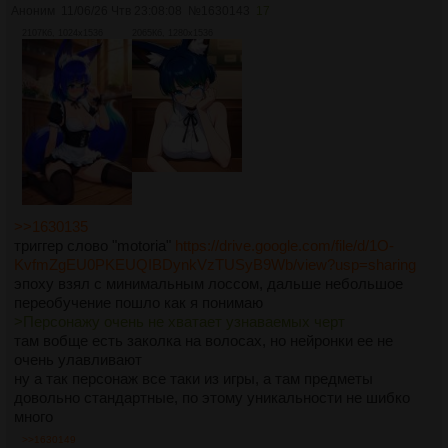
Аноним
11/06/26 Чтв 23:08:08
№
1630143
17
2107Кб, 1024x1536
2065Кб, 1280x1536
>>1630135
триггер слово "motoria"
https://drive.google.com/file/d/1O-
KvfmZgEU0PKEUQIBDynkVzTUSyB9Wb/view?usp=sharing
эпоху взял с минимальным лоссом, дальше небольшое
переобучение пошло как я понимаю
>Персонажу очень не хватает узнаваемых черт
там вобще есть заколка на волосах, но нейронки ее не
очень улавливают
ну а так персонаж все таки из игры, а там предметы
довольно стандартные, по этому уникальности не шибко
много
>>1630149