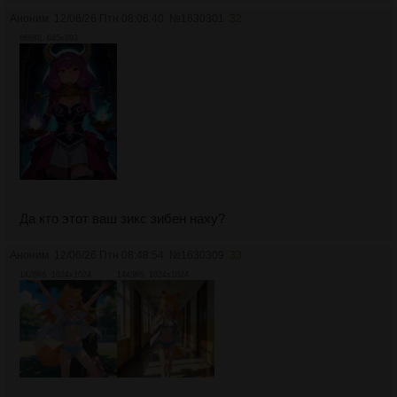
Аноним
12/06/26 Птн 08:06:40
№
1630301
32
866Кб, 645x893
Да кто этот ваш зикс зибен наху?
Аноним
12/06/26 Птн 08:48:54
№
1630309
33
1426Кб, 1024x1024
1443Кб, 1024x1024