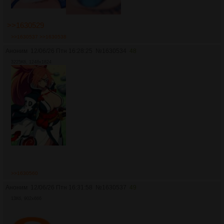
>>1630529
>>1630537
>>1630538
Аноним
12/06/26 Птн 16:28:25
№
1630534
48
3225Кб, 1248x1824
>>1630560
Аноним
12/06/26 Птн 16:31:58
№
1630537
49
13Кб, 902x666