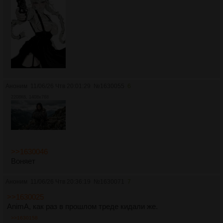
Аноним
11/06/26 Чтв 20:01:29
№
1630055
6
2208Кб, 1408x768
>>1630046
Воняет
Аноним
11/06/26 Чтв 20:36:19
№
1630071
7
>>1630025
AnimA, как раз в прошлом треде кидали же.
>>1630158