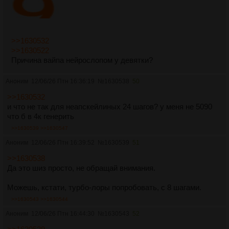
>>1630532
>>1630522
Причина вайпа нейрослопом у девятки?
Аноним
12/06/26 Птн 16:36:19
№
1630538
50
>>1630532
и что не так для неапскейлиных 24 шагов? у меня не 5090
что б в 4к генерить
>>1630539
>>1630547
Аноним
12/06/26 Птн 16:39:52
№
1630539
51
>>1630538
Да это шиз просто, не обращай внимания.
Можешь, кстати, турбо-лоры попробовать, с 8 шагами.
>>1630543
>>1630544
Аноним
12/06/26 Птн 16:44:30
№
1630543
52