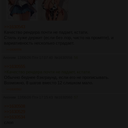
>>1630543
Качество рендера почти не падает, кстати.
Стиль хуже держит (если без лор, чисто на промпте), и
вариативность несколько страдает.
>>1630558
Аноним
12/06/26 Птн 17:07:40
№
1630558
56
>>1630555
>Качество рендера почти не падает, кстати.
Обычно беднее бэкграунд, если его не прописывать.
Возможно, 8 шагов вместо 12 слишком мало.
>>1630562
Аноним
12/06/26 Птн 17:15:43
№
1630560
57
>>1630508
>>1630529
>>1630534
слоп