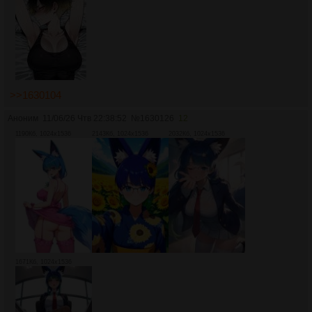
>>1630104
Аноним
11/06/26 Чтв 22:38:52
№
1630126
12
1190Кб, 1024x1536
2143Кб, 1024x1536
2032Кб, 1024x1536
1671Кб, 1024x1536