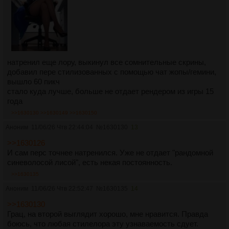
натренил еще лору, выкинул все сомнительные скрины,
добавил пере стилизованных с помощью чат жопы/гемини,
вышло 60 пикч
стало куда лучше, больше не отдает рендером из игры 15
года
>>1630130
>>1630149
>>1630150
Аноним
11/06/26 Чтв 22:44:04
№
1630130
13
>>1630126
И сам перс точнее натренился. Уже не отдает "рандомной
синеволосой лисой", есть некая постоянность.
>>1630135
Аноним
11/06/26 Чтв 22:52:47
№
1630135
14
>>1630130
Грац, на второй выглядит хорошо, мне нравится. Правда
боюсь, что любая стилелора эту узнаваемость сдует.