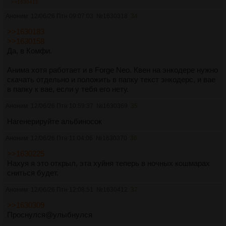
>>1630412
Аноним
12/06/26 Птн 09:07:03
№
1630318
34
>>1630183
>>1630158
Да, в Комфи.
Анима хотя работает и в Forge Neo. Квен на энкодере нужно
скачать отдельно и положить в папку текст энкодерс, и вае
в папку к вае, если у тебя его нету.
Аноним
12/06/26 Птн 10:59:37
№
1630369
35
Нагенерируйте альбиносок
Аноним
12/06/26 Птн 11:04:06
№
1630370
36
>>1630225
Нахуя я это открыл, эта хуйня теперь в ночных кошмарах
сниться будет.
Аноним
12/06/26 Птн 12:08:51
№
1630412
37
>>1630309
Проснулся@улыбнулся