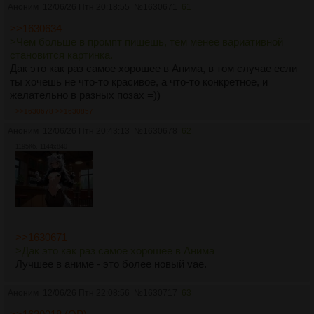
Аноним
12/06/26 Птн 20:18:55
№
1630671
61
>>1630634
>Чем больше в промпт пишешь, тем менее вариативной
становится картинка.
Дак это как раз самое хорошее в Анима, в том случае если
ты хочешь не что-то красивое, а что-то конкретное, и
желательно в разных позах =))
>>1630678
>>1630857
Аноним
12/06/26 Птн 20:43:13
№
1630678
62
1195Кб, 1144x840
>>1630671
>Дак это как раз самое хорошее в Анима
Лучшее в аниме - это более новый vae.
Аноним
12/06/26 Птн 22:08:56
№
1630717
63