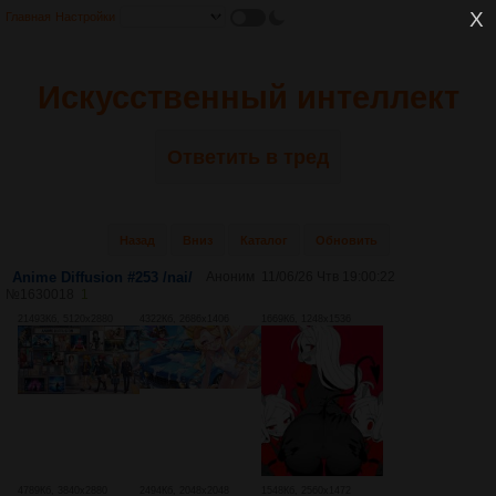
Главная
Настройки
Искусственный интеллект
Ответить в тред
Назад
Вниз
Каталог
Обновить
Anime Diffusion #253 /nai/
Аноним
11/06/26 Чтв 19:00:22
№
1630018
1
21493Кб, 5120x2880
4322Кб, 2686x1406
1669Кб, 1248x1536
4789Кб, 3840x2880
2494Кб, 2048x2048
1548Кб, 2560x1472