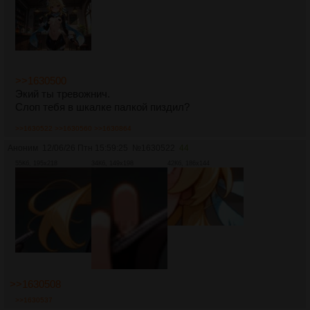
>>1630500
Экий ты тревожнич.
Слоп тебя в шкалке палкой пиздил?
>>1630522
>>1630560
>>1630864
Аноним
12/06/26 Птн 15:59:25
№
1630522
44
55Кб, 195x218
34Кб, 149x198
42Кб, 186x144
>>1630508
>>1630537