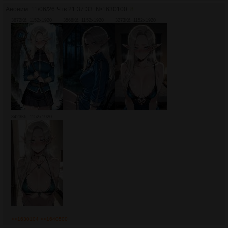
Аноним
11/06/26 Чтв 21:37:33
№
1630100
8
3872Кб, 1152x1920
3568Кб, 1152x1920
3273Кб, 1152x1920
3423Кб, 1152x1920
>>1630104
>>1640500