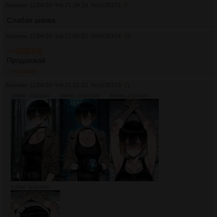
Аноним
11/06/26 Чтв 21:39:16
№
1630101
9
Слабая шапка.
Аноним
11/06/26 Чтв 21:44:37
№
1630104
10
>>1630100
Продолжай
>>1630109
Аноним
11/06/26 Чтв 21:52:52
№
1630109
11
3360Кб, 1152x1920
3387Кб, 1152x1920
3230Кб, 1152x1920
3135Кб, 1152x1920