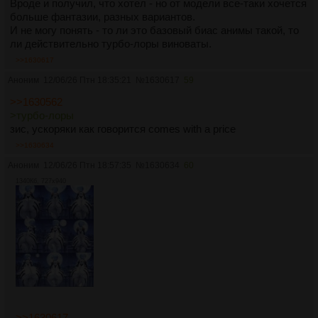
Вроде и получил, что хотел - но от модели все-таки хочется
больше фантазии, разных вариантов.
И не могу понять - то ли это базовый биас анимы такой, то
ли действительно турбо-лоры виноваты.
>>1630617
Аноним
12/06/26 Птн 18:35:21
№
1630617
59
>>1630562
>турбо-лоры
зис, ускоряки как говорится comes with a price
>>1630634
Аноним
12/06/26 Птн 18:57:35
№
1630634
60
1340Кб, 727x940
>>1630617