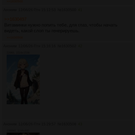
>>1630500
Аноним
12/06/26 Птн 15:12:53
№
1630500
41
>>1630497
Витаминки нужно попить тебе, для глаз, чтобы начать
видеть, какой слоп ты генерируешь.
>>1630508
Аноним
12/06/26 Птн 15:16:16
№
1630502
42
226Кб, 1024x1536
Аноним
12/06/26 Птн 15:29:57
№
1630508
43
1386Кб, 1144x840