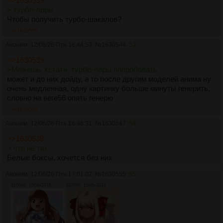
>>1630539
> турбо-лоры
Чтобы получить турбо-шакалов?
>>1630555
Аноним
12/06/26 Птн 16:44:53
№
1630544
53
>>1630539
>Можешь, кстати, турбо-лоры попробовать
может и до них дойду, а то после другим моделей анима ну
очень медленная, одну картинку больше минуты генерить,
словно на веге56 опять генерю
>>1630562
Аноним
12/06/26 Птн 16:46:31
№
1630547
54
>>1630538
> что не так
Белые боксы, хочется без них
Аноним
12/06/26 Птн 17:01:02
№
1630555
55
3105Кб, 1568x2016
3826Кб, 1568x2016