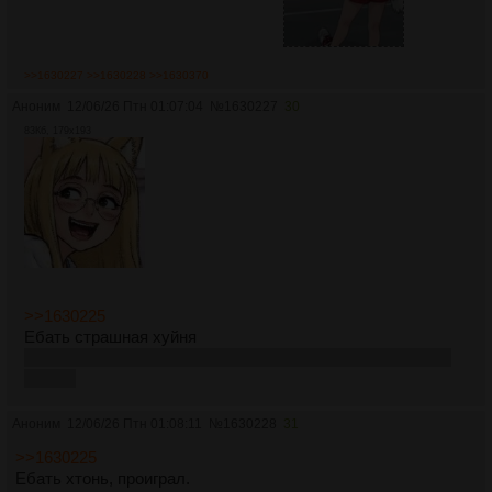
>>1630227
>>1630228
>>1630370
Аноним
12/06/26 Птн 01:07:04
№
1630227
30
83Кб, 179x193
>>1630225
Ебать страшная хуйня
На второй до самого конца ждал что она вонюче пёрнет,
но увы
Аноним
12/06/26 Птн 01:08:11
№
1630228
31
>>1630225
Ебать хтонь, проиграл.