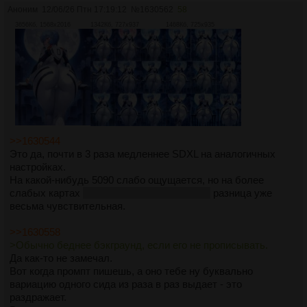
Аноним
12/06/26 Птн 17:19:12
№
1630562
58
3656Кб, 1568x2016
1342Кб, 727x937
1468Кб, 725x935
>>1630544
Это да, почти в 3 раза медленнее SDXL на аналогичных
настройках.
На какой-нибудь 5090 слабо ощущается, но на более
слабых картах
даже на чем-то вроде 4080
разница уже
весьма чувствительная.
>>1630558
>Обычно беднее бэкграунд, если его не прописывать.
Да как-то не замечал.
Вот когда промпт пишешь, а оно тебе ну буквально
вариацию одного сида из раза в раз выдает - это
раздражает.