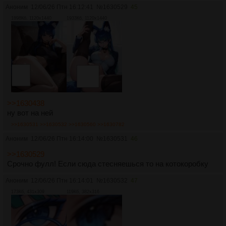
Аноним
12/06/26 Птн 16:12:41
№
1630529
45
1898Кб, 1120x1440
1933Кб, 1120x1440
>>1630438
ну вот на ней
>>1630531
>>1630532
>>1630560
>>1630782
Аноним
12/06/26 Птн 16:14:00
№
1630531
46
>>1630529
Срочно фулл! Если сюда стесняешься то на котокоробку
Аноним
12/06/26 Птн 16:14:01
№
1630532
47
173Кб, 431x309
119Кб, 382x316