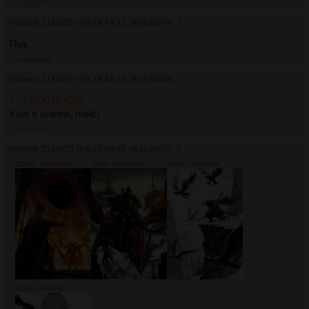
>>1630071
Аноним
11/06/26 Чтв 19:44:32
№
1630046
3
Пук
>>1630055
Аноним
11/06/26 Чтв 19:47:23
№
1630048
4
>>1630018 (OP)
Кшк в шапке, найс!
>>1630159
Аноним
11/06/26 Чтв 19:49:06
№
1630051
5
1257Кб, 1248x1824
723Кб, 1248x1824
953Кб, 1248x1824
782Кб, 1248x1824