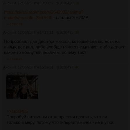
Аноним
12/06/26 Птн 13:08:42
№
1630438
38
https://civitai.red/models/2642932/janima?
modelVersionId=2967640
- пацаны ЯНИМА
>>1630529
Аноним
12/06/26 Птн 14:23:21
№
1630485
39
Попробовал два десятка миксов, которые сейчас есть на
аниму, все кал, либо вообще ничего не меняют, либо делают
какое-то ебанутый реализм, почему так?
>>1630497
Аноним
12/06/26 Птн 15:09:31
№
1630497
40
1465Кб, 1144x840
>>1630485
Попробуй витамины от депрессии пропить, что ли.
Только в меру, потому что гипервитаминоз - не шутки.