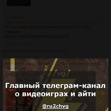
>>1630158
https://note.com/kemari_81ckqlbg/n/n25ef2d9ef43a?hl=en
В этом гайде без задней мысли просто есть текст
энкодер
Вы все через ComfyUI чтоли сидите?
>>1630214
>>1630318
Аноним
12/06/26 Птн 00:49:30
№
1630212
26
А какие ноды в комфи юзают профи треда, .gguf модель или
.safetensor пиздят с цивита? Или все средства хороши а
вопрос хуйня?
>>1630215
Аноним
12/06/26 Птн 00:52:21
№
1630214
27
3025Кб, 1254x1254