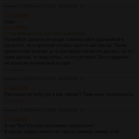
Аноним
11/06/26 Чтв 23:13:01
№
1630149
18
>>1630126
Найс
>>1630143
> там вобще есть заколка на волосах
Попробуй сделать ее везде стабильной и одинаковой в
датасете, на и протегай хотябы просто как hairclip. Также
промпти при вызове, а то оно вроде пытается делать, но то
один цветок, то подсолнух, то отсутствует. Алсо градиант
на волосах интересный входит.
>>1630160
Аноним
11/06/26 Чтв 23:13:20
№
1630150
19
>>1630126
Расскажи пж нубу где и как тренил? Тоже хочу попробовать
>>1630160
Аноним
11/06/26 Чтв 23:26:50
№
1630158
20
>>1630071
А как Text Encoder выставить нормально?
В ваших гайдах ничего нет про установку анимы этой
>>1630183
>>1630318