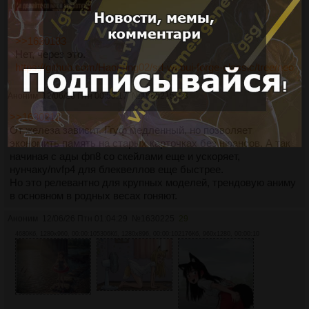
>>1630183
Нет, через это.
https://github.com/Haoming02/sd-webui-forge-classic/tree/neo
Аноним
12/06/26 Птн 00:53:17
№
1630215
28
>>1630212
От железа зависит. Ггуф медленный, но позволяет
экономить память на старых карточках без нюансов. А так
начиная с ады фп8 со скейлами еще и ускоряет,
нунчаку/nvfp4 для блеквеллов еще быстрее.
Но это релевантно для крупных моделей, трендовую аниму
в основном в родных весах гоняют.
Аноним
12/06/26 Птн 01:04:29
№
1630225
29
4680Кб, 1280x960, 00:00:10
5306Кб, 1280x896, 00:00:10
2176Кб, 960x1280, 00:00:10