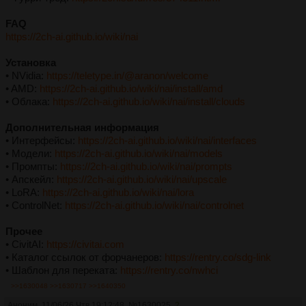
FAQ
https://2ch-ai.github.io/wiki/nai
Установка
• NVidia:
https://teletype.in/@aranon/welcome
• AMD:
https://2ch-ai.github.io/wiki/nai/install/amd
• Облака:
https://2ch-ai.github.io/wiki/nai/install/clouds
Дополнительная информация
• Интерфейсы:
https://2ch-ai.github.io/wiki/nai/interfaces
• Модели:
https://2ch-ai.github.io/wiki/nai/models
• Промпты:
https://2ch-ai.github.io/wiki/nai/prompts
• Апскейл:
https://2ch-ai.github.io/wiki/nai/upscale
• LoRA:
https://2ch-ai.github.io/wiki/nai/lora
• ControlNet:
https://2ch-ai.github.io/wiki/nai/controlnet
Прочее
• CivitAI:
https://civitai.com
• Каталог ссылок от форчанеров:
https://rentry.co/sdg-link
• Шаблон для переката:
https://rentry.co/nwhci
>>1630048
>>1630717
>>1640350
Аноним
11/06/26 Чтв 19:12:48
№
1630025
2