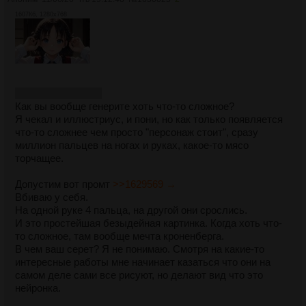
1607Кб, 1280x768
перекатный дубль
Как вы вообще генерите хоть что-то сложное?
Я чекал и иллюстриус, и пони, но как только появляется
что-то сложнее чем просто "персонаж стоит", сразу
миллион пальцев на ногах и руках, какое-то мясо
торчащее.
Допустим вот промт
>>1629569 →
Вбиваю у себя.
На одной руке 4 пальца, на другой они срослись.
И это простейшая безыдейная картинка. Когда хоть что-
то сложное, там вообще мечта кроненберга.
В чем ваш серет? Я не понимаю. Смотря на какие-то
интересные работы мне начинает казаться что они на
самом деле сами все рисуют, но делают вид что это
нейронка.