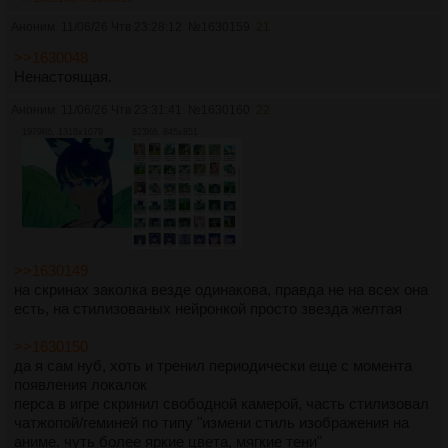
Аноним
11/06/26 Чтв 23:28:12
№
1630159
21
>>1630048
Ненастоящая.
Аноним
11/06/26 Чтв 23:31:41
№
1630160
22
1979Кб, 1318x1079
823Кб, 845x851
>>1630149
на скринах заколка везде одинакова, правда не на всех она
есть, на стилизованых нейронкой просто звезда желтая
>>1630150
да я сам нуб, хоть и тренил периодически еще с момента
появления локалок
перса в игре скринил свободной камерой, часть стилизовал
чатжопой/геминей по типу "измени стиль изображения на
аниме, чуть более яркие цвета, мягкие тени"