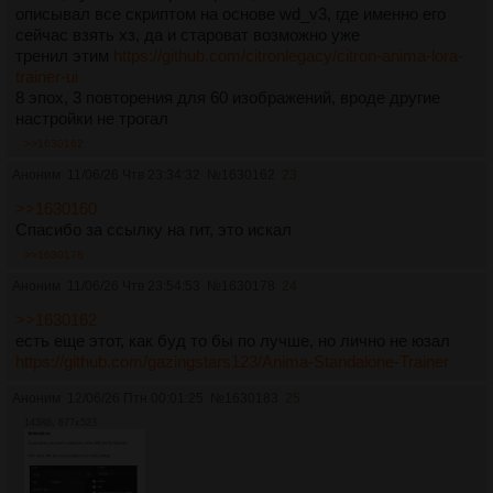
описывал все скриптом на основе wd_v3, где именно его
сейчас взять хз, да и староват возможно уже
тренил этим
https://github.com/citronlegacy/citron-anima-lora-
trainer-ui
8 эпох, 3 повторения для 60 изображений, вроде другие
настройки не трогал
>>1630162
Аноним
11/06/26 Чтв 23:34:32
№
1630162
23
>>1630160
Спасибо за ссылку на гит, это искал
>>1630178
Аноним
11/06/26 Чтв 23:54:53
№
1630178
24
>>1630162
есть еще этот, как буд то бы по лучше, но лично не юзал
https://github.com/gazingstars123/Anima-Standalone-Trainer
Аноним
12/06/26 Птн 00:01:25
№
1630183
25
143Кб, 677x523