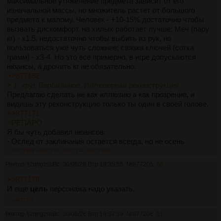
максимальное утяжеление предмета зависит от его
изначальной массы, но множитель растет от большого
предмета к малому. Человек - +10-15% достаточно чтобы
вызвать дискомфорт, на хилых работает лучше; Меч (пару
кг) - х1.5, недостаточно чтобы выбить из рук, но
пользоваться уже чуть сложнее; связка ключей (сотка
грамм) - х3-4. Но это все примерно, в игре допускаются
нюансы, а дрочить кг не обязательно.
>>877162
> 1- круг. Вербальное. Иллюзорная реконструкция
Предлагаю сделать не как иллюзию а как прозрение, и
видишь эту реконструкцию только ты один в своей голове.
>>877171
>РЕПАРО
Я бы чуть добавил нюансов.
- Ослед от заклинания остается всегда, но не осень
заметный. Если специально не всматриваться, то человек
>>877209
>>877211
>>877212
>>877236
вероятно и не обратит внимание на это.
Ректор
!j2qngzshBc
30/06/26 Втр 19:35:55
№
877205
50
- Нельзя чинить одно и то же место больше двух раз.
>левитация
>>877176
Будет похожая зависимость эффективности от
И еще
цель
персонажа надо указать.
изначального веса. Объект в несколько кг слегка оторвется
>>877236
от земли. Объект в десяток грамм уже подлетит на пару
Ректор
!j2qngzshBc
30/06/26 Втр 19:37:39
№
877206
51
метров при желании. Человек почувствует легкость,