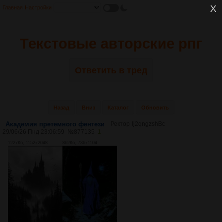
Главная
Настройки
Текстовые авторские рпг
Ответить в тред
Назад
Вниз
Каталог
Обновить
Академия претемного фентези
Ректор
!j2qngzshBc
29/06/26 Пнд 23:06:59
№
877135
1
1227Кб, 1152x2048
862Кб, 736x1104