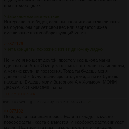
платят вообще, хз.
>Забавное взаимодействие
Интересно, что будет, если вы наложите одно заклинания
на другое, она примет свой вес или взорвется из-за
смешивание противоборствующий магии.
>>877176
>чета концепты похожие с кэти и диком ну ладно.
Не, у меня концепт другой, просто у нас школа магии
одинаковая. А так Я могу заострить свою магию на иллюзии,
а мелкие круги на прозрения. Тогда ты будешь меня
дополнять! Я буду анализировать улики, а ты их будешь
находить. Будешь моим Ватсоном, А я Холмсом. МОИМ
ДЮБУА, А Я КИМОМ!!! гы-гы
>>877183
>>877236
Кэти
!.MYSvt1E1g
30/06/26 Втр 13:31:10
№
877183
45
>>877182
По идее, по правилам героев. Если ты кладешь масло
поверх хасты - хаста снимается. И наоборот, хаста снимает
масло. Поэтому, кто первый колданул, тот и обосрался