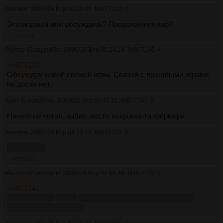
Аноним
30/06/26 Втр 00:20:49
№
877139
3
Это игровой или обсуждачь? Продолжение мф?
>>877140
Ректор
!j2qngzshBc
30/06/26 Втр 00:24:18
№
877140
4
>>877139
Обсуждач новой свежей игры. Связей с прошлыми играми
на доске нет.
Бриг
!/LeqIaZVHs
30/06/26 Втр 00:47:11
№
877141
5
Ничего не читал, забил место некроманта-фермера
Аноним
30/06/26 Втр 04:23:45
№
877142
6
ерп будет?
>>877143
Ректор
!j2qngzshBc
30/06/26 Втр 07:54:48
№
877143
7
>>877142
Да, но в меру.
Будет
романтика, скорее медленная, но
зависит от персонажа.