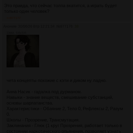
Это правда, что сейчас толпа вкатится, а играть будет
только один человек?
>>877177
Аноним
30/06/26 Втр 12:21:34
№
877176
38
336Кб, 535x535
чета концепты похожие с кэти и диком ну ладно.
Анна Насик - гадалка под дурманом.
Навыки - знание веществ, смешивание субстанций,
основы шарлатанства.
Характеристики - Обаяние 2, Тело 0, Рефлексы 2, Разум
0.
Школы - Прозрение, Трансмутация.
Заклинания - Глюк (1 круг Прозрения, работает только в
состоянии наркотического опьянения, позволяет узнать