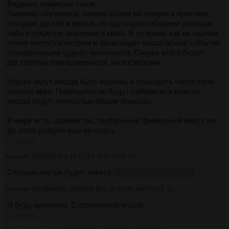
Виденье примерно такое:
Лампово обучаемся, лениво ходим на лекции и практики,
находим друзей и врагов, по крупицам собираем разгадки
тайн и секретов академии и мира. В то время как на заднем
плане плетутся интриги и происходят масштабные события
определяющие судьбу континента. Скорее всего будет
достаточно повседневности, но посмотрим.
Игроки могут иногда быть порознь и проходить через свои
личные арки. Переодически будут собираться вместе,
иногда будут полностью общие эпизоды.
В мире есть, скажем так, глобальный финальный квест, но
до этого дойдем еще не скоро.
>>877695
Аноним
30/06/26 Втр 10:17:14
№
877153
15
Сегодня-завтра будет анкета.
ищу подружку для ерп
Аноним
!RtxVfNdkDQ
30/06/26 Втр 10:18:00
№
877154
16
Я буду кунчиком. С огроменной елдой.
>>877156