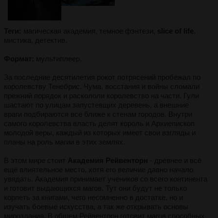
Теги:
магическая академия, темное фэнтези,
slice of life
,
мистика, детектив.
Формат:
мультиплеер.
За последние десятилетия рокот потрясений пробежал по
королевству Тенебрис. Чума, восстания и войны сломали
прежний порядок и раскололи королевство на части. Гули
шастают по улицам запустевщих деревень, а внешние
враги подбираются все ближе к стенам городов. Внутри
самого королевства власть делят король и Архиепископ
молодой веры, каждый из которых имеет свои взгляды и
планы на роль магии в этих землях.
В этом мире стоит
Академия Рейвенторн
- древнее и всё
ещё влиятельное место, хотя его величие давно начало
увядать. Академия принимает учеников со всего континента
и готовит выдающихся магов. Тут они будут не только
корпеть за книгами, чего несомненно в достатке, но и
изучать боевые искусства, а так же открывать основы
мироздания. В общем Рейвенторн готовит магов способных