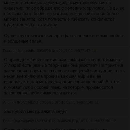
множество боевых заклинаний, чему тоже обучают в
академии, плюс обращению с холодным оружием. Но вы не
обязаны быть боевыми магами, можно найти себе более
мирное занятие, хотя полностью избежать конфликтов
будет сложно в этом мире.
Существуют магические артефакты всевозможных свойств
и волшеные зелья.
Ректор
!j2qngzshBc
30/06/26 Втр 09:47:09
№
877147
10
О природе магических сил вам пока известно не так много.
У людей есть разные теории как она работает. На практике
заклинания творятся на основе ощущений и интуиции - есть
некая энергия/сила пронизывающая мир и вы ее
используете для материализации своих желаний. В этом
помогает либо особый язык, на котором произносятся
заклинания, либо символы и жесты.
Аноним
!RtxVfNdkDQ
30/06/26 Втр 10:02:55
№
877148
11
Застолбил место, анкета седня
БроньПодУченицу
!.MYSvt1E1g
30/06/26 Втр 10:11:24
№
877150
12
С вашего позволения, не буду даже трип менять из