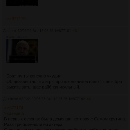
>>877179
Аноним
30/06/26 Втр 13:08:25
№
877181
43
934Кб, 1280x976
Брат, ну ты конечно учудил.
Общеизвестно что игры про школьников надо 1 сентября
выкатывать, щас вайб каникульный.
Дик
!rose.VSEe2
30/06/26 Втр 13:25:25
№
877182
44
>>877174
>хакерша
В первых сезонах была демонша, которая с Семом крутила.
Раза три поменяли ей актера.
С девушками у них там всегда проблема, либо они им не