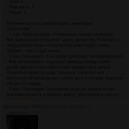
- Тело: 1
- Рефлексы: 2
- Разум: 1
Любимая школа: трансмутация, лиминария
Заклинания:
- 1 круг. Трансмутация. Утяжеление (начертательное) -
Маг при касании утяжеляет массу вещества. Работает с
неодушевленными и неорганическими веществами.
Эффект - несколько минут.
- 2 круг. Лиминария. Смыкание пространства (вербальное)
- Маг на мгновение сокращает границу между своей
рукой, оружием или небольшим предметом и целью.
Позволяет нанести удар, толкнуть, схватить или
коснуться объекта на расстоянии до 3–4 метров, будто он
находится рядом.
- 3 круг. Лиминария. Похищение инерции (вербальное) -
Маг вмешивается в разницу между движением и покоем.
>>877173
>>877204
Один движущийся объект или существо резко теряет
часть импульса: удар становится слабее, рывок
Дик
!rose.VSEe2
30/06/26 Втр 11:23:26
№
877162
24
срывается, прыжок выходит короче, брошенный предмет
1552Кб, 843x1264
падает раньше. Маг забирает себе импульс и совершает
украденное действие (его удар становится сильнее, он
совершает рывок, делает длинный прыжок и т.д.)