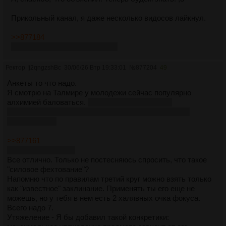
Прикольный канал, я даже несколько видосов лайкнул.
>>877184
Не вгоняй меня в краску, бро...
Ректор
!j2qngzshBc
30/06/26 Втр 19:33:01
№
877204
49
Анкеты то что надо.
Я смотрю на Талмире у молодежи сейчас популярно
алхимией баловаться.
Куда только делись все
вспыльчивые и непонятые подростки что любят все
разрушать???
>>877161
А вот и актуалочка.
Все отлично. Только не постесняюсь спросить, что такое
"силовое фехтование"?
Напомню что по правилам третий круг можно взять только
как "известное" заклинание. Применять ты его еще не
можешь, но у тебя в нем есть 2 халявных очка фокуса.
Всего надо 7.
Утяжеление - Я бы добавил такой конкретики: