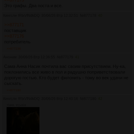
предсказаний.
Это графы. Два поста и все.
Кингсли
!RtxVfNdkDQ
30/06/26 Втр 12:32:51
№
877178
40
>>877171
поставщик
>>877176
потребитель
>>877236
Аноним
30/06/26 Втр 12:36:55
№
877179
41
Сама Анна Насик почтила вас своим присутствием. Ну-ка,
поклонились все живо в пол и радушно поприветствовали
дорогую гостью. Кто будет филонить - тому во век удачи не
сыскать.
>>877180
Кингсли
!RtxVfNdkDQ
30/06/26 Втр 12:40:16
№
877180
42
704Кб, 911x924