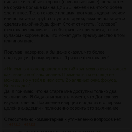
сильные и слабые стороны (описанные выше), полагается
на оружие больше как на ДУБЬЕ, нежели на что-то более
элегантное. Т.е. он скорее плашмя наотмашь ударит мечом
или попытается грубо оглушить гардой, нежели попытается
сделать какой-нибудь финт. Стоит отметить, "силовое"
фехтование включает в себя грязные приемчики, тычки
кулаком - короче, все, что может дать преимущество в том
или ином виде.
Подумав, наверное, я бы даже сказал, что более
подходящая формулировка - "Грязное фехтование".
>Напомню что по правилам третий круг можно взять только
как "известное" заклинание. Применять ты его еще не
можешь, но у тебя в нем есть 2 халявных очка фокуса.
Всего надо 7.
Да, я понимаю, что на старте мне доступны только два
заклинания. Я буду отыгрывать момент, что Дот как раз
изучает сейчас Похищение инерции и одна из его первых
целей в академии - полноценно освоить это заклинание.
Относительно комментариев к утяжелению вопросов нет,
согласен.
>>877210
>>877223