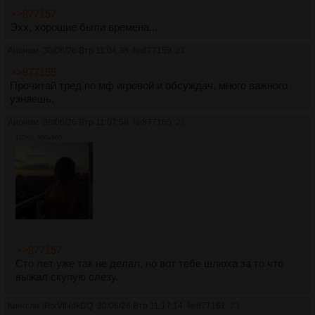
>>877157
Эхх, хорошие были времена...
Аноним
30/06/26 Втр 11:04:38
№
877159
21
>>877155
Прочитай тред по мф игровой и обсуждач, много важного
узнаешь.
Аноним
30/06/26 Втр 11:07:58
№
877160
22
102Кб, 960x960
>>877157
Сто лет уже так не делал, но вот тебе шлюха за то что
выжал скупую слезу.
Кингсли
!RtxVfNdkDQ
30/06/26 Втр 11:17:14
№
877161
23