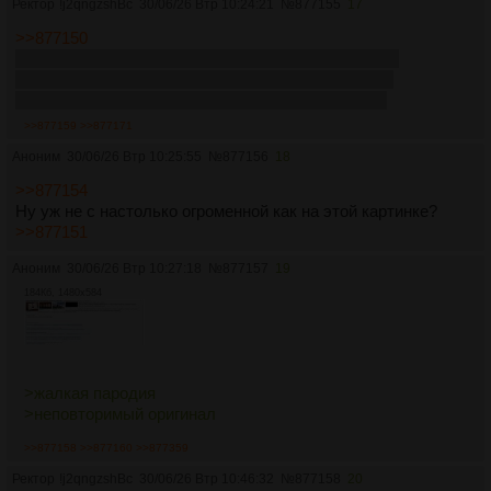
Ректор
!j2qngzshBc
30/06/26 Втр 10:24:21
№
877155
17
>>877150
Чисто для справки уточню чтобы не было ложных
ожиданий, что в Мисфорчен я не участвовал. Все
совпадения случайны, а возможно их и не будет.
>>877159
>>877171
Аноним
30/06/26 Втр 10:25:55
№
877156
18
>>877154
Ну уж не с настолько огроменной как на этой картинке?
>>877151
Аноним
30/06/26 Втр 10:27:18
№
877157
19
184Кб, 1480x584
>жалкая пародия
>неповторимый оригинал
>>877158
>>877160
>>877359
Ректор
!j2qngzshBc
30/06/26 Втр 10:46:32
№
877158
20