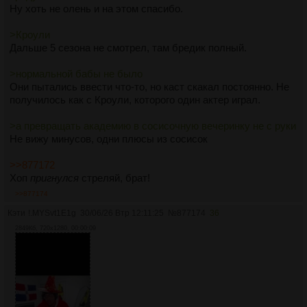
Разыскать убийцу отца
Ну хоть не олень и на этом спасибо.
Навыки
>>877166
>Кроули
Дедуктивное мышление, Эмоциональная устойчивость,
Ага. Значит, Бельчонок и Лосяра. Вот вам погремухи и
Дальше 5 сезона не смотрел, там бредик полный.
Детектор лжи
придумали.
Жалко в сверхах нормальной бабы не было, на задних
>нормальной бабы не было
Характеристики
сидениях Импалы обычно сидели Кроули и Кастиэль, а
Они пытались ввести что-то, но каст скакал постоянно. Не
Обаяние - 1.
превращать академию в сосисочную вечеринку не с руки
получилось как с Кроули, которого один актер играл.
Тело - 0
Рефлексы 2
>а превращать академию в сосисочную вечеринку не с руки
Разум - 1
Не вижу минусов, одни плюсы из сосисок
Любимые школы
>>877172
Прозрение
Хоп
пригнулся
стреляй, брат!
Иллюзия
>>877174
Заклинания
Кэти
!.MYSvt1E1g
30/06/26 Втр 12:11:25
№
877174
36
1- круг. Вербальное. Иллюзорная реконструкция
2849Кб, 720x1280, 00:00:09
Показывает события, произошедшие в выбранном месте,
как цельную сцену, собранную из различных улик. Маг
видит это как движущуюся иллюзию, где повторяются
действия людей, их перемещения и ключевые события,
например драка, разговор или применение заклинаний.
Заклинание не дает полной истины, а строит наиболее