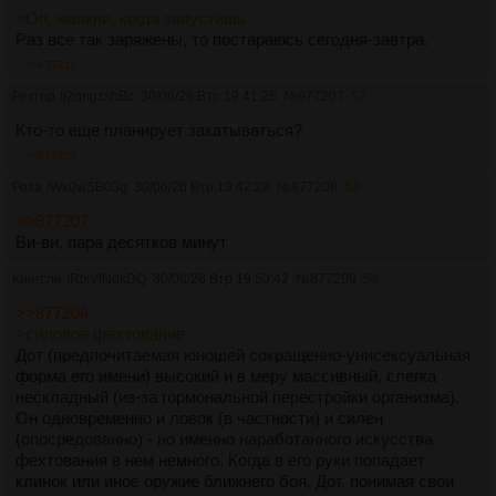
неподготовленный может потерать баланс.
>Оп, маякни, когда запустишь
> создание воды
Раз все так заряжены, то постараюсь сегодня-завтра.
Пару стаканов за раз.
>>877211
Только заклинаний выходит многовато. Одно из 2го круга
надо убрать.
Ректор
!j2qngzshBc
30/06/26 Втр 19:41:26
№
877207
52
Кто-то еще планирует закатываться?
Цель - предлагаю оставить только "создание лекарства от
чумы". Это звучит более достойно и интересно чем просто
>>877208
освоение трансмутации. На трансмутацию и так есть кубик
Роза
!Wx0viSB03g
30/06/26 Втр 19:42:28
№
877208
53
за любимую школу.
>>877176
>>877207
>Глюк
Ви-ви, пара десятков минут
Есть идея для ограничения. "Заклинатель не способен
Кингсли
!RtxVfNdkDQ
30/06/26 Втр 19:50:42
№
877209
54
повлиять на увиденное событие". Либо он видит только то
на что физичиски изменить не успеет, либо его тело просто
>>877204
не будет слушаться при такой попытке.
>силовое фехтование
>Варка
Дот (предпочитаемая юношей сокращенно-унисексуальная
Можно даже убрать "при варке", а оставить "продлевает
форма его имени) высокий и в меру массивный, слегка
эффекты активных реагентов".
нескладный (из-за гормональной перестройки организма).
Он одновременно и ловок (в частности) и силен
(опосредованно) - но именно наработанного искусства
фехтования в нем немного. Когда в его руки попадает
клинок или иное оружие ближнего боя, Дот, понимая свои