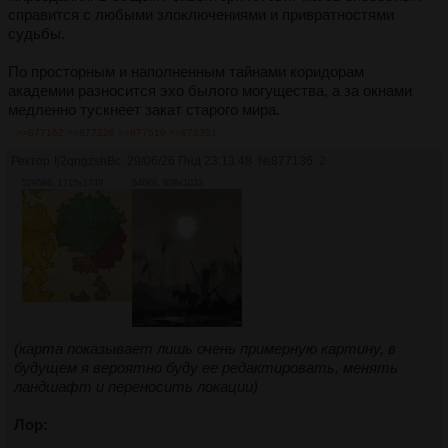
справится с любыми злоключениями и привратностями
судьбы.
По просторным и наполненным тайнами коридорам
академии разносится эхо былого могущества, а за окнами
медленно тускнеет закат старого мира.
>>877162
>>877226
>>877519
>>878351
Ректор
!j2qngzshBc
29/06/26 Пнд 23:13:48
№
877136
2
5295Кб, 1715x1749
546Кб, 828x1033
(карта показывает лишь очень примерную картину, в
будущем я вероятно буду ее редактировать, менять
ландшафт и переносить локации)
Лор: