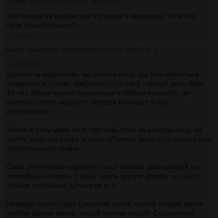
Аноним
30/06/26 Втр 08:39:07
№
877145
8
Мы играем за ведьмочек и учимся в академии? Или это
пати приключенцев?
>>877146
Ректор
!j2qngzshBc
30/06/26 Втр 09:23:19
№
877146
9
>>877145
Играем за ведьмочек, но любого пола. Вы уже приняты в
академию и только прибываете на свой первый день. Вам
16 лет. Магия может проявиться в любом возрасте, но
именно с этого момента человек начинает в ней
развиваться.
Магов в этом мире не встретишь прям на каждом шагу, но
иметь мага при дворе вполне обычное дело для герцога или
обеспеченного графа.
Сила заклинаний варьируется от мелких розыгрышей до
способных стереть с лица земли целую армию, но такого
уровня достигают далеко не все.
Нередко происходят сражения магов против людей, магов
против других магов, людей против людей. Существует