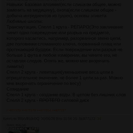
Я пошел за слугами и матерью. Она восприняла
Навыки: Базовая алхимия(если слишком общее, можно
случившееся гораздо тяжелее меня. Истерика...
заменить на медицину), охота(если слишком общее -
Обморок...
добыча ингредиентов из тушек), основы этикета
Слуг отправили искать отца, но за несколько дней они так
Любимые школы:
ничего и не нашли. Он тоже не объявился.
Трансмутация. Спелл 1 круга - РЕПАРО(Это заклинание
Лишь позже на центральной площади, прямо на стене
чинит одно повреждение или разрыв на предмете,
церкви, нашли моего мертвого отца. Его распяли, придав
которого касаетесь, например, разорванное звено цепи,
телу форму буквы «Т». Руки и ноги были пробиты и
две половинки сломанного ключа, порванный плащ или
приколочены к стене.
протекающий бурдюк. Если повреждение или разрыв не
Храм был посвящен старым богам, а под телом кровью
больше 1 фута в любом измерении, вы чините его, не
вывели надпись, «Не суйте свой нос!»
оставляя следов. Опять же, можно мне вкорячить
Для большинства зевак эти слова ничего не значили, но
лимиты)
не для меня. Видимо, отец сунулся туда, куда не
Спелл 2 круга - левитация(уменьшение веса цели в
следовало, и поплатился за это.
отрицательное значение, не более 1 цели за раз. Можно
Меня могла ждать та же судьба, но мать смогла собрать
мне вкорячить ограничение по весу)
минимальную сумму, чтобы отправить меня в Академию
Созидание
магии. Там я должен быть в безопасности хотя бы
Спелл 1 круга - создание воды. В целом без лишних слов
некоторое время. Пусть давно прошли годы, когда ее
Спелл 2 круга -
ПРОТЕГО
силовой диск
называли великой, это все еще лучший вариант. Они не
смогут так просто туда попасть.
>>877173
>>877178
>>877204
>>877227
Я надеюсь...»
Био:
Кингсли
!RtxVfNdkDQ
30/06/26 Втр 11:56:25
№
877172
34
Славная республика Эдельрейн славилась тем, что
264Кб, 604x340
Я хотел продолжить читать, как вдруг в комнату
сепаратизм между магами и обычными людьми был
ворвался человек.