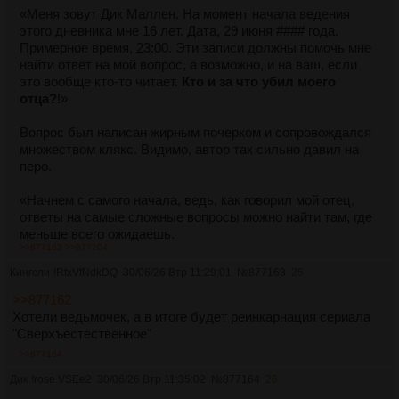
одним из них.
«Меня зовут Дик Маллен. На момент начала ведения
И когда настал черёд отправляться в путь, нескладный,
этого дневника мне 16 лет. Дата, 29 июня #### года.
но крупный, вымахавший под метр восемьдесят, юноша
Примерное время, 23:00. Эти записи должны помочь мне
без вопросов отправился в Рейвенторн.
найти ответ на мой вопрос, а возможно, и на ваш, если
это вообще кто-то читает.
Кто и за что убил моего
отца?
!»
Вопрос был написан жирным почерком и сопровождался
множеством клякс. Видимо, автор так сильно давил на
перо.
«Начнем с самого начала, ведь, как говорил мой отец,
ответы на самые сложные вопросы можно найти там, где
меньше всего ожидаешь.
>>877163
>>877204
Мой отец был магом-следователем, как и его отец. Они
искали преступников, скрывавшихся в закоулках городов
Кингсли
!RtxVfNdkDQ
30/06/26 Втр 11:29:01
№
877163
25
и среди высокопоставленных лиц. Эта работа была
>>877162
необходима, когда любой маг или обладатель артефакта
Хотели ведьмочек, а в итоге будет реинкарнация сериала
мог подстроить убийство и плести интриги за спиной
"Сверхъестественное"
короля.
Каждый следователь должен был пресекать подобное и
>>877164
вершить справедливость ради общего блага. Никто не
Дик
!rose.VSEe2
30/06/26 Втр 11:35:02
№
877164
26
говорил, что за нее не придется платить. Конец у