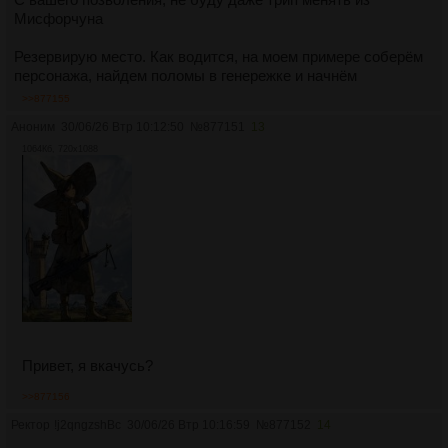
Мисфорчуна
Резервирую место. Как водится, на моем примере соберём
персонажа, найдем поломы в генережке и начнём
>>877155
Аноним
30/06/26 Втр 10:12:50
№
877151
13
1064Кб, 720x1088
Привет, я вкачусь?
>>877156
Ректор
!j2qngzshBc
30/06/26 Втр 10:16:59
№
877152
14