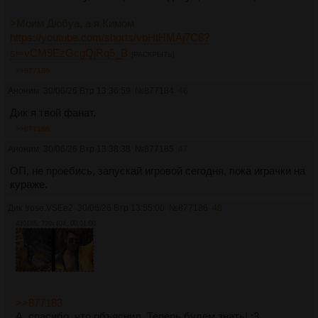
>Моим Дюбуа, а я Кимом
https://youtube.com/shorts/vbHtHMAj7C8?
si=vCM9EzGcgQjRq5_B
[РАСКРЫТЬ]
>>877186
Аноним
30/06/26 Втр 13:36:59
№
877184
46
Дик я твой фанат.
>>877186
Аноним
30/06/26 Втр 13:38:38
№
877185
47
ОП, не проебись, запускай игровой сегодня, пока играчки на
кураже.
Дик
!rose.VSEe2
30/06/26 Втр 13:55:00
№
877186
48
4301Кб, 720x404, 00:01:00
>>877183
А, спасибо, что объяснил. Теперь будем знать! ;3