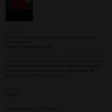
вероятную версию произошедшего на основе восприятия
мага, поэтому некоторые детали могут быть неточными,
размытыми или вовсе ложными.
1- круг. Вербальное. Тихий Сдвиг Искажает восприятие
звука, звук становятся тише или громче, чем есть на
самом деле. Позволяет скрыть движение или наоборот
>>877173
создать ложную активность.
Только сейчас прочитала, что у Дороти утяжелитель
первым кругом.
2- круг. Вербальное, начертательное (коснуться
Забавное взаимодействие
предмета). Эхо касание Позволяет увидеть смутный
образ последнего, кто держал этот предмет в течение
>Они пытались ввести что-то, но каст скакал постоянно.
последнего часа. Хуже работает на людях с которыми вы
Не получилось как с Кроули, которого один актер играл.
незнакомы.
Там была в сезоне с левиафанами сайд-чика хакерша,
которая им бесконечную кредитку наколхозила, но
дальше того сезона она и не ушла
>>877172
видрил
>>877182
Аноним
30/06/26 Втр 12:17:44
№
877175
37