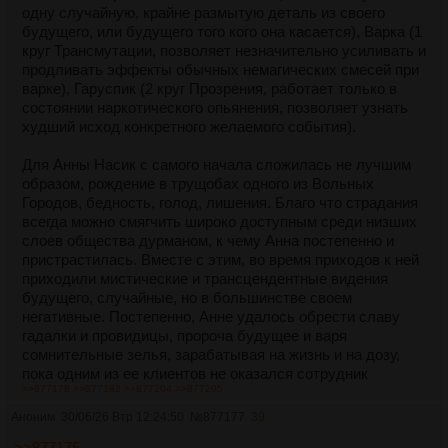
одну случайную, крайне размытую деталь из своего
будущего, или будущего того кого она касается), Варка (1
круг Трансмутации, позволяет незначительно усиливать и
продливать эффекты обычных немагических смесей при
варке), Гаруспик (2 круг Прозрения, работает только в
состоянии наркотического опьянения, позволяет узнать
худший исход конкретного желаемого события).
Для Анны Насик с самого начала сложилась не лучшим
образом, рождение в трущобах одного из Вольных
Городов, бедность, голод, лишения. Благо что страдания
всегда можно смягчить широко доступным среди низших
слоев общества дурманом, к чему Анна постепенно и
пристрастилась. Вместе с этим, во время приходов к ней
приходили мистические и трансцендентные видения
будущего, случайные, но в большинстве своем
негативные. Постепенно, Анне удалось обрести славу
гадалки и провидицы, пророча будущее и варя
сомнительные зелья, зарабатывая на жизнь и на дозу,
пока одним из ее клиентов не оказался сотрудник
>>877178
>>877182
>>877204
>>877205
магической академии, забравший ее для обучения.
Отныне ее целью является овладение своим даром, для
Аноним
30/06/26 Втр 12:24:50
№
877177
39
получения более красочных приходов и точных
>>877175