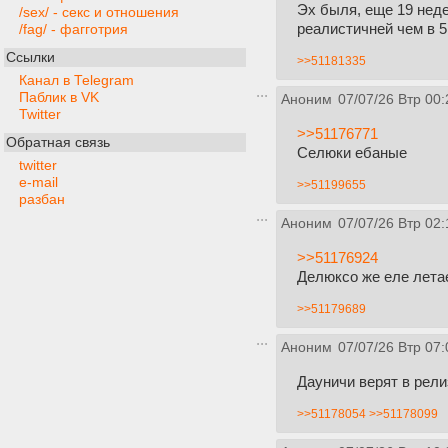
Эх быля, еще 19 неде
/sex/ - секс и отношения
реалистичней чем в 5
/fag/ - фагготрия
Ссылки
>>51181335
Канал в Telegram
Паблик в VK
Аноним
07/07/26 Втр 00:
Twitter
>>51176771
Обратная связь
Селюки ебаные
twitter
e-mail
>>51199655
разбан
Аноним
07/07/26 Втр 02:
>>51176924
Делюксо же еле летае
>>51179689
Аноним
07/07/26 Втр 07:
Дауничи верят в рели
>>51178054
>>51178099