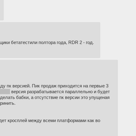
ики бетатестили полтора года, RDR 2 - год.
жду пк версией. Пик продаж приходится на первые 3
витч2
версия разрабатывается параллельно и будет
делать бабки, а отсутствие пк версии это упущеная
ринить.
удет кросплей между всеми платформами как во