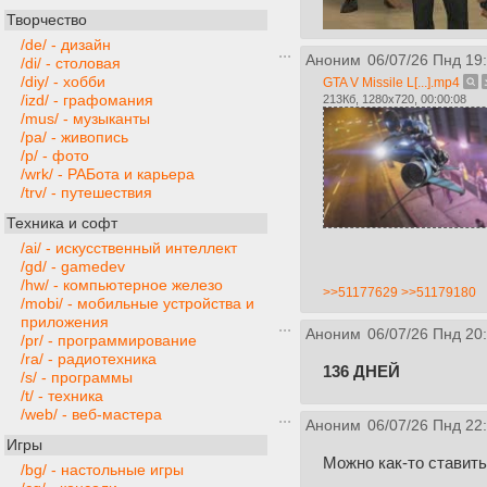
Творчество
/de/ - дизайн
Аноним
06/07/26 Пнд 19
/di/ - столовая
/diy/ - хобби
GTA V Missile L[...].mp4
/izd/ - графомания
213Кб, 1280x720, 00:00:08
/mus/ - музыканты
/pa/ - живопись
/p/ - фото
/wrk/ - РАБота и карьера
/trv/ - путешествия
Техника и софт
/ai/ - искусственный интеллект
/gd/ - gamedev
/hw/ - компьютерное железо
>>51177629
>>51179180
/mobi/ - мобильные устройства и
приложения
Аноним
06/07/26 Пнд 20
/pr/ - программирование
/ra/ - радиотехника
136 ДНЕЙ
/s/ - программы
/t/ - техника
/web/ - веб-мастера
Аноним
06/07/26 Пнд 22
Игры
Можно как-то ставить
/bg/ - настольные игры