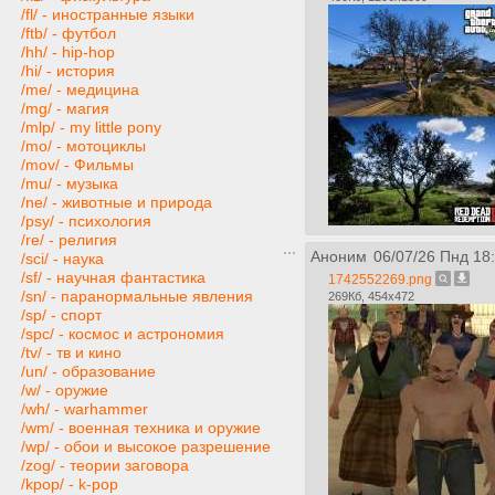
/fl/ - иностранные языки
/ftb/ - футбол
/hh/ - hip-hop
/hi/ - история
/me/ - медицина
/mg/ - магия
/mlp/ - my little pony
/mo/ - мотоциклы
/mov/ - Фильмы
/mu/ - музыка
/ne/ - животные и природа
/psy/ - психология
/re/ - религия
Аноним
06/07/26 Пнд 18
/sci/ - наука
/sf/ - научная фантастика
1742552269.png
/sn/ - паранормальные явления
269Кб, 454x472
/sp/ - спорт
/spc/ - космос и астрономия
/tv/ - тв и кино
/un/ - образование
/w/ - оружие
/wh/ - warhammer
/wm/ - военная техника и оружие
/wp/ - обои и высокое разрешение
/zog/ - теории заговора
/kpop/ - k-pop