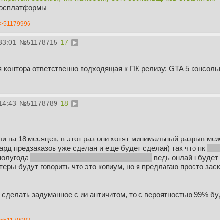
кросплатформы
>51179996
33:01
№
51178715
17
 контора ответственно подходящая к ПК релизу: GTA 5 консольщ
14:43
№
51178789
18
ли на 18 месяцев, в этот раз они хотят минимальный разрыв ме
ард предзаказов уже сделан и еще будет сделан) так что пк
и с
полугода
а если верить слухам то в феврале
ведь онлайн будет 
еры будут говорить что это копиум, но я предлагаю просто заск
я сделать задуманное с ии античитом, то с вероятностью 99% б