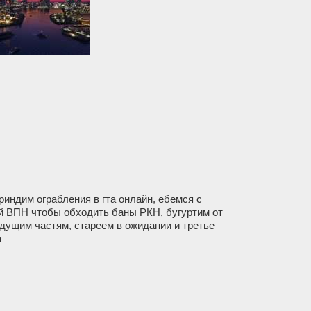
 гриндим ограбления в гта онлайн, ебемся с
ий ВПН чтобы обходить баны РКН, бугуртим от
ыдущим частям, стареем в ожидании и третье
а