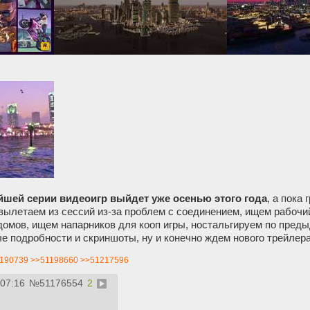
йшей серии видеоигр выйдет уже осенью этого года
, а пока
 вылетаем из сессий из-за проблем с соединением, ищем рабоч
домов, ищем напарников для кооп игры, ностальгируем по пред
е подробности и скриншоты, ну и конечно ждем нового трейлер
190739
>>51198660
>>51217596
:07:16
№
51176554
2