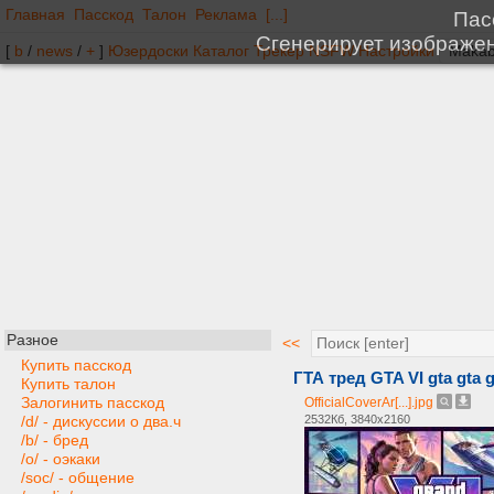
Главная
Пасскод
Талон
Реклама
[...]
[
b
/
news
/
+
]
Юзердоски
Каталог
Трекер
NSFW
Настройки
Разное
<<
Купить пасскод
ГТА тред GTA VI gta gta gt
Купить талон
Залогинить пасскод
OfficialCoverAr[...].jpg
2532Кб, 3840x2160
/d/ - дискуссии о два.ч
/b/ - бред
/o/ - оэкаки
/soc/ - общение