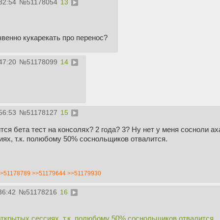
32:54
№
51178054
13
венно кукарекать про перенос?
47:20
№
51178099
14
56:53
№
51178127
15
ся бета тест на консолях? 2 года? 3? Ну нет у меня сосноли ах
иях, т.к. полюбому 50% соснольщиков отвалится.
>51178789
>>51179644
>>51179930
36:42
№
51178216
16
открытых сессиях, т.к. полюбому 50% соснольщиков отвалится.