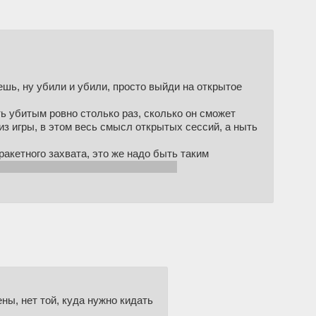
ешь, ну убили и убили, просто выйди на открытое
 убитым ровно столько раз, сколько он сможет
з игры, в этом весь смысл открытых сессий, а ныть
ракетного захвата, это же надо быть таким
шь делюксо и ебёшь все опрессоры.
ны, нет той, куда нужно кидать