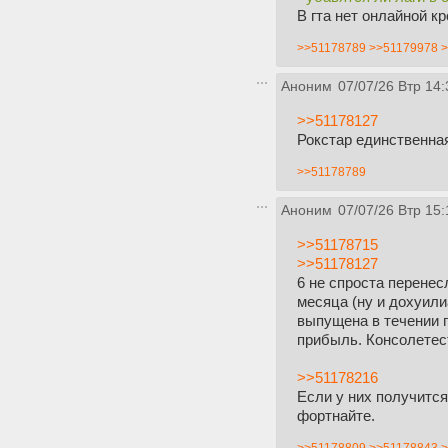
В гта нет онлайной 
>>51178789
>>51179978
>
Аноним
07/07/26 Втр 14:
>>51178127
Рокстар единственная
>>51178789
Аноним
07/07/26 Втр 15:
>>51178715
>>51178127
6 не спроста перенес
месяца (ну и дохуили
выпущена в течении 
прибыль. Консолетест
>>51178216
Если у них получитс
фортнайте.