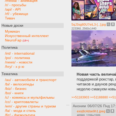
/media/ - анимация
/r/ - просьбы
/api/ - API
/rf/ - убежище
Тивач
5qJ3sg80U7eiL3-[...].jpg
Новые доски
2233Кб, 2560x1440
Мужикач
Искусственный интеллект
NeuroFap
(18+)
Политика
/int/ - international
/po/ - политика
/news/ - новости
/hry/ - х р ю
Тематика
Новая часть велича
поддержкой рокстар,
/au/ - автомобили и транспорт
читаков и даунов рен
/bi/ - велосипеды
/biz/ - бизнес
неделю смакуем новы
/bo/ - книги
/c/ - комиксы и мультфильмы
>>51183903
>>51188880
>>51
/cc/ - криптовалюты
Аноним
06/07/26 Пнд 17
/em/ - другие страны и туризм
/fa/ - мода и стиль
exvj8c4dse9h1.jpeg
/fiz/ - физкультура
400Кб, 1206x1509