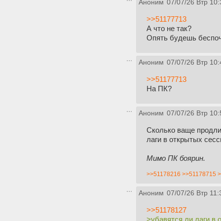
Аноним
07/07/26 Втр 10:
>>51177713
А что не так?
Опять будешь беспоч
Аноним
07/07/26 Втр 10:
>>51177713
На ПК?
Аноним
07/07/26 Втр 10:
Сколько ваще продлит
лаги в открытых сесс
Мимо ПК боярин.
>>51178216
>>51178715
>
Аноним
07/07/26 Втр 11:
>>51178127
>убавятся ли лаги в 