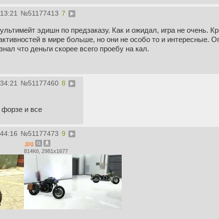
:13:21
№
51177413
7
 ультимейт эдишн по предзаказу. Как и ожидал, игра не очень. Кр
активностей в мире больше, но они не особо то и интересные. Ог
знал что деньги скорее всего проебу на кал.
:34:21
№
51177460
8
 форзе и все
:44:16
№
51177473
9
.jpg
814Кб, 2981x1677