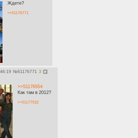
Ждете?
>>51176771
:46:19
№
51176771
3
>>51176554
Как там в 2012?
>>51177532