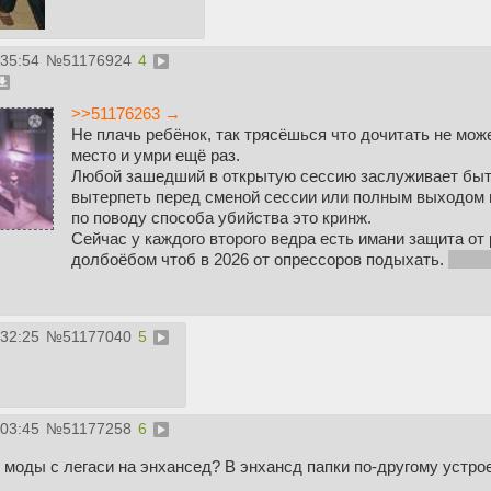
:35:54
№
51176924
4
>>51176263 →
Не плачь ребёнок, так трясёшься что дочитать не мож
место и умри ещё раз.
Любой зашедший в открытую сессию заслуживает быть
вытерпеть перед сменой сессии или полным выходом и
по поводу способа убийства это кринж.
Сейчас у каждого второго ведра есть имани защита от 
долбоёбом чтоб в 2026 от опрессоров подыхать.
Берё
:32:25
№
51177040
5
:03:45
№
51177258
6
 моды с легаси на энхансед? В энхансд папки по-другому устрое