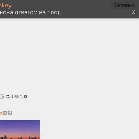
233
183
pg