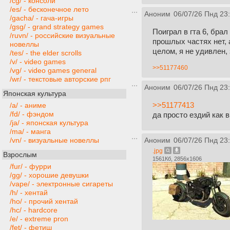
/cg/ - консоли
/es/ - бесконечное лето
Аноним
06/07/26 Пнд 23
/gacha/ - гача-игры
/gsg/ - grand strategy games
Поиграл в гта 6, брал
/ruvn/ - российские визуальные
прошлых частях нет, 
новеллы
целом, я не удивлен, 
/tes/ - the elder scrolls
/v/ - video games
>>51177460
/vg/ - video games general
/wr/ - текстовые авторские рпг
Аноним
06/07/26 Пнд 23
Японская культура
>>51177413
/a/ - аниме
/fd/ - фэндом
да просто ездий как в
/ja/ - японская культура
/ma/ - манга
/vn/ - визуальные новеллы
Аноним
06/07/26 Пнд 23
.jpg
Взрослым
1561Кб, 2856x1606
/fur/ - фурри
/gg/ - хорошие девушки
/vape/ - электронные сигареты
/h/ - хентай
/ho/ - прочий хентай
/hc/ - hardcore
/e/ - extreme pron
/fet/ - фетиш