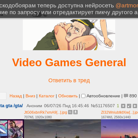
Video Games General
Ответить в тред
Назад
|
Вниз
|
Каталог
|
Обновить
|
Автообновление
|
890
a gta /gta/
Аноним
06/07/26 Пнд 16:45:46
№
51176507
1
JtG06xbnRk7xmA9[...].jpg
Zl32WniubtktXiw[...].j
707Кб, 1920x1080
1674Кб, 2560x1440