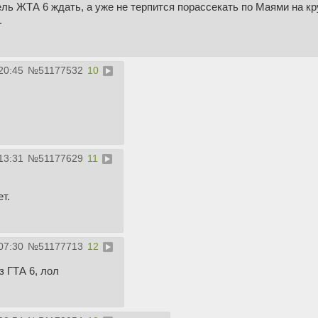
ль ЖТА 6 ждать, а уже не терпится порассекать по Маями на к
.
20:45
№
51177532
10
13:31
№
51177629
11
т.
07:30
№
51177713
12
з ГТА 6, лол