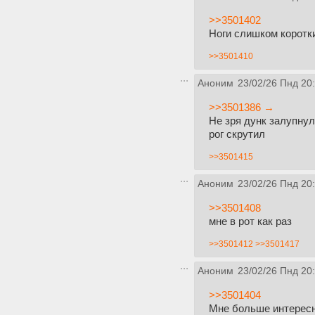
>>3501402
Ноги слишком коротк
>>3501410
Аноним
23/02/26 Пнд 20
>>3501386 →
Не зря дунк залупнул
рог скрутил
>>3501415
Аноним
23/02/26 Пнд 20
>>3501408
мне в рот как раз
>>3501412
>>3501417
Аноним
23/02/26 Пнд 20
>>3501404
Мне больше интересно