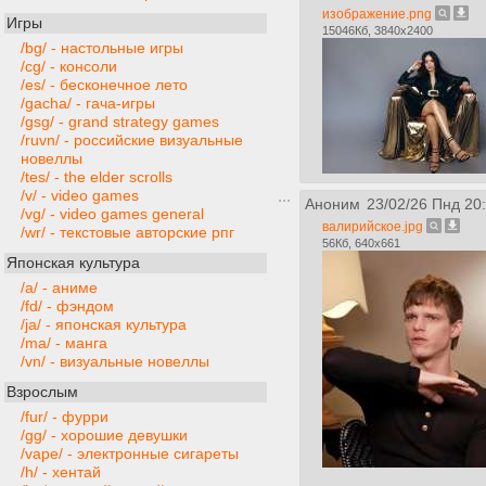
изображение.png
Игры
15046Кб, 3840x2400
/bg/ - настольные игры
/cg/ - консоли
/es/ - бесконечное лето
/gacha/ - гача-игры
/gsg/ - grand strategy games
/ruvn/ - российские визуальные
новеллы
/tes/ - the elder scrolls
/v/ - video games
Аноним
23/02/26 Пнд 20
/vg/ - video games general
валирийское.jpg
/wr/ - текстовые авторские рпг
56Кб, 640x661
Японская культура
/a/ - аниме
/fd/ - фэндом
/ja/ - японская культура
/ma/ - манга
/vn/ - визуальные новеллы
Взрослым
/fur/ - фурри
/gg/ - хорошие девушки
/vape/ - электронные сигареты
/h/ - хентай