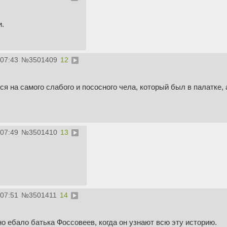
и.
:07:43
№
3501409
12
ся на самого слабого и пососного чела, который был в палатке, 
:07:49
№
3501410
13
:07:51
№
3501411
14
 ебало батька Фоссовеев, когда он узнают всю эту историю.