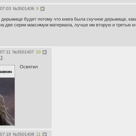
:07:03
№
3501406
9
 дерьмище будет потому что книга была скучное дерьмище, как
на две серии максимум материала, лучше им вторую и третью кн
:07:11
№
3501407
10
Освятил
:07:18
№
3501408
11