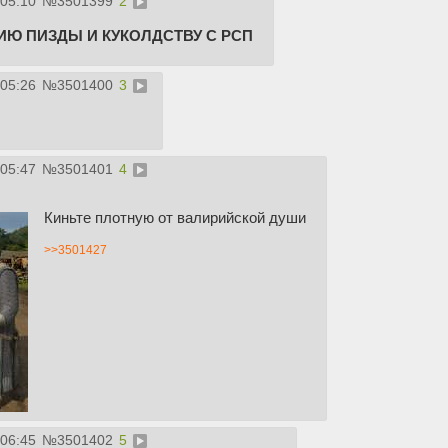
:05:10
№
3501399
2
ИЮ ПИЗДЫ И КУКОЛДСТВУ С РСП
:05:26
№
3501400
3
:05:47
№
3501401
4
Киньте плотную от валирийской души
>>3501427
:06:45
№
3501402
5