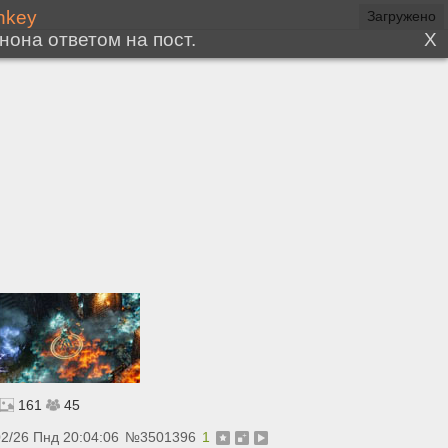
Загружено
161
45
02/26 Пнд 20:04:06
№
3501396
1