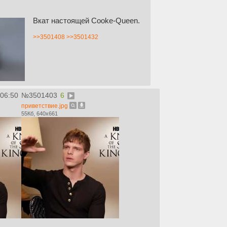
Вкат настоящей Cooke-Queen.
>>3501408
>>3501432
:06:50
№
3501403
6
приветствие.jpg
55Кб, 640x661