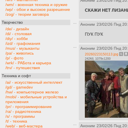
Аноним
23/02/26 Пнд 20
/wm/ - военная техника и оружие
/wp/ - обои и высокое разрешение
СКАЖИ НЕТ ЛИЗАН
/zog/ - теории заговора
Творчество
Аноним
23/02/26 Пнд 20
/de/ - дизайн
/di/ - столовая
ПУК ПУК
/diy/ - хобби
/izd/ - графомания
/mus/ - музыканты
Аноним
23/02/26 Пнд 20
/pa/ - живопись
20260223150113.jpg
/p/ - фото
242Кб, 1079x1200
/wrk/ - РАБота и карьера
/trv/ - путешествия
Техника и софт
/ai/ - искусственный интеллект
/gd/ - gamedev
/hw/ - компьютерное железо
/mobi/ - мобильные устройства и
приложения
/pr/ - программирование
/ra/ - радиотехника
/s/ - программы
/t/ - техника
Аноним
23/02/26 Пнд 20
/web/ - веб-мастера