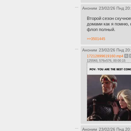
Аноним
23/02/26 Пнд 20
Второй сезон скучное
домами как я помню, 
флоп полный.
>>3501445
Аноним
23/02/26 Пнд 20
17212899619160.mp4
1255Кб, 576x576, 00:00:15
Аноним
23/02/26 Пнд 20