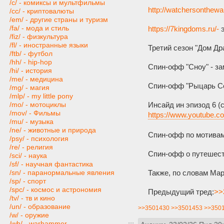
/c/ - комиксы и мультфильмы
http://watchersonthewa
/cc/ - криптовалюты
/em/ - другие страны и туризм
/fa/ - мода и стиль
https://7kingdoms.ru/-
э
/fiz/ - физкультура
/fl/ - иностранные языки
Третий сезон "Дом Др
/ftb/ - футбол
/hh/ - hip-hop
Спин-офф "Сноу" - за
/hi/ - история
/me/ - медицина
Спин-офф "Рыцарь Сем
/mg/ - магия
/mlp/ - my little pony
Инсайд ин эпизод 6 (с
/mo/ - мотоциклы
/mov/ - Фильмы
https://www.youtube
/mu/ - музыка
/ne/ - животные и природа
Спин-офф по мотивам 
/psy/ - психология
/re/ - религия
Спин-офф о путешеств
/sci/ - наука
/sf/ - научная фантастика
Также, по словам Мар
/sn/ - паранормальные явления
/sp/ - спорт
/spc/ - космос и астрономия
Предыдущий тред:
>>
/tv/ - тв и кино
/un/ - образование
>>3501430
>>3501453
>>350
/w/ - оружие
/wh/ - warhammer