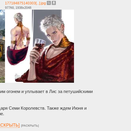
177184875140303[...].jpg
977Кб, 1938x2048
 огонем и уплывает в Лис за петушийскими
аря Семи Королевств. Также ждем Июня и
е.
РАСКРЫТЬ]
[РАСКРЫТЬ]