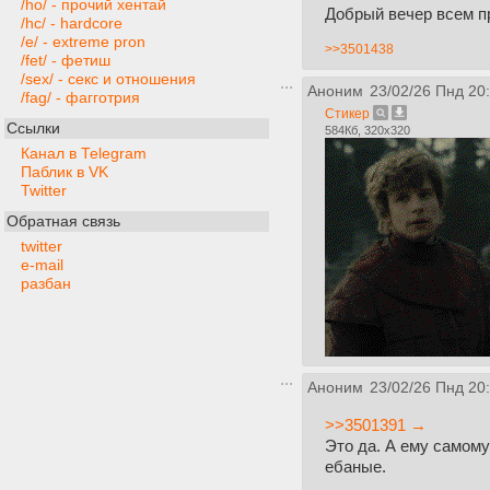
/ho/ - прочий хентай
Добрый вечер всем п
/hc/ - hardcore
/e/ - extreme pron
>>3501438
/fet/ - фетиш
/sex/ - секс и отношения
Аноним
23/02/26 Пнд 20
/fag/ - фагготрия
Стикер
Ссылки
584Кб, 320x320
Канал в Telegram
Паблик в VK
Twitter
Обратная связь
twitter
e-mail
разбан
Аноним
23/02/26 Пнд 20
>>3501391 →
Это да. А ему самому
ебаные.