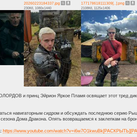
20260223184337.jpg
177178618111309[...].png
230Кб, 1080x1440
2108Кб, 1125x1406
РДОВ и принц Эйрион Яркое Пламя освящает этот тред диким
ться навигаторным сидром и обсуждать последнюю серию Рыц
сезона Дома Дракона. Опять возвращаемся к заклепкам на брон
а:
https://www.youtube.com/watch?v=i6w7O1kwuBk[РАСКРЫТЬ][