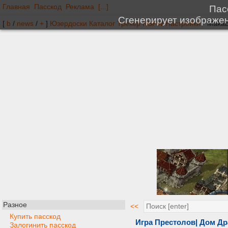
Главная
Пасскод
Реклама
[...]
[
b
/
news
/
+
]
Юзердоски
Каталог
Трекер
NSFW
Настройки
Разное
<<
Купить пасскод
Игра Престолов| Дом Др
Залогинить пасскод