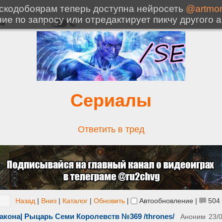
Сериалы
Ответить в тред
Назад
|
Вниз
|
Каталог
|
Обновить
|
Автообновление
|
504
акона| Рыцарь Семи Королевств №369 /thrones/
Аноним
23/