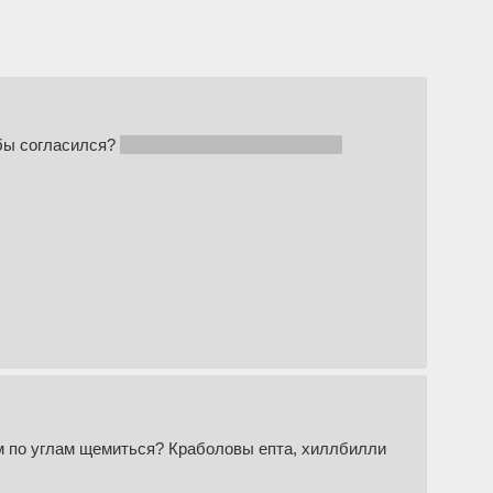
 бы согласился?
Или не захотел бы об кукича
там по углам щемиться? Краболовы епта, хиллбилли