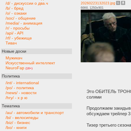
/d/ - дискуссии о два.ч
20260223132023.jpg
66Кб, 1250x901
/b/ - бред
/o/ - оэкаки
/soc/ - общение
/media/ - анимация
/r/ - просьбы
/api/ - API
/rf/ - убежище
Тивач
Новые доски
Мужикач
Искусственный интеллект
NeuroFap
(18+)
Политика
/int/ - international
/po/ - политика
Это ОБИТЕЛЬ ТРОНОЛО
/news/ - новости
солями
/hry/ - х р ю
Тематика
Продолжаем закидыва
/au/ - автомобили и транспорт
обсуждаем трейлер 3 
/bi/ - велосипеды
/biz/ - бизнес
Тизер третьего сезон
/bo/ - книги