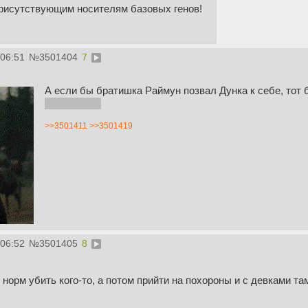
рисутствующим носителям базовых генов!
:06:51
№
3501404
7
А если бы братишка Раймун позвал Дунка к себе, тот
шквариться
>>3501411
>>3501419
:06:52
№
3501405
8
 норм убить кого-то, а потом прийти на похороны и с девками 