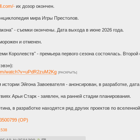
ll.com/-
их дозор окончен.
нциклопедия мира Игры Престолов.
акона" - съемки окончены. Дата выхода в июне 2026 года.
морожен и отменен.
и Королевств" - премьера первого сезона состоялась. Второй 
эвэн):
.com/watch?v=uPdR2zuM2Kg
[РАСКРЫТЬ]
истории Эйгона Завоевателя - анонсирован, в разработке, дата
иях Арьи Старк - заявлен, на ранней стадии планирования.
тина, в разработке находятся ряд других проектов по вселенн
3500799 (OP)
1538