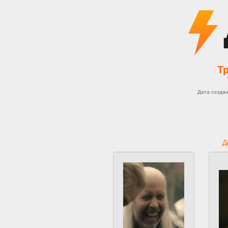
Т
Дата созда
Д