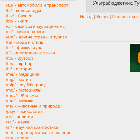
Ультрабюджетник. Тут
/au/ - автомобили и транспорт
/bi/ - велосипеды
/biz/ - бизнес
Назад
|
Вверх
|
Подписаться
/bo/ - книги
/c/ - комиксы и мультфильмы
/cc/ - криптовалюты
/em/ - другие страны и туризм
/fa/ - мода и стиль
/fiz/ - физкультура
/fl/ - иностранные языки
/ftb/ - футбол
/hh/ - hip-hop
/hi/ - история
/me/ - медицина
/mg/ - магия
/mlp/ - my little pony
/mo/ - мотоциклы
/mov/ - Фильмы
/mu/ - музыка
/ne/ - животные и природа
/psy/ - психология
/re/ - религия
/sci/ - наука
/sf/ - научная фантастика
/sn/ - паранормальные явления
/sp/ - спорт