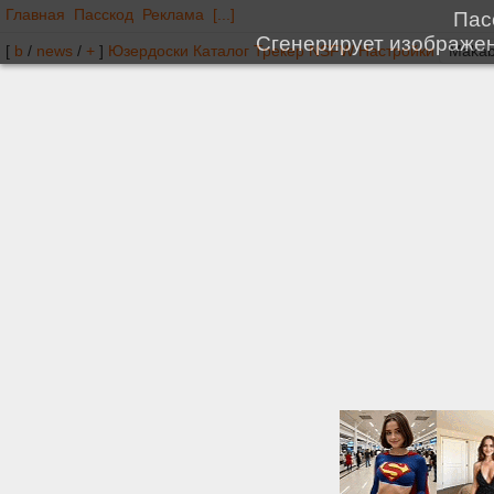
Главная
Пасскод
Реклама
[...]
[
b
/
news
/
+
]
Юзердоски
Каталог
Трекер
NSFW
Настройки