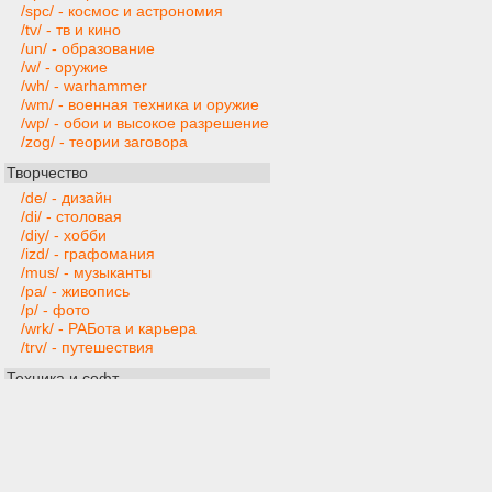
/spc/ - космос и астрономия
/tv/ - тв и кино
/un/ - образование
/w/ - оружие
/wh/ - warhammer
/wm/ - военная техника и оружие
/wp/ - обои и высокое разрешение
/zog/ - теории заговора
Творчество
/de/ - дизайн
/di/ - столовая
/diy/ - хобби
/izd/ - графомания
/mus/ - музыканты
/pa/ - живопись
/p/ - фото
/wrk/ - РАБота и карьера
/trv/ - путешествия
Техника и софт
/ai/ - искусственный интеллект
/gd/ - gamedev
/hw/ - компьютерное железо
/mobi/ - мобильные устройства и
приложения