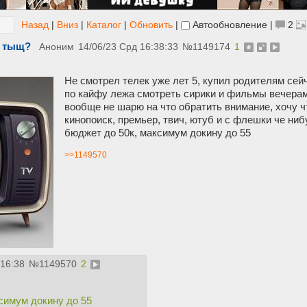
Назад
|
Вниз
|
Каталог
|
Обновить
|
Автообновление
|
2
0 тыщ?
Аноним
14/06/23 Срд 16:38:33
№
1149174
1
Не смотрел телек уже лет 5, купил родителям сейча
по кайфу лежа смотреть сирики и фильмы вечерами
вообще не шарю на что обратить внимание, хочу ч
кинопоиск, премьер, твич, ютуб и с флешки че ниб
бюджет до 50к, максимум докину до 55
>>1149570
:16:38
№
1149570
2
симум докину до 55