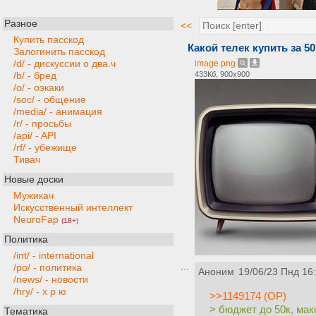
Разное
<<
Купить пасскод
Какой телек купить за 5
Залогинить пасскод
/d/ - дискуссии о два.ч
image.png
433Кб, 900x900
/b/ - бред
/o/ - оэкаки
/soc/ - общение
/media/ - анимация
/r/ - просьбы
/api/ - API
/rf/ - убежище
Тивач
Новые доски
Мужикач
Искусственный интеллект
NeuroFap
(18+)
Политика
/int/ - international
/po/ - политика
Аноним
19/06/23 Пнд 16
/news/ - новости
/hry/ - х р ю
>>1149174 (OP)
> бюджет до 50к, мак
Тематика