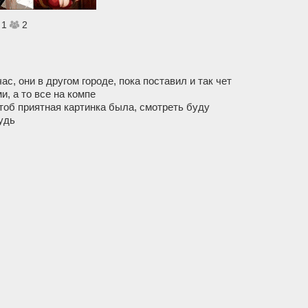
1
2
с, они в другом городе, пока поставил и так чет
, а то все на компе
тоб приятная картинка была, смотреть буду
удь